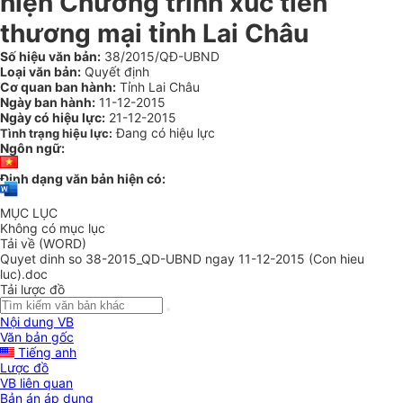
hiện Chương trình xúc tiến
thương mại tỉnh Lai Châu
Số hiệu văn bản:
38/2015/QĐ-UBND
Loại văn bản:
Quyết định
Cơ quan ban hành:
Tỉnh Lai Châu
Ngày ban hành:
11-12-2015
Ngày có hiệu lực:
21-12-2015
Đang có hiệu lực
Tình trạng hiệu lực:
Ngôn ngữ:
Định dạng văn bản hiện có:
MỤC LỤC
Không có mục lục
Tải về (WORD)
Quyet dinh so 38-2015_QD-UBND ngay 11-12-2015 (Con hieu
luc).doc
Tải lược đồ
Nội dung VB
Văn bản gốc
Tiếng anh
Lược đồ
VB liên quan
Bản án áp dụng