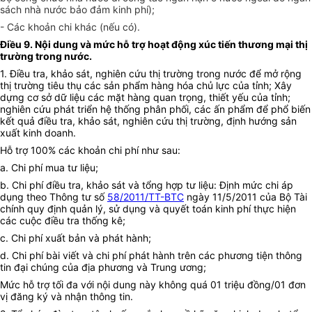
sách
n
hà nước bảo đảm kinh phí);
- Các khoản chi khác (nếu có).
Điều 9. Nội dung và mức hỗ trợ hoạt động xúc tiến thương mại thị
trường trong nước.
1. Điều tra, khảo sát, nghiên cứu thị trường trong nước để mở rộng
thị trường tiêu thụ các sản phẩm hàng hóa chủ lực của tỉnh; Xây
dựng cơ sở dữ liệu các mặt hàng quan trọng, thiết yếu của tỉnh;
nghiên cứu phát triển hệ thống phân phối, các ấn phẩm để phổ biến
kết quả điều tra, khảo sát, nghiên cứu thị trường, định hướng sản
xuất kinh doanh.
Hỗ trợ 100% các khoản chi phí như sau:
a. Chi phí mua tư liệu;
b. Chi phí điều tra, khảo sát và tổng hợp tư liệu: Định mức chi áp
dụng theo Thông tư số
58/2011/TT-BTC
ngày 11/5/2011 của Bộ Tài
chính quy định quản lý, sử dụng và quyết toán kinh phí thực hiện
các cuộc điều tra thống kê;
c. Chi phí xuất bản và phát hành;
d. Chi phí bài viết và chi phí phát hành trên các phương tiện thông
tin đại chúng của địa phương và Trung ương;
Mức hỗ trợ tối đa với nội dung này không quá 01 triệu đồng/01 đơn
vị đăng ký và nhận thông tin.