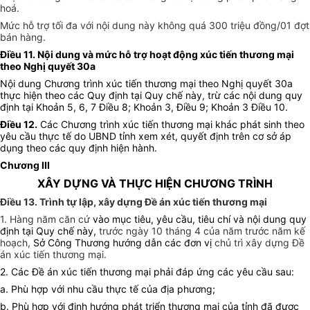
hoá.
Mức hỗ trợ tối đa với nội dung này không quá 300 triệu đồng/01 đợt
bán hàng.
Điều 11. Nội dung và mức hỗ trợ hoạt động xúc tiến thương mại
theo Nghị quyết 30a
Nội dung Chương trình xúc tiến thương mại theo Nghị quyết 30a
thực hiện theo các Quy định tại Quy chế này, trừ các nội dung quy
định tại
K
hoản 5, 6, 7 Điều 8; Khoản 3, Điều 9;
K
hoản 3 Điều 10.
Điều 12.
Các Chương trình xúc tiến thương mại khác phát sinh theo
yêu cầu thực tế do UBND tỉnh xem xét, quyết định trên cơ sở áp
dụng theo các quy định hiện hành.
Chương III
XÂY DỰNG VÀ THỰC HIỆN CHƯƠNG TRÌNH
Điều 13. Trình tự lập, xây dựng Đề án xúc tiến thương mại
1. Hàng năm căn cứ
vào mục tiêu, yêu cầu, tiêu chí và nội dung quy
định tại Quy chế này,
trước ngày 10 tháng 4 của năm trước năm kế
hoạch,
Sở Công Thương hướng dẫn các đơn vị
chủ trì xây dựng Đề
án xúc tiến thương mại.
2. Các Đề án xúc tiến thương mại phải đáp ứng các yêu cầu sau:
a. Phù hợp với nhu cầu thực tế của địa phương;
b. Phù hợp với định hướng phát triển thương mại của tỉnh đã được