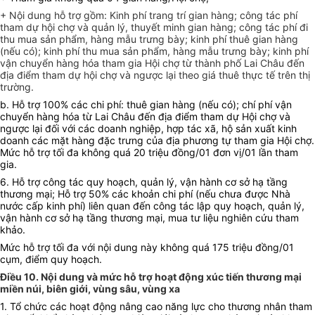
+ Nội dung hỗ trợ gồm: Kinh phí trang trí gian hàng; công tác phí
tham dự hội chợ và quản lý, thuyết minh gian hàng; công tác phí đi
thu mua sản phẩm, hàng mẫu trưng bày; kinh phí thuê gian hàng
(nếu có); kinh phí thu mua sản phẩm, hàng mẫu trưng bày; kinh phí
vận chuyển hàng hóa tham gia Hội chợ từ thành phố Lai Châu đến
địa điểm tham dự hội chợ và ngược lại theo giá thuê thực tế trên thị
trường.
b. Hỗ trợ 100% các chi phí: thuê gian hàng (nếu có); chí phí vận
chuyển hàng hóa từ Lai Châu đến địa điểm tham dự Hội chợ và
ngược lại đối với các doanh nghiệp, hợp tác xã, hộ sản xuất kinh
doanh các mặt hàng đặc trưng của địa phương tự tham gia Hội chợ.
Mức hỗ trợ tối đa không quá 20 triệu đồng/01 đơn vị/01 lần tham
gia.
6. Hỗ trợ công tác quy hoạch, quản lý, vận hành cơ sở hạ tầng
thương mại; Hỗ trợ 50% các khoản chi phí (nếu chưa được
N
hà
nước cấp kinh phí) liên quan đến công tác lập quy hoạch, quản lý,
vận hành cơ sở hạ tầng thương mại, mua tư liệu nghiên cứu tham
khảo.
Mức hỗ trợ tối đa với nội dung này không quá 175 triệu đồng/01
cụm, điểm quy hoạch.
Điều 10. Nội dung và mức hỗ trợ hoạt động xúc tiến thương mại
miền núi, biên giới, vùng sâu, vùng xa
1. Tổ chức các hoạt động nâng cao năng lực cho thương nhân tham