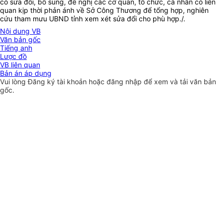
có sửa đổi, bổ sung
, đ
ề nghị các cơ quan, tổ chức, cá nhân có liên
quan kịp thời phản ánh về Sở Công Thương để tổng hợp, nghiên
cứu t
ham mưu
UBND tỉnh xem xét
sửa đổi
cho phù hợp./.
Nội dung VB
Văn bản gốc
Tiếng anh
Lược đồ
VB liên quan
Bản án áp dụng
Vui lòng
Đăng ký
tài khoản hoặc
đăng nhập
để xem và tải văn bản
gốc.