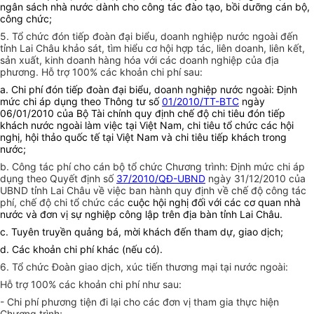
ngân sách nhà nước dành cho công tác đào tạo, bồi dưỡng cán bộ,
công chức;
5. Tổ chức đón tiếp đoàn đại biểu, doanh nghiệp nước ngoài đến
tỉnh Lai Châu khảo sát, tìm hiểu cơ hội hợp tác, liên doanh, liên kết,
sản xuất, kinh doanh hàng hóa với các doanh nghiệp của địa
phương. Hỗ trợ 100% các khoản chi phí sau:
a. Chi phí đón tiếp đoàn đại biểu, doanh nghiệp nước ngoài: Định
mức chi áp dụng theo Thông tư số
01/2010/TT-BTC
ngày
06/01/2010 của Bộ Tài chính quy định chế độ chi tiêu đón tiếp
khách nước ngoài làm việc tại Việt Nam, chi tiêu tổ chức các hội
nghị, hội thảo quốc tế tại Việt Nam và chi tiêu tiếp khách trong
nước;
b. Công tác phí cho cán bộ tổ chức Chương trình: Định mức chi áp
dụng theo Quyết định số
37/2010/QĐ-UBND
ngày 31/12/2010 của
UBND tỉnh Lai Châu về việc ban hành quy định về chế độ công tác
phí, chế độ chi tổ chức các
cuộc hội nghị đối với các cơ quan nhà
nước và đơn vị sự nghiệp công lập trên địa bàn tỉnh Lai Châu.
c. Tuyên truyền quảng bá, mời khách đến tham dự, giao dịch;
d. Các khoản chi phí khác (nếu có).
6. Tổ chức Đoàn giao dịch, xúc tiến thương mại tại nước ngoài:
Hỗ trợ 100% các khoản chi phí như sau:
- Chi phí phương tiện đi lại cho các đơn vị tham gia thực hiện
Chương trình;