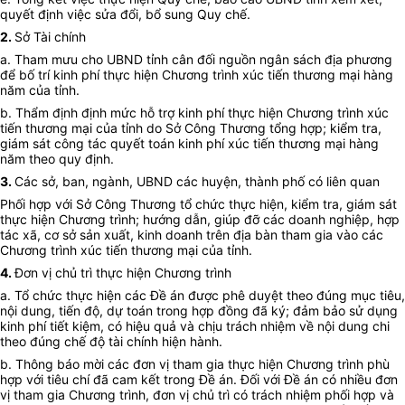
quyết định việc sửa đổi, bổ sung Quy chế.
2.
Sở Tài chính
a. Tham mưu cho UBND tỉnh cân đối nguồn ngân sách địa phương
để bố trí kinh phí thực hiện Chương trình xúc tiến thương mại hàng
năm của tỉnh.
b. Thẩm định định mức hỗ trợ kinh phí thực hiện Chương trình xúc
tiến thương mại của tỉnh do Sở Công Thương tổng hợp; kiểm tra,
giám sát công tác quyết toán kinh phí xúc tiến thương mại hàng
năm theo quy định.
3.
Các sở, ban, ngành, UBND các huyện, thành phố có liên quan
Phối hợp với Sở Công
T
hương tổ chức thực hiện, kiểm tra, giám sát
thực hiện Chương trình; hướng dẫn, giúp đỡ các doanh nghiệp, hợp
tác xã, cơ sở sản xuất, kinh doanh trên địa bàn tham gia vào các
Chương trình xúc tiến thương mại của tỉnh.
4.
Đơn vị chủ trì thực hiện Chương trình
a. Tổ chức thực hiện các Đề án được phê duyệt theo đúng mục tiêu,
nội dung, tiến độ, dự toán trong hợp đồng đã ký; đảm bảo sử dụng
kinh phí tiết kiệm, có hiệu quả và chịu trách nhiệm về nội dung chi
theo đúng chế độ tài chính hiện hành.
b. Thông báo mời các đơn vị tham gia thực hiện Chương trình phù
hợp với tiêu chí đã cam kết trong Đề án. Đối với Đề án có nhiều đơn
vị tham gia Chương trình, đơn vị chủ trì có trách nhiệm phối hợp và