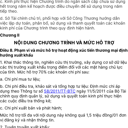
c. Kinh phí thực hiện Chương trình do ngân sách cấp chưa sử dụng
hết trong năm kế hoạch đ
ư
ợc điều chuyển để sử dụng trong năm
tiếp theo.
d. Sở Tài chính chủ trì, phối hợp với Sở Công Thương hướng dẫn
việc lập dự toán, phân bổ, sử dụng và thanh quyết toán các khoản
kinh phí của Chương trình theo quy định hiện hành.
Chương II
NỘI DUNG CHƯƠNG TRÌNH VÀ MỨC HỖ TRỢ
Điều 8. Phạm vi và mức hỗ trợ hoạt động xúc tiến thương mại định
hướng xuất khẩu
1. Khai thác thông tin, nghiên cứu thị trường, xây dựng cơ sở dữ liệu
các thị trường xuất khẩu trọng điểm đối với các mặt hàng chủ lực
của tỉnh. Mức hỗ trợ 70% các khoản chi phí sau:
a. Chi phí mua tư liệu;
b. Chi phí điều tra, khảo sát và tổng hợp tư liệu: Định mức chi áp
dụng theo Thông tư số
58/2011/TT-BTC
ngày 11/5/2011 của Bộ Tài
chính quy định quản lý, sử dụng và quyết toán kinh phí thực hiện
các cuộc điều tra thống kê;
c. Chi phí xuất bản và phát hành;
Mức hỗ trợ tối đa với nội dung này không quá 1,5 triệu đồng/01 đơn
vị đăng ký và nhận thông tin.
2. Tuyên truyền xuất khẩu: