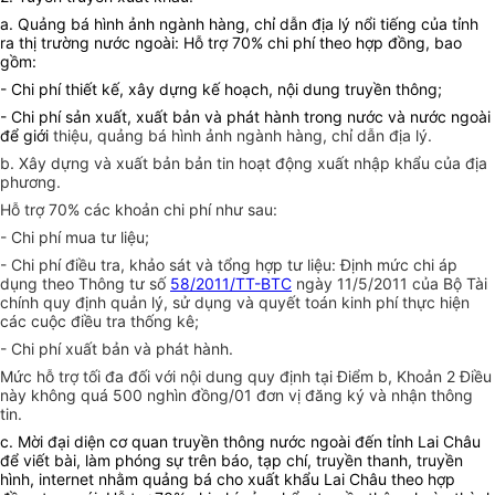
a. Quảng bá hình ảnh ngành hàng, chỉ dẫn địa lý nổi tiếng của tỉnh
ra thị trường nước ngoài: Hỗ trợ 70% chi phí theo hợp đồng, bao
gồm:
- Chi phí thiết kế, xây dựng kế hoạch, nội dung truyền thông;
- Chi phí sản xuất, xuất bản và phát hành trong nước và nước ngoài
để giới
thiệu, quảng bá hình ảnh ngành hàng, chỉ dẫn địa lý.
b. Xây dựng và xuất bản bản tin hoạt động xuất nhập khẩu của địa
phương.
Hỗ trợ 70% các khoản chi phí như sau:
- Chi phí mua tư liệu;
- Chi phí điều tra, khảo sát và tổng hợp tư liệu: Định mức chi áp
dụng theo Thông tư số
58/2011/TT-BTC
ngày 11/5/2011 của Bộ Tài
chính quy định quản lý, sử dụng và quyết toán kinh phí thực hiện
các cuộc điều tra thống kê;
- Chi phí xuất bản và phát hành.
Mức hỗ trợ tối đa đối với nội dung quy định tại
Đ
iểm b,
K
hoản 2 Điều
này không quá 500 nghìn đồng/01 đơn vị đăng ký và nhận thông
tin.
c. Mời đại diện cơ quan truyền thông nước ngoài đến tỉnh Lai Châu
để viết bài, làm phóng sự trên báo, tạp
ch
í, truyền thanh, truyền
hình, internet nhằm quảng bá cho xuất khẩu Lai Châu theo hợp