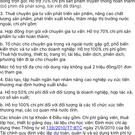
đồng trọn gói: Hỗ trợ 70% chi phí sản phẩm truyền thông hoàn thành
(bộ phim đã phát sóng, bài viết đã đăng).
3. Thuê chuyên gia tư vấn phát triển sản phẩm, nâng cao chất
lượng sản phẩm, phát triển xuất khẩu, thâm nhập thị trường nước
ngoài, chi phí gồm:
a. Hợp đồng trọn gói với chuyên gia tư vấn: Hỗ trợ 70% chi phí sản
phẩm tư vấn hoàn thành;
b. Tổ chức cho chuyên gia trong và ngoài nước gặp gỡ, phổ biến
kiến thức và tư vấn cho doanh nghiệp: Hỗ trợ 100% chi phí gồm:
Thuê hội trường, thiết bị, trang trí, tài liệu, biên dịch, phiên dịch,
phương tiện đi lại cho chuyên gia.
Mức hỗ trợ tối đa cho nội dung này không quá 2 triệu đồng/01 đơn
vị tham gia.
4. Đào tạo, tập huấn ngắn hạn nhằm nâng cao nghiệp vụ xúc tiến
thương mại định hướng xuất khẩu:
a. Hỗ trợ 50% chi phí đối với đối tượng là doanh nghiệp, hợp tác xã,
cơ sở sản xuất;
b. Hỗ trợ 100% chi phí đối với đối tượng là các tổ chức xúc tiến
thương mại, các cơ quan nhà nước tỉnh.
Các khoản chi tại
K
hoản 4 Điều này gồm: Chi phí giảng viên, thuê
lớp học, thiết bị giảng dạy, tài liệu cho học viên: Định mức chi áp
dụng theo Thông tư số
139/2010/TT-BTC
ngày 21/9/2010 của Bộ
Tài chính quy định việc lập dự toán, quản lý và sử dụng kinh phí từ