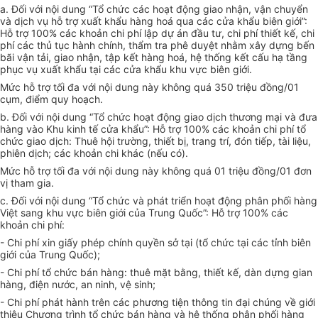
a. Đối với nội dung “Tổ chức các hoạt động giao nhận, vận chuyển
và dịch vụ hỗ trợ xuất khẩu hàng hoá qua các cửa khẩu biên giới”:
Hỗ trợ 100% các khoản chi phí
lập dự án đầu tư, chi phí thiết kế, chi
phí các thủ tục hành chính, thẩm tra phê duyệt nhằm xây dựng bến
bãi vận tải, giao nhận, tập kết hàng hoá, hệ thống kết cấu hạ tầng
phục vụ xuất khẩu tại các cửa khẩu khu vực biên giới.
Mức hỗ trợ tối đa với nội dung này không quá 350 triệu đồng/01
cụm, điểm quy hoạch.
b. Đối với nội dung “Tổ chức hoạt động giao dịch thương mại và đưa
hàng vào Khu kinh tế cửa khẩu”: Hỗ trợ 100% các khoản chi phí tổ
chức giao dịch: Thuê hội trường, thiết bị, trang trí, đón tiếp, tài liệu,
phiên dịch; các khoản chi khác (nếu có).
Mức hỗ trợ tối đa với nội dung này không quá 01 triệu đồng/01 đơn
vị tham gia.
c. Đối với nội dung “Tổ chức và phát triển hoạt động phân phối hàng
Việt sang khu vực biên giới của Trung Quốc”: Hỗ trợ 100% các
khoản chi phí:
- Chi phí xin giấy phép chính quyền sở tại (tổ chức tại các tỉnh biên
giới của Trung Quốc);
- Chi phí tổ chức bán hàng: thuê mặt bằng, thiết kế, dàn dựng gian
hàng, điện nước, an ninh, vệ sinh;
- Chi phí phát hành trên các phương tiện thông tin đại chúng về giới
thiệu Chương trình tổ chức bán hàng và hệ thống phân phối hàng