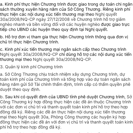
a. Kinh phí thực hiện Chương trình được giao trong dự toán chi ngân
sách thường xuyên hàng năm của Sở Công
T
hương. Riêng kinh phí
thực hiện các nội dung xúc tiến thương mại theo
Nghị
q
uyết
30a/2008/NQ-CP ngày 27/12/2008 về Chương trình hỗ trợ giảm
nghèo nhanh và bền vững đối với các huyện nghèo
được giao trực
tiếp cho UBND các huyện theo quy định tại Nghị quyết.
b. Hỗ trợ đơn vị tham gia thực hiện Chương trình thông qua đơn vị
chủ trì thực hiện Chương trình.
c. Kinh phí xúc tiến thương mại ngân sách cấp theo Chương trình
Nghị
q
uyết 30a/2008/NQ-CP
chỉ dùng hỗ trợ các nội dung xúc tiến
thương mại theo
Nghị quyết 30a/2008/NQ-CP.
3. Quản lý kinh phí Chương trình
a. Sở Công Thương chịu trách nhiệm xây dựng Chương trình, dự
toán kinh phí của Chương trình và tổng hợp vào dự toán ngân sách
hàng năm gửi Sở Tài chính thẩm định, trình cấp có thẩm quyền phê
duyệt theo quy định.
b.
Sau khi có quyết định của UBND tỉnh phê duyệt Chương trình
, Sở
Công Thương ký hợp đồng thực hiện các đề án thuộc Chương trình
với các đơn vị chủ trì và thanh quyết toán kinh phí hỗ trợ theo hợp
đồng đã ký. Riêng các đề án thực hiện nội dung xúc tiến thương
mại theo Nghị quyết 30a, Phòng Công thương các huyện ký hợp
đồng thực hiện các đề án với đơn vị chủ trì và thanh quyết toán kinh
phí hỗ trợ theo hợp đồng đã ký.