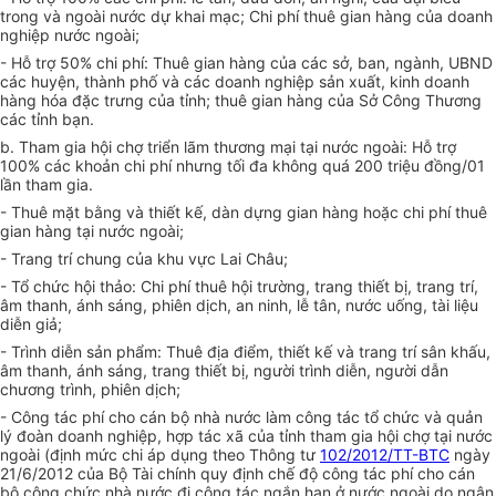
trong và ngoài nước dự khai mạc; Chi phí thuê gian hàng của doanh
nghiệp nước ngoài;
- Hỗ trợ 50% chi phí: Thuê gian hàng của các sở, ban, ngành, UBND
các huyện, thành phố và các doanh nghiệp sản xuất, kinh doanh
hàng hóa đặc trưng của tỉnh; thuê gian hàng của Sở Công
T
hương
các tỉnh bạn.
b. Tham gia hội chợ triển lãm thương mại tại nước ngoài: Hỗ trợ
100% các khoản chi phí nhưng tối đa không quá 200 triệu đồng/01
lần tham gia.
- Thuê mặt bằng và thiết kế, dàn dựng gian hàng hoặc chi phí thuê
gian hàng tại nước ngoài;
- Trang trí chung của khu vực Lai Châu;
- Tổ chức hội thảo: Chi phí thuê hội trường, trang thiết bị, trang trí,
âm thanh, ánh sáng, phiên dịch, an ninh, lễ tân, nước uống, tài liệu
diễn giả;
- Trình diễn sản phẩm: Thuê địa điểm, thiết kế và trang trí sân khấu,
âm thanh, ánh sáng, trang thiết bị, người trình diễn, người dẫn
chương trình, phiên dịch;
- Công tác phí cho cán bộ nhà nước làm công tác tổ chức và quản
lý đoàn doanh nghiệp, hợp tác xã của tỉnh tham gia hội chợ tại nước
ngoài (định mức chi áp dụng theo Thông tư
102/2012/TT-BTC
ngày
21/6/2012 của Bộ Tài chính quy định chế độ công tác phí cho cán
bộ công chức nhà nước đi công tác ngắn hạn ở nước ngoài do ngân