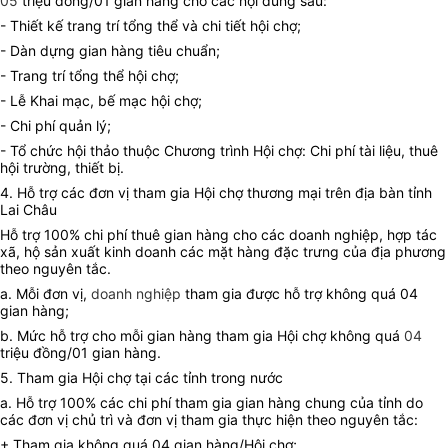
05
triệu đồng/01 gian hàng cho các nội dung sau:
- Thiết kế trang trí tổng thể và chi tiết hội chợ;
- Dàn dựng gian hàng tiêu chuẩn;
- Trang trí tổng thể hội chợ;
- Lễ Khai mạc, bế mạc hội chợ;
- Chi phí quản lý;
- Tổ chức hội thảo thuộc Chương trình Hội chợ: Chi phí tài liệu, thuê
hội trường, thiết bị.
4. Hỗ trợ các đơn vị tham gia Hội chợ thương mại trên địa bàn tỉnh
Lai Châu
Hỗ trợ 100% chi phí thuê gian hàng cho các doanh nghiệp, hợp tác
xã, hộ sản xuất kinh doanh các mặt hàng đặc trưng của địa phương
theo nguyên tắc.
a. Mỗi đơn vị,
doanh nghiệp
tham gia được hỗ trợ không quá 04
gian hàng;
b. Mức hỗ trợ cho mỗi gian hàng tham gia Hội chợ không quá
04
triệu đồng/01 gian hàng.
5. Tham gia Hội chợ tại các tỉnh trong nước
a. Hỗ trợ 100% các chi phí tham gia gian hàng chung của tỉnh do
các đơn vị chủ trì và đơn vị tham gia thực hiện theo nguyên tắc:
+ Tham gia không quá 04 gian hàng/Hội chợ;