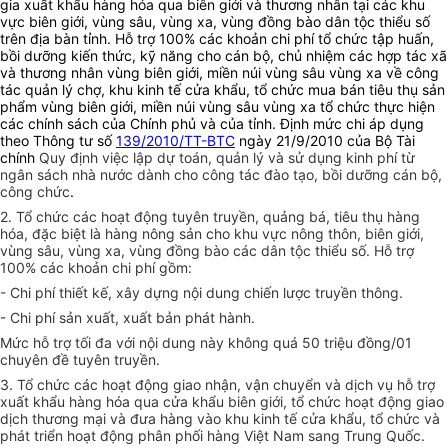
gia xuất khẩu hàng hóa qua biên giới và thương nhân tại các khu
vực biên giới, vùng sâu, vùng xa, vùng đồng bào dân tộc thiểu số
trên địa bàn tỉnh. Hỗ trợ 100% các khoản chi phí tổ chức tập huấn,
bồi dưỡng kiến thức, kỹ năng cho cán bộ, chủ nhiệm các hợp tác xã
và thương nhân vùng biên giới, miền núi vùng sâu vùng xa về công
tác quản lý chợ, khu kinh tế cửa khẩu, tổ chức mua bán tiêu thụ sản
phẩm vùng biên giới, miền núi vùng sâu vùng xa tổ chức thực hiện
các chính sách của Chính phủ và của tỉnh. Định mức chi áp dụng
theo Thông tư số
139/2010/TT-BTC
ngày 21/9/2010 của Bộ Tài
chính
Quy định việc lập dự toán, quản lý và sử dụng kinh phí từ
ngân sách nhà nước dành cho công tác đào tạo, bồi dưỡng cán bộ,
công chức
.
2. Tổ chức các hoạt động tuyên truyền, quảng bá, tiêu thụ hàng
hóa, đặc biệt là hàng nông sản cho khu vực nông thôn, biên giới,
vùng sâu, vùng xa, vùng đồng bào các dân tộc thiểu số. Hỗ trợ
100% các khoản chi phí gồm:
- Chi phí thiết kế, xây dựng nội dung chiến lược truyền thông.
- Chi phí sản xuất, xuất bản phát hành.
Mức hỗ trợ tối đa với nội dung này không quá 50 triệu đồng/01
chuyên đề tuyên truyền.
3. Tổ chức các hoạt động giao nhận, vận chuyển và dịch vụ hỗ trợ
xuất khẩu hàng hóa qua cửa khẩu biên giới, tổ chức hoạt động giao
dịch thương mại và đưa hàng vào khu kinh tế cửa khẩu, tổ chức và
phát triển hoạt động phân phối hàng
V
iệt
Nam
sang Trung Quốc.