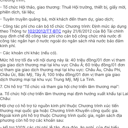
- Tổ chức Hội thảo, giao thương: Thuê Hội trường, thiết bị, giấy mời,
phiên dịch, tài liệu;
- Tuyên truyền quảng bá, mời khách đến tham dự, giao dịch;
- Công tác phí cho cán bộ tổ chức Chương trình: Định mức áp dụng
theo Thông tư
102/2012/TT-BTC
ngày 21/6/2012 của Bộ Tài chính
quy định chế độ công tác phí cho cán bộ công chức nhà nước đi
công tác ngắn hạn ở nước ngoài do ngân sách
n
hà nước bảo đảm
kinh phí.
- Các khoản chi khác (nếu có).
Mức hỗ trợ tối đa với nội dung này là: 40 triệu đồng/01 đơn vị tham
gia giao dịch thương mại tại khu vực Châu Á; 60 triệu đồng/01 đơn
vị tham gia giao dịch thương mại tại khu vực: Châu Âu, Châu Phi,
Châu Úc, Bắc Mỹ, Tây Á; 100 triệu đồng/01 đơn vị tham gia giao
dịch thương mại tại khu vực Trung Mỹ, Mỹ La Tinh.
7. Chi hỗ trợ “Tổ chức và tham gia hội chợ triển lãm thương mại’’:
a. Tổ chức hội chợ triển lãm thương mại định hướng xuất khẩu tại Lai
Châu:
Hội chợ có hỗ trợ từ nguồn kinh phí thuộc Chương trình xúc tiến
thương mại quốc gia hoặc Chương trình Khuyến công quốc gia.
Ngoài kinh phí hỗ trợ thuộc Chương trình quốc gia, ngân sách địa
phương còn hỗ trợ các khoản sau:
- Hỗ trợ 100% các chi phí: lễ tân, đưa đón, ăn nghỉ, của đại biểu