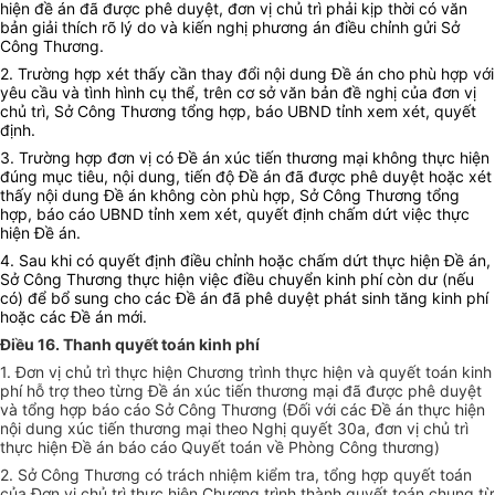
hiện đề án đã được phê duyệt, đơn vị chủ trì phải kịp thời có văn
bản giải thích rõ lý do và kiến nghị phương án điều chỉnh gửi Sở
Công
T
hương.
2. Trường hợp xét thấy cần thay đổi nội dung Đề án cho phù hợp với
yêu cầu và tình hình cụ thể, trên cơ sở văn bản đề nghị của đơn vị
chủ trì, Sở Công Thương tổng hợp, báo UBND tỉnh xem xét, quyết
định.
3. Trường hợp đơn vị có Đề án xúc tiến thương mại không thực hiện
đúng mục tiêu, nội dung, tiến độ Đề án đã được phê duyệt hoặc xét
thấy nội dung Đề án không còn phù hợp, Sở Công Thương tổng
hợp, báo cáo UBND tỉnh xem xét, quyết định chấm dứt việc thực
hiện Đề án.
4. Sau khi có quyết định điều chỉnh hoặc chấm dứt thực hiện Đề án,
Sở Công
T
hương thực hiện việc điều chuyển kinh phí còn dư (nếu
có) để bổ sung cho các Đề án đã phê duyệt phát sinh tăng kinh phí
hoặc các Đề án mới.
Điều 16. Thanh quyết toán kinh phí
1. Đơn vị chủ trì thực hiện Chương trình thực hiện và quyết toán kinh
phí hỗ trợ theo từng Đề án xúc tiến thương mại đã được phê duyệt
và tổng hợp báo cáo Sở Công
T
hương (Đối với các Đề án thực hiện
nội dung xúc tiến thương mại theo Nghị quyết 30a, đơn vị chủ trì
thực hiện Đề án báo cáo Quyết toán về Phòng Công thương)
2. Sở Công
T
hương có trách nhiệm kiểm tra, tổng hợp quyết toán
của Đơn vị chủ trì thực hiện Chương trình thành quyết toán chung từ