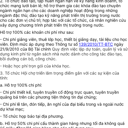
2. Tổ chức đào tạo, tập huấn ngắn hạn về kỹ năng kinh doanh, tổ
chức mạng lưới bán lẻ; hỗ trợ tham gia các khóa đào tạo chuyên
ngành ngắn hạn cho các doanh nghiệp hoạt động trong những
ngành đặc thù; đào tạo kỹ năng phát triển thị trường trong nước
cho các đơn vị chủ trì; hợp tác với các tổ chức, cá nhân nghiên cứu
xây dựng chương trình phát triển thị trường trong nước.
Hỗ trợ 100% các khoản chi phí như sau:
- Chi phí giảng viên, thuê lớp học, thiết bị giảng dạy, tài liệu cho học
viên. Định mức áp dụng theo Thông tư số
139/2010/TT-BTC
ngày
21/9/2010 của Bộ Tài chính
Quy định việc lập dự toán, quản lý và sử
dụng kinh phí từ ngân sách nhà nước dành cho công tác đào tạo,
bồi dưỡng cán bộ, công chức.
- Hoặc học phí trọn gói của khóa học.
3. Tổ chức Hội chợ triển lãm trọng điểm gắn với các sự kiện của
tỉnh:
a. Hỗ trợ 100% chi phí:
- Chi phí thiết kế, tuyên truyền cổ động trực quan, tuyên truyền
quảng bá trên các phương tiện thông tin đại chúng;
- Chi phí lễ tân, đón tiếp, ăn nghỉ của đại biểu trong và ngoài nước
dự khai mạc;
- Tổ chức họp báo tại địa phương.
b. Hỗ trợ 50% chi phí cấu thành gian hàng nhưng tối đa không quá