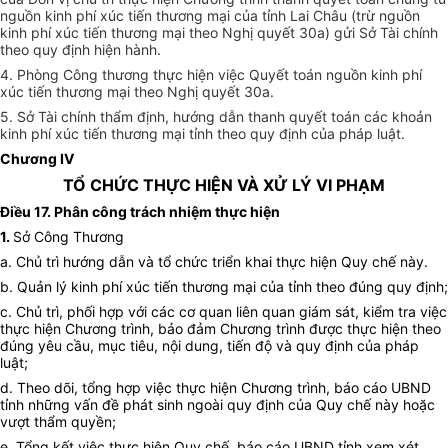
nguồn kinh phí xúc tiến thương mại của tỉnh Lai Châu (trừ nguồn
kinh phí xúc tiến thương mại theo Nghị quyết 30a) gửi Sở Tài chính
theo quy định hiện hành.
4. Phòng Công thương thực hiện việc Quyết toán nguồn kinh phí
xúc tiến thương mại theo Nghị quyết 30a.
5. Sở Tài chính thẩm định, hướng dẫn thanh quyết toán các khoản
kinh phí xúc tiến thương mại tỉnh theo quy định của pháp luật.
Chương IV
TỔ CHỨC THỰC HIỆN VÀ XỬ LÝ VI PHẠM
Điều 17. Phân công trách nhiệm thực hiện
1.
Sở Công Thương
a. Chủ trì hướng dẫn và tổ chức triển khai thực hiện Quy chế này.
b. Quản lý kinh phí xúc tiến thương mại của tỉnh theo đúng quy định;
c. Chủ trì, phối hợp với các cơ quan liên quan giám sát, kiểm tra việc
thực hiện Chương trình, bảo đảm Chương trình được thực hiện theo
đúng yêu cầu, mục tiêu, nội dung, tiến độ và quy định của pháp
luật;
d. Theo dõi, tổng hợp việc thực hiện Chương trình, báo cáo UBND
tỉnh những vấn đề phát sinh ngoài quy định của Quy chế này hoặc
vượt thẩm quyền;
e. Tổng kết việc thực hiện Quy chế, báo cáo UBND tỉnh xem xét,