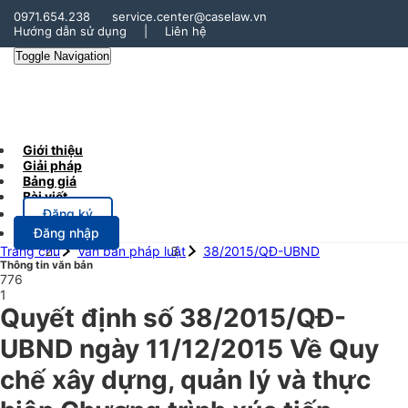
0971.654.238
service.center@caselaw.vn
Hướng dẫn sử dụng
|
Liên hệ
Toggle Navigation
Giới thiệu
Giải pháp
Bảng giá
Bài viết
Đăng ký
Đăng nhập
Trang chủ
Văn bản pháp luật
38/2015/QĐ-UBND
Thông tin văn bản
776
1
Quyết định số 38/2015/QĐ-
UBND ngày 11/12/2015 Về Quy
chế xây dựng, quản lý và thực