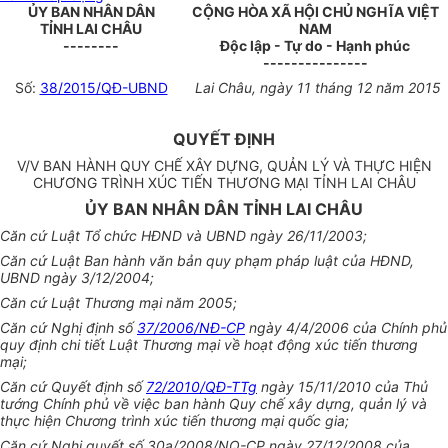
ỦY BAN NHÂN DÂN
CỘNG HÒA XÃ HỘI CHỦ NGHĨA VIỆT
TỈNH LAI CHÂU
NAM
--------
Độc lập - Tự do - Hạnh phúc
---------------
Số:
38/2015/QĐ-UBND
Lai Châu, ngày 11 tháng 12 năm 2015
QUYẾT ĐỊNH
V/V BAN HÀNH QUY CHẾ XÂY DỰNG, QUẢN LÝ VÀ THỰC HIỆN
CHƯƠNG TRÌNH XÚC TIẾN THƯƠNG MẠI TỈNH LAI CHÂU
ỦY BAN NHÂN DÂN TỈNH LAI CHÂU
Căn cứ Luật Tổ chức HĐND và UBND ngày 26/11/2003;
Căn cứ Luật Ban hành văn bản quy phạm pháp luật của HĐND,
UBND ngày 3/12/2004;
Căn cứ Luật Thương mại năm 2005;
Căn cứ Nghị định số
37/2006/NĐ-CP
ngày 4/4/2006 của Chính phủ
quy định chi tiết Luật Thương mại về hoạt động xúc tiến thương
mại;
Căn cứ Quyết định số
72/2010/QĐ-TTg
ngày 15/11/2010 của Thủ
tướng Chính phủ về việc ban hành Quy chế xây dựng, quản lý và
thực hiện Chương trình xúc tiến thương mại quốc gia;
Căn cứ Nghị quyết số 30a/2008/NQ-CP ngày 27/12/2008 của