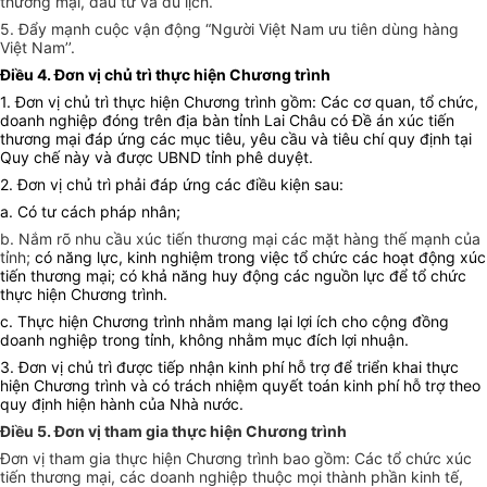
thương mại, đầu tư và du lịch.
5. Đẩy mạnh cuộc vận động “Người Việt Nam ưu tiên dùng hàng
Việt Nam’’.
Điều 4. Đơn vị chủ trì thực hiện Chương trình
1. Đơn vị chủ trì thực hiện Chương trình gồm: Các cơ quan, tổ chức,
doanh nghiệp đóng trên địa bàn tỉnh Lai Châu có Đề án xúc tiến
thương mại đáp ứng các mục tiêu, yêu cầu và tiêu chí quy định tại
Quy chế này và được UBND tỉnh phê duyệt.
2. Đơn vị chủ trì phải đáp ứng các điều kiện sau:
a. Có tư cách pháp nhân;
b. Nắm rõ nhu cầu xúc tiến thương mại các mặt hàng thế mạnh của
tỉnh;
có năng lực, kinh nghiệm trong việc tổ chức các hoạt động xúc
tiến thương mại; có khả năng huy động các nguồn lực để tổ chức
thực hiện Chương trình.
c. Thực hiện Chương trình nhằm mang lại lợi ích cho cộng đồng
doanh nghiệp trong tỉnh, không nhằm mục đích lợi nhuận.
3. Đơn vị chủ trì được tiếp nhận kinh phí hỗ trợ để triển khai thực
hiện Chương trình và có trách nhiệm quyết toán kinh phí hỗ trợ theo
quy định hiện hành của Nhà nước.
Điều 5. Đơn vị tham gia thực hiện Chương trình
Đơn vị tham gia thực hiện Chương trình bao gồm: Các tổ chức xúc
tiến thương mại, các doanh nghiệp thuộc mọi thành phần kinh tế,