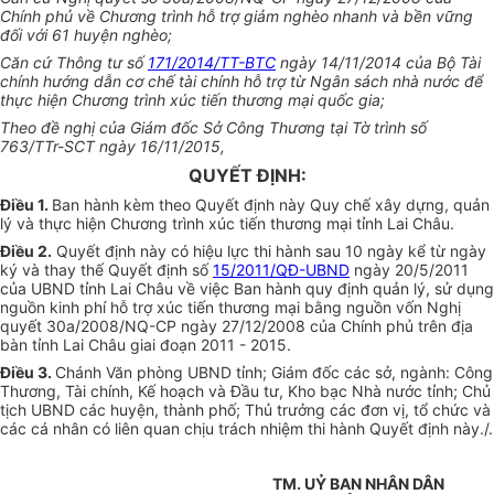
Chính phủ về Chương trình hỗ trợ giảm nghèo nhanh và bền vững
đối với 61 huyện nghèo;
Căn cứ Thông tư số
171/2014/TT-BTC
ngày 14/11/2014 của Bộ Tài
chính hướng dẫn cơ chế tài chính hỗ trợ từ Ngân sách nhà nước để
thực hiện Chương trình xúc tiến thương mại quốc gia;
Theo đề nghị của Giám đốc Sở Công Thương tại Tờ trình số
763/TTr-SCT ngày 16/11/2015,
QUYẾT ĐỊNH:
Điều 1.
Ban hành kèm theo Quyết định này Quy chế xây dựng, quản
lý và thực hiện Chương trình xúc tiến thương mại tỉnh Lai Châu.
Điều 2.
Quyết định này có hiệu lực thi hành sau 10 ngày kể từ ngày
ký và thay thế Quyết định số
15/2011/QĐ-UBND
ngày 20/5/2011
của UBND tỉnh Lai Châu về việc Ban hành quy định quản lý, sử dụng
nguồn kinh phí hỗ trợ xúc tiến thương mại bằng nguồn vốn Nghị
quyết 30a/2008/NQ-CP ngày 27/12/2008 của Chính phủ trên địa
bàn tỉnh Lai Châu giai đoạn 2011 - 2015.
Điều 3.
Chánh Văn phòng UBND tỉnh; Giám đốc các sở, ngành: Công
Thương, Tài chính, Kế hoạch và Đầu tư, Kho bạc Nhà nước tỉnh; Chủ
tịch UBND các huyện, thành phố; Thủ trưởng các đơn vị, tổ chức và
các cá nhân có liên quan chịu trách nhiệm thi hành Quyết định này./.
TM. UỶ BAN NHÂN DÂN