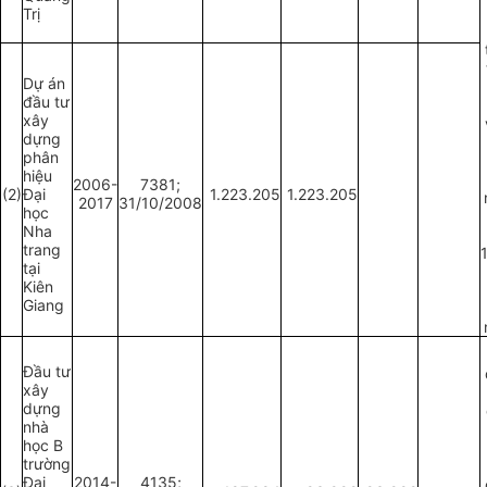
Trị
Dự án
đầu tư
xây
dựng
phân
hiệu
2006-
7381;
(2)
Đại
1.223.205
1.223.205
2017
31/10/2008
học
Nha
trang
tại
Kiên
Giang
Đầu tư
xây
dựng
nhà
học B
trường
Đại
2014-
4135;