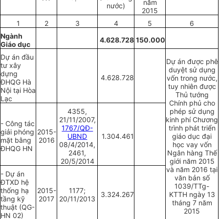
năm
nước)
2015
1
2
3
4
5
6
Ngành
4.628.728
150.000
Giáo dục
Dự án đầu
Dự án được phê
tư
xây
duyệt
sử dụng
dựng
4.628.728
vốn trong nước,
ĐHQG Hà
tuy nhiên được
Nội tại Hòa
Thủ tướng
Lạc
Chính phủ cho
4355,
phép sử dụng
21/11/2007,
kinh phí Chương
- Công tác
1767/QĐ-
trình phát triển
giải phóng
2015-
UBND
1.304.461
giáo dục đại
mặt bằng
2016
08/4/2014,
học vay vốn
ĐHQG HN
2461,
Ngân hàng Thế
20/5/2014
giới năm 2015
và năm 2016 tại
- Dự án
văn bản số
ĐTXD hệ
1039/TTg-
thống hạ
2015-
1177;
3.324.267
KTTH ngày 13
tầng kỹ
2017
20/11/2013
tháng 7 năm
thuật (QG-
2015
HN 02)