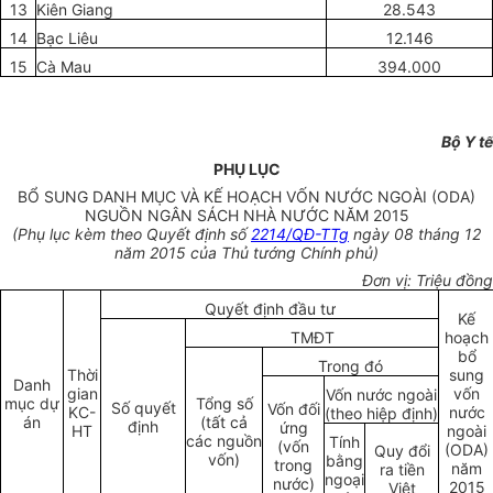
13
Kiên Giang
28.543
14
Bạc Liêu
12.146
15
Cà Mau
394.000
Bộ Y tế
PHỤ LỤC
BỔ SUNG DANH MỤC VÀ KẾ HOẠCH VỐN NƯỚC NGOÀI (ODA)
NGUỒN NGÂN SÁCH NHÀ NƯỚC NĂM 2015
(Phụ lục kèm theo Quyết định số
2214/QĐ-TTg
ngày 08 tháng 12
năm 2015 của Thủ tướng Chính phủ)
Đơn vị: Triệu đồng
Quyết định đầu tư
Kế
TMĐT
hoạch
bổ
Trong đó
Thời
sung
Danh
gian
vốn
Vốn nước ngoài
mục dự
Tổng số
Số quyết
Vốn đối
KC-
nước
(theo hiệp định)
án
(tất cả
định
ứng
HT
ngoài
các nguồn
Tính
(vốn
(ODA)
Quy đổi
vốn)
bằng
trong
năm
ra tiền
ngoại
nước)
2015
Việt