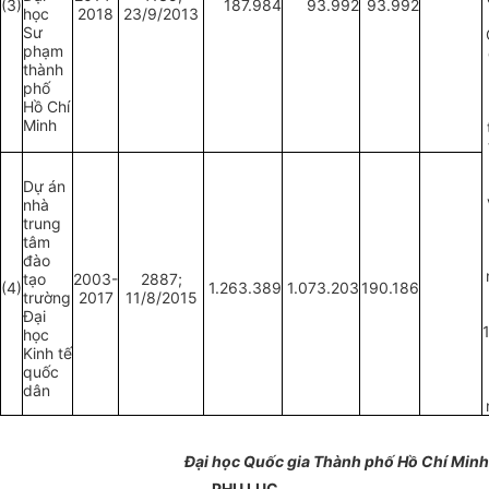
(3)
187.984
93.992
93.992
học
2018
23/9/2013
Sư
phạm
thành
phố
Hồ Chí
Minh
Dự án
nhà
trung
tâm
đào
tạo
2003-
2887;
(4)
1.263.389
1.073.203
190.186
trường
2017
11/8/2015
Đại
học
Kinh tế
quốc
dân
Đại học Quốc gia Thành phố Hồ Chí Minh
PHỤ LỤC