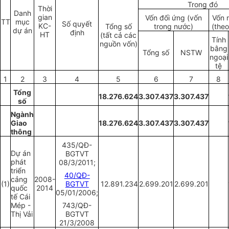
Trong đó
Thời
Danh
gian
Vốn đối ứng (vốn
Vốn 
TT
mục
Số quyết
KC-
Tổng số
trong nước)
(theo
dự án
định
HT
(tất cả các
Tính
nguồn vốn)
bằng
Tổng số
NSTW
ngoại
tệ
1
2
3
4
5
6
7
8
Tổng
18.276.624
3.307.437
3.307.437
số
Ngành
Giao
18.276.624
3.307.437
3.307.437
thông
435/QĐ-
Dự án
BGTVT
phát
08/3/2011;
triển
40/QĐ-
cảng
2008-
(1)
BGTVT
12.891.234
2.699.201
2.699.201
quốc
2014
05/01/2006;
tế Cái
Mép -
743/QĐ-
Thị Vải
BGTVT
21/3/2008