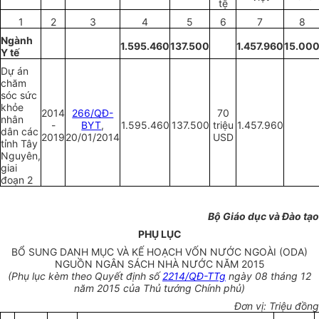
tệ
1
2
3
4
5
6
7
8
Ngành
1.595.460
137.500
1.457.960
15.00
Y tế
Dự án
chăm
sóc sức
khỏe
2014
266/QĐ-
70
nhân
-
BYT
,
1.595.460
137.500
triệu
1.457.960
dân các
2019
20/01/2014
USD
tỉnh Tây
Nguyên,
giai
đoạn 2
Bộ Giáo dục và Đào tạo
PHỤ LỤC
BỔ SUNG DANH MỤC VÀ KẾ HOẠCH VỐN NƯỚC NGOÀI (ODA)
NGUỒN NGÂN SÁCH NHÀ NƯỚC NĂM 2015
(Phụ lục kèm theo Quyết định số
2214/QĐ-TTg
ngày 08 tháng 12
năm 2015 của Thủ tướng Chính phủ)
Đơn vị: Triệu đồng