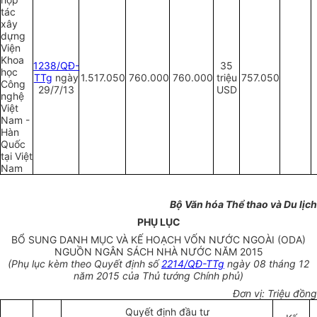
tác
xây
dựng
Viện
Khoa
1238/QĐ-
35
học
TTg
ngày
1.517.050
760.000
760.000
triệu
757.050
Công
29/7/13
USD
nghệ
Việt
Nam -
Hàn
Quốc
tại Việt
Nam
Bộ Văn hóa Thể thao và Du lịch
PHỤ LỤC
BỔ SUNG DANH MỤC VÀ KẾ HOẠCH VỐN NƯỚC NGOÀI (ODA)
NGUỒN NGÂN SÁCH NHÀ NƯỚC NĂM 2015
(Phụ lục kèm theo Quyết định số
2214/QĐ-TTg
ngày 08 tháng 12
năm 2015 của Thủ tướng Chính phủ)
Đơn vị: Triệu đồng
Quyết định đầu tư