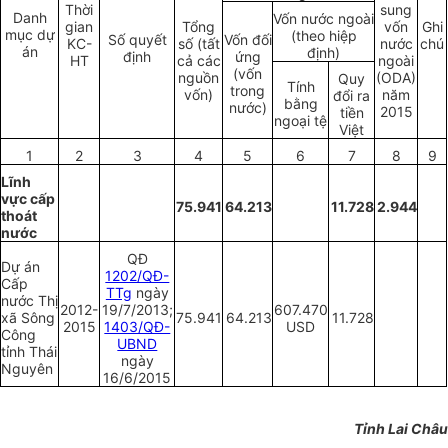
Thời
sung
Danh
Vốn nước ngoài
gian
Tổng
vốn
Ghi
mục dự
(theo hiệp
Số quyết
Vốn đối
KC-
số (tất
nước
chú
án
định)
định
ứng
HT
cả các
ngoài
(vốn
nguồn
(ODA)
Quy
Tính
trong
vốn)
năm
đổi ra
bằng
nước)
2015
tiền
ngoại tệ
Việt
1
2
3
4
5
6
7
8
9
Lĩnh
vực cấp
75.941
64.213
11.728
2.944
thoát
nước
QĐ
Dự án
1202/QĐ-
Cấp
TTg
ngày
nước Thị
2012-
19/7/2013;
607.470
xã Sông
75.941
64.213
11.728
2015
1403/QĐ-
USD
Công
UBND
tỉnh Thái
ngày
Nguyên
16/6/2015
Tỉnh Lai Châu