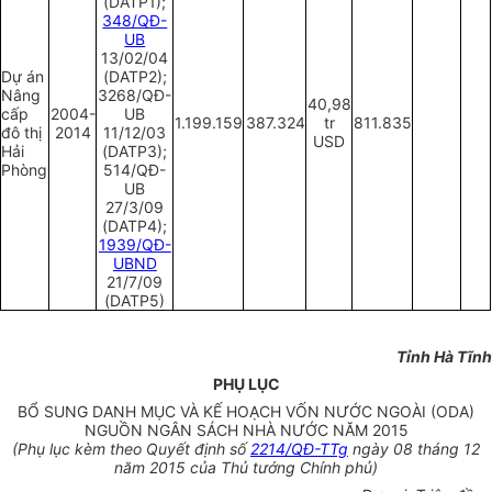
(DATP1);
348/QĐ-
UB
13/02/04
Dự án
(DATP2);
Nâng
3268/QĐ-
40,98
cấp
2004-
UB
1.199.159
387.324
tr
811.835
đô thị
2014
11/12/03
USD
Hải
(DATP3);
Phòng
514/QĐ-
UB
27/3/09
(DATP4);
1939/QĐ-
UBND
21/7/09
(DATP5)
Tỉnh Hà Tĩnh
PHỤ LỤC
BỔ SUNG DANH MỤC VÀ KẾ HOẠCH VỐN NƯỚC NGOÀI (ODA)
NGUỒN NGÂN SÁCH NHÀ NƯỚC NĂM 2015
(Phụ lục kèm theo Quyết định số
2214/QĐ-TTg
ngày 08 tháng 12
năm 2015 của Thủ tướng Chính phủ)