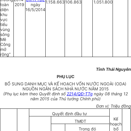
1.158.663
106.863
1.051.800
toàn
2019
ngày
diện
16/5/2014
khu
vực
tiểu
vùng
sông
Mê
Công
mở
rộng”
Tỉnh Thái Nguyên
PHỤ LỤC
BỔ SUNG DANH MỤC VÀ KẾ HOẠCH VỐN NƯỚC NGOÀI (ODA)
NGUỒN NGÂN SÁCH NHÀ NƯỚC NĂM 2015
(Phụ lục kèm theo Quyết định số
2214/QĐ-TTg
ngày 08 tháng 12
năm 2015 của Thủ tướng Chính phủ)
Đơn vị: Triệu đồng
Quyết định đầu tư
Kế
TMĐT
hoạch
Trong đó
bổ