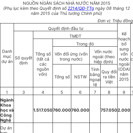
NGUỒN NGÂN SÁCH NHÀ NƯỚC NĂM 2015
(Phụ lục kèm theo Quyết định số
2214/QĐ-TTg
ngày 08 tháng 12
năm 2015 của Thủ tướng Chính phủ)
Đơn vị: Triệu đồng
Quyết định đầu tư
Kế
TMĐT
hoạch
Trong đó
bổ
sung
Danh
Vốn nước
Tổng số
Vốn đối ứng (vốn
vốn
mục
ngoài (theo
Số quyết
(tất cả
trong nước)
nước
dự án
hiệp định)
định
các
ngoài
nguồn
(ODA)
Tính
Quy đổi
vốn)
năm
bằng
Tổng số
NSTW
ra tiền
2015
ngoại
Việt
tệ
1
3
4
5
6
7
8
9
Ngành
Khoa
học và
1.517.050
760.000
760.000
757.050
2.000
Công
Nghệ
Dự án
hợp