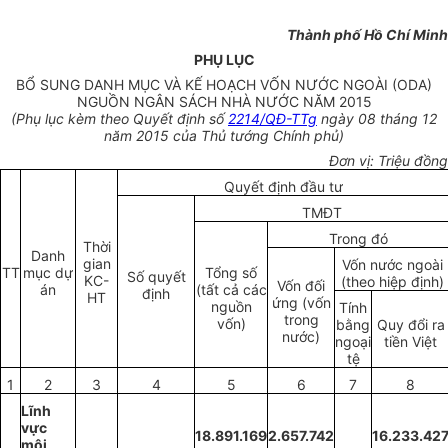
Thành phố Hồ Ch
í
Minh
PHỤ LỤC
BỔ SUNG DANH MỤC VÀ KẾ HOẠCH VỐN NƯỚC NGOÀI (ODA)
NGUỒN NGÂN SÁCH NHÀ NƯỚC NĂM 2015
(Phụ lục kèm theo Quyết định số
2214/QĐ-TTg
ngày 08 tháng 12
năm 2015 của Thủ tướng Chính phủ)
Đơn vị: Triệu đồng
Quyết định đầu tư
TMĐT
Trong đó
Thời
Danh
gian
Vốn nước ngoài
TT
mục dự
Tổng số
Số quyết
KC-
(theo hiệp định)
Vốn đối
án
(tất cả các
định
HT
ứng (vốn
nguồn
Tính
trong
vốn)
bằng
Quy đổi ra
nước)
ngoại
tiền Việt
tệ
1
2
3
4
5
6
7
8
Lĩnh
vực
18.891.169
2.657.742
16.233.42
môi