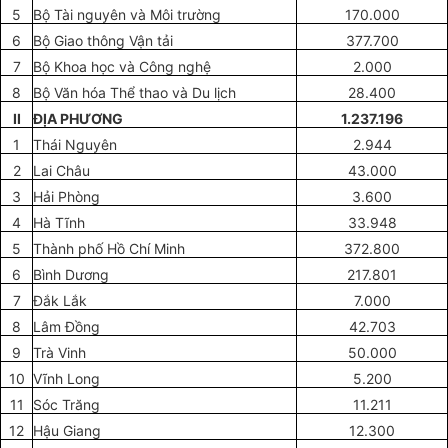
5
Bộ Tài nguyên và Môi trường
170.000
6
Bộ Giao thông Vận tải
377.700
7
Bộ Khoa học và Công nghệ
2.000
8
Bộ Văn hóa Thể thao và Du lịch
28.400
II
ĐỊA PHƯƠNG
1.237.196
1
Thái Nguyên
2.944
2
Lai Châu
43.000
3
Hải Phòng
3.600
4
Hà Tĩnh
33.948
5
Thành phố Hồ Chí Minh
372.800
6
Bình Dương
217.801
7
Đắk Lắk
7.000
8
Lâm Đồng
42.703
9
Trà Vinh
50.000
10
Vĩnh Long
5.200
11
Sóc Trăng
11.211
12
Hậu Giang
12.300