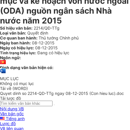
mục và kế hoạch vốn nước ngoài
(ODA) nguồn ngân sách Nhà
nước năm 2015
Số hiệu văn bản:
2214/QĐ-TTg
Loại văn bản:
Quyết định
Cơ quan ban hành:
Thủ tướng Chính phủ
Ngày ban hành:
08-12-2015
Ngày có hiệu lực:
08-12-2015
Đang có hiệu lực
Tình trạng hiệu lực:
Ngôn ngữ:
Định dạng văn bản hiện có:
MỤC LỤC
Không có mục lục
Tải về (WORD)
Quyet dinh so 2214-QD-TTg ngay 08-12-2015 (Con hieu luc).doc
Tải lược đồ
Nội dung VB
Văn bản gốc
Tiếng anh
Lược đồ
VB liên quan