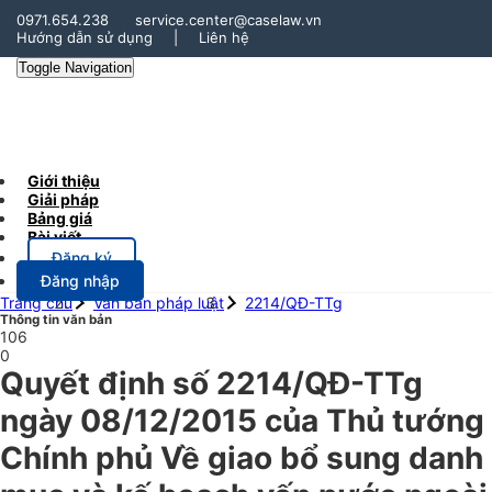
0971.654.238
service.center@caselaw.vn
Hướng dẫn sử dụng
|
Liên hệ
Toggle Navigation
Giới thiệu
Giải pháp
Bảng giá
Bài viết
Đăng ký
Đăng nhập
Trang chủ
Văn bản pháp luật
2214/QĐ-TTg
Thông tin văn bản
106
0
Quyết định số 2214/QĐ-TTg
ngày 08/12/2015 của Thủ tướng
Chính phủ Về giao bổ sung danh