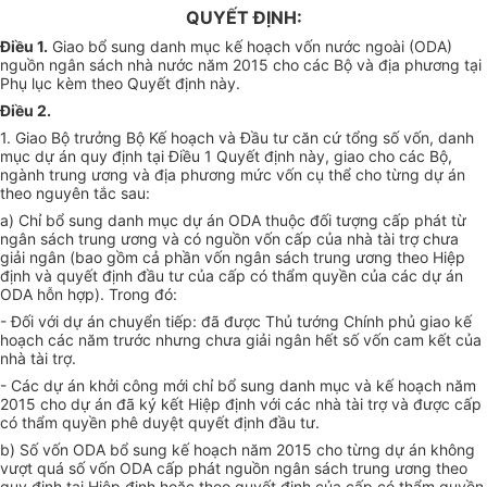
QUYẾT ĐỊNH:
Điều 1.
Giao bổ sung danh mục kế hoạch vốn nước ngoài (ODA)
nguồn ngân sách nhà nước năm 2015 cho các Bộ và địa phương tại
Phụ lục kèm theo Quyết định này.
Điều 2.
1. Giao Bộ trưởng Bộ Kế hoạch và Đầu tư căn cứ tổng số vốn, danh
mục dự án quy định tại Điều 1 Quyết định này, giao cho các Bộ,
ngành trung ương và địa phương mức vốn cụ thể cho từng dự án
theo nguyên tắc sau:
a) Chỉ bổ sung danh mục dự án ODA thuộc đối tượng cấp phát từ
ngân sách trung ương và có nguồn vốn cấp của nhà tài trợ chưa
giải ngân (bao gồm cả phần vốn ngân sách trung ương theo Hiệp
định và quyết định
đầu tư
của cấp có thẩm quyền của các dự án
ODA hỗn hợp). Trong đó:
- Đối với dự án chuyển tiếp: đã được Thủ tướng Chính phủ giao kế
hoạch các năm trước nhưng chưa giải ngân hết số vốn cam kết của
nhà tài trợ.
- Các dự án khởi công mới chỉ bổ sung danh mục và kế hoạch năm
2015 cho dự án đã ký kết Hiệp định với các nhà tài trợ và được cấp
có thẩm quyền phê duyệt quyết định đầu tư.
b) Số vốn ODA bổ sung kế hoạch năm 2015 cho từng dự án không
vượt quá số vốn ODA cấp phát nguồn ngân sách trung ương theo
quy định tại Hiệp định hoặc theo quyết định của cấp có thẩm quyền