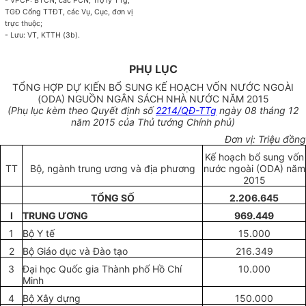
- VPCP: BTCN, các PCN, Trợ lý TTg,
TGĐ Cổng TTĐT, các Vụ, Cục,
đơn vị
trực thuộc;
- Lưu: VT, KTTH (3b).
PHỤ LỤC
TỔNG HỢP DỰ KIẾN BỔ SUNG KẾ HOẠCH VỐN NƯỚC NGOÀI
(ODA) NGUỒN NGÂN SÁCH NHÀ NƯỚC NĂM 2015
(Phụ lục kèm theo Quyết định số
2214/QĐ-TTg
ngày 08 tháng 12
năm 2015 của Thủ tướng
Chính phủ
)
Đơn vị: Triệu đồng
Kế hoạch bổ sung vốn
TT
Bộ, ngành trung ương và địa phương
nước ngoài (ODA) năm
2015
TỔNG SỐ
2.206.645
I
TRUNG ƯƠNG
969.449
1
Bộ Y tế
15.000
2
Bộ Giáo dục và Đào tạo
216.349
3
Đại học Quốc gia Thành phố Hồ Chí
10.000
Minh
4
Bộ Xây dựng
150.000