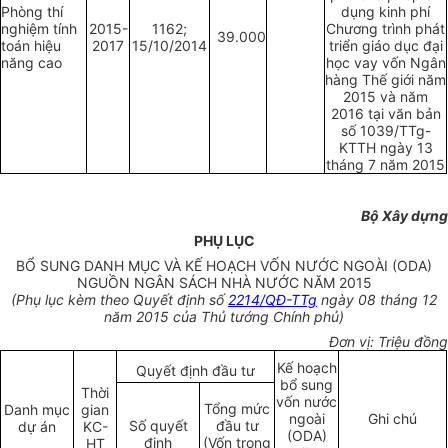
Phòng thí
dụng kinh phí
nghiệm tính
2015-
1162;
Chương trình phát
39.000
toán hiệu
2017
15/10/2014
triển giáo dục đại
năng cao
học vay vốn Ngân
hàng Thế giới năm
2015 và năm
2016 tại văn bản
số 1039/TTg-
KTTH ngày 13
tháng 7 năm 2015
Bộ Xây dựng
PHỤ LỤC
BỔ SUNG DANH MỤC VÀ KẾ HOẠCH VỐN NƯỚC NGOÀI (ODA)
NGUỒN NGÂN SÁCH NHÀ NƯỚC NĂM 2015
(Phụ lục kèm theo Quyết định số
2214/QĐ-TTg
ngày 08 tháng 12
năm 2015 của Thủ tướng Chính phủ)
Đơn vị: Triệu đồng
Kế hoạch
Quyết định đầu tư
bổ sung
Thời
vốn nước
Tổng mức
Danh mục
gian
ngoài
Ghi chú
Số quyết
đầu tư
dự án
KC-
(ODA)
định
(Vốn trong
HT