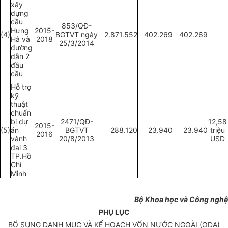
xây
dựng
cầu
853/QĐ-
Hưng
2015-
(4)
BGTVT ngày
2.871.552
402.269
402.269
Hà và
2018
25/3/2014
đường
dẫn 2
đầu
cầu
Hỗ trợ
kỹ
thuật
chuẩn
bị dự
2471/QĐ-
12,58
2015-
(5)
án
BGTVT
288.120
23.940
23.940
triệu
2016
vành
20/8/2013
USD
đai 3
TP.Hồ
Chí
Minh
Bộ Khoa học và Công nghệ
PHỤ LỤC
BỔ SUNG DANH MỤC VÀ KẾ HOẠCH VỐN NƯỚC NGOÀI (ODA)