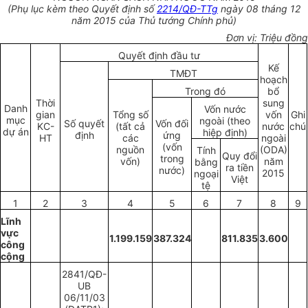
(Phụ lục kèm theo Quyết định số
2214/QĐ-TTg
ngày 08 tháng 12
năm 2015 của Thủ tướng Chính phủ)
Đơn vị: Triệu đồng
Quyết định đầu tư
Kế
TMĐT
hoạch
Trong đó
bổ
Thời
sung
Danh
Vốn nước
gian
Tổng số
vốn
Ghi
mục
ngoài (theo
Số quyết
Vốn đối
KC-
(tất cả
nước
chú
dự án
hiệp định)
định
ứng
HT
các
ngoài
(vốn
nguồn
(ODA)
Tính
Quy đổi
trong
vốn)
năm
bằng
ra tiền
nước)
2015
ngoại
Việt
tệ
1
2
3
4
5
6
7
8
9
Lĩnh
vực
1.199.159
387.324
811.835
3.600
công
cộng
2841/QĐ-
UB
06/11/03