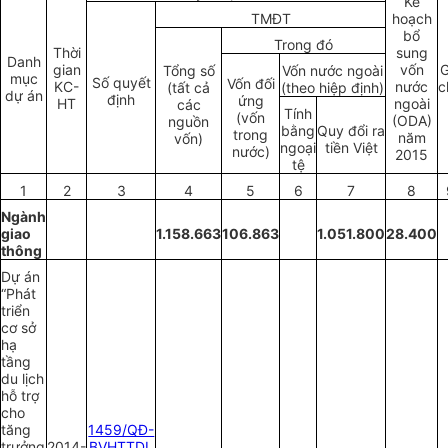
Kế
TMĐT
hoạch
bổ
Trong đó
Thời
sung
Danh
gian
vốn
G
Tổng số
Vốn nước ngoài
mục
Số quyết
Vốn đối
KC-
nước
c
(tất cả
(theo hiệp định)
dự án
định
ứng
HT
ngoài
các
Tính
(vốn
(ODA)
nguồn
bằng
Quy đổi ra
trong
năm
vốn)
ngoại
tiền Việt
nước)
2015
tệ
1
2
3
4
5
6
7
8
Ngành
giao
1.158.663
106.863
1.051.800
28.400
thông
Dự án
“Phát
triển
cơ sở
hạ
tầng
du lịch
hỗ trợ
cho
tăng
1459/QĐ-
trưởng
2014-
BVHTTDL