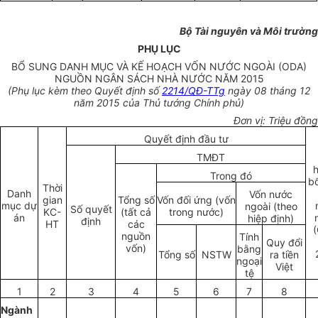
Bộ Tài nguyên và M
ô
i trường
PHỤ LỤC
BỔ SUNG DANH MỤC VÀ KẾ HOẠCH VỐN NƯỚC NGOÀI (ODA)
NGUỒN NGÂN SÁCH NHÀ NƯỚC NĂM 2015
(Phụ lục kèm theo Quyết định số
2214/QĐ-TTg
ngày 08 tháng 12
năm 2015 của Thủ tướng Chính phủ)
Đơn vị: Triệu đồng
Quyết định đầu tư
TMĐT
Trong đó
b
Thời
Danh
Vốn nước
gian
Tổng số
Vốn đối ứng (vốn
mục dự
ngoài (theo
Số quyết
KC-
(tất cả
trong nước)
án
hiệp định)
định
HT
các
nguồn
Tính
Quy đổi
vốn)
bằng
Tổng số
NSTW
ra tiền
ngoại
Việt
tệ
1
2
3
4
5
6
7
8
Ngành