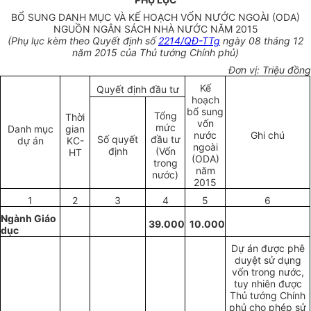
BỔ SUNG DANH MỤC VÀ KẾ HOẠCH VỐN NƯỚC NGOÀI (ODA)
NGUỒN NGÂN SÁCH NHÀ NƯỚC NĂM 2015
(Phụ lục kèm theo Quyết định số
2214/QĐ-TTg
ngày 08 tháng 12
năm 2015 của Thủ tướng Chính phủ)
Đơn vị: Triệu đồng
Kế
Quyết định đầu tư
hoạch
bổ sung
Tổng
Thời
vốn
mức
Danh mục
gian
nước
Ghi chú
Số quyết
đầu tư
dự án
KC-
ngoài
định
(Vốn
HT
(ODA)
trong
năm
nước)
2015
1
2
3
4
5
6
Ngành Giáo
39.000
10.000
dục
Dự án được phê
duyệt
sử dụng
vốn trong nước,
tuy nhiên được
Thủ tướng Chính
phủ cho phép sử