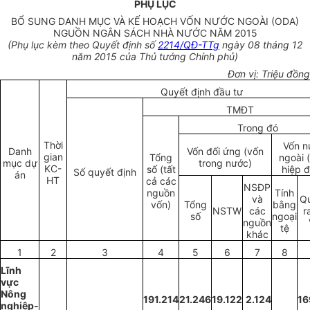
PHỤ LỤC
BỔ SUNG DANH MỤC VÀ KẾ HOẠCH VỐN NƯỚC NGOÀI (ODA)
NGUỒN NGÂN SÁCH NHÀ NƯỚC NĂM 2015
(Phụ lục kèm theo Quyết định số
2214/QĐ-TTg
ngày 08 tháng 12
năm 2015 của Thủ tướng Chính phủ)
Đơn vị: Triệu đồng
Quyết định đầu tư
TMĐT
Trong đó
Thời
Vốn n
Danh
Vốn đối ứng (vốn
gian
Tổng
ngoài 
mục dự
trong nước)
KC-
số (tất
hiệp đ
Số quyết định
án
HT
cả các
NSĐP
nguồn
Tính
và
Qu
vốn)
Tổng
bằng
NSTW
các
r
số
ngoại
nguồn
tệ
khác
1
2
3
4
5
6
7
8
Lĩnh
vực
Nông
191.214
21.246
19.122
2.124
16
nghiệp-