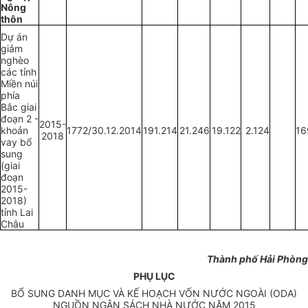
Nông
thôn
Dự án
giảm
nghèo
các tỉnh
Miền núi
phía
Bắc giai
đoạn 2 -
2015-
khoản
1772/30.12.2014
191.214
21.246
19.122
2.124
16
2018
vay bổ
sung
(giai
đoạn
2015-
2018)
tỉnh Lai
Châu
Thành phố Hải P
hòng
PHỤ LỤC
BỔ SUNG DANH MỤC VÀ KẾ HOẠCH VỐN NƯỚC NGOÀI (ODA)
NGUỒN NGÂN SÁCH NHÀ NƯỚC NĂM 2015