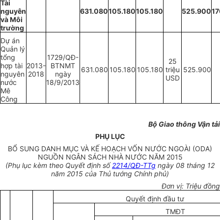
Tài
nguyên
631.080
105.180
105.180
525.900
1
và Môi
trường
Dự án
Quản lý
tổng
1729/QĐ-
25
hợp tài
2013-
BTNMT
631.080
105.180
105.180
triệu
525.900
nguyên
2018
ngày
USD
nước
18/9/2013
Mê
Công
Bộ Giao thông Vận tải
PHỤ LỤC
BỔ SUNG DANH MỤC VÀ KẾ HOẠCH VỐN NƯỚC NGOÀI (ODA)
NGUỒN NGÂN SÁCH NHÀ NƯỚC NĂM 2015
(Phụ lục kèm theo Quyết định số
2214/QĐ-TTg
ngày 08 tháng 12
năm 2015 của Thủ tướng Chính phủ)
Đơn vị: Triệu đồng
Quyết định đầu tư
TMĐT