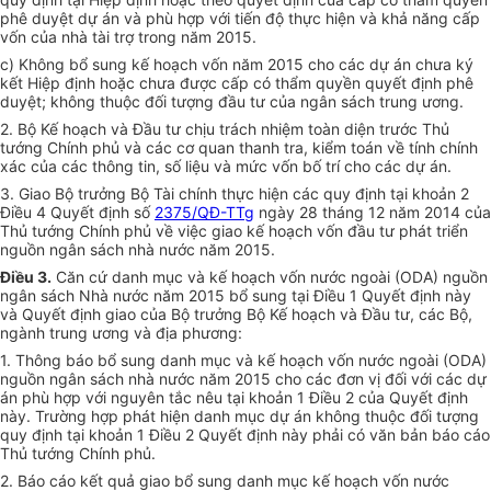
phê duyệt dự án và phù hợp với tiến độ thực hiện và khả năng cấp
vốn của nhà tài trợ trong năm 2015.
c) Không bổ sung kế hoạch vốn năm 2015 cho các dự án chưa ký
kết Hiệp định hoặc chưa được cấp có thẩm quyền quyết định phê
duyệt; không thuộc đối tượng đầu tư của ngân sách trung ương.
2. Bộ
Kế hoạch
và Đầu tư chịu trách nhiệm toàn diện trước Thủ
tướng Chính phủ và các cơ quan thanh tra, kiểm toán về tính chính
xác của các thông tin, số liệu và mức vốn bố trí cho các dự án.
3. Giao Bộ trưởng Bộ Tài chính thực hiện các quy định tại khoản 2
Điều 4 Quyết định số
2375/QĐ-TTg
ngày 28 tháng 12 năm 2014 của
Thủ tướng Chính phủ về việc giao kế hoạch vốn đầu tư phát triển
nguồn ngân sách nhà nước năm 2015.
Điều 3.
Căn cứ danh mục và kế hoạch vốn nước ngoài (ODA) nguồn
ngân sách Nhà nước năm 2015 bổ sung tại Điều 1 Quyết định này
và Quyết định giao của Bộ trưởng Bộ Kế hoạch và Đầu tư, các Bộ,
ngành trung ương và địa phương:
1. Thông báo bổ sung danh mục và kế hoạch vốn nước ngoài (ODA)
nguồn ngân sách nhà n
ướ
c năm 2015 cho các đơn vị đối với các dự
án phù hợp với nguyên tắc nêu tại khoản 1 Điều 2 của Quyết định
này. Trường hợp phát hiện danh mục dự án không thuộc đối tượng
quy định tại khoản 1 Điều 2 Quyết định này phải có văn bản báo cáo
Thủ tướng Chính phủ.
2. Báo cáo
kết quả
giao bổ sung danh mục kế hoạch vốn nước