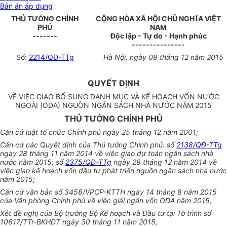
Bản án áp dụng
THỦ TƯỚNG CHÍNH
CỘNG HÒA XÃ HỘI CHỦ NGHĨA VIỆT
PHỦ
NAM
-------
Độc lập - Tự do - Hạnh phúc
---------------
Số:
2214/QĐ-TTg
Hà Nội, ngày 08
tháng
12 năm 2015
QUYẾT ĐỊNH
VỀ VIỆC GIAO BỔ SUNG DANH MỤC VÀ KẾ HOẠCH VỐN NƯỚC
NGOÀI (ODA) NGUỒN NGÂN SÁCH NHÀ NƯỚC NĂM 2015
THỦ TƯỚNG CHÍNH PHỦ
Căn cứ luật tổ chức Chính phủ ngày 25 tháng 12 năm 2001;
Căn cứ các Quyết định của Thủ tướng Chính phủ: số
2138/QĐ-TTg
ngày 28 tháng 11 năm 2014 về việc giao dự toán ngân sách nhà
nước năm 2015; số
2375/QĐ-TTg
ngày 28 tháng 12 năm 2014 về
việc giao kế hoạch vốn đầu tư phát triển nguồn ngân sách nhà nước
năm 2015;
Căn cứ
văn
bản số 3458/VPCP-KTTH ngày 14 tháng 8 năm 2015
của Văn phòng Chính phủ về việc giải ngân vốn ODA năm 2015;
Xét đề nghị của Bộ trưởng Bộ
Kế hoạch
và Đầu tư tại Tờ trình số
10617/TTr-BKHĐT ngày 30 tháng 11 năm 2015,