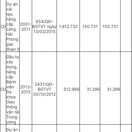
Dự án
cải
tạo,
nâng
654/QĐ-
cấp
2001-
(2)
BGTVT ngày
1.912.732
150.731
150.731
cảng
2011
13/02/2015
Hải
Phòng
giai
đoạn II
Đầu tư
xây
dựng,
nâng
cấp
Bệnh
2431/QĐ-
viện
2013-
(3)
BGTVT
312.986
31.296
31.296
Đa
2015
05/10/2012
khoa
Giao
thông
vận tải
Trung
ương
Dự án