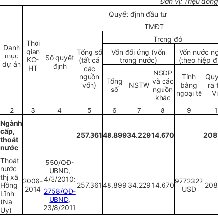
Đơn vị: Triệu đồng
Quyết định đầu tư
TMĐT
Trong đó
Thời
Danh
gian
Tổng số
Vốn đối ứng (vốn
Vốn nước ng
mục
Số quyết
KC-
(tất cả
trong nước)
(theo hiệp đ
dự án
định
HT
các
NSĐP
nguồn
Tính
Quy
Tổng
và các
vốn)
NSTW
bằng
ra 
số
nguồn
ngoại tệ
Vi
khác
2
3
4
5
6
7
8
9
1
Ngành
cấp,
257.361
48.899
34.229
14.670
208
thoát
nước
Thoát
550/QĐ-
nước
UBND
,
thị xã
4/3/2010;
2006-
9772322
Hồng
257.361
48.899
34.229
14.670
208
2014
USD
2758/QĐ-
Lĩnh
UBND
,
(Na
23/8/2011
Uy)