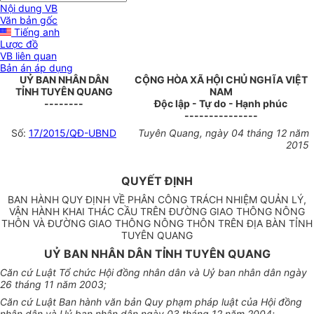
Nội dung VB
Văn bản gốc
Tiếng anh
Lược đồ
VB liên quan
Bản án áp dụng
UỶ BAN NHÂN DÂN
CỘNG HÒA XÃ HỘI CHỦ NGHĨA VIỆT
TỈNH TUYÊN QUANG
NAM
--------
Độc lập - Tự do - Hạnh phúc
---------------
Số:
17/2015/QĐ-UBND
Tuyên Quang, ngày 04 tháng 12 năm
2015
QUYẾT ĐỊNH
BAN HÀNH QUY ĐỊNH VỀ PHÂN CÔNG TRÁCH NHIỆM QUẢN LÝ,
VẬN HÀNH KHAI THÁC CẦU TRÊN ĐƯỜNG GIAO THÔNG NÔNG
THÔN VÀ ĐƯỜNG GIAO THÔNG NÔNG THÔN TRÊN ĐỊA BÀN TỈNH
TUYÊN QUANG
UỶ BAN NHÂN DÂN TỈNH TUYÊN QUANG
Căn cứ Luật Tổ chức Hội đồng nhân dân và Uỷ ban nhân dân ngày
26 tháng 11 năm 2003;
Căn cứ Luật Ban hành văn bản Quy phạm pháp luật của Hội đồng
nhân dân và Uỷ ban nhân dân ngày 03 tháng 12 năm 2004;