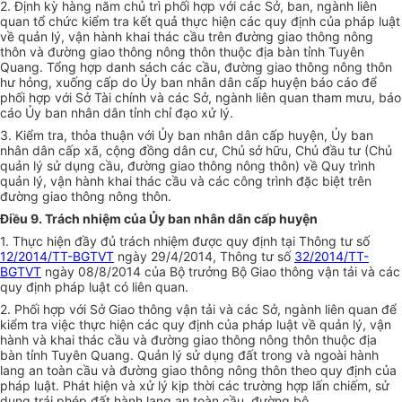
2. Định kỳ hàng năm chủ trì phối hợp với các Sở, ban, ngành liên
quan tổ chức kiểm tra kết quả thực hiện các quy định của pháp luật
về quản lý, vận hành khai thác cầu trên đường giao thông nông
thôn và đường giao thông nông thôn thuộc địa bàn tỉnh Tuyên
Quang. Tổng hợp danh sách các cầu, đường giao thông nông thôn
hư hỏng, xuống cấp do Ủy ban nhân dân cấp huyện báo cáo để
phối hợp với Sở Tài chính và các Sở, ngành liên quan tham mưu, báo
cáo Ủy ban nhân dân tỉnh chỉ đạo xử lý.
3. Kiểm tra, thỏa thuận với Ủy ban nhân dân cấp huyện, Ủy ban
nhân dân cấp xã, cộng đồng dân cư, Chủ sở hữu, Chủ đầu tư (Chủ
quản lý sử dụng cầu, đường giao thông nông thôn) về Quy trình
quản lý, vận hành khai thác cầu và các công trình đặc biệt trên
đường giao thông nông thôn.
Điều 9. Trách nhiệm của Ủy ban nhân dân cấp huyện
1. Thực hiện đầy đủ trách nhiệm được quy định tại Thông tư số
12/2014/TT-BGTVT
ngày 29/4/2014, Thông tư số
32/2014/TT-
BGTVT
ngày 08/8/2014 của Bộ trưởng Bộ Giao thông vận tải và các
quy định pháp luật có liên quan.
2. Phối hợp với
Sở
Giao thông vận tải và các Sở, ngành liên quan để
kiểm tra việc thực hiện các quy định của pháp luật về quản lý, vận
hành và khai thác cầu và đường giao thông nông thôn thuộc địa
bàn tỉnh Tuyên Quang. Quản lý sử dụng đất trong và ngoài hành
lang an toàn cầu và đường giao thông nông thôn theo quy định của
pháp luật. Phát hiện và xử lý kịp thời các trường hợp lấn chiếm, sử
dụng trái phép đất hành lang an toàn cầu, đường bộ.