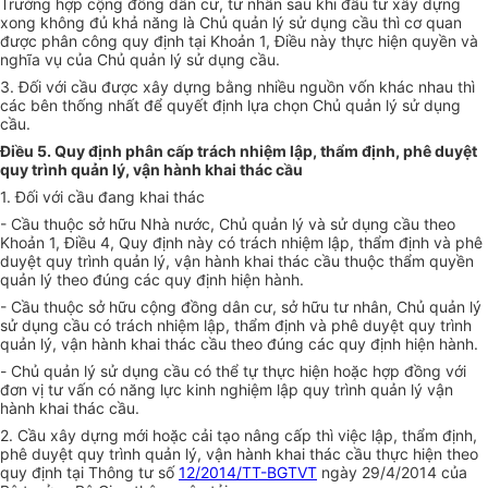
Trường hợp
cộng đồng dân cư, tư nhân sau khi đầu tư xây dựng
xong không đủ khả năng là
Chủ quản lý sử dụng cầu thì cơ quan
được phân công quy định tại
Khoản 1, Điều này thực hiện quyền và
nghĩa vụ của
Chủ quản lý sử dụng cầu.
3. Đối với cầu được xây dựng bằng nhiều nguồn vốn khác nhau thì
các bên thống nhất để quyết định lựa chọn Chủ quản lý sử dụng
cầu.
Điều 5. Quy định phân cấp trách nhiệm lập, thẩm định, phê duyệt
quy trình quản lý, vận hành khai thác cầu
1. Đối với cầu đang khai thác
- Cầu thuộc sở hữu Nhà nước,
Chủ quản lý và sử dụng cầu theo
Khoản 1, Điều 4, Quy định này có trách nhiệm lập, thẩm định và phê
duyệt quy trình
quản lý,
vận hành khai thác cầu thuộc thẩm quyền
quản lý theo đúng các quy định hiện hành.
- Cầu thuộc sở hữu cộng đồng dân cư, sở hữu tư nhân,
Chủ quản lý
sử dụng cầu
có trách nhiệm lập, thẩm định và phê duyệt quy trình
quản lý,
vận hành khai thác cầu theo đúng các quy định hiện hành.
-
Chủ quản lý sử dụng cầu có thể tự thực hiện hoặc hợp đồng với
đơn vị tư vấn có năng lực kinh nghiệm lập
quy trình
quản lý
vận
hành khai thác cầu.
2. Cầu xây dựng mới hoặc cải tạo nâng cấp thì việc
lập, thẩm định,
phê duyệt quy trình
quản lý,
vận hành khai thác cầu thực hiện theo
quy định tại Thông tư số
12/2014/TT-BGTVT
ngày 29/4/2014 của