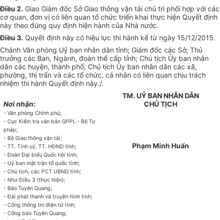
Điều 2.
Giao Giám đốc Sở Giao thông vận tải chủ trì phối hợp với các
cơ quan, đơn vị có liên quan tổ chức triển khai thực hiện Quyết định
này theo đúng quy định hiện hành của Nhà nước.
Điều 3.
Quyết định này có hiệu lực thi hành kể từ ngày 15/12/2015.
Chánh Văn phòng Uỷ ban nhân dân tỉnh; Giám đốc các Sở; Thủ
trưởng các Ban, Ngành, đoàn thể cấp tỉnh; Chủ tịch Ủy ban nhân
dân các huyện, thành phố; Chủ tịch Ủy ban nhân dân các xã,
phường, thị trấn và các tổ chức, cá nhân có liên quan chịu trách
nhiệm thi hành Quyết định này./.
TM. UỶ BAN NHÂN DÂN
Nơi nhận:
CHỦ TỊCH
- Văn phòng Chính phủ;
- Cục Kiểm tra văn bản QPPL - Bộ Tư
pháp;
- Bộ Giao thông vận tải;
Phạm Minh Huấn
- TT. Tỉnh uỷ, TT. HĐND tỉnh;
- Đoàn Đại biểu Quốc hội tỉnh;
- Uỷ ban mặt trận tổ quốc tỉnh;
- Chủ tịch, các PCT UBND tỉnh;
- Như Điều 3 (thực hiện);
- Báo Tuyên Quang;
- Đài phát thanh và truyền hình tỉnh;
- Cổng thông tin điện tử tỉnh;
- Công báo Tuyên Quang;