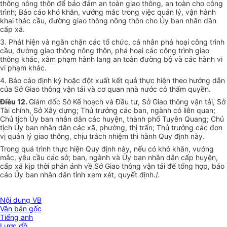
thông nông thôn để bảo đảm an toàn giao thông, an toàn cho công
trình; Báo cáo khó khăn, vướng mắc trong việc quản lý, vận hành
khai thác cầu, đường giao thông nông thôn cho Ủy ban nhân dân
cấp xã.
3. Phát hiện và ngăn chặn các tổ chức, cá nhân phá hoại công trình
cầu, đường giao thông nông thôn, phá hoại các công trình giao
thông khác, xâm phạm hành lang an toàn đường bộ và các hành vi
vi phạm khác.
4. Báo cáo định kỳ hoặc đột xuất kết quả thực hiện theo hướng dẫn
của Sở Giao thông vận tải và cơ quan nhà nước có thẩm quyền.
Điều 12.
Giám đốc Sở Kế hoạch và Đầu tư, Sở Giao thông vận tải, Sở
Tài chính, Sở Xây dựng; Thủ trưởng các ban, ngành có liên quan;
Chủ tịch Ủy ban nhân dân các huyện, thành phố Tuyên Quang; Chủ
tịch Ủy ban nhân dân các xã, phường, thị trấn; Thủ trưởng các đơn
vị quản lý giao thông, chịu trách nhiệm thi hành Quy định này.
Trong quá trình thực hiện Quy định này, nếu có khó khăn, vướng
mắc, yêu cầu các sở; ban, ngành và Ủy ban nhân dân cấp huyện,
cấp xã kịp thời phản ánh về Sở Giao thông vận tải để tổng hợp, báo
cáo Ủy ban nhân dân tỉnh xem xét, quyết định./.
Nội dung VB
Văn bản gốc
Tiếng anh
Lược đồ