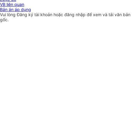
VB liên quan
Bản án áp dụng
Vui lòng
Đăng ký
tài khoản hoặc
đăng nhập
để xem và tải văn bản
gốc.