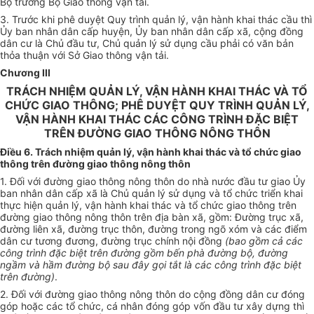
Bộ trưởng Bộ Giao thông vận tải.
3. Trước khi phê duyệt
Quy trình
quản lý,
vận hành khai thác cầu thì
Ủy ban nhân dân cấp huyện, Ủy ban nhân dân cấp xã, cộng đồng
dân cư là Chủ đầu tư, Chủ quản lý sử dụng cầu phải có văn bản
thỏa thuận với Sở Giao thông vận tải.
Chương III
TRÁCH NHIỆM QUẢN LÝ, VẬN HÀNH KHAI THÁC VÀ TỔ
CHỨC GIAO THÔNG; PHÊ DUYỆT QUY TRÌNH QUẢN LÝ,
VẬN HÀNH KHAI THÁC CÁC CÔNG TRÌNH ĐẶC BIỆT
TRÊN ĐƯỜNG GIAO THÔNG NÔNG THÔN
Điều 6. Trách nhiệm quản lý, vận hành khai thác và tổ chức giao
thông trên đường giao thông nông thôn
1. Đối với đường giao thông nông thôn do nhà nước đầu tư giao Ủy
ban nhân dân cấp xã là
Chủ quản lý sử dụng và tổ chức triển khai
thực hiện quản lý,
vận hành khai thác và tổ chức giao thông trên
đường giao thông nông thôn trên địa bàn xã, gồm: Đường trục xã,
đường liên xã, đường trục thôn, đường trong ngõ xóm và các điểm
dân cư tương đương, đường trục chính nội đồng
(bao gồm cả các
công trình đặc biệt trên đường gồm bến phà đường bộ, đường
ngầm và hầm đường bộ sau đây gọi tắt là các công trình đặc biệt
trên đường)
.
2. Đối với đường giao thông nông thôn do cộng đồng dân cư đóng
góp hoặc các tổ chức, cá nhân đóng góp vốn đầu tư xây dựng thì