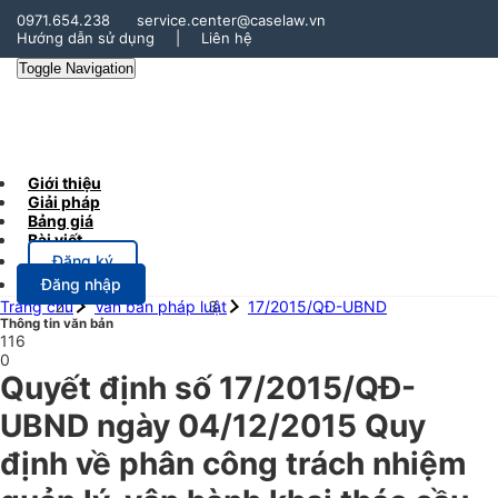
0971.654.238
service.center@caselaw.vn
Hướng dẫn sử dụng
|
Liên hệ
Toggle Navigation
Giới thiệu
Giải pháp
Bảng giá
Bài viết
Đăng ký
Đăng nhập
Trang chủ
Văn bản pháp luật
17/2015/QĐ-UBND
Thông tin văn bản
116
0
Quyết định số 17/2015/QĐ-
UBND ngày 04/12/2015 Quy
định về phân công trách nhiệm