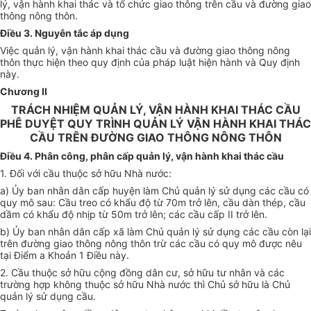
lý, vận hành khai thác và tổ chức giao thông trên cầu và đường giao
thông nông thôn.
Điều 3. Nguyên tắc áp dụng
Việc quản
lý, vận hành khai thác cầu và đường giao thông nông
thôn thực hiện theo quy định của pháp luật hiện hành và Quy định
này.
Chương II
TRÁCH NHIỆM QUẢN LÝ, VẬN HÀNH KHAI THÁC CẦU
PHÊ DUYỆT QUY TRÌNH QUẢN LÝ VẬN HÀNH KHAI THÁC
CẦU TRÊN ĐƯỜNG GIAO THÔNG NÔNG THÔN
Điều 4. Phân công, phân cấp quản lý, vận hành khai thác cầu
1. Đối với cầu thuộc sở hữu Nhà nước:
a)
Ủy ban nhân dân cấp huyện làm Chủ quản lý sử dụng các cầu có
quy mô sau: Cầu treo có khẩu độ từ 70m trở lên, cầu dàn thép, cầu
dầm có khẩu độ nhịp từ 50m trở lên; các cầu cấp II trở lên.
b) Ủy ban nhân dân cấp xã làm Chủ quản lý sử dụng các cầu còn lại
trên
đường giao thông nông thôn trừ các cầu có quy mô được nêu
tại Điểm a Khoản 1 Điều này.
2. Cầu
thuộc sở hữu cộng đồng dân cư, sở hữu tư nhân và các
trường hợp không thuộc sở hữu Nhà nước thì Chủ sở hữu là
Chủ
quản lý sử dụng cầu.