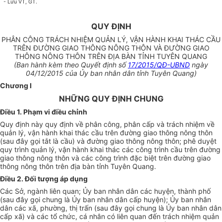
- Lưu VT, GT.
QUY ĐỊNH
PHÂN CÔNG TRÁCH NHIỆM QUẢN LÝ, VẬN HÀNH KHAI THÁC CẦU
TRÊN ĐƯỜNG GIAO THÔNG NÔNG THÔN VÀ ĐƯỜNG GIAO
THÔNG NÔNG THÔN TRÊN ĐỊA BÀN TỈNH TUYÊN QUANG
(Ban hành kèm theo Quyết định số
17/2015/QĐ-UBND
ngày
04/12/2015 của Ủy ban nhân dân tỉnh Tuyên Quang)
Chương I
NHỮNG QUY ĐỊNH CHUNG
Điều 1. Phạm vi điều chỉnh
Quy định này quy định về phân công, phân cấp và trách nhiệm về
quản lý, vận hành khai thác cầu trên đường giao thông nông thôn
(sau đây gọi tắt là cầu) và đường giao thông nông thôn; phê duyệt
quy trình quản lý, vận hành khai thác các công trình cầu trên đường
giao thông nông thôn và các công trình đặc biệt trên đường giao
thông nông thôn trên
địa bàn tỉnh Tuyên Quang.
Điều 2. Đối tượng áp dụng
Các Sở, ngành liên quan; Ủy ban nhân dân các huyện, thành phố
(sau đây gọi chung là
Ủy ban nhân dân cấp huyện); Ủy ban nhân
dân các xã, phường, thị trấn (
sau đây gọi chung là
Ủy ban nhân dân
cấp xã) và các tổ chức, cá nhân có liên quan đến trách nhiệm
quản