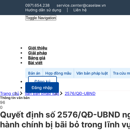
0971.654.238
service.center@caselaw.vn
Hướng dẫn sử dụng
|
Liên hệ
Toggle Navigation
Giới thiệu
Giải pháp
Bảng giá
Bài viết
Bản án
Hợp đồng mẫu
Văn bản pháp luật
Tra cứu 
Đăng ký
Đăng nhập
Trang chủ
Văn bản pháp luật
2576/QĐ-UBND
Thông tin văn bản
96
0
Quyết định số 2576/QĐ-UBND ngà
hành chính bị bãi bỏ trong lĩnh 