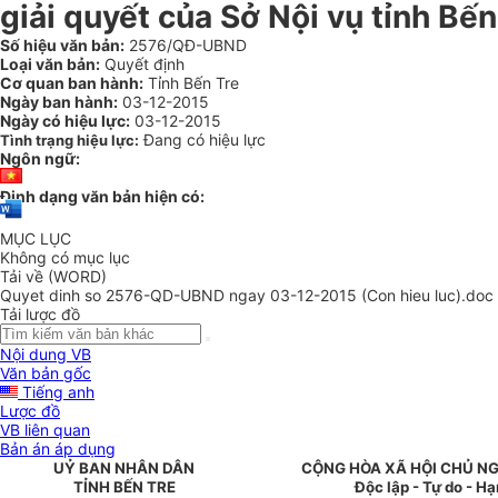
giải quyết của Sở Nội vụ tỉnh Bến
Số hiệu văn bản:
2576/QĐ-UBND
Loại văn bản:
Quyết định
Cơ quan ban hành:
Tỉnh Bến Tre
Ngày ban hành:
03-12-2015
Ngày có hiệu lực:
03-12-2015
Đang có hiệu lực
Tình trạng hiệu lực:
Ngôn ngữ:
Định dạng văn bản hiện có:
MỤC LỤC
Không có mục lục
Tải về (WORD)
Quyet dinh so 2576-QD-UBND ngay 03-12-2015 (Con hieu luc).doc
Tải lược đồ
Nội dung VB
Văn bản gốc
Tiếng anh
Lược đồ
VB liên quan
Bản án áp dụng
UỶ BAN NHÂN DÂN
CỘNG HÒA XÃ HỘI CHỦ NG
TỈNH BẾN TRE
Độc lập - Tự do - H