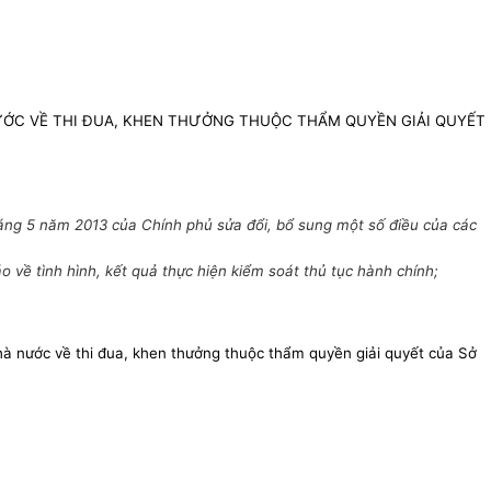
NƯỚC VỀ THI ĐUA, KHEN THƯỞNG THUỘC THẨM QUYỀN GIẢI QUYẾT
ng 5 năm 2013 của Chính phủ sửa đổi, bổ sung một số điều của các
ề tình hình, kết quả thực hiện kiểm soát thủ tục hành chính;
nhà nước về thi đua, khen thưởng thuộc thẩm quyền giải quyết của Sở