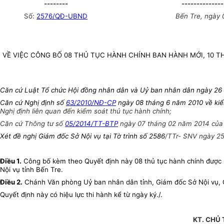
--------
--------------
Số:
2576/QĐ-UBND
Bến Tre, ngày 
VỀ VIỆC CÔNG BỐ 08 THỦ TỤC HÀNH CHÍNH BAN HÀNH MỚI, 10 
Căn cứ Luật Tổ chức Hội đồng nhân dân và Uỷ ban nhân dân ngày 26
Căn cứ Nghị định số
63/2010/NĐ-CP
ngày 08 tháng 6 năm 2010 về kiể
Nghị định liên quan đến kiểm soát thủ tục hành chính;
Căn cứ Thông tư số
05/2014/TT-BTP
ngày 07 tháng 02 năm 2014 của B
Xét đề nghị Giám đốc Sở Nội vụ tại Tờ trình số 2586
/TTr-
SNV ngày 25
Điều 1.
Công bố kèm theo Quyết định này 08 thủ tục hành chính được b
Nội vụ tỉnh Bến Tre.
Điều 2.
Chánh Văn phòng Uỷ ban nhân dân tỉnh, Giám đốc Sở Nội vụ, G
Quyết định này có hiệu lực
thi hành kể từ ngày ký./.
KT. CHỦ 