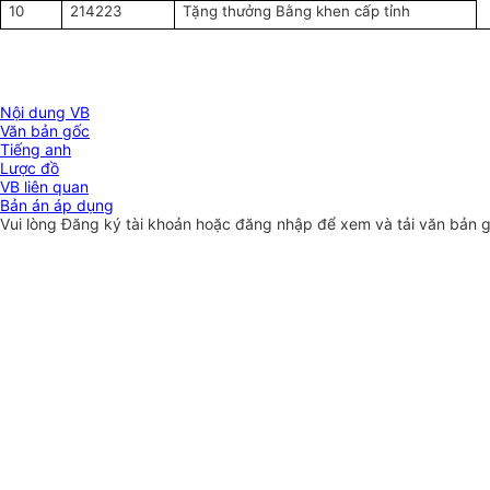
10
214223
Tặng thưởng Bằng khen cấp tỉnh
Nội dung VB
Văn bản gốc
Tiếng anh
Lược đồ
VB liên quan
Bản án áp dụng
Vui lòng
Đăng ký
tài khoản hoặc
đăng nhập
để xem và tải văn bản 