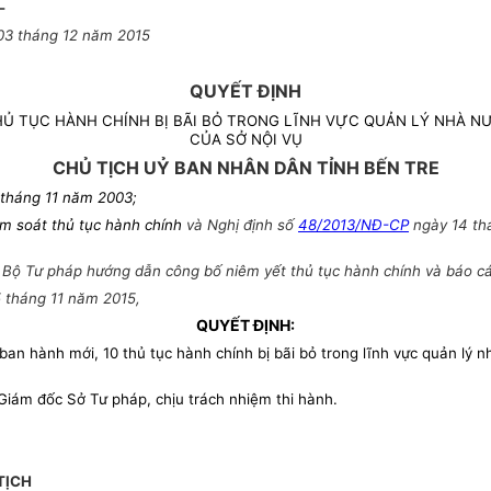
-
03 tháng 12 năm 2015
QUYẾT ĐỊNH
THỦ TỤC HÀNH CHÍNH BỊ BÃI BỎ TRONG LĨNH VỰC QUẢN LÝ NHÀ 
CỦA SỞ NỘI VỤ
CHỦ TỊCH UỶ BAN NHÂN DÂN TỈNH BẾN TRE
 tháng 11 năm 2003;
m soát thủ tục hành chính
và Nghị định số
48/2013/NĐ-CP
ngày 14 thá
ộ Tư pháp hướng dẫn công bố niêm yết thủ tục hành chính và báo cáo v
 tháng 11 năm 2015,
QUYẾT ĐỊNH:
an hành mới, 10 thủ tục hành chính bị bãi bỏ trong lĩnh vực quản lý 
iám đốc Sở Tư pháp, chịu trách nhiệm thi hành.
TỊCH