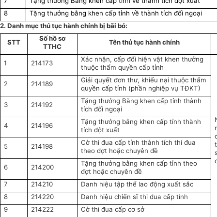
7
Tặng thưởng Bằng khen cấp tỉnh về thành tích đột xuất
8
Tặng thưởng bằng khen cấp tỉnh về thành tích đối ngoại
2. Danh mục thủ tục hành chính bị bãi bỏ:
Số hồ sơ
STT
Tên thủ tục hành chính
TTHC
Xác nhận, cấp đổi hiện vật khen thưởng
1
214173
thuộc thẩm quyền cấp tỉnh
Giải quyết đơn thư, khiếu nại thuộc thẩm
2
214189
quyền cấp tỉnh (phần nghiệp vụ TĐKT)
Tặng thưởng Bằng khen cấp tỉnh thành
3
214192
tích đối ngoại
Tặng thưởng bằng khen cấp tỉnh thành
4
214196
tích đột xuất
Cờ thi đua cấp tỉnh thành tích thi đua
5
214198
theo đợt hoặc chuyên đề
Tặng thưởng bằng khen cấp tỉnh theo
6
214200
đợt hoặc chuyên đề
7
214210
Danh hiệu tập thể lao động xuất sắc
8
214220
Danh hiệu chiến sĩ thi đua cấp tỉnh
9
214222
Cờ thi đua cấp cơ sở