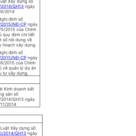
Luật Xây dựng s
ố
/2014/QH13
ngày
/6/2014
Nghị định s
ố
/2015/NĐ-CP
ng
ày
/5/2015 của Ch
ính
 quy định chi tiết
t số nội dung về
y hoạch xây dựng.
Nghị định số
/2015/NĐ-CP
ngày
/6/2015 của Ch
ính
ủ về quản lý dự án
u tư xây dựng.
ật Kinh doanh b
ất
ng sản số
/20
14
/QH13 ngày
/11/2014
 Luật Xây dựng s
ố
0/2014/QH13
ngày