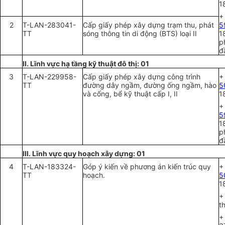
1
+
2
T-LAN-283041-
C
ấ
p gi
ấ
y phép xây dựng trạm thu, phát
5
TT
sóng thông tin di động (BTS) loại II
1
p
đ
II. Lĩnh vực hạ tầng kỹ thuật đô thị: 01
3
T-LAN-229958-
C
ấ
p gi
ấ
y phép xây d
ựng
công trình
+
TT
đường dây ngầm, đường ống ngầm, hào
5
và cống, bể kỹ thuật cấp I, II
1
+
5
1
p
đ
III. Lĩnh vực quy hoạch xây dựng: 01
4
T-LAN-183324-
Góp ý ki
ế
n v
ề
phương án ki
ến
trúc quy
+
TT
hoạch.
5
1
+
t
+