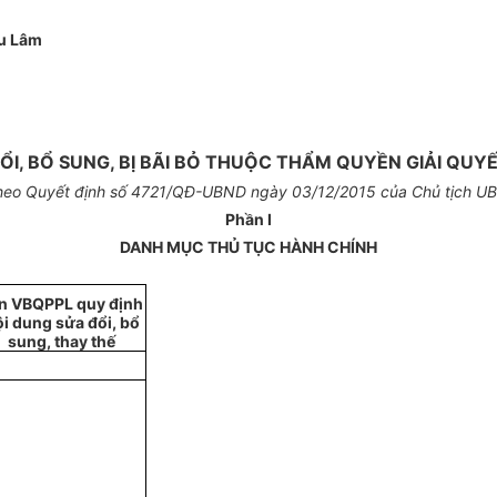
u Lâm
I, BỔ SUNG, BỊ BÃI BỎ THUỘC THẨM QUYỀN GIẢI QUY
heo Quyết định số
4721
/QĐ-
U
BND ngày
03
/12/2015 c
ủa
Ch
ủ
tịch U
Phần I
DANH MỤC TH
Ủ
TỤC HÀNH CHÍNH
n VBQPPL quy định
i dung sửa đổi, bổ
sung, thay thế