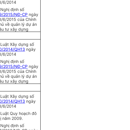
8/6/2014
 Nghị định số
9/2015/NĐ-CP
ngày
8/6/2015 của Chính
hủ về quản lý dự án
ầu tư xây dựng
 Luật Xây d
ựng
s
ố
0/2014/QH13
ngày
8/6/2014
 Nghị định s
ố
9/2015/NĐ-CP
ngày
8/6/2015 của Ch
ính
hủ về qu
ản
lý dự án
ầu tư xây dựng
 Luật Xây d
ựng
s
ố
0/2014/QH13
ngày
8/6/2014
 Luật Quy hoạch đô
hị năm 2009.
 Nghị định số