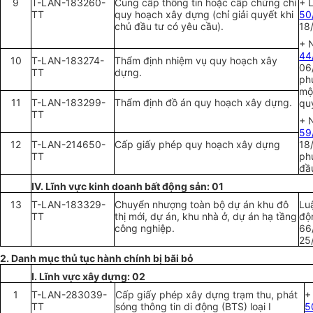
9
T-LAN-183260-
Cung c
ấp
thông tin hoặc c
ấ
p chứng chỉ
+ 
TT
quy hoạch xây dựng (chỉ giải quyết khi
50
chủ đầu tư có yêu cầu).
18
+ 
44
10
T-LAN-183274-
Th
ẩm
định nhiệm vụ quy hoạch xây
06
TT
dựng.
phủ
mộ
11
T-LAN-183299-
Th
ẩ
m định đ
ồ
án quy hoạch xây dựng.
qu
TT
+ 
59
12
T-LAN-214650-
C
ấ
p gi
ấ
y phép quy hoạch xây dựng
18
TT
ph
đầ
IV. Lĩnh vực kin
h
doanh bất động sản: 01
13
T-LAN-183329-
Chuyển nhượng toàn bộ dự án khu đô
Lu
TT
thị mới, dự án, khu nhà
ở
, dự án hạ tầng
độ
công nghiệp.
66
25
2. Danh m
ục
thủ t
ục
hành chính bị bãi bỏ
I. Lĩnh vực xây dựng: 02
1
T-LAN-283039-
C
ấp
gi
ấ
y phép xây dựng trạm thu, phát
+
TT
sóng thông tin di động (BTS) loại I
5