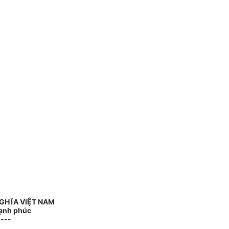
GHĨA VIỆT NAM
Hạnh phúc
----