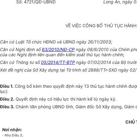
Số:
4721
/QĐ-UBND
L
ong An
, ngày
0
VỀ VIỆC CÔNG BỐ THỦ TỤC HÀNH
Căn cứ Luật Tổ chức HĐND và UBND ngày 26/11/2003;
Căn cứ Nghị định số
63/2010/NĐ-CP
ngày 08/6/2010 của Chính phủ 
của các Nghị định liên quan đến kiểm soát thủ tục hành chính;
Căn cứ Thông tư số
05/2014/TT-BTP
ngày 07/02/2014 của Bộ trưởng
Xét đề nghị của Sở Xây dựng tại Tờ trình số 2888/TTr-SXD ngày 0
Điều 1.
Công bố kèm theo quyết định này 13 thủ tục hành chính được
lục).
Điều 2.
Quyết định này có hiệu lực thi hành kể từ ngày ký.
Điều 3.
Chánh Văn phòng UBND tỉnh, Giám đốc Sở Xây dựng, Giám đốc 
CHỦ 
Nơi nhận:
- Như Điều 3;