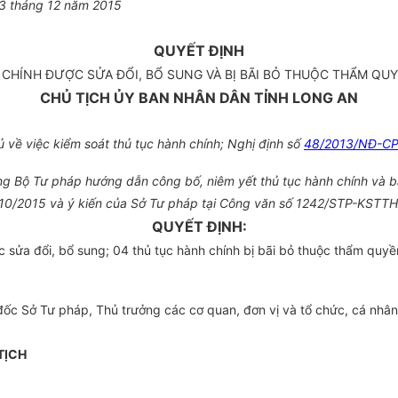
3
tháng 12 năm 201
5
QUYẾT ĐỊNH
 CHÍNH ĐƯỢC SỬA ĐỔI, BỔ SUNG VÀ BỊ BÃI BỎ THUỘC THẨM QUY
CHỦ TỊCH ỦY BAN NHÂN DÂN TỈNH LONG AN
về việc kiểm soát thủ tục hành chính; Nghị định số
48/2013/NĐ-C
 Bộ Tư pháp hướng dẫn công bố, niêm yết thủ tục hành chính và báo 
2/10/2015 và ý kiến của Sở Tư pháp tại Công văn số 1242/STP-KSTT
QUYẾT ĐỊNH:
 sửa đổi, bổ sung; 04 thủ tục hành chính bị bãi bỏ thuộc thẩm quy
Sở Tư pháp, Thủ trưởng các cơ quan, đơn vị và tổ chức, cá nhân có
TỊCH