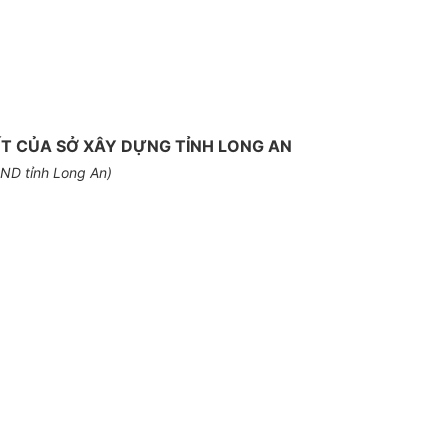
ẾT CỦA SỞ XÂY DỰNG TỈNH LONG AN
BND t
ỉnh
Long An)