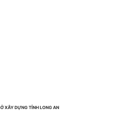
SỞ X
ÂY DỰNG
TỈNH LONG AN