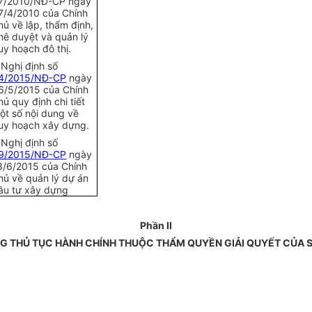
7/20
10
/NĐ-CP ngày
7/4/2010 của Chính
hủ về lập, th
ẩ
m định,
hê duyệt và quản lý
uy hoạch đô thị.
 Nghị định số
4/2015/NĐ-CP
ngày
6/5/2015 của Chính
hủ quy định chi tiết
ột số nội dung về
uy hoạch xây dựng.
 Nghị định số
9/2015/NĐ-CP
ngày
8/6/2015 của Chính
hủ về quản lý dự án
ầu tư xây dựng
Phần II
G THỦ TỤC HÀNH CHÍNH THUỘC THẨM QUY
Ề
N GIẢI QUYẾT CỦA 