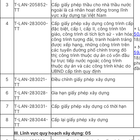
3
T-LAN-205852-
C
ấ
p gi
ấ
y phép th
ầ
u cho nhà th
ầ
u nước
TT
ngoài là cá nhân hoạt động trong lĩnh
vực xây dựng tại Việt Nam
4
T-LAN-283000-
Cấp giấy phép xây dựng công trình cấp
TT
đặc biệt, cấp I, cấp II, công trình tôn
+ 
giáo, công trình di tích lịch sử - văn hóa;
50
công trình tượng đài, tranh hoành tráng
18
được xếp hạng, những công trình trên
+ 
các tuyến đường phố chính trong đô
59
thị; công trình thuộc dự án có vốn đầu
18
tư trực tiếp nước ngoài; công trình
ph
thuộc dự án và các công trình khác do
đầ
UBND cấp t
ỉnh
quy định
5
T-LAN-283021-
Đi
ề
u chỉnh gi
ấ
y phép xây dựng
TT
6
T-LAN-283028-
Gia hạn gi
ấ
y phép xây dựng
TT
7
T-LAN-283031-
C
ấ
p gi
ấ
y phép xây dựng có thời hạn
TT
8
T-LAN-283044-
C
ấ
p lại gi
ấ
y phép xây dựng
TT
III. Lĩnh vực quy hoạch xây dựng: 05