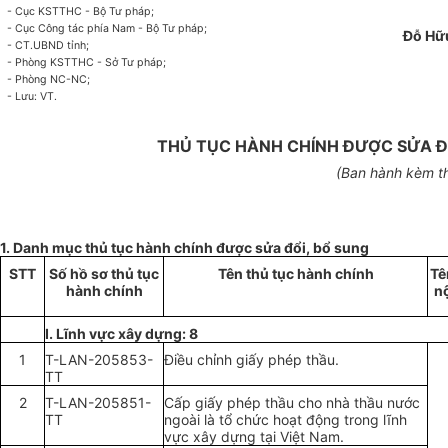
- Cục KSTTHC - Bộ Tư pháp;
- Cục Công tác phía Nam - Bộ Tư pháp;
Đỗ Hữ
- CT.UBND t
ỉnh
;
- Phòng KSTTHC - S
ở
Tư pháp;
- Phòng NC-NC;
- Lưu: VT.
THỦ TỤC HÀNH CHÍNH ĐƯỢC SỬA ĐỔ
(Ban hành
kèm t
1. Danh mục thủ tục hành chính được sửa đổi, bổ sung
STT
S
ố
h
ồ
sơ thủ tục
Tên thủ tục hành chính
Tê
hành ch
ính
nộ
I.
Lĩnh vực xây dựng: 8
1
T-LAN-205853-
Đi
ề
u chỉnh gi
ấ
y phép th
ầ
u.
TT
2
T-LAN-205851-
C
ấp
gi
ấ
y phép th
ầ
u cho nhà th
ầ
u nước
TT
ngoài là tổ chức hoạt động trong lĩnh
vực xây d
ựng
tại Việt Nam.