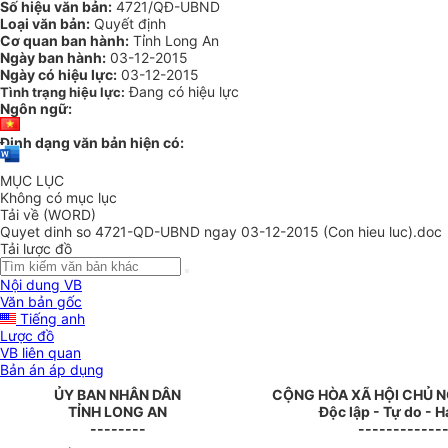
Số hiệu văn bản:
4721/QĐ-UBND
Loại văn bản:
Quyết định
Cơ quan ban hành:
Tỉnh Long An
Ngày ban hành:
03-12-2015
Ngày có hiệu lực:
03-12-2015
Đang có hiệu lực
Tình trạng hiệu lực:
Ngôn ngữ:
Định dạng văn bản hiện có:
MỤC LỤC
Không có mục lục
Tải về (WORD)
Quyet dinh so 4721-QD-UBND ngay 03-12-2015 (Con hieu luc).doc
Tải lược đồ
Nội dung VB
Văn bản gốc
Tiếng anh
Lược đồ
VB liên quan
Bản án áp dụng
Ủ
Y
BAN NHÂN DÂN
CỘNG HÒA XÃ HỘI CHỦ N
TỈNH L
ONG AN
Độc lập - Tự do - 
--------
------------