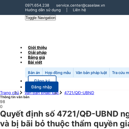
0971.654.238
service.center@caselaw.vn
Hướng dẫn sử dụng
|
Liên hệ
Toggle Navigation
Giới thiệu
Giải pháp
Bảng giá
Bài viết
Bản án
Hợp đồng mẫu
Văn bản pháp luật
Tra cứu 
Đăng ký
Đăng nhập
Trang chủ
Văn bản pháp luật
4721/QĐ-UBND
Thông tin văn bản
98
0
Quyết định số 4721/QĐ-UBND ngà
và bị bãi bỏ thuộc thẩm quyền g