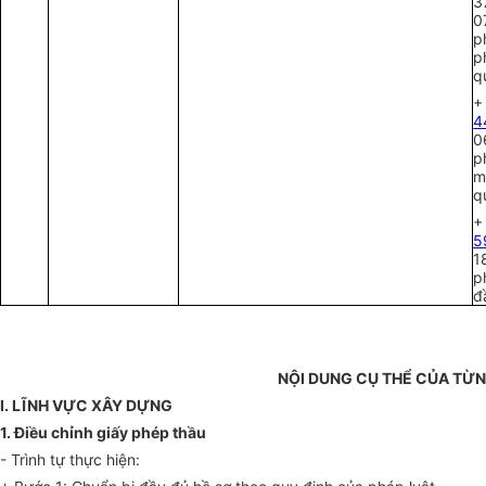
3
0
p
p
q
+
4
0
p
m
q
+
5
1
p
đ
N
ỘI
DUNG CỤ TH
Ể
CỦA TỪN
I. LĨNH V
ỰC
XÂY D
ỰNG
1.
Điều chỉnh giấy phép thầu
- Trình tự thực hiện: