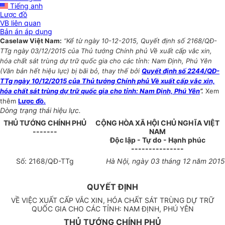
Tiếng anh
Lược đồ
VB liên quan
Bản án áp dụng
Caselaw Việt Nam:
“Kể từ ngày 10-12-2015, Quyết định số 2168/QĐ-
TTg ngày 03/12/2015 của Thủ tướng Chính phủ Về xuất cấp vắc xin,
hóa chất sát trùng dự trữ quốc gia cho các tỉnh: Nam Định, Phú Yên
(Văn bản hết hiệu lực) bị bãi bỏ, thay thế bởi
Quyết định số 2244/QĐ-
TTg ngày 10/12/2015 của Thủ tướng Chính phủ Về xuất cấp vắc xin,
hóa chất sát trùng dự trữ quốc gia cho tỉnh: Nam Định, Phú Yên
”.
Xem
thêm
Lược đồ.
Dòng trạng thái hiệu lực.
THỦ TƯỚNG CHÍNH PHỦ
CỘNG HÒA XÃ HỘI CHỦ NGHĨA VIỆT
-------
NAM
Độc lập - Tự do - Hạnh phúc
---------------
Số: 216
8
/QĐ-TTg
Hà Nội
, ngày
03
tháng
12
năm
2015
QUYẾT ĐỊNH
VỀ VIỆC XUẤT CẤP VẮC XIN, HÓA CHẤT SÁT TRÙNG DỰ TRỮ
QUỐC GIA CHO CÁC TỈNH: NAM ĐỊNH, PHÚ YÊN
THỦ TƯỚNG CHÍNH PHỦ