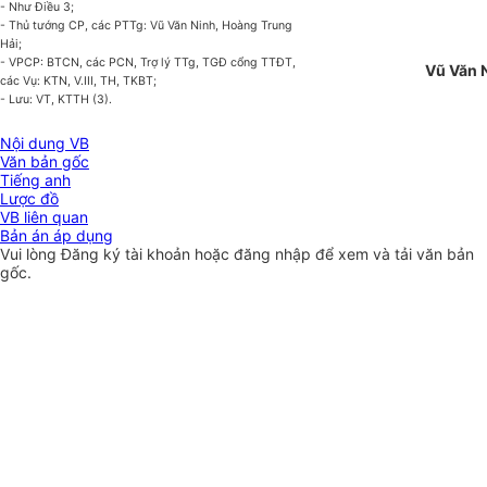
- Như Điều 3;
- Thủ tướng CP, các PTTg: Vũ Văn Ninh, Hoàng Trung
Hải;
- VPCP: BTCN, các PCN, Trợ lý TTg, TGĐ cổng TTĐT
,
Vũ Văn 
các Vụ: KTN, V.
III
, TH, TKBT;
- Lưu: VT, KTTH (3)
.
Nội dung VB
Văn bản gốc
Tiếng anh
Lược đồ
VB liên quan
Bản án áp dụng
Vui lòng
Đăng ký
tài khoản hoặc
đăng nhập
để xem và tải văn bản
gốc.