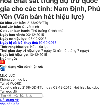
hóa chất sát trùng dự trữ quốc
gia cho các tỉnh: Nam Định, Phú
Yên (Văn bản hết hiệu lực)
Số hiệu văn bản:
2168/QĐ-TTg
Loại văn bản:
Quyết định
Cơ quan ban hành:
Thủ tướng Chính phủ
Ngày ban hành:
03-12-2015
Ngày có hiệu lực:
03-12-2015
Ngày bị bãi bỏ, thay thế:
10-12-2015
Hết hiệu lực
Tình trạng hiệu lực:
Thời gian duy trì hiệu lực:
7 ngày
(
0 năm
0 tháng
7 ngày
)
Ngày hết hiệu lực:
10-12-2015
Ngôn ngữ:
Định dạng văn bản hiện có:
MỤC LỤC
Không có mục lục
Tải về (WORD)
Quyet dinh so 2168-QD-TTg ngay 03-12-2015 (Het hieu luc).doc
Tải lược đồ
Nội dung VB
Văn bản gốc