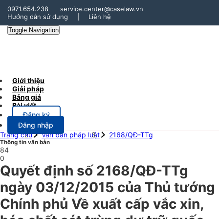
0971.654.238
service.center@caselaw.vn
Hướng dẫn sử dụng
|
Liên hệ
Toggle Navigation
Giới thiệu
Giải pháp
Bảng giá
Bài viết
Đăng ký
Đăng nhập
Trang chủ
Văn bản pháp luật
2168/QĐ-TTg
Thông tin văn bản
84
0
Quyết định số 2168/QĐ-TTg
ngày 03/12/2015 của Thủ tướng
Chính phủ Về xuất cấp vắc xin,