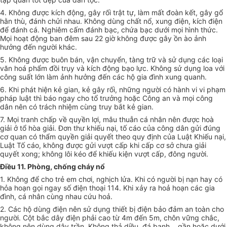
4. Không được kích động, gây rối trật tự, làm mất đoàn kết, gây gổ
hằn thù, đánh chửi nhau. Không dùng chất nổ, xung điện, kích điện
để đánh cá. Nghiêm cấm đánh bạc, chứa bạc dưới mọi hình thức.
Mọi hoạt động ban đêm sau 22 giờ không được gây ồn ào ảnh
hưởng đến người khác.
5. Không được buôn bán, vận chuyển, tàng trữ và sử dụng các loại
văn hoá phẩm đồi trụy và kích động bạo lực. Không sử dụng loa với
công suất lớn làm ảnh hưởng đến các hộ gia đình xung quanh.
6. Khi phát hiện kẻ gian, kẻ gây rối, những người có hành vi vi phạm
pháp luật thì báo ngay cho tổ trưởng hoặc Công an và mọi công
dân nên có trách nhiệm cùng truy bắt kẻ gian.
7. Mọi tranh chấp về quyền lợi, mâu thuẫn cá nhân nên được hoà
giải ở tổ hòa giải. Đơn thư khiếu nại, tố cáo của công dân gửi đúng
cơ quan có thẩm quyền giải quyết theo quy định của Luật Khiếu nại,
Luật Tố cáo, không được gửi vượt cấp khi cấp cơ sở chưa giải
quyết xong; không lôi kéo để khiếu kiện vượt cấp, đông người.
Điều 11. Phòng, chống cháy nổ
1. Không để cho trẻ em chơi, nghịch lửa. Khi có người bị nạn hay có
hỏa hoạn gọi ngay số điện thoại 114. Khi xảy ra hoả hoạn các gia
đình, cá nhân cùng nhau cứu hoả.
2. Các hộ dùng điện nên sử dụng thiết bị điện bảo đảm an toàn cho
người. Cột bắc dây điện phải cao từ 4m đến 5m, chôn vững chắc,
không nên dùng dây trần. Không thả diều, đá banh… gần hoặc dưới