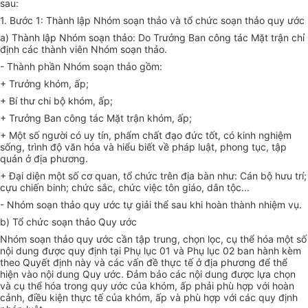
sau:
1. Bước 1: Thành lập Nhóm soạn thảo và tổ chức soạn thảo quy ước
a) Thành lập Nhóm soạn thảo: Do Trưởng Ban công tác Mặt trận chỉ
định các thành viên Nhóm soạn thảo.
- Thành phần Nhóm soạn thảo gồm:
+ Trưởng khóm, ấp;
+ Bí thư chi bộ khóm, ấp;
+ Trưởng Ban công tác Mặt trận khóm, ấp;
+ Một số người có uy tín, phẩm chất đạo đức tốt, có kinh nghiệm
sống, trình độ văn hóa và hiểu biết về pháp luật, phong tục, tập
quán ở địa phương.
+ Đại diện một số cơ quan, tổ chức trên địa bàn như: Cán bộ hưu trí;
cựu chiến binh; chức sắc, chức việc tôn giáo, dân tộc...
- Nhóm soạn thảo quy ước tự giải thể sau khi hoàn thành nhiệm vụ.
b) Tổ chức soạn thảo Quy ước
Nhóm soạn thảo quy ước cần tập trung, chọn lọc, cụ thể hóa một số
nội dung được quy định tại Phụ lục 01 và Phụ lục 02 ban hành kèm
theo Quyết định này và các vấn đề thực tế ở địa phương để thể
hiện vào nội dung Quy ước. Đảm bảo các nội dung được lựa chọn
và cụ thể hóa trong quy ước của khóm, ấp phải phù hợp với hoàn
cảnh, điều kiện thực tế của khóm, ấp và phù hợp với các quy định