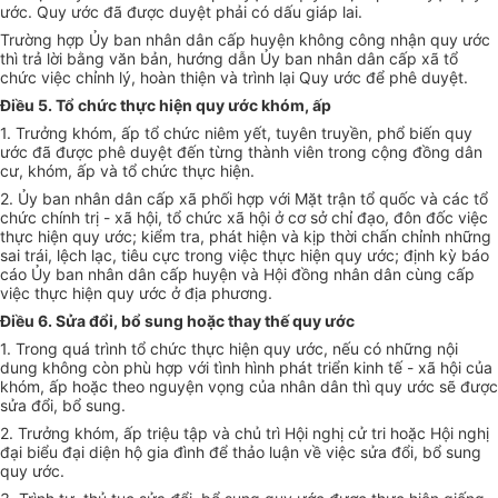
ước. Quy ước đã được duyệt phải có dấu giáp lai.
Trường hợp Ủy ban nhân dân cấp huyện không công nhận quy ước
thì trả lời bằng văn bản, hướng dẫn Ủy ban nhân dân cấp xã tổ
chức việc chỉnh lý, hoàn thiện và trình lại Quy ước để phê duyệt.
Điều 5. Tổ chức thực hiện quy ước khóm, ấp
1. Trưởng khóm, ấp tổ chức niêm yết, tuyên truyền, phổ biến quy
ước đã được phê duyệt đến từng thành viên trong cộng đồng dân
cư, khóm, ấp và tổ chức thực hiện.
2. Ủy ban nhân dân cấp xã phối hợp với Mặt trận tổ quốc và các tổ
chức chính trị - xã hội, tổ chức xã hội ở cơ sở chỉ đạo, đôn đốc việc
thực hiện quy ước; kiểm tra, phát hiện và kịp thời chấn chỉnh những
sai trái, lệch lạc, tiêu cực trong việc thực hiện quy ước; định kỳ báo
cáo Ủy ban nhân dân cấp huyện và Hội đồng nhân dân cùng cấp
việc thực hiện quy ước ở địa phương.
Điều 6. Sửa đổi, bổ sung hoặc thay thế quy ước
1. Trong quá trình tổ chức thực hiện quy ước, nếu có những nội
dung không còn phù hợp với tình hình phát triển kinh tế - xã hội của
khóm, ấp hoặc theo nguyện vọng của nhân dân thì quy ước sẽ được
sửa đổi, bổ sung.
2. Trưởng khóm, ấp triệu tập và chủ trì Hội nghị cử tri hoặc Hội nghị
đại biểu đại diện hộ gia đình để thảo luận về việc sửa đổi, bổ sung
quy ước.