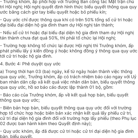
- Trưởng khóm, ấp phối hợp với Trưởng Ban công tác Mặt trận chủ
trì Hội nghị; Hội nghị quyết định hình thức biểu quyết thông qua quy
ước bằng cách giơ tay biểu quyết hoặc bỏ phiếu kín;
- Quy ước chỉ được thông qua khi có trên 50% tổng số cử tri hoặc
đại biểu đại diện hộ gia đình tham dự Hội nghị tán thành;
- Nếu số cử tri hoặc đại biểu đại diện hộ gia đình tham dự Hội nghị
tán thành chưa đạt quá 50%, thì phải tổ chức lại Hội nghị;
- Trường hợp không tổ chức lại được Hội nghị thì Trưởng khóm, ấp
phát phiếu lấy ý kiến đồng ý hoặc không đồng ý thông qua quy ước
tới cử tri hoặc hộ gia đình.
4. Bước 4: Phê duyệt quy ước
a) Trong thời hạn 03 (ba) ngày, kể từ ngày hoàn thành việc thông
qua quy ước, Trưởng khóm, ấp có trách nhiệm báo cáo ngay với Uỷ
ban nhân dân cấp xã kết quả việc nhân dân bàn, biểu quyết thông
qua quy ước, hồ sơ báo cáo được lập thành 01 bộ, gồm:
- Báo cáo của Trưởng khóm, ấp về kết quả họp bàn, biểu quyết
thông qua quy ước;
- Biên bản họp bàn, biểu quyết thông qua quy ước đối với trường
hợp tổ chức họp hoặc biên bản xác nhận kết quả lấy phiếu cử tri,
cử tri đại diện hộ gia đình đối với trường hợp lấy phiếu (theo Phụ lục
02 được ban hành kèm theo Quyết định này);
- Quy ước khóm, ấp đã được cử tri hoặc cử tri đại diện hộ gia đình
bàn, biểu quyết.