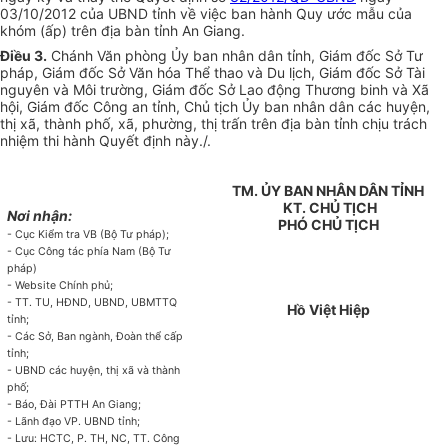
03/10/2012 của UBND tỉnh về việc ban hành Quy ước mẫu của
khóm (ấp) trên địa bàn tỉnh An Giang.
Điều 3.
Chánh Văn phòng Ủy ban nhân dân tỉnh, Giám đốc Sở Tư
pháp, Giám đốc Sở Văn hóa Thể thao và Du lịch, Giám đốc Sở Tài
nguyên và Môi trường, Giám đốc Sở Lao động Thương binh và Xã
hội, Giám đốc Công an tỉnh, Chủ tịch Ủy ban nhân dân các huyện,
thị xã, thành phố, xã, phường, thị trấn trên địa bàn tỉnh chịu trách
nhiệm thi hành Quyết định này./.
TM. ỦY BAN NHÂN DÂN TỈNH
KT. CHỦ TỊCH
Nơi nhận:
PHÓ CHỦ TỊCH
- Cục Kiểm tra VB (Bộ Tư pháp);
- Cục Công tác phía Nam (Bộ Tư
pháp)
- Website Chính phủ;
- TT. TU, HĐND, UBND, UBMTTQ
Hồ Việt Hiệp
tỉnh;
- Các Sở, Ban ngành, Đoàn thể cấp
tỉnh;
- UBND các huyện, thị xã và thành
phố;
- Báo, Đài PTTH An Giang;
- Lãnh đạo VP. UBND tỉnh;
- Lưu: HCTC, P. TH, NC, TT. Công