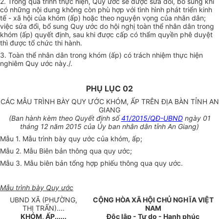
2. Trong quá trình thực hiện, Quy ước sẽ được sửa đổi, bổ sung khi
có những nội dung không còn phù hợp với tình hình phát triển kinh
tế - xã hội của khóm (ấp) hoặc theo nguyện vọng của nhân dân;
việc sửa đổi, bổ sung Quy ước do hội nghị toàn thể nhân dân trong
khóm (ấp) quyết định, sau khi được cấp có thẩm quyền phê duyệt
thì được tổ chức thi hành.
3. Toàn thể nhân dân trong khóm (ấp) có trách nhiệm thực hiện
nghiêm Quy ước này./.
PHỤ LỤC 02
CÁC MẪU TRÌNH BÀY QUY ƯỚC KHÓM, ẤP TRÊN ĐỊA BÀN TỈNH AN
GIANG
(Ban hành kèm theo Quyết định số
41/2015/QĐ-UBND
ngày 01
tháng 12 năm 2015 của Ủy ban nhân dân tỉnh An Giang)
Mẫu 1. Mẫu trình bày quy ước của khóm, ấp;
Mẫu 2. Mẫu Biên bản thông qua quy ước;
Mẫu 3. Mẫu biên bản tổng hợp phiếu thông qua quy ước.
Mẫu trình bày Quy ước
UBND XÃ (PHƯỜNG,
CỘNG HÒA XÃ HỘI CHỦ NGHĨA VIỆT
THỊ TRẤN)....
NAM
KHÓM, ẤP......
Độc lập - Tự do - Hạnh phúc