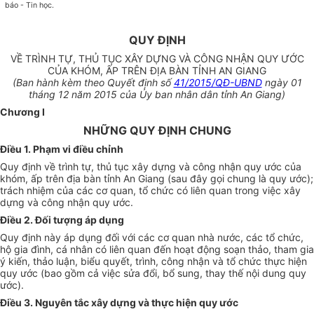
báo - Tin học.
QUY ĐỊNH
VỀ TRÌNH TỰ, THỦ TỤC XÂY DỰNG VÀ CÔNG NHẬN QUY ƯỚC
CỦA KHÓM, ẤP TRÊN ĐỊA BÀN TỈNH AN GIANG
(Ban hành kèm theo Quyết định số
41/2015/QĐ-UBND
ngày 01
tháng 12 năm 2015 của Ủy ban nhân dân tỉnh An Giang)
Chương I
NHỮNG QUY ĐỊNH CHUNG
Điều 1. Phạm vi điều chỉnh
Quy định về trình tự, thủ tục xây dựng và công nhận quy ước của
khóm, ấp trên địa bàn tỉnh An Giang (sau đây gọi chung là quy ước);
trách nhiệm của các cơ quan, tổ chức có liên quan trong việc xây
dựng và công nhận quy ước.
Điều 2. Đối tượng áp dụng
Quy định này áp dụng đối với các cơ quan nhà nước, các tổ chức,
hộ gia đình, cá nhân có liên quan đến hoạt động soạn thảo, tham gia
ý kiến, thảo luận, biểu quyết, trình, công nhận và tổ chức thực hiện
quy ước (bao gồm cả việc sửa đổi, bổ sung, thay thế nội dung quy
ước).
Điều 3. Nguyên tắc xây dựng và thực hiện quy ước