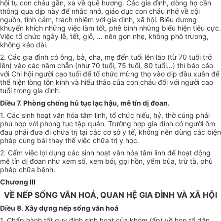
hội tụ con cháu gần, xa về quê hương. Các gia đình, dòng họ cần
thông qua dịp này để nhắc nhở, giáo dục con cháu nhớ về cội
nguồn, tình cảm, trách nhiệm với gia đình, xã hội. Biểu dương
khuyến khích những việc làm tốt, phê bình những biểu hiện tiêu cực.
Việc tổ chức ngày lễ, tết, giỗ, … nên gọn nhẹ, không phô trương,
không kéo dài.
2. Các gia đình có ông, bà, cha, mẹ đến tuổi lên lão (từ 70 tuổi trở
lên) vào các năm chẵn (như 70 tuổi, 75 tuổi, 80 tuổi…) thì báo cáo
với Chi hội người cao tuổi để tổ chức mừng thọ vào dịp đầu xuân để
thể hiện lòng tôn kính và hiếu thảo của con cháu đối với người cao
tuổi trong gia đình.
Điều 7. Phòng chống hủ tục lạc hậu, mê tín dị đoan.
1. Các sinh hoạt văn hóa tâm linh, tổ chức hiếu, hỷ, thờ cúng phải
phù hợp với phong tục tập quán. Trường hợp gia đình có người ốm
đau phải đưa đi chữa trị tại các cơ sở y tế, không nên dùng các biện
pháp cúng bái thay thế việc chữa trị y học.
2. Cấm việc lợi dụng các sinh hoạt văn hóa tâm linh để hoạt động
mê tín dị đoan như xem số, xem bói, gọi hồn, yểm bùa, trừ tà, phù
phép chữa bệnh.
Chương III
VỀ NẾP SỐNG VĂN HOÁ, QUAN HỆ GIA ĐÌNH VÀ XÃ HỘI
Điều 8. Xây dựng nếp sống văn hoá
1. Chấp hành tốt quy định sinh hoạt của khóm (ấp) về họp tổ dân