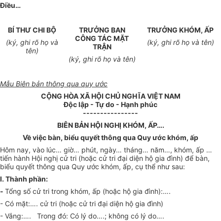
Điều…
BÍ THƯ CHI BỘ
TRƯỞNG BAN
TRƯỞNG KHÓM, ẤP
CÔNG TÁC MẶT
(ký, ghi rõ họ và
(ký, ghi rõ họ và tên)
TRẬN
tên)
(ký, ghi rõ họ và tên)
Mẫu Biên bản thông qua quy ước
CỘNG HÒA XÃ HỘI CHỦ NGHĨA VIỆT NAM
Độc lập - Tự do - Hạnh phúc
----------------
BIÊN BẢN HỘI NGHỊ KHÓM, ẤP….
Về việc bàn, biểu quyết thông qua Quy ước khóm, ấp
Hôm nay, vào lúc… giờ… phút, ngày… tháng… năm…, khóm, ấp …
tiến hành Hội nghị cử tri (hoặc cử tri đại diện hộ gia đình) để bàn,
biểu quyết thông qua Quy ước khóm, ấp, cụ thể như sau:
I. Thành phần:
-
Tổng số cử tri trong khóm, ấp (hoặc hộ gia đình):….
- Có mặt:…. cử tri (hoặc cử tri đại diện hộ gia đình)
- Vắng:…. Trong đó: Có lý do….; không có lý do….