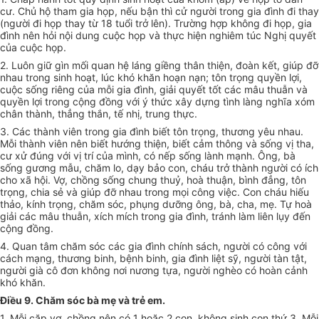
cư. Chủ hộ tham gia họp, nếu bận thì cử người trong gia đình đi thay
(người đi họp thay từ 18 tuổi trở lên). Trường hợp không đi họp, gia
đình nên hỏi nội dung cuộc họp và thực hiện nghiêm túc Nghị quyết
của cuộc họp.
2. Luôn giữ gìn mối quan hệ láng giềng thân thiện, đoàn kết, giúp đỡ
nhau trong sinh hoạt, lúc khó khăn hoạn nạn; tôn trọng quyền lợi,
cuộc sống riêng của mỗi gia đình, giải quyết tốt các mâu thuẫn và
quyền lợi trong cộng đồng với ý thức xây dựng tình làng nghĩa xóm
chân thành, thẳng thắn, tế nhị, trung thực.
3. Các thành viên trong gia đình biết tôn trọng, thương yêu nhau.
Mỗi thành viên nên biết hướng thiện, biết cảm thông và sống vị tha,
cư xử đúng với vị trí của mình, có nếp sống lành mạnh. Ông, bà
sống gương mẫu, chăm lo, dạy bảo con, cháu trở thành người có ích
cho xã hội. Vợ, chồng sống chung thuỷ, hoà thuận, bình đẳng, tôn
trọng, chia sẻ và giúp đỡ nhau trong mọi công việc. Con cháu hiếu
thảo, kính trọng, chăm sóc, phụng dưỡng ông, bà, cha, mẹ. Tự hoà
giải các mâu thuẫn, xích mích trong gia đình, tránh làm liên lụy đến
cộng đồng.
4. Quan tâm chăm sóc các gia đình chính sách, người có công với
cách mạng, thương binh, bệnh binh, gia đình liệt sỹ, người tàn tật,
người già cô đơn không nơi nương tựa, người nghèo có hoàn cảnh
khó khăn.
Điều 9. Chăm sóc bà mẹ và trẻ em.
1. Mỗi cặp vợ, chồng nên có 1 hoặc 2 con, không sinh con thứ 3. Mỗi