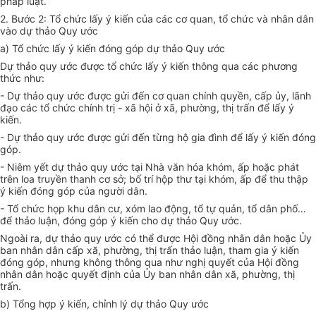
pháp luật.
2. Bước 2: Tổ chức lấy ý kiến của các cơ quan, tổ chức và nhân dân
vào dự thảo Quy ước
a) Tổ chức lấy ý kiến đóng góp dự thảo Quy ước
Dự thảo quy ước được tổ chức lấy ý kiến thông qua các phương
thức như:
- Dự thảo quy ước được gửi đến cơ quan chính quyền, cấp ủy, lãnh
đạo các tổ chức chính trị - xã hội ở xã, phường, thị trấn để lấy ý
kiến.
- Dự thảo quy ước được gửi đến từng hộ gia đình để lấy ý kiến đóng
góp.
- Niêm yết dự thảo quy ước tại Nhà văn hóa khóm, ấp hoặc phát
trên loa truyền thanh cơ sở; bố trí hộp thư tại khóm, ấp để thu thập
ý kiến đóng góp của người dân.
- Tổ chức họp khu dân cư, xóm lao động, tổ tự quản, tổ dân phố…
để thảo luận, đóng góp ý kiến cho dự thảo Quy ước.
Ngoài ra, dự thảo quy ước có thể được Hội đồng nhân dân hoặc Ủy
ban nhân dân cấp xã, phường, thị trấn thảo luận, tham gia ý kiến
đóng góp, nhưng không thông qua như nghị quyết của Hội đồng
nhân dân hoặc quyết định của Ủy ban nhân dân xã, phường, thị
trấn.
b) Tổng hợp ý kiến, chỉnh lý dự thảo Quy ước