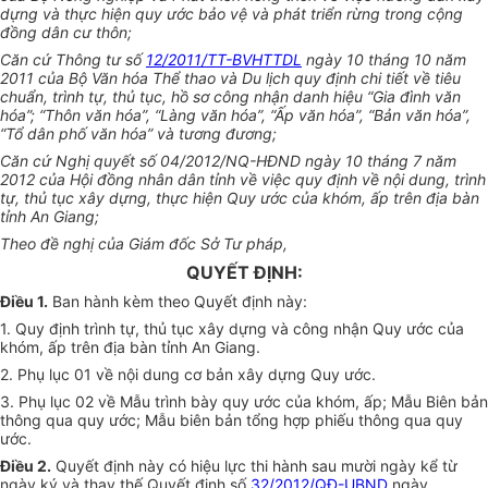
dựng và thực hiện quy ước bảo vệ và phát triển rừng trong cộng
đồng dân cư thôn;
Căn cứ Thông tư số
12/2011/TT-BVHTTDL
ngày 10 tháng 10 năm
2011 của Bộ Văn hóa Thể thao và Du lịch quy định chi tiết về tiêu
chuẩn, trình tự, thủ tục, hồ sơ công nhận danh hiệu “Gia đình văn
hóa”; “Thôn văn hóa”, “Làng văn hóa”, “Ấp văn hóa”, “Bản văn hóa”,
“Tổ dân phố văn hóa” và tương đương;
Căn cứ Nghị quyết số 04/2012/NQ-HĐND ngày 10 tháng 7 năm
2012 của Hội đồng nhân dân tỉnh về việc quy định về nội dung, trình
tự, thủ tục xây dựng, thực hiện Quy ước của khóm, ấp trên địa bàn
tỉnh An Giang;
Theo đề nghị của Giám đốc Sở Tư pháp,
QUYẾT ĐỊNH:
Điều 1.
Ban hành kèm theo Quyết định này:
1. Quy định trình tự, thủ tục xây dựng và công nhận Quy ước của
khóm, ấp trên địa bàn tỉnh An Giang.
2. Phụ lục 01 về nội dung cơ bản xây dựng Quy ước.
3. Phụ lục 02 về Mẫu trình bày quy ước của khóm, ấp; Mẫu Biên bản
thông qua quy ước; Mẫu biên bản tổng hợp phiếu thông qua quy
ước.
Điều 2.
Quyết định này có hiệu lực thi hành sau mười ngày kể từ
ngày ký và thay thế Quyết định số
32/2012/QĐ-UBND
ngày