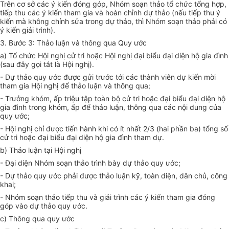
Trên cơ sở các ý kiến đóng góp, Nhóm soạn thảo tổ chức tổng hợp,
tiếp thu các ý kiến tham gia và hoàn chỉnh dự thảo (nếu tiếp thu ý
kiến mà không chỉnh sửa trong dự thảo, thì Nhóm soạn thảo phải có
ý kiến giải trình).
3. Bước 3: Thảo luận và thông qua Quy ước
a) Tổ chức Hội nghị cử tri hoặc Hội nghị đại biểu đại diện hộ gia đình
(sau đây gọi tắt là Hội nghị).
- Dự thảo quy ước được gửi trước tới các thành viên dự kiến mời
tham gia Hội nghị để thảo luận và thông qua;
- Trưởng khóm, ấp triệu tập toàn bộ cử tri hoặc đại biểu đại diện hộ
gia đình trong khóm, ấp để thảo luận, thông qua các nội dung của
quy ước;
- Hội nghị chỉ được tiến hành khi có ít nhất 2/3 (hai phần ba) tổng số
cử tri hoặc đại biểu đại diện hộ gia đình tham dự.
b) Thảo luận tại Hội nghị
- Đại diện Nhóm soạn thảo trình bày dự thảo quy ước;
- Dự thảo quy ước phải được thảo luận kỹ, toàn diện, dân chủ, công
khai;
- Nhóm soạn thảo tiếp thu và giải trình các ý kiến tham gia đóng
góp vào dự thảo quy ước.
c) Thông qua quy ước