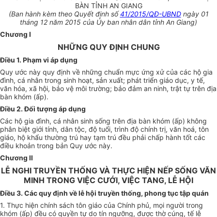
BÀN TỈNH AN GIANG
(Ban hành kèm theo Quyết định số
41/2015/QĐ-UBND
ngày 01
tháng 12 năm 2015 của Ủy ban nhân dân tỉnh An Giang)
Chương I
NHỮNG QUY ĐỊNH CHUNG
Điều 1. Phạm vi áp dụng
Quy ước này quy định về những chuẩn mực ứng xử của các hộ gia
đình, cá nhân trong sinh hoạt, sản xuất; phát triển giáo dục, y tế,
văn hóa, xã hội, bảo vệ môi trường; bảo đảm an ninh, trật tự trên địa
bàn khóm (ấp).
Điều 2. Đối tượng áp dụng
Các hộ gia đình, cá nhân sinh sống trên địa bàn khóm (ấp) không
phân biệt giới tính, dân tộc, độ tuổi, trình độ chính trị, văn hoá, tôn
giáo, hộ khẩu thường trú hay tạm trú đều phải chấp hành tốt các
điều khoản trong bản Quy ước này.
Chương II
LỄ NGHI TRUYỀN THỐNG VÀ THỰC HIỆN NẾP SỐNG VĂN
MINH TRONG VIỆC CƯỚI, VIỆC TANG, LỄ HỘI
Điều 3. Các quy định về lễ hội truyền thống, phong tục tập quán
1. Thực hiện chính sách tôn giáo của Chính phủ, mọi người trong
khóm (ấp) đều có quyền tự do tín ngưỡng, được thờ cúng, tế lễ