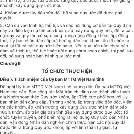
3. Trình tự, thủ tục sửa đổi, bổ sung quy ước được thực hiện giống
như khi xây dựng quy ước mới.
4. Không được tùy tiện sửa đổi, bổ sung quy ước đã được phê
duyệt.
5. Căn cứ vào trình tự, thủ tục và các nội dung cơ bản tại Quy định
này và điều kiện cụ thể của khóm, ấp, xây dựng quy ước, đề ra các
nội quy và quy tắc xử sự chung trong cộng đồng khóm, ấp; đồng
thời, Ủy ban nhân dân cấp xã hướng dẫn các khóm, ấp tổ chức rà
soát lại tất cả các quy ước hiện hành. Nếu quy ước nào chưa bảo
đảm về trình tự, thủ tục hoặc nội dung chưa hoàn chỉnh, thì phải sửa
đổi, bổ sung hoặc ban hành quy ước mới.
Chương III
TỔ CHỨC THỰC HIỆN
Điều 7. Trách nhiệm của Ủy ban MTTQ Việt
Nam tỉnh
Đề nghị Ủy ban MTTQ Việt Nam tỉnh hướng dẫn
Ủy ban MTTQ Việt
Nam các cấp, Ban công tác Mặt trận
chỉ định các thành viên tham
gia Nhóm soạn thảo Quy ước khóm, ấp; T
ích cực phối hợp với Ủy
ban nhân dân cùng cấp, Trưởng khóm, ấp trong việc đôn đốc, kiểm
tra các khóm, ấp khẩn trương xây dựng Quy ước nhằm đảm bảo
100% khóm, ấp trên địa bàn tỉnh đều xây dựng được quy ước; Tổ
chức tuyên truyền, phổ biến rộng rãi nội dung Quy ước đến Nhân
dân, vận động Nhân dân nghiêm chỉnh thực hiện các nội quy đã
được đề ra trong Quy ước khóm, ấp với tinh thần tự giác, tự
nguyện.