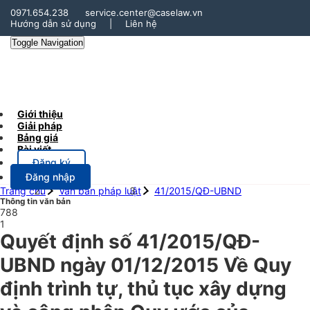
0971.654.238
service.center@caselaw.vn
Hướng dẫn sử dụng
|
Liên hệ
Toggle Navigation
Giới thiệu
Giải pháp
Bảng giá
Bài viết
Đăng ký
Đăng nhập
Trang chủ
Văn bản pháp luật
41/2015/QĐ-UBND
Thông tin văn bản
788
1
Quyết định số 41/2015/QĐ-
UBND ngày 01/12/2015 Về Quy
định trình tự, thủ tục xây dựng