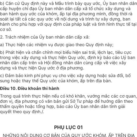
b) Căn cứ Quy định này và Mẫu trình bày quy ước, Ủy ban nhân dân
cấp huyện chỉ đạo Ủy ban nhân dân cấp xã tổ chức xây dựng và
ban hành quy ước của khóm, ấp tại địa phương mình, đồng thời rà
soát lại tất cả các quy ước về nội dung và trình tự xây dựng, ban
hành cho phù hợp với quy định của pháp luật và tình hình thực tế tại
cơ sở.
2. Trách nhiệm của Ủy ban nhân dân cấp xã:
a) Thực hiện các nhiệm vụ được giao theo Quy định này;
b) Phát hiện và chấn chỉnh mọi biểu hiện sai trái, lệch lạc, tiêu cực
trong việc xây dựng và thực hiện Quy ước, định kỳ báo cáo Uỷ ban
nhân dân cấp trên và Hội đồng nhân dân cùng cấp về việc xây
dựng và thực hiện Quy ước ở địa phương.
c) Đảm bảo kinh phí phục vụ cho việc xây dựng hoặc sửa đổi, bổ
sung hoặc thay thế Quy ước của khóm, ấp trên địa bàn.
Điều 10. Điều khoản thi hành
Trong quá trình thực hiện nếu có khó khăn, vướng mắc các cơ quan,
đơn vị, địa phương có văn bản gửi Sở Tư pháp để hướng dẫn theo
thẩm quyền hoặc tổng hợp, báo cáo Ủy ban nhân dân tỉnh giải
quyết theo quy định./.
PHỤ LỤC 01
NHỮNG NỘI DUNG CƠ BẢN CỦA QUY ƯỚC KHÓM, ẤP TRÊN ĐỊA