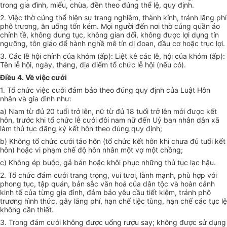
trong gia đình, miếu, chùa, đền theo đúng thể lệ, quy định.
2. Việc thờ cúng thể hiện sự trang nghiêm, thành kính, tránh lãng phí
phô trương, ăn uống tốn kém. Mọi người đến nơi thờ cúng quần áo
chỉnh tề, không dung tục, không gian dối, không được lợi dụng tín
ngưỡng, tôn giáo để hành nghề mê tín dị đoan, đầu cơ hoặc trục lợi.
3. Các lễ hội chính của khóm (ấp): Liệt kê các lễ, hội của khóm (ấp):
Tên lễ hội, ngày, tháng, địa điểm tổ chức lễ hội (nếu có).
Điều 4. Về việc cưới
1. Tổ chức việc cưới đảm bảo theo đúng quy định của Luật Hôn
nhân và gia đình như:
a) Nam từ đủ 20 tuổi trở lên, nữ từ đủ 18 tuổi trở lên mới được kết
hôn, trước khi tổ chức lễ cưới đôi nam nữ đến Uỷ ban nhân dân xã
làm thủ tục đăng ký kết hôn theo đúng quy định;
b) Không tổ chức cưới tảo hôn (tổ chức kết hôn khi chưa đủ tuổi kết
hôn) hoặc vi phạm chế độ hôn nhân một vợ một chồng;
c) Không ép buộc, gả bán hoặc khôi phục những thủ tục lạc hậu.
2. Tổ chức đám cưới trang trọng, vui tươi, lành mạnh, phù hợp với
phong tục, tập quán, bản sắc văn hoá của dân tộc và hoàn cảnh
kinh tế của từng gia đình, đảm bảo yêu cầu tiết kiệm, tránh phô
trương hình thức, gây lãng phí, hạn chế tiệc tùng, hạn chế các tục lệ
không cần thiết.
3. Trong đám cưới không được uống rượu say; không được sử dụng