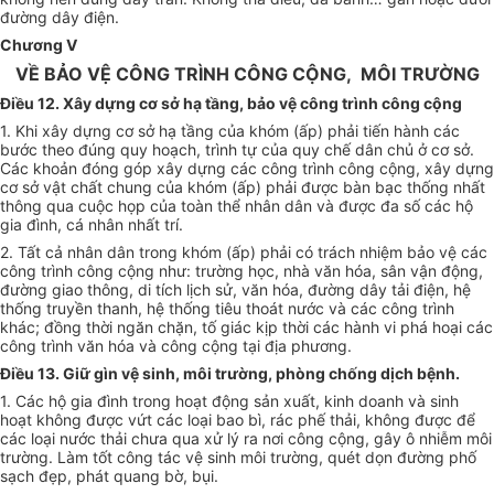
đường dây điện.
Chương V
VỀ BẢO VỆ CÔNG TRÌNH CÔNG CỘNG, MÔI TRƯỜNG
Điều 12. Xây dựng cơ sở hạ tầng, bảo vệ công trình công cộng
1. Khi xây dựng cơ sở hạ tầng của khóm (ấp) phải tiến hành các
bước theo đúng quy hoạch, trình tự của quy chế dân chủ ở cơ sở.
Các khoản đóng góp xây dựng các công trình công cộng, xây dựng
cơ sở vật chất chung của khóm (ấp) phải được bàn bạc thống nhất
thông qua cuộc họp của toàn thể nhân dân và được đa số các hộ
gia đình, cá nhân nhất trí.
2. Tất cả nhân dân trong khóm (ấp) phải có trách nhiệm bảo vệ các
công trình công cộng như: trường học, nhà văn hóa, sân vận động,
đường giao thông, di tích lịch sử, văn hóa, đường dây tải điện, hệ
thống truyền thanh, hệ thống tiêu thoát nước và các công trình
khác; đồng thời ngăn chặn, tố giác kịp thời các hành vi phá hoại các
công trình văn hóa và công cộng tại địa phương.
Điều 13. Giữ gìn vệ sinh, môi trường, phòng chống dịch bệnh.
1. Các hộ gia đình trong hoạt động sản xuất, kinh doanh và sinh
hoạt không được vứt các loại bao bì, rác phế thải, không được để
các loại nước thải chưa qua xử lý ra nơi công cộng, gây ô nhiễm môi
trường. Làm tốt công tác vệ sinh môi trường, quét dọn đường phố
sạch đẹp, phát quang bờ, bụi.