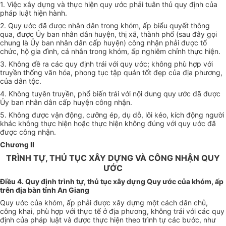
1. Việc xây dựng và thực hiện quy ước phải tuân thủ quy định của
pháp luật hiện hành.
2. Quy ước đã được nhân dân trong khóm, ấp biểu quyết thông
qua, được Ủy ban nhân dân huyện, thị xã, thành phố (sau đây gọi
chung là Ủy ban nhân dân cấp huyện) công nhận phải được tổ
chức, hộ gia đình, cá nhân trong khóm, ấp nghiêm chỉnh thực hiện.
3. Không đề ra các quy định trái với quy ước; không phù hợp với
truyền thống văn hóa, phong tục tập quán tốt đẹp của địa phương,
của dân tộc.
4. Không tuyên truyền, phổ biến trái với nội dung quy ước đã được
Ủy ban nhân dân cấp huyện công nhận.
5. Không được vận động, cưỡng ép, dụ dỗ, lôi kéo, kích động người
khác không thực hiện hoặc thực hiện không đúng với quy ước đã
được công nhận.
Chương II
TRÌNH TỰ, THỦ TỤC XÂY DỰNG VÀ CÔNG NHẬN QUY
ƯỚC
Điều 4. Quy định trình tự, thủ tục xây dựng Quy ước của khóm, ấp
trên địa bàn tỉnh An Giang
Quy ước của khóm, ấp phải được xây dựng một cách dân chủ,
công khai, phù hợp với thực tế ở địa phương, không trái với các quy
định của pháp luật và được thực hiện theo trình tự các bước, như