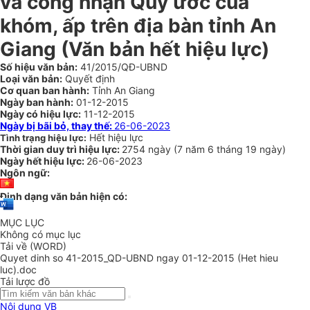
và công nhận Quy ước của
khóm, ấp trên địa bàn tỉnh An
Giang
(Văn bản hết hiệu lực)
Số hiệu văn bản:
41/2015/QĐ-UBND
Loại văn bản:
Quyết định
Cơ quan ban hành:
Tỉnh An Giang
Ngày ban hành:
01-12-2015
Ngày có hiệu lực:
11-12-2015
Ngày bị bãi bỏ, thay thế:
26-06-2023
Hết hiệu lực
Tình trạng hiệu lực:
Thời gian duy trì hiệu lực:
2754 ngày
(
7 năm
6 tháng
19 ngày
)
Ngày hết hiệu lực:
26-06-2023
Ngôn ngữ:
Định dạng văn bản hiện có:
MỤC LỤC
Không có mục lục
Tải về (WORD)
Quyet dinh so 41-2015_QD-UBND ngay 01-12-2015 (Het hieu
luc).doc
Tải lược đồ
Nội dung VB