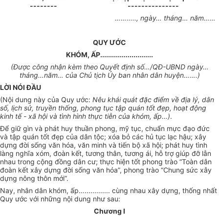
--------
---------------
……....., ngày… tháng… năm……
QUY ƯỚC
KHÓM, ẤP...........................
(Được công nhận kèm theo Quyết định số…/QĐ-UBND ngày…
tháng…năm… của Chủ tịch Ủy ban nhân dân huyện…….)
LỜI NÓI ĐẦU
(Nội dung này của Quy ước:
Nêu khái quát đặc điểm về địa lý, dân
số, lịch sử, truyền thống, phong tục tập quán tốt đẹp, hoạt động
kinh tế - xã hội và tình hình thực tiễn của khóm, ấp...)
.
Để giữ gìn và phát huy thuần phong, mỹ tục, chuẩn mực đạo đức
và tập quán tốt đẹp của dân tộc; xóa bỏ các hủ tục lạc hậu; xây
dựng đời sống văn hóa, văn minh và tiến bộ xã hội; phát huy tình
làng nghĩa xóm, đoàn kết, tương thân, tương ái, hỗ trợ giúp đỡ lẫn
nhau trong cộng đồng dân cư; thực hiện tốt phong trào “Toàn dân
đoàn kết xây dựng đời sống văn hóa”, phong trào “Chung sức xây
dựng nông thôn mới”.
Nay,
nhân dân
khóm, ấp….............
cùng nhau xây dựng, thống nhất
Quy ước với những nội dung
như sau:
Chương I