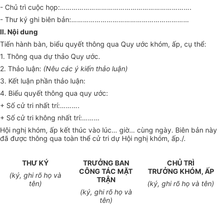
- Chủ trì cuộc họp:………………………………………………………….
- Thư ký ghi biên bản:……………………………………………………
II. Nội dung
Tiến hành bàn, biểu quyết thông qua Quy ước khóm, ấp, cụ thể:
1. Thông qua dự thảo Quy ước.
2. Thảo luận:
(Nêu các ý kiến thảo luận)
3. Kết luận phần thảo luận:
4. Biểu quyết thông qua quy ước:
+ Số cử tri nhất trí:……….
+ Số cử tri không nhất trí:………
Hội nghị khóm, ấp kết thúc vào lúc… giờ… cùng ngày. Biên bản này
đã được thông qua toàn thể cử tri dự Hội nghị khóm, ấp./.
THƯ KÝ
TRƯỞNG BAN
CHỦ TRÌ
CÔNG TÁC MẶT
TRƯỞNG KHÓM, ẤP
(ký, ghi rõ họ và
TRẬN
tên)
(ký, ghi rõ họ và tên)
(ký, ghi rõ họ và
tên)