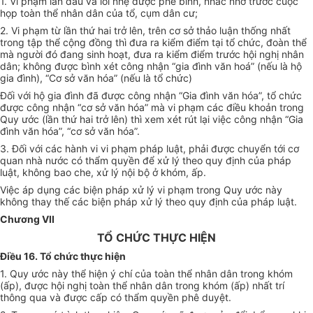
1. Vi phạm lần đầu và lỗi nhẹ được phê bình, nhắc nhở trước cuộc
họp toàn thể nhân dân của tổ, cụm dân cư;
2. Vi phạm từ lần thứ hai trở lên, trên cơ sở thảo luận thống nhất
trong tập thể cộng đồng thì đưa ra kiểm điểm tại tổ chức, đoàn thể
mà người đó đang sinh hoạt, đưa ra kiểm điểm trước hội nghị nhân
dân; không được bình xét công nhận “gia đình văn hoá” (nếu là hộ
gia đình), “Cơ sở văn hóa” (nếu là tổ chức)
Đối với hộ gia đình đã được công nhận “Gia đình văn hóa”, tổ chức
được công nhận “cơ sở văn hóa” mà vi phạm các điều khoản trong
Quy ước (lần thứ hai trở lên) thì xem xét rút lại việc công nhận “Gia
đình văn hóa”, “cơ sở văn hóa”.
3. Đối với các hành vi vi phạm pháp luật, phải được chuyển tới cơ
quan nhà nước có thẩm quyền để xử lý theo quy định của pháp
luật, không bao che, xử lý nội bộ ở khóm, ấp.
Việc áp dụng các biện pháp xử lý vi phạm trong Quy ước này
không thay thế các biện pháp xử lý theo quy định của pháp luật.
Chương VII
TỔ CHỨC THỰC HIỆN
Điều 16. Tổ chức thực hiện
1. Quy ước này thể hiện ý chí của toàn thể nhân dân trong khóm
(ấp), được hội nghị toàn thể nhân dân trong khóm (ấp) nhất trí
thông qua và được cấp có thẩm quyền phê duyệt.