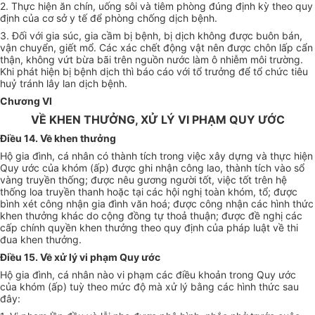
2. Thực hiện ăn chín, uống sôi và tiêm phòng đúng định kỳ theo quy
định của cơ sở y tế để phòng chống dịch bệnh.
3. Đối với gia súc, gia cầm bị bệnh, bị dịch không được buôn bán,
vận chuyển, giết mổ. Các xác chết động vật nên được chôn lấp cẩn
thận, không vứt bừa bãi trên nguồn nước làm ô nhiễm môi trường.
Khi phát hiện bị bệnh dịch thì báo cáo với tổ trưởng để tổ chức tiêu
huỷ tránh lây lan dịch bệnh.
Chương VI
VỀ KHEN THƯỞNG, XỬ LÝ VI PHẠM QUY ƯỚC
Điều 14. Về khen thưởng
Hộ gia đình, cá nhân có thành tích trong việc xây dựng và thực hiện
Quy ước của khóm (ấp) được ghi nhận công lao, thành tích vào sổ
vàng truyền thống; được nêu gương người tốt, việc tốt trên hệ
thống loa truyền thanh hoặc tại các hội nghị toàn khóm, tổ; được
bình xét công nhận gia đình văn hoá; được công nhận các hình thức
khen thưởng khác do cộng đồng tự thoả thuận; được đề nghị các
cấp chính quyền khen thưởng theo quy định của pháp luật về thi
đua khen thưởng.
Điều 15. Về xử lý vi phạm Quy ước
Hộ gia đình, cá nhân nào vi phạm các điều khoản trong Quy ước
của khóm (ấp) tuỳ theo mức độ mà xử lý bằng các hình thức sau
đây: