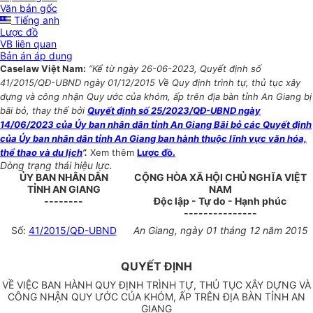
Văn bản gốc
Tiếng anh
Lược đồ
VB liên quan
Bản án áp dụng
Caselaw Việt Nam:
“Kể từ ngày 26-06-2023, Quyết định số
41/2015/QĐ-UBND ngày 01/12/2015 Về Quy định trình tự, thủ tục xây
dựng và công nhận Quy ước của khóm, ấp trên địa bàn tỉnh An Giang bị
bãi bỏ, thay thế bởi
Quyết định số 25/2023/QĐ-UBND ngày
14/06/2023 của Ủy ban nhân dân tỉnh An Giang Bãi bỏ các Quyết định
của Ủy ban nhân dân tỉnh An Giang ban hành thuộc lĩnh vực văn hóa,
thể thao và du lịch
”.
Xem thêm
Lược đồ.
Dòng trạng thái hiệu lực.
ỦY BAN NHÂN DÂN
CỘNG HÒA XÃ HỘI CHỦ NGHĨA VIỆT
TỈNH AN GIANG
NAM
--------
Độc lập - Tự do - Hạnh phúc
---------------
Số:
41/2015/QĐ-UBND
An Giang, ngày 01 tháng 12 năm 2015
QUYẾT ĐỊNH
VỀ VIỆC BAN HÀNH QUY ĐỊNH TRÌNH TỰ, THỦ TỤC XÂY DỰNG VÀ
CÔNG NHẬN QUY ƯỚC CỦA KHÓM, ẤP TRÊN ĐỊA BÀN TỈNH AN
GIANG