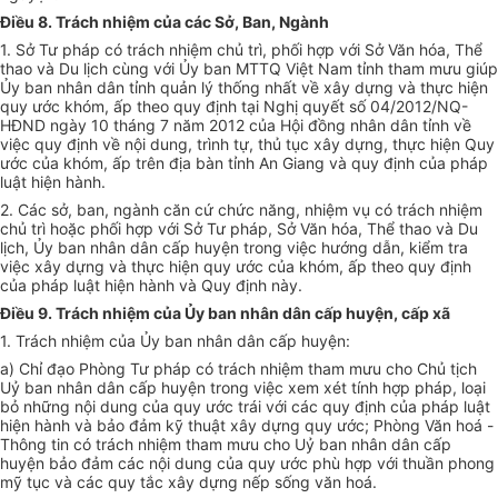
Điều 8. Trách nhiệm của các Sở, Ban, Ngành
1. Sở Tư pháp có trách nhiệm chủ trì, phối hợp với Sở Văn hóa, Thể
thao và Du lịch cùng với Ủy ban MTTQ Việt Nam tỉnh tham mưu giúp
Ủy ban nhân dân tỉnh quản lý thống nhất về xây dựng và thực hiện
quy ước khóm, ấp theo quy định tại Nghị quyết số 04/2012/NQ-
HĐND ngày 10 tháng 7 năm 2012 của Hội đồng nhân dân tỉnh về
việc quy định về nội dung, trình tự, thủ tục xây dựng, thực hiện Quy
ước của khóm, ấp trên địa bàn tỉnh An Giang và quy định của pháp
luật hiện hành.
2. Các sở, ban, ngành căn cứ chức năng, nhiệm vụ có trách nhiệm
chủ trì hoặc phối hợp với Sở Tư pháp, Sở Văn hóa, Thể thao và Du
lịch, Ủy ban nhân dân cấp huyện trong việc hướng dẫn, kiểm tra
việc xây dựng và thực hiện quy ước của khóm, ấp theo quy định
của pháp luật hiện hành và Quy định này.
Điều 9. Trách nhiệm của Ủy ban nhân dân cấp huyện, cấp xã
1. Trách nhiệm của Ủy ban nhân dân cấp huyện:
a) Chỉ đạo Phòng Tư pháp có trách nhiệm tham mưu cho Chủ tịch
Uỷ ban nhân dân cấp huyện trong việc xem xét tính hợp pháp, loại
bỏ những nội dung của quy ước trái với các quy định của pháp luật
hiện hành và bảo đảm kỹ thuật xây dựng quy ước; Phòng Văn hoá -
Thông tin có trách nhiệm tham mưu cho Uỷ ban nhân dân cấp
huyện bảo đảm các nội dung của quy ước phù hợp với thuần phong
mỹ tục và các quy tắc xây dựng nếp sống văn hoá.