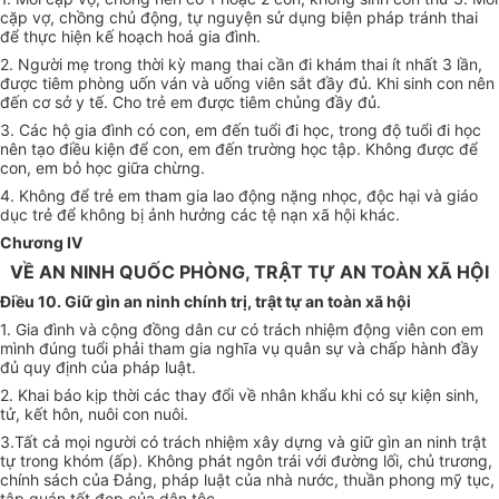
cặp vợ, chồng chủ động, tự nguyện sử dụng biện pháp tránh thai
để thực hiện kế hoạch hoá gia đình.
2. Người mẹ trong thời kỳ mang thai cần đi khám thai ít nhất 3 lần,
được tiêm phòng uốn ván và uống viên sắt đầy đủ. Khi sinh con nên
đến cơ sở y tế. Cho trẻ em được tiêm chủng đầy đủ.
3. Các hộ gia đình có con, em đến tuổi đi học, trong độ tuổi đi học
nên tạo điều kiện để con, em đến trường học tập. Không được để
con, em bỏ học giữa chừng.
4. Không để trẻ em tham gia lao động nặng nhọc, độc hại và giáo
dục trẻ để không bị ảnh hưởng các tệ nạn xã hội khác.
Chương IV
VỀ AN NINH QUỐC PHÒNG, TRẬT TỰ AN TOÀN XÃ HỘI
Điều 10. Giữ gìn an ninh chính trị, trật tự an toàn xã hội
1. Gia đình và cộng đồng dân cư có trách nhiệm động viên con em
mình đúng tuổi phải tham gia nghĩa vụ quân sự và chấp hành đầy
đủ quy định của pháp luật.
2. Khai báo kịp thời các thay đổi về nhân khẩu khi có sự kiện sinh,
tử, kết hôn, nuôi con nuôi.
3.Tất cả mọi người có trách nhiệm xây dựng và giữ gìn an ninh trật
tự trong khóm (ấp). Không phát ngôn trái với đường lối, chủ trương,
chính sách của Đảng, pháp luật của nhà nước, thuần phong mỹ tục,
tập quán tốt đẹp của dân tộc.