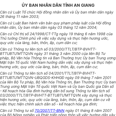
ỦY BAN NHÂN DÂN TỈNH AN GIANG
Căn cứ Luật Tổ chức Hội đồng nhân dân và Ủy ban nhân dân ngày
26 tháng 11 năm 2003;
Căn cứ Luật Ban hành văn bản quy phạm pháp luật của Hội đồng
nhân dân, Ủy ban nhân dân ngày 03 tháng 12 năm 2004;
Căn cứ Chỉ thị số 24/1998/CT-TTg ngày 19 tháng 6 năm 1998 của
Thủ tướng Chính phủ về việc xây dựng và thực hiện hương ước,
quy ước của làng, bản, thôn, ấp, cụm dân cư;
Căn cứ Thông tư liên tịch số 03/2000/TTLT/BTP-BVHTT-
BTTUBTƯMTTQVN ngày 31 tháng 3 năm 2000 của liên Bộ Tư
pháp, Bộ Văn hóa Thông tin và Ban Thường trực Ủy ban Trung ương
Mặt trận Tổ quốc Việt Nam hướng dẫn việc xây dựng và thực hiện
hương ước, quy ước của làng, bản, thôn, ấp, cụm dân cư;
Căn cứ Thông tư liên tịch số 04/2001/TTLT/BTP-BVHTT-
BTTUBTƯMTTQVN-UBQGDS-KHHGĐ ngày 09 tháng 7 năm 2001
của liên Bộ Tư pháp, Bộ Văn hóa Thông tin, Ban Thường trực Ủy ban
Trung ương Mặt trận Tổ quốc Việt Nam và Ủy ban Quốc gia Dân số
- Kế hoạch hóa Gia đình hướng dẫn bổ sung Thông tư liên tịch số
03/2000/TTLT/BTP-BVHTT-BTTUBTƯMTTQVN xây dựng và thực
hiện hương ước, quy ước của làng, bản, thôn, ấp, cụm dân cư về
việc thực hiện chính sách dân số - kế hoạch hóa gia đình;
Căn cứ Thông tư số
70/2007/TT-BNN
ngày 01 tháng 8 năm 2007
của Bộ Nông nghiệp và Phát triển nông thôn về việc hướng dẫn xây