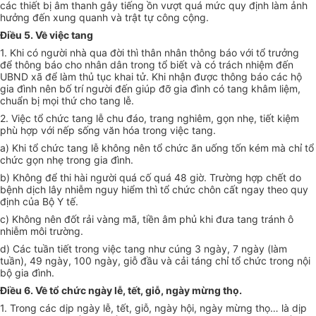
các thiết bị âm thanh gây tiếng ồn vượt quá mức quy định làm ảnh
hưởng đến xung quanh và trật tự công cộng.
Điều 5. Về việc tang
1. Khi có người nhà qua đời thì thân nhân thông báo với tổ trưởng
để thông báo cho nhân dân trong tổ biết và có trách nhiệm đến
UBND xã để làm thủ tục khai tử. Khi nhận được thông báo các hộ
gia đình nên bố trí người đến giúp đỡ gia đình có tang khâm liệm,
chuẩn bị mọi thứ cho tang lễ.
2. Việc tổ chức tang lễ chu đáo, trang nghiêm, gọn nhẹ, tiết kiệm
phù hợp với nếp sống văn hóa trong việc tang.
a) Khi tổ chức tang lễ không nên tổ chức ăn uống tốn kém mà chỉ tổ
chức gọn nhẹ trong gia đình.
b) Không để thi hài người quá cố quá 48 giờ. Trường hợp chết do
bệnh dịch lây nhiễm nguy hiểm thì tổ chức chôn cất ngay theo quy
định của Bộ Y tế.
c) Không nên đốt rải vàng mã, tiền âm phủ khi đưa tang tránh ô
nhiễm môi trường.
d) Các tuần tiết trong việc tang như cúng 3 ngày, 7 ngày (làm
tuần), 49 ngày, 100 ngày, giỗ đầu và cải táng chỉ tổ chức trong nội
bộ gia đình.
Điều 6. Về tổ chức ngày lễ, tết, giỗ, ngày mừng thọ.
1. Trong các dịp ngày lễ, tết, giỗ, ngày hội, ngày mừng thọ… là dịp