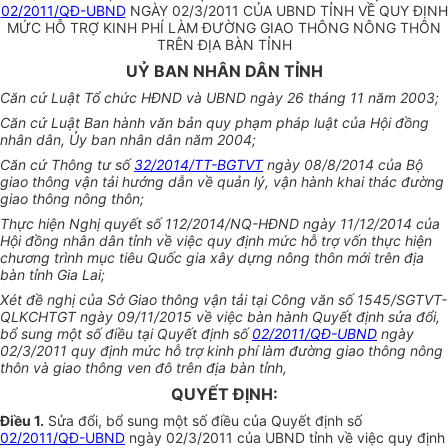
02/2011/QĐ-UBND
NGÀY 02/3/2011 CỦA UBND TỈNH VỀ QUY ĐỊNH
MỨC HỖ TRỢ KINH PHÍ LÀM ĐƯỜNG GIAO THÔNG NÔNG THÔN
TRÊN ĐỊA BÀN TỈNH
UỶ BAN NHÂN DÂN TỈNH
Căn cứ Luật Tổ chức HĐND và UBND ngày 26 tháng 11 năm 2003;
Căn cứ Luật Ban hành văn bản quy phạm pháp luật của Hội đồng
nhân dân, Ủy ban nhân dân năm 2004;
Căn cứ Thông tư số
32/2014/TT-BGTVT
ngày 08/8/2014 của Bộ
giao thông vận tải hướng dẫn về quản lý, vận hành khai thác đường
giao thông nông thôn;
Thực hiện Nghị quyết số 112/2014/NQ-HĐND ngày 11/12/2014 của
Hội đồng nhân dân tỉnh về việc quy định mức hỗ trợ vốn thực hiện
chương trình mục tiêu Quốc gia xây dựng nông thôn mới trên địa
bàn tỉnh Gia Lai;
Xét đề nghị của Sở Giao thông vận tải tại Công văn số 1545/SGTVT-
QLKCHTGT ngày 09/11/2015 về việc bàn hành Quyết định sửa đổi,
bổ sung một số điều tại Quyết định số
02/2011/QĐ-UBND
ngày
02/3/2011 quy định mức hỗ trợ kinh phí làm đường giao thông nông
thôn và giao thông ven đô trên địa bàn tỉnh,
QUYẾT ĐỊNH:
Điều 1.
Sửa đổi, bổ sung một số điều của Quyết định số
02/2011/QĐ-UBND
ngày 02/3/2011 của UBND tỉnh về việc quy định