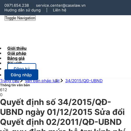
0971.654.238
service.center@caselaw.vn
Hướng dẫn sử dụng
|
Liên hệ
Toggle Navigation
Giới thiệu
Giải pháp
Bảng giá
Bài viết
Đăng ký
Đăng nhập
Trang chủ
Văn bản pháp luật
34/2015/QĐ-UBND
Thông tin văn bản
612
0
Quyết định số 34/2015/QĐ-
UBND ngày 01/12/2015 Sửa đổi
Quyết định 02/2011/QĐ-UBND