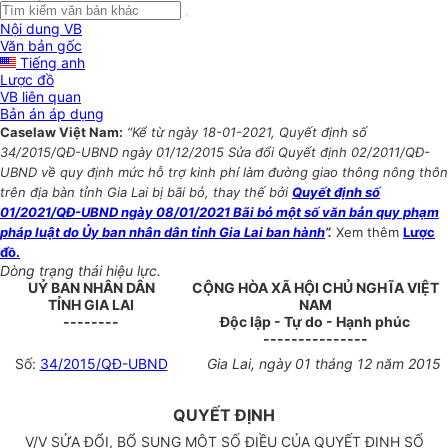
Nội dung VB
Văn bản gốc
Tiếng anh
Lược đồ
VB liên quan
Bản án áp dụng
Caselaw Việt Nam:
“Kể từ ngày 18-01-2021, Quyết định số
34/2015/QĐ-UBND ngày 01/12/2015 Sửa đổi Quyết định 02/2011/QĐ-
UBND về quy định mức hỗ trợ kinh phí làm đường giao thông nông thôn
trên địa bàn tỉnh Gia Lai bị bãi bỏ, thay thế bởi
Quyết định số
01/2021/QĐ-UBND ngày 08/01/2021 Bãi bỏ một số văn bản quy phạm
pháp luật do Ủy ban nhân dân tỉnh Gia Lai ban hành
”.
Xem thêm
Lược
đồ.
Dòng trạng thái hiệu lực.
UỶ BAN NHÂN DÂN
CỘNG HÒA XÃ HỘI CHỦ NGHĨA VIỆT
TỈNH GIA LAI
NAM
--------
Độc lập - Tự do - Hạnh phúc
---------------
Số:
34/2015/QĐ-UBND
Gia Lai, ngày
01 tháng 12 năm 2015
QUYẾT ĐỊNH
V/V SỬA ĐỔI, BỔ SUNG MỘT SỐ ĐIỀU CỦA QUYẾT ĐỊNH SỐ