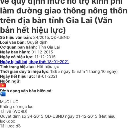
về quy định mức hỗ trợ kinh phí
làm đường giao thông nông thôn
trên địa bàn tỉnh Gia Lai
(Văn
bản hết hiệu lực)
Số hiệu văn bản:
34/2015/QĐ-UBND
Loại văn bản:
Quyết định
Cơ quan ban hành:
Tỉnh Gia Lai
Ngày ban hành:
01-12-2015
Ngày có hiệu lực:
11-12-2015
Ngày bị bãi bỏ, thay thế:
18-01-2021
Hết hiệu lực
Tình trạng hiệu lực:
Thời gian duy trì hiệu lực:
1865 ngày
(
5 năm
1 tháng
10 ngày
)
Ngày hết hiệu lực:
18-01-2021
Ngôn ngữ:
Định dạng văn bản hiện có:
MỤC LỤC
Không có mục lục
Tải về (WORD)
Quyet dinh so 34-2015_QD-UBND ngay 01-12-2015 (Het hieu
luc).doc
Tải lược đồ