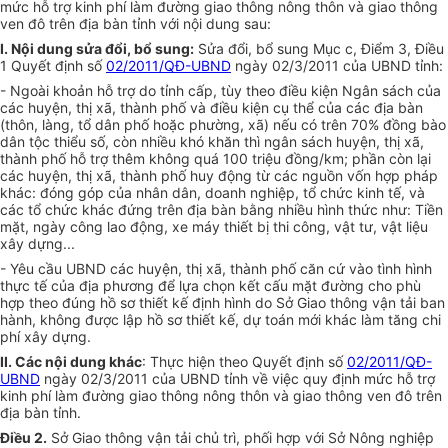
mức hỗ trợ kinh phí làm đường giao thông nông thôn và giao thông
ven đô trên địa bàn tỉnh với nội dung sau:
I. Nội dung sửa đổi, bổ sung:
Sửa đổi, bổ sung Mục c, Điểm 3, Điều
1 Quyết định số
02/2011/QĐ-UBND
ngày 02/3/2011 của UBND tỉnh:
- Ngoài khoản hỗ trợ do tỉnh cấp, tùy theo điều kiện Ngân sách của
các huyện, thị xã, thành phố và điều kiện cụ thể của các địa bàn
(thôn, làng, tổ dân phố hoặc phường, xã) nếu có trên 70% đồng bào
dân tộc thiểu số, còn nhiều khó khăn thì ngân sách huyện, thị xã,
thành phố hỗ trợ thêm không quá 100 triệu đồng/km; phần còn lại
các huyện, thị xã, thành phố huy động từ các nguồn vốn hợp pháp
khác: đóng góp của nhân dân, doanh nghiệp, tổ chức kinh tế, và
các tổ chức khác đứng trên địa bàn bằng nhiều hình thức như: Tiền
mặt, ngày công lao động, xe máy thiết bị thi công, vật tư, vật liệu
xây dựng...
- Yêu cầu UBND các huyện, thị xã, thành phố căn cứ vào tình hình
thực tế của địa phương để lựa chọn kết cấu mặt đường cho phù
hợp theo đúng hồ sơ thiết kế định hình do Sở Giao thông vận tải ban
hành, không được lập hồ sơ thiết kế, dự toán mới khác làm tăng chi
phí xây dựng.
II. Các nội dung khác
: Thực hiện theo Quyết định số
02/2011/QĐ-
UBND
ngày 02/3/2011 của UBND tỉnh về việc quy định mức hỗ trợ
kinh phí làm đường giao thông nông thôn và giao thông ven đô trên
địa bàn tỉnh.
Điều 2.
Sở Giao thông vận tải chủ trì, phối hợp với Sở Nông nghiệp