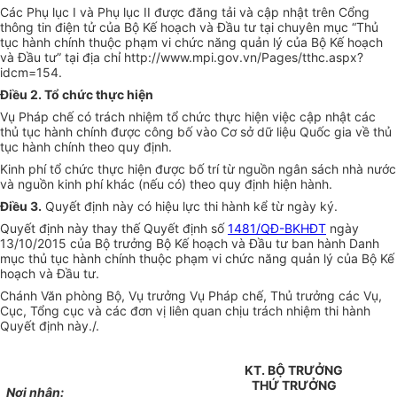
Các Phụ lục I và Phụ lục II được đăng tải và cập nhật trên
C
ổng
thông tin điện tử của Bộ Kế hoạch và Đầu tư tại chuyên mục “Thủ
tục hành chính thuộc phạm vi chức năng quản lý của Bộ K
ế
hoạch
và Đầu tư” tại địa chỉ http://www.mpi.gov.vn/Pages/tthc.aspx?
idcm=154.
Điều 2. Tổ chức th
ự
c hi
ệ
n
Vụ Pháp chế có trách nhiệm tổ chức thực hiện việc cập nhật các
thủ tục hành chính được công bố vào Cơ sở dữ liệu Quốc gia về thủ
tục hành chính theo quy định.
Kinh phí tổ chức thực hiện được bố trí từ nguồn ngân sách nhà nước
và nguồn kinh phí khác (nếu có) theo quy định hiện hành.
Điều 3.
Quyết định này có hiệu lực thi hành kể từ ngày ký.
Quyết định này thay thế Quyết định số
1481/QĐ-BKHĐT
ngày
13/10/2015 của Bộ trưởng Bộ Kế hoạch và Đầu tư ban hành Danh
mục thủ tục hành chính thuộc phạm vi chức năng quản lý của Bộ K
ế
hoạch và Đầu tư.
Chánh Văn phòng Bộ, Vụ trưởng Vụ Pháp chế, Thủ trưởng các Vụ,
Cục, Tổng cục và các đơn vị liên quan chịu trách nhiệm thi hành
Quyết định này./.
KT. BỘ TRƯỞNG
THỨ TRƯỞNG
Nơi nhận: