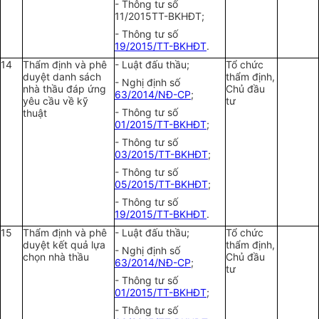
- Thông tư số
11/2015TT-BKHĐT;
- Thông tư số
19/2015/TT-BKHĐT
.
14
Thẩm định và phê
- Luật đấu thầu;
Tổ chức
duyệt danh sách
thẩm định,
- Nghị định số
nhà thầu đáp ứng
Chủ đầu
63/2014/NĐ-CP
;
yêu cầu về kỹ
tư
- Thông tư số
thuật
01/2015/TT-BKHĐT
;
- Thông tư số
03/2015/TT-BKHĐT
;
- Thông tư số
05/2015/TT-BKHĐT
;
- Thông tư số
19/2015/TT-BKHĐT
.
15
Thẩm định và phê
- Luật đấu thầu;
Tổ chức
duyệt kết quả lựa
thẩm định,
- Nghị định số
chọn nhà thầu
Chủ đầu
63/2014/NĐ-CP
;
tư
- Thông tư số
01/2015/TT-BKHĐT
;
- Thông tư số