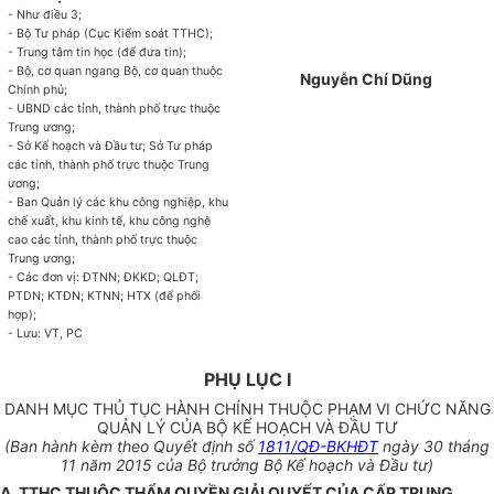
- Như điều 3;
- Bộ Tư pháp (Cục Kiểm soát TTHC);
- Trung tâm tin học (để đưa tin);
- Bộ, cơ quan ngang Bộ, cơ quan thuộc
Nguyễn Chí Dũng
Chính ph
ủ
;
- UBND các tỉnh, thành phố trực thuộc
Trung ương;
- Sở Kế hoạch và Đầu tư; S
ở
Tư pháp
các tỉnh, thành phố trực thuộc Trung
ương;
- Ban Quản lý các khu công nghiệp, khu
chế xuất, khu kinh tế, khu công nghệ
cao các t
ỉ
nh, thành phố trực thuộc
Trung ương;
- Các đơn vị: ĐTNN; ĐKKD; QLĐT;
PTDN; KTĐN; KTNN; HTX (để phối
hợp);
- Lưu: VT, PC
PHỤ LỤC I
DANH MỤC THỦ TỤC HÀNH CHÍNH THUỘC PHẠM VI CHỨC NĂNG
QUẢN LÝ CỦA BỘ KẾ HOẠCH VÀ ĐẦU TƯ
(Ban hành kèm theo Quyết định số
1811/QĐ-BKHĐT
ngày 30 tháng
11 năm 2015 của Bộ trưởng Bộ Kế hoạch và Đầu tư)
A. TTHC THUỘC THẨM QUYỀN GIẢI QUYẾT CỦA CẤP TRUNG