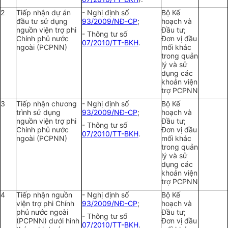
2
Tiếp nhận dự án
- Nghị định số
Bộ Kế
đầu tư sử dụng
93/2009/NĐ-CP
;
hoạch và
nguồn viện trợ phi
Đầu tư;
- Thông tư số
Chính phủ nước
Đơn vị đầu
07/2010/TT-BKH
.
ngoài (PCPNN)
mối khác
trong quản
lý và sử
dụng các
khoản viện
trợ PCPNN
3
Tiếp nhận chương
- Nghị định số
Bộ Kế
trình sử dụng
93/2009/NĐ-CP
;
hoạch và
nguồn viện trợ phi
Đầu tư;
- Thông tư số
Chính phủ nước
Đơn vị đầu
07/2010/TT-BKH
.
ngoài (PCPNN)
mối khác
trong quản
lý và sử
dụng các
khoản viện
trợ PCPNN
4
Tiếp nhận nguồn
- Nghị định số
Bộ Kế
viện trợ phi Chính
93/2009/NĐ-CP
;
hoạch và
phủ nước ngoài
Đầu tư;
- Thông tư số
(PCPNN) dưới hình
Đơn vị đầu
07/2010/TT-BKH
.