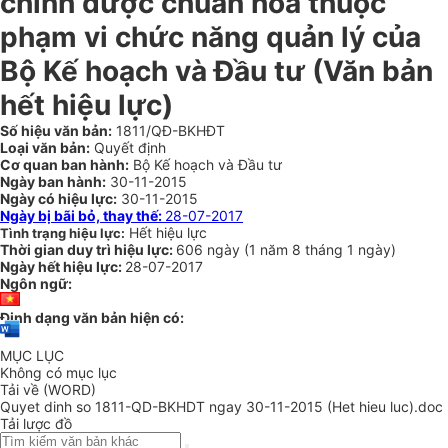
chính được chuẩn hóa thuộc
phạm vi chức năng quản lý của
Bộ Kế hoạch và Đầu tư (Văn bản
hết hiệu lực)
Số hiệu văn bản:
1811/QĐ-BKHĐT
Loại văn bản:
Quyết định
Cơ quan ban hành:
Bộ Kế hoạch và Đầu tư
Ngày ban hành:
30-11-2015
Ngày có hiệu lực:
30-11-2015
Ngày bị bãi bỏ, thay thế:
28-07-2017
Hết hiệu lực
Tình trạng hiệu lực:
Thời gian duy trì hiệu lực:
606 ngày
(
1 năm
8 tháng
1 ngày
)
Ngày hết hiệu lực:
28-07-2017
Ngôn ngữ:
Định dạng văn bản hiện có:
MỤC LỤC
Không có mục lục
Tải về (WORD)
Quyet dinh so 1811-QD-BKHDT ngay 30-11-2015 (Het hieu luc).doc
Tải lược đồ