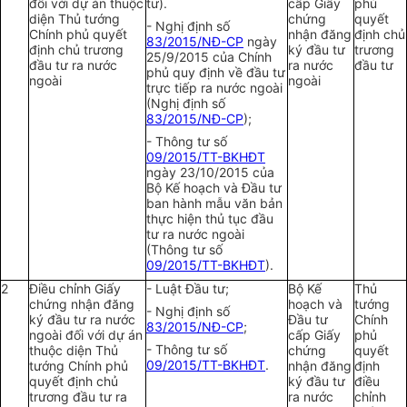
đối với dự án thuộc
tư).
cấp Giấy
phủ
diện Thủ tướng
chứng
quyết
- Nghị định số
Chính phủ quyết
nhận đăng
định chủ
83/2015/NĐ-CP
ngày
định chủ trương
ký đầu tư
trương
25/9/2015 của Chính
đầu tư ra nước
ra nước
đầu tư
phủ quy định về đầu tư
ngoài
ngoài
trực tiếp ra nước ngoài
(Nghị định số
83/2015/NĐ-CP
);
- Thông tư số
09/2015/TT-BKHĐT
ngày 23/10/2015 của
Bộ Kế hoạch và Đầu tư
ban hành mẫu văn bản
thực hiện thủ tục đầu
tư ra nước ngoài
(Thông tư số
09/2015/TT-BKHĐT
).
2
Điều chỉnh Giấy
- Luật Đầu tư;
Bộ Kế
Thủ
chứng nhận đăng
hoạch và
tướng
- Nghị định số
ký đầu tư ra nước
Đầu tư
Chính
83/2015/NĐ-CP
;
ngoài đối với dự án
cấp Giấy
phủ
- Thông tư số
thuộc diện Thủ
chứng
quyết
09/2015/TT-BKHĐT
.
tướng Chính phủ
nhận đăng
định
quyết định chủ
ký đầu tư
điều
trương đầu tư ra
ra nước
chỉnh