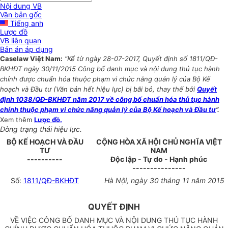
Nội dung VB
Văn bản gốc
Tiếng anh
Lược đồ
VB liên quan
Bản án áp dụng
Caselaw Việt Nam:
“Kể từ ngày 28-07-2017, Quyết định số 1811/QĐ-
BKHĐT ngày 30/11/2015 Công bố danh mục và nội dung thủ tục hành
chính được chuẩn hóa thuộc phạm vi chức năng quản lý của Bộ Kế
hoạch và Đầu tư (Văn bản hết hiệu lực) bị bãi bỏ, thay thế bởi
Quyết
định 1038/QĐ-BKHĐT năm 2017 về công bố chuẩn hóa thủ tục hành
chính thuộc phạm vi chức năng quản lý của Bộ Kế hoạch và Đầu tư
”.
Xem thêm
Lược đồ.
Dòng trạng thái hiệu lực.
BỘ KẾ HOẠCH VÀ ĐẦU
CỘNG HÒA XÃ HỘI CHỦ NGHĨA VIỆT
TƯ
NAM
----------
Độc lập - Tự do - Hạnh phúc
---------------
Số:
1811/QĐ-BKHĐT
Hà Nội, ngày
30
tháng 1
1
năm 2015
QUYẾT ĐỊNH
VỀ VIỆC CÔNG BỐ DANH MỤC VÀ NỘI DUNG THỦ TỤC HÀNH