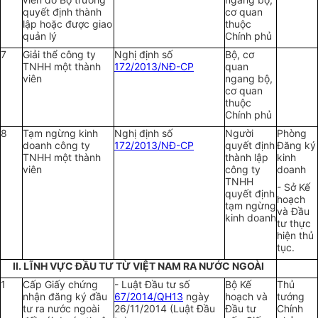
quyết định thành
cơ quan
lập hoặc được giao
thuộc
quản lý
Chính phủ
7
Giải thể công ty
Nghị định số
Bộ, cơ
TNHH một thành
172/2013/NĐ-CP
quan
viên
ngang bộ,
cơ quan
thuộc
Chính phủ
8
Tạm ngừng kinh
Nghị định số
Người
Phòng
doanh công ty
172/2013/NĐ-CP
quyết định
Đăng ký
TNHH một thành
thành lập
kinh
viên
công ty
doanh
TNHH
- Sở Kế
quyết định
hoạch
tạm ngừng
và Đầu
kinh doanh
tư thực
hiện thủ
tục.
II. LĨNH VỰC ĐẦU TƯ TỪ VIỆT NAM RA NƯỚC NGOÀI
1
Cấp Giấy chứng
- Luật Đầu tư số
Bộ Kế
Thủ
nhận đăng ký đầu
67/2014/QH13
ngày
hoạch và
tướng
tư ra nước ngoài
26/11/2014 (Luật Đầu
Đầu tư
Chính