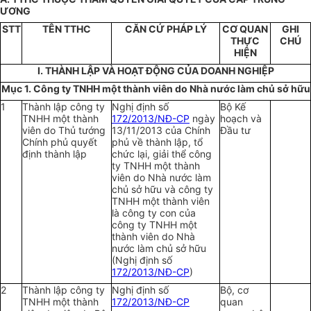
ƯƠNG
STT
TÊN TTHC
CĂN CỨ PHÁP LÝ
CƠ QUAN
GHI
THỰC
CHÚ
HIỆN
I.
THÀNH LẬP VÀ HOẠT ĐỘNG CỦA DOANH NGHIỆP
Mục 1. Công ty TNHH một thành viên do Nhà nước làm chủ sở hữu
1
Thành lập công ty
Nghị định số
Bộ Kế
TNHH một thành
172/2013/NĐ-CP
ngày
hoạch và
viên do Thủ tướng
13/11/2013 của Chính
Đầu tư
Chính phủ quyết
phủ về thành lập, tổ
định thành lập
chức lại, giải thể công
ty TNHH một thành
viên do Nhà nước làm
chủ sở hữu và công ty
TNHH một thành viên
là công ty con của
công ty TNHH một
thành viên do Nhà
nước làm chủ sở hữu
(Nghị định số
172/2013/NĐ-CP
)
2
Thành lập công ty
Nghị định số
Bộ, cơ
TNHH một thành
172/2013/NĐ-CP
quan