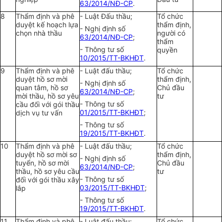
63/2014/NĐ-CP
.
8
Thẩm định và phê
- Luật Đấu thầu;
Tổ chức
duyệt kế hoạch lựa
thẩm định,
- Nghị định số
chọn nhà thầu
người có
63/2014/NĐ-CP
;
thẩm
- Thông tư số
quyền
10/2015/TT-BKHĐT
.
9
Thẩm định và phê
- Luật đấu thầu;
Tổ chức
duyệt hồ sơ mời
thẩm định,
- Nghị định số
quan tâm, hồ sơ
Chủ đầu
63/2014/NĐ-CP
;
mời thầu, hồ sơ yêu
tư
- Thông tư số
cầu đối với gói thầu
01/2015/TT-BKHĐT
;
dịch vụ tư vấn
- Thông tư số
19/2015/TT-BKHĐT
.
10
Thẩm định và phê
- Luật đấu thầu;
Tổ chức
duyệt hồ sơ mời sơ
thẩm định,
- Nghị định số
tuyển, hồ sơ mời
Chủ đầu
63/2014/NĐ-CP
;
thầu, hồ sơ yêu cầu
tư
- Thông tư số
đối với gói thầu xây
03/2015/TT-BKHĐT
;
lắp
- Thông tư số
19/2015/TT-BKHĐT
.
11
Thẩm định và phê
- Luật đấu thầu;
Tổ chức