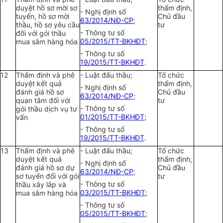
duyệt hồ sơ mời sơ
thẩm định,
- Nghị định số
tuyển, hồ sơ mời
Chủ đầu
63/2014/NĐ-CP
;
thầu, hồ sơ yêu cầu
tư
- Thông tư số
đối với gói thầu
05/2015/TT-BKHĐT
;
mua sắm hàng hóa
- Thông tư số
19/2015/TT-BKHĐT
.
12
Thẩm định và phê
- Luật đấu thầu;
Tổ chức
duyệt kết quả
thẩm định,
- Nghị định số
đánh giá hồ sơ
Chủ đầu
63/2014/NĐ-CP
;
quan tâm đối với
tư
- Thông tư số
gói thầu dịch vụ tư
01/2015/TT-BKHĐT
;
vấn
- Thông tư số
19/2015/TT-BKHĐT
.
13
Thẩm định và phê
- Luật đấu thầu;
Tổ chức
duyệt kết quả
thẩm định,
- Nghị định số
đánh giá hồ sơ dự
Chủ đầu
63/2014/NĐ-CP
;
sơ tuyển đối với gói
tư
- Thông tư số
thầu xây lắp và
03/2015/TT-BKHĐT
;
mua sắm hàng hóa
- Thông tư số
05/2015/TT-BKHĐT
;