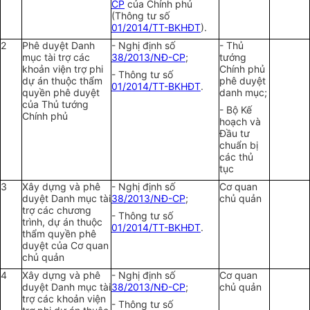
CP
của Chính phủ
(Thông tư số
01/2014/TT-BKHĐT
).
2
Phê duyệt Danh
- Nghị định số
- Thủ
mục tài trợ các
38/2013/NĐ-CP
;
tướng
khoản viện trợ phi
Chính phủ
- Thông tư số
dự án thuộc thẩm
phê duyệt
01/2014/TT-BKHĐT
.
quyền phê duyệt
danh mục;
của Thủ tướng
- Bộ Kế
Chính phủ
hoạch và
Đầu tư
chuẩn bị
các thủ
tục
3
Xây dựng và phê
- Nghị định số
Cơ quan
duyệt Danh mục tài
38/2013/NĐ-CP
;
chủ quản
trợ các chương
- Thông tư số
trình, dự án thuộc
01/2014/TT-BKHĐT
.
thẩm quyền phê
duyệt của Cơ quan
chủ quản
4
Xây dựng và phê
- Nghị định số
Cơ quan
duyệt Danh mục tài
38/2013/NĐ-CP
;
chủ quản
trợ các khoản viện
- Thông tư số