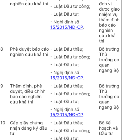
nghiên cứu khả thi
đơn vị
- Luật Đầu tư công;
được giao
- Luật Đầu tư;
nhiệm vụ
thẩm định
- Nghị định số
báo cáo
15/2015/NĐ-CP
.
nghiên
cứu khả
thi
8
Phê duyệt báo cáo
- Luật Đấu thầu;
Bộ trưởng,
nghiên cứu khả thi
Thủ
- Luật Đầu tư công;
trưởng cơ
- Luật Đầu tư;
quan
ngang Bộ
- Nghị định số
15/2015/NĐ-CP
.
9
Thẩm định, phê
- Luật Đấu thầu;
Bộ trưởng,
duyệt, điều chỉnh
Thủ
- Luật Đầu tư công;
báo cáo nghiên
trưởng cơ
- Luật Đầu tư;
cứu khả thi
quan
ngang Bộ
- Nghị định số
15/2015/NĐ-CP
.
10
Cấp giấy chứng
- Luật Đấu thầu;
Bộ Kế
nhận đăng ký đầu
hoạch và
- Luật Đầu tư công;
tư
Đầu tư
- Luật Đầu tư;