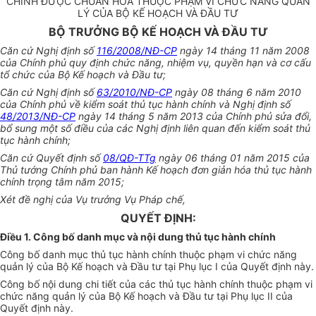
CHÍNH ĐƯỢC CHUẨN HÓA THUỘC PHẠM VI CHỨC NĂNG QUẢN
LÝ CỦA BỘ KẾ HOẠCH VÀ ĐẦU TƯ
BỘ TRƯỞNG BỘ KẾ HOẠCH VÀ ĐẦU TƯ
Căn cứ Nghị định số
116/2008/NĐ-CP
ngày 14 tháng 11 năm 2008
của Chính phủ quy định chức năng, nhiệm vụ, quyền hạn và cơ cấu
tổ chức của Bộ Kế hoạch và Đầu tư;
Căn cứ Nghị định số
63/2010/NĐ-CP
ngày 08 tháng 6 năm 2010
của Chính phủ về kiểm soát thủ tục hành chính và Nghị định số
48/2013/NĐ-CP
ngày 14 tháng 5 năm 2013 của Chính phủ sửa đ
ổ
i,
bổ sung một số điều của các Nghị định liên quan đến kiểm soát thủ
tục hành chính;
Căn cứ Quyết định số
08/QĐ-TTg
ngày 06 tháng 01 năm 2015 của
Thủ tướng Chính phủ ban hành K
ế
hoạch đ
ơn
giản hóa thủ tục hành
chính trọng tâm năm 2015;
Xét đề nghị của Vụ trưởng Vụ Pháp chế,
QUYẾT ĐỊNH:
Điều 1. Công bố danh mục và nội dung thủ tục hành chính
Công bố danh mục thủ tục hành chính thuộc phạm vi chức năng
quản lý của Bộ Kế hoạch và Đầu tư tại Phụ lục I của Quyết định này.
Công bố nội dung chi tiết của các thủ tục hành chính thuộc phạm vi
chức năng quản lý của Bộ Kế hoạch và Đầu tư tại Phụ lục II của
Quyết định này.