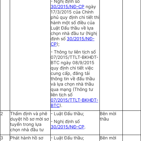
- Nghị định số
30/2015/NĐ-CP
ngày
17/3/2015 của Chính
phủ quy định chi tiết thi
hành một số điều của
Luật Đấu thầu về lựa
chọn nhà đầu tư (Nghị
định số
30/2015/NĐ-
CP
);
- Thông tư liên tịch số
07/2015/TTLT-BKHĐT-
BTC ngày 08/9/2015
quy định chi tiết việc
cung cấp, đăng tải
thông tin về đấu thầu
và lựa chọn nhà thầu
qua mạng (Thông tư
liên tịch số
07/2015/TTLT-BKHĐT-
BTC
).
2
Thẩm định và phê
- Luật Đấu thầu;
Bên mời
duyệt hồ sơ mời sơ
thầu
- Nghị định số
tuyển trong lựa
30/2015/NĐ-CP
.
chọn nhà đầu tư
3
Phát hành hồ sơ
- Luật Đấu thầu;
Bên mời