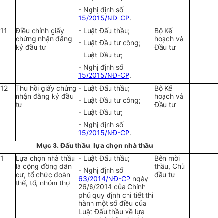
- Nghị định số
15/2015/NĐ-CP
.
11
Điều chỉnh giấy
- Luật Đấu thầu;
Bộ Kế
chứng nhận đăng
hoạch và
- Luật Đầu tư công;
ký đầu tư
Đầu tư
- Luật Đầu tư;
- Nghị định số
15/2015/NĐ-CP
.
12
Thu hồi giấy chứng
- Luật Đấu thầu;
Bộ Kế
nhận đăng ký đầu
hoạch và
- Luật Đầu tư công;
tư
Đầu tư
- Luật Đầu tư;
- Nghị định số
15/2015/NĐ-CP
.
Mục 3. Đấu thầu, lựa chọn nhà thầu
1
Lựa chọn nhà thầu
- Luật Đấu thầu;
Bên mời
là cộng đồng dân
thầu, Chủ
- Nghị định số
cư, tổ chức đoàn
đầu tư
63/2014/NĐ-CP
ngày
thể, tổ, nhóm thợ
26/6/2014 của Chính
phủ quy định chi tiết thi
hành một số điều của
Luật Đấu thầu về lựa