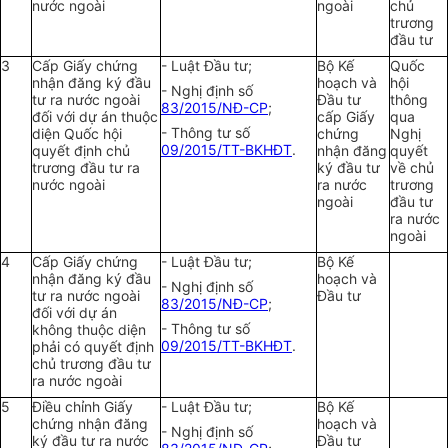
nước ngoài
ngoài
chủ
trương
đầu tư
3
Cấp Giấy chứng
- Luật Đầu tư;
Bộ Kế
Quốc
nhận đăng ký đầu
hoạch và
hội
- Nghị định số
tư ra nước ngoài
Đầu tư
thông
83/2015/NĐ-CP
;
đối với dự án thuộc
cấp Giấy
qua
- Thông tư số
diện Quốc hội
chứng
Nghị
09/2015/TT-BKHĐT
.
quyết định chủ
nhận đăng
quyết
trương đầu tư ra
ký đầu tư
về chủ
nước ngoài
ra nước
trương
ngoài
đầu tư
ra nước
ngoài
4
Cấp Giấy chứng
- Luật Đầu tư;
Bộ Kế
nhận đăng ký đầu
hoạch và
- Nghị định số
tư ra nước ngoài
Đầu tư
83/2015/NĐ-CP
;
đối với dự án
- Thông tư số
không thuộc diện
09/2015/TT-BKHĐT
.
phải có quyết định
chủ trương đầu tư
ra nước ngoài
5
Điều chỉnh Giấy
- Luật Đầu tư;
Bộ Kế
chứng nhận đăng
hoạch và
- Nghị định số
ký đầu tư ra nước
Đầu tư