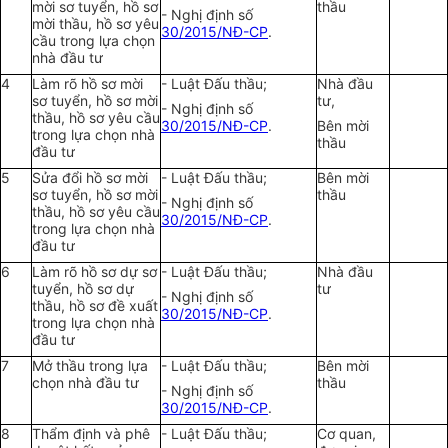
mời sơ tuyển, hồ sơ
thầu
- Nghị định số
mời thầu, hồ sơ yêu
30/2015/NĐ-CP
.
cầu trong lựa chọn
nhà đầu tư
4
Làm rõ hồ sơ mời
- Luật Đấu thầu;
Nhà đầu
sơ tuyển, hồ sơ mời
tư,
- Nghị định số
thầu, hồ sơ yêu cầu
30/2015/NĐ-CP
.
Bên mời
trong lựa chọn nhà
thầu
đầu tư
5
Sửa đổi hồ sơ mời
- Luật Đấu thầu;
Bên mời
sơ tuyển, hồ sơ mời
thầu
- Nghị định số
thầu, hồ sơ yêu cầu
30/2015/NĐ-CP
.
trong lựa chọn nhà
đầu tư
6
Làm rõ hồ sơ dự sơ
- Luật Đấu thầu;
Nhà đầu
tuyển, hồ sơ dự
tư
- Nghị định số
thầu, hồ sơ đề xuất
30/2015/NĐ-CP
.
trong lựa chọn nhà
đầu tư
7
Mở thầu trong lựa
- Luật Đấu thầu;
Bên mời
chọn nhà đầu tư
thầu
- Nghị định số
30/2015/NĐ-CP
.
8
Thẩm định và phê
- Luật Đấu thầu;
Cơ quan,