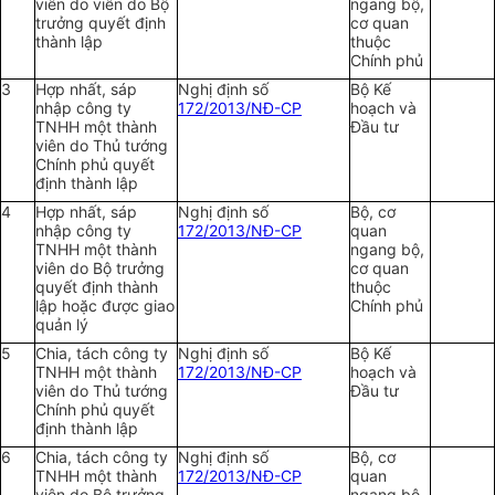
viên do viên do Bộ
ngang bộ,
trưởng quyết định
cơ quan
thành lập
thuộc
Chính phủ
3
Hợp nhất, sáp
Nghị định số
Bộ Kế
nhập công ty
172/2013/NĐ-CP
hoạch và
TNHH một thành
Đầu tư
viên do Thủ tướng
Chính phủ quyết
định thành lập
4
Hợp nhất, sáp
Nghị định số
Bộ, cơ
nhập công ty
172/2013/NĐ-CP
quan
TNHH một thành
ngang bộ,
viên do Bộ trưởng
cơ quan
quyết định thành
thuộc
lập hoặc được giao
Chính phủ
quản lý
5
Chia, tách công ty
Nghị định số
Bộ Kế
TNHH một thành
172/2013/NĐ-CP
hoạch và
viên do Thủ tướng
Đầu tư
Chính phủ quyết
định thành lập
6
Chia, tách công ty
Nghị định số
Bộ, cơ
TNHH một thành
172/2013/NĐ-CP
quan
viên do Bộ trưởng
ngang bộ,