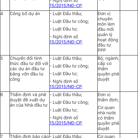
- Nghị định số
15/2015/NĐ-CP
.
4
Công bố dự án
- Luật Đấu thầu;
Đơn vị
chuyên
- Luật Đầu tư công;
môn làm
- Luật Đầu tư;
đầu mối
quản lý
- Nghị định số
hoạt động
15/2015/NĐ-CP
.
đầu tư
PPP
5
Chuyển đổi hình
- Luật Đấu thầu;
Bộ, ngành,
thức đầu tư đối với
cấp có
- Luật Đầu tư công;
các dự án đầu tư
thẩm
- Luật Đầu tư;
bằng vốn đầu tư
quyền phê
công
duyệt
- Nghị định số
15/2015/NĐ-CP
.
6
Thẩm định và phê
- Luật Đấu thầu;
Đơn vị
duyệt đề xuất dự
thẩm định,
- Luật Đầu tư công;
án của Nhà đầu tư
Cơ quan
- Luật Đầu tư;
nhà nước
- Nghị định số
có thẩm
15/2015/NĐ-CP
.
quyền phê
duyệt
7
Thẩm định báo cáo
- Luật Đấu thầu;
Cơ quan,