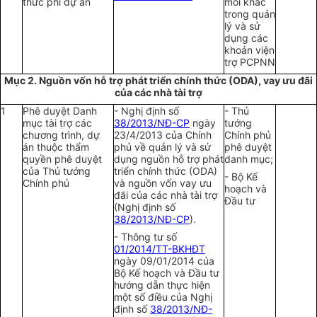
thức phi dự án
mối khác
trong quản
lý và sử
dụng các
khoản viện
trợ PCPNN
Mục 2. Nguồn vốn hỗ trợ phát triển chính thức (ODA), vay ưu đãi
của các nhà tài trợ
1
Phê duyệt Danh
- Nghị định số
- Thủ
mục tài trợ các
38/2013/NĐ-CP
ngày
tướng
chương trình, dự
23/4/2013 của Chính
Chính phủ
án thuộc thẩm
phủ về quản lý và sử
phê duyệt
quyền phê duyệt
dụng nguồn hỗ trợ phát
danh mục;
của Thủ tướng
triển chính thức (ODA)
- Bộ Kế
Chính phủ
và nguồn vốn vay ưu
hoạch và
đãi của các nhà tài trợ
Đầu tư
(Nghị định số
38/2013/NĐ-CP
).
- Thông tư số
01/2014/TT-BKHĐT
ngày 09/01/2014 của
Bộ Kế hoạch và Đầu tư
hướng dẫn thực hiện
một số điều của Nghị
định số
38/2013/NĐ-