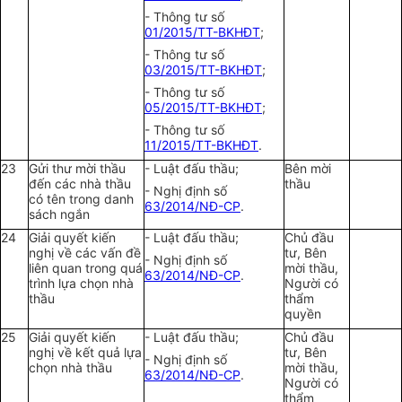
- Thông tư số
01/2015/TT-BKHĐT
;
- Thông tư số
03/2015/TT-BKHĐT
;
- Thông tư số
05/2015/TT-BKHĐT
;
- Thông tư số
11/2015/TT-BKHĐT
.
23
Gửi thư mời thầu
- Luật đấu thầu;
Bên mời
đến các nhà thầu
thầu
- Nghị định số
có tên trong danh
63/2014/NĐ-CP
.
sách ngắn
24
Giải quyết kiến
- Luật đấu thầu;
Chủ đầu
nghị về các vấn đề
tư, Bên
- Nghị định số
liên quan trong quá
mời thầu,
63/2014/NĐ-CP
.
trình lựa chọn nhà
Người có
thầu
thẩm
quyền
25
Giải quyết kiến
- Luật đấu thầu;
Chủ đầu
nghị về kết quả lựa
tư, Bên
- Nghị định số
chọn nhà thầu
mời thầu,
63/2014/NĐ-CP
.
Người có
thẩm