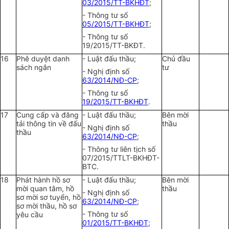
03/2015/TT-BKHĐT
;
- Thông tư số
05/2015/TT-BKHĐT
;
- Thông tư số
19/2015/TT-BKĐT.
16
Phê duyệt danh
- Luật đấu thầu;
Chủ đầu
sách ngắn
tư
- Nghị định số
63/2014/NĐ-CP
;
- Thông tư số
19/2015/TT-BKHĐT
.
17
Cung cấp và đăng
- Luật đấu thầu;
Bên mời
tải thông tin về đấu
thầu
- Nghị định số
thầu
63/2014/NĐ-CP
;
- Thông tư liên tịch số
07/2015/TTLT-BKHĐT-
BTC.
18
Phát hành hồ sơ
- Luật đấu thầu;
Bên mời
mời quan tâm, hồ
thầu
- Nghị định số
sơ mời sơ tuyển, hồ
63/2014/NĐ-CP
;
sơ mời thầu, hồ sơ
- Thông tư số
yêu cầu
01/2015/TT-BKHĐT
;