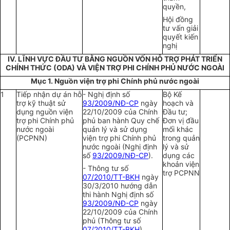
quyền,
Hội đồng
tư vấn giải
quyết kiến
nghị
IV. LĨNH VỰC ĐẦU TƯ BẰNG NGUỒN VỐN HỖ TRỢ PHÁT TRIỂN
CHÍNH THỨC (ODA) VÀ VIỆN TRỢ PHI CHÍNH PHỦ NƯỚC NGOÀI
Mục 1. Nguồn viện trợ phi Chính phủ nước ngoài
1
Tiếp nhận dự án hỗ
- Nghị định số
Bộ Kế
trợ kỹ thuật sử
93/2009/NĐ-CP
ngày
hoạch và
dụng nguồn viện
22/10/2009 của Chính
Đầu tư;
trợ phi Chính phủ
phủ ban hành Quy chế
Đơn vị đầu
nước ngoài
quản lý và sử dụng
mối khác
(PCPNN)
viện trợ phi Chính phủ
trong quản
nước ngoài (Nghị định
lý và sử
số
93/2009/NĐ-CP
).
dụng các
khoản viện
- Thông tư số
trợ PCPNN
07/2010/TT-BKH
ngày
30/3/2010 hướng dẫn
thi hành Nghị định số
93/2009/NĐ-CP
ngày
22/10/2009 của Chính
phủ (Thông tư số
07/2010/TT-BKH
).