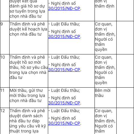
duyệt kết quả
đơn vị
- Nghị định số
đánh giá hồ sơ dự
thẩm định
30/2015/NĐ-CP
.
sơ tuyển trong lựa
chọn nhà đầu tư
9
Thẩm định và phê
- Luật Đấu thầu;
Cơ quan,
duyệt kế hoạch lựa
đơn vị
- Nghị định số
chọn nhà đầu tư
thẩm định,
30/2015/NĐ-CP
.
Người có
thẩm
quyền
10
Thẩm định và phê
- Luật Đấu thầu;
Cơ quan,
duyệt hồ sơ mời
đơn vị
- Nghị định số
thầu, hồ sơ yêu cầu
thẩm định,
30/2015/NĐ-CP
.
trong lựa chọn nhà
Người có
đầu tư
thẩm
quyền
11
Mời thầu, gửi thư
- Luật Đấu thầu;
Bên mời
mời thầu trong lựa
thầu
- Nghị định số
chọn nhà đầu tư
30/2015/NĐ-CP
.
12
Thẩm định và phê
- Luật Đấu thầu;
Cơ quan,
duyệt danh sách
đơn vị
- Nghị định số
nhà đầu tư đáp
thẩm định,
30/2015/NĐ-CP
.
ứng yêu cầu về kỹ
Người có
thuật trong lựa
thẩm