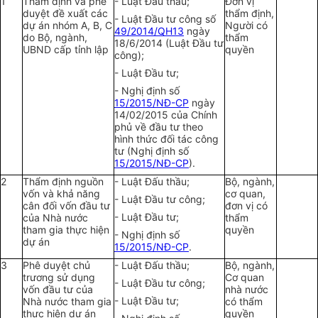
1
Thẩm định và phê
- Luật Đấu thầu;
Đơn vị
duyệt đề xuất các
thẩm định,
- Luật Đầu tư công số
dự án nhóm A, B, C
Người có
49/2014/QH13
ngày
do Bộ, ngành,
thẩm
18/6/2014 (Luật Đầu tư
UBND cấp tỉnh lập
quyền
công);
- Luật Đầu tư;
- Nghị định số
15/2015/NĐ-CP
ngày
14/02/2015 của Chính
phủ về đầu tư theo
hình thức đối tác công
tư (Nghị định số
15/2015/NĐ-CP
).
2
Thẩm định nguồn
- Luật Đấu thầu;
Bộ, ngành,
vốn và khả năng
cơ quan,
- Luật Đầu tư công;
cân đối vốn đầu tư
đơn vị có
- Luật Đầu tư;
của Nhà nước
thẩm
tham gia thực hiện
quyền
- Nghị định số
dự án
15/2015/NĐ-CP
.
3
Phê duyệt chủ
- Luật Đấu thầu;
Bộ, ngành,
trương sử dụng
Cơ quan
- Luật Đầu tư công;
vốn đầu tư của
nhà nước
- Luật Đầu tư;
Nhà nước tham gia
có thẩm
thực hiện dự án
quyền