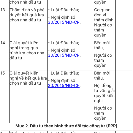
chọn nhà đầu tư
quyền
13
Thẩm định và phê
- Luật Đấu thầu;
Cơ quan,
duyệt kết quả lựa
đơn vị
- Nghị định số
chọn nhà đầu tư
thẩm định,
30/2015/NĐ-CP
.
Người có
thẩm
quyền
14
Giải quyết kiến
- Luật Đấu thầu;
Bên mời
nghị trong quá
thầu,
- Nghị định số
trình lựa chọn nhà
30/2015/NĐ-CP
.
Người có
đầu tư
thẩm
quyền
15
Giải quyết kiến
- Luật Đấu thầu;
Bên mời
nghị về kết quả lựa
thầu,
- Nghị định số
chọn nhà đầu tư
30/2015/NĐ-CP
.
Hội đồng
tư vấn giải
quyết kiến
nghị,
Người có
thẩm
quyền
Mục 2. Đầu tư theo hình thức đối tác công tư (PPP)