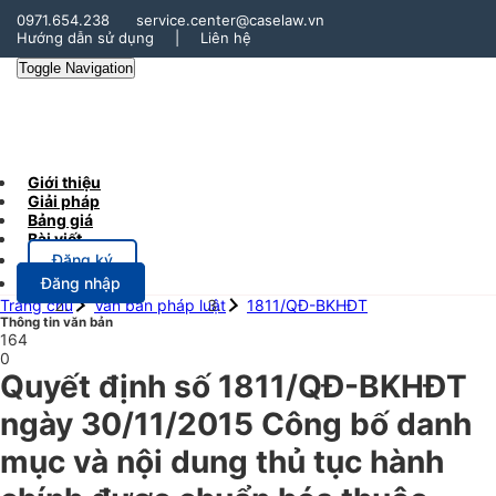
0971.654.238
service.center@caselaw.vn
Hướng dẫn sử dụng
|
Liên hệ
Toggle Navigation
Giới thiệu
Giải pháp
Bảng giá
Bài viết
Đăng ký
Đăng nhập
Trang chủ
Văn bản pháp luật
1811/QĐ-BKHĐT
Thông tin văn bản
164
0
Quyết định số 1811/QĐ-BKHĐT
ngày 30/11/2015 Công bố danh
mục và nội dung thủ tục hành