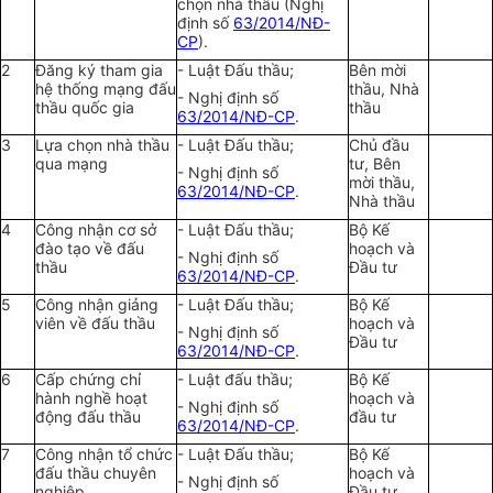
chọn nhà thầu (Nghị
định số
63/2014/NĐ-
CP
).
2
Đăng ký tham gia
- Luật Đấu thầu;
Bên mời
hệ thống mạng đấu
thầu, Nhà
- Nghị định số
thầu quốc gia
thầu
63/2014/NĐ-CP
.
3
Lựa chọn nhà thầu
- Luật Đấu thầu;
Chủ đầu
qua mạng
tư, Bên
- Nghị định số
mời thầu,
63/2014/NĐ-CP
.
Nhà thầu
4
Công nhận cơ sở
- Luật Đấu thầu;
Bộ Kế
đào tạo về đấu
hoạch và
- Nghị định số
thầu
Đầu tư
63/2014/NĐ-CP
.
5
Công nhận giảng
- Luật Đấu thầu;
Bộ Kế
viên về đấu thầu
hoạch và
- Nghị định số
Đầu tư
63/2014/NĐ-CP
.
6
Cấp chứng chỉ
- Luật đấu thầu;
Bộ Kế
hành nghề hoạt
hoạch và
- Nghị định số
động đấu thầu
đầu tư
63/2014/NĐ-CP
.
7
Công nhận tổ chức
- Luật Đấu thầu;
Bộ Kế
đấu thầu chuyên
hoạch và
- Nghị định số
nghiệp
Đầu tư