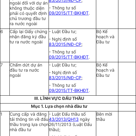
83/2015/NĐ-CP
;
ngoài đối với dự án
- Thông tư số
không thuộc diện
09/2015/TT-BKHĐT
.
phải có quyết định
chủ trương đầu tư
ra nước ngoài
6
Cấp lại Giấy chứng
- Luật Đầu tư;
Bộ Kế
nhận đăng ký đầu
hoạch và
- Nghị định số
tư ra nước ngoài
Đầu tư
83/2015/NĐ-CP
;
- Thông tư số
09/2015/TT-BKHĐT
.
7
Chấm dứt dự án
- Luật Đầu tư;
Bộ Kế
đầu tư ra nước
hoạch và
- Nghị định số
ngoài
Đầu tư
83/2015/NĐ-CP
;
- Thông tư số
09/2015/TT-BKHĐT
.
III. LĨNH VỰC ĐẤU THẦU
Mục 1. Lựa chọn nhà đầu tư
1
Cung cấp và đăng
- Luật Đấu thầu số
Bên mời
tải thông tin về đấu
43/2013/QH13
ngày
thầu
thầu trong lựa chọn
26/11/2013 (Luật Đấu
nhà đầu tư
thầu);