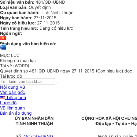
Số hiệu văn bản:
481/QĐ-UBND
Loại văn bản:
Quyết định
Cơ quan ban hành:
Tỉnh Ninh Thuận
Ngày ban hành:
27-11-2015
Ngày có hiệu lực:
27-11-2015
Đang có hiệu lực
Tình trạng hiệu lực:
Ngôn ngữ:
Định dạng văn bản hiện có:
MỤC LỤC
Không có mục lục
Tải về (WORD)
Quyet dinh so 481-QD-UBND ngay 27-11-2015 (Con hieu luc).doc
Tải lược đồ
Nội dung VB
Văn bản gốc
Tiếng anh
Lược đồ
VB liên quan
Bản án áp dụng
ỦY BAN NHÂN DÂN
CỘNG HÒA XÃ HỘI CHỦ N
TỈNH NINH THUẬN
Độc lập - Tự do - H
--------
-------------
Số:
481/QĐ-UBND
Ninh Thuận, ngày 