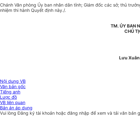
Chánh Văn phòng Ủy ban nhân dân tỉnh; Giám đốc các sở; thủ trưở
nhiệm thi hành Quyết định này./.
TM. ỦY BAN 
CHỦ T
Lưu Xuân
Nội dung VB
Văn bản gốc
Tiếng anh
Lược đồ
VB liên quan
Bản án áp dụng
Vui lòng
Đăng ký
tài khoản hoặc
đăng nhập
để xem và tải văn bản 