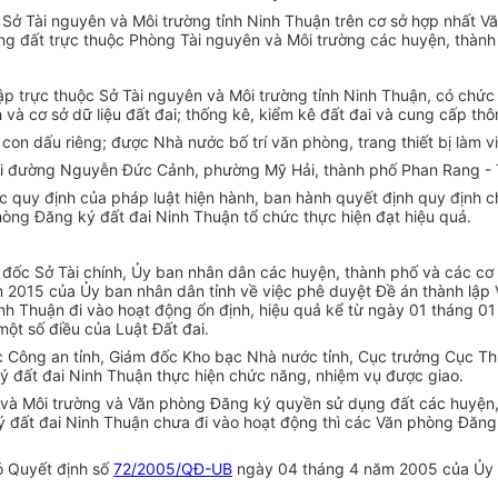
 Sở Tài nguyên và Môi trường tỉnh Ninh Thuận trên cơ sở hợp nhất 
g đất trực thuộc Phòng Tài nguyên và Môi trường các huyện, thành
p trực thuộc Sở Tài nguyên và Môi trường tỉnh Ninh Thuận, có chức n
h và cơ sở dữ liệu đất đai; thống kê, kiểm kê đất đai và cung cấp thô
on dấu riêng; được Nhà nước bố trí văn phòng, trang thiết bị làm vi
tại đường Nguyễn Đức Cảnh, phường Mỹ Hải, thành phố Phan Rang - 
c quy định của pháp luật hiện hành, ban hành quyết định quy định 
òng Đăng ký đất đai Ninh Thuận tổ chức thực hiện đạt hiệu quả.
đốc Sở Tài chính, Ủy ban nhân dân các huyện, thành phố và các cơ q
 2015 của Ủy ban nhân dân tỉnh về việc phê duyệt Đề án thành lập 
h Thuận đi vào hoạt động ổn định, hiệu quả kể từ ngày 01 tháng 01
một số điều của Luật Đất đai.
 Công an tỉnh, Giám đốc Kho bạc Nhà nước tỉnh, Cục trưởng Cục Th
ý đất đai Ninh Thuận thực hiện chức năng, nhiệm vụ được giao.
 và Môi trường và Văn phòng Đăng ký quyền sử dụng đất các huyện
ý đất đai Ninh Thuận chưa đi vào hoạt động thì các Văn phòng Đăng 
ỏ Quyết định số
72/2005/QĐ-UB
ngày 04 tháng 4 năm 2005 của Ủy b