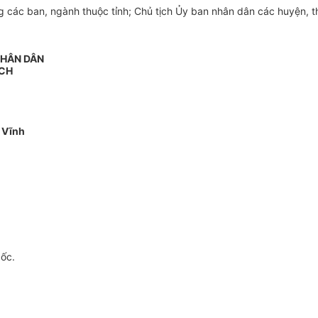
ng các ban, ngành
thuộc tỉnh; Chủ tịch Ủy ban nhân dân các huyện, t
NHÂN DÂN
ỊCH
 Vĩnh
gốc.