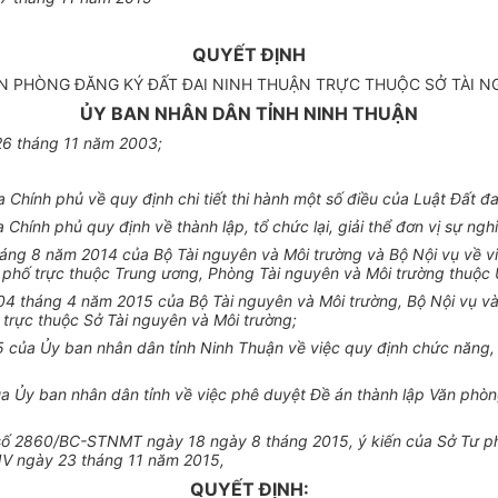
QUYẾT ĐỊNH
ĂN PHÒNG ĐĂNG KÝ ĐẤT ĐAI NINH THUẬN TRỰC THUỘC SỞ TÀI 
ỦY BAN NHÂN DÂN TỈNH NINH THUẬN
26 tháng 11 năm 2003;
hính phủ về quy định chi tiết thi hành một số điều của Luật Đất đa
hính phủ quy định về thành lập, tổ chức lại, giải thể đơn vị sự ngh
áng 8 năm 2014 của Bộ Tài nguyên và Môi trường và Bộ Nội vụ về v
 phố trực thuộc Trung ương, Phòng Tài nguyên và Môi trường thuộc Ủ
4 tháng 4 năm 2015 của Bộ Tài nguyên và Môi trường, Bộ Nội vụ và
trực thuộc Sở Tài nguyên và Môi trường;
của Ủy ban nhân dân tỉnh Ninh Thuận về việc quy định chức năng, 
 Ủy ban nhân dân tỉnh về việc phê duyệt Đề án thành lập Văn phòn
áo số 2860/BC-STNMT ngày 18 ngày 8 tháng 2015, ý kiến của Sở Tư
SNV ngày 23 tháng 11 năm 2015,
QUYẾT ĐỊNH: