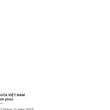
GHĨA VIỆT NAM
ạnh phúc
--
27 tháng 11 năm 2015