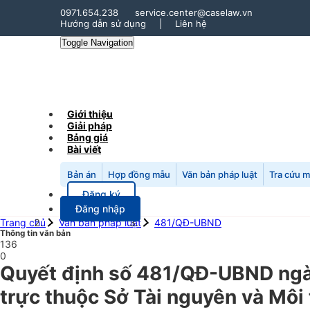
0971.654.238
service.center@caselaw.vn
Hướng dẫn sử dụng
|
Liên hệ
Toggle Navigation
Giới thiệu
Giải pháp
Bảng giá
Bài viết
Bản án
Hợp đồng mẫu
Văn bản pháp luật
Tra cứu 
Đăng ký
Đăng nhập
Trang chủ
Văn bản pháp luật
481/QĐ-UBND
Thông tin văn bản
136
0
Quyết định số 481/QĐ-UBND ngày
trực thuộc Sở Tài nguyên và Môi