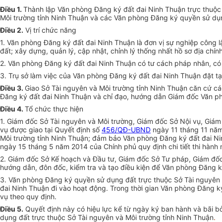
Điều 1.
Thành lập Văn phòng Đăng ký đất đai Ninh Thuận trực thuộc
Môi trường tỉnh Ninh Thuận và các Văn phòng Đăng ký quyền sử dụn
Điều 2.
Vị trí chức năng
1. Văn phòng Đăng ký đất đai Ninh Thuận là đơn vị sự nghiệp công lậ
đất; xây dựng, quản lý, cập nhật, chỉnh lý thống nhất hồ sơ địa chín
2. Văn phòng Đăng ký đất đai Ninh Thuận có tư cách pháp nhân, có c
3. Trụ sở làm việc của Văn phòng Đăng ký đất đai Ninh Thuận đặt 
Điều 3.
Giao Sở Tài nguyên và Môi trường tỉnh Ninh Thuận
căn cứ cá
Đăng ký đất đai Ninh Thuận và chỉ đạo, hướng dẫn Giám đốc Văn ph
Điều 4.
Tổ chức thực hiện
1. Giám đốc Sở Tài nguyên và Môi trường, Giám đốc Sở Nội vụ, Giám 
vụ được giao tại Quyết định số
456/QĐ-UBND
ngày 11 tháng 11 năm
Môi trường tỉnh Ninh Thuận; đảm bảo Văn phòng Đăng ký đất đai Nin
ngày 15 tháng 5 năm 2014 của Chính phủ quy định chi tiết thi hành 
2. Giám đốc Sở Kế hoạch và Đầu tư, Giám đốc Sở Tư pháp, Giám đốc
hướng dẫn, đôn đốc, kiểm tra và tạo điều kiện để Văn phòng Đăng k
3. Văn phòng Đăng ký quyền sử dụng đất trực thuộc Sở Tài nguyên
đai Ninh Thuận đi vào hoạt động. Trong thời gian Văn phòng Đăng k
vụ theo quy định.
Điều 5.
Quyết định này có hiệu lực kể từ ngày ký ban hành và bãi b
dụng đất trực thuộc Sở Tài nguyên và Môi trường tỉnh Ninh Thuận
.