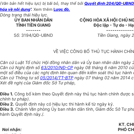
(Văn bản hết hiệu lực) bị bãi bỏ, thay thế bởi
Quyết định 204/QĐ-UBND n
hóa về nội dung
”.
Xem thêm
Lược đồ.
Dòng trạng thái hiệu lực.
ỦY BAN NHÂN DÂN
CỘNG HÒA XÃ HỘI CHỦ N
TỈNH
TIỀN GIANG
Độc lập - Tự do - H
-------
-------------
Số:
3194
/QĐ-UBND
Tiền Giang
, ngày
2
VỀ VIỆC CÔNG BỐ THỦ TỤC HÀNH CHÍN
C
ă
n cứ Luật Tổ chức Hội đồng nhân dân và Ủy ban nhân dân ngày 
Căn cứ Nghị định số
63/2010/NĐ-CP
ngày 08 tháng 6 năm 2010 củ
một số điều của các nghị định
liên quan đến kiểm soát thủ tục hành 
Căn cứ Thông tư số
05/2014/TT-BTP
ngày 07 tháng 02 năm 2014 c
Xét đề nghị của Giám đốc Sở Tư pháp,
Điều 1.
Công bố kèm theo Quyết định này thủ tục hành ch
í
nh được s
chính tư pháp)
.
Điều 2.
Quyết định này có hiệu lực thi hành kể từ ngày ký.
Điều 3.
Chánh Văn phòng Ủy ban nhân dân tỉnh, Giám đốc Sở Tư ph
hành Quyết định này./.
KT. CH
Nơi nhận:
PHÓ
CH