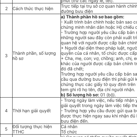
phút (trừ các ngày lễ, tết).
Trực ti
ế
p tại trụ sở cơ quan hành chí
2
Cách thức thực hiện
đường bưu điện
a) Thành ph
ầ
n hồ sơ bao gồm:
-
Xuất trình bản chính hoặc bản sao c
chứng minh nhân dân hoặc Hộ chiếu cò
-
Trường hợp người yêu cầu cấp bản 
những người sau đây còn phải xuất tr
quan hệ với người được cấp bản chín
+ Người đại diện theo pháp luật, ngườ
Thành phần, số lượng
quyền của cá nhân, tổ chức được cấp
3
hồ sơ
+ Cha, mẹ, con; vợ, chồng; anh, chị, 
khác của người được cấp bản chính
t
đó đã chết;
Trường hợp người yêu cầu cấp bản sa
c
ầ
u qua đường bưu điện thì phải gửi
chứng thực các giấy tờ quy định trên
tem ghi rõ họ tên, địa chỉ người nhận.
b) Số lượng hồ sơ:
01 (bộ).
-
Trong ngày làm việc, nếu tiếp nhận y
giải quyết trong ngày làm việc tiếp th
4
Thời hạn giải quyết
-
Trường hợp yêu cầu được gửi qua bư
được thực hiện ngay sau khi nhận đủ 
bưu điện đến.
Đ
ố
i tượng thực hiện
Cá nhân
5
TTHC
Tổ chức