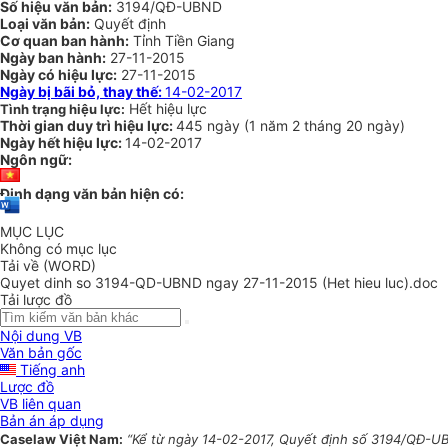
Số hiệu văn bản:
3194/QĐ-UBND
Loại văn bản:
Quyết định
Cơ quan ban hành:
Tỉnh Tiền Giang
Ngày ban hành:
27-11-2015
Ngày có hiệu lực:
27-11-2015
Ngày bị bãi bỏ, thay thế:
14-02-2017
Hết hiệu lực
Tình trạng hiệu lực:
Thời gian duy trì hiệu lực:
445 ngày
(
1 năm
2 tháng
20 ngày
)
Ngày hết hiệu lực:
14-02-2017
Ngôn ngữ:
Định dạng văn bản hiện có:
MỤC LỤC
Không có mục lục
Tải về (WORD)
Quyet dinh so 3194-QD-UBND ngay 27-11-2015 (Het hieu luc).doc
Tải lược đồ
Nội dung VB
Văn bản gốc
Tiếng anh
Lược đồ
VB liên quan
Bản án áp dụng
Caselaw Việt Nam:
“Kể từ ngày 14-02-2017, Quyết định số 3194/QĐ-UB