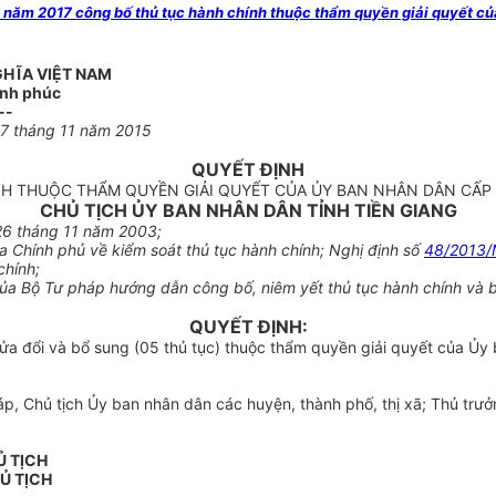
ăm 2017 công bố thủ tục hành chính thuộc thẩm quyền giải quyết của
GHĨA VIỆT NAM
ạnh phúc
--
7
tháng
11
năm 201
5
QUYẾT ĐỊNH
H THUỘC THẨM QUYỀN GIẢI QUYẾT CỦA ỦY BAN NHÂN DÂN CẤP 
CHỦ TỊCH ỦY BAN NHÂN DÂN TỈNH TI
Ề
N GIANG
26
tháng 11 năm 2003;
a Chính
phủ về kiểm soát thủ tục hành chính; Nghị định số
48/2013
chính;
ủa Bộ
Tư pháp hướng dẫn công bố, niêm yết thủ tục hành chính và b
QUYẾT ĐỊNH:
ửa đổi và b
ổ
sung (05 thủ tục) thuộc thẩm quyền giải quyết của Ủy 
áp, Chủ tịch
Ủ
y ban nhân dân các huyện, thành ph
ố
, thị xã; Thủ tr
Ủ TỊCH
Ủ TỊCH