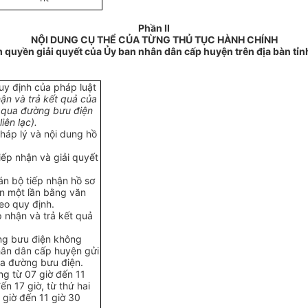
Phần
II
NỘI D
U
NG CỤ TH
Ể
CỦA TỪNG THỦ TỤC HÀNH CHÍNH
 quyền giải quyết của Ủy ban nhân dân cấp huyện trên địa bàn tỉn
uy định của pháp luật
ận và trả k
ế
t quả của
 qua đường bưu điện
iên lạc).
pháp lý và nội dung hồ
tiếp nhận và giải quyết
án bộ tiếp nhận hồ sơ
dẫn một lần bằng văn
eo quy định.
 nhận và trả kết quả
ng bưu điện không
hân dân cấp huyện gửi
ua đường bưu điện.
ng từ 07 giờ đến 11
ến 17 giờ, từ thứ hai
 giờ đến 11 giờ 30