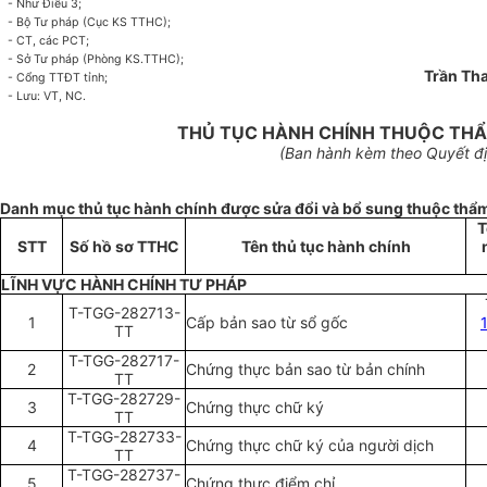
-
Như Điều 3;
-
Bộ Tư pháp
(
Cục KS TTHC);
-
CT, các PCT;
-
Sở Tư pháp (Phòng KS.TTHC);
Trần Th
-
Cổng TTĐT tỉnh;
-
Lưu: VT,
NC.
THỦ TỤC HÀNH CHÍNH THUỘC THẨM
(Ban hành kèm theo Quyết đị
Danh mục thủ tục hành chính được sửa đổi và bổ sung thuộc thẩm
T
STT
Số hồ sơ TTHC
Tên thủ tục hành chính
LĨNH VỰC HÀNH CHÍNH TƯ PHÁP
T-TGG-282713-
1
Cấp bản sao từ sổ gốc
TT
T-TGG-282717-
2
Chứng thực bản sao từ bản chính
TT
T-TGG-282729-
3
Chứng thực chữ ký
TT
T-TGG-282733-
4
Chứng thực chữ ký của người dịch
TT
T-TGG-282737-
5
Chứng thực điểm chỉ