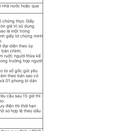
nh nhà nước hoặc qua
ó chứng thực Giấ
y
n giá trị sử dụng.
sao là một
tr
ong
ình giấy tờ chứng minh
h:
i đại diện theo ủy
 bản chính;
em ruột; người thừa kế
r
ong trường hợp người
o từ sổ gốc gửi yêu
 kèm theo bản sao có
 và 01 phong bì dán
êu cầu sau 15 giờ thì
eo.
u điện thì th
ờ
i hạn
hồ sơ h
ợ
p lệ theo dấu