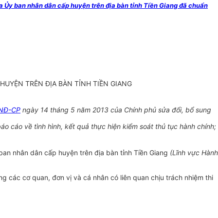
 Ủy ban nhân dân cấp huyện trên địa bàn tỉnh Tiền Giang đã chuẩn
HUYỆN TRÊN ĐỊA BÀN TỈNH TIỀN GIANG
/NĐ-CP
ngày 14
tháng 5 năm 2013 của Chính phủ sửa đổi, bổ sung
áo cáo về tình
hình, kết quả thực hiện kiểm soát thủ tục hành chính;
ban nhân dân cấp huyện trên địa bàn tỉnh Tiền Giang
(Lĩnh vực Hành
ưởng các cơ quan, đơn vị và cá nhân có liên quan chịu
tr
ách nhiệm thi