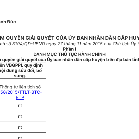
anh Đức
 QUYỀN GIẢI QUYẾT CỦA ỦY BAN NHÂN DÂN CẤP HUYỆ
nh s
ố 3194
/QĐ-
U
BND ngày
27
th
á
ng 11 năm 2015 của Chủ tịch Ủy b
Phần
I
DANH MỤC THỦ TỤC HÀNH CHÍNH
 quyền giải quy
ế
t của
Ủ
y ban nhân dân cấp huyện trên địa bàn tỉn
ên VBQPPL quy định
nội dung sửa đổi, bổ
sung.
Thông tư liên tịch s
ố
158/2015/TTLT-BTC-
BTP
nt
nt
nt
nt