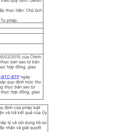
h theo quy định:
U
BND
p thực hiện: Chủ tịch
 Tư pháp.
6/02/2015 của Chính
 thực bản sao từ bản
hực h
ợ
p đồng, giao
T-BTC-BTP
ngày
pháp quy định mức thu
g thực bản sao từ
 thực hợp đ
ồ
ng, giao
uy định của pháp luật
hận và
tr
ả k
ế
t quả của Ủy
háp lý và nội dung hồ sơ.
iếp nhận và giải quyết