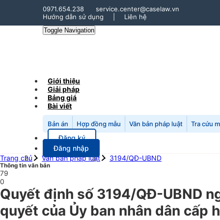
0971.654.238
service.center@caselaw.vn
Hướng dẫn sử dụng
|
Liên hệ
Toggle Navigation
Giới thiệu
Giải pháp
Bảng giá
Bài viết
Bản án
Hợp đồng mẫu
Văn bản pháp luật
Tra cứu 
Đăng ký
Đăng nhập
Trang chủ
Văn bản pháp luật
3194/QĐ-UBND
Thông tin văn bản
79
0
Quyết định số 3194/QĐ-UBND ngà
quyết của Ủy ban nhân dân cấp hu