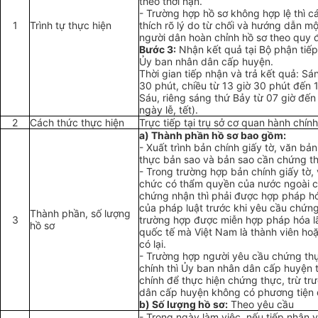
theo thời hạn.
-
Trường hợp hồ sơ không hợp lệ thì cá
1
Trình tự thực hiện
thích rõ lý do từ chối và hướng dẫn m
người dân hoàn chỉnh hồ sơ theo quy đ
Bước 3:
Nhận kết quả tại Bộ phận tiếp
Ủy ban nhân dân cấp huyện.
Thời gian tiếp nhận và trả kết quả: Sá
30 phút, chiều t
ừ
13 giờ 30 phút đến 1
Sáu, riêng sáng thứ Bảy từ 07 giờ đến 
ngày lễ, tết).
2
Cách thức thực hiện
Trực ti
ế
p tại trụ sở cơ quan hành chín
a)
Thành ph
ầ
n hồ sơ bao gồm:
-
Xu
ấ
t trình bản chính gi
ấ
y tờ, văn bản
thực bản sao và bản sao cần chứng t
-
Trong trường hợp bản chính giấy tờ,
chức có th
ẩ
m quyền của nước ngoài 
chứng nhận thì phải được hợp pháp hó
của pháp luật trước khi yêu cầu chứng
Thành phần, số lượng
3
trường hợp được miễn h
ợ
p pháp hóa l
hồ sơ
quốc tế mà Việt Nam là thành viên hoặ
có lại.
-
Trường hợp người yêu cầu chứng thực
chính thì Ủy ban nhân dân cấp huyện 
chính để thực hiện chứng thực, trừ t
dân cấp huyện không có phương tiện 
b)
Số lượng hồ sơ:
Theo yêu cầu
-
Trong ngày làm việc, n
ế
u ti
ế
p nhận y