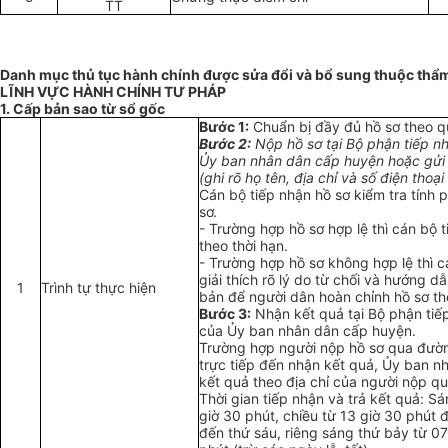
TT
Danh mục thủ tục hành chính đư
ợ
c sửa đổi và bổ sung thuộc thẩm
LĨNH VỰC HÀNH CHÍNH TƯ PHÁP
1. Cấp bản sao từ sổ gốc
Bước 1:
Chu
ẩ
n bị đ
ầ
y đủ h
ồ
sơ theo q
Bước 2:
Nộp hồ sơ tại Bộ phận tiếp nh
Ủy ban nhân dân cấp huyện hoặc gửi
(ghi rõ họ tên, địa chỉ và s
ố
điện thoại l
Cán bộ tiếp nhận hồ sơ kiểm tra tính 
sơ.
-
Trường hợp hồ sơ h
ợ
p lệ thì cán bộ 
theo thời hạn.
-
Trường hợp hồ sơ không hợp lệ thì c
giải thích rõ lý do từ chối và hướng 
1
Trình tự thực hiện
bản để người dân hoàn chỉnh hồ sơ th
Bước 3:
Nhận kết quả tại Bộ phận tiếp
của Ủy ban nhân dân cấp huyện.
Trường h
ợ
p người nộp hồ sơ qua đườ
trực tiếp đến nhận kết quả, Ủy ban n
kết quả theo địa chỉ của người nộp q
Thời gian tiếp nhận và trả kết quả: Sá
giờ 30 phút, chiều từ 13 giờ 30 phút đ
đến thứ sáu, riêng sáng thứ bảy từ 07