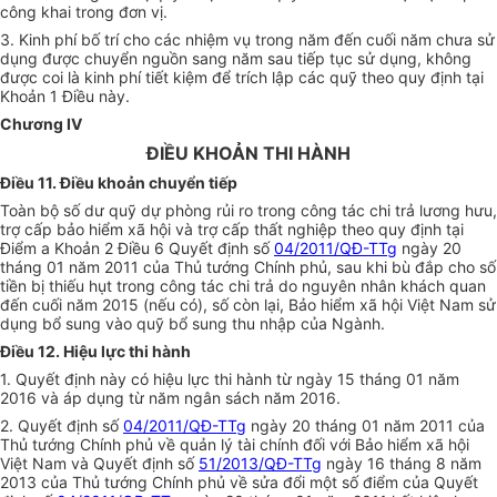
công khai trong đơn vị.
3. Kinh phí bố trí cho các nhiệm vụ trong năm đến cuối năm chưa sử
dụng được chuyển nguồn sang năm sau tiếp tục sử dụng, không
được coi là kinh phí tiết kiệm để trích lập các quỹ theo quy định tại
Khoản 1 Điều này.
Chương IV
ĐIỀU KHOẢN THI HÀNH
Điều 11. Điều khoản chuyển tiếp
Toàn bộ số dư quỹ dự phòng rủi ro trong công tác chi trả lương hưu,
trợ cấp bảo hiểm xã hội và trợ cấp thất nghiệp theo quy định tại
Điểm a Khoản 2 Điều 6 Quyết định số
04/2011/QĐ-TTg
ngày 20
tháng 01 năm 2011 của Thủ tướng Chính phủ, sau khi bù đắp cho số
tiền bị thiếu hụt trong công tác chi trả do nguyên nhân khách quan
đến cuối năm 2015 (nếu có), số còn lại, Bảo hiểm xã hội Việt Nam sử
dụng bổ sung vào quỹ bổ sung thu nhập của Ngành.
Điều 12. Hiệu lực thi hành
1. Quyết định này có hiệu lực thi hành từ ngày 15 tháng 01 năm
2016 và áp dụng từ năm ngân sách năm 2016.
2. Quyết định số
04/2011/QĐ-TTg
ngày 20 tháng 01 năm 2011 của
Thủ tướng
Chính phủ
về quản lý tài chính đối với Bảo hiểm xã hội
Việt Nam và Quyết định số
51/2013/QĐ-TTg
ngày 16 tháng 8 năm
2013 của Thủ tướng
Chính phủ
về sửa đổi một số điểm của Quyết