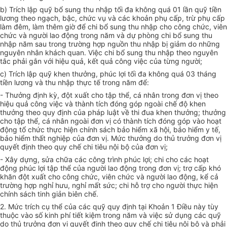
b) Trích lập quỹ bổ sung thu nhập tối đa không quá 01 lần quỹ tiền
lương theo ngạch, bậc, chức vụ và các khoản phụ cấp, trừ phụ cấp
làm đêm, làm thêm giờ để chi bổ sung thu nhập cho công chức, viên
chức và người lao động trong năm và dự phòng chi bổ sung thu
nhập năm sau trong
trường hợp
nguồn thu nhập bị giảm do những
nguyên nhân khách quan. Việc chi bổ sung thu nhập theo nguyên
tắc phải gắn với hiệu quả, kết quả công việc của từng người;
c) Trích lập quỹ khen thưởng, phúc lợi tối đa không quá 03 tháng
tiền lương và thu nhập thực tế trong năm để:
- Thưởng định kỳ, đột xuất cho tập thể, cá nhân trong đơn vị theo
hiệu quả công việc và thành tích đóng góp ngoài chế độ khen
thưởng theo quy định của pháp luật về thi đua khen thưởng; thưởng
cho tập thể, cá nhân ngoài đơn vị có thành tích đóng góp vào hoạt
động tổ chức thực hiện chính sách bảo hiểm xã hội, bảo hiểm y tế,
bảo hiểm thất nghiệp của đơn vị. Mức thưởng do thủ trưởng
đơn vị
quyết định theo quy chế chi tiêu nội bộ của đơn vị;
- Xây dựng, sửa chữa các công trình phúc lợi; chi cho các hoạt
động phúc lợi tập thể của người lao động trong đơn vị; trợ cấp khó
khăn đột xuất cho công chức, viên chức và người lao động, kể cả
trường hợp nghỉ hưu, nghỉ mất sức; chi
hỗ trợ
cho người thực hiện
chính sách tinh giản biên chế.
2. Mức trích cụ thể của các quỹ quy định tại Khoản 1 Điều này
tùy
thuộc vào số kinh phí tiết kiệm trong năm và việc sử dụng các quỹ
do thủ trưởng đơn vị quyết định theo quy chế chi tiêu nội bộ và phải