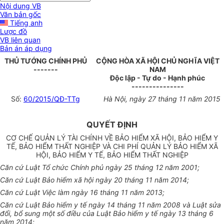
Nội dung VB
Văn bản gốc
Tiếng anh
Lược đồ
VB liên quan
Bản án áp dụng
THỦ TƯỚNG CHÍNH P
HỦ
CỘNG HÒA XÃ HỘI CHỦ NGHĨA VIỆT
-------
NAM
Độc lập - Tự do - Hạnh phúc
---------------
Số:
60/2015/QĐ-TTg
Hà Nội
, ngày
27
tháng
11
năm
2015
QUYẾT ĐỊNH
CƠ CHẾ QUẢN LÝ TÀI CHÍNH VỀ BẢO HIỂM XÃ HỘI, BẢO HIỂM Y
TẾ, BẢO HIỂM THẤT NGHIỆP VÀ CHI PHÍ QUẢN LÝ BẢO HIỂM XÃ
HỘI, BẢO HIỂM Y TẾ, BẢO HIỂM THẤT NGHIỆP
Căn cứ Luật Tổ chức Chính phủ ngày 25 tháng 12 năm 2001;
Căn cứ Luật Bảo hiểm xã hội ngày 20 tháng
11
năm 2014;
Căn cứ Luật Việc làm ngày 16
tháng
11 năm 2013;
Căn cứ Luật Bảo hiểm y tế ngày 14 tháng 11 n
ă
m 2008 và Luật sửa
đổi, bổ sung một s
ố
điều của Luật Bảo hiểm y tế ngày 13 tháng 6
năm 20
1
4;