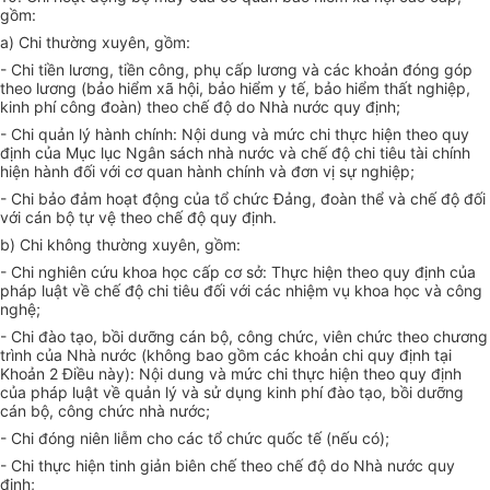
gồm:
a) Chi thường xuyên, gồm:
- Chi tiền lương, tiền công, phụ cấp lương và các khoản đóng góp
theo lương (bảo hiểm xã hội, bảo hiểm y tế, bảo hiểm thất nghiệp,
kinh phí công đoàn) theo chế độ do Nhà nước quy định;
- Chi quản lý hành chính: Nội dung và mức chi thực hiện theo quy
định của Mục lục Ngân sách nhà nước và chế độ chi tiêu tài chính
hiện hành đối với cơ quan hành chính và đơn vị sự nghiệp;
- Chi bảo đảm hoạt động của tổ chức Đảng, đoàn thể và chế độ đối
với cán bộ tự vệ theo chế độ quy định.
b) Chi không thường xuyên, gồm:
- Chi nghiên cứu khoa học cấp cơ sở: Thực hiện theo quy định của
pháp luật về chế độ chi tiêu đối với các nhiệm vụ khoa học và công
nghệ;
- Chi đào tạo, bồi dưỡng cán bộ, công chức, viên chức theo chương
trình của Nhà nước (không bao gồm các khoản chi quy định tại
Khoản 2 Điều này): Nội
d
ung và mức chi thực hiện th
e
o quy định
của pháp luật về quản
lý
và sử dụng kinh phí đào tạo, bồi dưỡng
cán bộ, công chức nhà nước;
- Chi đóng niên liễm cho các tổ chức quốc tế (nếu có);
- Chi thực hiện tinh giản biên chế theo chế độ do Nhà nước quy
định;