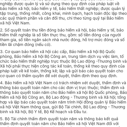
nghiệp được quản lý và sử dụng theo quy định của pháp luật về
bảo hiểm xã hội, bảo hiểm y tế, bảo hiểm thất nghiệp; được quản lý
tập trung, thống nhất, công khai, minh bạch, hạch toán độc lập theo
các quỹ thành phần và cân đối thu, chi theo từng quỹ tại Bảo hiểm
xã hội Việt Nam.
2. Số quyết toán thu tiền đóng bảo hiểm xã hội, bảo hiểm y tế, bảo
hiểm thất nghiệp là số tiền thực thu, gồm: số tiền đóng của người
tham gia, số tiền ngân sách nhà nước đóng,
hỗ trợ
mức đóng và số
tiền lãi chậm đóng (nếu có).
3. Cơ quan bảo hiểm xã hội các cấp, Bảo hiểm xã hội Bộ Quốc
phòng, Bảo hiểm xã hội Bộ Công an, trung tâm dịch vụ việc làm, tổ
chức bảo hiểm thất nghiệp trực thuộc Bộ Lao động -Thương binh và
Xã hội phải thực hiện công tác kế toán, thống kê theo quy định
của
pháp luật về kế toán, thống kê; lập và gửi báo cáo quyết toán cho
cơ quan có thẩm quyền để xét duyệt, thẩm định theo quy định.
4. Bảo hiểm xã hội Việt Nam có trách nhiệm xét duyệt, thẩm định và
thông báo quyết toán năm cho các
đơn vị
trực thuộc; thẩm định và
thông báo quyết toán năm cho Bảo hiểm xã hội Bộ Quốc phòng, Bảo
hiểm xã hội Bộ Công an, Bộ Lao động - Thương binh và Xã hội; tổng
hợp và lập báo cáo quyết toán năm trình Hội đồng quản lý Bảo hiểm
xã hội Việt Nam thông qua, gửi Bộ Tài chính, Bộ Lao động - Thương
binh và Xã hội, Bộ Y tế, Bộ
Kế hoạch
và Đầu tư.
5. Bộ Tài chính thẩm định quyết toán năm và thông báo kết quả
thẩm định quyết toán năm cho Bảo hiểm xã hội Việt Nam đối với