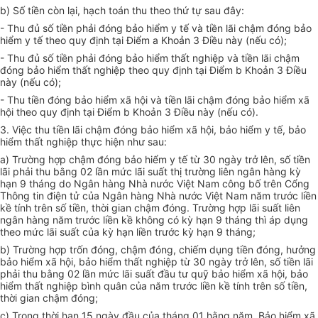
b) Số tiền còn lại, hạch toán thu theo thứ tự sau đây:
- Thu đủ số tiền phải đóng bảo hiểm y tế và tiền lãi chậm đóng bảo
hiểm y tế theo quy định tại Điểm a Khoản 3 Điều này (nếu có);
- Thu đủ số tiền phải đóng bảo hiểm thất nghiệp và tiền lãi chậm
đóng bảo hiểm thất nghiệp theo quy định tại Điểm b Khoản 3 Điều
này (nếu có);
- Thu tiền đóng bảo hiểm xã hội và tiền lãi chậm đóng bảo hiểm xã
hội theo quy định tại Điểm b Khoản 3 Điều này (nếu có).
3. Việc thu tiền lãi chậm đóng bảo hiểm xã hội, bảo hiểm y tế, bảo
hiểm thất nghiệp thực hiện như sau:
a) Trường hợp chậm đóng bảo hiểm y tế từ 30 ngày trở lên, số tiền
lãi phải thu bằng 02 lần mức lãi suất thị trường liên ngân hàng kỳ
hạn 9 tháng do Ngân hàng Nhà nước Việt Nam công bố trên Cổng
Thông tin điện tử của Ngân hàng Nhà nước Việt Nam năm trước liền
kề tính trên số tiền, thời gian chậm đóng. Trường hợp lãi suất liên
ngân hàng năm trước liền kề không có kỳ hạn 9 tháng thì áp dụng
theo mức lãi suất của kỳ hạn liền trước kỳ hạn 9 tháng;
b) Trường hợp trốn đóng, chậm đóng, chiếm dụng tiền đóng, hưởng
bảo hiểm xã hội, bảo hiểm thất nghiệp từ 30 ngày trở lên, số tiền lãi
phải thu bằng 02 lần mức lãi suất đầu tư quỹ bảo hiểm xã hội, bảo
hiểm thất nghiệp bình quân của năm trước liền kề tính trên số tiền,
thời gian chậm đóng;
c) Trong thời hạn 15 ngày đầu của tháng 01 hằng năm, Bảo hiểm xã