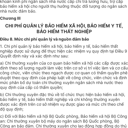
khoản kinh phí ngân sách nhà nước cấp chi trả lương hưu, trợ cấp
bảo hiểm xã hội cho người thụ hưởng thuộc đối tượng do ngân sách
nhà nước đảm bảo.
Chương III
CHI PHÍ QUẢN LÝ BẢO HIỂM XÃ HỘI, BẢO HIỂM Y TẾ,
BẢO HIỂM THẤT NGHIỆP
Điều 8. Mức chi phí quản lý và nguồn đảm bảo
1. Chi phí quản lý bảo hiểm xã hội, bảo hiểm y tế, bảo hiểm thất
nghiệp được sử dụng để thực hiện các nhiệm vụ quy định tại Điều 9
Quyết định này và xác định như sau:
a) Chi thường xuyên của cơ quan bảo hiểm xã hội các cấp được xác
định theo số lượng người làm việc trên cơ sở vị trí việc làm và cơ cấu
công chức, viên chức theo ngạch được cơ quan có thẩm quyền phê
duyệt theo quy định của pháp luật về công chức, viên chức và định
mức phân bổ dự toán chi thường xuyên ngân sách nhà nước theo
quy định của cấp có thẩm quyền;
b) Chi thường xuyên đặc thù về
tổ chức
thực hiện bảo hiểm xã hội,
bảo hiểm y tế, bảo hiểm thất nghiệp và chi không thường xuyên
được xác định trên cơ sở nhiệm vụ được giao và mức chi theo chế
độ quy định;
c) Đối với Bảo hiểm xã hội Bộ Quốc phòng, Bảo hiểm xã hội Bộ Công
an: Chi thường xuyên bộ máy do ngân sách Bộ Quốc phòng, Bộ
Công an bảo đảm. Chi thường xuyên cho lao động hợp đồng do thủ