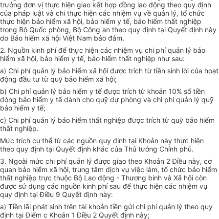
trưởng đơn vị thực hiện giao kết hợp đồng lao động theo quy định
của pháp luật và chi thực hiện các nhiệm vụ về quản lý, tổ chức
thực hiện bảo hiểm xã hội, bảo hiểm y tế, bảo hiểm thất nghiệp
trong Bộ Quốc phòng, Bộ Công an theo quy định tại Quyết định này
do Bảo hiểm xã hội Việt Nam bảo đảm.
2. Nguồn kinh phí để thực hiện các nhiệm vụ chi phí quản lý bảo
hiểm xã hội, bảo hiểm y tế, bảo hiểm thất nghiệp như sau:
a) Chi phí quản lý bảo hiểm xã hội được trích từ tiền sinh lời của hoạt
động
đầu tư
từ quỹ bảo hiểm xã hội;
b) Chi phí quản lý bảo hiểm y tế được trích từ khoản 10% số tiền
đóng bảo hiểm y tế dành cho quỹ dự phòng và chi phí quản lý quỹ
bảo hiểm y tế;
c) Chi phí quản lý bảo hiểm thất nghiệp được trích từ quỹ bảo hiểm
thất nghiệp.
Mức trích cụ thể từ các nguồn quy định tại Khoản này thực hiện
theo quy định tại Quyết định khác của Thủ tướng Chính phủ.
3. Ngoài mức chi phí quản lý được giao theo Khoản 2 Điều này, cơ
quan bảo hiểm xã hội, trung tâm dịch vụ việc làm,
tổ chức
bảo hiểm
thất nghiệp trực thuộc Bộ Lao động - Thương binh và Xã hội còn
được sử dụng các nguồn kinh phí sau để thực hiện các nhiệm vụ
quy định tại Điều 9 Quyết định này:
a) Tiền lãi phát sinh trên tài khoản tiền gửi chi phí quản lý theo quy
định tại Điểm c Khoản 1 Điều 2 Quyết định này;