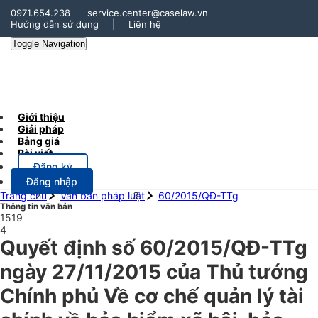
0971.654.238
service.center@caselaw.vn
Hướng dẫn sử dụng
|
Liên hệ
Toggle Navigation
Giới thiệu
Giải pháp
Bảng giá
Bài viết
Đăng ký
Đăng nhập
Trang chủ
Văn bản pháp luật
60/2015/QĐ-TTg
Thông tin văn bản
1519
4
Quyết định số 60/2015/QĐ-TTg
ngày 27/11/2015 của Thủ tướng
Chính phủ Về cơ chế quản lý tài