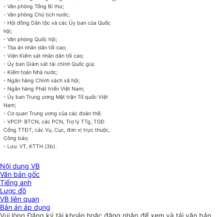
-
Văn
phòng Tổng Bí thư;
-
Văn
phòng Chủ tịch nước;
- Hội đồng Dân tộc và các
Ủy ban
của Quốc
hội;
-
Văn
phòng Quốc hội;
- Tòa án nhân dân tối cao;
- Viện Kiểm sát nhân dân tối cao;
-
Ủy ban
Giám sát tài chính Quốc gia;
- Kiểm toán Nhà nước;
- Ngân hàng Chính sách xã hội;
- Ngân hàng Phát triển Việt Nam;
-
Ủy ban
Trung ương Mặt trận Tổ quốc Việt
Nam;
- Cơ quan Trung ương của các đoàn thể;
- VPCP: BTCN, các PCN, Trợ lý TTg, TGĐ
Cổng TTĐT, các Vụ, Cục, đơn vị trực thuộc,
Công báo;
- Lưu: VT, KTTH (3b).
Nội dung VB
Văn bản gốc
Tiếng anh
Lược đồ
VB liên quan
Bản án áp dụng
Vui lòng
Đăng ký
tài khoản hoặc
đăng nhập
để xem và tải văn bản