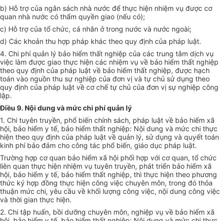
b)
Hỗ trợ
của ngân sách nhà nước để thực hiện nhiệm vụ được cơ
quan nhà nước có thẩm quyền giao (nếu có);
c) Hỗ trợ của tổ chức, cá nhân ở trong nước và nước ngoài;
d) Các khoản thu hợp pháp khác theo quy định của pháp luật.
4. Chi phí quản lý bảo hiểm thất nghiệp của các trung tâm dịch vụ
việc làm được giao thực hiện các nhiệm vụ về bảo hiểm thất nghiệp
theo quy định của pháp luật về bảo hiểm thất nghiệp, được hạch
toán vào nguồn thu sự nghiệp của đơn vị và tự chủ sử dụng theo
quy định của pháp luật về cơ chế tự chủ của đơn vị sự nghiệp công
lập.
Điều 9. Nội dung và mức chi phí quản lý
1. Chi tuyên truyền, phổ biến chính sách, pháp luật về bảo hiểm xã
hội, bảo hiểm y tế, bảo hiểm thất nghiệp: Nội dung và mức chi thực
hiện theo quy định của pháp luật về quản lý, sử dụng và quyết toán
kinh phí bảo đảm cho công tác phổ biến, giáo dục pháp luật.
Trường hợp cơ quan bảo hiểm xã hội phối hợp với cơ quan, tổ chức
liên quan thực hiện nhiệm vụ tuyên truyền, phát triển bảo hiểm xã
hội, bảo hiểm y tế, bảo hiểm thất nghiệp, thì thực hiện theo phương
thức ký hợp đồng thực hiện công việc chuyên môn, trong đó thỏa
thuận mức chi, yêu cầu về khối lượng công việc, nội dung công việc
và thời gian thực hiện.
2. Chi tập huấn, bồi dưỡng chuyên môn, nghiệp vụ về bảo hiểm xã
hội, bảo hiểm y tế, bảo hiểm thất nghiệp: Nội dung và mức chi thực