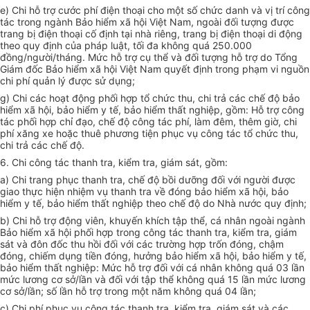
e) Chi hỗ trợ cước phí điện thoại cho một số chức danh và vị trí công
tác trong ngành Bảo hiểm xã hội Việt Nam, ngoài đối tượng được
trang bị điện thoại cố định tại nhà riêng, trang bị điện thoại di động
theo quy định của pháp luật, tối đa không quá 250.000
đồng/người/tháng. Mức hỗ trợ cụ thể và đối tượng hỗ trợ do Tổng
Giám đốc Bảo hiểm xã hội Việt Nam quyết định trong phạm vi nguồn
chi phí quản lý được sử dụng;
g) Chi các hoạt động phối hợp tổ chức thu, chi trả các chế độ bảo
hiểm xã hội, bảo hiểm y tế, bảo hiểm thất nghiệp, gồm: Hỗ trợ công
tác
phối hợp
chỉ đạo, chế độ công tác phí, làm đêm, thêm giờ, chi
phí xăng xe hoặc thuê phương tiện phục vụ công tác tổ chức thu,
chi trả các chế độ.
6. Chi công tác thanh tra, kiểm tra, giám sát, gồm:
a) Chi trang phục thanh tra, chế độ bồi dưỡng đối với người được
giao thực hiện nhiệm vụ thanh tra về đóng bảo hiểm xã hội, bảo
hiểm y tế, bảo hiểm thất nghiệp theo chế độ do Nhà nước quy định;
b) Chi hỗ trợ động viên, khuyến khích tập thể, cá nhân ngoài ngành
Bảo hiểm xã hội phối hợp trong công tác thanh tra, kiểm tra, giám
sát và đôn đốc thu hồi đối với các trường hợp trốn đóng, chậm
đóng, chiếm dụng tiền đóng, hưởng bảo hiểm xã hội, bảo hiểm y tế,
bảo hiểm thất nghiệp: Mức hỗ trợ đối với cá nhân không quá 03 lần
mức lương cơ sở/lần và đối với tập thể không quá 15 lần mức lương
cơ sở/lần; số lần hỗ trợ trong một năm không quá 04 lần;
c) Chi phí phục vụ công tác thanh tra, kiểm tra, giám sát và các