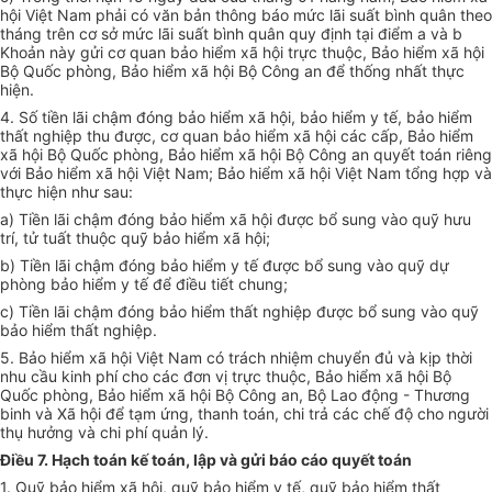
hội Việt Nam phải có văn bản thông báo mức lãi suất bình quân theo
tháng trên cơ sở mức lãi suất bình quân quy định tại điểm a và b
Khoản này gửi cơ quan bảo hiểm xã hội trực thuộc, Bảo hiểm xã hội
Bộ Quốc phòng, Bảo hiểm xã hội Bộ Công an để thống nhất thực
hiện.
4. Số tiền lãi chậm đóng bảo hiểm xã hội, bảo hiểm y tế, bảo hiểm
thất nghiệp thu được, cơ quan bảo hiểm xã hội các cấp, Bảo hiểm
xã hội Bộ Quốc phòng, Bảo hiểm xã hội Bộ Công an quyết toán riêng
với Bảo hiểm xã hội Việt Nam; Bảo hiểm xã hội Việt Nam tổng hợp và
thực hiện như sau:
a) Tiền lãi chậm đóng bảo hiểm xã hội được bổ sung vào quỹ hưu
trí, tử tuất thuộc quỹ bảo hiểm xã hội;
b) Tiền lãi chậm đóng bảo hiểm y tế được bổ sung vào quỹ dự
phòng bảo hiểm y tế để điều tiết chung;
c) Tiền lãi chậm đóng bảo hiểm thất nghiệp được bổ sung vào quỹ
bảo hiểm thất nghiệp.
5. Bảo hiểm xã hội Việt Nam có trách nhiệm chuyển đủ và kịp thời
nhu cầu kinh phí cho các đơn vị trực thuộc, Bảo hiểm xã hội Bộ
Quốc phòng, Bảo hiểm xã hội Bộ Công an, Bộ Lao động - Thương
binh và Xã hội để tạm ứng, thanh toán, chi trả các chế độ cho người
thụ hưởng và chi phí quản lý.
Điều 7. Hạch toán kế toán, lập và gửi báo cáo quyết toán
1. Quỹ bảo hiểm xã hội, quỹ bảo hiểm y tế, quỹ bảo hiểm thất