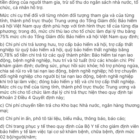
tiền đóng của người tham gia, trừ số thu do ngân sách nhà nước, tổ
chức, cá nhân hỗ trợ.
Mức chi cụ thể đối với từng nhóm đối tượng tham gia và của từng
tỉnh, thành phố trực thuộc Trung ương do Tổng Giám đốc Bảo hiểm
xã hội Việt Nam quy định phù hợp với tình hình thực tế của từng địa
phương; trong đó, mức chi thù lao cho tổ chức làm đại lý thu bằng
75% mức chi do Tổng Giám đốc Bảo hiểm xã hội Việt Nam quy định;
b) Chi phí chi trả lương hưu, trợ cấp bảo hiểm xã hội, trợ cấp thất
nghiệp từ quỹ bảo hiểm xã hội, quỹ bảo hiểm thất nghiệp bằng
0,78% số tiền chi trả từ các quỹ thành phần: Bảo hiểm tai nạn lao
động, bệnh nghề nghiệp, hưu trí và tử tuất (trừ các khoản chi: Phí
khám giám định; dưỡng sức, phục hồi sức khỏe; hỗ trợ phòng ngừa,
chia sẻ rủi ro về tai nạn lao động, bệnh nghề nghiệp; hỗ trợ chuyển
đổi nghề nghiệp cho người bị tai nạn lao động, bệnh nghề nghiệp
khi trở lại làm việc; đóng bảo hiểm y tế) và chi trợ cấp thất nghiệp.
Mức chi cụ thể của từng tỉnh, thành phố trực thuộc Trung ương và
mức chi cho tổ chức làm đại lý chi trả thực hiện theo quy định tại
Khoản 2 Điều 4 Quyết định này;
c) Chi phí chuyển tiền trả cho Kho bạc Nhà nước, ngân hàng thương
mại;
d) Chi phí in ấn, phô tô tài liệu, biểu mẫu, thông báo, báo cáo;
đ) Chi trang phục y tế theo quy định của Bộ Y tế cho giám định viên
bảo hiểm y tế làm việc tại cơ sở khám bệnh, chữa bệnh, định mức
02 bộ/người/năm;