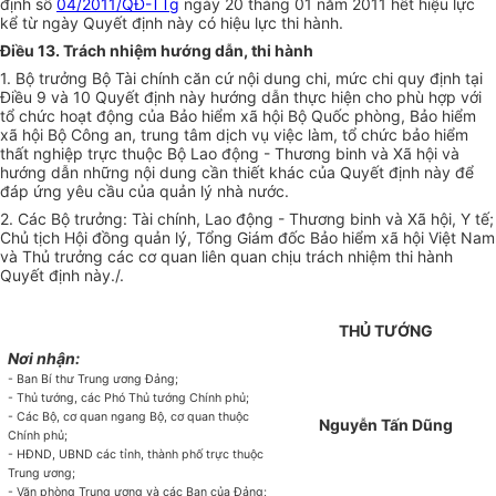
định số
04/2011/QĐ-TTg
ngày 20 tháng 01 năm 2011 hết hiệu lực
kể từ ngày Quyết định này có hiệu lực thi hành.
Điều 13. Trách nhiệm hướng dẫn, thi hành
1. Bộ trưởng Bộ Tài chính căn cứ nội dung chi, mức chi quy định tại
Điều 9 và 10 Quyết định này hướng dẫn thực hiện cho phù hợp với
tổ chức hoạt động của Bảo hiểm xã hội Bộ Quốc phòng, Bảo hiểm
xã hội Bộ Công an, trung tâm dịch vụ việc làm, tổ chức bảo hiểm
thất nghiệp trực thuộc Bộ Lao động - Thương binh và Xã hội và
hướng dẫn những nội dung cần thiết khác của Quyết định này để
đáp ứng yêu cầu của quản lý nhà nước.
2. Các Bộ trưởng: Tài chính, Lao động - Thương binh và Xã hội, Y tế;
Chủ tịch Hội đồng quản lý, Tổng Giám đốc Bảo hiểm xã hội Việt Nam
và Thủ trưởng các cơ quan liên quan chịu trách nhiệm thi hành
Quyết định này./.
THỦ TƯỚNG
Nơi nhận:
- Ban Bí thư Trung ương Đảng;
- Thủ tướng, các Phó Thủ tướng Chính phủ;
- Các Bộ, cơ quan ngang Bộ, cơ quan thuộc
Nguyễn Tấn Dũng
Chính phủ;
- HĐND,
UBND
các tỉnh, thành phố trực thuộc
Trung ương;
-
Văn
phòng Trung ương và các Ban của Đảng;