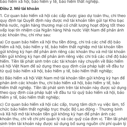
bảo hiểm xã hội, bảo hiểm y tế, bảo hiểm thất nghiệp.
Điều 2. Mở tài khoản
1. Cơ quan bảo hiểm xã hội các cấp được giao dự toán thu, chi theo
quy định tại Quyết định này được mở tài khoản tiền gửi tại Kho bạc
Nhà nước, ngân hàng thương mại có chất lượng hoạt động tốt theo
xếp loại tín nhiệm của Ngân hàng Nhà nước Việt Nam để phản ánh
các khoản thu, chi như sau:
a) Cơ quan bảo hiểm xã hội thu tiền đóng, chi trả các chế độ bảo
hiểm xã hội, bảo hiểm y tế, bảo hiểm thất nghiệp mở tài khoản tiền
gửi không kỳ hạn để phản ánh riêng các khoản thu và mở tài khoản
tiền gửi không kỳ hạn để phản ánh riêng việc chi trả các chế độ bảo
hiểm. Tiền lãi phát sinh trên các tài khoản này chuyển về Bảo hiểm
xã hội Việt Nam để sử dụng theo quy định của pháp luật về đầu tư
từ quỹ bảo hiểm xã hội, bảo hiểm y tế, bảo hiểm thất nghiệp;
b) Bảo hiểm xã hội Việt Nam mở tài khoản tiền gửi không kỳ hạn để
phản ánh các khoản thu, chi bảo hiểm xã hội, bảo hiểm y tế, bảo
hiểm thất nghiệp. Tiền lãi phát sinh trên tài khoản này được sử dụng
theo quy định của pháp luật về đầu tư từ quỹ bảo hiểm xã hội, bảo
hiểm y tế, bảo hiểm thất nghiệp;
c) Cơ quan bảo hiểm xã hội các cấp, trung tâm dịch vụ việc làm, tổ
chức bảo hiểm thất nghiệp trực thuộc Bộ Lao động - Thương binh
và Xã hội mở tài khoản tiền gửi không kỳ hạn để phản ánh các
khoản thu, chi về chi phí quản lý và các quỹ của đơn vị. Tiền lãi phát
sinh trên tài khoản này được sử dụng bổ sung nguồn chi phí quản lý