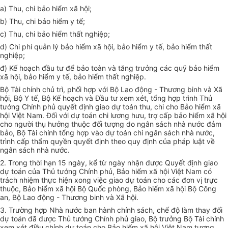
a) Thu, chi bảo hiểm xã hội;
b) Thu, chi bảo hiểm y tế;
c) Thu, chi bảo hiểm thất nghiệp;
d) Chi phí quản lý bảo hiểm xã hội, bảo hiểm y tế, bảo hiểm thất
nghiệp;
đ) Kế hoạch đầu tư để bảo toàn và tăng trưởng các quỹ bảo hiểm
xã hội, bảo hiểm y tế, bảo hiểm thất nghiệp.
Bộ Tài chính chủ trì, phối hợp với Bộ Lao động - Thương binh và Xã
hội, Bộ Y tế, Bộ Kế hoạch và Đầu tư xem xét,
tổng hợp
trình Thủ
tướng Chính phủ quyết định giao dự toán thu, chi cho Bảo hiểm xã
hội Việt Nam. Đối với dự toán chi lương hưu, trợ cấp bảo hiểm xã hội
cho người thụ hưởng thuộc đối tượng do ngân sách nhà nước đảm
bảo, Bộ Tài chính tổng hợp vào dự toán chi ngân sách nhà nước,
trình cấp thẩm quyền quyết định theo quy định của pháp luật về
ngân sách nhà nước.
2. Trong thời hạn 15 ngày, kể từ ngày nhận được Quyết định giao
dự toán của Thủ tướng Chính phủ, Bảo hiểm xã hội Việt Nam có
trách nhiệm thực hiện xong việc giao dự toán cho các đơn vị trực
thuộc, Bảo hiểm xã hội Bộ Quốc phòng, Bảo hiểm xã hội Bộ Công
an, Bộ Lao động - Thương binh và Xã hội.
3. Trường hợp Nhà nước ban hành chính sách, chế độ làm thay đổi
dự toán đã được Thủ tướng Chính phủ giao, Bộ trưởng Bộ Tài chính
xem xét điều chỉnh dự toán cho Bảo hiểm xã hội Việt Nam tương