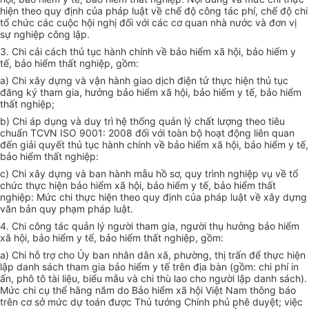
hiện theo quy định của pháp luật về chế độ công tác phí, chế độ chi
tổ chức các cuộc hội nghị đối với các cơ quan nhà nước và đơn vị
sự nghiệp công lập.
3. Chi cải cách thủ tục hành chính về bảo hiểm xã hội, bảo hiểm y
tế, bảo hiểm thất nghiệp, gồm:
a) Chi xây dựng và vận hành giao dịch điện tử thực hiện thủ tục
đăng ký tham gia, hưởng bảo hiểm xã hội, bảo hiểm y tế, bảo hiểm
thất nghiệp;
b) Chi áp dụng và duy trì hệ thống quản lý chất lượng theo tiêu
chuẩn TCVN ISO 9001: 2008 đối với toàn bộ hoạt động liên quan
đến giải quyết thủ tục hành chính về bảo hiểm xã hội, bảo hiểm y tế,
bảo hiểm thất nghiệp:
c) Chi xây dựng và ban hành mẫu hồ sơ, quy trình nghiệp vụ về tổ
chức thực hiện bảo hiểm xã hội, bảo hiểm y tế, bảo hiểm thất
nghiệp: Mức chi thực hiện theo quy định của pháp luật về xây dựng
văn
bản quy phạm pháp luật.
4. Chi công tác quản lý người tham gia, người thụ hưởng bảo hiểm
xã hội, bảo hiểm y tế, bảo hiểm thất nghiệp, gồm:
a) Chi hỗ trợ cho
Ủy ban
nhân dân xã, phường, thị trấn để thực hiện
lập danh sách tham gia bảo hiểm y tế trên địa bàn (gồm: chi phí in
ấn, phô tô tài liệu, biểu mẫu và chi thù lao cho người lập danh sách).
Mức chi cụ thể hằng năm do Bảo hiểm xã hội Việt Nam thông báo
trên cơ sở mức dự toán được Thủ tướng Chính phủ phê duyệt; việc