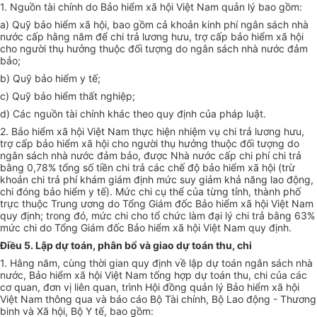
1. Nguồn tài chính do Bảo hiểm xã hội Việt Nam quản lý bao gồm:
a) Quỹ bảo hiểm xã hội, bao gồm cả khoản kinh phí ngân sách nhà
nước cấp hằng
năm
để chi trả lương hưu, trợ cấp bảo hiểm xã hội
cho người thụ hưởng thuộc đối tượng do ngân sách nhà nước đảm
bảo;
b) Quỹ bảo hiểm y tế;
c) Quỹ bảo hiểm thất nghiệp;
d) Các nguồn tài chính khác theo quy định của pháp luật.
2. Bảo hiểm xã hội Việt Nam thực hiện nhiệm vụ chi trả lương hưu,
trợ cấp bảo hiểm xã hội cho người thụ hưởng thuộc đối tượng do
ngân sách nhà nước đảm bảo, được Nhà nước cấp chi phí chi trả
bằng 0,78% tổng số tiền chi trả các chế độ bảo hiểm xã hội (trừ
khoản chi trả phí khám giám định mức suy giảm khả năng lao động,
chi đóng bảo hiểm y tế). Mức chi cụ thể của từng tỉnh, thành phố
trực thuộc Trung ương do Tổng Giám đốc Bảo hiểm xã hội Việt Nam
quy định; trong đó, mức chi cho tổ chức làm đại lý chi trả bằng 63%
mức chi do Tổng Giám đốc Bảo hiểm xã hội Việt Nam quy định.
Điều 5. Lập dự toán, phân bổ và giao dự toán thu, chi
1. Hằng năm, cùng
thời gian
quy định về lập dự toán ngân sách nhà
nước, Bảo hiểm xã hội Việt Nam tổng hợp dự toán thu, chi của các
cơ quan, đơn vị liên quan, trình Hội đồng quản lý Bảo hiểm xã hội
Việt Nam thông qua và báo cáo Bộ Tài chính, Bộ Lao động - Thương
binh và Xã hội, Bộ Y tế, bao gồm: