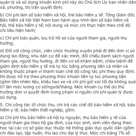
quản lý và sử dụng khoản kinh phí này do Chủ tịch
Ủy ban
nhân dân
xã, phường, thị trấn quyết định;
b) Chi phí làm sổ bảo hiểm xã hội, thẻ bảo hiểm y tế: Tổng Giám đốc
Bảo hiểm xã hội Việt Nam ban hành quy trình làm sổ bảo hiểm xã
hội, thẻ bảo hiểm y tế; nội dung và mức chi thực hiện theo chế độ
chi tiêu hiện hành;
c) Chi phí bảo quản, lưu trữ hồ sơ của người tham gia, người thụ
hưởng;
d) Đối với công chức, viên chức thường xuyên phải đi đến đơn vị sử
dụng lao động, khu dân cư để xác minh, đối chiếu danh sách người
tham gia, người thụ hưởng, đi đến cơ sở khám bệnh, chữa bệnh để
giám định bảo hiểm y tế mà tự túc bằng phương tiện cá nhân và
không thuộc phạm vi thanh toán chế độ công tác phí theo quy định,
thì được hỗ trợ theo phương thức k
hoán
tiền tự túc phương tiện
(gồm tiền nhiên liệu, khấu hao xe và chi phí gửi xe) tối đa không quá
01 lần mức lương cơ sở/người/tháng. Mức k
hoán
cụ thể do thủ
trưởng đơn vị quyết định trong phạm vi nguồn chi phí quản lý được
sử dụng.
5. Chi công tác tổ chức thu, chi trả các chế độ bảo hiểm xã hội, bảo
hiểm y tế, bảo hiểm thất nghiệp, gồm:
a) Chi phí thu bảo hiểm xã hội tự nguyện, thu bảo hiểm y tế của
người tham gia theo hộ gia đình, của học sinh, sinh viên đang theo
học tại các cơ sở giáo dục thuộc hệ thống giáo dục quốc dân (gồm:
chi đào tạo, tập huấn, thù lao cho đại lý thu). Mức chi bằng 7% số