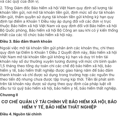
và các quỹ của đơn vị.
2. Tổng Giám đốc Bảo hiểm xã hội Việt Nam quy định số lượng tài
khoản tiền gửi, nơi mở tài khoản tiền gửi, định mức số dư tài khoản
tiền gửi, thẩm quyền sử dụng tài khoản tiền gửi không kỳ hạn quy
định tại điểm a Khoản 1 Điều này áp dụng đối với các đơn vị trực
thuộc Bảo hiểm xã hội Việt Nam và quy định đối với Bảo hiểm xã hội
Bộ Quốc phòng, Bảo hiểm xã hội Bộ Công an sau khi có ý kiến thống
nhất của các
tổ chức
bảo hiểm xã hội này.
Điều 3. Bảo đảm thanh khoản
Ngoài việc mở tài khoản tiền gửi phản ánh các khoản thu, chi theo
quy định tại Điểm b Khoản 1 Điều 2 Quyết định này, Bảo hiểm xã hội
Việt Nam mở tài khoản tiền gửi không kỳ hạn và duy trì trên tài
khoản này số dư thường xuyên tương đương với mức chi bình quân
1,5 tháng theo tổng dự toán chi các chế độ bảo hiểm xã hội, bảo
hiểm y tế, bảo hiểm thất nghiệp được giao hàng năm để bảo đảm
thanh khoản và chỉ được sử dụng trong trường hợp các nguồn thu
theo tiến độ nhưng chưa được tập trung kịp thời. Tiền lãi phát sinh
trên tài khoản này được sử dụng theo quy định của pháp luật về
đầu tư từ quỹ bảo hiểm xã hội, bảo hiểm y tế, bảo hiểm thất nghiệp.
Chương II
CƠ CHẾ QUẢN LÝ TÀI CHÍNH VỀ BẢO HIỂM XÃ HỘI, BẢO
HIỂM Y TẾ, BẢO HIỂM THẤT NGHIỆP
Điều 4. Nguồn tài chính