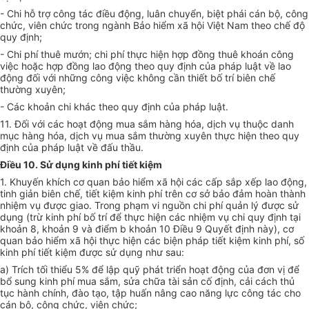
- Chi hỗ trợ công tác điều động, luân chuyển, biệt phái cán bộ, công
chức, viên chức trong ngành Bảo hiểm xã hội Việt Nam theo chế độ
quy định;
- Chi phí thuê mướn; chi phí thực hiện hợp đồng thuê k
hoán
công
việc hoặc hợp đồng lao động theo quy định của pháp luật về lao
động đối với những công việc không cần thiết bố trí biên chế
thường xuyên;
- Các khoản chi khác theo quy định của pháp luật.
11. Đối với các hoạt động mua sắm hàng hóa, dịch vụ thuộc danh
mục hàng hóa, dịch vụ mua sắm thường xuyên thực hiện theo quy
định của pháp luật về đấu thầu.
Điều 10. Sử dụng kinh phí tiết kiệm
1. Khuyến khích cơ quan bảo hiểm xã hội các cấp sắp xếp lao động,
tinh giản biên ch
ế
, tiết kiệm kinh phí trên cơ sở bảo đảm hoàn thành
nhiệm vụ được giao. Trong phạm vi nguồn chi phí quản lý được sử
dụng (trừ kinh phí bố trí để thực hiện các nhiệm vụ chi quy định tại
khoản 8, khoản 9 và điểm b khoản 10 Điều 9 Quyết định này), cơ
quan bảo hiểm xã hội thực hiện các biện pháp tiết kiệm kinh phí, số
kinh phí tiết kiệm được sử dụng như sau:
a) Trích tối thiểu 5% để lập quỹ phát triển hoạt động của đơn vị để
bổ sung kinh phí mua sắm, sửa chữa tài sản cố định, cải cách thủ
tục hành chính, đào tạo, tập huấn nâng cao năng lực công tác cho
cán bộ, công chức, viên chức;