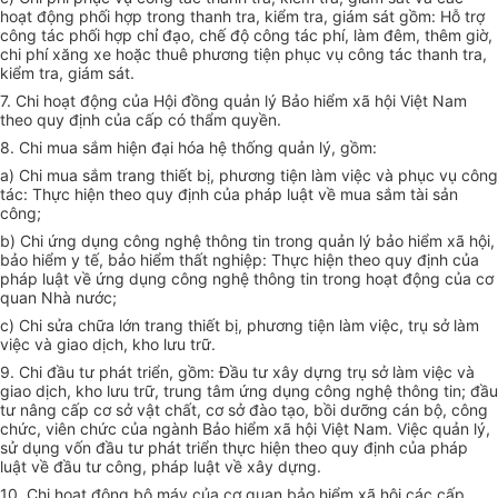
hoạt động phối hợp trong thanh tra,
kiểm tra
, giám sát gồm: Hỗ trợ
công tác phối hợp chỉ đạo, chế độ công tác phí, làm đêm, thêm giờ,
chi phí xăng xe hoặc thuê phương tiện phục vụ công tác thanh tra,
kiểm tra, giám sát.
7. Chi hoạt động của Hội đồng quản lý Bảo hiểm xã hội Việt Nam
theo quy định của cấp có thẩm quyền.
8. Chi mua sắm hiện đại hóa hệ thống quản lý, gồm:
a) Chi mua sắm trang thiết bị, phương tiện làm việc và phục vụ công
tác: Thực hiện theo quy định của pháp luật về mua sắm tài sản
công;
b) Chi ứng dụng công ng
hệ thông tin
trong quản lý bảo hiểm xã hội,
bảo hiểm y tế, bảo hiểm thất nghiệp: Thực hiện theo quy định của
pháp luật về ứng dụng công ng
hệ thông tin
trong hoạt động của cơ
quan Nhà nước;
c) Chi sửa chữa lớn trang thiết bị, phương tiện làm việc, trụ sở làm
việc và giao dịch, kho lưu trữ.
9. Chi đầu tư phát triển, gồm: Đầu tư xây dựng trụ sở
là
m việc và
giao dịch, kho lưu trữ, trung tâm ứng dụng công ng
hệ thông tin
; đầu
tư nâng cấp cơ sở vật chất, cơ sở đào tạo, bồi dưỡng cán bộ, công
chức, viên chức của ngành Bảo hiểm xã hội Việt Nam. Việc quản lý,
sử dụng vốn đầu tư phát triển thực hiện theo quy định của pháp
luật về đầu tư công, pháp luật về xây dựng.
10. Chi hoạt động bộ máy của cơ quan bảo hiểm xã hội các cấp,