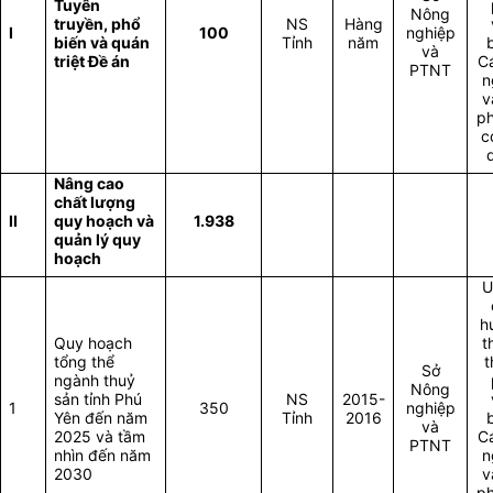
Tuyên
Nông
truyền, phổ
NS
Hàng
I
100
nghiệp
biến và quán
Tỉnh
năm
và
triệt Đề án
Cá
PTNT
n
v
p
c
Nâng cao
chất lượng
II
quy hoạch và
1.938
quản lý quy
hoạch
U
h
Quy hoạch
t
tổng thể
t
Sở
ngành thuỷ
Nông
sản tỉnh Phú
NS
2015-
1
350
nghiệp
Yên đến năm
Tỉnh
2016
và
2025 và tầm
Cá
PTNT
nhìn đến năm
n
2030
v
p