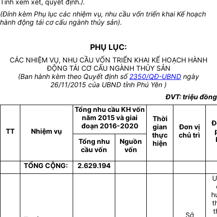
Tỉnh xem xét, quyết định./.
(Đính kèm Phụ lục các nhiệm vụ, nhu cầu vốn triển khai Kế hoạch
hành động tái cơ cấu ngành thủy sản).
PHỤ LỤC:
CÁC NHIỆM VỤ, NHU CẦU VỐN TRIỂN KHAI KẾ HOẠCH HÀNH
ĐỘNG TÁI CƠ CẤU NGÀNH THỦY SẢN
(Ban hành kèm theo Quyết định số
2350/QĐ-UBND
ngày
26/11/2015 của UBND tỉnh Phú Yên )
ĐVT: triệu đồng
Tổng nhu cầu KH vốn
năm 2015 và giai
Thời
Đ
đoạn 2016-2020
gian
Đơn vị
TT
Nhiệm vụ
thực
chủ trì
Tổng nhu
Nguồn
hiện
cầu vốn
vốn
TỔNG CỘNG:
2.629.194
U
h
t
t
Sở