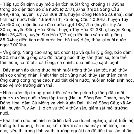
- Tiếp tục ổn định quy mô diện tích nuôi trồng khoảng 11.095ha,
trong đó diện tích ao đìa nước lợ 2.171,67ha (thị xã Sông Cầu
849,78ha, huyện Tuy An 369,2ha, huyện Đông Hòa 952,69ha); diện
tích mặt nước biển: 1.650ha (thị xã Sông Cầu 1.000ha, huyện Tuy
An 650ha); diện tích ao đìa nước ngọt 188,17ha (huyện Tuy An
30ha, huyện Đông Hòa 30ha, huyện Tây Hòa 32,38ha, huyện Sông
Hinh 76,47ha, huyện Sơn Hòa 7,17ha); diện tích sản xuất giống
85,04ha; diện tích mặt nước lớn, hồ thuỷ điện, thủy lợi nuôi nước
ngọt 7.000ha.
- Về giống: Nâng cao năng lực chọn tạo và quản lý giống, bảo đảm
90% nhu cầu giống các đối tượng nuôi thủy sản (tôm sú, tôm thẻ,
tôm hùm, cá rô phi, cá hồng, cá chình, cua biển…) sạch bệnh.
- Đẩy mạnh áp dụng thực hành nuôi trồng thủy sản tốt, nuôi thủy
sản có chứng nhận. Phát triển các vùng nuôi thủy sản thâm canh
ứng dụng công nghệ cao, nuôi tiết kiệm nước, nuôi an toàn sinh học,
bảo vệ môi trường sinh thái.
- Nhà nước tập trung phát triển các công trình hạ tầng đầu mối
phục vụ vùng nuôi trồng tập trung (Hạ lưu Sông Bàn Thạch, huyện
Đông Hoà; đầm Cù Mông và vịnh Xuân Đài , thị xã Sông Cầu; xã An
Hải, huyện Tuy An…), dịch vụ thú y thủy sản, giám sát môi trường
nuôi.
- Phát triển các mô hình nuôi liên kết với doanh nghiệp; phát triển hệ
thống tư thương, thu mua, kết nối với các nhà máy chế biến, các
chợ, siêu thị trong tỉnh và thị trường ngoài tỉnh để tiêu thụ sản phẩm