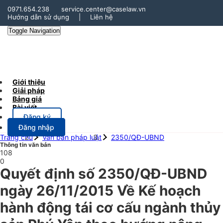
0971.654.238
service.center@caselaw.vn
Hướng dẫn sử dụng
|
Liên hệ
Toggle Navigation
Giới thiệu
Giải pháp
Bảng giá
Bài viết
Đăng ký
Đăng nhập
Trang chủ
Văn bản pháp luật
2350/QĐ-UBND
Thông tin văn bản
108
0
Quyết định số 2350/QĐ-UBND
ngày 26/11/2015 Về Kế hoạch
hành động tái cơ cấu ngành thủy