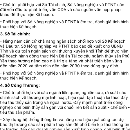
- Chủ trì, phối hợp với Sở Tài chính, Sở Nông nghiệp và PTNT cân
đối vốn đầu tư phát triển, vốn ODA và các nguồn vốn hợp pháp
khác để thực hiện Kế hoạch.
- Phối hợp với Sở Nông nghiệp và PTNT kiểm tra, đánh giá tình hình
thực hiện Kế hoạch.
3. Sở Tài chính
:
- Hàng năm căn cứ khả năng ngân sách phối hợp với Sở Kế hoạch
và Đầu tư, Sở Nông nghiệp và PTNT báo cáo đề xuất cho UBND
Tỉnh về dự toán ngân sách chi thường xuyên khối Tỉnh để thực hiện
Kế hoạch hành động thực hiện Đề án Tái cơ cấu ngành thủy sản Phú
Yên theo hướng nâng cao giá trị gia tăng và phát triển bền vững
đến năm 2020 và tầm nhìn đến năm 2030 theo đúng quy định.
- Phối hợp với Sở Nông nghiệp và PTNT kiểm tra, đánh giá tình hình
thực hiện Kế hoạch.
4. Sở Công Thương:
- Chủ trì phối hợp với các ngành liên quan, nghiên cứu, rà soát các
chính sách về thương mại linh hoạt, hiệu quả, tạo thuận lợi thúc đẩy
tiêu thụ thủy sản trong và ngoài nước. Đẩy mạnh phát triển công
nghiệp chế biến thủy sản gắn với chuỗi liên kết sản xuất - chế biến -
tiêu thụ sản phẩm.
-
Xây dựng hệ thống thông tin và nâng cao hiệu quả công tác dự
báo thị trường
các sản phẩm thủy sản
để phổ biến kịp thời thông tin
thị trường đến các doanh nghiệp
sản xuất kinh doanh, chế biến thủy