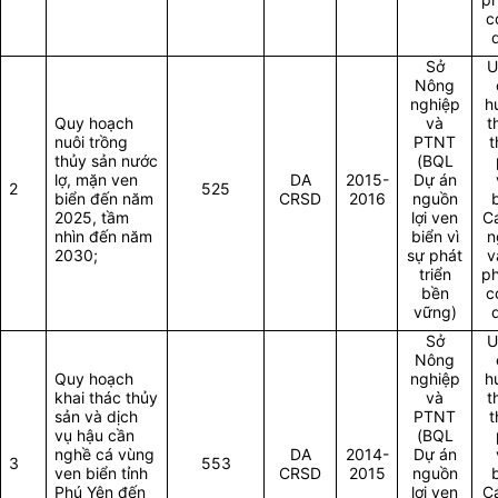
c
Sở
U
Nông
nghiệp
h
Quy hoạch
và
t
nuôi trồng
PTNT
t
thủy sản nước
(BQL
lợ, mặn ven
DA
2015-
Dự án
2
525
biển đến năm
CRSD
2016
nguồn
2025, tầm
lợi ven
Cá
nhìn đến năm
biển vì
n
2030;
sự phát
v
triển
p
bền
c
vững)
Sở
U
Nông
Quy hoạch
nghiệp
h
khai thác thủy
và
t
sản và dịch
PTNT
t
vụ hậu cần
(BQL
nghề cá vùng
DA
2014-
Dự án
3
553
ven biển tỉnh
CRSD
2015
nguồn
Phú Yên đến
lợi ven
Cá