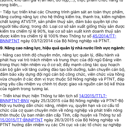
rong biển,...
- Tiếp tục triển khai các Chương trình giám sát an toàn thực phẩm,
tăng cường năng lực cho hệ thống kiểm tra, thanh tra, kiểm nghiệm
chất lượng ATVSTP, sản phẩm thuỷ sản, đảm bảo quyền lợi cho
người tiêu dùng; trong đó: Loại cơ sở sản xuất giống thủy sản được
kiểm tra chiếm tỷ lệ 90%, loại cơ sở sản xuất kinh doanh thuỷ sản
được kiểm tra chiếm tỷ lệ 100% theo Thông tư số
45/2014/TT-
BNNPTNT
ngày 03/12/2014 của Bộ Nông nghiệp và PTNT.
9. Nâng cao năng lực, hiệu quả quản lý nhà nước lĩnh vực ngành
:
- Nâng cao trình độ chuyên môn, năng lực quản lý, điều hành và
phát huy vai trò trách nhiệm và trung thực của đội ngũ Đảng viên
trong thực hiện nhiệm vụ ở cơ sở; đẩy mạnh công tác quy hoạch
cán bộ gắn với tăng cường đào tạo bồi dưỡng, luân chuyển cán bộ,
đảm bảo xây dựng đội ngũ cán bộ công chức, viên chức vừa hồng
vừa chuyên ở các đơn vị trực thuộc Sở Nông nghiệp và PTNT, đáp
ứng yêu cầu nhiệm vụ chính trị được giao và nguồn cán bộ kế thừa
của ngành trong tương lai.
- Triển khai thực hiện Thông tư liên tịch
s
ố
14/2015/TTLT-
BNNPTNT-BNV
ngày 25/3/2015 của Bộ Nông nghiệp và PTNT
-
Bộ
Nội vụ hướng dẫn chức năng, nhiệm vụ, quyền hạn và cơ cấu tổ
chức của cơ quan chuyên môn về nông nghiệp và phát triển nông
thôn thuộc Ủy ban nhân dân cấp Tỉnh, cấp huyện và Thông tư
s
ố
15/2015/TT-BNNPTNT
ngày 26/3/2015 của Bộ Nông nghiệp và
PTNT h
ướng dẫn nhiệm vụ các Chi cục và các tổ chức sự nghiệp