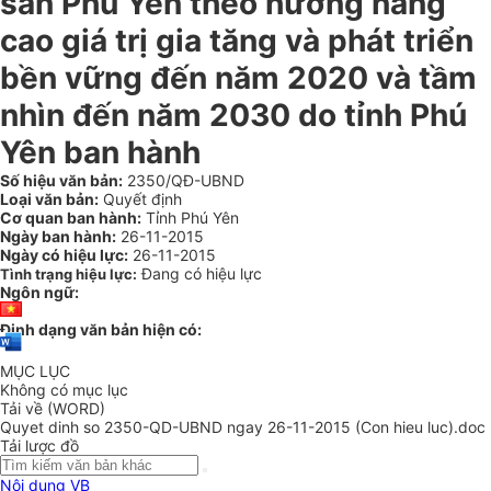
sản Phú Yên theo hướng nâng
cao giá trị gia tăng và phát triển
bền vững đến năm 2020 và tầm
nhìn đến năm 2030 do tỉnh Phú
Yên ban hành
Số hiệu văn bản:
2350/QĐ-UBND
Loại văn bản:
Quyết định
Cơ quan ban hành:
Tỉnh Phú Yên
Ngày ban hành:
26-11-2015
Ngày có hiệu lực:
26-11-2015
Đang có hiệu lực
Tình trạng hiệu lực:
Ngôn ngữ:
Định dạng văn bản hiện có:
MỤC LỤC
Không có mục lục
Tải về (WORD)
Quyet dinh so 2350-QD-UBND ngay 26-11-2015 (Con hieu luc).doc
Tải lược đồ
Nội dung VB