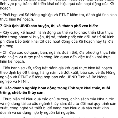
lĩnh vực phụ trách để triển khai có hiệu quả các hoạt động của Kế
hoạch.
- Phối hợp với Sở Nông nghiệp và PTNT kiểm tra, đánh giá tình hình
thực hiện Kế hoạch.
7. Chủ tịch UBND các huyện, thị xã, thành phố ven biển
:
- Xây dựng kế hoạch hành động cụ thể và tổ chức triển khai thực
hiện trong phạm vi huyện, thị xã, thành phố; cân đối, bố trí đủ kinh
phí đảm bảo triển khai tốt các hoạt động của Kế hoạch này tại địa
phương.
- Chỉ đạo các cơ quan, ban, ngành, đoàn thể, địa phương thực hiện
các nhiệm vụ được phân công liên quan đến việc triển khai thực
hiện kế hoạch.
- Tiến hành sơ kết, tổng kết đánh giá kết quả thực hiện Kế hoạch
theo định kỳ
0
6 tháng, hàng năm và đột xuất, báo cáo về Sở Nông
nghiệp và PTNT để tổng hợp báo cáo UBND Tỉnh và Bộ Nông
nghiệp và PTNT.
8.
Các doanh nghiệp hoạt động trong lĩnh vực
khai thác,
nuôi
trồng, chế biến thủy sản
:
- Thực hiện có hiệu quả các chủ trương, chính sách của Nhà nước
và nội dung tái cơ cấu ngành thủy sản; đầu tư đổi mới quy trình sản
xuất, công nghệ và thiết bị để nâng cao hiệu quả sản xuất kinh
doanh và sử dụng hợp lý nguồn tài nguyên.