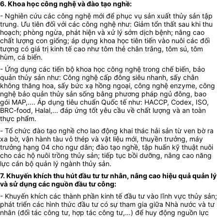
6. Khoa học công nghệ và đào tạo nghề:
- Nghiên cứu các công nghệ mới để phục vụ sản xuất thủy sản tập
trung. Ưu tiên đối với các công nghệ như: Giảm tổn thất sau khi thu
hoạch; phòng ngừa, phát hiện và xử lý sớm dịch bệnh; nâng cao
chất lượng con giống; áp dụng khoa học tiên tiến vào nuôi các đối
tượng có giá trị kinh tế cao như tôm thẻ chân trắng, tôm sú, tôm
hùm, cá biển.
- Ứng dụng các tiến bộ khoa học công nghệ trong chế biến, bảo
quản thủy sản như: Công nghệ cấp đông siêu nhanh, sấy chân
không thăng hoa, sấy bức xạ hồng ngoại, công nghệ enzyme, công
nghệ bảo quản thủy sản sống bằng phương pháp ngủ đông, bao
gói MAP,.... Áp dụng tiêu chuẩn Quốc tế như: HACCP, Codex, ISO,
BRC-food, Halal,... đáp ứng tốt yêu cầu về chất lượng và an toàn
thực phẩm.
-
Tổ chức đào tạo nghề cho lao động khai thác hải sản từ ven bờ ra
xa bờ
,
vận hành tàu vỏ thép và vật liệu mới
, thuyền trưởng, máy
trưởng hạng 04 cho ngư dân; đào tạo nghề, tập huấn kỹ thuật nuôi
cho các hộ nuôi trồng thủy sản; tiếp tục bồi dưỡng, nâng cao năng
lực cán bộ quản lý ngành thủy sản.
7. Khuyến khích thu hút đầu tư tư nhân, nâng cao hiệu quả quản lý
và sử dụng các nguồn đầu tư công:
- Khuyến khích các thành phần kinh tế đầu tư vào lĩnh vực thủy sản;
phát triển các hình thức đầu tư có sự tham gia giữa Nhà nước và tư
nhân (đối tác công tư, hợp tác công tư,…) để huy động nguồn lực