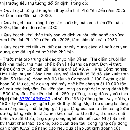
thị trường tiêu thụ tương đối ổn định, trong đó:
+
Quy hoạch tổng thể ngành thuỷ sản tỉnh Phú Yên đến năm 2025
và tầm nhìn đến năm 2030
.
+
Quy hoạch nuôi trồng thủy sản nước lợ, mặn ven biển đến năm
2025, tầm nhìn đến năm 2030
.
+
Quy hoạch
khai thác
thủy sản
và dịch vụ hậu cần nghề cá vùng
ven biển tỉnh Phú Yên
đến năm 2025, tầm nhìn đến năm 2030
.
+ Quy hoạch chi tiết khu đất đầu tư xây dựng cảng cá ngừ chuyên
dụng, chợ đấu giá cá ngừ tỉnh Phú Yên.
-
Trước mắt tập trung chỉ đạo
thực hiện Đề án: “Thí điểm chuỗi liên
kết khai thác, thu mua, chế biến và tiêu thụ cá ngừ”. Đơn vị thực
hiện: Công ty Cổ phần Bá Hải, địa chỉ: Lô A9, A11, Khu Công nghiệp
Hoà Hiệp, huyện Đông Hoà. Quy mô liên kết 05 Tổ đội sản xuất trên
biển (50 tàu cá), đóng mới 08 tàu vỏ Composit (1.100 CV/tàu); cải
hoán 30 tàu cá, xây dựng nhà máy chế biến công suất 10.000 tấn
cá ngừ các loại/năm. Dự kiến sản lượng cá ngừ đại dương đánh bắt
1.500 tấn/năm. Dự kiến kinh phí 260 tỷ đồng, trong đó vay vốn theo
Nghị đinh
67/2014/NĐ-CP
với số tiền 186 tỷ đồng gồm: Vay dài hạn
150,4 tỷ đồng, vay ngắn hạn 35,6 tỷ đồng. Mục tiêu chung là nâng
cao năng suất, chất lượng, giá trị gia tăng của sản phẩm cá ngừ đại
dương bằng việc tổ chức liên kết chuỗi từ khai thác, thu mua, chế
biến và xuất khẩu, ứng dụng công nghệ tiên tiến của Nhật Bản về
kỹ thuật khai thác, sơ chế, bảo quản trên tàu, công nghệ cấp đông
sản phẩm (CAS) để nâng cao hiệu quả sản xuất kinh doanh của