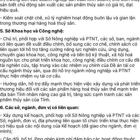
sản biết chủ động sản xuất các sản phẩm thủy sản có giá trị, đạt
hiệu quả.
- Kiểm soát chặt chẽ, xử lý nghiêm hoạt động buôn lậu và gian lận
trong thương mại hàng hoá thuỷ sản.
5. Sở Khoa học và Công nghệ:
- Chủ trì, phối hợp với Sở Nông nghiệp và PTNT, các
s
ở,
b
an, ngành
có liên quan đề xuất điều chỉnh, bổ sung các cơ chế, chính sách có
liên quan tới hỗ trợ tăng cường năng lực nghiên cứu, ứng dụng,
chuyển giao khoa học, công nghệ và tiến bộ kỹ thuật, xã hội hoá
nguồn lực cho phát triển khoa học, công nghệ; điều chỉnh cơ cấu đề
tài nghiên cứu, tập trung vào các nhiệm vụ chính của Đề án tái cơ
cấu
ngành thủy sản
, qua đó hỗ trợ ngành nông nghiệp
và
PTNT
thực hiện nhiệm vụ tái cơ cấu.
- Hướng dẫn, hỗ trợ đẩy mạnh thực hiện việc xây dựng và phát triển
thương hiệu đối với các sản phẩm hàng hoá thủy sản thế mạnh trên
địa bàn Tỉnh nhằm nâng cao giá trị, tăng sức cạnh tranh các sản
phẩm thủy sản của Tỉnh.
6
. Các sở, ngành, đơn vị có liên quan
:
- Xây dựng kế hoạch, phối hợp với Sở Nông nghiệp và PTNT và các
Sở, ngành, đơn vị, địa phương liên quan tổ chức triển khai thực hiện
có hiệu quả các nội dung của Kế hoạch (đã giao cho ngành, đơn vị
mình);
- Cân đối, bố trí, lồng ghép kinh phí đảm bảo các hoạt động thuộc