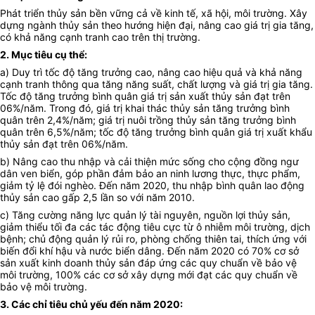
Phát triển thủy sản bền vững cả về kinh tế, xã hội, môi trường. Xây
dựng ngành thủy sản theo hướng hiện đại, nâng cao giá trị gia tăng,
có khả năng cạnh tranh cao trên thị trường.
2. Mục tiêu cụ thể
:
a) Duy trì tốc độ tăng trưởng cao, nâng cao hiệu quả và khả năng
cạnh tranh thông qua tăng năng suất, chất lượng và giá trị gia tăng.
Tốc độ tăng trưởng bình quân giá trị sản xuất thủy sản đạt trên
0
6%/năm. Trong đó, giá trị khai thác thủy sản tăng trưởng bình
quân trên 2,4%/năm; giá trị nuôi trồng thủy sản tăng trưởng bình
quân trên 6,5%/năm; tốc độ tăng trưởng bình quân giá trị xuất khẩu
thủy sản đạt trên
0
6%/năm.
b) Nâng cao thu nhập và cải thiện mức sống cho cộng đồng ngư
dân ven biển, góp phần đảm bảo an ninh lương thực, thực phẩm,
giảm tỷ lệ đói nghèo. Đến năm 2020, thu nhập bình quân lao động
thủy sản cao gấp 2,5 lần so với năm 2010.
c) Tăng cường năng lực quản lý tài nguyên, nguồn lợi thủy sản,
giảm thiểu tối đa các tác động tiêu cực từ ô nhiễm môi trường, dịch
bệnh; chủ động quản lý rủi ro, phòng chống thiên tai, thích ứng với
biến đổi khí hậu và nước biển dâng. Đến năm 2020 có 70% cơ sở
sản xuất kinh doanh thủy sản đáp ứng các quy chuẩn về bảo vệ
môi trường, 100% các cơ sở xây dựng mới đạt các quy chuẩn về
bảo vệ môi trường.
3. Các chỉ tiêu chủ yếu đến năm 2020
: