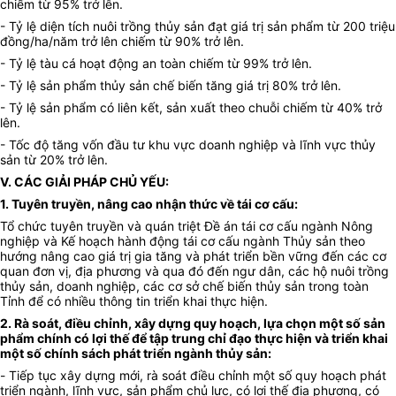
chiếm từ 95% trở lên.
- Tỷ lệ diện tích nuôi trồng thủy sản đạt giá trị sản phẩm từ 200 triệu
đồng/ha/năm trở lên chiếm từ 90% trở lên.
- Tỷ lệ tàu cá hoạt động an toàn chiếm từ 99% trở lên.
- Tỷ lệ sản phẩm thủy sản chế biến tăng giá trị 80% trở lên.
- Tỷ lệ sản phẩm có liên kết, sản xuất theo chuỗi chiếm từ 40% trở
lên.
- Tốc độ tăng vốn đầu tư khu vực doanh nghiệp và lĩnh vực thủy
sản từ 20% trở lên.
V. CÁC GIẢI PHÁP CHỦ YẾU:
1. Tuyên truyền, nâng cao nhận thức về tái cơ cấu:
Tổ chức tuyên truyền và quán triệt
Đề án tái cơ cấu ngành Nông
nghiệp và Kế hoạch hành động tái cơ cấu ngành Thủy sản theo
hướng nâng cao giá trị gia tăng và phát triển bền vững
đến các cơ
quan đơn vị, địa phương và qua đó đến ngư dân, các hộ nuôi trồng
thủy sản, doanh nghiệp, các cơ sở chế biến thủy sản trong toàn
Tỉnh để có nhiều thông tin triển khai thực hiện.
2. Rà soát, điều chỉnh, xây dựng quy hoạch, lựa chọn một số sản
phẩm chính có lợi thế để tập trung chỉ đạo thực hiện và triển khai
một số chính sách phát triển ngành thủy sản:
-
Tiếp tục xây dựng mới, rà soát điều chỉnh một số quy hoạch phát
triển ngành, lĩnh vực, sản phẩm chủ lực, có lợi thế địa phương, có