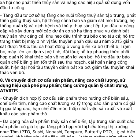
xã hội cho phát triển thủy sản và nâng cao hiệu quả sử dụng vốn
đầu tư công.
- Tăng đầu tư cơ sở hạ tầng cho nuôi trồng thuỷ sản tập trung, phát
triển giống thuỷ sản, hệ thống cảnh báo và giám sát môi trường, hệ
thống quản lý và dịch bệnh và thú y thuỷ sản; tiếp tục đầu tư nâng
cấp và xây dựng mới các dự án cơ sở hạ tầng phục vụ đánh bắt
thuỷ sản như cảng cá, khu neo đậu tránh trú bão cho tàu cá; hỗ trợ
trang thiết bị máy định vị tàu thuyền phấn đấu sau năm 2015 giám
sát được 100% tàu cá hoạt động ở vùng biển xa bờ (thiết bị Trạm
bờ, máy liên lạc định vị vệ tinh, đài tàu); hỗ trợ phương thức phối
hợp quản lý khai thác bảo vệ nguồn lợi ven bờ; hỗ trợ đầu tư bảo
quản chế biến giảm tổn thất sau thu hoạch, cải hoán nâng công
suất, hiện đại hoá tàu thuyền đánh bắt xa bờ, giảm tàu thuyền khai
thác ven bờ.
8.
Về chuyển dịch cơ cấu sản phẩm, nâng cao chất lượng, sử
dụng hiệu quả phế phụ phẩm;
tăng cường quản lý chất lượng,
ATVSTP
:
- Chuyển dịch hợp lý cơ cấu sản phẩm theo hướng chế biến sâu,
chế biến tinh, nâng cao chất lượng và tỷ trọng các sản phẩm có giá
trị gia tăng cao, hạn chế đến mức thấp nhất việc sản xuất và xuất
khẩu các sản phẩm thô.
- Đa dạng hóa sản phẩm thủy sản chế biến, tập trung sản xuất các
sản phẩm có giá trị gia tăng phù hợp với thị hiếu từng thị trường
như: Tôm (PTO, Sushi, Nobashi, Tempura, Butterfly PTO,...); cá biển
(surimi, khô tẩm gia vị ăn liền, đồ hộp,...); thực phẩm chức năng từ