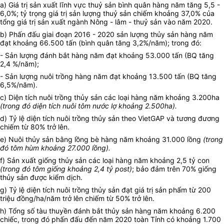
a)
Giá trị sản xuất lĩnh vực thuỷ sản bình quân hàng năm tăng 5,5 -
6,0%; tỷ trọng giá trị sản lượng thuỷ sản chiếm khoảng 37,0% của
tổng giá trị sản xuất ngành Nông - lâm - thuỷ sản vào năm 2020.
b) Phấn đấu giai đoạn 2016 - 2020 sản lượng thủy sản hàng năm
đạt khoảng 66.500 tấn (bình quân tăng 3,2%/năm); trong đó:
- Sản lượng đánh bắt hàng năm đạt khoảng 53.000 tấn (BQ tăng
2,4 %/năm);
- Sản lượng nuôi trồng hàng năm đạt khoảng 13.500 tấn (BQ tăng
6,5%/năm).
c) Diện tích nuôi trồng thủy sản các loại hàng năm khoảng 3.200ha
(trong đó diện tích nuôi tôm nước lợ khoảng 2.500ha).
d) Tỷ lệ diện tích nuôi trồng thủy sản theo VietGAP và tương đương
chiếm từ 80% trở lên.
e) Nuôi thủy sản bằng lồng bè hàng năm khoảng 31.000 lồng
(trong
đó tôm hùm khoảng 27.000 lồng).
f) Sản xuất giống thủy sản các loại hàng năm khoảng 2,5 tỷ con
(trong đó tôm giống khoảng 2,4 tỷ post)
; bảo đảm trên 70% giống
thủy sản được kiểm dịch.
g) Tỷ lệ diện tích nuôi trồng thủy sản đạt giá trị sản phẩm từ 200
triệu đồng/ha/năm trở lên chiếm từ 50% trở lên.
h) Tổng số tàu thuyền đánh bắt thủy sản hàng năm khoảng 6.200
chiếc, trong đó phấn đấu đến năm 2020 toàn Tỉnh có khoảng 1.700