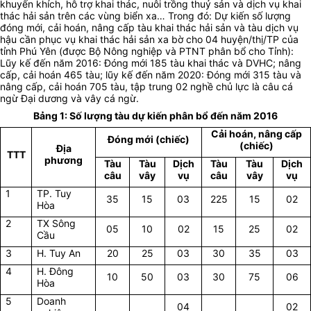
khuyến khích, hỗ trợ khai thác, nuôi trồng thuỷ sản và dịch vụ khai
thác hải sản trên các vùng biển xa… Trong đó:
Dự kiến số lượng
đóng mới, cải hoán, nâng cấp tàu khai thác hải sản và tàu dịch vụ
hậu cần phục vụ khai thác hải sản xa bờ cho 04 huyện/thị/TP của
tỉnh Phú Yên (được Bộ Nông nghiệp và PTNT phân bổ cho Tỉnh):
Lũy kế đến năm 2016: Đóng mới 185 tàu khai thác và DVHC; nâng
cấp, cải hoán 465 tàu; lũy kế đến năm 2020: Đóng mới 315 tàu và
nâng cấp, cải hoán 705 tàu, tập trung 02 nghề chủ lực là câu cá
ngừ Đại dương và vây cá ngừ.
Bảng 1: Số lượng tàu dự kiến phân bổ đến năm 2016
Cải hoán, nâng cấp
Đóng mới (chiếc)
(chiếc)
Địa
TTT
phương
Tàu
Tàu
Dịch
Tàu
Tàu
Dịch
câu
vây
vụ
câu
vây
vụ
1
TP. Tuy
35
15
03
225
15
02
Hòa
2
TX Sông
05
10
02
15
25
02
Cầu
3
H. Tuy An
20
25
03
30
35
03
4
H. Đông
10
50
03
30
75
06
Hòa
5
Doanh
04
02