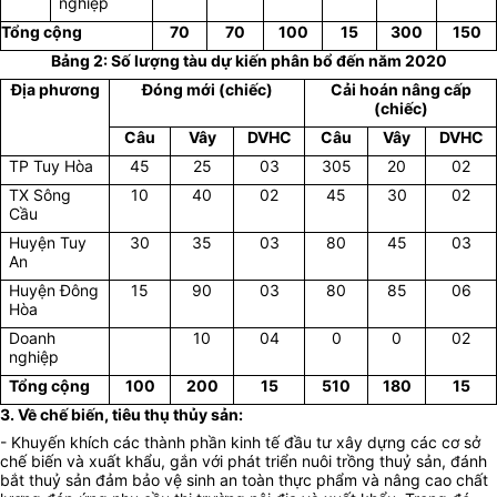
nghiệp
Tổng cộng
70
70
100
15
300
150
Bảng 2: Số lượng tàu dự kiến phân bổ đến năm 2020
Địa phương
Đóng mới (chiếc)
Cải hoán nâng cấp
(chiếc)
Câu
Vây
DVHC
Câu
Vây
DVHC
TP Tuy Hòa
45
25
03
305
20
02
TX Sông
10
40
02
45
30
02
Cầu
Huyện Tuy
30
35
03
80
45
03
An
Huyện Đông
15
90
03
80
85
06
Hòa
Doanh
10
04
0
0
02
nghiệp
Tổng cộng
100
200
15
510
180
15
3. Về chế biến, tiêu thụ thủy sản:
- Khuyến khích các thành phần kinh tế đầu tư xây dựng các cơ sở
chế biến và xuất khẩu, gắn với phát triển nuôi trồng thuỷ sản, đánh
bắt thuỷ sản đảm bảo vệ sinh an toàn thực phẩm và nâng cao chất