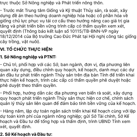
trực thuộc
Sở Nông nghiệp và Phát triển nông thôn.
- Trước mắt Trung tâm Giống và K
ỹ
thuật Thủy sản, rà soát, xây
dựng đề án theo hướng doanh nghiệp hóa hoặc cổ phần hóa về
giống chủ lực phục vụ tái cơ cấu theo hướng nâng cao giá trị gia
tăng và phát triển bền vững trình cấp có thẩm quyền xem xét,
quyết định (Thông báo kết luận số 10115/TB-BNN-VP ngày
18/12/2014 của Bộ trưởng Cao Đức Phát tại Hội nghị công tác giống
cây trồng, vật nuôi).
VI. TỔ CHỨC THỰC HIỆN:
1.
Sở Nông nghiệp và PTNT
:
- Chủ trì, phối hợp với các Sở, ban ngành, đơn vị, địa phương liên
quan xây dựng, điều chỉnh quy hoạch, kế hoạch, danh mục các dự
án đầu tư phát triển ngành Thủy sản trên địa bàn Tỉnh để triển khai
thực hiện kế hoạch, trình các cấp có thẩm quyền phê duyệt hoặc
phê duyệt theo thẩm quyền.
- Phối hợp, hướng dẫn các địa phương ven biển rà soát, xây dựng
quy hoạch phát triển ngành Thủy sản thực hiện cơ chế, chính sách
quản lý thủy sản liên quan để đảm bảo tính bền v
ữ
ng của kế hoạch.
- Hàng năm, lập dự toán ngân sách triển khai Kế hoạch cùng với lập
dự toán kinh phí của ngành nông nghiệp; gửi Sở Tài chính, Sở Kế
hoạch và Đầu tư để tổng hợp và thẩm định, trình UBND Tỉnh xem
xét, quyết định.
2. Sở Kế hoạch và Đầu tư
: