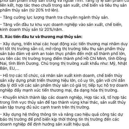
phối sản phẩm thủy sản trong và ngoài Tỉnh. Tăng tỷ lệ sản phẩm có
liên kết, hợp tác theo chuỗi trong sản xuất, chế biến và tiêu thụ sản
phẩm thủy sản (từ 20% trở lên).
- Tăng cường lực lượng thanh tra chuyên ngành thủy sản.
- Tăng vốn đầu tư khu vực doanh nghiệp vào sản xuất, chế biến,
kinh doanh thủy sản từ 20%/năm.
5. Xúc tiến đầu tư và thương mại thủy sản:
- Xây dựng, triển khai các hoạt động xúc tiến thương mại nhằm duy
trì tốt thị trường sẵn có, mở rộng thị trường tiêu thụ sản phẩm thủy
sản bảo đảm vệ sinh an toàn thực phẩm đến một số thành phố lớn,
ưu tiên các thị trường trọng điểm thành phố Hồ Chí Minh, tỉnh Đồng
Nai, tỉnh Bình Dương. Chú trọng thị trường xuất khẩu như: Mỹ, Nhật
Bản, EU,…
- Hỗ trợ các tổ chức, cá nhân sản xuất kinh doanh, chế biến thủy
sản xây dựng phát triển thương hiệu lớn, có uy tín, gắn với chỉ dẫn
địa lý đối với các sản phẩm thủy sản có giá trị; tiếp tục hỗ trợ doanh
nghiệp đẩy mạnh xúc tiến thương mại, đa dạng hóa thị trường.
- Khuyến khích thành lập các doanh nghiệp, Hợp tác xã, tổ hợp tác
trong lĩnh vực thủy sản để tạo thành vùng khai thác, sản xuất thủy
sản tập trung đủ sức cạnh tranh trên thị trường.
- Xây dựng hệ thống thông tin và nâng cao hiệu quả công tác dự
báo thị trường để phổ biến kịp thời thông tin thị trường đến các
doanh nghiệp để định hướng sản xuất hiệu quả.