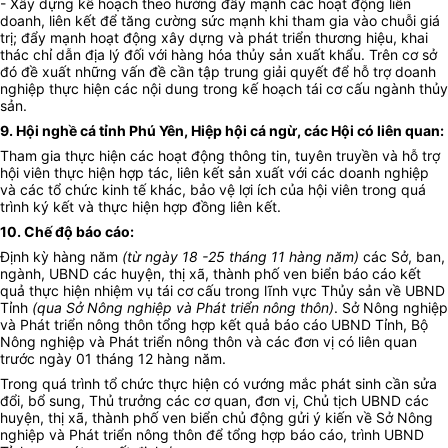
- Xây dựng kế hoạch theo hướng đẩy mạnh các hoạt động liên
doanh, liên kết để tăng cường sức mạnh khi tham gia vào chuỗi giá
trị; đẩy mạnh hoạt động xây dựng và phát triển thương hiệu, khai
thác chỉ dẫn địa lý đối với hàng hóa thủy sản xuất khẩu. Trên cơ sở
đó đề xuất những vấn đề cần tập trung giải quyết để hỗ trợ doanh
nghiệp thực hiện các nội dung trong kế hoạch tái cơ cấu ngành thủy
sản.
9. Hội nghề cá tỉnh Phú Yên, Hiệp hội cá ngừ, các Hội có liên quan
:
Tham gia thực hiện các hoạt động thông tin, tuyên truyền và hỗ trợ
hội viên thực hiện hợp tác, liên kết sản xuất với các doanh nghiệp
và các tổ chức kinh tế khác, bảo vệ lợi ích của hội viên trong quá
trình ký kết và thực hiện hợp đồng liên kết.
10. Chế độ báo cáo
:
Định kỳ hàng năm
(từ ngày 18
-25
tháng 11
hàng năm
)
các Sở, ban,
ngành, UBND các huyện, thị xã, thành phố ven biển báo cáo kết
quả thực hiện nhiệm vụ tái cơ cấu trong lĩnh vực Thủy sản về UBND
Tỉnh
(qua Sở Nông nghiệp và Phát triển nông thôn)
. Sở Nông nghiệp
và Phát triển nông thôn tổng hợp kết quả báo cáo UBND Tỉnh, Bộ
Nông nghiệp và Phát triển nông thôn và các đơn vị có liên quan
trước ngày 01 tháng 12 hàng năm.
Trong qu
á
trình tổ chức thực hiện có vướng mắc phát sinh cần sửa
đổi, bổ sung, Thủ trưởng các cơ quan, đơn vị, Chủ tịch UBND các
huyện, thị xã, thành phố ven biển chủ động gửi ý kiến về Sở Nông
nghiệp và Phát triển nông thôn để tổng hợp báo cáo, trình UBND