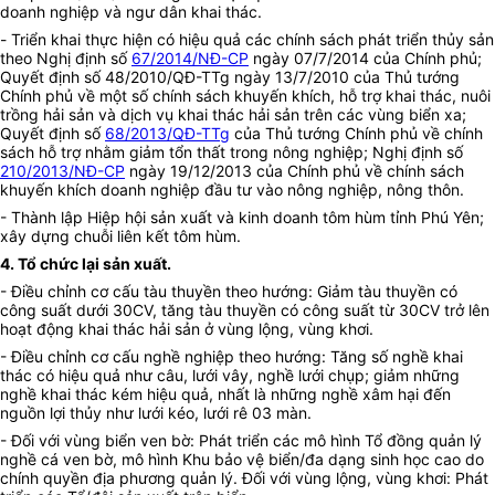
doanh nghiệp và ngư dân khai thác.
-
Triển khai thực hiện có hiệu quả các chính sách phát triển thủy sản
theo Nghị định số
67/2014/NĐ-CP
ngày 07/7/2014 của Chính phủ;
Quyết định số 48/2010/QĐ-TTg ngày 13/7/2010 của Thủ tướng
Chính phủ về một số chính sách khuyến khích, hỗ trợ khai thác, nuôi
trồng hải sản và dịch vụ khai thác hải sản trên các vùng biển xa;
Quyết định số
68/2013/QĐ-TTg
của Thủ tướng Chính phủ về chính
sách hỗ trợ nhằm giảm tổn thất trong nông nghiệp; Nghị định số
210/2013/NĐ-CP
ngày 19/12/2013 của Chính phủ về chính sách
khuyến khích doanh nghiệp đầu tư vào nông nghiệp, nông thôn.
- Thành lập Hiệp hội sản xuất và kinh doanh tôm hùm tỉnh Phú Yên;
xây dựng chuỗi liên kết tôm hùm.
4. Tổ chức lại sản xuất.
- Điều chỉnh cơ cấu tàu thuyền theo hướng: Giảm tàu thuyền có
công suất dưới 30CV, tăng tàu thuyền có công suất từ 30CV trở lên
hoạt động khai thác hải sản ở vùng lộng, vùng khơi.
- Điều chỉnh cơ cấu nghề nghiệp theo hướng: Tăng số nghề khai
thác có hiệu quả
như câu, lưới vây, nghề lưới chụp;
giảm những
nghề khai thác kém hiệu
quả
, nhất là những nghề xâm hại đến
nguồn lợi thủy
như lưới kéo, lưới rê 03 màn.
- Đối với vùng biển ven bờ: Phát triển
các
mô hình Tổ đồng quản lý
nghề cá ven bờ, mô hình Khu bảo vệ biển/đa dạng sinh học cao do
chính quyền địa phương quản lý. Đối với vùng lộng, vùng khơi: Phát