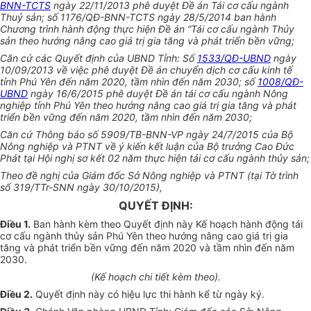
BNN-TCTS
ngày 22/11/2013 phê duyệt Đề án Tái cơ cấu ngành
Thuỷ sản; số 1176/QĐ-BNN-TCTS ngày 28/5/2014 ban hành
Chương trình hành động thực hiện Đề án “Tái cơ cấu ngành Thủy
sản theo hướng nâng cao giá trị gia tăng và phát triển bền vững;
Căn cứ các Quyết định của UBND Tỉnh: Số
1533/QĐ-UBND
ngày
10/09/2013 về việc phê duyệt Đề án chuyển dịch cơ cấu kinh tế
tỉnh Phú Yên đến năm 2020, tầm nhìn đến năm 2030; số
1008/QĐ-
UBND
ngày 16/6/2015 phê duyệt Đề án tái cơ cấu ngành Nông
nghiệp tỉnh Phú Yên theo hướng nâng cao giá trị gia tăng và phát
triển bền vững đến năm 2020, tầm nhìn đến năm 2030;
Căn cứ Thông báo số 5909/TB-BNN-VP ngày 24/7/2015 của Bộ
Nông nghiệp và PTNT về ý kiến kết luận của Bộ trưởng Cao Đức
Phát tại Hội nghị sơ kết 02 năm thực hiện tái cơ cấu ngành thủy sản;
Theo đề nghị của Giám đốc Sở Nông nghiệp và PTNT (tại Tờ trình
số 319/TTr-SNN ngày 30/10/2015),
QUYẾT ĐỊNH:
Điều 1.
Ban hành kèm theo Quyết định này Kế hoạch hành động tái
cơ cấu ngành thủy sản Phú Yên theo hướng nâng cao giá trị gia
tăng và phát triển bền vững đến năm 2020 và tầm nhìn đến năm
2030.
(Kế hoạch chi tiết kèm theo).
Điều 2.
Quyết định này có hiệu lực thi hành kể từ ngày ký.