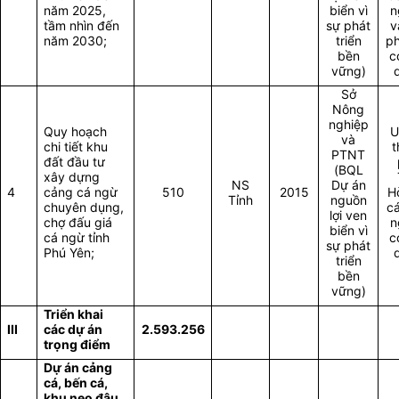
năm 2025,
biển vì
n
tầm nhìn đến
sự phát
v
năm 2030;
triển
p
bền
c
vững)
Sở
Nông
nghiệp
Quy hoạch
U
và
chi tiết khu
t
PTNT
đất đầu tư
(BQL
xây dựng
NS
Dự án
4
cảng cá ngừ
510
2015
H
Tỉnh
nguồn
chuyên dụng,
cá
lợi ven
chợ đấu giá
n
biển vì
cá ngừ tỉnh
c
sự phát
Phú Yên;
triển
bền
vững)
Triển khai
III
các dự án
2.593.256
trọng điểm
Dự án cảng
cá, bến cá,
khu neo đậu