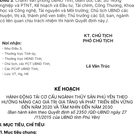
Điều 3.
Chánh Văn phòng UBND Tỉnh; Giám đốc các Sở: Nông
nghiệp và PTNT, Kế hoạch và Đầu tư, Tài chính, Công Thương, Khoa
học và Công nghệ, Tài nguyên và Môi trường; Chủ tịch UBND các
huyện, thị xã, thành phố ven biển; Thủ trưởng các Sở, ban, ngành
có liên quan chịu trách nhiệm thi hành Quyết định này./.
KT. CHỦ TỊCH
PHÓ CHỦ TỊCH
Nơi nhận:
- Như Điều 3;
- Thường trực Tỉnh ủy;
- Thường trực HĐND Tỉnh;
- Chủ tịch, các PCT UBND Tỉnh;
Lê Văn Trúc
- Các PCVP UBND Tỉnh;
- Lưu: VT, Hg, HK
KẾ HOẠCH
HÀNH ĐỘNG TÁI CƠ CẤU NGÀNH THỦY SẢN PHÚ YÊN THEO
HƯỚNG NÂNG CAO GIÁ TRỊ GIA TĂNG VÀ PHÁT TRIỂN BỀN VỮNG
ĐẾN NĂM 2020 VÀ TẦM NHÌN ĐẾN NĂM 2030
(Ban hành kèm theo Quyết định số 2350 /QĐ-UBND ngày 27
/11/2015 của UBND tỉnh Phú Yên)
I. MỤC TIÊU, CHỈ TIÊU
:
1. Mục tiêu chung
: