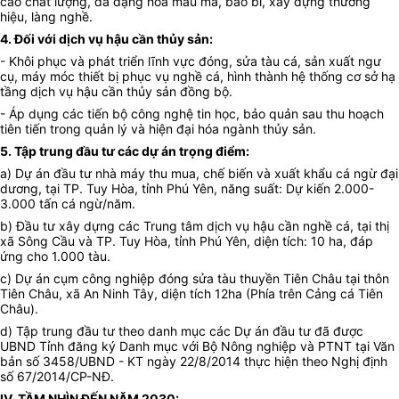
cao chất lượng, đa dạng hóa mẫu mã, bao bì, xây dựng thương
hiệu, làng nghề.
4. Đối với dịch vụ hậu cần thủy sản:
- Khôi phục và phát triển lĩnh vực đóng, sửa tàu cá, sản xuất ngư
cụ, máy móc thiết bị phục vụ nghề cá, hình thành hệ thống cơ sở hạ
tầng dịch vụ hậu cần thủy sản đồng bộ.
- Áp dụng các tiến bộ công nghệ tin học, bảo quản sau thu hoạch
tiên tiến trong quản lý và hiện đại hóa ngành thủy sản.
5. Tập trung đầu tư các dự án trọng điểm:
a
) Dự án đầu tư nhà máy thu mua, chế biến và xuất khẩu cá ngừ đại
dương
, tại
TP. Tuy Hòa, tỉnh Phú Yên, năng suất: Dự kiến 2.000-
3.000 tấn cá ngừ/năm.
b
) Đầu tư xây dựng các Trung tâm dịch vụ hậu cần nghề cá, tại
t
hị
xã Sông Cầu và TP. Tuy Hòa, tỉnh Phú Yên, diện tích: 10 ha, đáp
ứng cho 1.000 tàu.
c) Dự án cụm công nghiệp đóng sửa tàu thuyền Tiên Châu tại thôn
Tiên Châu, xã An Ninh Tây, diện tích 12ha (Phía trên Cảng cá Tiên
Châu).
d)
Tập trung đầu tư theo danh mục các Dự án đầu tư đã được
UBND Tỉnh đăng ký Danh mục với Bộ Nông nghiệp và PTNT tại Văn
bản số 3458/UBND - KT ngày 22/8/2014 thực hiện theo Nghị định
số 67/2014/CP-NĐ.
IV. TẦM NHÌN ĐẾN NĂM 2030: