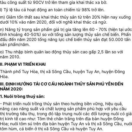
tàu công suất từ 90CV trở lên tham gia khai thác xa bờ.
l) Tỷ lệ tàu cá hoạt động an toàn chiếm từ 98% trở lên.
m)
G
iảm tổn thất sau khai thác thủy sản từ trên 20% hiện nay xuống
dưới 10%
vào năm 2020, đối với nghề khai thác cá ngừ.
n)
Nâng tỷ trọng sản phẩm giá trị gia tăng lên 60 - 70% (hiện tại ước
tính khoảng 40-50%) so với tổng sản lượng thủy sản chế biến. Phấn
đấu đến năm 2020 tổng năng lực chế biến thủy sản đạt 50.000 tấn
sản phẩm/năm.
o) T
hu nhập bình quân lao động thủy sản cao gấp 2,5 lần so với
năm 2010
.
II. PHẠM VI TRIỂN KHAI
Thành phố Tuy Hòa,
t
hị xã Sông Cầu, huyện Tuy An
,
huyện Đông
Hòa.
III. ĐỊNH HƯỚNG TÁI CƠ CẤU NGÀNH THỦY SẢN PHÚ YÊN ĐẾN
NĂM 2020:
1. Nuôi trồng thuỷ sản:
- Phát triển nuôi trồng thủy sản theo hướng bền vững, hiệu quả,
nâng cao năng suất và chất lượng sản phẩm phù hợp với yêu cầu
thị trường tiêu thụ, trong đó tập trung nuôi các đối tượng nuôi có giá
trị kinh tế cao như: Tôm thẻ chân trắng trên địa bàn huyện Đông
Hòa; nuôi tôm sú trên địa bàn huyện Tuy An và thị xã Sông Cầu, nuôi
tôm hùm, cá biển ở thị xã Sông Cầu và huyện Tuy An.