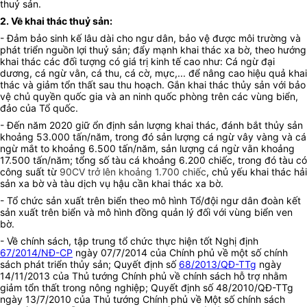
thuỷ sản.
2. Về khai thác thuỷ sản:
- Đảm bảo sinh kế lâu dài cho ngư dân, bảo vệ được môi trường và
phát triển nguồn lợi thuỷ sản; đẩy mạnh khai thác xa bờ, theo hướng
khai thác các đối tượng có giá trị kinh tế cao như: Cá ngừ đại
dương, cá ngừ vằn, cá thu, cá cờ, mực,... để nâng cao hiệu quả khai
thác và giảm tổn thất sau thu hoạch. Gắn khai thác thủy sản với bảo
vệ chủ quyền quốc gia và an ninh quốc phòng trên các vùng biển,
đảo của Tổ quốc.
- Đến năm 2020 giữ ổn định sản lượng khai thác, đánh bắt thủy sản
khoảng 53.000 tấn/năm, trong đó sản lượng cá ngừ vây vàng và cá
ngừ mắt to khoảng 6.500 tấn/năm, sản lượng cá ngừ vằn khoảng
17.500 tấn/năm; tổng số tàu cá khoảng 6.200 chiếc, trong đó tàu có
công suất từ
90CV trở lên khoảng 1.700 chiếc
, chủ yếu khai thác hải
sản xa bờ và tàu dịch vụ hậu cần khai thác xa bờ.
- Tổ chức sản xuất trên biển theo mô hình Tổ/đội ngư dân đoàn kết
sản xuất trên biển và mô hình đồng quản lý đối với vùng biển ven
bờ.
- Về chính sách, tập trung tổ chức thực hiện tốt Nghị định
67/2014/NĐ-CP
ngày 07/7/2014 của Chính phủ về một số chính
sách phát triển thủy sản; Quyết định số
68/2013/QĐ-TTg
ngày
14/11/2013 của Thủ tướng Chính phủ về chính sách hỗ trợ nhằm
giảm tổn thất trong nông nghiệp; Quyết định số 48/2010/QĐ-TTg
ngày 13/7/2010 của Thủ tướng Chính phủ về Một số chính sách