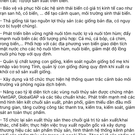
triển các Tổ/đội sản xuất trên biển.
- Bảo vệ và phục hồi các hệ sinh thái biển có giá trị kinh tế cao như
rạn san hô, cỏ biển, … để tạo cảnh quan, môi trường sinh thái biển.
- Thả giống tái tạo nguồn lợi thủy sản (các giống bản địa, có nguy
cơ bị tuyệt chủng).
- Phát triển bền vững nghề nuôi tôm nước lợ và nuôi tôm hùm; đẩy
mạnh nuôi biển các đối tượng phù hợp: Cá mú, cá bóp, cá chim,
rong biển,… Phối hợp với các địa phương ven biển giao diện tích
mặt nước cho các hộ nuôi tôm hùm, nuôi biển, giảm mật độ lồng
nuôi phù hợp với quy định.
- Quản lý chất lượng con giống, kiểm soát nguồn giống bố mẹ khi
nhập vào trong Tỉnh, quản lý con giống đúng quy định khi xuất ra
khỏi cơ sở sản xuất giống.
- Xây dựng và tổ chức thực hiện hệ thống quan trắc cảnh báo môi
trường và phòng ngừa dịch bệnh.
- Nâng cao tỷ lệ diện tích các vùng nuôi thủy sản được chứng nhận
VietGAP, GlobalGAP và các tiêu chuẩn khác. Phát triển mạnh mẽ các
mô hình liên kết chuỗi sản xuất, phân phối, giảm thiểu dần đầu mối
trung gian, tăng cường công tác thanh tra, kiểm tra, kiểm soát, giám
sát an toàn thực phẩm.
- Tổ chức lại sản xuất thủy sản theo chuỗi giá trị từ sản xuất/khai
thác, chế biến; thực hiện việc truy xuất nguồn gốc và xây dựng
thương hiệu các sản phẩm thủy sản, hình thành hệ thống kênh phân