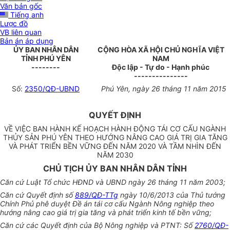
Văn bản gốc
Tiếng anh
Lược đồ
VB liên quan
Bản án áp dụng
ỦY BAN NHÂN DÂN
CỘNG HÒA XÃ HỘI CHỦ NGHĨA VIỆT
TỈNH PHÚ YÊN
NAM
--------
Độc lập - Tự do - Hạnh phúc
---------------
Số:
2350/QĐ-UBND
Phú Yên, ngày 26 tháng 11 năm 2015
QUYẾT ĐỊNH
VỀ VIỆC BAN HÀNH KẾ HOẠCH HÀNH ĐỘNG TÁI CƠ CẤU NGÀNH
THỦY SẢN PHÚ YÊN THEO HƯỚNG NÂNG CAO GIÁ TRỊ GIA TĂNG
VÀ PHÁT TRIỂN BỀN VỮNG ĐẾN NĂM 2020 VÀ TẦM NHÌN ĐẾN
NĂM 2030
CHỦ TỊCH ỦY BAN NHÂN DÂN TỈNH
Căn cứ Luật Tổ chức HĐND và UBND ngày 26 tháng 11 năm 2003;
Căn cứ Quyết định số
889/QĐ-TTg
ngày 10/6/2013 của Thủ tướng
Chính Phủ phê duyệt Đề án tái cơ cấu Ngành Nông nghiệp theo
hướng nâng cao giá trị gia tăng và phát triển kinh tế bền vững;
Căn cứ các Quyết định của Bộ Nông nghiệp và PTNT: Số
2760/QĐ-