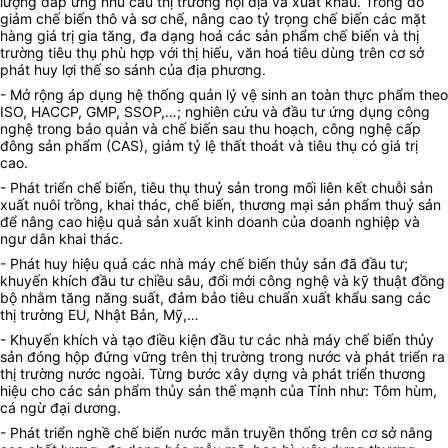
lượng đáp ứng nhu cầu thị trường nội địa và xuất khẩu. Trong đó
giảm chế biến thô và sơ chế, nâng cao tỷ trọng chế biến các mặt
hàng giá trị gia tăng, đa dạng hoá các sản phẩm chế biến và thị
trường tiêu thụ phù hợp với thị hiếu, văn hoá tiêu dùng trên cơ sở
phát huy lợi thế so sánh của địa phương.
- Mở rộng áp dụng hệ thống quản lý vệ sinh an toàn thực phẩm theo
ISO, HACCP, GMP, SSOP,…; nghiên cứu và đầu tư ứng dụng công
nghệ trong bảo quản và chế biến sau thu hoạch, công nghệ cấp
đông sản phẩm (CAS), giảm tỷ lệ thất thoát và tiêu thụ có giá trị
cao.
- Phát triển chế biến, tiêu thụ thuỷ sản trong mối liên kết chuỗi sản
xuất nuôi trồng, khai thác, chế biến, thương mại sản phẩm thuỷ sản
để nâng cao hiệu quả sản xuất kinh doanh của doanh nghiệp và
ngư dân khai thác.
- Phát huy hiệu quả các nhà máy chế biến thủy sản đã đầu tư;
khuyến khích đầu tư chiều sâu, đổi mới công nghệ và kỹ thuật đồng
bộ nhằm tăng năng suất, đảm bảo tiêu chuẩn xuất khẩu sang các
thị trường EU, Nhật Bản, Mỹ,…
- Khuyến khích và tạo điều kiện đầu tư các nhà máy chế biến thủy
sản đóng hộp đứng vững trên thị trường trong nước và phát triển ra
thị trường nước ngoài. Từng bước xây dựng và phát triển thương
hiệu cho các sản phẩm thủy sản thế mạnh của Tỉnh như: Tôm hùm,
cá ngừ đại dương.
- Phát triển nghề chế biến nước mắn truyền thống trên cơ sở nâng