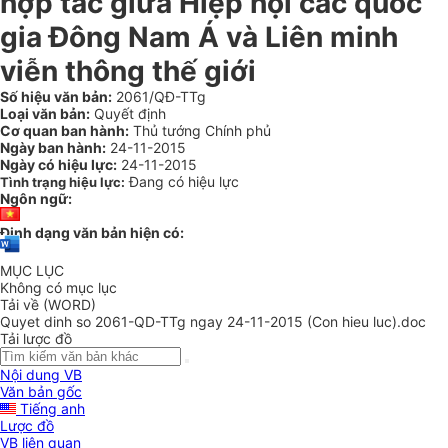
hợp tác giữa Hiệp hội các quốc
gia Đông Nam Á và Liên minh
viễn thông thế giới
Số hiệu văn bản:
2061/QĐ-TTg
Loại văn bản:
Quyết định
Cơ quan ban hành:
Thủ tướng Chính phủ
Ngày ban hành:
24-11-2015
Ngày có hiệu lực:
24-11-2015
Đang có hiệu lực
Tình trạng hiệu lực:
Ngôn ngữ:
Định dạng văn bản hiện có:
MỤC LỤC
Không có mục lục
Tải về (WORD)
Quyet dinh so 2061-QD-TTg ngay 24-11-2015 (Con hieu luc).doc
Tải lược đồ
Nội dung VB
Văn bản gốc
Tiếng anh
Lược đồ
VB liên quan