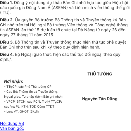
Điều 1.
Đồng ý nội dung dự thảo Bản Ghi nhớ hợp tác giữa Hiệp hội
các quốc gia Đông Nam Á (ASEAN) và Liên minh viễn thông thế giới
(ITU).
Điều 2.
Ủ
y quyền Bộ trưởng Bộ Thông tin và Truyền thông ký Bản
Ghi nhớ
tr
ên tại Hội nghị Bộ trưởng Viễn thông và Công nghệ thông
tin ASEAN lần thứ 15 dự kiến tổ chức tại Đà N
ẵ
ng từ ngày 26 đến
ngày 27 tháng 11 năm 2015.
Điều 3.
Bộ Thông tin và Truyền thông thực hiện thủ tục phê duyệt
Bản Ghi nhớ trên sau khi ký theo quy định hiện hành.
Điều 4.
Bộ Ngoại giao thực hiện các thủ tục đối ngoại theo quy
định./.
THỦ TƯỚNG
Nơi nhận:
- TTgCP, các Phó Thủ tướng CP;
- Các Bộ: Thông tin và Truyền thông,
Ngoại giao, Tư pháp (kèm B
ả
n ghi nhớ);
Nguyễn Tấn Dũng
- VPCP: BTCN, các PCN, Trợ lý TTgCP;
các Vụ: PL, KTN; TGĐ
C
ổng TTĐT;
- Lưu: VT, QHQT (3).đh
Nội dung VB
Văn bản gốc