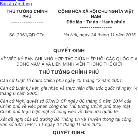
Bản án áp dụng
THỦ TƯỚNG CHÍNH
CỘNG HÒA XÃ HỘI CHỦ NGHĨA VIỆT
PHỦ
NAM
---------------
Độc lập - Tự do - Hạnh phúc
---------------
Số:
2061
/QĐ-TTg
Hà Nội
, ngày
24
tháng
11
năm
2015
QUYẾT ĐỊNH
VỀ VIỆC KÝ BẢN GHI NHỚ HỢP TÁC GIỮA HIỆP HỘI CÁC QUỐC GIA
ĐÔNG NAM Á VÀ LIÊN MINH VIỄN THÔNG THẾ GIỚI
THỦ TƯỚNG CHÍNH PHỦ
Căn cứ Luật Tổ chức Chính phủ ngày 25 tháng 12 năm 2001;
Căn cứ Luật ký kết, gia nhập và thực hiện điều ước quốc tế ngày 14
tháng 6 năm 2005;
Căn cứ Nghị quyết số 67/NQ-CP ngày 08 tháng 9 năm 2014 của
Chính phủ về việc phân công cho Thủ tướng Chính phủ thay mặt
Chính phủ thực hiện một số công việc về điều ước quốc tế;
Xét đề nghị của Bộ trưởng Bộ Thông tin và Truyền thông tại công
văn số 53/TTr-BTTTT ngày 04 tháng 11 năm 2015,
QUYẾT ĐỊNH: