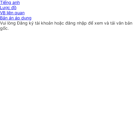
Tiếng anh
Lược đồ
VB liên quan
Bản án áp dụng
Vui lòng
Đăng ký
tài khoản hoặc
đăng nhập
để xem và tải văn bản
gốc.