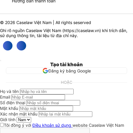
Hướng dẫn thanh toán
© 2026 Caselaw Việt Nam | All rights seserved
Ghi rõ nguồn Caselaw Việt Nam (
https://caselaw.vn
) khi trích dẫn,
sử dụng thông tin, tài liệu từ địa chỉ này.
Tạo tài khoản
Đăng ký bằng Google
HOẶC
Họ và tên
Email
Số điện thoại
Mật khẩu
Xác nhận mật khẩu
Giới tính
Tôi đồng ý với
Điều khoản sử dụng
website Caselaw Việt Nam