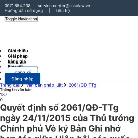
0971.654.238
service.center@caselaw.vn
Hướng dẫn sử dụng
|
Liên hệ
Toggle Navigation
Giới thiệu
Giải pháp
Bảng giá
Bài viết
Đăng ký
Đăng nhập
Trang chủ
Văn bản pháp luật
2061/QĐ-TTg
Thông tin văn bản
187
0
Quyết định số 2061/QĐ-TTg
ngày 24/11/2015 của Thủ tướng
Chính phủ Về ký Bản Ghi nhớ