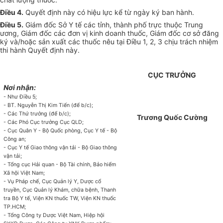
Điều 4.
Quyết định này có hiệu lực kể từ ngày ký ban hành.
Điều 5.
Giám đốc Sở Y tế các tỉnh, thành phố trực thuộc Trung
ương, Giám đốc các
đơn
vị kinh doanh thuốc, Giám đốc cơ sở đăng
ký và/hoặc sản xuất các thuốc nêu tại Điều 1, 2, 3 chịu trách nhiệm
thi hành Quyết định này.
CỤC TRƯỞNG
Nơi nhận:
- Như Điều 5;
- BT. Nguy
ễ
n Thị Kim Tiến (để b/c);
- Các Thứ trưởng (để b/c);
Trương Quốc Cường
- Các Phó Cục trưởng Cục QLD;
- Cục Quân Y - Bộ Quốc phòng, Cục Y tế - Bộ
Công an;
- Cục Y tế Giao thông vận tải - Bộ Giao thông
vận tải;
- Tổng cục Hải quan - Bộ Tài chính, Bảo hiểm
Xã hội Việt
Nam;
- Vụ Pháp chế, Cục Quản lý Y, Dược cổ
tru
yề
n, Cục Quả
n lý Khám, chữa bệnh, Thanh
tra Bộ Y tế, Viện KN thuốc TW, Viện KN thuốc
TP.HCM;
- Tổng Công ty Dược Việt Nam, Hiệp hội