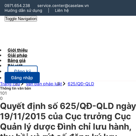
0971.654.238
service.center@caselaw.vn
Hướng dẫn sử dụng
|
Liên hệ
Toggle Navigation
Giới thiệu
Giải pháp
Bảng giá
Bài viết
Đăng ký
Đăng nhập
Trang chủ
Văn bản pháp luật
625/QĐ-QLD
Thông tin văn bản
101
0
Quyết định số 625/QĐ-QLD ngày
19/11/2015 của Cục trưởng Cục
Quản lý dược Đình chỉ lưu hành,