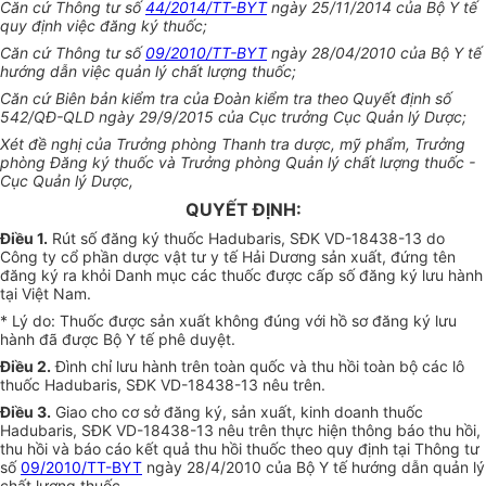
Căn cứ Thông tư số
44/2014/TT-BYT
ngày 25/11/2014 của Bộ Y tế
quy định việc đăng ký thuốc;
Căn cứ Thông tư số
09/2010/TT-BYT
ngày 28/04/2010 của Bộ Y tế
hướng dẫn việc quản lý chất lượng thuốc;
Căn cứ Biên bản kiểm tra của Đoàn kiểm tra theo
Q
uyết định số
542/QĐ-QLD ngày 29/9/2015 của Cục trưởng Cục Quản lý Dược;
Xét đề nghị của Trưởng phòng Thanh tra dược, mỹ phẩm, Trưởng
phòng Đăng ký thuốc và Trưởng phòng Qu
ả
n lý chất lượng thuốc -
Cục Quản lý Dược
,
QUYẾT ĐỊNH:
Điều 1.
Rút số đăng ký thuốc Hadubaris, SĐK VD-18438-13 do
Công ty cổ phần dược vật tư y tế Hải Dương sản xuất, đứng tên
đăng ký ra khỏi Danh mục các thuốc được cấp số đăng ký lưu hành
tại Việt Nam.
* Lý do: Thuốc được s
ả
n xuất không đúng với hồ sơ đăng ký lưu
hành đã được Bộ Y tế phê duyệt.
Điều 2.
Đình ch
ỉ
lưu hành trên toàn quốc và thu hồi toàn bộ các lô
thuốc Hadubaris, SĐK VD-18438-13 nêu trên.
Điều 3.
Giao cho cơ sở đăng ký, sản xuất, kinh doanh thuốc
Hadubaris, SĐK VD-18438-13 nêu trên thực hiện thông báo thu hồi,
thu hồi và báo cáo kết quả thu hồi thuốc theo qu
y
định tại Thông tư
số
09/2010/TT-BYT
ngày 28/4/2010 của Bộ Y tế hướng dẫn quản lý
chất lượng thuốc.