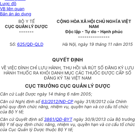
Lược đồ
VB liên quan
Bản án áp dụng
BỘ Y TẾ
CỘNG HÒA XÃ HỘI CHỦ NGHĨA VIỆT
CỤC QUẢN LÝ DƯỢC
NAM
-------
Độc lập - Tự do - Hạnh phúc
---------------
Số:
625/QĐ-QLD
Hà Nội, ngày
19
tháng
1
1 năm 20
15
QUYẾT ĐỊNH
VỀ VIỆC ĐÌNH CHỈ LƯU HÀNH, THU HỒI VÀ RÚT SỐ ĐĂNG KÝ
L
ƯU
HÀNH THUỐC RA KHỎI DANH MỤC CÁC THUỐC ĐƯ
Ợ
C CẤP SỐ
ĐĂNG KÝ TẠI VIỆT NAM
CỤC TRƯỞNG CỤC QUẢN LÝ DƯỢC
Căn cứ Luật Dược ngày 14 tháng 6 năm 2005;
Căn cứ Nghị định số
63/2012/NĐ-CP
ngày 31/8/2012 của Chính
phủ quy định chức năng, nhiệm vụ, quyền hạn và cơ cấu t
ổ
chức
của Bộ Y tế;
Căn cứ Quyết định số
3861/QĐ-BYT
ngày 30/9/2013 của Bộ trưởng
Bộ Y tế quy định chức năng, nhiệm vụ, quyền hạn và cơ cấu tổ chức
của Cục Quản lý Dược thuộc Bộ Y tế;