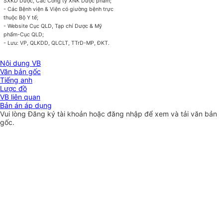
SXKD Dược, Các Công ty XNK Dược phẩm;
- Các Bệnh viện & Viện có giường bệnh trực
thuộc Bộ Y tế;
- Website Cục QLD, Tạp chí Dược & Mỹ
phẩm-
C
ục QLD;
- Lưu: VP, QLKDD, QLCLT, TTrD-MP, ĐKT.
Nội dung VB
Văn bản gốc
Tiếng anh
Lược đồ
VB liên quan
Bản án áp dụng
Vui lòng
Đăng ký
tài khoản hoặc
đăng nhập
để xem và tải văn bản
gốc.