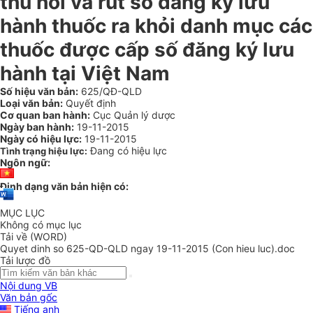
thu hồi và rút số đăng ký lưu
hành thuốc ra khỏi danh mục các
thuốc được cấp số đăng ký lưu
hành tại Việt Nam
Số hiệu văn bản:
625/QĐ-QLD
Loại văn bản:
Quyết định
Cơ quan ban hành:
Cục Quản lý dược
Ngày ban hành:
19-11-2015
Ngày có hiệu lực:
19-11-2015
Đang có hiệu lực
Tình trạng hiệu lực:
Ngôn ngữ:
Định dạng văn bản hiện có:
MỤC LỤC
Không có mục lục
Tải về (WORD)
Quyet dinh so 625-QD-QLD ngay 19-11-2015 (Con hieu luc).doc
Tải lược đồ
Nội dung VB
Văn bản gốc
Tiếng anh