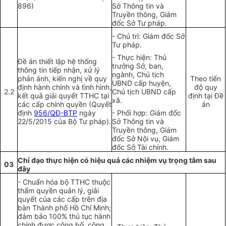
896)
Sở T
h
ông tin và
Truyền thông, Giám
đốc Sở Tư pháp.
- Chủ trì: Giám đốc Sở
Tư pháp.
- Thực hiện: Thủ
Đề án thiết lập hệ thống
trưởng Sở, ban,
thông tin tiếp nhận, xử lý
ngành, Chủ tịch
phản ánh, kiến nghị về quy
Theo tiến
UBND cấp huyện,
định hành chính và tình hình,
độ quy
2.2
Chủ tịch UBND cấp
kết quả giải quyết TTHC tại
định tại Đề
xã.
các cấp chính quyền (Quyết
án
định
956/QĐ-BTP
ngày
- Phối h
ợ
p: Giám đốc
22/5/2015 của Bộ Tư pháp).
Sở Thông tin và
Truyền thông, Giám
đốc Sở Nội vụ, Giám
đốc Sở Tài chính.
Chỉ đạo thực hiện có hiệu quả các nhiệm vụ trọng tâm sau
03
đây
- Chuẩn hóa bộ TTHC thuộc
thẩm quyền quản lý, giải
quyết của các cấp trên địa
bàn Thành phố Hồ Chí Minh;
đảm bảo 100% thủ tục hành
chính được công bố, công