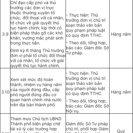
Chỉ đạo cấp phó và thủ
trưởng các đơn vị trực
thuộc thường xuyên tổ
- Thực hiện: Thủ
chức, đối thoại với cá nhân,
trưởng đơn vị chủ trì
tổ chức về giải quyết thủ
soạn thảo văn bản
tục hành chính; kịp thời có
quy phạm pháp luật
biện pháp tháo gỡ các khó
3.9
Hàng năm
có quy định TTHC.
khăn, vướng mắc phát sinh
- Theo dõi, tổng hợp,
trong thực ti
ễ
n.
báo cáo: Giám đốc Sở
Định kỳ 6 tháng Thủ trưởng
Tư pháp.
đơn vị phải tổ chức đối thoại
với cá nhân, tổ chức về giải
quyết thủ tục hành chính.
- Thực hiện: Thủ
trưởng đơn vị chủ tr
ì
Xem xét mức độ hoàn
soạn thảo văn bản
thành, nhiệm vụ hàng năm
quy phạm pháp luật
của người đứng đầu, cấp
3.10
Hàng năm
có quy định TTHC.
phó người đứng đầu cơ
quan hành chính nhà nước
- Theo dõi, tổng hợp,
trên địa bàn thành phố.
báo cáo: Giám đốc Sở
Nội vụ.
Tham mưu Chủ t
ị
ch UBND
Thành phố bi
ệ
n pháp chế
Giám đ
ố
c Sở Tư pháp
tài xử lý các trường hợp
chủ trì, ph
ố
i hợp Giám
Quý