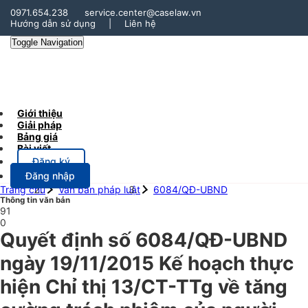
0971.654.238
service.center@caselaw.vn
Hướng dẫn sử dụng
|
Liên hệ
Toggle Navigation
Giới thiệu
Giải pháp
Bảng giá
Bài viết
Đăng ký
Đăng nhập
Trang chủ
Văn bản pháp luật
6084/QĐ-UBND
Thông tin văn bản
91
0
Quyết định số 6084/QĐ-UBND
ngày 19/11/2015 Kế hoạch thực
hiện Chỉ thị 13/CT-TTg về tăng