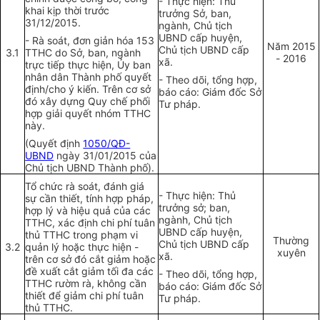
- Thực hiện: Thủ
khai kịp thời trước
trưởng Sở, ban,
31/12/2015.
ngành, Chủ tịch
UBND cấp huyện,
- Rà soát, đơn giản hóa 153
Năm 2015
Chủ tịch UBND cấp
3.1
TTHC do Sở, ban, ngành
- 2016
xã.
trực tiếp thực hiện, Ủy ban
nhân dân Thành phố quyết
- Theo dõi, tổng hợp,
định/cho ý kiến. Trên cơ sở
báo cáo: Giám đốc Sở
đó xây dựng Quy ch
ế
phối
Tư pháp.
hợp giải quyết nhóm TTHC
này.
(Quyết định
1050/QĐ-
UBND
ngày 31/01/2015 của
Chủ tịch UBND Thành phố).
Tổ chức rà soát, đá
nh
giá
- Thực hiện: Thủ
sự cần thiết, tính hợp phá
p
,
trưởng s
ở
; ban,
hợp lý và hiệu quả của các
ngành
,
Chủ tịch
TTHC, xác định chi phí tuân
UBND cấp huyện,
th
ủ
TTHC trong phạm vi
Thường
Chủ tịch UBND cấp
3.2
quản lý hoặc thực hiện -
xuyên
xã.
trên cơ sở đó cắt gi
ả
m hoặc
đề xuất cắt giảm tối đa các
- Theo dõi, tổng hợp,
TTHC rườm rà, không cần
báo cáo: Giám đốc Sở
thiết để giảm chi phí tuân
Tư pháp.
thủ TTHC.