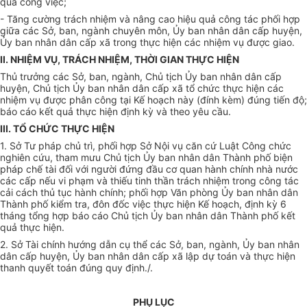
quả công việc;
- Tăng cường trách nhiệm và nâng cao hiệu quả công tác phối hợp
giữa các Sở, ban, ngành chuyên môn, Ủy ban nhân dân cấp huyện,
Ủy ban nhân dân cấp xã trong thực hiện các nhiệm vụ được giao.
II. NHIỆM VỤ, TRÁCH NHIỆM, THỜ
I
GIAN TH
Ự
C HIỆN
Thủ trưởng các Sở, ban, ngành, Chủ tịch Ủy ban nhân dân cấp
huyện, Chủ tịch Ủy ban nhân dân cấp xã tổ chức thực hiện các
nhiệm vụ được phân công tại Kế hoạch này (đính kèm) đúng tiến độ;
báo cáo kết quả thực hiện định kỳ và theo yêu cầu.
III. TỔ CHỨC THỰC HIỆN
1. Sở Tư pháp chủ trì, phối hợp Sở Nội vụ căn cứ Luật Công chức
nghiên cứu, tham mưu Chủ tịch Ủy ban nhân dân Thành phố biện
pháp chế tài đối với người đứng đầu cơ quan hành chính nhà nước
các cấp nếu vi phạm và thiếu tinh thần trách nhiệm trong công tác
cải cách thủ tục hành chính; phối hợp Văn phòng Ủy ban nhân dân
Thành phố kiểm tra, đôn đốc việc thực hiện Kế hoạch, định kỳ 6
tháng tổng hợp báo cáo Chủ tịch Ủy ban nhân dân Thành phố kết
quả thực hiện.
2. Sở Tài chính hướng dẫn cụ thể các Sở, ban, ngành, Ủy ban
nh
â
n
dân cấp huyện, Ủy ban nhân dân cấp xã lập dự toán và thực hiện
thanh quyết toán đúng quy định./.
PHỤ LỤC