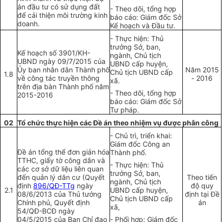
án đầu tư có sử dụng đất
- Theo dõi, tổng hợp
để cải thiện môi trường kinh
báo cáo: Giám đốc Sở
doanh.
Kế hoạch và Đầu tư.
- Thực hiện: Thủ
trưởng Sở, ban,
Kế hoạch số 3901/KH-
ngành
,
Chủ tịch
UBND ngày 09/7/2015 của
UBND cấp huyện,
Ủy ban nhân dân Thành phố
Năm 2015
Chủ tịch UBND cấp
1.8
về công tác truyền thông
- 2016
xã.
trên địa bàn Thành phố năm
- Theo dõi, tổng hợp
2015-2016
báo cáo: Giám đốc Sở
Tư pháp.
02
Tổ chức thực hiện các Đề án theo nhiệm vụ được phân công
- Chủ trì, triển khai:
Giám đốc Công an
Đề án tổng thể đơn giản hóa
Thành phố.
TTHC, giấy tờ công dân và
- Thực hiện: Thủ
các cơ sở dữ liệu liên quan
trưởng Sở, ban,
đến quản lý dân cư (Quyết
Theo tiến
ngành, Chủ tịch
định
896/QĐ-TTg
ngày
độ quy
2.1
UBND cấp huyện,
08/6/2013 của Thủ tướng
định tại Đề
Chủ tịch UBND cấp
Chính phủ, Quyết định
án
xã,
54/QĐ-BCĐ ngày
04/5/2015 của Ban Chỉ đạo
- Phối hợp: Giám đốc