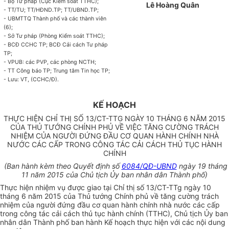
- Bộ Tư pháp (Cục Kiểm soát TTHC);
Lê Hoàng Quân
-
TT
/TU; TT/HĐND.TP; TT/UBND.TP;
- UBMTTQ Th
à
nh phố và các thành viên
(6);
- Sở Tư pháp (Phòng Kiểm soát TTHC);
- BCĐ CCHC TP; BCĐ Cải cách Tư pháp
TP;
- VPUB: các PVP
,
các phòng NCTH;
- TT Công báo
TP;
Trung tâm Tin học TP;
- Lưu: VT, (
C
CHC/Đ).
KẾ HOẠCH
THỰC HIỆN CHỈ THỊ SỐ 13/CT-TTG NGÀY 10 THÁNG 6 NĂM 2015
CỦA THỦ TƯỚNG CHÍNH PHỦ VỀ VIỆC TĂNG CƯỜNG TRÁCH
NHIỆM CỦA NGƯỜI ĐỨNG ĐẦU CƠ QUAN HÀNH CHÍNH NHÀ
NƯỚC CÁC CẤP TRONG CÔNG TÁC CẢI CÁCH THỦ TỤC HÀNH
CHÍNH
(Ban hành kèm theo Quyết định số
6084/QĐ-UBND
ngày 19 tháng
11 năm 2015 của Chủ tịch Ủy ban nhân dân Thành phố)
Thực hiện nhiệm vụ được giao tại Chỉ thị số 13/CT-TTg ngày 10
tháng 6 năm 2015 của Thủ tướng Chính phủ về tăng cường trách
nhiệm của người đứng đầu cơ quan hành chính nhà nước các cấp
trong công tác cải cách thủ tục hành chính (TTHC), Chủ tịch Ủy ban
nhân dân Thành phố ban hành Kế hoạch thực hiện với các nội dung