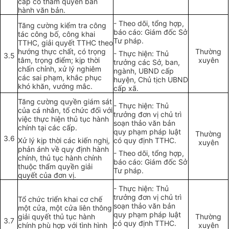
cấp có thẩm quyền ban
hành văn bản.
- Theo dõi, tổng hợp,
Tăng cường kiểm tra công
báo cáo: Giám đốc Sở
tác công bố, công khai
Tư pháp.
TTHC, giải quyết TTHC theo
hướng thực chất, có trọng
Thường
- Thực hiện: Thủ
3.5
tâm, trọng điểm; kịp thời
xuyên
trưởng các Sở, ban,
chấn chỉnh, xử lý nghiêm
ngành, UBND cấp
các sai phạm, khắc phục
huyện, Chủ tịch UBND
khó khăn, vướng mắc.
cấp xã.
Tăng cường quyền giám sát
- Thực hiện: Thủ
của cá nhân, tổ chức đối với
trưởng đơn vị chủ trì
việc thực hiện thủ tục hành
soạn thảo văn bản
chính tại các cấp.
quy phạm pháp luật
Thường
3.6
Xử lý kịp thời các kiến nghị,
có quy định TTHC.
xuyên
phản ánh về quy định hành
- Theo dõi, tổng hợp,
chính, thủ tục hành chính
báo cáo: Giám đốc Sở
thuộc thẩm quyền giải
Tư pháp.
quyết của đơn vị.
- Thực hiện: Thủ
trưởng đơn vị chủ trì
Tổ chức triển khai cơ chế
soạn thảo văn bản
một cửa, một cửa liên thông
quy phạm pháp luật
giải quyết thủ tục hành
Thường
3.7
có quy định TTHC.
chính phù hợp với tình hình
xuyên