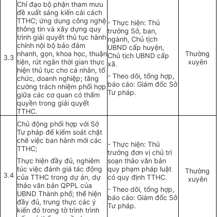
Chỉ đạo bộ phận tham mưu
đề xuất sáng kiến cải cách
TTHC; ứng dụng công nghệ
- Thực hiện: Thủ
thông tin và xây dựng quy
trưởng Sở, ban,
trình giải quyết thủ tục hành
ngành, Chủ tịch
chính nội bộ bảo đảm
UBND cấp huyện,
nhanh, gọn, khoa học, thuận
Thường
Chủ tịch UBND cấ
p
3.3
tiện, rút ngắn thời gian thực
xuyên
xã.
hiện thủ tục cho cá nhân, tổ
- Theo dõi, tổng hợp,
chức, doanh nghiệp; tăng
báo cáo: Giám đốc Sở
cường
tr
ách nhiệm phối hợp
Tư pháp.
giữa các cơ quan có thẩm
quyền trong giải quyết
TTHC.
Chủ động phối hợp với Sở
Tư pháp để kiểm soát chặt
chẽ việc ban hành mới các
- Thực hiện: Thủ
TTHC;
trưởng đơn vị chủ trì
Thực hiện đầy đủ, nghiêm
soạn thảo văn bản
túc việc đánh giá tác động
quy phạm pháp luật
Thường
3.4
của TTHC trong dự án, dự
có quy định TTHC.
xuyên
thảo văn bản QPPL của
- Theo dõi, tổng hợp,
UBND Thành ph
ố
; thể hiện
báo cáo: Giám đốc Sở
đầy đủ, trung thực các ý
Tư pháp.
kiến đó trong tờ trình trình