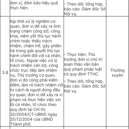
đơn vị, đảm bảo hiệu quả
- Theo dõi, tổng hợp,
thực hiện.
báo cáo: Giám đốc Sở
Nội vụ.
Kịp thời xử lý nghiêm cơ
quan, đơn vị để xảy ra t
ì
nh
trạng chậm công bố, công
khai, niêm yết thủ tục hành
chính hoặc thi
ế
u trách
nhiệm, chậm trễ, gây phiền
hà trong giải quyết thủ tục
- Thực hiện: Thủ
hành chính đối với cá nhân,
trưởng đơn vị chủ trì
tổ chức. Ngoài việc xử lý
soạn thảo văn bản
trách nhiệm cán bộ, công
quy phạm pháp luật
chức tr
ự
c tiếp làm nhiệm
Thường
3.8
có quy định TTHC.
vụ, Thủ trưởng cơ quan,
xuyên
đơn vị đó cũng phải kiểm
- Theo dõi, tổng hợp,
điểm, làm rõ trách nhiệm với
báo cáo: Giám đốc Sở
tư cách là người đứng đầu
Nội vụ.
cơ quan, đơn vị để xảy ra vi
phạm và thực hiện việc xin
lỗi cá nhân, tổ chức theo
quy định tại Chỉ thị
3
0
/2004/CT-UBND ngày
25/12/2004 của UBND
Thành phố.