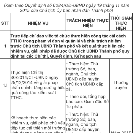
(Kèm theo
Q
u
yế
t
địn
h
s
ố 6084
/QĐ-UBND ngày
19
tháng 11 năm
2015 của Chủ tịch Ủy ban nhân dân Thành phố)
THỜI GIAN
TRÁCH NHIỆM TH
Ự
C
STT
NHI
Ệ
M V
Ụ
TH
Ự
C
HIỆN
HIỆN
Trực tiếp chỉ đạo việc tổ chức thực hiện công tác cải cách
TTHC trong phạm vi đơn vị quản lý và chịu trách nhiệm
1
trước Chủ tịch UBND Thành phố về kết quả thực hiện các
nhiệm vụ, giải ph
á
p đã được Chủ tịch UBND Thành phố quy
định tại các Chỉ thị, Quyết định, Kế hoạch sau
- Thực hiện: Thủ
trưởng Sở, ban,
Thực hiện Chỉ thị
ngành, Chủ tịch
30/2014/CT-UBND ngày
UBND cấp huyện,
25/12/2014 về giải pháp
Thường
Chủ tịch UBND cấp
1.1
chấn chỉnh, tăng cường hiệu
xuyên
xã.
quả công tác kiểm soát
- Theo dõi, tổng hợp
TTHC.
báo cáo: Giám đốc Sở
Tư pháp.
- Thực hiện: Thủ
K
ế
hoạch thực hiện các
trưởng Sở, ban,
nhiệm vụ, giải pháp chủ yếu
ngành, Chủ tịch
tiếp tục cải thiện môi trường
UBND cấp huyện,
kinh doanh, nâng cao năng
Năm 2015