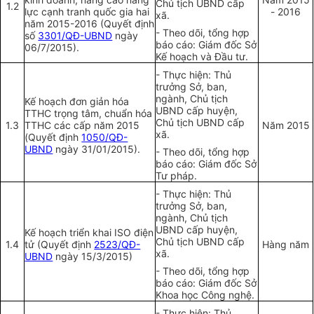
Chủ tịch UBND cấp
1.2
lực cạnh tranh quốc gia hai
- 2016
xã.
năm 2015-2016 (Quyết định
- Theo dõi, tổng hợp
số
3301/QĐ-UBND
ngày
báo cáo: Giám đốc Sở
06/7/2015).
Kế hoạch và Đầu tư.
- Thực hiện: Thủ
trưởng Sở, ban,
ngành, Chủ tịch
Kế hoạch đơn giản hóa
UBND cấp huyện,
TTHC trọng tâm, chuẩn hóa
Chủ tịch UBND cấp
1.3
TTHC các cấp năm 2015
Năm 2015
xã.
(Quyết định
1050/QĐ-
UBND
ngày 31/01/2015).
- Theo dõi, tổng hợp
báo cáo: Giám đốc Sở
Tư pháp.
- Thực hiện: Thủ
trưởng Sở, ban,
ngành, Chủ tịch
UBND cấp huyện,
Kế hoạch triển khai ISO điện
Chủ tịch UBND cấp
1.4
tử (Quyết định
2523/QĐ-
Hàng năm
xã.
UBND
ngày 15/3/2015)
- Theo dõi, tổng hợp
báo cáo: Giám đốc Sở
Khoa học Công nghệ.
- Thực hiện: Thủ