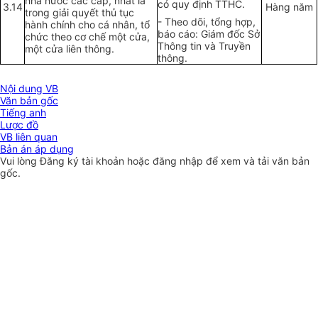
nhà nước các cấp, nhất
l
à
có quy định TTHC.
3.14
Hàng năm
trong giải quyết thủ tục
- Theo dõi, tổng hợp,
hành chính cho cá nhân,
t
ổ
báo cáo: Giám đốc Sở
chức theo cơ chế một cửa,
Thông tin và Truyền
một cửa liên thông.
thông.
Nội dung VB
Văn bản gốc
Tiếng anh
Lược đồ
VB liên quan
Bản án áp dụng
Vui lòng
Đăng ký
tài khoản hoặc
đăng nhập
để xem và tải văn bản
gốc.