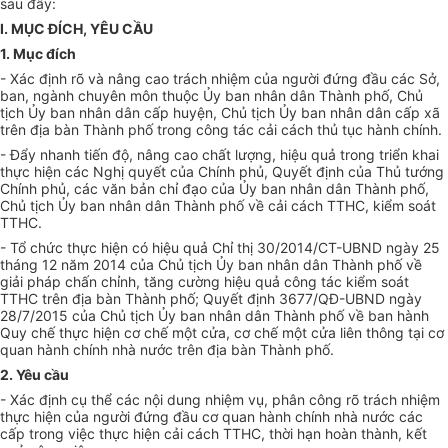
sau đây
:
I. MỤC ĐÍCH, YÊU CẦU
1. Mục đích
- Xác định rõ và nâng cao trách nhiệm của người đứng đầu các Sở,
ban, ngành chuyên môn thuộc Ủy ban nhân dân Thành phố, Chủ
tịch Ủy ban nhân dân cấp huyện, Chủ tịch Ủy ban nhân dân cấp xã
trên địa bàn Thành phố trong công tác cải cách thủ tục hành chính.
- Đẩy nhanh tiến độ, nâng cao chất lượng, hiệu quả trong triển khai
thực hiện các Nghị quyết của Chính phủ, Quyết định của Thủ tướng
Chính phủ, các văn bản chỉ đạo của Ủy ban nh
â
n dân Thành phố,
Chủ tịch Ủy ban nhân dân Thành phố về cải cách TTHC, kiểm soát
TTHC.
- Tổ chức thực hiện có hiệu quả Chỉ thị 30/2014/CT-UBND ngày 25
tháng 12 năm 2014 của Chủ tịch Ủy ban nhân dân Thành phố về
giải pháp chấn chỉnh, tăng cường hiệu quả công tác kiểm soát
TTHC trên địa bàn Thành phố; Quyết định 3
6
77/QĐ-UBND ngày
28/7/2015 của Chủ tịch Ủy ban nhân dân Thành phố về ban hành
Quy chế thực hiện cơ chế một cửa, cơ chế một cửa liên thông tại cơ
quan hành chính nhà nước trên địa b
à
n Thành phố.
2. Yêu cầu
- Xác định cụ thể các nội dung nhiệm vụ, phân công rõ trách nhiệm
thực hiện của người đứng đầu cơ quan hành chính nhà nước các
cấp trong việc thực hiện cải cách TTHC, thời hạn hoàn thành, kết