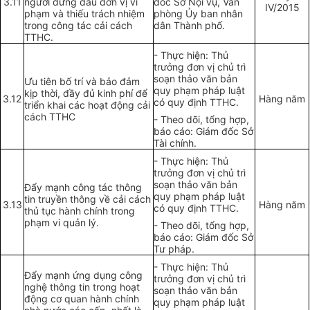
3.11
người đứng đ
ầ
u đơn v
ị
vi
đ
ố
c Sở N
ộ
i v
ụ
, Văn
IV/2015
ph
ạ
m và thiếu trách nhi
ệ
m
phòng Ủy ban nhân
trong công tác cải cách
dân Thành phố.
TTHC.
- Thực hiện: Thủ
trưởng đơn vị chủ trì
soạn thảo văn bản
Ưu tiên bố trí và bảo đảm
quy phạm pháp luật
kịp thời, đầy đủ kinh phí để
3.12
Hàng năm
có quy định TTHC.
triển khai các hoạ
t
động cải
cách TTHC
- Theo dõi, tổng hợp,
b
áo cáo: Giám đốc Sở
Tài chính.
- Thực hiện: Thủ
trưởng đơn vị chủ
tr
ì
soạn thảo văn bản
Đẩy mạnh công tác thông
quy phạm pháp luật
tin truyền thông về cải cách
3.13
Hàng năm
có quy định TTHC.
thủ tục hành chính trong
phạm vi quản lý.
- Theo dõi, tổng hợp,
báo cáo: Giám đốc Sở
Tư pháp.
- Thực hiện: Thủ
Đẩy mạnh ứng dụng công
trưởng đơn vị chủ trì
nghệ thông tin trong hoạt
soạn thảo văn bản
động cơ quan hành chính
quy phạm pháp luật