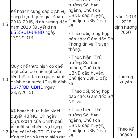
trưởng Sở, ban,
ngành, Chủ tịch
Kế hoạch cung cấp dịch vụ
UBND cấp huyện,
công trực tuyến giai đoạn
Năm 2013
Chủ tịch UBND cấp
2013-2015, định hướng đến
- 2015,
1.5
xã.
năm 2020 (Quyết định
định hướng
6555/QĐ-UBND
ngày
2020
- Theo dõi
,
tổng hợp
12/12/2013)
báo cáo: Giám đốc Sở
Thông tin và Truy
ề
n
thông.
- T
h
ực hiện: Thủ
trưởng Sở, ban,
Quy chế thực hiện cơ chế
ngành, Chủ tịch
một cửa, cơ chế một cửa
UBND cấp huyện,
liên thông t
ạ
i cơ quan hành
Thường
Chủ tịch UBND cấp
1.6
chính nhà nước (Quyết định
xuyên
xã.
3677/QĐ-UBND
ngày
- Theo dõi, tổng hợp
28/7/2015)
báo cáo: Giám đốc Sở
Nội vụ.
- Thực hiện: Thủ
Kế hoạch thực hiện Nghị
trưởng Sở, ban,
quyết 43/NQ-CP ngày
ngành, Chủ tịch
06/6/2014 của Chính phủ
UBND cấp huyện,
về một số nhiệm vụ trọng
Theo Kế
Chủ tịch UBND cấp
1.7
tâm cải cách TTHC trong
hoạch
xã.
hình thành và thực hiện dự