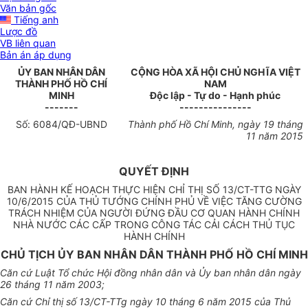
Văn bản gốc
Tiếng anh
Lược đồ
VB liên quan
Bản án áp dụng
ỦY BAN NHÂN DÂN
CỘNG HÒA XÃ HỘI CHỦ NGHĨA VIỆT
THÀNH PHỐ HỒ CHÍ
NAM
MINH
Độc lập - Tự do - Hạnh phúc
-------
---------------
Số:
6084
/QĐ-UBND
Thành phố Hồ Chí Minh
, ngày
19
tháng
11
năm
2015
QUYẾT ĐỊNH
BAN HÀNH KẾ HOẠCH THỰC HIỆN CHỈ THỊ SỐ 13/CT-TTG NGÀY
10/6/2015 CỦA THỦ TƯỚNG CHÍNH PHỦ VỀ VIỆC TĂNG CƯỜNG
TRÁCH NHIỆM CỦA NGƯỜI ĐỨNG ĐẦU CƠ QUAN HÀNH CHÍNH
NHÀ NƯỚC CÁC CẤP TRONG CÔNG TÁC CẢI CÁCH THỦ TỤC
HÀNH CHÍNH
CHỦ TỊCH ỦY BAN NHÂN DÂN THÀNH PHỐ HỒ CHÍ MINH
Căn cứ Luật Tổ chức Hội đồng nhân dân và Ủy ban nhân dân ngày
26 tháng
11
năm 2003;
Căn cứ Chỉ thị số 13/CT-TTg ngày 10 tháng 6 năm 2015 của Thủ