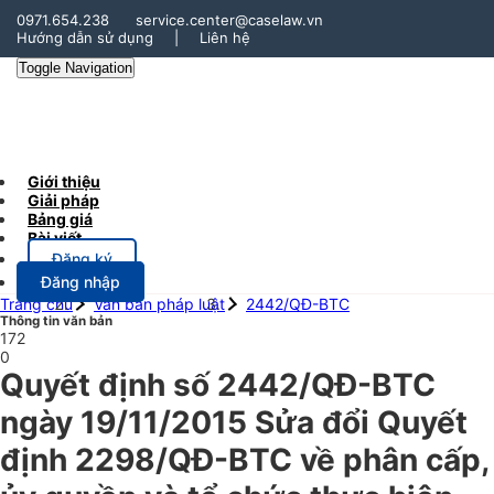
0971.654.238
service.center@caselaw.vn
Hướng dẫn sử dụng
|
Liên hệ
Toggle Navigation
Giới thiệu
Giải pháp
Bảng giá
Bài viết
Đăng ký
Đăng nhập
Trang chủ
Văn bản pháp luật
2442/QĐ-BTC
Thông tin văn bản
172
0
Quyết định số 2442/QĐ-BTC
ngày 19/11/2015 Sửa đổi Quyết
định 2298/QĐ-BTC về phân cấp,