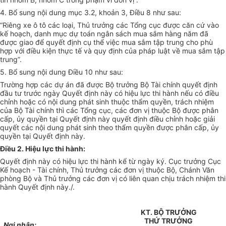
4. Bổ sung nội dung mục 3.2, khoản 3, Điều 8 như sau:
“Riêng xe ô tô các loại, Thủ trưởng các Tổng cục được căn cứ vào
kế hoạch, danh mục dự toán ngân sách mua sắm hàng năm đã
được giao đ
ể
quyết định cụ thể việc mua sắm tập trung cho phù
hợp với điều kiện thực tế và quy định của pháp luật về mua sắm tập
trung”.
5. Bổ sung nội dung Điều 10 như sau:
Trường hợp các dự án đã được Bộ trưởng Bộ Tài chính quyết định
đầu tư trước ngày Quyết định này có hiệu lực thi hành nếu có điều
chỉnh hoặc có nội dung phát sinh thuộc thẩm quyền, trách nhiệm
của Bộ Tài chính thì các Tổng cục, các đơn vị thuộc Bộ được phân
cấp, ủy quyền tại Quyết định này quyết định điều chỉnh hoặc giải
quyết các nội dung phát sinh theo thẩm quyền được phân cấp, ủy
quyền tại Quyết định này.
Điều 2. Hiệu lực thi hành:
Quyết định này có hiệu lực thi hành kể từ ngày ký. Cục trưởng Cục
K
ế
hoạch - Tài chính, Thủ trưởng các đơn vị thuộc Bộ, Chánh Văn
phòng Bộ và Thủ trưởng các đơn vị có liên quan chịu trách nhiệm thi
hành Quyết định này./.
KT. BỘ TRƯỞNG
THỨ TRƯỞNG
Nơi nhận: