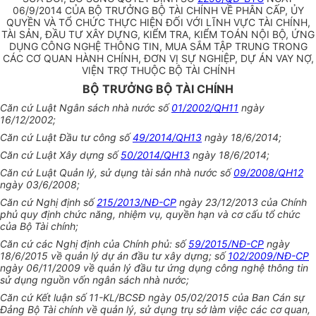
06/9/2014 CỦA BỘ TRƯỞNG BỘ TÀI CHÍNH VỀ PHÂN CẤP, ỦY
QUYỀN VÀ TỔ CHỨC THỰC HIỆN ĐỐI VỚI LĨNH VỰC TÀI CHÍNH,
TÀI SẢN, ĐẦU TƯ XÂY DỰNG, KIỂM TRA, KIỂM TOÁN NỘI BỘ, ỨNG
DỤNG CÔNG NGHỆ THÔNG TIN, MUA SẮM TẬP TRUNG TRONG
CÁC CƠ QUAN HÀNH CHÍNH, ĐƠN VỊ SỰ NGHIỆP, DỰ ÁN VAY NỢ,
VIỆN TRỢ THUỘC BỘ TÀI CHÍNH
BỘ TRƯỞNG BỘ TÀI CHÍNH
Căn cứ Luật Ngân sách nhà nước số
01/2002/QH11
ngày
16/12/2002;
Căn cứ Luật Đầu tư công số
49/2014/QH13
ngày 18/6/2014;
Căn cứ Luật Xây dựng số
50/2014/QH13
ngày 18/6/2014;
Căn cứ Luật Quản lý, sử dụng tài sản nhà nước số
09/2008/QH12
ngày 03/6/2008;
Căn cứ Nghị định số
215/2013/NĐ-CP
ngày 23/12/2013 của Chính
phủ quy định chức năng, nhiệm vụ, quyền hạn và cơ cấu tổ chức
của Bộ Tài chính;
Căn cứ các Nghị định của Chính phủ: số
59/2015/NĐ-CP
ngày
18/6/2015 về quản lý dự án đầu tư xây dựng; số
102/2009/NĐ-CP
ngày 06/11/2009 về quản lý đầu tư ứng dụng công nghệ thông tin
sử dụng nguồn vốn ngân sách nhà nước;
Căn cứ Kết luận số 11-KL/BCSĐ ngày 05/02/2015 của Ban Cán sự
Đảng Bộ Tài chính về quản lý, sử dụng trụ sở làm việc các cơ quan,