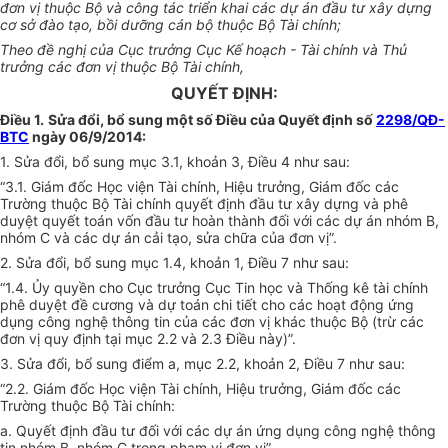
đơn vị thuộc Bộ và công tác triển khai các dự án đầu tư xây dựng
cơ sở đào tạo, bồi dưỡng cán bộ thuộc Bộ Tài chính;
Theo đề nghị của Cục trưởng Cục Kế hoạch - Tài chính và Thủ
trưởng các đơn vị thuộc Bộ Tài chính,
QUYẾT ĐỊNH:
Điều 1.
Sửa đổi, bổ sung một số Điều của Quyết định số
2298/QĐ-
BTC
ngày 06/9/2014:
1. Sửa đổi, bổ sung mục 3.1, khoản 3, Điều 4 như sau:
“3.1. Giám đốc Học viện Tài chính, Hiệu trưởng, Giám đốc các
Trường thuộc Bộ Tài chính quyết định đầu tư xây dựng và phê
duyệt quyết toán vốn đầu tư hoàn thành đối với các dự án nhóm B,
nhóm
C
và các dự án cải tạo, sửa chữa của đơn vị”.
2. Sửa đổi, bổ sung mục 1.4, khoản 1, Điều 7 như sau:
“1.4.
Ủy
quyền cho Cục trưởng Cục Tin học và Thống kê tài chính
phê duyệt đề cương và dự toán chi tiết cho các hoạt động ứng
dụng công nghệ th
ô
ng tin của các đơn vị khác thuộc Bộ (trừ các
đơn vị quy định tại mục 2.2 và 2.3 Điều này)”.
3. Sửa đổi, bổ sung điểm a, mục 2.2, khoản 2, Điều 7 như sau:
“2.2. Giám đốc Học viện Tài chính, Hiệu trưởng, Giám đốc các
Trường thuộc Bộ Tài chính:
a. Quyết định đầu tư đối với các dự án ứng dụng công nghệ thông
tin nhóm B, nhóm
C
trong phạm vi đơn vị”.