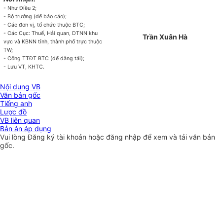
- Như Điều 2;
- Bộ trư
ở
ng
(
để báo cáo);
- Các đơn vị, tổ chức thuộc BTC;
- Các Cục: Thuế, Hải quan, DTNN khu
Trần Xuân Hà
vực và KBNN tỉnh, thành phố trực thuộc
TW;
- Cổng TTĐT BTC
(
để đăng tải);
- Lưu VT, KHTC.
Nội dung VB
Văn bản gốc
Tiếng anh
Lược đồ
VB liên quan
Bản án áp dụng
Vui lòng
Đăng ký
tài khoản hoặc
đăng nhập
để xem và tải văn bản
gốc.