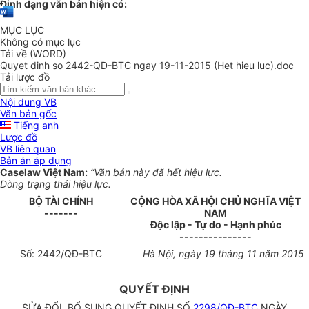
Định dạng văn bản hiện có:
MỤC LỤC
Không có mục lục
Tải về (WORD)
Quyet dinh so 2442-QD-BTC ngay 19-11-2015 (Het hieu luc).doc
Tải lược đồ
Nội dung VB
Văn bản gốc
Tiếng anh
Lược đồ
VB liên quan
Bản án áp dụng
Caselaw Việt Nam:
“Văn bản này đã hết hiệu lực.
Dòng trạng thái hiệu lực.
BỘ TÀI CHÍNH
CỘNG HÒA XÃ HỘI CHỦ NGHĨA VIỆT
-------
NAM
Độc lập - Tự do - Hạnh phúc
---------------
Số:
2442
/QĐ-BTC
Hà Nội
, ngày
19
tháng
11
năm
2015
QUYẾT ĐỊNH
SỬA ĐỔI, BỔ SUNG QUYẾT ĐỊNH SỐ
2298/QĐ-BTC
NGÀY