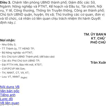
Điều 3.
Chánh Văn phòng UBND thành phố; Giám đốc các Sở,
Ngành: Nông nghiệp và PTNT, Kế hoạch và Đầu tư, Tài chính, Nội
vụ, Y tế, Công thương, Thông tin Truyền thông, Công an thành ph
ố
;
Chủ tịch
U
BND quận, huy
ệ
n, thị x
ã
; Th
ủ
tr
ưở
ng các c
ơ
quan, đơn vị
và tổ chức, cá nhân có liên quan chịu trách nhiệm thi hành Quy
ế
t
định này./.
TM. ỦY BAN 
KT. CHỦ 
Nơi nhận:
PHÓ CHỦ
- Như Điều 3;
- TT Thành ủy, TT HĐND TP;
- Bộ Nông nghiệp và PTNT
;
- Đ/c Chủ tịch UBND Thành phố;
(để báo cáo)
- Các đ/c Phó Chủ tịch UBND TP;
Trần Xuân
- Đài PTTH HN, B
á
o HN m
ớ
i, KTĐT;
- CVP/PCVP NN Sơn;
- TH, NNNT, CT,
VX
, KT;
- Lưu: VT, NNNT
(Ngân)
Nội dung VB
Văn bản gốc
Tiếng anh
Lược đồ
VB liên quan