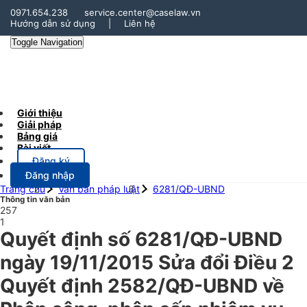
0971.654.238
service.center@caselaw.vn
Hướng dẫn sử dụng
|
Liên hệ
Toggle Navigation
Giới thiệu
Giải pháp
Bảng giá
Bài viết
Đăng ký
Đăng nhập
Trang chủ
Văn bản pháp luật
6281/QĐ-UBND
Thông tin văn bản
257
1
Quyết định số 6281/QĐ-UBND
ngày 19/11/2015 Sửa đổi Điều 2
Quyết định 2582/QĐ-UBND về