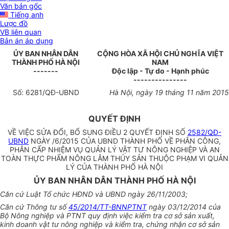
Văn bản gốc
Tiếng anh
Lược đồ
VB liên quan
Bản án áp dụng
ỦY BAN NHÂN DÂN
CỘNG HÒA XÃ HỘI CHỦ NGHĨA VIỆT
THÀNH PHỐ HÀ NỘI
NAM
-------
Độc lập - Tự do - Hạnh phúc
---------------
Số:
6281
/QĐ-UBND
Hà Nội
, ngày
19
tháng
11
năm
2015
QUYẾT ĐỊNH
VỀ VIỆC SỬA ĐỔI, BỔ SUNG ĐIỀU 2 QUYẾT ĐỊNH SỐ
2582/QĐ-
UBND
NGÀY /6/2015 CỦA UBND THÀNH PHỐ VỀ PHÂN CÔNG,
PHÂN CẤP NHIỆM VỤ QUẢN LÝ VẬT TƯ NÔNG NGHIỆP VÀ AN
TOÀN THỰC PHẨM NÔNG LÂM THỦY SẢN THUỘC PHẠM VI QUẢN
LÝ CỦA THÀNH PHỐ HÀ NỘ
I
ỦY BAN NHÂN DÂN THÀNH PHỐ HÀ NỘI
Căn cứ Luật Tổ chức HĐND và UBND ngày 26/11/2003;
Căn cứ Thông tư số
45/2014/TT-BNNPTNT
ngày 03/12/2014 của
Bộ Nông nghiệp và PTNT quy định việc kiểm tra cơ sở sản xuất,
kinh doanh vật tư nông nghiệp và kiểm
tr
a, chứng nhận cơ sở sản