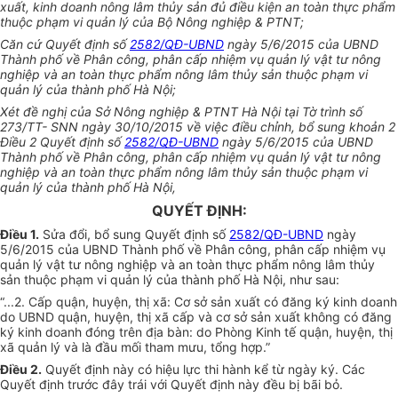
xuất, kinh doanh nông lâm thủy sản đủ điều kiện an toàn thực phẩm
thuộc phạm vi quản lý của Bộ Nông nghiệp & PTNT;
Căn cứ Quyết định số
2582/QĐ-UBND
ngày 5/6/2015 của UBND
Thành phố về Phân công, phân cấp nhiệm vụ quản lý vật tư nông
nghiệp và an toàn thực phẩm nông lâm thủy sản thuộc phạm vi
quản lý của thành phố Hà Nội;
Xét đề ngh
ị
của Sở Nông nghiệp & PTNT Hà Nội tại Tờ trình số
273/TT- SNN ngày 30/10/2015 về việc điều chỉnh, bổ sung khoản 2
Điều 2 Quyết định số
2582/QĐ-UBND
ngày 5/6/2015 của UBND
Thành phố về Phân công, phân cấp nhiệm vụ quản lý vật tư nông
nghiệp và an toàn thực phẩm nông lâm thủy sản thuộc phạm vi
quản lý của thành phố Hà Nội,
QUYẾT ĐỊNH:
Điều 1.
Sửa đổi, bổ sung Quyết định số
2582/QĐ-UBND
ngày
5/6/2015 của UBND Thành phố về Phân công, phân cấp nhiệm vụ
quản lý vật tư nông nghiệp và an toàn thực phẩm nông lâm thủy
sản thuộc phạm vi quản lý của thành phố Hà Nội, như sau:
“...
2. Cấp quận, huyện, thị xã: Cơ sở sản xuất có đăng ký kinh doanh
do UBND quận, huyện, thị xã cấp và cơ sở sản xuất không có đ
ă
ng
ký kinh doanh đóng trên địa bàn: do Phòng Kinh tế quận, huyện, thị
xã quản lý và là đầu mối tham mưu, tổng h
ợ
p.”
Điều 2.
Quyết đ
ị
nh này có hiệu lực thi hành kể từ ngày ký. Các
Quyết định trước đây trái với Quyết định này đều bị bãi bỏ.