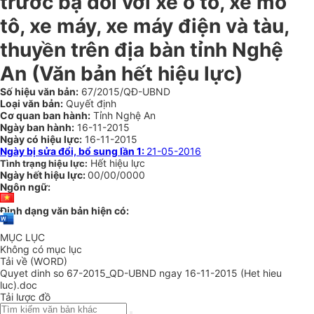
trước bạ đối với xe ô tô, xe mô
tô, xe máy, xe máy điện và tàu,
thuyền trên địa bàn tỉnh Nghệ
An (Văn bản hết hiệu lực)
Số hiệu văn bản:
67/2015/QĐ-UBND
Loại văn bản:
Quyết định
Cơ quan ban hành:
Tỉnh Nghệ An
Ngày ban hành:
16-11-2015
Ngày có hiệu lực:
16-11-2015
Ngày bị sửa đổi, bổ sung lần 1:
21-05-2016
Hết hiệu lực
Tình trạng hiệu lực:
Ngày hết hiệu lực:
00/00/0000
Ngôn ngữ:
Định dạng văn bản hiện có:
MỤC LỤC
Không có mục lục
Tải về (WORD)
Quyet dinh so 67-2015_QD-UBND ngay 16-11-2015 (Het hieu
luc).doc
Tải lược đồ