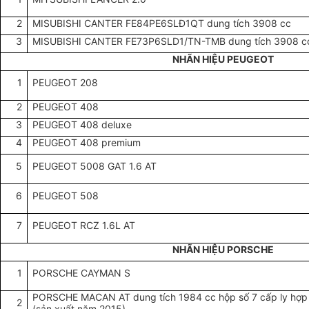
2
MISUBISHI CANTER FE84PE6SLĐ1QT dung tích 3908 cc
3
MISUBISHI CANTER FE73P6SLD1/TN-TMB dung tích 3908 c
NHÃN HIỆU PEUGEOT
1
PEUGEOT 208
2
PEUGEOT 408
3
PEUGEOT 408 deluxe
4
PEUGEOT 408 premium
5
PEUGEOT 5008 GAT 1.6 AT
6
PEUGEOT 508
7
PEUGEOT RCZ 1.6L AT
NHÃN HIỆU PORSCHE
1
PORSCHE CAYMAN S
PORSCHE MACAN AT dung tích 1984 cc hộp số 7 cấp ly hợp
2
(sản xuất năm 2015)