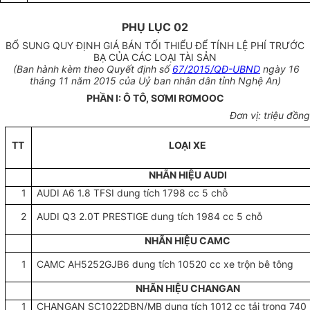
PHỤ LỤC 02
BỔ SUNG QUY ĐỊNH GIÁ BÁN TỐI THIỂU ĐỂ TÍNH LỆ PHÍ TRƯỚC
BẠ CỦA CÁC LOẠI TÀI SẢN
(Ban hành kèm theo Quyết định số
67/2015/QĐ-UBND
ngày 16
tháng 11 năm 2015 của Uỷ ban nhân dân tỉnh Nghệ An)
PHẦN I: Ô TÔ, SƠMI RƠMOOC
Đơn vị: triệu đồng
TT
LOẠI XE
NHÃN HIỆU AUDI
1
AUDI A6 1.8 TFSI dung tích 1798 cc 5 chỗ
2
AUDI Q3 2.0T PRESTIGE dung tích 1984 cc 5 chỗ
NHÃN HIỆU CAMC
1
CAMC AH5252GJB6 dung tích 10520 cc xe trộn bê tông
NHÃN HIỆU CHANGAN
1
CHANGAN SC1022DBN/MB dung tích 1012 cc tải trọng 740