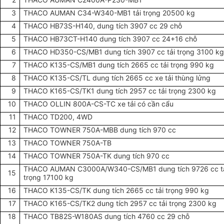
3
THACO AUMAN C34-W340-MB1 tải trọng 20500 kg
4
THACO HB73S-H140, dung tích 3907 cc 29 chỗ
5
THACO HB73CT-H140 dung tích 3907 cc 24+16 chỗ
6
THACO HD350-CS/MB1 dung tích 3907 cc tải trọng 3100 k
7
THACO K135-CS/MB1 dung tích 2665 cc tải trọng 990 kg
8
THACO K135-CS/TL dung tích 2665 cc xe tải thùng lửng
9
THACO K165-CS/TK1 dung tích 2957 cc tải trọng 2300 kg
10
THACO OLLIN 800A-CS-TC xe tải có cần cẩu
11
THACO TD200, 4WD
12
THACO TOWNER 750A-MBB dung tích 970 cc
13
THACO TOWNER 750A-TB
14
THACO TOWNER 750A-TK dung tích 970 cc
THACO AUMAN C3000A/W340-CS/MB1 dung tích 9726 cc t
15
trọng 17100 kg
16
THACO K135-CS/TK dung tích 2665 cc tải trọng 990 kg
17
THACO K165-CS/TK2 dung tích 2957 cc tải trọng 2300 kg
18
THACO TB82S-W180AS dung tích 4760 cc 29 chỗ