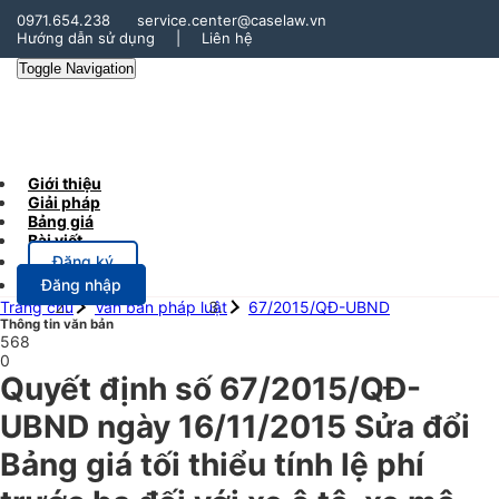
0971.654.238
service.center@caselaw.vn
Hướng dẫn sử dụng
|
Liên hệ
Toggle Navigation
Giới thiệu
Giải pháp
Bảng giá
Bài viết
Đăng ký
Đăng nhập
Trang chủ
Văn bản pháp luật
67/2015/QĐ-UBND
Thông tin văn bản
568
0
Quyết định số 67/2015/QĐ-
UBND ngày 16/11/2015 Sửa đổi
Bảng giá tối thiểu tính lệ phí