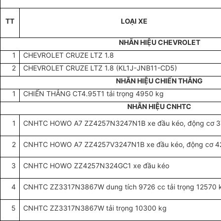
TT
LOẠI XE
NHÃN HIỆU CHEVROLET
1
CHEVROLET CRUZE LTZ 1.8
2
CHEVROLET CRUZE LTZ 1.8 (KL1J-JNB11-CD5)
NHÃN HIỆU CHIẾN THẮNG
1
CHIẾN THẮNG CT4.95T1 tải trọng 4950 kg
NHÃN HIỆU CNHTC
1
CNHTC HOWO A7 ZZ4257N3247N1B xe đầu kéo, động cơ 
2
CNHTC HOWO A7 ZZ4257V3247N1B xe đầu kéo, động cơ 
3
CNHTC HOWO ZZ4257N324GC1 xe đầu kéo
4
CNHTC ZZ3317N3867W dung tích 9726 cc tải trọng 12570 
5
CNHTC ZZ3317N3867W tải trọng 10300 kg