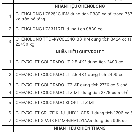
NHÃN HIỆU CHENGLONG
CHENGLONG LZ5251GJBM dung tích 9839 cc tải trọng 76
1
xe trộn bê tông
2
CHENGLONG LZ3311QEL dung tích 9839 cc
CHENGLONG TTCM/YC6L340-33-KM dung tích 8424 cc tải
3
22450 kg
NHÃN HIỆU CHEVROLET
1
CHEVROLET COLORADO LT 2.5 4X2 dung tích 2499 cc
2
CHEVROLET COLORADO LT 2.5 4X4 dung tích 2499 cc
3
CHEVROLET COLORADO LTZ AT dung tích 2776 cc 5 chỗ
4
CHEVROLET COLORADO LTZ MT dung tích 2776 cc 5 chỗ
5
CHEVROLET COLORADO SPORT LTZ MT
6
CHEVROLET CRUZE KL1J-JNB11-CD5-1 dung tích 1796 cc 
7
CHEVROLET SPARK KL1M-MHA12/1AA5 dung tích 995 cc
NHÃN HIỆU CHIẾN THẮNG