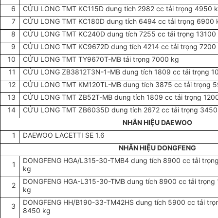
6
CỬU LONG TMT KC115D dung tích 2982 cc tải trọng 4950 
7
CỬU LONG TMT KC180D dung tích 6494 cc tải trọng 6900 
8
CỬU LONG TMT KC240D dung tích 7255 cc tải trọng 13100
9
CỬU LONG TMT KC9672D dung tích 4214 cc tải trọng 7200
10
CỬU LONG TMT TY9670T-MB tải trọng 7000 kg
11
CỬU LONG ZB3812T3N-1-MB dung tích 1809 cc tải trọng 1
12
CỬU LONG TMT KM120TL-MB dung tích 3875 cc tải trọng 
13
CỬU LONG TMT ZB52T-MB dung tích 1809 cc tải trọng 120
14
CỬU LONG TMT ZB6035D dung tích 2672 cc tải trọng 3450
NHÃN HIỆU DAEWOO
1
DAEWOO LACETTI SE 1.6
NHÃN HIỆU DONGFENG
DONGFENG HGA/L315-30-TMB4 dung tích 8900 cc tải trọn
1
kg
DONGFENG HGA-L315-30-TMB dung tích 8900 cc tải trọng
2
kg
DONGFENG HH/B190-33-TM42HS dung tích 5900 cc tải trọ
3
8450 kg