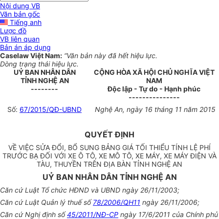
Nội dung VB
Văn bản gốc
Tiếng anh
Lược đồ
VB liên quan
Bản án áp dụng
Caselaw Việt Nam:
“Văn bản này đã hết hiệu lực.
Dòng trạng thái hiệu lực.
UỶ BAN NHÂN DÂN
CỘNG HÒA XÃ HỘI CHỦ NGHĨA VIỆT
TỈNH NGHỆ AN
NAM
--------
Độc lập - Tự do - Hạnh phúc
---------------
Số:
67/2015/QĐ-UBND
Nghệ An, ngày 16 tháng 11 năm 2015
QUYẾT ĐỊNH
VỀ VIỆC SỬA ĐỔI, BỔ SUNG BẢNG GIÁ TỐI THIỂU TÍNH LỆ PHÍ
TRƯỚC BẠ ĐỐI VỚI XE Ô TÔ, XE MÔ TÔ, XE MÁY, XE MÁY ĐIỆN VÀ
TÀU, THUYỀN TRÊN ĐỊA BÀN TỈNH NGHỆ AN
UỶ BAN NHÂN DÂN TỈNH NGHỆ AN
Căn cứ Luật Tổ chức HĐND và UBND ngày 26/11/2003;
Căn cứ Luật Quản lý thuế số
78/2006/QH11
ngày 26/11/2006;
Căn cứ Nghị định số
45/2011/NĐ-CP
ngày 17/6/2011 của Chính phủ