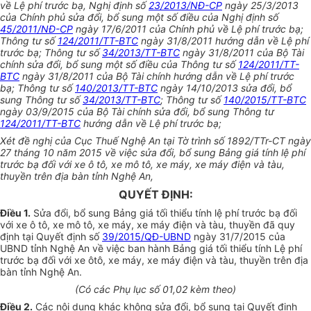
về Lệ phí trước bạ, Nghị định số
23/2013/NĐ-CP
ngày 25/3/2013
của Chính phủ sửa đổi, bổ sung một số điều của Nghị định số
45/2011/NĐ-CP
ngày 17/6/2011 của Chính phủ về Lệ phí trước bạ;
Thông tư số
124/2011/TT-BTC
ngày 31/8/2011 hướng dẫn về Lệ phí
trước bạ; Thông tư số
34/2013/TT-BTC
ngày 31/8/2011 của Bộ Tài
chính sửa đổi, bổ sung một số điều của Thông tư số
124/2011/TT-
BTC
ngày 31/8/2011 của Bộ Tài chính hướng dẫn về Lệ phí trước
bạ; Thông tư số
140/2013/TT-BTC
ngày 14/10/2013 sửa đổi, bổ
sung Thông tư số
34/2013/TT-BTC
; Thông tư số
140/2015/TT-BTC
ngày 03/9/2015 của Bộ Tài chính sửa đổi, bổ sung Thông tư
124/2011/TT-BTC
hướng dẫn về Lệ phí trước bạ;
Xét đề nghị của Cục Thuế Nghệ An tại Tờ trình số 1892/TTr-CT ngày
27 tháng 10 năm 2015 về việc sửa đổi, bổ sung Bảng giá tính lệ phí
trước bạ đối với xe ô tô, xe mô tô, xe máy, xe máy điện và tàu,
thuyền trên địa bàn tỉnh Nghệ An,
QUYẾT ĐỊNH:
Điều 1.
Sửa đổi, bổ sung Bảng giá tối thiểu tính lệ phí trước bạ đối
với xe ô tô, xe mô tô, xe máy, xe máy điện và tàu, thuyền đã quy
định tại Quyết định số
39/2015/QĐ-UBND
ngày 31/7/2015 của
UBND tỉnh Nghệ An về việc ban hành Bảng giá tối thiểu tính Lệ phí
trước bạ đối với xe ôtô, xe máy, xe máy điện và tàu, thuyền trên địa
bàn tỉnh Nghệ An.
(Có các Phụ lục số 01,02 kèm theo)
Điều 2.
Các nội dung khác không sửa đổi, bổ sung tại Quyết định