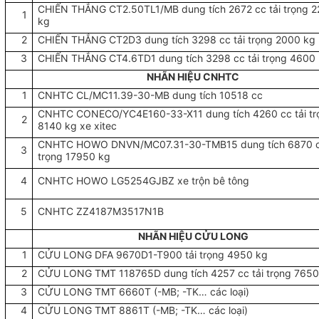
CHIẾN THẮNG CT2.50TL1/MB dung tích 2672 cc tải trọng 
1
kg
2
CHIẾN THẮNG CT2D3 dung tích 3298 cc tải trọng 2000 kg
3
CHIẾN THẮNG CT4.6TD1 dung tích 3298 cc tải trọng 4600
NHÃN HIỆU CNHTC
1
CNHTC CL/MC11.39-30-MB dung tích 10518 cc
CNHTC CONECO/YC4E160-33-X11 dung tích 4260 cc tải tr
2
8140 kg xe xitec
CNHTC HOWO DNVN/MC07.31-30-TMB15 dung tích 6870 cc
3
trọng 17950 kg
4
CNHTC HOWO LG5254GJBZ xe trộn bê tông
5
CNHTC ZZ4187M3517N1B
NHÃN HIỆU CỬU LONG
1
CỬU LONG DFA 9670D1-T900 tải trọng 4950 kg
2
CỬU LONG TMT 118765D dung tích 4257 cc tải trọng 7650
3
CỬU LONG TMT 6660T (-MB; -TK… các loại)
4
CỬU LONG TMT 8861T (-MB; -TK… các loại)