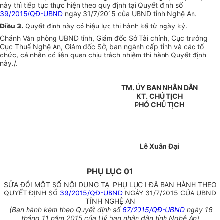
này thì tiếp tục thực hiện theo quy định tại Quyết định số
39/2015/QĐ-UBND
ngày 31/7/2015 của UBND tỉnh Nghệ An.
Điều 3.
Quyết định này có hiệu lực thi hành kể từ ngày ký.
Chánh Văn phòng UBND tỉnh, Giám đốc Sở Tài chính, Cục trưởng
Cục Thuế Nghệ An, Giám đốc Sở, ban ngành cấp tỉnh và các tổ
chức, cá nhân có liên quan chịu trách nhiệm thi hành Quyết định
này./.
TM. ỦY BAN NHÂN DÂN
KT. CHỦ TỊCH
PHÓ CHỦ TỊCH
Lê Xuân Đại
PHỤ LỤC 01
SỬA ĐỔI MỘT SỐ NỘI DUNG TẠI PHỤ LỤC I ĐÃ BAN HÀNH THEO
QUYẾT ĐỊNH SỐ
39/2015/QĐ-UBND
NGÀY 31/7/2015 CỦA UBND
TỈNH NGHỆ AN
(Ban hành kèm theo Quyết định số
67/2015/QĐ-UBND
ngày 16
tháng 11 năm 2015 của Uỷ ban nhân dân tỉnh Nghệ An)