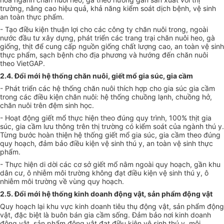
trường, nâng cao hiệu quả, khả năng kiểm soát dịch bệnh, vệ sinh
an toàn thực phẩm.
- Tạo điều kiện thuận lợi cho các công ty chăn nuôi trong, ngoài
nước đầu tư xây dựng, phát triển các trang trại chăn nuôi heo, gà
giống, thịt để cung cấp nguồn giống chất lượng cao, an toàn vệ sinh
thực phẩm, sạch bệnh cho địa phương và hướng đến chăn nuôi
theo VietGAP.
2.4. Đ
ổ
i mới hệ thống chăn nuôi, giết m
ổ
gia súc, gia cầm
- Phát triển các hệ thống chăn nuôi thích hợp cho gia súc gia cầm
trong các điều kiện chăn nuôi: hệ thống chuồng lạnh, chuồng hở,
chăn nuôi trên đệm sinh học.
- Hoạt động giết mổ thực hiện theo đúng quy trình, 100% thịt gia
súc, gia cầm l
ưu
thông trên thị trường có kiểm soát của ngành thú y.
Từng bước hoàn thiện hệ thống giết mổ gia súc, gia cầm theo đúng
quy hoạch, đảm bảo điều kiện vệ sinh thú y, an toàn vệ sinh thực
phẩm.
- Thực hiện di dời các cơ sở giết mổ nằm ngoài quy hoạch, gần khu
dân cư,
ô
nhiễm môi trường không đạt điều kiện vệ sinh thú y, ô
nhiễm môi trường về vùng quy hoạch.
2.5. Đổi mới h
ệ
thống kinh doanh động vật, sản phẩm động vật
Quy hoạch lại khu vực kinh doanh tiêu thụ động vật, sản phẩm động
vật, đặc biệt là buôn bán gia cầm sống. Đảm bảo nơi kinh doanh
động vật, sản phẩm động vật đạt điều kiện vệ sinh thú y, môi