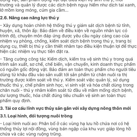
trường và quản lý được các dịch b
ệ
nh nguy hi
ể
m như dịch tai xanh,
lở mồm long móng, cúm gia cầm...
2.6. Nâng cao năng lực thú y
- Xây dựng hoàn chỉnh hệ thống thú y giám sát dịch bệnh từ tỉnh,
huyện, xã, thôn ấp: Bảo đảm về điều kiện về nguồn nhân lực có
trình độ, chuyên môn đáp ứng được yêu cầu ngày càng cao của
nhiệm vụ phòng, chống, kiểm soát dịch bệnh trong thú
y
, trang bị
dụng cụ, thiết bị thú y cần thiết nhằm tạo điều kiện thuận lợi để thực
hiện các nhiệm vụ thực tiễn đặt ra.
- Tăng cường công tác Kiểm dịch, kiểm tra vệ sinh thú y trong quá
trình sản xuất, sơ chế, chế biến, vận chuyển, kinh doanh thực phẩm
có nguồn gốc động vật. Bảo đảm an toàn thực phẩm cho người tiêu
dùng từ khâu đầu vào sản xuất tới sản phẩm từ chăn nuôi ra thị
trường được kiểm soát về thú y. Kiểm soát việc quản lý, sử dụng
thuốc thú y, chế phẩm sinh học, vi sinh vật và hóa chất dùng trong
chăn nuôi - thú
y
nhằm kiểm soát từ đầu về mầm m
ố
ng dịch bệnh,
dư lượng thuốc, hóa chất đúng tiêu chuẩn vệ sinh an toàn thực
phẩm quy định.
3. Tái cơ cấu lĩnh vực thủy sản gắn với xây dựng nông thôn mới
3.1. Loại hình, đ
ố
i tượng nuôi trồng
- Loại hình nuôi ao: Phân bố ở các vùng hạ lưu hồ chứa nơi có hệ
thống thủy lợi nội đồng, vùng bán ngập của khu vực giáp lòng hồ
chứa và các vùng ruộng trũng.