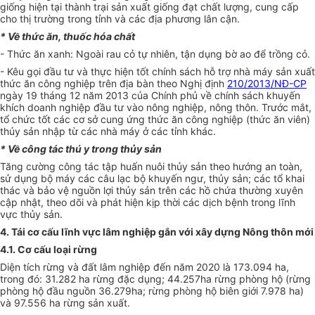
giống hiện tại thành trại sản xuất giống đạt chất lượng, cung cấp
cho thị trường trong tỉnh và các địa phương lân cận.
*
V
ề thức ăn, thuốc h
ó
a chất
- Thức ăn xanh: Ngoài rau cỏ tự nhiên, tận dụng bờ ao để trồng cỏ.
- Kêu gọi đầu tư và thực hiện tốt chính sách hỗ trợ nhà máy sản xuất
thức ăn công nghiệp trên địa bàn theo Nghị định
210/2013/NĐ-CP
ngày 19 tháng 12 năm 2013 của Chính phủ về chính sách khuy
ế
n
khích doanh nghiệp đầu tư vào nông nghiệp, nông thôn. Trước mắt,
tổ chức tốt các cơ sở cung ứng thức ăn công nghiệp (thức ăn viên)
thủy sản nhập từ các nhà máy ở các tỉnh khác.
*
V
ề công tác thú y trong thủy sản
Tăng cường công tác tập huấn nuôi thủy sản theo hướng an toàn,
sử dụng bộ máy các câu lạc bộ khuyến ngư, thủy sản; các tổ khai
thác và bảo vệ nguồn lợi thủy sản trên các hồ chứa thường xuyên
cập nhật, theo dõi và phát hiện kịp thời các dịch bệnh trong lĩnh
vực thủy sản.
4. Tái cơ cấu lĩnh vực lâm nghiệp gắn với xây dựng Nông thôn mới
4.1. Cơ cấu loại rừng
Diện tích rừng và đất lâm nghiệp đến năm 2020 là 173.094 ha,
trong đó: 31.282 ha rừng đặc dụng; 44.257ha rừng phòng hộ (rừng
phòng hộ đầu nguồn 36.279ha; rừng phòng hộ biên giới 7.978 ha)
và 97.556 ha rừng sản xuất.