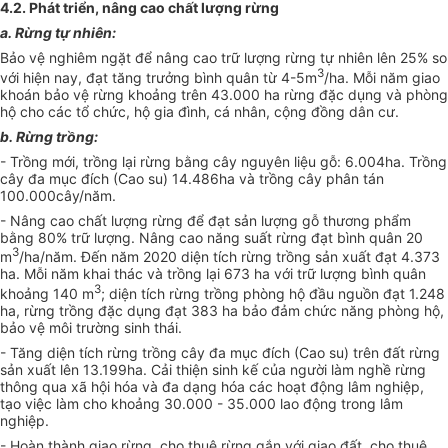
4.2. Phát triển, nâng cao chất lượng rừng
a. Rừng tự nhiên:
Bảo vệ nghiêm ngặt để nâng cao trữ lượng rừng tự nhiên lên 25% so
3
vớ
i
hiện nay, đạt tăng trưởng bình quân từ 4-5m
/ha. Mỗi năm giao
khoán bảo vệ rừng khoảng trên 43.000 ha rừng đặc dụng và phòng
hộ cho các tổ chức, hộ gia đình, cá nhân, cộng đồng dân cư.
b. Rừng trồng:
- Trồng mới, trồng lại rừng bằng cây nguyên liệu gỗ: 6.004ha. Trồng
cây đa mục đích (Cao su) 14.486ha và trồng cây phân tán
100
.
000
cây/năm.
- Nâng cao chất lượng rừng để đạt sản lượng gỗ thương phẩm
bằng 80% trữ lượng. Nâng cao năng suất rừng đạt bình quân 20
3
m
/ha/năm. Đến năm 2020 diện tích rừng trồng sản xuất đạt 4.373
ha. Mỗi năm khai thác và trồng lại 673 ha với trữ lượng bình quân
3
khoảng 140 m
; diện tích rừng trồng phòng hộ đầu ngu
ồ
n đạt 1.248
ha, rừng tr
ồ
ng đặc dụng đạt 383 ha bảo đảm chức năng phòng hộ,
bảo vệ môi trường sinh thái.
- Tăng diện tích rừng trồng cây đa mục đích (Cao su)
tr
ên đất rừng
sản xuất lên 13.199ha. Cải thiện sinh kế của người làm nghề rừng
thông qua xã hội hóa và đa dạng hóa các hoạt động lâm nghiệp,
tạo việc làm cho khoảng 30.000 - 35
.00
0 lao động trong lâm
nghiệp.
- Hoàn thành giao rừng, cho thuê rừng gắn với giao đất, cho thuê