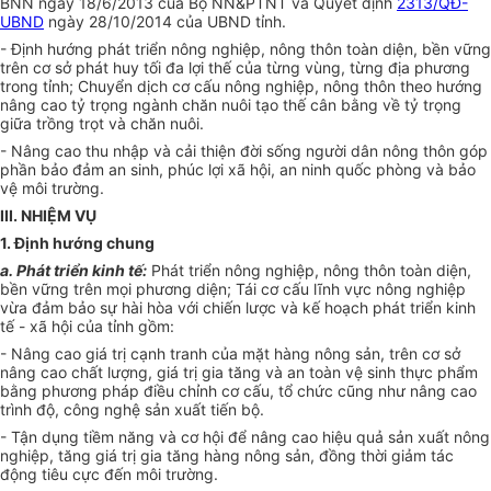
BNN ngày 18/6/2013 của Bộ NN&PTNT và Quyết định
2313/QĐ-
UBND
ngày 28/10/2014 của UBND tỉnh.
- Định hướng phát triển nông nghiệp, nông thôn toàn diện, bền vững
trên cơ sở phát huy tối đa lợi thế của từng vùng, từng địa phương
trong tỉnh; Chuy
ể
n dịch cơ cấu nông nghiệp, nông thôn theo hướng
nâng cao tỷ trọng ngành chăn nuôi tạo thế cân bằng về tỷ trọng
giữa tr
ồ
ng trọt và chăn nuôi.
- Nâng cao thu nhập và cải thiện đời sống người dân nông thôn góp
phần bảo đảm an sinh, phúc lợi xã hội, an ninh quốc phòng và bảo
vệ môi trường.
III. NHIỆM VỤ
1. Định hướng chung
a. Phát triển kinh tế:
Phát triển nông nghiệp, nông thôn toàn diện,
bền vững
tr
ên mọi phương diện; Tái cơ cấu lĩnh vực nông nghiệp
vừa đảm bảo sự hài hòa với chi
ế
n lược và kế hoạch phát triển kinh
tế - xã hội của tỉnh g
ồ
m:
- Nâng cao giá trị cạnh tranh của mặt hàng nông sản, trên c
ơ
sở
nâng cao chất lượng, giá trị gia tăng và an toàn vệ sinh thực phẩm
bằng phương pháp điều chỉnh cơ cấu, tổ chức cũng như nâng cao
trình độ, công nghệ sản xuất ti
ế
n bộ.
- Tận dụng tiềm năng và cơ hội để nâng cao hiệu quả sản xuất nông
nghiệp, tăng giá trị gia tăng hàng nông sản, đồng thời giảm tác
động tiêu cực đến môi trường.