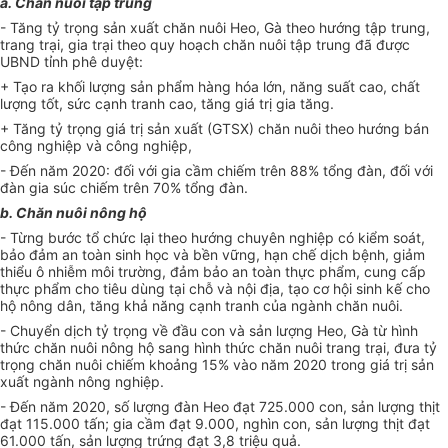
a. Chăn nuôi tập trung
- Tăng tỷ trọng sản xuất chăn nuôi Heo, Gà theo hướng tập trung,
trang trại, gia trại theo quy hoạch chăn nuôi tập trung đã được
UBND tỉnh phê duyệt:
+ Tạo ra khối lượng sản phẩm hàng hóa lớn, năng suất cao, chất
lượng tốt, sức cạnh tranh cao, tăng giá trị gia tăng.
+ Tăng tỷ trọng giá
tr
ị sản xuất (GTSX) chăn nuôi theo hướng bán
công nghiệp và công nghiệp,
- Đến năm 2020: đối với gia cầm chiếm trên 88% tổng đàn, đối vớ
i
đàn gia súc chiếm trên 70% tổng đàn.
b
. Chăn nuôi nông hộ
- Từng bước tổ chức lại theo hướng chuyên nghiệp có kiểm soát,
bảo đảm an toàn sinh học và bền vững, hạn chế dịch bệnh, giảm
thiểu ô nhiễm môi trường, đảm bảo an toàn thực phẩm, cung cấp
thực phẩm cho tiêu dùng tại chỗ và nội địa, tạo cơ hội sinh kế cho
hộ nông dân, tăng khả năng cạnh tranh của ngành chăn nuôi.
- Chuyển dịch tỷ trọng về đầu con và sản lượng Heo, Gà từ hình
thức chăn nuôi nông hộ sang hình thức chăn nuôi trang trại, đưa tỷ
trọng chăn nuôi chiếm khoảng 15% vào năm 2020 trong giá trị sản
xuất ngành nông nghiệp.
- Đ
ế
n năm 2020, số lượng đàn Heo đạt 725.000 con, sản lượng thịt
đạt 115.
00
0 tấn; gia cầm đạt 9.000, nghìn c
o
n, sản lượng thịt đạt
61.000 tấn, sản lượng trứng đạt 3,8 triệu qu
ả
.