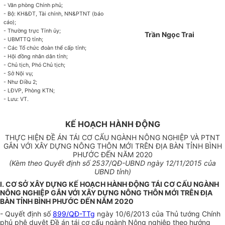
- Văn phòng Chính phủ;
- Bộ: KH&ĐT, Tài chính, NN&PTNT (báo
cáo);
- Thường trực Tỉnh ủy;
Trần Ngọc Trai
-
U
BMTTQ t
ỉ
nh;
- Các Tổ chức đoàn thể cấp tỉnh;
- Hội đồng
n
hân dân tỉnh;
- Chủ tịch, Phó Chủ tịch;
- Sở Nội vụ;
- Như Điều 2;
- LĐVP, Phòng KTN;
- Lưu: VT
.
KẾ HOẠCH HÀNH ĐỘNG
THỰC HIỆN ĐỀ ÁN TÁI CƠ CẤU NGÀNH NÔNG NGHIỆP VÀ PTNT
GẮN VỚI XÂY DỰNG NÔNG THÔN MỚI TRÊN ĐỊA BÀN TỈNH BÌNH
PHƯỚC ĐẾN NĂM 2020
(Kèm theo Quyết định
số 2537
/QĐ-UBND ngày
12/11
/2015 của
UBND tỉnh)
I. CƠ SỞ XÂY DỰNG KẾ HOẠCH HÀNH ĐỘNG TÁI CƠ CẤU NGÀNH
NÔNG NGHIỆP GẮN VỚI XÂY DỰNG NÔNG THÔN MỚI TRÊN ĐỊA
BÀN TỈNH BÌNH PHƯỚC ĐẾN NĂM 2020
- Quyết định số
899/QĐ-TTg
ngày 10/6/2013 của Thủ tướng Chính
phủ phê duyệt Đề án tái cơ cấu ngành Nông nghiệp theo hướng