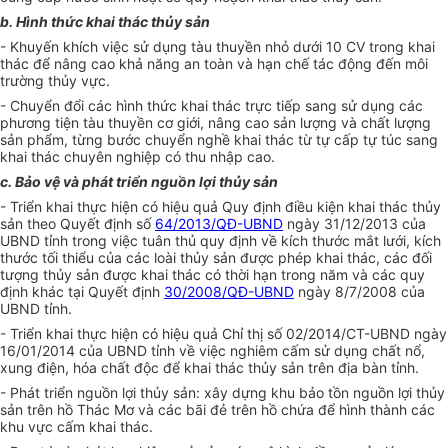
b. Hình thức khai th
á
c thủy sản
- Khuyến khích việc sử dụng tàu thuyền nhỏ dưới 10
CV
trong khai
thác để nâng cao khả năng an toàn và hạn chế tác động đến môi
trường thủy vực.
- Chuyển đổi các hình thức khai thác trực tiếp sang sử dụng các
phương tiện tàu thu
y
ền cơ giới, nâng cao sản lượng và chất lượng
sản phẩm, từng bước chuy
ể
n nghề khai thác từ tự cấp tự túc sang
khai thác chuyên nghiệp có thu nhập cao.
c. Bảo vệ và phát triển nguồn lợi thủy sản
- Triển khai thực hiện có hiệu quả Quy định điều kiện khai thác thủy
sản theo Quyết định số
64/2013/QĐ-UBND
ngày 31/12/2013 của
UBND tỉnh trong việc tuân thủ quy định về kích thước mắt lưới, kích
thước tối thiểu của các loài thủy sản được phép khai thác, các đối
tượng thủy sản được khai thác có thời hạn trong năm và các quy
định khác tại Quyết định
30/2008/QĐ-UBND
ngày 8/7/2008 của
UBND tỉnh.
- Triển khai thực hiện có hiệu quả Chỉ thị số 02/2014/CT-UBND ngày
16/01/2014 của UBND tỉnh về việc nghiêm cấm sử dụng chất nổ,
xung điện, hóa chất độc để khai thác thủy sản trên địa bàn t
ỉ
nh.
- Phát triển nguồn lợi thủy sản: xây dựng khu bảo tồn nguồn lợi thủy
sản trên hồ Thác Mơ và các bãi đẻ trên hồ chứa để hình thành các
khu vực cấm khai thác.