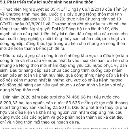
5.1. Phát triển thủy lợi nước s
i
nh hoạt nông thôn
- Thực hiện Nghị quyết số 05-NQ/T
U
ngày 06/12/2013 của Tỉnh ủy
về Chương trình mục tiêu Quốc gia xây dựng Nông thôn mới tỉnh
Bình Phước giai đoạn 2013 - 2020; thực hiện Chương trình số 10-
CTr/TU ngày 02/8/2011 về Chương trình đột phá đầu tư kết cấu hạ
tầng; thực hiện Nghị quyết Đại hội Đảng bộ tỉnh lần thứ IX, đẩy
mạnh tái cơ cấu phát triển thủy lợi nhằm đáp ứng nhu cầu nước cho
sản xuất nông nghiệp, nuôi trồng thủy sản, chăn nuôi, sinh hoạt và
công nghiệp; đồng thời, tập trung ưu tiên cho những xã nông thôn
mới để hoàn thành kế hoạch đề ra.
- Đầu tư xây dựng các công trình ở những khu vực có điều kiện làm
công trình và nhu cầu về nước nhất là vào mùa khô hạn; ưu tiên cho
những xã Nông thôn mới nhằm đáp ứng yêu cầu nước phục vụ dân
sinh. Đầu tư nâng cấp, sửa chữa các công trình xuống cấp nhằm
đảm bảo an toàn và phát huy hiệu quả công trình; nâng cấp và kiên
cố hóa kênh mương nhất là những khu vực có nhiều kênh mương
nội đồng để nâng cao hiệu quả phục vụ công trình và gắn với xây
dựng Nông thôn mới.
-
Đến năm 2020 đảm bảo tưới cho 74.468,68 ha; tiêu nước cho
3
8.299,33 ha; tạo nguồn cấp nước: 83.635 m
/
ng.đ; tạo mặt thoáng
nuôi trồng thủy sản khoảng 2.550 ha. Đầu tư phát triển thủy lợi phù
hợp với điều kiện và khả năng nguồn vốn nhằm đáp ứng nhu cầu
dùng nước của các ngành và góp phần hoàn thành số xã đạt tiêu
chí về Nông thôn mới theo kế hoạch đề ra.