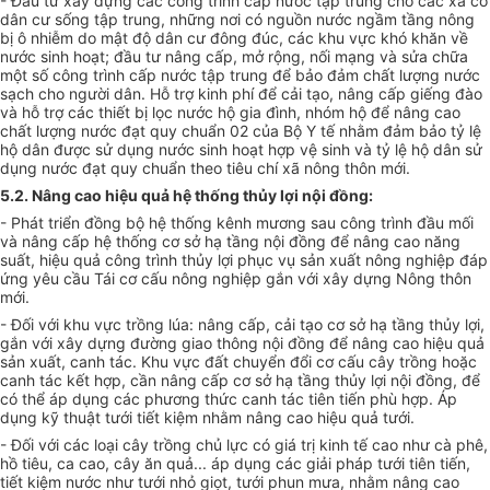
- Đầu tư xây dựng các công trình cấp nước tập trung cho các xã có
dân cư sống tập trung, những nơi có nguồn nước ngầm tầng nông
bị ô nhiễm do mật độ dân cư đông đúc, các khu vực khó khăn về
nước sinh hoạt; đầu tư nâng cấp, mở rộng, nối mạng và sửa chữa
một số công trình cấp nước tập trung để bảo đảm chất lượng nước
sạch cho người dân. Hỗ trợ kinh phí để cải tạo, nâng cấp giếng đào
và hỗ trợ các thiết bị lọc nước hộ gia đình, nhóm hộ để nâng cao
chất lượng nước đạt quy chuẩn 02 của Bộ Y tế nhằm đảm bảo tỷ lệ
hộ dân được sử dụng nước sinh hoạt h
ợ
p vệ sinh và tỷ lệ hộ dân sử
dụng nước đạt quy chuẩn theo tiêu chí xã nông thôn mới.
5.2. Nâng cao hiệu quả hệ thống thủy l
ợ
i nội đồng:
- Phát triển đồng bộ hệ thống kênh mương sau công trình đầu mối
và nâng cấp hệ thống cơ sở hạ tầng nội đồng để nâng cao năng
suất, hiệu quả công trình thủy lợi phục vụ sản xuất nông nghiệp đáp
ứng yêu cầu Tái cơ cấu nông nghiệp gắn với xây dựng Nông thôn
mới.
- Đối với khu vực trồng lúa: nâng cấp, cải tạo cơ sở hạ tầng thủy lợi,
gắn với xây dựng đường giao thông nội đồng để nâng cao hiệu quả
sản xuất, canh tác. Khu vực đất chuyển đổi cơ cấu cây trồng hoặc
canh tác kết hợp, cần nâng cấp cơ sở hạ tầng thủy lợi nội đồng, để
có thể áp dụng các phương thức canh tác tiên tiến phù hợp. Áp
dụng kỹ thuật tưới tiết kiệm nhằm nâng cao hiệu quả tưới.
- Đối với các loại cây trồng chủ lực có giá trị kinh tế cao như cà phê,
hồ tiêu, ca cao, cây ăn quả... áp dụng các giải pháp tưới tiên t
i
ến,
tiết kiệm nước như tưới nhỏ giọt, tưới ph
un
mư
a
, nhằm n
â
ng cao