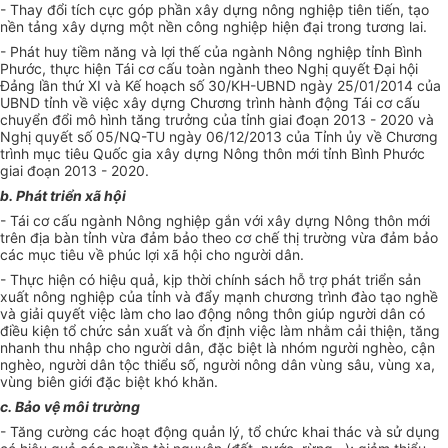
- Thay đổi tích cực góp phần xây dựng nông nghiệp tiên t
i
ến, tạo
nền tảng xây dựng một nền công nghiệp hiện đại trong tương lai.
- Phát huy tiềm năng và lợi thế của ngành Nông nghiệp tỉnh Bình
Phước, thực hiện Tái cơ cấu toàn ngành theo Nghị quyết Đại hội
Đảng lần thứ XI và Kế hoạch số 30/KH-UBND ngày 25/01/2014 của
UBND tỉnh về việc xây dựng Chương trình hành động Tái cơ cấu
chuyển đổi mô hình tăng trưởng của tỉnh giai đoạn 2013 - 2020 và
Nghị qu
y
ết số 05/NQ-T
U
ngày 06/12/2013 của Tỉnh ủy về Chương
trình mục tiêu Quốc gia xây dựng Nông thôn mới tỉnh Bình Phước
giai đoạn 2013 - 2020.
b. Phát triển xã hội
- Tái cơ cấu ngành Nông nghiệp gắn với xây dựng Nông thôn mới
trên địa bàn tỉnh vừa đảm bảo theo cơ chế thị trường vừa đảm bảo
các mục tiêu về phúc lợi xã hội cho người dân.
- Thực hiện có hiệu quả, kịp thời chính sách hỗ trợ phát triển sản
xuất nông nghiệp của tỉnh và đẩy mạnh chương trình đào tạo nghề
và giải quyết việc làm cho lao động nông thôn giúp người dân có
điều kiện tổ chức sản xuất và ổn định việc làm nhằm cải thiện, tăng
nhanh thu nhập cho người dân, đặc biệt là nhóm người nghèo, cận
nghèo, người dân tộc thiểu số, người nông dân vùng sâu, vùng xa,
vùng biên giới đặc biệt khó khăn.
c. Bảo vệ môi trường
- Tăng cường các hoạt động quản lý, tổ chức khai thác và sử dụng