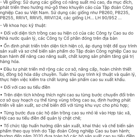
-
V
ề giống: Sử dụng các giống có năng suất mủ cao, đa mục đích,
phát triển theo hướng mủ-gỗ theo khuyến cáo của Tập đoàn Công
nghiệp Cao su Việt Nam. S
ử d
ụng các giống như PB260, PB235,
PB255, RRIV1, RRIV5, RRVI124, các giống LH... LH 90/952 ...
-
V
ề khoa học kỹ thuật:
+ Đối với diện tích trồng cao su hiện có của các Công ty Cao su do
Nhà nước quản lý, các Công ty
C
ổ phần đóng trên địa bàn
▪
Ổ
n định phát triển trên diện tích hiện có, áp dụng triệt để quy trình
sản xuất và sơ ch
ế
bi
ế
n sản phẩm do Tập đoàn Công nghiệp Cao su
ban hành để nâng cao năng su
ấ
t, chất lượng s
ả
n phẩm tăng giá trị
hàng hóa.
▪ Đầu tư phát triển mở rộng các cơ sở, nâng cấp, hoàn chỉnh thiết
bị, đồng bộ hóa dây chuyền. Tuân thủ quy trình kỹ thuật và quản lý,
thực hiện việc kiểm tra chất lượng sản phẩm cao su xuất khẩu.
+ Đ
ố
i với cao su tiểu điền
▪ Trên diện tích không thích nghi cao su từng bước chuyển đổi trên
cơ sở qu
y
hoạch cụ thể từng vùng trồng cao su, định hướng phát
triển về sản xuất, sơ chế biến đối với từng khu vực cho phù hợp;
▪ Từng bước đưa các hộ dân trồng cao su nhỏ lẻ vào Hợp tác xã,
Hội cao su tiểu điền để quản lý chặt chẽ;
▪ Tổ chức tập huấn hướng dẫn sản xuất, khai thác và chế biến sản
phẩm theo quy trình do Tập đoàn Công nghiệp Cao su ban hành;
hướng đến năm 2020 đưa toàn bộ các hộ sản xuất cao su tiểu điền