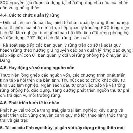
30% nguyên liệu được sử dụng tại chỗ đáp ứng nhu cầu của nhân
dân vùng nông thôn.
4.4. Các tổ chức quản lý rừng
- Điều chỉnh cơ cấu các loại hình tổ chức quản lý rừng theo hướng:
các tổ chức của nhà nước trực tiếp quản lý khoảng 60% tổng diện
tích đất lâm nghiệp, bao gồm toàn bộ
d
iện tích đ
ấ
t rừng phòng hộ
và đặc
d
ụng, 20% diện tích đất rừng sản xuất.
- Rà soát sắp xếp các ban quản lý rừng trên cơ sở rà soát quy
hoạch rừng theo hướng giữ nguyên các ban quản lý rừng đặc dụng;
sắp xếp chỉ còn 01 ban quản lý đối với rừng phòng hộ ở huyện Bù
Đăng.
4.5. Huy động và sử dụng nguồn vốn
Thực hiện lồng ghép các nguồn vốn, các chương trình phát triển
kinh tế xã hội trên địa bàn tỉnh. Thu hút các tổ chức khác đầu tư
lĩnh vực lâm nghiệp. Ngân sách đầu tư cho việc bảo vệ và trồng
rừng phòng hộ, đặc dụng. Tăng cường phát triển nguồn thu từ phí
chi trả
d
ịch vụ môi trường rừng.
4.6. Phát tri
ể
n kinh tế tư nhân
Phát huy vai trò của trang trại, gia trại lâm nghiệp; xây dựng và
phát triển các vùng chuyên canh quy mô lớn theo hình thức trang
trại và gia trại;
5. Tái cơ cấu lĩnh vực thủy lợi gắn với xây dựng nông thôn mới