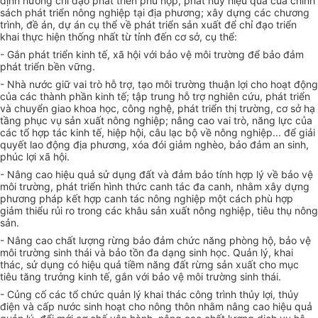
định hướng chỉ đạo phát triển phù hợp, phát huy hiệu quả của chính
sách phát triển nông nghiệp tại địa phương; xây dựng các chương
trình, đề án, dự án cụ thể về phát triển sản xuất đ
ể
chỉ đạo triển
khai thực hiện thống nhất từ tỉnh đến cơ sở, cụ thể:
- Gắn phát triển kinh tế, xã hội với bảo vệ môi trường để bảo đảm
phát triển b
ề
n vững.
- Nhà nước giữ vai trò hỗ trợ, tạo môi trường thuận lợi cho hoạt động
của các thành phần kinh tế; tập trung hỗ trợ nghiên cứu, phát triển
và chuyển giao khoa học, công nghệ, phát triển thị trường, cơ sở hạ
tầng phục vụ sản xuất nông nghiệp; nâng cao vai
tr
ò, năng lực của
các tổ hợp tác kinh tế, hiệp hội, câu lạc bộ về nông nghiệp... để giải
quyết lao động địa phương, xóa đói giảm nghèo, bảo đảm an sinh,
phúc lợi xã hội.
- Nâng cao hiệu quả sử dụng đất và đảm bảo tính hợp lý về bảo vệ
môi trường, phát triển hình thức canh tác đa canh, nhằm xây dựng
phương pháp kết hợp canh tác nông nghiệp một cách phù hợp
giảm thiểu rủi ro trong các khâu sản xuất nông nghiệp, tiêu thụ nông
sản.
- Nâng cao chất lượng rừng b
ả
o đảm chức năng phòng hộ, bảo vệ
môi trường sinh thái và bảo tồn đa dạng sinh học. Quản lý, khai
thác, sử dụng có hiệu quả tiềm năng đất rừng sản xuất cho mục
tiêu tăng trưởng kinh tế, gắn với b
ả
o vệ môi trường sinh thái.
- Củng cố các tổ chức quản lý khai thác công trình thủy lợi, thủy
điện và cấp nước sinh hoạt cho nông thôn nhằm nâng cao hiệu quả