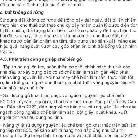
đất cho các tổ chức, hộ gia đình, cá nhân.
c. Đất không c
ó
rừng
Sử dụng đất không có rừng đ
ể
trồng cây dài ngày, đất bị lấn chiếm
thực hiện cho thuê đất theo chu kỳ cây nhằm quản lý được diện tích
bị lấn chiếm, đối tượng lấn chiếm, có hồ sơ pháp lý để thực hiện thu
hồi đất sau này, tăng ngân sách từ nguồn thu cho thuê đất, mặt
khác người dân lấn chiếm an tâm, tập trung vào sản xuất, năng cao
hiệu quả, năng suất vườn cây góp phần ổn định đời sống và an ninh
trật tự.
4.3. Phát triển công nghiệp chế biến gỗ
- Tập trung nguồn lực, hoàn thiện cơ chế, chính sách thu hút các
nhà đầu tư xây dựng các cơ sở chế biến lâm sản; gắn việc phát
triển vùng nguyên liệu với nhà máy chế biến lâm sản; thực hiện tốt
sự liên kết giữa người dân tham gia phát triển vùng nguyên liệu với
các nhà máy chế biến.
- Sản lượng gỗ khai thác phục vụ nguồn nguyên liệu chế b
i
ến
3
50.000 m
/năm, ngoài ra, khai thác một lượng đáng kể gỗ cây Cao
su. Đến năm 2020, đáp ứng về cơ bản nhu c
ầ
u nguyên liệu cho các
ngành công nghiệp chế biến lâm sản, bột giấy, xuất khẩu, xuất
ngoài tỉnh và tiêu dùng nội tỉnh.
- Nâng tỷ lệ sử dụng nguyên liệu chế biến gỗ khai thác trên đất lâm
nghiệp đạt 80% để sản xuất ra hàng hóa đáp ứng nhu cầu thị
trường tiêu thụ trong tỉnh, trong nước và xuất khẩu, còn lại từ 20% -