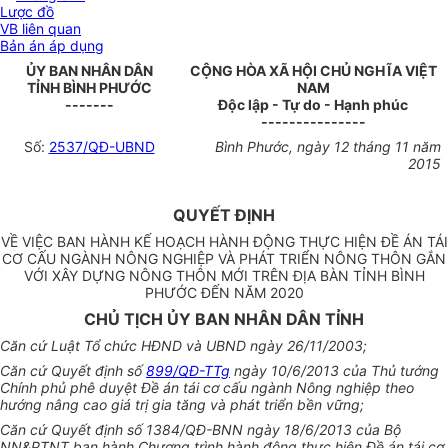
Lược đồ
VB liên quan
Bản án áp dụng
ỦY BAN NHÂN DÂN
CỘNG HÒA XÃ HỘI CHỦ NGHĨA VIỆT
TỈNH BÌNH PHƯỚC
NAM
-------
Độc lập - Tự do - Hạnh phúc
---------------
Số:
2537/QĐ-UBND
Bình Phước, ngày 12 tháng 11 năm
2015
QUYẾT ĐỊNH
VỀ VIỆC BAN HÀNH KẾ HOẠCH HÀNH ĐỘNG THỰC HIỆN ĐỀ ÁN TÁI
CƠ CẤU NGÀNH NÔNG NGHIỆP VÀ PHÁT TRIỂN NÔNG THÔN GẮN
VỚI XÂY DỰNG NÔNG THÔN MỚI TRÊN ĐỊA BÀN TỈNH BÌNH
PHƯỚC ĐẾN NĂM 2020
CHỦ TỊCH ỦY BAN NHÂN DÂN TỈNH
Căn cứ Luật Tổ chức HĐND và UBND ngày 26/11/2003;
Căn cứ Quyết định số
899/QĐ-TTg
ngày 10/6/2013 của Thủ tướng
Chính phủ phê duyệt Đề án tái cơ cấu ngành Nông nghiệp theo
hướng nâng cao giá trị gia tăng và phát triển b
ề
n vững;
Căn cứ Quyết định số 1384/QĐ-BNN ngày 18/6/2013 của Bộ
NN&PTNT ban hành Chương trình hành động thực hiện Đề án tái cơ