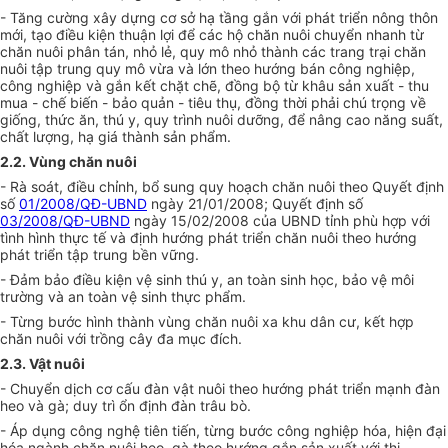
- Tăng cường xây dựng cơ sở hạ tầng gắn với phát triển nông thôn
mới, tạo điều kiện thuận lợi để các hộ chăn nuôi chuyển nhanh từ
chăn nu
ô
i phân tán, nhỏ lẻ, quy mô nhỏ thành các trang trại chăn
nuôi tập trung quy mô vừa và lớn theo hướng bán công nghiệp,
công nghiệp và gắn kết chặt chẽ, đồng bộ từ khâu sản xuất - thu
mua - ch
ế
bi
ế
n - bảo quản - tiêu thụ, đồng thời phải chú trọng về
giống, thức ăn, thú y, quy trình nuôi dưỡng, để nâng cao năng suất,
chất lượng, hạ giá thành sản phẩm.
2.2. Vùng chăn nuôi
- Rà soát, điều chỉnh, bổ sung quy hoạch chăn nuôi theo Quyết định
số
01/2008/QĐ-UBND
ngày 21/01/2008; Quyết định số
03/2008/QĐ-UBND
ngày 15/02/2008 của UBND tỉnh phù hợp với
tình hình thực tế và định hướng phát triển ch
ă
n nuôi theo hướng
phát triển tập trung bền vững.
- Đảm bảo điều kiện vệ sinh thú y, an toàn sinh học, bảo vệ môi
trường và an toàn vệ sinh thực phẩm.
- Từng bước hình thành vùng chăn nuôi xa khu dân cư, kết hợp
chăn nuôi với
trồ
ng cây đa mục đích.
2.3. Vật nuôi
- Chuyển dịch cơ cấu đàn vật nuôi theo hướng phát triển mạnh đàn
heo và gà; duy trì
ổ
n định đàn
tr
âu bò.
- Áp dụng công nghệ tiên tiến, từng bước công nghiệp hóa, hiện đạ
i
hóa ngành chăn nuôi heo, gà theo hướng gắn sản xuất với thị