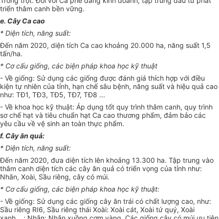
Trồng trọt. Đối với Cà phê đang kinh doanh, tập trung đầu tư phát
triển thâm canh bền vững.
e. Cây Ca cao
* Diện tích, năng suất:
Đến năm 2020, diện tích Ca cao khoảng 20.000 ha, năng suất 1,5
tấn/ha.
* Cơ cấu giống, các biện pháp khoa học kỹ thuật
-
V
ề giống: Sử dụng các giống được đánh giá thích h
ợ
p với điều
kiện tự nhiên của tỉnh, hạn chế sâu bệnh, năng suất và hiệu qu
ả
cao
như: TĐ1, TĐ3, TĐ5, TĐ7, TĐ8 ...
-
V
ề khoa học kỹ thuật: Áp dụng tốt quy trình thâm canh, quy trình
sơ chế hạt và tiêu chuẩn hạt Ca cao thương phẩm, đ
ả
m bảo các
yêu cầu về vệ sinh an toàn thực phẩm.
f.
Cây ăn quả:
* Diện tích, năng suất:
Đến năm 2020, đưa diện tích lên khoảng 13.300 ha. Tập trung vào
thâm canh diện tích các cây ăn quả có tri
ể
n vọng của t
ỉ
nh như:
Nhãn, Xoài,
S
ầu riêng, cây có múi.
* Cơ cấu giống, các biện pháp khoa học kỹ thuật:
-
V
ề giống: Sử dụng các giống cây ăn trái có chất lượng cao, như:
S
ầu riêng RI6, S
ầ
u riêng thái Xoài: Xoài cát, Xoài tứ quý, Xoài
xanh
....;
Nhãn: Nhãn xuồng cơm vàng. Các giống cây có múi ưu tiên