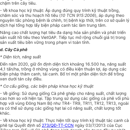
chậm trên cây tiêu.
-
V
ề khoa học kỹ thuật: Áp dụng đúng quy trình kỹ thuật trồng,
chăm sóc và thu hoạch hồ tiêu (
10 TCN 915:2006
), áp dụng theo
nguyên tắc phòng bệnh là chính, trị bệnh kịp thời, trên cơ sở quản lý
dịch hại tổng hợp lấy biện pháp canh tác làm trung tâm.
Nâng cao chất lượng hạt tiêu đa dạng hóa sản phẩm và phát triển
sản xuất hồ tiêu theo VietGAP. Tiếp tục mở rộng chuỗi giá trị trong
sản xuất tiêu bền vững trong phạm vi toàn tỉnh.
d. Cây Cà phê
* Diện t
í
ch, năng suất
Đ
ế
n năm 2020, giữ ổn định diện tích khoảng 16.500 ha, năng suất
4,1 tấn/ha, trồng ở những vùng có điều kiện thuận lợi, áp dụng các
biện pháp thâm canh, tái canh. Bố trí một phần diện tích để trồng
xen dưới tán cây điều.
* Cơ cấu giống, các biện pháp khoa học kỹ thuật
-
V
ề giống: Sử dụng giống Cà phê ghép cho năng suất, chất lượng
cao hơn so với hiện tại. Tập trung sử dụng các giống cà phê vối phù
hợp với vùng Đông Nam Bộ như TR4- TR9, TR
1
1, TR12, TR
1
3, ngoài
ra có thể sử dụng các giống hạt lai có năng suất, chất lượng tốt
khác.
-
V
ề khoa học kỹ thuật: Thực hiện tốt quy trình kỹ thuật tác canh cà
phê tại Quyết định số
273/QĐ-TT-CCN
ngày 03/7/2013 của Cục