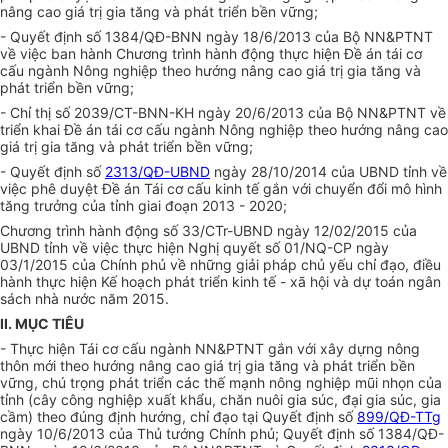
nâng cao giá tr
ị
gia tăng và phát triển bền vững;
- Quyết định số 1384/QĐ-BNN ngày 18/6/2013 của Bộ NN&PTNT
về việc ban hành Chương trình hành động thực hiện Đề án tái cơ
cấu ngành Nông nghiệp theo hướng nâng cao giá trị gia tăng và
phát
tr
iển bền vững;
- Chỉ thị số 2039/CT-BNN-KH ngày 20/6/2013 của Bộ NN&PTNT về
triển khai Đề án tái cơ cấu ngành Nông nghiệp theo hướng nâng cao
giá trị gia tăng và phát triển bền vững;
- Quyết định
số
2313/QĐ-UBND
ngày 28/10/2014 của UBND tỉnh về
việc phê duyệt Đề án Tái cơ cấu kinh t
ế
gắn với chuyển đổi mô hình
tăng trưởng của tỉnh giai đoạn 2013 - 2020;
Chương trình hành động số 33/CTr-UBND ngày 12/02/2015 của
UBND tỉnh về việc thực hiện Nghị quyết số 01/NQ-CP ngày
03/1/2015 của Chính phủ về những giả
i
pháp chủ yếu chỉ đạo, điều
hành thực hiện Kế hoạch phát triển kinh tế - xã hội và dự toán ngân
sách nhà nước năm 2015
.
II. MỤC TIÊU
- Thực hiện Tái cơ cấu ngành NN&PTN
T
gắn với xây dựng nông
thôn mới theo hướng nâng cao giá trị gia tăng và phát triển bền
vững, chú trọng phát triển các thế mạnh nông nghiệp mũi nhọn của
tỉnh (cây công nghiệp xuất khẩu, chăn nuôi gia súc, đại gia súc, gia
c
ầ
m) theo đúng định hướng, chỉ đạo tại Quyết định số
899/QĐ-TTg
ngày 10/6/2013 của Thủ tướng Chính phủ; Quyết định số 1384/QĐ-