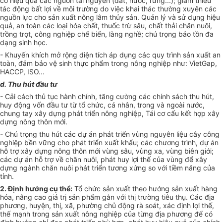
có hiệu quả các nguồn tài nguyên (đất, nước, rừng...); giảm thiểu
tác động bất lợi về môi trường do việc khai thác thường xuyên các
nguồn lực cho sản xuất nông lâm thủy sản. Quản lý và sử dụng hiệu
quả, an toàn các loại hóa chất, thuốc trừ sâu, chất thải chăn nuôi,
trồng trọt, công nghiệp chế biến, làng nghề; chú trọng bảo tồn đa
dạng sinh học.
- Khuyến khích mở rộng diện tích áp dụng các quy trình sản xuất an
toàn, đảm bảo vệ sinh thực phẩm trong nông nghiệp như: VietGap,
HACCP, ISO...
d. Thu hút đầu tư
- Cải cách thủ tục hành chính, tăng cường các chính sách thu hút,
huy động v
ố
n đầu tư từ tổ chức, cá nhân, trong và ngoài nước,
chung tay xây dựng phát triển nông nghiệp, Tái cơ cấu kết hợp xây
dựng nông thôn m
ớ
i.
- Chú trọng thu hút các dự
á
n phát triển vùng nguyên liệu cây công
nghiệp bền vững cho phát triển xuất khẩu; các chương trình, dự án
hỗ trợ xây dựng nông thôn mới vùng sâu, vùng xa, vùng biên giới;
các dự án hỗ trợ về chăn nuôi, phát huy lợi thế của vùng đ
ể
xây
dựng ngành chăn nuôi phát triển tương xứng so với ti
ề
m năng của
tỉnh.
2. Định hướng cụ thể:
Tổ chức sản xuất theo hướng sản xuất hàng
hóa, nâng cao giá trị sản phẩm g
ắ
n với thị trường tiêu thụ. Các địa
phương, huyện, thị, xã, phường chủ động rà soát, xác định lợi thế,
thế mạnh trong sản xuất nông nghiệp của từng địa phương đ
ể
có