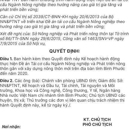
cấu Ngành Nông nghiệp theo hướng nâng cao giá trị gia tăng v
à
phát triển bền vững;
C
ă
n cứ Chỉ thị số 2039/CT-BNN-KH ngày 20/6/2013 của Bộ
NN&PTNT về triển khai Đề án tái cơ cấu Ngành Nông nghiệp theo
hướng nâng cao giá trị gia tăng và phát triển bền vững;
Xét đề ngh
ị
của: Sở Nông nghiệp và Phát triển nông thôn tại Tờ trình
số 86/TTr-SNN ngày 29/6/2015, C
ô
ng văn số 1463/SNV-VP ngày
7/9/2015 của Sở Nội vụ,
QUYẾT ĐỊNH:
Điều 1.
Ban hành kèm theo Quyết định này Kế hoạch hành động
thực hiện Đề án Tái cơ cấu Ngành Nông nghiệp và Phát
tr
iển nông
thôn gắn với xây dựng nông thôn mới trên địa bàn tỉnh Bình Phước
đến năm 2020.
Điều 2.
Các ông (bà): Chánh văn phòng UBND tỉnh; Giám đốc Sở:
NN&PTNT, Kế hoạch và Đầu tư, Tài chính, Tài nguyên và Môi
trường, Khoa học và Công nghệ, Công thương, Y tế, Ngân hàng
Nhà nước Việt Nam chi nhánh tỉnh Bình Phước; Chủ tịch UBND các
huyện, thị xã; Thủ trưởng các đơn vị liên quan chịu trách nhiệm thi
hành Quyết định này, kể từ ngày ký./.
KT. CHỦ TỊCH
PHÓ CHỦ TỊCH
Nơi nhận: