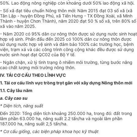
50%. Lao động nông nghiệp còn khoảng dưới 50% lao động xã hội.
- Số xã đạt tiêu chuẩn Nông thôn m
ớ
i: Năm 2015 đạt 03 số x
ã
(xã
Tân Lập - huyện Đồng Phú, xã Tiến Hưng - TX Đồng Xoài, xã Minh
Thành - huyện Chơn Thành), năm 2020 đạt 50 % số xã, trên 80% số
xã vào năm 2025.
- Năm 2020 có 95% dân cư nông thôn được sử dụng nước sinh hoạt
hợp vệ sinh. Phấn đấu đến 2025 có 100% dân cư nông thôn được
sử dụng nước h
ợ
p vệ sinh và đảm bảo 100% các trường học, bệnh
viện, trạm xá và các công trình công cộng khác đều được sử dụng
nước sinh hoạt đạt QC02 của Bộ Y tế.
- Ngăn chặn, xử lý tình trạng ô nhiễm môi trường, từng bước nâng
cao chất lượng môi trường nông thôn.
IV. TÁI CƠ CẤU THEO LĨNH VỰC
1. Tái cơ cấu lĩnh vực trồng trọt gắn với xây dựng Nông thôn mới
1.1. Cây lâu năm
a. C
â
y cao su
*
D
iện tích, năng suất
Đến 2020: Tổng diện tích khoảng 250.000 ha, trong đó: đất trong
lâm phần 63.000 ha, năng suất 2.2 tấn/ha và ngoài lâm phần
187.000 ha, năng suất 2,5 tấn/ha.
* Cơ cấu giống, các biện pháp khoa học kỹ thuật