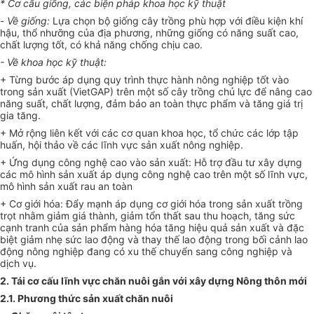
* Cơ cấu giống, các biện pháp khoa học kỹ thuật
-
V
ề giống:
Lựa chọn bộ giống cây trồng phù hợp với điều kiện khí
hậu, th
ổ
nhưỡng của địa phương, những gi
ố
ng có năng su
ấ
t cao,
chất lượng tốt, có khả năng ch
ố
ng chịu cao.
-
V
ề khoa học kỹ thuật:
+ Từng bước áp dụng quy trình thực hành nông nghiệp tốt vào
trong sản xuất (VietGAP) trên một số cây trồng chủ lực để nâng cao
năng suất, chất lượng, đảm bảo an toàn thực phẩm và tăng giá trị
gia tăng.
+ Mở rộng liên kết với các cơ quan khoa học, tổ chức các l
ớ
p tập
huấn, hội thảo về các lĩnh vực sản xuất nông nghiệp.
+
Ứ
ng dụng công nghệ cao vào sản xuất: Hỗ trợ đầu tư xây dựng
các mô hình sản xuất áp dụng công nghệ cao trên một số lĩnh vực,
mô hình sản xuất rau an toàn
+ Cơ giới hóa: Đẩy mạnh áp dụng cơ giới hóa trong sản xuất trồng
trọt nhằm giảm giá thành, giảm tổn thất sau thu hoạch, tăng sức
cạnh tranh của sản phẩm hàng hóa tăng hiệu quả sản xuất và đặc
biệt giảm nhẹ sức lao động và thay thế lao động trong bối cảnh lao
động nông nghiệp đang có xu thế chuyển sang công nghiệp và
dịch vụ.
2. Tái cơ cấu lĩnh vực chăn nuôi gắn với xây dựng Nông thôn mới
2.1. Phương thức sản xuất chăn nuô
i