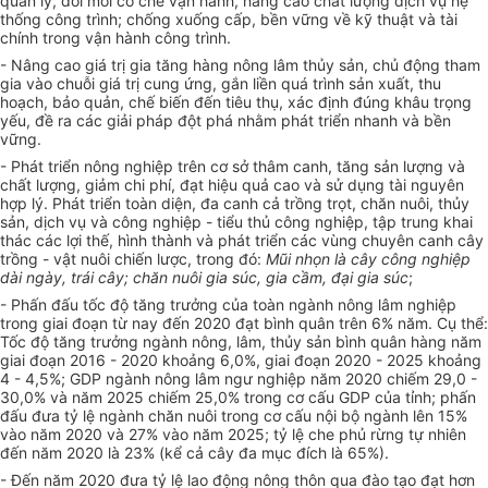
quản lý, đổi mới cơ chế vận hành, nâng cao chất lượng dịch vụ hệ
thống công trình; chống xuống cấp, bền vững về kỹ thuật và tài
chính trong vận hành công trình.
- Nâng cao giá trị gia tăng hàng nông lâm thủy sản, ch
ủ
động tham
gia vào chuỗi giá trị cung ứng, gắn liền quá trình sản xuất, thu
hoạch, bảo qu
ả
n, chế biến đến tiêu thụ, xác định đúng khâu trọng
y
ế
u, đề ra các giải pháp đột phá nhằm phát triển nhanh và bền
vững.
- Phát triển nông nghiệp trên cơ sở thâm canh, tăng sản lượng và
chất lượng, giảm chi phí, đạt hiệu quả cao và sử dụng tài nguyên
hợp lý. Phát triển toàn diện, đa canh cả tr
ồ
ng trọt, chăn nuôi, thủy
sản, dịch vụ và công nghiệp - tiểu thủ công nghiệp, tập trung khai
thác các lợi thế, hình thành và phát triển các vùng chuyên canh cây
trồng - vật nu
ô
i chiến lược, trong đó:
Mũi nhọn là cây công nghiệp
dài ngày, trái cây; chăn nuôi gia súc, gia cầm, đại gia súc
;
- Phấn đấu tốc độ tăng trưởng của toàn ngành nông lâm nghiệp
trong giai đoạn từ nay đến 2020 đạt bình quân trên 6% năm. Cụ thể:
Tốc độ tăng trưởng ngành nông, lâm, thủy sản bình quân hàng năm
giai đoạn 2016 - 2020 khoảng 6,0%, giai đoạn 2020 - 2025 khoảng
4 - 4,5%; GDP ngành nông lâm ngư nghiệp năm 2020 chiếm 29,0 -
30,0% và năm 2025 chiếm 25,0% trong cơ cấu GDP của tỉnh; phấn
đấu đưa tỷ lệ ngành chăn nuôi trong cơ cấu nội bộ ngành lên 15%
vào năm 2020 và 27% vào năm 2025; tỷ lệ che phủ rừng tự nhiên
đến năm 2020 là 23% (kể cả cây đa mục đích là 65%).
- Đến năm 2020 đưa tỷ lệ lao động nông thôn qua đào tạo đạt hơn