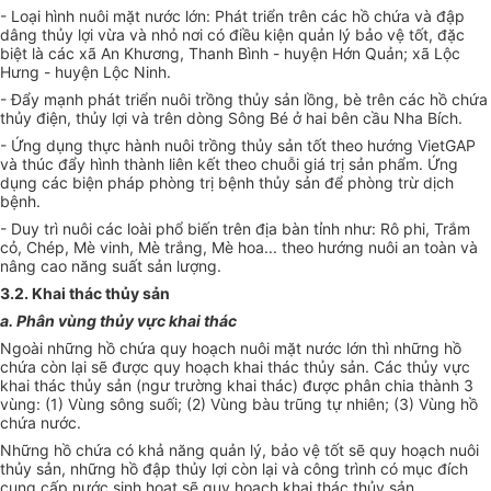
- Loại hình nuôi mặt nước lớn: Phát triển trên các hồ chứa và đập
dâng thủy lợi vừa và nhỏ nơi có điều kiện quản lý bảo vệ tốt, đặc
biệt là các xã An Khương, Thanh Bình - huyện Hớn Quản; xã Lộc
Hưng - huyện Lộc Ninh.
- Đẩy mạnh phát triển nuôi trồng thủy sản lồng, bè trên các hồ chứa
thủy điện, thủy lợi và trên dòng Sông Bé ở hai bên cầu Nha Bích.
-
Ứ
ng dụng thực hành nuôi trồng thủy sản tốt theo hướng VietGAP
và thúc đẩy hình thành liên kết theo chuỗi giá trị sản phẩm
. Ứ
ng
dụng các biện pháp phòng trị bệnh thủy sản để phòng trừ dịch
bệnh.
- Duy trì nuôi các loài phổ biến trên địa bàn tỉnh như: Rô phi, Trắm
cỏ, Chép, Mè vinh, Mè trắng, Mè hoa... theo hướng nuôi an toàn và
nâng cao năng suất sản lượng.
3.2. Khai thác thủy sản
a. Phân vùng thủy vực khai thác
Ngoài những hồ chứa quy hoạch nuôi mặt nước lớn thì những hồ
chứa còn lại sẽ được quy hoạch khai thác thủy sản. Các thủy vực
khai thác thủy sản (ngư trường khai thác) được phân chia thành 3
vùng: (1) Vùng sông suối; (2) Vùng bàu trũng tự nhiên; (3) Vùng hồ
chứa nước.
Những hồ chứa có khả năng quản lý, bảo vệ tốt sẽ quy hoạch nuôi
thủy sản, những hồ đập thủy lợ
i
c
òn l
ại và công trình có mục đích
cung cấp nước sinh hoạt sẽ quy hoạch khai thác thủy sản.