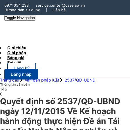
0971.654.238
service.center@caselaw.vn
Hướng dẫn sử dụng
|
Liên hệ
Toggle Navigation
Giới thiệu
Giải pháp
Bảng giá
Bài viết
Đăng ký
Đăng nhập
Trang chủ
Văn bản pháp luật
2537/QĐ-UBND
Thông tin văn bản
146
0
Quyết định số 2537/QĐ-UBND
ngày 12/11/2015 Về Kế hoạch
hành động thực hiện Đề án Tái