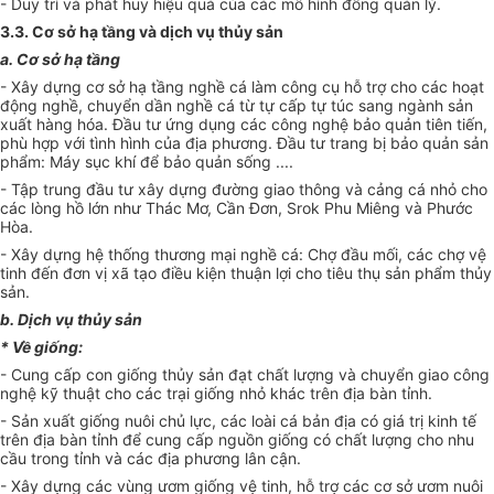
- Duy trì và phát huy hiệu quả của các mô hình đồng quản lý.
3.3. Cơ s
ở
hạ tầng và dịch vụ thủy sản
a. Cơ sở hạ tầng
- Xây dựng cơ sở hạ tầng nghề cá làm công cụ hỗ trợ cho các hoạt
động nghề, chuyển dần nghề cá từ tự cấp tự túc sang ngành sản
xuất hàng hóa. Đầu tư ứng dụng các công nghệ bảo quản tiên ti
ế
n,
phù hợp với tình hình của địa phương. Đầu tư trang bị bảo quản sản
phẩm: Máy sục khí để bảo quản sống ....
- Tập trung đầu tư xây dựng đường giao thông và cảng cá nhỏ cho
các lòng hồ lớn như Thác Mơ,
C
ần Đơn, Srok Phu Miêng và Phước
Hòa.
- Xây dựng hệ thống thương mại nghề cá: Chợ đ
ầ
u mối, các chợ vệ
tinh đến đơn vị xã tạo điều kiện thuận lợi cho tiêu thụ sản phẩm thủy
sản.
b. Dịch vụ thủy sản
*
V
ề giống:
- Cung cấp con giống thủy sản đạt chất lượng và chuyển giao công
nghệ kỹ thuật cho các trại giống nhỏ khác trên địa bàn tỉnh.
- Sản xuất giống nuôi chủ lực, các loài cá bản địa có giá trị kinh tế
trên địa bàn tỉnh để cung cấp nguồn giống có chất lượng cho nhu
c
ầ
u trong tỉnh và các địa phương lân cận.
- Xây dựng các vùng ươm giống vệ tinh, hỗ trợ các cơ sở ươm nuôi