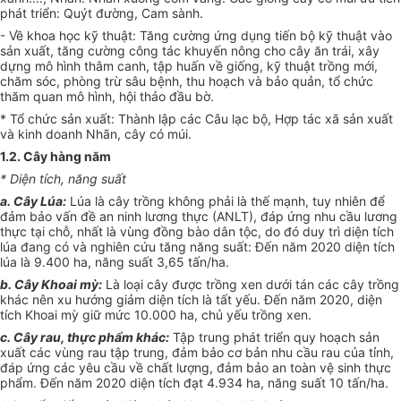
phát triển: Quýt đường, Cam sành.
-
V
ề khoa học kỹ thuật: Tăng cường ứng dụng tiến bộ kỹ thuật vào
sản xuất, tăng cường công tác khuy
ế
n nông cho cây ăn trái, xây
dựng mô hình thâm canh, tập huấn về giống, kỹ thuật trồng mới,
chăm sóc, phòng trừ sâu bệnh, thu hoạch và bảo quản, tổ chức
thăm quan mô hình, hội thảo đầu bờ.
* Tổ chức sản xuất: Thành lập các Câu lạc bộ, Hợp tác xã sản xuất
và kinh doanh Nhãn, cây có múi.
1.2. Cây hàng năm
* Diện tích, năng suất
a. Cây Lúa:
Lúa là cây trồng không phải là thế mạnh, tuy nhiên để
đảm bảo vấn đề an ninh lương thực (ANLT), đáp ứng nhu cầu lương
thực tại chỗ, nhất là vùng đồng bào dân tộc, do đó duy trì diện tích
lúa đang có và nghiên cứu tăng năng suất: Đến năm 2020 diện tích
lúa là 9.400 ha, năng suất 3,65 tấn/ha.
b. Cây Khoai mỳ:
Là loại cây được trồng xen dưới tán các cây trồng
khác nên xu hướng giảm diện tích là tất yếu. Đ
ế
n năm 2020, diện
tích Khoai mỳ giữ mức 10.000 ha, chủ yếu trồng xen.
c. Cây rau, th
ự
c phẩm khác:
Tập trung phát triển quy hoạch sản
xuất các vùng rau tập trung, đảm bảo cơ bản nhu cầu rau của tỉnh,
đáp ứng các yêu cầu về chất lượng, đảm bảo an toàn vệ sinh thực
phẩm. Đ
ế
n năm 2020 diện tích đạt 4.934 ha, năng suất 10 tấn/ha.