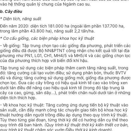
vào hệ thống quản lý chung của Ngành cao su.
b. C
â
y điều
* Diện tích, năng su
ấ
t
Đến năm 2020: diện tích 181.000 ha (ngoài lâm phần 137.700 ha,
trong lâm phần 43.800 ha), năng suất 2,2 tấn/ha.
* Cơ cấu giống, c
á
c biện pháp khoa học kỹ thuật
-
V
ề giống: Tập trung chọn tạo các giống địa phương, phát triển các
giống điều đã được Bộ NN&PTNT công nhận cho kết quả tốt tại địa
phương như PN1, LG1, CH
1
, MH4/5 và MH5/4 và các giống chọn lọc
của địa phương thích hợp với biến đổi khí hậu.
Tập trung sử dụn
g
các biện pháp thâm canh tăng năng suất, trong
đó: tăng cường c
ả
i tạo vườn đi
ề
u; sử dụng phân bón, thu
ố
c BVTV
đủ và đúng; tăng cường sử dụng giống mới, giống địa phương được
chọn lọc. Đưa các cây trồng có hiệu quả kinh tế cao vào trồng xen
dưới tán điều để nâng cao hiệu quả kinh tế (trong đó tập trung là
cây ca cao, gừng, sắn dây...)
,
phát triển chăn nuôi dưới tán
ở
những
diện tích thích hợp.
-
V
ề khoa học kỹ thuật: Tăng cường ứng dụng tiến bộ kỹ thuật vào
sản xuất, cần đẩy mạnh công tác chuyển giao tiến bộ khoa học kỹ
thuật hướng dẫn người trồng điều áp dụng theo quy trình kỹ thuật.
Tùy theo từng giai đoạn, từng thời kỳ để có hướng dẫn cụ thể theo
quy trình đã ban hành.
(Quy trình kỹ thuật thời kỳ kiến thiết cơ bản,
quy trình kỹ thuật chăm sóc vườn Điều thời kỳ kinh doanh)
.