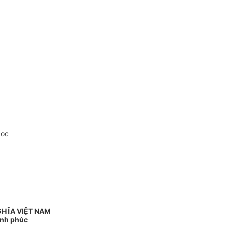
doc
GHĨA VIỆT NAM
ạnh phúc