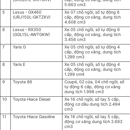
5.663 cm3
5
Lexus - GX460
Xe 07 chỗ ngồi, số tự động 6
(URJ150L-GKTZKV)
cấp, động cơ xăng, dung tích
4.608 cm3
6
Lexus - RX350
Xe 05 chỗ ngồi, số tự động 6
(GGL15L-AWTGKW)
cấp, động cơ xăng, dung tích
3.456 cm3
7
Yaris G
Xe 05 chỗ ngồi, số tự động 4
cấp, động cơ xăng, dung tích
1.299 cm3
8
Yaris E
Xe 05 chỗ ngồi, số tự động 4
cấp, động cơ xăng, dung tích
1.299 cm4
9
Toyota 86
Coupé, 02 cửa, 04 chỗ ngồi, số
tự động 6 cấp, động cơ xăng
dung tích 1.998 cm3
10
Toyota Hiace Diesel
Xe 16 chỗ ngồi, số tay 5 cấp,
động cơ dầu dung tích 2.494
cm3
11
Toyota Hiace Gasoline
Xe 16 chỗ ngồi, số tay 5 cấp,
động cơ xăng dung tích 2.693
cm3