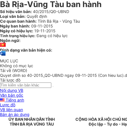
Bà Rịa-Vũng Tàu ban hành
Số hiệu văn bản:
40/2015/QĐ-UBND
Loại văn bản:
Quyết định
Cơ quan ban hành:
Tỉnh Bà Rịa - Vũng Tàu
Ngày ban hành:
09-11-2015
Ngày có hiệu lực:
19-11-2015
Đang có hiệu lực
Tình trạng hiệu lực:
Ngôn ngữ:
Định dạng văn bản hiện có:
MỤC LỤC
Không có mục lục
Tải về (WORD)
Quyet dinh so 40-2015_QD-UBND ngay 09-11-2015 (Con hieu luc).
Tải lược đồ
Nội dung VB
Văn bản gốc
Tiếng anh
Lược đồ
VB liên quan
Bản án áp dụng
ỦY BAN NHÂN DÂN TỈNH
CỘNG HÒA XÃ HỘI CHỦ N
TỈNH BÀ RỊA VŨNG TÀU
Độc lập - Tự do - H