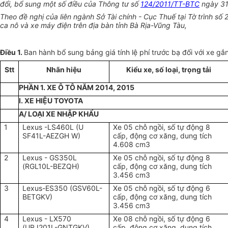
đổi, bổ sung một số điều của Thông tư số
124/2011/TT-BTC
ngày 31 
Theo đề nghị của liên ngành Sở Tài chính - Cục Thuế tại Tờ trình s
ca nô và xe máy điện trên địa bàn tỉnh Bà Rịa-Vũng Tàu,
Điều 1.
Ban hành bổ sung bảng giá tính lệ phí trước bạ đối với xe gắ
Stt
Nhãn hiệu
Kiểu xe, số loại, trọng tải
PHẦN 1. XE Ô TÔ NĂM 2014, 2015
I. XE HIỆU TOYOTA
A/ LOẠI XE NHẬP KHẨU
1
Lexus -LS460L (U
Xe 05 chỗ ngồi, số tự động 8
SF41L-AEZGH W)
cấp, động cơ xăng, dung tích
4.608 cm3
2
Lexus - GS350L
Xe 05 chỗ ngồi, số tự động 8
(RGL10L-BEZQH)
cấp, động cơ xăng, dung tích
3.456 cm3
3
Lexus-ES350 (GSV60L-
Xe 05 chỗ ngồi, số tự động 6
BETGKV)
cấp, động cơ xăng, dung tích
3.456 cm3
4
Lexus - LX570
Xe 08 chỗ ngồi, số tự động 6
(URJ201L-GNTGKV)
cấp, động cơ xăng, dung tích