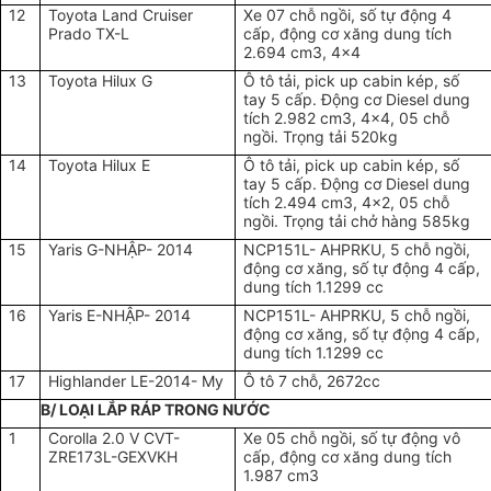
12
Toyota Land Cruiser
Xe 07 chỗ ngồi, số tự động 4
Prado TX-L
cấp, động cơ xăng dung tích
2.694 cm3, 4x4
13
Toyota Hilux G
Ô tô tải, pick up cabin kép, số
tay 5 cấp. Động cơ Diesel dung
tích 2.982 cm3, 4x4, 05 chỗ
ngồi. Trọng tải 520kg
14
Toyota Hilux E
Ô tô tải, pick up cabin kép, số
tay 5 cấp. Động cơ Diesel dung
tích 2.494 cm3, 4x2, 05 chỗ
ngồi. Trọng tải chở hàng 585kg
15
Yaris G-NHẬP- 2014
NCP151L- AHPRKU, 5 chỗ ngồi,
động cơ xăng, số tự động 4 cấp,
dung tích 1.1299 cc
16
Yaris E-NHẬP- 2014
NCP151L- AHPRKU, 5 chỗ ngồi,
động cơ xăng, số tự động 4 cấp,
dung tích 1.1299 cc
17
Highlander LE-2014- My
Ô tô 7 chỗ, 2672cc
B/ LOẠI LẮP RÁP TRONG NƯỚC
1
Corolla 2.0 V CVT-
Xe 05 chỗ ngồi, số tự động vô
ZRE173L-GEXVKH
cấp, động cơ xăng dung tích
1.987 cm3