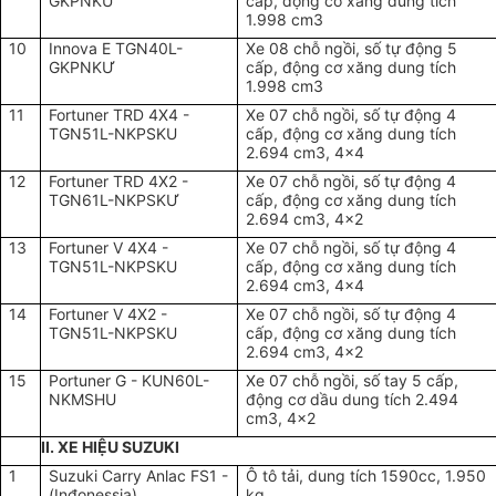
GKPNKU
cấp, động cơ xăng dung tích
1.998 cm3
10
Innova E TGN40L-
Xe 08 chỗ ngồi, số tự động 5
GKPNKƯ
cấp, động cơ xăng dung tích
1.998 cm3
11
Fortuner TRD 4X4 -
Xe 07 chỗ ngồi, số tự động 4
TGN51L-NKPSKU
cấp, động cơ xăng dung tích
2.694 cm3, 4x4
12
Fortuner TRD 4X2 -
Xe 07 chỗ ngồi, số tự động 4
TGN61L-NKPSKƯ
cấp, động cơ xăng dung tích
2.694 cm3, 4x2
13
Fortuner V 4X4 -
Xe 07 chỗ ngồi, số tự động 4
TGN51L-NKPSKU
cấp, động cơ xăng dung tích
2.694 cm3, 4x4
14
Fortuner V 4X2 -
Xe 07 chỗ ngồi, số tự động 4
TGN51L-NKPSKU
cấp, động cơ xăng dung tích
2.694 cm3, 4x2
15
Portuner G - KUN60L-
Xe 07 chỗ ngồi, số tay 5 cấp,
NKMSHU
động cơ dầu dung tích 2.494
cm3, 4x2
II. XE HIỆU SUZUKI
1
Suzuki Carry Anlac FS1 -
Ô tô tải, dung tích 1590cc, 1.950
(Inđonessia)
kg