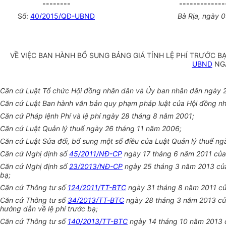
--------
-------------
Số:
40/2015/QĐ-UBND
Bà Rịa, ngày 
VỀ VIỆC BAN HÀNH BỔ SUNG BẢNG GIÁ TÍNH LỆ PHÍ TRƯỚC BẠ
UBND
NGÀ
Căn cứ Luật Tổ chức Hội đồng nhân dân và Ủy ban nhân dân ngày 
Căn cứ Luật Ban hành văn bản quy phạm pháp luật của Hội đồng n
Căn cứ Pháp lệnh Phí và lệ phí ngày 28 tháng 8 năm 2001;
Căn cứ Luật Quản lý thuế ngày 26 tháng 11 năm 2006;
Căn cứ Luật Sửa đổi, bổ sung một số điều của Luật Quản lý thuế ng
Căn cứ Nghị định số
45/2011/NĐ-CP
ngày 17 tháng 6 năm 2011 của 
Căn cứ Nghị định số
23/2013/NĐ-CP
ngày 25 tháng 3 năm 2013 của 
bạ;
Căn cứ Thông tư số
124/2011/TT-BTC
ngày 31 tháng 8 năm 2011 của
Căn cứ Thông tư số
34/2013/TT-BTC
ngày 28 tháng 3 năm 2013 của
hướng dẫn về lệ phí trước bạ;
Căn cứ Thông tư số
140/2013/TT-BTC
ngày 14 tháng 10 năm 2013 c