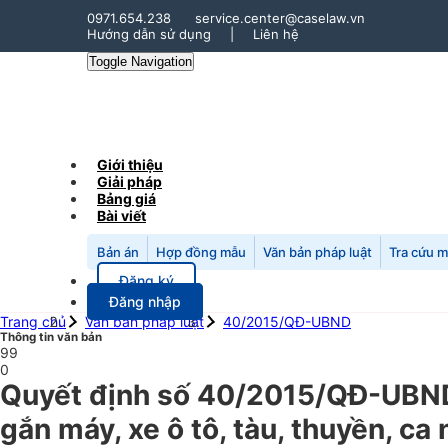
0971.654.238
service.center@caselaw.vn
Hướng dẫn sử dụng
|
Liên hệ
Toggle Navigation
Giới thiệu
Giải pháp
Bảng giá
Bài viết
Bản án
Hợp đồng mẫu
Văn bản pháp luật
Tra cứu 
Đăng ký
Đăng nhập
Trang chủ
Văn bản pháp luật
40/2015/QĐ-UBND
Thông tin văn bản
99
0
Quyết định số 40/2015/QĐ-UBND n
gắn máy, xe ô tô, tàu, thuyền, 