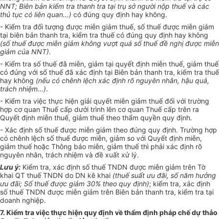
NNT; Biên bản kiểm tra thanh tra tại trụ sở ng
ư
ời nộp thuế và các
thủ tục có liên quan...)
có đúng quy định hay không.
- Kiểm tra đối tượng được miễn giảm thuế, số thuế được miễn giảm
tại biên bản thanh tra, kiểm tra thuế có đúng quy định hay không
(số thuế được miễn giảm không vượt quá s
ố
thuế đề nghị được miễn
giảm của NNT)
.
- Kiểm tra số thuế đã miễn, giảm tại quyết định miễn thuế, giảm thuế
có đúng với số thuế đã xác định tại Biên bản thanh tra, kiểm tra thuế
hay không
(
nếu c
ó
chênh lệch xác định rõ nguyên nhân, hậu quả,
trách nhiệm...)
.
- Kiểm tra việc thực hiện giải quyết miễn giảm thuế đối với trường
hợp cơ quan Thuế cấp dưới trình lên cơ quan Thuế cấp trên ra
Quyết định miễn thuế, giảm thuế theo thẩm quyền quy định.
- Xác định số thuế được miễn giảm theo đúng quy định. Trường hợp
có chênh lệch số thuế được miễn, giảm so với Quyết định miễn,
giảm thuế hoặc Thông báo miễn, giảm thuế thì phải xác định rõ
nguyên nhân, trách nhiệm và đề xuất xử lý.
Lưu
ý
:
Kiểm tra, xác định số thuế TNDN được miễn giảm trên Tờ
khai QT thuế TNDN do DN kê khai
(
thuế suất ưu đãi, s
ố
năm hưởng
ưu đãi;
Số
thuế được giảm 30% theo quy định)
; kiểm tra, xác định
số thuế TNDN được miễn giảm trên Biên bản thanh tra, kiểm tra tại
doanh nghiệp.
7. Kiểm tra việc thực hiện qu
y
định về thẩm định pháp chế dự thảo