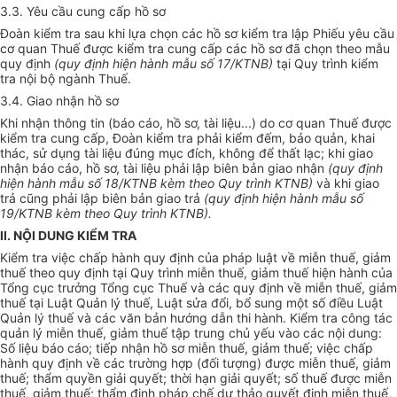
3.3. Yêu cầu cung cấp hồ sơ
Đoàn kiểm tra sau khi lựa chọn các hồ sơ kiểm tra lập Phiếu yêu cầu
cơ quan Thuế được kiểm tra cung cấp các hồ sơ đã chọn theo mẫu
quy định
(
quy định hiện hành mẫu s
ố
17/KTNB)
tại Quy trình kiểm
tra nội bộ ngành Thuế.
3.4. Giao nhận hồ sơ
Khi nhận thông tin (báo cáo, hồ sơ, tài liệu...) do cơ quan Thuế được
kiểm tra cung cấp, Đoàn kiểm tra phải kiểm đếm, bảo quản, khai
thác, sử dụng tài liệu đúng mục đích, không để thất lạc; khi giao
nhận báo cáo, hồ sơ, tài liệu phải lập biên bản giao nhận
(quy định
hiện hành mẫu số
1
8/KTNB kèm theo Q
u
y trình KTNB)
và khi giao
trả cũng phải lập biên bản giao trả
(quy định hiện hành mẫu s
ố
19/KTNB kèm theo Quy trình KTNB).
II. NỘI DUNG KI
Ể
M TRA
Kiểm tra việc chấp hành quy định của pháp luật về miễn thuế, giảm
thuế theo quy định tại Quy trình miễn thuế, giảm thuế hiện hành của
Tổng cục trưởng Tổng cục Thuế và các quy định về miễn thuế, giảm
thuế tại Luật Quản lý thuế
,
Luật sửa đổi, bổ sung một số điều Luật
Quản lý thuế và các văn bản hướng dẫn thi hành. Kiểm tra công tác
quản lý miễn thuế, giảm thuế tập trung chủ yếu vào các nội dung:
S
ố liệu báo cáo; tiếp nhận hồ sơ miễn thuế, giảm thuế; việc chấp
hành quy định về các trường hợp (đối tượng) được miễn thuế, giảm
thuế; thẩm quyền giải quyết; thời hạn giải quyết; số thuế được miễn
thuế, giảm thuế; thẩm định pháp chế dự thảo quyết định miễn thuế,