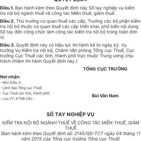
Điều 1.
Ban hành kèm theo Quyết định này Sổ tay nghiệp vụ kiểm
tra nội bộ ngành thuế về công tác Miễn thuế, giảm thuế.
Điều 2.
Thủ trưởng cơ quan thuế các cấp, Trưởng các bộ phận kiểm
tra nội bộ thuộc cơ quan thuế các cấp triển khai, phổ biến nội dung
Sổ tay đến công chức làm công tác kiểm tra nội bộ trong toàn đơn
vị.
Điều 3.
Quyết định này có hiệu lực thi hành kể từ ngày ký. Vụ
trưởng Vụ Kiểm tra nội bộ, Chánh Văn phòng Tổng cục Thuế, Cục
trưởng Cục Thuế các tỉnh, thành phố trực thuộc Trung ương chịu
trách nhiệm thi hành Quyết định này./.
TỔNG CỤC TRƯỞNG
Nơi nhận:
- Như Điều 3;
- Lãnh đạo Tổng cục Thuế;
- Cục Thuế các tỉnh, thành phố;
Bùi Văn Nam
- Lưu VT, KTNB (2b).
SỔ TAY NGHIỆP VỤ
KIỂM TRA NỘI BỘ NGÀNH THUẾ VỀ CÔNG TÁC MIỄN THUẾ, GIẢM
THUẾ
(Ban hành kèm theo Quyết định s
ố: 2145
/QĐ-TCT ngày
04
tháng
11
năm 2015 của Tổng cục trưởng Tổng cục Thuế)