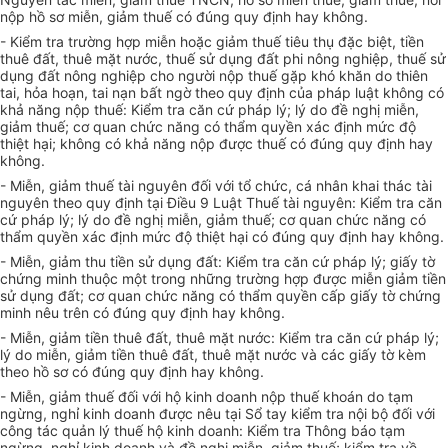
nộp hồ sơ miễn, giảm thuế có đúng quy định hay không.
- Kiểm tra trường hợp miễn hoặc giảm thuế tiêu thụ đặc biệt, tiền
thuê đất, thuê mặt nước, thuế sử dụng đất phi nông nghiệp, thuế sử
dụng đất nông nghiệp cho người nộp thuế gặp khó khăn do thiên
tai, h
ỏa
hoạn, tai nạn bất ngờ theo quy định của pháp luật không có
khả
n
ăng nộp thuế: Kiểm tra căn cứ pháp lý; lý do đề nghị miễn,
giảm thuế; cơ quan chức năng có thẩm quyền xác định mức độ
thiệt hại; không có khả năng nộp được thuế có đúng quy định hay
không.
- Miễn, giảm thuế tài nguyên đối với tổ chức, cá nhân khai thác tài
nguyên theo quy định tại Điều 9 Luật Thuế tài nguyên: Kiểm tra căn
cứ pháp lý; lý do đề nghị miễn, giảm thuế; cơ quan chức năng có
thẩm quyền xác định mức độ thiệt hại có đúng quy định hay không.
- Miễn, giảm thu tiền sử dụng đất: Kiểm tra căn cứ pháp lý; giấy tờ
chứng minh thuộc một trong những trường hợp được miễn giảm tiền
sử dụng đất; cơ quan chức năng có thẩm quyền cấp giấy tờ chứng
minh nêu
tr
ên có đúng quy định hay không.
- Miễn, giảm tiền thuê đất, thuê mặt nước: Kiểm tra căn cứ pháp lý;
lý do miễn, giảm tiền thuê đất, thuê mặt nước và các giấy tờ kèm
theo hồ sơ có đúng quy định hay không.
- Miễn, giảm thuế đối với hộ kinh doanh nộp thuế khoán do tạm
ngừng, nghỉ kinh doanh được nêu tại Sổ tay kiểm tra nội bộ đối với
công tác quản lý thuế hộ kinh doanh: Kiểm tra Thông báo tạm
ngừng, nghỉ kinh doanh và đề nghị miễn, giảm thuế; kiểm tra về