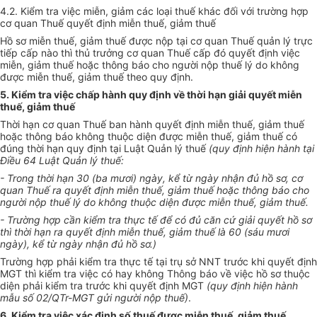
4.2. Kiểm tra việc miễn, giảm các loại thuế khác đối với trường hợp
cơ quan Thuế quyết định miễn thuế, giảm thuế
Hồ sơ miễn thuế, giảm thuế được nộp tại cơ quan Thuế quản lý trực
tiếp cấp nào thì thủ trưởng cơ quan Thuế cấp đó quyết định việc
miễn, giảm thuế hoặc thông bá
o
cho người nộp thuế lý do không
được miễn thuế, giảm thuế theo quy định.
5. Kiểm tra việc chấp hành quy định về thời hạn giải quyết miễn
thuế, giảm thuế
Thời hạn cơ quan Thuế ban hành quyết định miễn thuế, giảm thuế
hoặc thông báo không thuộc diện được miễn thuế, giảm thuế có
đúng thời hạn quy định tại Luật Quản lý thuế
(quy định hiện hành tại
Điều 64 Luật Quản lý thuế
:
- Trong thời hạn 30 (ba mươi) ngày, kể từ ngày nh
ậ
n đủ hồ sơ, cơ
quan Thuế ra quyết định miễn thuế, giảm thuế hoặc thông báo cho
người nộp thuế l
ý
do không thuộc diện được miễn thuế, giảm thuế.
- Trường hợp cần kiểm tra thực tế để có đủ căn cứ giải quyết hồ sơ
thì thời hạn ra quyết định miễn thuế, giảm thuế là 60 (sáu mươi
ngày), kể từ ngày nhận đủ hồ sơ.)
Trường h
ợ
p phải kiểm tra thực tế tại trụ sở NNT trước khi quyết định
MGT thì kiểm tra việc có hay không Thông báo về việc hồ sơ thuộc
diện phải kiểm tra trước khi quyết định MGT
(quy định hiện hành
mẫu số 02/QTr-MGT gửi người nộp thuế)
.
6. Kiểm tra việc xác định s
ố
thuế được miễn thuế, giảm thuế