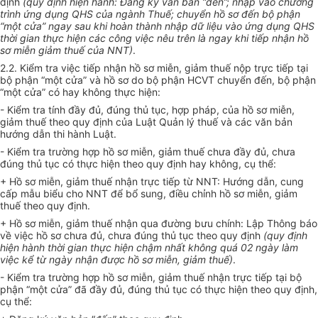
định
(quy định hiện hành: Đăng k
ý
văn bản “đến”; nhập vào chương
trình ứng dụng QHS của ngành Thuế; chuyển hồ sơ đến bộ phận
“một cửa” ngay sau kh
i
hoàn thành nhập dữ liệu vào ứng dụng QHS
thời gian thực hiện các công việc nêu trên là ngay kh
i
tiếp nhận hồ
sơ miễn giảm thuế của NNT)
.
2.2. Kiểm tra việc tiếp nhận hồ sơ miễn, giảm thuế nộp trực tiếp tại
bộ phận “một cửa” và hồ sơ do bộ phận HCVT chuyển đến, bộ phận
“một cửa” có hay không thực hiện:
- Kiểm tra tính đầy đủ, đúng thủ tục, hợp pháp, của hồ sơ miễn,
giảm thuế theo quy định của Luật Quản lý thuế và các văn bản
hướng dẫn thi hành Luật.
- Kiểm tra trường hợp hồ sơ miễn, giảm thuế chưa đầy đủ, chưa
đúng thủ tục có thực hiện theo quy định hay không, cụ thể:
+ Hồ sơ miễn, giảm thuế nhận trực tiếp từ NNT: Hướng dẫn, cung
cấp mẫu biểu cho NNT để bổ sung, điều chỉnh hồ sơ miễn, giảm
thuế theo quy định.
+ Hồ sơ miễn, giảm thuế nhận qua đường bưu chính: Lập Thông báo
về việc hồ sơ chưa đủ, chưa đúng thủ tục theo quy định
(
quy định
hiện hành thời gian thực hiện chậm nhất không quá 02 ngày làm
việc kể từ ngày nhận được hồ sơ miễn, giảm thuế)
.
- Kiểm tra trường hợp hồ sơ miễn, giảm thuế nhận trực tiếp tại bộ
phận “một cửa” đã đầy đủ, đúng thủ tục có thực hiện theo quy định,
cụ thể: