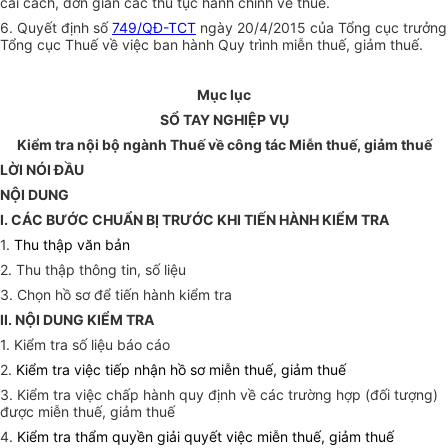
cải cách, đơn giản các thủ tục hành chính về thuế.
6. Quyết định số
749/QĐ-TCT
ngày 20/4/2015 của Tổng cục trưởng
Tổng cục Thuế về việc ban hành Quy trình miễn thuế, giảm thuế.
Mục lục
SỔ TAY NGHIỆP VỤ
Kiểm tra nội bộ ngành Thuế về công tác Miễn thuế, giảm thuế
LỜI NÓI ĐẦU
NỘI DUNG
I. CÁC BƯỚC CHUẨN BỊ TRƯỚC KHI TIẾN HÀNH KIỂM TRA
1.
Thu thập văn
bản
2.
Thu thập thông tin, số liệu
3.
Chọn hồ sơ để tiến hành kiểm tra
II.
NỘI DUNG KIỂM TRA
1.
Kiểm tra số liệu báo cáo
2.
Kiểm tra việc tiếp nhận hồ sơ miễn thuế, giảm thuế
3. Kiểm tra việc chấp hành quy định về các trường hợp (đối tượng)
được miễn thuế, giảm thuế
4.
Kiểm tra thẩm quyền giải quyết việc miễn thuế, giảm thuế