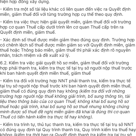
hiện hợp đồng xây dựng.
- Kiểm tra một số tài liệu khác có liên quan đến việc ra Quyết định
miễn, giảm thuế đối với từng trường hợp cụ thể theo quy định.
- Kiểm tra việc thực hiện giải quyết miễn, giảm thuế đối với trường
hợp cơ quan Thuế cấp dưới trình lên cơ quan Thuế cấp trên ra
Quyết định miễn, giảm thuế.
- Xác định số thuế được miễn giảm theo đúng quy định. Trường hợp
có chênh lệch số thuế được miễn giảm so với Quyết định miễn, giảm
thuế hoặc Thông báo miễn, giảm thuế thì phải xác định rõ nguyên
nhân, trách nhiệm và đề xuất xử lý.
6.2. Kiểm tra việc giải quyết hồ sơ miễn, giảm thuế đối với trường
hợp phải thanh tra, kiểm tra thực tế tại trụ sở người nộp thuế trước
khi ban hành quyết định miễn thuế, giảm thuế
- Kiểm tra đối với trường hợp NNT phải thanh tra, kiểm tra thực tế
tại trụ sở người nộp thuế trước khi ban hành quyết định miễn thuế,
giảm thuế có đúng quy định hay không
(kiểm tra đối với những
trường hợp người nộp thuế không giải trình, bổ sung thông tin, tài
liệu theo thông báo của cơ quan Thuế; không khai b
ổ
sung hồ sơ
thuế hoặc giải trình, khai bổ sung hồ sơ thuế nhưng không chứng
minh được s
ố
thuế đề nghị miễn giảm đã khai là đúng thì cơ quan
Thuế c
ó
tiến hành kiểm
t
ra thực tế hay không).
- Kiểm tra trình tự, thủ tục thanh tra, kiểm tra thực tế tại trụ sở NNT
có đúng quy định tại Quy trình thanh tra, Quy trình kiểm tra thuế hay
không
(kiểm tra thời hạn ra Quyết định thanh tra kiểm tra tại trụ sở