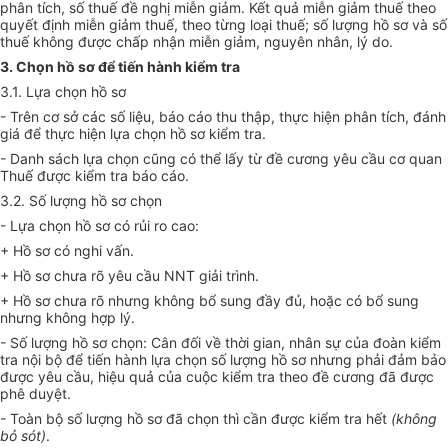
phân tích, số thuế đề nghị miễn giảm. K
ế
t quả miễn giảm thuế theo
quyết định miễn giảm thuế, theo từng loại thuế; số lượng hồ sơ và số
thuế không được chấp nhận miễn giảm, nguyên nhân, lý do.
3. Ch
ọ
n hồ sơ để tiến hành kiểm tra
3.1. Lựa chọn hồ sơ
- Trên cơ sở các số liệu, báo cáo thu thập, thực hiện phân tích, đánh
giá để thực hiện lựa chọn hồ sơ kiểm tra.
- Danh sách lựa chọn cũng có thể lấy từ đề cương yêu cầu cơ quan
Thuế được kiểm tra báo cáo.
3.2. Số lượng hồ sơ chọn
- Lựa chọn hồ sơ có rủi ro cao:
+ Hồ sơ có nghi vấn.
+ Hồ sơ chưa rõ yêu cầu NNT giải trình.
+ Hồ sơ chưa rõ nhưng không bổ sung đầy đủ, hoặc có bổ sung
nhưng không hợp lý.
- Số lượng hồ sơ chọn: Cân đối về thời gian, nhân sự của đoàn kiểm
tra nội bộ để tiến hành lựa chọn số lượng hồ sơ nhưng phải đảm bảo
được yêu cầu, hiệu quả của cuộc kiểm tra theo đề cương đã được
phê duyệt.
- Toàn bộ số lượng hồ sơ đã chọn thì cần được kiểm tra hết
(
không
bỏ sót)
.