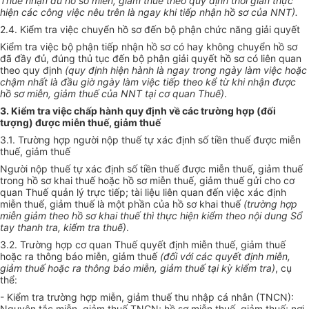
Thuế nhận đủ hồ sơ miễn, giảm thuế theo quy định thời gian thực
hiện các công việc nêu trên là ngay kh
i
tiếp nhận hồ sơ của NNT).
2.4. Kiểm tra việc chuyển hồ sơ đến bộ phận chức năng giải quyết
Kiểm tra việc bộ phận tiếp nhận hồ sơ có hay không chuyển hồ sơ
đã đầy đủ, đúng thủ tục đến bộ phận giải quyết hồ sơ có liên quan
theo quy định
(
quy định hiện hành là ngay trong ngày làm việc hoặc
chậm nhất là đầu giờ ngày làm việc tiếp theo kể từ kh
i
nhận được
hồ sơ miễn, giảm thuế của NNT tại cơ quan Thuế)
.
3. Kiểm tra việc chấp hành quy định về các trường hợp (đối
tượng) được miễn thuế, giảm thuế
3.1. Trường hợp người nộp thuế tự xác định số tiền thuế được miễn
thuế, giảm thuế
Người nộp thuế tự xác định số tiền thuế được miễn thuế, giảm thuế
trong hồ sơ khai thuế hoặc hồ sơ miễn thuế, giảm thuế gửi cho cơ
quan Thuế quản lý trực tiếp; tài liệu liên quan đến việc xác định
miễn thuế, giảm thuế là một phần của hồ sơ khai thuế
(trường hợp
miễn giảm theo hồ sơ khai thuế thì thực hiện kiểm theo nội dung Sổ
tay thanh tra, kiểm tra thuế)
.
3.2. Trường hợp cơ quan Thuế quyết định miễn thuế, giảm thuế
hoặc ra thông báo miễn, giảm thuế
(
đối với c
á
c quyết định miễn,
giảm thuế hoặc ra thông b
á
o miễn, giảm thuế tại kỳ kiểm tra)
, cụ
thể:
- Kiểm tra trường hợp miễn, giảm thuế thu nhập cá nhân (TNCN):
Nguyên tắc miễn, giảm thuế TNCN; hồ sơ miễn thuế, giảm thuế; nơi