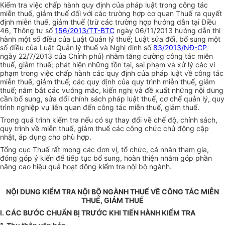
Kiểm tra việc chấp hành quy định của pháp luật trong công tác
miễn thuế, giảm thuế đối với các trường hợp cơ quan Thuế ra quyết
định miễn thuế, giảm thuế (trừ các trường hợp hướng dẫn tại Điều
46, Thông tư số
156/2013/TT-BTC
ngày 06/11/2013 hướng dẫn thi
hành một số điều của Luật Quản lý thuế; Luật sửa đổi, bổ sung một
số điều của Luật Quản lý thuế và Nghị định số
83/2013/NĐ-CP
ngày 22/7/2013 của Chính phủ) nhằm tăng cường công tác miễn
thuế, giảm thuế; phát hiện những tồn tại, sai phạm và xử lý các vi
phạm trong việc chấp hành các quy định của pháp luật về công tác
miễn thuế, giảm thuế; các quy định của quy trình miễn thuế, giảm
thuế; nắm bắt các vướng mắc, kiến nghị và đề xuất những nội dung
cần bổ sung, sửa đổi chính sách pháp luật thuế, cơ chế quản lý, quy
trình nghiệp vụ liên quan đến công tác miễn thuế, giảm thuế.
Trong quá trình kiểm tra nếu có sự thay đổi về chế độ, chính sách,
quy trình về miễn thuế, giảm thuế các công chức chủ động cập
nhật, áp dụng cho phù hợp.
Tổng cục Thuế rất mong các đơn vị, tổ chức, cá nhân tham gia,
đóng góp ý kiến để tiếp tục bổ sung, hoàn thiện nhằm góp phần
nâng cao hiệu quả hoạt động kiểm tra nội bộ ngành.
NỘI DUNG KIỂM TRA NỘI BỘ NGÀNH THUẾ VỀ CÔNG TÁC MIỄN
THUẾ, GIẢM THUẾ
I. CÁC BƯỚC CHUẨN BỊ TRƯỚC KHI TIẾN HÀNH KIỂM TRA