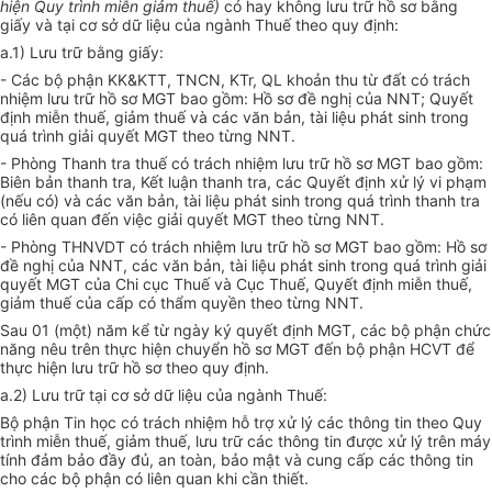
hiện Quy trình miễn giảm thuế)
có hay không lưu trữ hồ sơ bằng
giấy và tại cơ sở dữ liệu của ngành Thuế theo quy định:
a.1) Lưu trữ bằng giấy:
- Các bộ phận KK&KTT, TNCN, KTr, QL khoản thu từ đất có trách
nhiệm lưu trữ hồ sơ MGT bao gồm: Hồ sơ đề nghị của NNT; Quyết
định miễn thuế, giảm thuế và các văn bản, tài liệu phát sinh trong
quá trình giải quyết MGT theo từng NNT.
- Phòng Thanh tra thuế có trách nhiệm lưu trữ hồ sơ MGT bao gồm:
Biên bản thanh tra, Kết luận thanh tra, các Quyết định xử lý vi phạm
(nếu có) và các văn bản, tài liệu phát sinh trong quá trình thanh tra
có liên quan đến việc giải quyết MGT theo từng NNT.
- Phòng THNVDT có trách nhiệm lưu trữ hồ sơ MGT bao gồm: Hồ sơ
đề nghị của NNT, các văn bản, tài liệu phát sinh trong quá trình giải
quyết MGT của Chi cục Thuế và Cục Thuế, Quyết định miễn thuế,
giảm thuế của cấp có thẩm quyền theo từng NNT.
Sau 01 (một) năm kể từ ngày ký quyết định MGT, các bộ phận chức
năng nêu trên thực hiện chuyển hồ sơ MGT đến bộ phận HCVT để
thực hiện lưu trữ hồ sơ theo quy định.
a.2) Lưu trữ tại cơ sở dữ liệu của ngành Thuế:
Bộ phận Tin học có trách nhiệm hỗ trợ xử lý các thông tin theo Quy
trình miễn thuế, giảm thuế, lưu trữ các thông tin được xử lý trên máy
tính đảm bảo đầy đủ, an toàn, bảo mật và cung cấp các thông tin
cho các bộ phận có liên quan khi cần thiết.