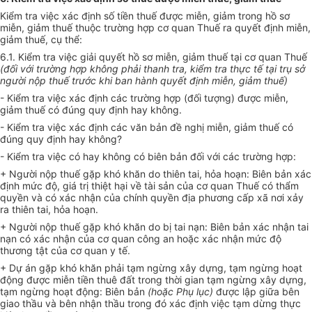
Kiểm tra việc xác định s
ố
tiền thuế được miễn, giảm trong hồ sơ
miễn, giảm thuế thuộc trường hợp cơ quan Thuế ra quyết định miễn,
giả
m
thuế, cụ thể:
6.1. Kiểm tra việc giải quyết hồ sơ miễn, giảm thuế tại cơ quan Thuế
(đối với trường hợp không phải thanh tra, kiểm tra thực tế tại trụ sở
người nộp thuế tr
ướ
c khi ban hành quyết định miễn, giảm thuế)
- Kiểm tra việc xác định các trường hợp (đối tượng) được miễn,
giảm thuế có đúng quy định hay không.
- Kiểm tra việc xác định các văn bản đề nghị miễn, giảm thuế có
đúng quy định hay không?
- Kiểm tra việc có hay không có biên bản đối với các trường hợp:
+ Người nộp thuế gặp khó khăn do thiên tai, hỏa hoạn: Biên bản xác
định mức độ, giá trị thiệt hại về tài sản của cơ quan Thuế có thẩm
quyền và có xác nhận của chính quyền địa phương cấp xã nơi xảy
ra thiên tai, hỏa hoạn.
+ Người nộp thuế gặp khó khăn do bị tai nạn: Biên bản xác nhận tai
nạn có xác nhận của cơ quan công an hoặc xác nhận mức độ
thương tật của cơ quan y tế.
+ Dự án gặp khó khăn phải tạm ngừng xây dựng, tạm ngừng hoạt
động được miễn tiền thuê đất trong thời gian tạm ngừng xây dựng,
tạm ngừng hoạt động: Biên bản
(hoặc Phụ lục)
được lập giữa bên
giao thầu và bên nhận thầu trong đó xác định việc tạm dừng thực