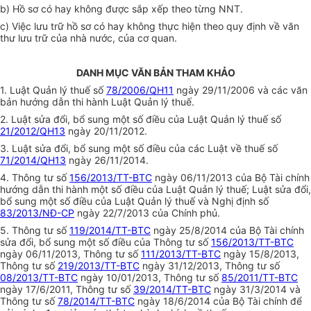
b) Hồ sơ có hay không được sắp xếp theo từng NNT.
c) Việc lưu trữ hồ sơ có hay không thực hiện theo quy định về văn
thư lưu trữ của nhà nước, của cơ quan.
DANH MỤC VĂN BẢN THAM KHẢO
1. Luật Quản lý thuế số
78/2006/QH11
ngày 29/11/2006 và các văn
bản hướng dẫn thi hành Luật Quản lý thuế.
2. Luật sửa đổi, bổ sung một số điều của Luật Quản lý thuế số
21/2012/QH13
ngày 20/11/2012.
3. Luật sửa đổi, bổ sung một số điều của các Luật về thuế số
71/2014/QH13
ngày 26/11/2014.
4. Thông tư số
156/2013/TT-BTC
ngày 06/11/2013 của Bộ Tài chính
hướng dẫn thi hành một số điều của Luật Quản lý thuế; Luật sửa đổi,
bổ sung một s
ố
điều của Luật Quản lý thuế và Nghị định số
83/2013/NĐ-CP
ngày 22/7/2013 của Chính phủ.
5. Thông tư số
119/2014/TT-BTC
ngày 25/8/2014 của Bộ Tài chính
sửa đổi, bổ sung một số điều của Thông tư số
156/2013/TT-BTC
ngày 06/11/2013, Thông tư số
111/2013/TT-BTC
ngày 15/8/2013,
Thông tư số
219/2013/TT-BTC
ngày 31/12/2013, Thông tư số
08/2013/TT-BTC
ngày 10/01/2013, Thông tư số
85/2011/TT-BTC
ngày 17/6/2011, Thông tư số
39/2014/TT-BTC
ngày 31/3/2014 và
Thông tư số
78/2014/TT-BTC
ngày 18/6/2014 của Bộ Tài chính để