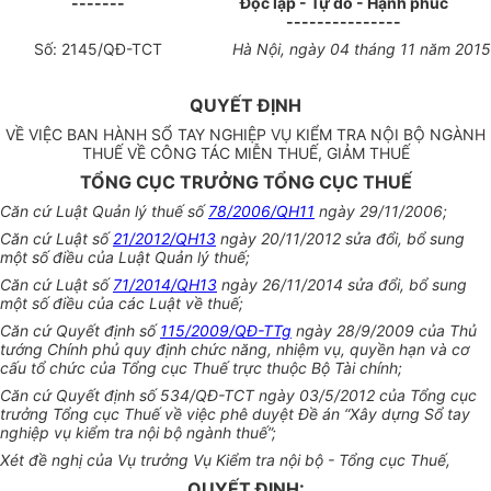
-------
Độc lập - Tự do - Hạnh phúc
---------------
Số:
2145
/QĐ-TCT
Hà Nội
, ngày
04
tháng
11
năm
2015
QUYẾT ĐỊNH
VỀ VIỆC BAN HÀNH SỔ TAY NGHIỆP VỤ KIỂM TRA NỘI BỘ NGÀNH
THUẾ VỀ CÔNG TÁC MIỄN THUẾ, GIẢM THUẾ
TỔNG CỤC TRƯỞNG TỔNG CỤC THUẾ
Căn cứ Luật Quản lý thuế số
78/2006/QH11
ngày 29/11/2006;
Căn cứ Luật số
21/2012/QH13
ngày 20/11/2012 sửa đổi, bổ sung
một số điều của Luật Quản lý thu
ế
;
Căn cứ Luật s
ố
71/2014/QH13
ngày 26/11/2014 sửa đổi, bổ sung
một số điều của các Luật về thuế;
Căn cứ Quyết định số
115/2009/QĐ-TTg
ngày 28/9/2009 của Thủ
tướng Chính phủ quy định chức năng, nhiệm vụ, quyền hạn và cơ
cấu tổ chức của Tổng cục Thuế trực thuộc Bộ Tài chính;
Căn cứ Qu
y
ết định số 534/QĐ-TCT ngày 03/5/2012 của Tổng cục
trưởng Tổng cục Thuế về việc phê duyệt Đề án “Xây dựng Sổ tay
nghiệp vụ kiểm tra nội bộ ngành thuế”;
Xét đề nghị của Vụ trưởng Vụ Kiểm tra nội bộ - Tổng cục Thuế,
QUYẾT ĐỊNH: