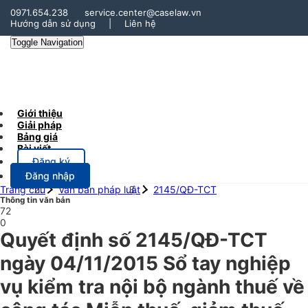
0971.654.238
service.center@caselaw.vn
Hướng dẫn sử dụng
|
Liên hệ
Toggle Navigation
Giới thiệu
Giải pháp
Bảng giá
Bài viết
Đăng ký
Đăng nhập
Trang chủ
Văn bản pháp luật
2145/QĐ-TCT
Thông tin văn bản
72
0
Quyết định số 2145/QĐ-TCT
ngày 04/11/2015 Sổ tay nghiệp
vụ kiểm tra nội bộ ngành thuế về