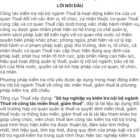
LỜI NÓI ĐẦU
Công tác kiểm tra nội bộ ngành Thuế là hoạt động kiểm tra của cơ
quan Thuế đối với các đơn vị, tổ chức, cá nhân thuộc cơ quan Thuế
cùng cấp và cơ quan Thuế cấp dưới trong việc chấp hành nhiệm vụ,
công vụ được giao nhằm phát hiện sơ hở trong cơ chế quản lý,
chính sách pháp luật để kiến nghị với cơ quan nhà nước có thẩm
quyền biện pháp khắc phục; phòng ngừa, phát hiện và xử lý kịp
thời hành vi vi phạm pháp luật; giúp thủ trưởng, đơn vị, tổ chức, cá
nhân thuộc cơ quan Thuế các cấp thực hiện đúng quy định của
pháp luật; phát huy nhân t
ố
tích cực, góp phần nâng cao hiệu lực,
hiệu quả hoạt động quản lý thuế; quản lý nội bộ ngành; bảo vệ lợi
ích của Nhà nước, quyền và lợi ích hợp pháp của cơ quan, tổ chức,
cá nhân.
Phương pháp kiểm tra chủ yếu được áp dụng trong hoạt động kiểm
tra nội bộ ngành Thuế về công tác miễn thuế, giảm thuế là phương
pháp kiểm tra, đối chiếu.
Tổng cục Thuế xây dựng:
“Sổ tay nghiệp vụ kiểm tra nội bộ ngành
Thuế về công tác miễn thuế, giảm thuế”
, đây là tài liệu áp dụng đối
với trường hợp cơ quan quản lý thuế ra quyết định miễn thuế, giảm
thuế hoặc ra thông báo miễn, giảm thuế và là tài liệu tham khảo trợ
giúp công chức, viên chức thuế làm công tác kiểm tra nội bộ trong
quá trình thực hiện kiểm tra được thuận lợi, đảm bảo tính thống
nhất, tính hiệu quả, tính kịp thời, đúng quy định của pháp luật và chỉ
hỗ trợ người kiểm tra trong quá trình thực hiện tác nghiệp kiểm tra.