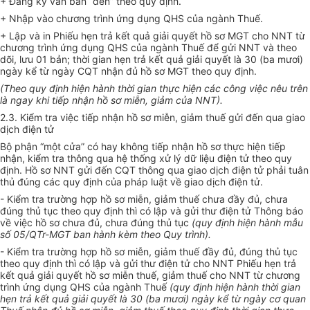
+ Đăng ký văn bản “đến” theo quy định.
+ Nhập vào chương trình ứng dụng QHS của ngành Thuế.
+ Lập và in Phiếu hẹn trả kết quả giải quyết hồ sơ MGT cho NNT từ
chương trình ứng dụng QHS của ngành Thuế để gửi NNT và theo
dõi, lưu 01 bản; thời gian hẹn trả kết quả giải quyết là 30 (ba mươi)
ngày kể từ ngày CQT nhận đủ hồ sơ MGT theo quy định.
(Theo quy định hiện hành thời gian thực hiện các công việc nêu trên
l
à ngay kh
i
tiếp nhận hồ sơ miễn, giảm của NNT).
2.3. Kiểm tra việc tiếp nhận hồ sơ miễn, giảm thuế gửi đến qua giao
dịch điện tử
Bộ phận “một cửa” có hay không tiếp nhận hồ sơ thực hiện tiếp
nhận, kiểm tra thông qua hệ thống xử lý dữ liệu điện tử theo quy
định. Hồ sơ NNT gửi đến CQT thông qua giao dịch điện tử phải tuân
thủ đúng các quy định của pháp luật về giao dịch điện tử.
- Kiểm tr
a
trường hợp hồ sơ miễn, giảm thuế chưa đầy đủ, chưa
đúng thủ tục theo quy định thì có lập và gửi thư điện tử Thông báo
về việc hồ sơ chưa đủ, chưa đúng thủ tục
(
quy định hiện hành mẫu
s
ố
05/QTr-MGT ban hành kèm theo Quy trình).
- Kiểm tra trường hợp hồ sơ miễn, giảm thuế đầy đủ, đúng thủ tục
theo quy định thì có lập và gửi thư điện t
ử
cho NNT Phiếu hẹn trả
kết quả giải quyết hồ sơ miễn thuế, giảm thuế cho NNT từ chương
trình ứng dụng QHS của ngành Thuế
(quy định hiện hành thời gian
hẹn trả kết quả gi
ả
i quyết là 30 (ba mươi) ngày kể từ ngày cơ quan