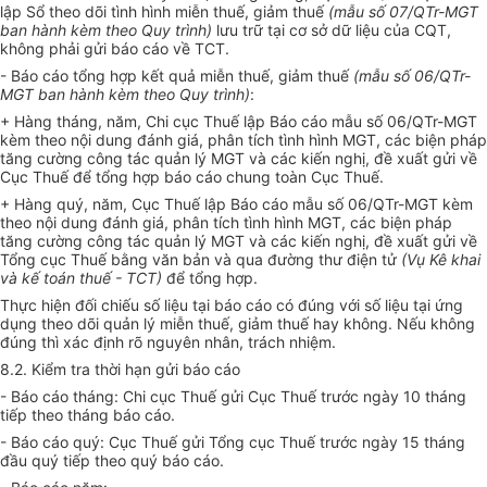
lập Sổ theo dõi tình hình miễn thuế, giảm thuế
(
mẫu số 07/QTr-MGT
ban hành kèm theo Quy trình)
lưu trữ tại cơ sở dữ liệu của CQT,
không phải gửi báo cáo về TCT.
- Báo cáo tổng hợp kết quả miễn thuế, giảm thuế
(mẫu số 06/QTr-
MGT ban hành kèm theo Quy trình)
:
+ Hàng tháng, năm, Chi cục Thuế lập Báo cáo mẫu số 06/QTr-MGT
kèm theo nội dung đánh giá, phân tích tình h
ì
nh MGT, các biện pháp
tăng cường công tác quản lý MGT và các kiến nghị, đề xuất gửi về
Cục Thuế để tổng hợp báo cáo chung toàn Cục Thuế.
+ Hàng quý, năm, Cục Thuế lập Báo cáo mẫu số 06/QTr-MGT kèm
theo nội dung đánh giá, phân tích tình hình MGT, các biện pháp
tăng cường công tác quản lý MGT và các kiến nghị, đề xuất gửi về
Tổng cục Thuế bằng văn bản và qua đường thư điện tử
(Vụ Kê khai
và kế toán thuế - TCT)
để tổng hợp.
Thực hiện đối chiếu số liệu tại báo cáo có đúng với số liệu tại ứng
dụng theo d
õ
i quản lý miễn thuế, giảm thuế hay không. N
ế
u không
đúng thì xác định rõ nguyên nhân, trách nhiệm.
8.2. Kiểm tra thời hạn gửi báo cáo
- Báo cáo tháng: Chi cục Thuế gửi Cục Thuế trước ngày 10 tháng
tiếp theo tháng báo cáo.
- Báo cáo quý: Cục Thuế gửi Tổng cục Thuế trước ngày 15 tháng
đầu quý tiếp theo quý báo cáo.