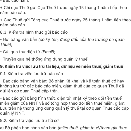
- Báo cáo năm:
+ Chi cục Thu
ế
gửi Cục Thuế trước ngày 15 tháng 1 năm tiếp theo
năm báo cáo.
+ Cục Thuế gửi Tổng cục Thuế trước ngày 25 tháng 1 năm tiếp theo
năm báo cáo.
8.3. Kiểm tra hình thức gửi báo cáo
- Gửi bằng văn bản
(có ký tên, đóng dấu của thủ trưởng cơ quan
Thuế)
;
- Gửi qua thư điện tử
(Email)
;
- Truyền qua hệ thống ứng dụng quản lý thuế.
9. Kiểm tra việc lưu trữ tài liệu, dữ liệu về miễn thuế, giảm thuế
9.1. Kiểm tra việc lưu trữ báo cáo
- Báo cáo bằng văn bản: Bộ phận Kê khai và kế toán thuế có hay
không lưu trữ các báo cáo miễn, giảm thuế của cơ quan Thuế đã
gửi lên cơ quan Thuế cấp trên.
- Báo cáo gửi bằng hình thức điện tử, nhật ký theo dõi tiền thuế
miễn giảm của NNT và sổ tổng hợp theo dõi tiền thuế miễn, giảm:
Lưu trên hệ thống ứng dụng quản lý thuế tại cơ quan Thuế các cấp
quản lý NNT.
9.2. Kiểm tra việc lưu trữ hồ sơ
a) Bộ phận ban hành văn bản
(
miễn thuế, giảm thuế/tham gia thực