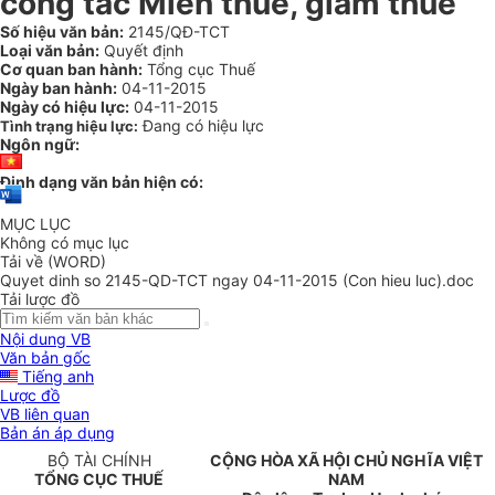
công tác Miễn thuế, giảm thuế
Số hiệu văn bản:
2145/QĐ-TCT
Loại văn bản:
Quyết định
Cơ quan ban hành:
Tổng cục Thuế
Ngày ban hành:
04-11-2015
Ngày có hiệu lực:
04-11-2015
Đang có hiệu lực
Tình trạng hiệu lực:
Ngôn ngữ:
Định dạng văn bản hiện có:
MỤC LỤC
Không có mục lục
Tải về (WORD)
Quyet dinh so 2145-QD-TCT ngay 04-11-2015 (Con hieu luc).doc
Tải lược đồ
Nội dung VB
Văn bản gốc
Tiếng anh
Lược đồ
VB liên quan
Bản án áp dụng
BỘ TÀI CHÍNH
CỘNG HÒA XÃ HỘI CHỦ NGHĨA VIỆT
TỔNG CỤC THUẾ
NAM