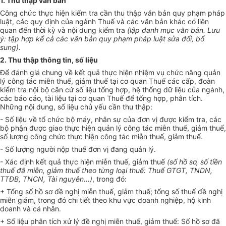
1. Thu thập văn bản
Công chức thực hiện kiểm tra cần thu thập văn bản quy phạm pháp
luật, các quy định của ngành Thuế và các văn bản khác có liên
quan đến thời kỳ và nội dung kiểm tra
(
lập danh mục văn bản. Lưu
ý
: tập hợp kể cả các v
ă
n b
ả
n quy phạm pháp luật sửa đổi, bổ
sung).
2. Thu thập thông tin, số liệu
Để đánh giá chung về kết quả thực hiện nhiệm vụ chức năng quản
lý công tác miễn thuế, giảm thuế tại cơ quan Thuế các cấp, đoàn
kiểm tra nội bộ căn cứ số liệu tổng hợp, hệ thống dữ liệu của ngành,
các báo cáo, tài liệu tại cơ quan Thuế để tổng hợp, phân tích.
Những nội dung, số liệu chủ yếu cần thu thập:
- Số liệu về tổ chức bộ máy, nhân sự của đơn vị được kiểm tra, các
bộ phận được giao thực hiện quản lý công tác miễn thuế, giảm thuế,
số lượng công chức thực hiện công tác miễn thuế, giảm thuế.
- Số lượng người nộp thuế đơn vị đang quản lý.
- Xác định kết quả thực hiện miễn thuế, giảm thuế
(số hồ sơ, số tiền
thuế đã miễn, giảm thuế theo từng loại thuế: Thuế GTGT, TNDN,
TTĐB, TNCN, Tài nguyên...)
, trong đó:
+ Tổng số hồ sơ đề nghị miễn thuế, giảm thuế; tổng số thuế đề nghị
miễn giảm, trong đó chi tiết theo khu vực doanh nghiệp, hộ kinh
doanh và cá nhân.
+ Số liệu phân tích xử lý đề nghị miễn thuế, giảm thuế: Số hồ sơ đã