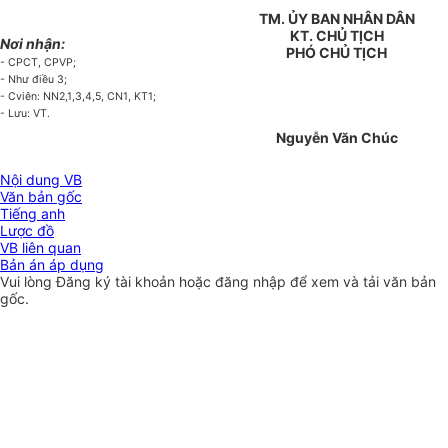
TM. ỦY BAN NHÂN DÂN
KT. CHỦ TỊCH
Nơi nhận:
PHÓ CHỦ TỊCH
- CPCT, CPVP;
- Như điều 3;
- Cviên: NN2
,
1,3,4,5, CN1, KT1;
- Lưu
:
VT.
Nguyễn Văn Chúc
Nội dung VB
Văn bản gốc
Tiếng anh
Lược đồ
VB liên quan
Bản án áp dụng
Vui lòng
Đăng ký
tài khoản hoặc
đăng nhập
để xem và tải văn bản
gốc.