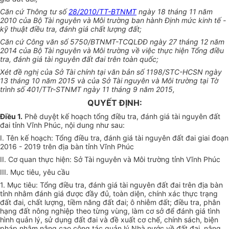
Căn cứ
Thông tư số
28/2010/TT-BTNMT
ngày 18 tháng 11 năm
2010 của Bộ Tài nguyên và Môi trường ban hành Định mức kinh t
ế
-
kỹ thuật điều tra, đánh giá chất lượng đất;
Căn cứ Công văn số 5750/BTNMT-TCQLĐĐ ngày 27 tháng 12 năm
2014 của Bộ Tài nguyên và Môi trường về việc thực hiện Tổng điều
tra, đánh giá tài nguyên đất đai trên toàn quốc;
Xét đề nghị c
ủ
a S
ở
Tài chính tại văn bản số 1198/STC-HCSN ngày
13 th
áng
10 năm 2015 và của Sở Tài nguyên và Môi trường tại Tờ
trình s
ố
40
1
/TTr-STNMT ngày 11 tháng 9 năm 2015,
QUYẾT ĐỊNH:
Điều 1.
Phê duyệt kế hoạch tổng điều tra, đánh giá tài nguyên đất
đai tỉnh Vĩnh Phúc, nội dung như sau:
I. Tên kế hoạch: Tổng điều tra, đánh giá tài nguyên đất đai giai đoạn
2016 - 2019 trên địa bàn tỉnh Vĩnh Phúc
II. Cơ quan thực hiện: Sở Tài nguyên và Môi trường tỉnh Vĩnh Phúc
III. Mục tiêu, yêu cầu
1. Mục tiêu: Tổng điều tra, đánh giá tài nguyên đất đai trên địa bàn
tỉnh nhằm đánh giá được đầy đủ, toàn diện, chính xác thực trạng
đất đai, chất lượng, tiềm năng đất đai; ô nhiễm đất; điều tra, phân
hạng đất nông nghiệp theo từng vùng, làm cơ sở để đánh giá tình
hình quản lý, sử dụng đất đai và đề xuất cơ chế, chính sách, biện
pháp nhằm nâng cao công tác quản lý Nhà nước về đất đai, nâng