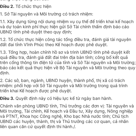
Điều 2.
Tổ chức thực hiện
1. Sở Tài nguyên và Môi trường có trách nhiệm
:
1.1. Xây dựng từng nội dung nhiệm vụ cụ thể để triển khai kế hoạch
và dự toán kinh phí thực hiện gửi Sở Tài chính thẩm định báo cáo
UBND tỉnh phê duyệt theo quy định;
1.2. Tổ chức thực hiện công tác tổng điều tra, đánh giá tài nguyên
đất đai tỉnh Vĩnh Phúc theo Kế hoạch được phê duyệt.
1.3. Tổng hợp, hoàn chỉnh hồ sơ và
tr
ình UBND tỉnh phê duyệt kết
quả điều tra, đánh giá đất đai trên địa bàn tỉnh; công bố kết quả
trên cổng thông tin điện t
ử
của tỉnh và Sở Tài nguyên và Môi trường;
báo cáo kết quả thực hiện về Bộ Tài nguyên và Môi trường theo quy
đị
nh
.
2. Các sở, ban, ngành, UBND huyện, thành phố, thị xã có trách
nhiệm: phối hợp với Sở Tài nguyên và Môi trường trong quá trình
triển khai Kế hoạch được phê duyệt
.
Điều 3.
Quyết định này có hiệu lực kể từ ngày ban hành.
Chánh văn phòng UBND tỉnh, Thủ trưởng các đơn vị: Tài nguyên và
Môi trường, Tài chính, Kế hoạch và Đầu tư, Xây dựng, Nông nghiệp
và PTNT, Khoa học Công nghệ, Kho bạc Nhà nước tỉnh; Chủ tịch
UBND các huyện, thành, thị và Thủ trưởng các cơ quan, cá nhân
liên quan căn cứ quyết định thi hành./.