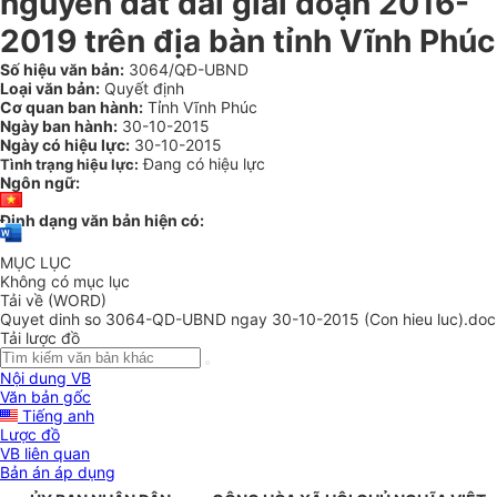
nguyên đất đai giai đoạn 2016-
2019 trên địa bàn tỉnh Vĩnh Phúc
Số hiệu văn bản:
3064/QĐ-UBND
Loại văn bản:
Quyết định
Cơ quan ban hành:
Tỉnh Vĩnh Phúc
Ngày ban hành:
30-10-2015
Ngày có hiệu lực:
30-10-2015
Đang có hiệu lực
Tình trạng hiệu lực:
Ngôn ngữ:
Định dạng văn bản hiện có:
MỤC LỤC
Không có mục lục
Tải về (WORD)
Quyet dinh so 3064-QD-UBND ngay 30-10-2015 (Con hieu luc).doc
Tải lược đồ
Nội dung VB
Văn bản gốc
Tiếng anh
Lược đồ
VB liên quan
Bản án áp dụng