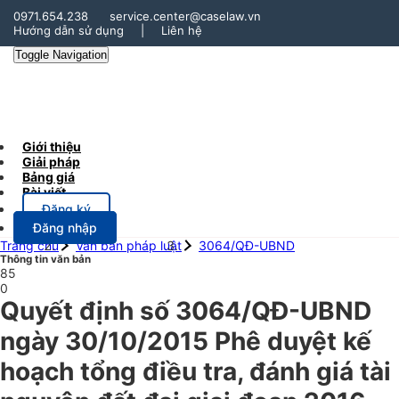
0971.654.238
service.center@caselaw.vn
Hướng dẫn sử dụng
|
Liên hệ
Toggle Navigation
Giới thiệu
Giải pháp
Bảng giá
Bài viết
Đăng ký
Đăng nhập
Trang chủ
Văn bản pháp luật
3064/QĐ-UBND
Thông tin văn bản
85
0
Quyết định số 3064/QĐ-UBND
ngày 30/10/2015 Phê duyệt kế
hoạch tổng điều tra, đánh giá tài