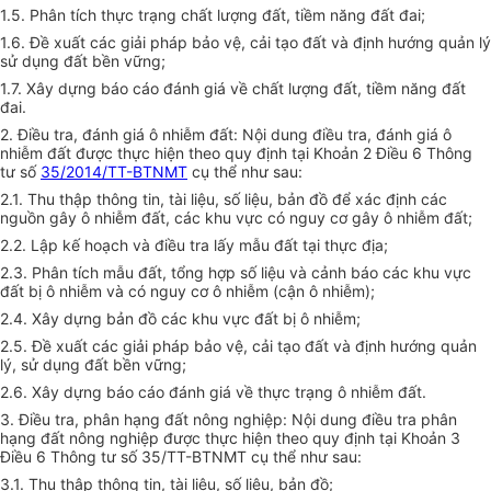
1.5. Phân tích thực trạng chất lượng đất, tiềm năng đất đai;
1.6. Đề xuất các giải pháp bảo vệ, cải tạo đất và định hướng quản lý
sử dụng đất bề
n
vững;
1.7. Xây dựng báo cáo đánh giá về chất
l
ượng đất, tiềm năng đất
đai.
2. Điều tra, đánh giá ô nhiễm đất: Nội dung điều tra, đánh giá ô
nhiễm đất được thực hiện theo quy định tại Khoản 2 Điều 6 Thông
tư số
35/2014/TT-BTNMT
cụ thể như sau:
2.1. Thu thập thông tin, tài liệu, số liệu, bản đồ để xác định các
nguồn gây ô nhiễm đất, các khu vực có nguy cơ gây ô nhiễm đ
ấ
t;
2.2. Lập kế hoạch và điều tra lấy mẫu đất tại thực địa;
2.3. Phân tích mẫu đất, tổng hợp số liệu và cảnh báo các khu vực
đất bị ô nhiễm và có nguy cơ ô nhiễm (cận ô nhiễm);
2.4. Xây dựng bản đồ các khu vực đất bị ô nhiễm;
2.5. Đề xuất các giải pháp bảo vệ, cải tạo đất và định hướng quản
lý, sử dụng đất bền vững;
2.6. Xây dựng báo cáo đánh giá về thực trạng ô nhiễm đất.
3. Điều tra, phân hạng đất nông nghiệp: Nội dung điều tra phân
hạng đất nông nghiệp được thực hiện theo quy định tại Khoản 3
Điều 6 Thông tư số 35/TT-BTNMT cụ thể như sau:
3.1. Thu thập thông tin, tài liệu, số liệu, bản đồ;