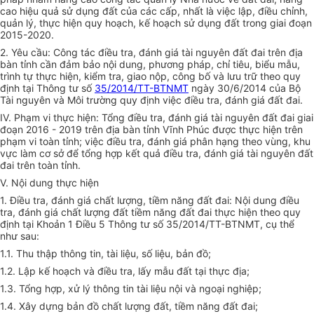
cao hiệu quả sử dụng đất của các cấp, nhất là việc lập, điều chỉnh,
quản lý, th
ự
c hiện quy hoạch, kế hoạch sử dụng đất trong giai đoạn
2015-2020.
2. Yêu cầu: Công tác điều tra, đánh giá tài nguyên đất đai trên địa
bàn tỉnh cần đảm bảo nội dung, phương pháp, chỉ tiêu, biểu mẫu,
trình tự thực hiện, kiểm tra, giao nộp, công b
ố
và lưu trữ theo quy
định tại Thông tư số
35/2014/TT-BTNMT
ngày 30/6/2014 của Bộ
Tài nguyên và Môi trường quy định việc điều tra, đánh giá đất đai.
IV. Phạm vi thực hiện: Tổng điều tra, đánh giá tài nguyên đất đai giai
đoạn 2016 - 2019 trên địa bàn tỉnh Vĩnh Phúc được thực hiện trên
phạm vi toàn tỉnh; việc điều tra, đánh giá phân hạng theo vùng, khu
vực làm cơ sở để tổng h
ợ
p kết quả điều tra, đánh giá tài nguyên đất
đai trên toàn tỉnh.
V. Nội dung thực hiện
1. Điều tra, đánh giá chất lượng, tiềm năng đất đai: Nội dung điều
tra, đánh giá chất lượng đất tiềm năng đất đai thực hiện theo quy
định tại Khoản
1
Điều 5 Thông tư số 35/2014/TT
-
BTNMT, cụ thể
như sau:
1.1. Thu thập thông tin, tài liệu, số liệu, bản đồ;
1.2. Lập kế hoạch và điều tra, lấy mẫu đất tại thực địa;
1.3. Tổng hợp, xử lý thông tin tài liệu nội và ngoại nghiệp;
1.4. Xây dựng bản đồ chất lượng đất, tiềm năng đất đai;