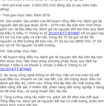
- Kinh ph
í
khái toán: 3.600.000.000 đồng (
Ba tỷ sáu trăm triệu
đồng
).
- Thời gian thực hiện: Năm 2019.
VII. Sản phẩm: Sản phẩm của Kế hoạch tổng điều tra, đánh giá tài
nguyên đất đai giai đoạn 2016 - 2019 trên địa bàn tỉnh Vĩnh Phúc
gồm các tài liệu điều tra, đánh giá tài nguyên đất đai theo quy định
tại Điều 9, Điều 11 Thông tư số
35/2014/TT-BTNMT
Hồ sơ giao nộp
03 bộ (cả bản giấy và bản s
ố
), trong đó:
01
bộ gửi về Bộ Tài
nguyên và Môi trường để báo cáo, 01 bộ lưu tại UBN
D
tỉnh, 01 bộ
l
ưu
tại Sở Tài nguyên và Môi trường.
V
III
. Giải pháp thực hiện.
1. Kế hoạch t
ổ
ng điều tra, đánh giá tài nguyên đất đai trên địa bàn
tỉnh được thực hiện theo đúng phương pháp được quy định tại
Khoản 1 Điều 5 và Khoản 2, khoản 3 Điều 6 Thông tư số
35/2014/TT-BTNMT
.
2. Áp
d
ụng công nghệ thông tin để thực hiện s
ố
hóa toàn bộ kết
quả điều tra, khoanh vẽ các loại đất, các đối tượng được điều tra
đánh giá đầy đủ, chính xác; Đồng thời lập Bản đồ chất lượng đất,
tiềm năng đất đai; ô nhiễm đất; phân hạng đất nông nghiệp ở dạng
số để khai thác, sử dụng thuận tiện, lâu dài.
3. Tăng cường công tác kiểm tra, giám sát để đảm bảo kết quả
Tổng điều tra, đánh giá tài nguyên đất đai có chất lượng, phản ánh
đúng thực trạng đất đai.