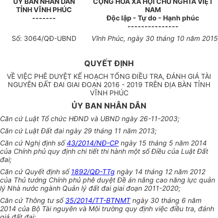
ỦY BAN NHÂN DÂN
CỘNG HÒA XÃ HỘI CHỦ NGHĨA VIỆT
TỈNH VĨNH PHÚC
NAM
-------
Độc lập - Tự do - Hạnh phúc
---------------
Số:
3064
/QĐ-UBND
Vĩnh Phúc
, ngày
30
tháng
10
năm
2015
QUYẾT ĐỊNH
VỀ VIỆC PHÊ DUYỆT KẾ HOẠCH TỔNG ĐIỀU TRA, ĐÁNH GIÁ TÀI
NGUYÊN ĐẤT ĐAI GIAI ĐOẠN 2016 - 2019 TRÊN ĐỊA BÀN TỈNH
VĨNH PHÚC
ỦY BAN NHÂN DÂN
Căn cứ Luật Tổ chức HĐND và UBND ngày 26-11-2003
;
Căn cứ Luật Đất đai ngày 29 tháng 11 năm 2013;
Căn cứ Nghị định số
43/2014/NĐ-CP
ngày 15 tháng 5 năm
2
014
của Chính phủ quy định chi tiết thi hành một số Điều của Luật Đất
đai;
Căn cứ Quyết định số
1892/QĐ-TTg
ngày 14 tháng 12 năm 2012
của Thủ tướng Chính phủ phê duyệt Đề án nâng cao n
ă
ng lực quản
lý Nhà nước ngành Quản lý đất đai giai đoạn 2011-2020
;
Căn cứ Thông tư số
35/2014/TT-BTNMT
ngày 30 tháng 6 năm
2014 của Bộ Tài nguyên và Môi trường quy định việc điều tra, đánh
giá đất đai;