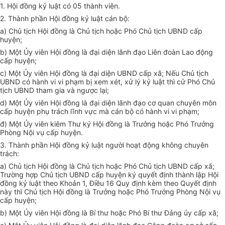
1. Hội đồng kỷ luật có 05 thành viên.
2. Thành phần Hội đồng kỷ luật cán bộ:
a) Chủ tịch Hội đồng là Chủ tịch hoặc Phó Chủ tịch UBND cấp
huyện;
b) Một Ủy viên Hội đồng là đại diện lãnh đạo Liên đoàn Lao động
cấp huyện;
c) Một Ủy viên Hội đồng là đại diện UBND cấp xã; Nếu Chủ tịch
UBND có hành vi vi phạm bị xem xét, xử lý kỷ luật thì cử Phó Chủ
tịch UBND tham gia và ngược lại;
d) Một Ủy viên Hội đồng là đại diện lãnh đạo cơ quan chuyên môn
cấp huyện phụ trách lĩnh vực mà cán bộ có hành vi vi phạm;
đ) Một Ủy viên kiêm Thư ký Hội đồng là Trưởng hoặc Phó Trưởng
P
hòng Nội vụ cấp huyện.
3. Thành phần Hội đồng kỷ luật người hoạt động không chuyên
trách:
a) Chủ tịch Hội đồng là Chủ tịch hoặc Phó Chủ tịch UBND cấp xã;
Trường hợp Chủ tịch UBND cấp huyện ký quyết định thành lập Hội
đồng kỷ luật theo Khoản 1, Điều 16 Quy định kèm theo Quyết định
này thì Chủ tịch Hội đồng là Trưởng hoặc Phó Trưởng
P
hòng Nội vụ
cấp huyện
;
b) Một Ủy viên Hội đồng là Bí thư hoặc Phó Bí thư Đảng ủy cấp xã;