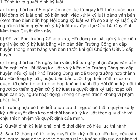
1. Trình tự ra quyết định kỷ luật:
a) Trong thời hạn 05 ngày làm việc, kể từ ngày kết thúc cuộc họp,
Hội đồng kỷ luật phải có kiến nghị việc xử lý kỷ luật bằng văn bản
(kèm theo biên bản họp Hội đồng kỷ luật và hồ sơ xử lý kỷ luật) gửi
người có thẩm quyền xử lý kỷ luật quy định tại Điều 14, Quy định
kèm theo Quyết định này;
b) Đối với Phó Trưởng Công an xã, Hội đồng kỷ luật gửi ý kiến kiến
nghị việc xử lý kỷ luật bằng văn bản đến Trưởng Công an cấp
huyện thống nhất bằng văn bản trước khi gửi Chủ tịch UBND cấp
huyện;
c) Trong thời hạn 15 ngày làm việc, kể từ ngày nhận được văn bản
kiến nghị của Hội đồng kỷ luật và ý kiến của Trưởng Công an cấp
huyện nếu kỷ luật Phó Trưởng Công an xã trong trường hợp thành
lập Hội đồng kỷ luật, hoặc biên bản cuộc họp kiểm điểm của cơ
quan, tổ chức trong trường hợp không thành lập Hội đồng kỷ luật thì
người có thẩm quyền xử lý kỷ luật ra quyết định kỷ luật hoặc kết
luận cán bộ, người hoạt động không chuyên trách không vi phạm
pháp luật;
d) Trường hợp có tình tiết phức tạp thì người có thẩm quyền xử lý
kỷ luật quyết định kéo dài thời hạn xử lý kỷ luật theo quy định và
chịu trách nhiệm về quyết định của mình.
2. Quyết định kỷ luật phải ghi rõ thời điểm có hiệu lực thi hành.
3. Sau 12 tháng kể từ ngày quyết định kỷ luật có hiệu lực, nếu cán
bộ, người hoạt động không chuyên trách không tiếp tục có hành vi