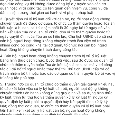
đạo đức công vụ thì không được đăng ký dự tuyển vào các cơ
quan hoặc vị trí công tác có liên quan đến nhiệm vụ, công vụ đã
đảm nhiệm trong thời gian có hành vi vi phạm pháp luật.
3. Quyết định xử lý kỷ luật đối với cán bộ, người hoạt động không
chuyên trách đã được cơ quan, tổ chức có thẩm quyền hoặc Tòa án
kết luận là bị oan, sai thì chậm nhất là 30 ngày kể từ ngày có văn
bản kết luận của cơ quan, tổ chức, đơn vị có thẩm quyền hoặc từ
ngày quyết định của Tòa án có hiệu lực, Chủ tịch UBND cấp xã nơi
cán bộ, người hoạt động không chuyên trách làm việc có trách
nhiệm công bố công khai tại cơ quan, tổ chức nơi cán bộ, người
hoạt động không chuyên trách đang công tác.
4. Cán bộ, người hoạt động không chuyên trách bị xử lý kỷ luật
bằng hình thức cách chức, buộc thôi việc, sau đó được cơ quan, tổ
chức có thẩm quyền hoặc Tòa án kết luận là oan, sai mà vị trí công
tác cũ đã bố trí người khác thay thế thì Chủ tịch UBND cấp xã có
trách nhiệm bố trí hoặc báo cáo cơ quan có thẩm quyền bố trí vào vị
trí công tác phù hợp.
5. Trường hợp cơ quan, tổ chức có thẩm quyền giải quyết khiếu nại,
tố cáo kết luận việc xử lý kỷ luật cán bộ, người hoạt động không
chuyên trách tiến hành không đúng quy định về áp dụng hình thức
kỷ luật, trình tự, thủ tục và thẩm quyền xử lý kỷ luật thì người ký
quyết định kỷ luật phải ra quyết định hủy bỏ quyết định xử lý kỷ
luật; đồng thời cơ quan, tổ chức có thẩm quyền xử lý kỷ luật phải
tiến hành xem xét xử lý kỷ luật cán bộ, người hoạt động không
chuyên trách theo đúng quy định tại Quyết định này.