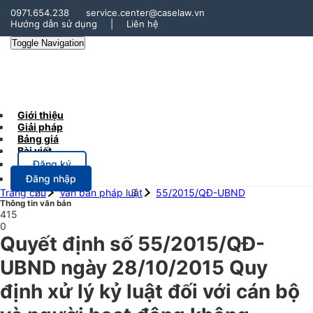
0971.654.238
service.center@caselaw.vn
Hướng dẫn sử dụng
|
Liên hệ
Toggle Navigation
Giới thiệu
Giải pháp
Bảng giá
Bài viết
Đăng ký
Đăng nhập
Trang chủ
Văn bản pháp luật
55/2015/QĐ-UBND
Thông tin văn bản
415
0
Quyết định số 55/2015/QĐ-
UBND ngày 28/10/2015 Quy
định xử lý kỷ luật đối với cán bộ