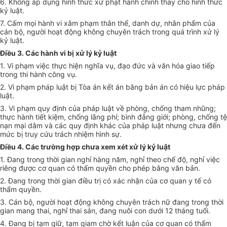
6. Không áp dụng hình thức xử phạt hành chính thay cho hình thức
kỷ luật.
7. Cấm mọi hành vi xâm phạm thân thể, danh dự, nhân phẩm của
cán bộ, người hoạt động không chuyên trách trong quá trình xử lý
kỷ luật.
Điều 3. Các hành vi bị xử lý kỷ luật
1. Vi phạm việc thực hiện nghĩa vụ, đạo đức và văn hóa giao tiếp
trong thi hành công vụ.
2. Vi phạm pháp luật bị Tòa án kết án bằng bản án có hiệu lực pháp
luật.
3. Vi phạm quy định của pháp luật về phòng, chống tham nhũng;
thực hành tiết kiệm, chống lãng phí; bình đẳng giới; phòng, chống tệ
nạn mại dâm và các quy định khác của pháp luật nhưng chưa đến
mức bị truy cứu trách nhiệm hình sự.
Điều 4. Các trường hợp chưa xem xét xử lý kỷ luật
1. Đang trong thời gian nghỉ hàng năm, nghỉ theo chế độ, nghỉ việc
riêng được cơ quan có thẩm quyền cho phép bằng văn bản.
2. Đang trong thời gian điều trị có xác nhận của cơ quan y tế có
thẩm quyền.
3. Cán bộ, người hoạt động không chuyên trách nữ đang trong thời
gian mang thai, nghỉ thai sản, đang nuôi con dưới 12 tháng tuổi.
4. Đang bị tạm giữ, tạm giam chờ kết luận của cơ quan có thẩm