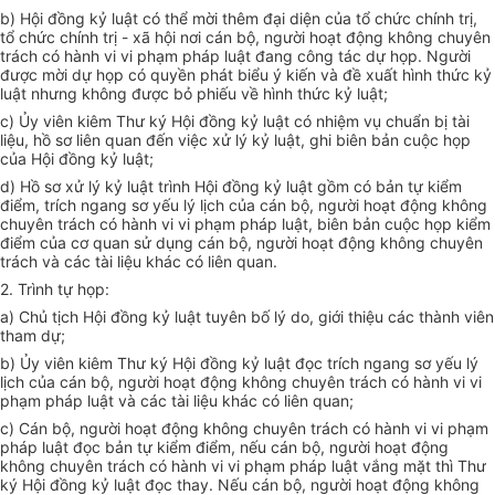
b) Hội đồng kỷ luật có thể mời thêm đại diện của tổ chức chính trị,
tổ chức chính trị - xã hội nơi cán bộ, người hoạt động không chuyên
trách có hành vi vi phạm pháp luật đang công tác dự họp. Người
được mời dự họp có quyền phát biểu ý kiến và đề xuất hình thức kỷ
luật nhưng không được bỏ phiếu về hình thức kỷ luật;
c) Ủy viên kiêm Thư ký Hội đồng kỷ luật có nhiệm vụ chuẩn bị tài
liệu, hồ sơ liên quan đến việc xử lý kỷ luật, ghi biên bản cuộc họp
của Hội đồng kỷ luật;
d) Hồ sơ xử lý kỷ luật trình Hội đồng kỷ luật gồm có bản tự kiểm
điểm, trích ngang sơ yếu lý lịch của cán bộ, người hoạt động không
chuyên trách có hành vi vi phạm pháp luật, biên bản cuộc họp kiểm
điểm của cơ quan sử dụng cán bộ, người hoạt động không chuyên
trách và các tài liệu khác có liên quan.
2. Trình tự họp:
a) Chủ tịch Hội đồng kỷ luật tuyên bố lý do, giới thiệu các thành viên
tham dự;
b) Ủy viên kiêm Thư ký Hội đồng kỷ luật đọc trích ngang sơ yếu lý
lịch của cán bộ, người hoạt động không chuyên trách có hành vi vi
phạm pháp luật và các tài liệu khác có liên quan;
c) Cán bộ, người hoạt động không chuyên trách có hành vi vi phạm
pháp luật đọc bản tự kiểm điểm, nếu cán bộ, người hoạt động
không chuyên trách có hành vi vi phạm pháp luật vắng mặt thì Thư
ký Hội đồng kỷ luật đọc thay. Nếu cán bộ, người hoạt động không