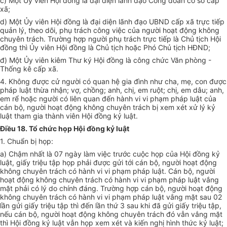
c) Một Ủy viên Hội đồng là đại diện lãnh đạo Công đoàn cơ sở cấp
xã
;
d) Một Ủy viên Hội đồng là đại diện lãnh đạo UBND cấp xã trực tiếp
quản lý, theo dõi, phụ trách công việc của người hoạt động không
chuyên trách. Trường hợp người phụ trách trực tiếp là Chủ tịch Hội
đồng thì Ủy viên Hội đồng là Chủ tịch hoặc Phó Chủ tịch HĐND
;
đ) Một Ủy viên kiêm Thư ký Hội đồng là công chức Văn phòng
-
Thống kê cấp xã.
4
. Không được cử người có quan hệ gia đình như cha, mẹ, con được
pháp luật thừa nhận; vợ, chồng; anh, chị, em ruột; chị, em dâu; anh,
em rể hoặc người có liên quan đến hành vi vi phạm pháp luật của
cán bộ, người hoạt động không chuyên trách bị xem xét xử lý kỷ
luật tham gia thành viên Hội đồng kỷ luật.
Điều 18. Tổ chức họp Hội đồng kỷ luật
1. Chuẩn bị họp:
a) Chậm nhất là 07 ngày làm việc trước cuộc họp của Hội đồng kỷ
luật, giấy triệu tập họp phải được gửi tới cán bộ, người hoạt động
không chuyên trách có hành vi vi phạm pháp luật. Cán bộ, người
hoạt động không chuyên trách có hành vi vi phạm pháp luật vắng
mặt phải có lý do chính đáng. Trường hợp cán bộ, người hoạt động
không chuyên trách có hành vi vi phạm pháp luật vắng mặt sau 02
lần gửi giấy triệu tập thì đến lần thứ 3 sau khi đã gửi giấy triệu tập,
nếu cán bộ, người hoạt động không chuyên trách đó vẫn vắng mặt
thì Hội đồng kỷ luật vẫn họp xem xét và kiến nghị hình thức kỷ luật;