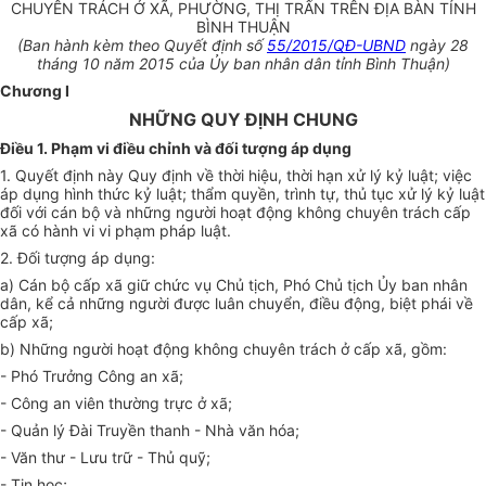
CHUYÊN TRÁCH Ở XÃ, PHƯỜNG, THỊ TRẤN TRÊN ĐỊA BÀN TỈNH
BÌNH THUẬN
(Ban hành kèm theo Quyết định số
55/2015/QĐ-UBND
ngày 28
tháng 10 năm 2015 của Ủy ban nhân dân tỉnh Bình Thuận)
Chương I
NHỮNG QUY ĐỊNH CHUNG
Điều 1. Phạm vi điều chỉnh và đối tượng áp dụng
1. Quyết định này
Q
uy định về thời hiệu, thời hạn xử lý kỷ luật; việc
áp dụng hình thức kỷ luật; thẩm quyền, trình tự, thủ tục xử lý kỷ luật
đối với cán bộ và những người hoạt động không chuyên trách cấp
xã có hành vi vi phạm pháp luật.
2. Đối tượng áp dụng:
a) Cán bộ cấp xã giữ chức vụ Chủ tịch, Phó Chủ tịch Ủy ban nhân
dân, kể cả những người được luân chuyển, điều động, biệt phái về
cấp xã
;
b) Những người hoạt động không chuyên trách ở cấp xã, gồm:
- Phó Trưởng Công an xã;
- Công an viên thường trực ở xã;
- Quản lý Đài
T
ruyền thanh - Nhà văn hóa;
- Văn thư - Lưu trữ - Thủ quỹ;
- Tin học;