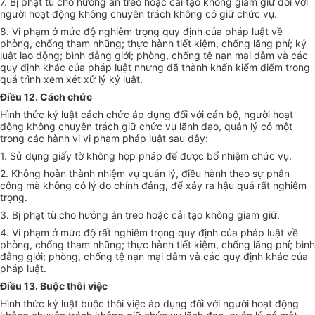
7. Bị phạt tù cho hưởng án treo hoặc cải tạo không giam giữ đối với
người hoạt động không chuyên trách không có giữ chức vụ
.
8. Vi phạm ở mức độ nghiêm trọng quy định của pháp luật về
phòng, chống tham nhũng; thực hành tiết kiệm, chống lãng phí; kỷ
luật lao động; bình đẳng giới; phòng, chống tệ nạn mại dâm và các
quy định khác của pháp luật nhưng đã thành khẩn kiểm điểm trong
quá trình xem xét xử lý kỷ luật.
Điều 12. Cách chức
Hình thức kỷ luật cách chức áp dụng đối với cán bộ, người hoạt
động không chuyên trách giữ chức vụ lãnh đạo, quản lý có một
trong các hành vi vi phạm pháp luật sau đây:
1. Sử dụng giấy tờ không hợp pháp để được bổ nhiệm chức vụ
.
2. Không hoàn thành nhiệm vụ quản lý, điều hành theo sự phân
công mà không có lý do chính đáng, để xảy ra hậu quả rất nghiêm
trọng
.
3. Bị phạt tù cho hưởng án treo hoặc cải tạo không giam giữ
.
4. Vi phạm ở mức độ rất nghiêm trọng quy định của pháp luật về
phòng, chống tham nhũng; thực hành tiết kiệm, chống lãng phí; bình
đẳng giới; phòng, chống tệ nạn mại dâm và các quy định khác của
pháp luật.
Điều 13. Buộc thôi việc
Hình thức kỷ luật buộc thôi việc áp dụng đối với người hoạt động