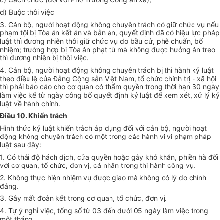
d) Buộc thôi việc.
3. Cán bộ, người hoạt động không chuyên trách có giữ chức vụ nếu
phạm tội bị Tòa án kết án và bản án, quyết định đã có hiệu lực pháp
luật thì đương nhiên thôi giữ chức vụ do bầu cử, phê chuẩn, bổ
nhiệm; trường hợp bị Tòa án phạt tù mà không được hưởng án treo
thì đương nhiên bị thôi việc.
4. Cán bộ, người hoạt động không chuyên trách bị thi hành kỷ luật
theo điều lệ của Đảng Cộng sản Việt Nam, tổ chức chính trị - xã hội
thì phải báo cáo cho cơ quan có thẩm quyền trong thời hạn 30 ngày
làm việc kể từ ngày công bố quyết định kỷ luật để xem xét, xử lý kỷ
luật về hành chính.
Điều 10. Khiển trách
Hình thức kỷ luật khiển trách áp dụng đối với cán bộ, người hoạt
động không chuyên trách có một trong các hành vi vi phạm pháp
luật sau đây:
1. Có thái độ hách dịch, cửa quyền hoặc gây khó khăn, phiền hà đối
với cơ quan, tổ chức, đơn vị, cá nhân trong thi hành công vụ
.
2. Không thực hiện nhiệm vụ được giao mà không có lý do chính
đáng
.
3. Gây mất đoàn kết trong cơ quan, tổ chức, đơn vị
.
4. Tự ý nghỉ việc, tổng số từ 03 đến dưới 05 ngày làm việc trong
một tháng
.