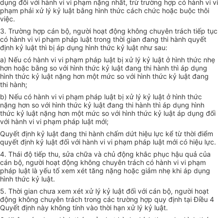
dụng đối với hành vi vi phạm nặng nhất, trừ trường hợp có hành vi vi
phạm phải xử lý kỷ luật bằng hình thức cách chức hoặc buộc thôi
việc.
3. Trường hợp cán bộ, người hoạt động không chuyên trách tiếp tục
có hành vi vi phạm pháp luật trong thời gian đang thi hành quyết
định kỷ luật thì bị áp dụng hình thức kỷ luật như sau:
a) Nếu có hành vi vi phạm pháp luật bị xử lý kỷ luật ở hình thức nhẹ
hơn hoặc bằng so với hình thức kỷ luật đang thi hành thì áp dụng
hình thức kỷ luật nặng hơn một mức so với hình thức kỷ luật đang
thi hành;
b) Nếu có hành vi vi phạm pháp luật bị xử lý kỷ luật ở hình thức
nặng hơn so với hình thức kỷ luật đang thi hành thì áp dụng hình
thức kỷ luật nặng hơn một mức so với hình thức kỷ luật áp dụng đối
với hành vi vi phạm pháp luật mới
;
Quyết định kỷ luật đang thi hành chấm dứt hiệu lực kể từ thời điểm
quyết định kỷ luật đối với hành vi vi phạm pháp luật mới có hiệu lực.
4. Thái độ tiếp thu, sửa chữa và chủ động khắc phục hậu quả của
cán bộ, người hoạt động không chuyên trách có hành vi vi phạm
pháp luật là yếu tố xem xét tăng nặng hoặc giảm nhẹ khi áp dụng
hình thức kỷ luật.
5. Thời gian chưa xem xét xử lý kỷ luật đối với cán bộ, người hoạt
động không chuyên trách trong các trường hợp quy định tại Điều 4
Quyết định này không tính vào thời hạn xử lý kỷ luật.