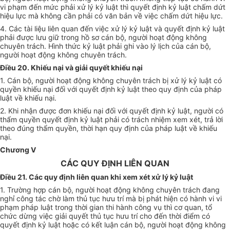
vi phạm đến mức phải xử lý kỷ luật thì quyết định kỷ luật chấm dứt
hiệu lực mà không cần phải có văn bản về việc chấm dứt hiệu lực.
4. Các tài liệu liên quan đến việc xử lý kỷ luật và quyết định kỷ luật
phải được lưu giữ trong hồ sơ cán bộ, người hoạt động không
chuyên trách. Hình thức kỷ luật phải ghi vào lý lịch của cán bộ,
người hoạt động không chuyên trách.
Điều 20. Khiếu nại và giải quyết khiếu nại
1. Cán bộ, người hoạt động không chuyên trách bị xử lý kỷ luật có
quyền khiếu nại đối với quyết định kỷ luật theo quy định của pháp
luật về khiếu nại.
2. Khi nhận được đơn khiếu nại đối với quyết định kỷ luật, người có
thẩm quyền quyết định kỷ luật phải có trách nhiệm xem xét, trả lời
theo đúng thẩm quyền, thời hạn quy định của pháp luật về khiếu
nại.
Chương V
CÁC QUY ĐỊNH LIÊN QUAN
Điều 21. Các quy định liên quan khi xem xét xử lý kỷ luật
1. Trường hợp cán bộ, người hoạt động không chuyên trách đang
nghỉ công tác chờ làm thủ tục hưu trí mà bị phát hiện có hành vi vi
phạm pháp luật trong thời gian thi hành công vụ thì cơ quan, tổ
chức dừng việc giải quyết thủ tục hưu trí cho đến thời điểm có
quyết định kỷ luật hoặc có kết luận cán bộ, người hoạt động không