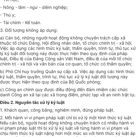
- Nông - lâm - ngư - diêm nghiệp;
- Thú y;
- Tài chính - Kế toán.
3. Đối tượng không áp dụng:
a) Cán bộ, những người hoạt động không chuyên trách cấp xã
thuộc tổ chức Đảng, Hội đồng nhân dân, tổ chức chính trị - xã hội.
Việc áp dụng các hình thức kỷ luật, thẩm quyền, trình tự, thủ tục xử
lý kỷ luật đối tượng này được thực hiện theo quy định của pháp
luật, Điều lệ của Đảng Cộng sản Việt Nam, điều lệ của mỗi tổ chức
chính trị - xã hội và văn bản của cơ quan, tổ chức có thẩm quyền
;
b) Phó Chỉ huy trưởng Quân sự cấp xã. Việc áp dụng các hình thức
kỷ luật, thẩm quyền, trình tự, thủ tục xử lý kỷ luật đối tượng này
được thực hiện theo quy định của Bộ Quốc phòng
;
c) Công an chính quy được điều động đến đảm nhiệm các chức
danh Công an xã tại các xã trọng điểm, phức tạp về an ninh trật tự
.
Điều 2. Nguyên tắc xử lý kỷ luật
1. Khách quan, công bằng; nghiêm minh, đúng pháp luật.
2. Mỗi hành vi vi phạm pháp luật chỉ bị xử lý một hình thức kỷ luật.
Nếu cán bộ, người hoạt động không chuyên trách có nhiều hành vi
vi phạm pháp luật thì bị xử lý kỷ luật về từng hành vi vi phạm và
chịu hình thức kỷ luật nặng hơn một mức so với hình thức kỷ luật áp