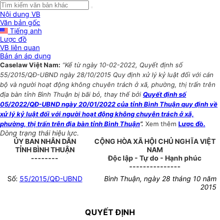
Nội dung VB
Văn bản gốc
Tiếng anh
Lược đồ
VB liên quan
Bản án áp dụng
Caselaw Việt Nam:
“Kể từ ngày 10-02-2022, Quyết định số
55/2015/QĐ-UBND ngày 28/10/2015 Quy định xử lý kỷ luật đối với cán
bộ và người hoạt động không chuyên trách ở xã, phường, thị trấn trên
địa bàn tỉnh Bình Thuận bị bãi bỏ, thay thế bởi
Quyết định số
05/2022/QĐ-UBND ngày 20/01/2022 của tỉnh Bình Thuận quy định về
xử lý kỷ luật đối với người hoạt động không chuyên trách ở xã,
phường, thị trấn trên địa bàn tỉnh Bình Thuận
”.
Xem thêm
Lược đồ.
Dòng trạng thái hiệu lực.
ỦY BAN NHÂN DÂN
CỘNG HÒA XÃ HỘI CHỦ NGHĨA VIỆT
TỈNH BÌNH THUẬN
NAM
--------
Độc lập - Tự do - Hạnh phúc
---------------
Số:
55/2015/QĐ-UBND
Bình Thuận, ngày 28 tháng 10 năm
2015
QUYẾT ĐỊNH