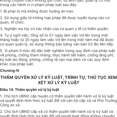
không chuyên trách không giữ chức vụ lãnh đạo, quản lý có một
trong các hành vi vi phạm pháp luật sau đây:
1. Bị phạt tù mà không được hưởng án treo
.
2. Sử dụng giấy tờ không hợp pháp để được tuyển dụng vào cơ
quan, tổ chức
.
3. Nghiện ma túy có xác nhận của cơ quan y tế có thẩm quyền
.
4. Tự ý nghỉ việc, tổng số từ 07 ngày làm việc trở lên trong một
tháng hoặc từ 20 ngày làm việc trở lên trong một năm mà đã được
cơ quan quản lý, sử dụng thông báo bằng văn bản 03 lần liên tiếp
.
5. Vi phạm ở mức độ đặc biệt nghiêm trọng quy định của pháp luật
về phòng, chống tham nhũng; thực hành tiết kiệm, chống lãng phí;
kỷ luật lao động; phòng, chống tệ nạn mại dâm và các quy định
khác của pháp luật.
Chương IV
THẨM QUYỀN XỬ LÝ KỶ LUẬT, TRÌNH TỰ, THỦ TỤC XEM
XÉT XỬ LÝ KỶ LUẬT
Điều 14. Thẩm quyền xử lý kỷ luật
1. Chủ tịch UBND cấp huyện có thẩm quyền tiến hành xử lý kỷ luật
và quyết định hình thức kỷ luật đối với cán bộ cấp xã và Phó Trưởng
Công an xã.
2. Chủ tịch UBND cấp xã có thẩm quyền tiến hành xử lý kỷ luật và
quyết định hình thức kỷ luật đối với người hoạt động không chuyên