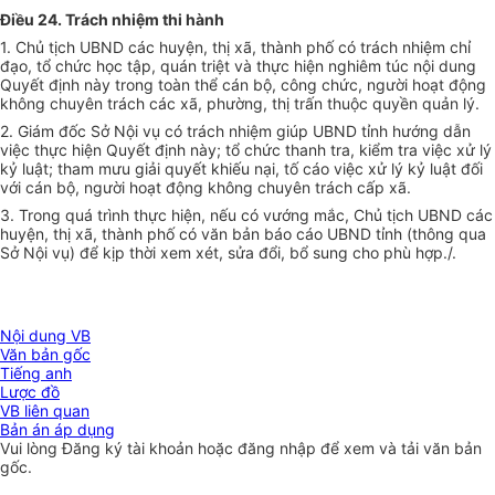
Điều 24. Trách nhiệm thi hành
1. Chủ tịch UBND các huyện, thị xã, thành phố có trách nhiệm chỉ
đạo, tổ chức học tập, quán triệt và thực hiện nghiêm túc nội dung
Quyết định này trong toàn thể cán bộ, công chức, người hoạt động
không chuyên trách các xã, phường, thị trấn thuộc quyền quản lý.
2. Giám đốc Sở Nội vụ có trách nhiệm giúp UBND tỉnh hướng dẫn
việc thực hiện Quyết định này; tổ chức thanh tra, kiểm tra việc xử lý
kỷ luật; tham mưu giải quyết khiếu nại, tố cáo việc xử lý kỷ luật đối
với cán bộ, người hoạt động không chuyên trách cấp xã.
3. Trong quá trình thực hiện, nếu có vướng mắc, Chủ tịch UBND các
huyện, thị xã, thành phố có văn bản báo cáo UBND tỉnh (thông qua
Sở Nội vụ) để kịp thời xem xét, sửa đổi, bổ sung cho phù hợp.
/.
Nội dung VB
Văn bản gốc
Tiếng anh
Lược đồ
VB liên quan
Bản án áp dụng
Vui lòng
Đăng ký
tài khoản hoặc
đăng nhập
để xem và tải văn bản
gốc.