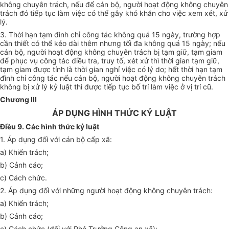
không chuyên trách, nếu để cán bộ, người hoạt động không chuyên
trách đó tiếp tục làm việc có thể gây khó khăn cho việc xem xét, xử
lý.
3. Thời hạn tạm đình chỉ công tác không quá 15 ngày, trường hợp
cần thiết có thể kéo dài thêm nhưng tối đa không quá 15 ngày; nếu
cán bộ, người hoạt động không chuyên trách bị tạm giữ, tạm giam
để phục vụ công tác điều tra, truy tố, xét xử thì thời gian tạm giữ,
tạm giam được tính là thời gian nghỉ việc có lý do; hết thời hạn tạm
đình chỉ công tác nếu cán bộ, người hoạt động không chuyên trách
không bị xử lý kỷ luật thì được tiếp tục bố trí làm việc ở vị trí cũ.
Chương III
ÁP DỤNG HÌNH THỨC KỶ LUẬT
Điều 9. Các hình thức kỷ luật
1. Áp dụng đối với cán bộ cấp xã:
a) Khiển trách;
b) Cảnh cáo;
c) Cách chức.
2. Áp dụng đối với những người hoạt động không chuyên trách:
a) Khiển trách;
b) Cảnh cáo;
c) Cách chức (đối với Phó Trưởng Công an xã);