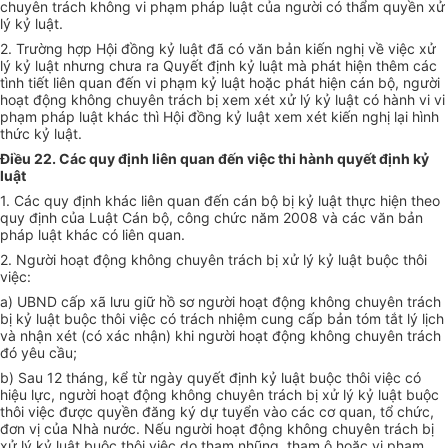
chuyên trách không vi phạm pháp luật của người có thẩm quyền xử
lý kỷ luật.
2. Trường hợp Hội đồng kỷ luật đã có văn bản kiến nghị về việc xử
lý kỷ luật nhưng chưa ra Quyết định kỷ luật mà phát hiện thêm các
tình tiết liên quan đến vi phạm kỷ luật hoặc phát hiện cán bộ, người
hoạt động không chuyên trách bị xem xét xử lý kỷ luật có hành vi vi
phạm pháp luật khác thì Hội đồng kỷ luật xem xét kiến nghị lại hình
thức kỷ luật.
Điều 22. Các quy định liên quan đến việc thi hành quyết định kỷ
luật
1. Các quy định khác liên quan đến cán bộ bị kỷ luật thực hiện theo
quy định của Luật Cán bộ, công chức năm 2008 và các văn bản
pháp luật khác có liên quan.
2. Người hoạt động không chuyên trách bị xử lý kỷ luật buộc thôi
việc:
a) UBND cấp xã lưu giữ hồ sơ người hoạt động không chuyên trách
bị kỷ luật buộc thôi việc có trách nhiệm cung cấp bản tóm tắt lý lịch
và nhận xét (có xác nhận) khi người hoạt động không chuyên trách
đó yêu cầu;
b) Sau 12 tháng, kể từ ngày quyết định kỷ luật buộc thôi việc có
hiệu lực, người hoạt động không chuyên trách bị xử lý kỷ luật buộc
thôi việc được quyền đăng ký dự tuyển vào các cơ quan, tổ chức,
đơn vị của Nhà nước. Nếu người hoạt động không chuyên trách bị
xử lý kỷ luật buộc thôi việc do tham nhũng, tham ô hoặc vi phạm