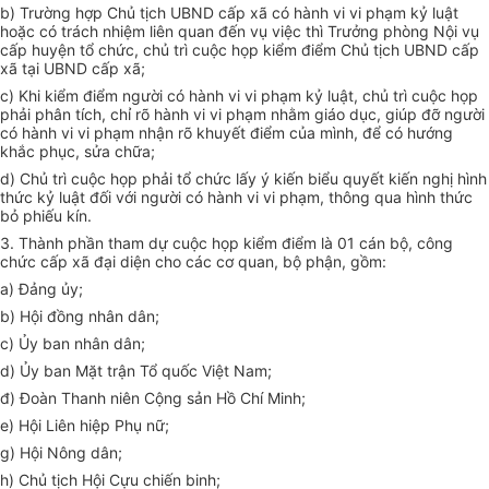
b) Trường hợp Chủ tịch UBND cấp xã có hành vi vi phạm kỷ luật
hoặc có trách nhiệm liên quan đến vụ việc thì Trưởng phòng Nội vụ
cấp huyện tổ chức, chủ trì cuộc họp kiểm điểm Chủ tịch UBND cấp
xã tại UBND cấp xã
;
c) Khi kiểm điểm người có hành vi vi phạm kỷ luật, chủ trì cuộc họp
phải phân tích, chỉ rõ hành vi vi phạm nhằm giáo dục, giúp đỡ người
có hành vi vi phạm nhận rõ khuyết điểm của mình, để có hướng
khắc phục, sửa chữa
;
d) Chủ trì cuộc họp phải tổ chức lấy ý kiến biểu quyết kiến nghị hình
thức kỷ luật đối với người có hành vi vi phạm, thông qua hình thức
bỏ phiếu kín.
3. Thành phần tham dự cuộc họp kiểm điểm là 01 cán bộ, công
chức cấp xã đại diện cho các cơ quan, bộ phận, gồm:
a) Đảng ủy;
b) Hội đồng nhân dân;
c) Ủy ban nhân dân;
d) Ủy ban Mặt trận Tổ quốc Việt Nam;
đ) Đoàn Thanh niên Cộng sản Hồ Chí Minh;
e) Hội Liên hiệp Phụ nữ;
g) Hội Nông dân;
h) Chủ tịch Hội Cựu chiến binh;