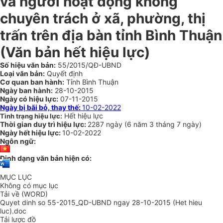
và người hoạt động không
chuyên trách ở xã, phường, thị
trấn trên địa bàn tỉnh Bình Thuận
(Văn bản hết hiệu lực)
Số hiệu văn bản:
55/2015/QĐ-UBND
Loại văn bản:
Quyết định
Cơ quan ban hành:
Tỉnh Bình Thuận
Ngày ban hành:
28-10-2015
Ngày có hiệu lực:
07-11-2015
Ngày bị bãi bỏ, thay thế:
10-02-2022
Hết hiệu lực
Tình trạng hiệu lực:
Thời gian duy trì hiệu lực:
2287 ngày
(
6 năm
3 tháng
7 ngày
)
Ngày hết hiệu lực:
10-02-2022
Ngôn ngữ:
Định dạng văn bản hiện có:
MỤC LỤC
Không có mục lục
Tải về (WORD)
Quyet dinh so 55-2015_QD-UBND ngay 28-10-2015 (Het hieu
luc).doc
Tải lược đồ