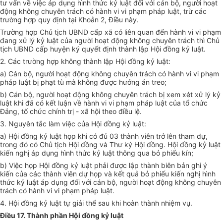
tư vấn về việc áp dụng hình thức kỷ luật đối với cán bộ, người hoạt
động không chuyên trách có hành vi vi phạm pháp luật, trừ các
trường hợp quy định tại Khoản 2, Điều này.
Trường hợp Chủ tịch UBND cấp xã có liên quan đến hành vi vi phạm
đang xử lý kỷ luật của người hoạt động không chuyên trách thì Chủ
tịch UBND cấp huyện ký quyết định thành lập Hội đồng kỷ luật.
2. Các trường hợp không thành lập Hội đồng kỷ luật:
a) Cán bộ, người hoạt động không chuyên trách có hành vi vi phạm
pháp luật bị phạt tù mà không được hưởng án treo;
b) Cán bộ, người hoạt động không chuyên trách bị xem xét xử lý kỷ
luật khi đã có kết luận về hành vi vi phạm pháp luật của tổ chức
Đảng, tổ chức chính trị - xã hội theo điều lệ.
3. Nguyên tắc làm việc của Hội đồng kỷ luật:
a) Hội đồng kỷ luật họp khi có đủ 03 thành viên trở lên tham dự,
trong đó có Chủ tịch Hội đồng và Thư ký Hội đồng. Hội đồng kỷ luật
kiến nghị áp dụng hình thức kỷ luật thông qua bỏ phiếu kín;
b) Việc họp Hội đồng kỷ luật phải được lập thành biên bản ghi ý
kiến của các thành viên dự họp và kết quả bỏ phiếu kiến nghị hình
thức kỷ luật áp dụng đối với cán bộ, người hoạt động không chuyên
trách có hành vi vi phạm pháp luật.
4. Hội đồng kỷ luật tự giải thể sau khi hoàn thành nhiệm vụ.
Điều 17. Thành phần Hội đồng kỷ luật