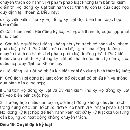
chuyên trách có hành vi vi phạm pháp luật không làm bản tự kiểm
điểm thì Hội đồng kỷ luật tiến hành các trình tự còn lại của cuộc họp
quy định tại Khoản 2, Điều này;
d) Ủy viên kiêm Thư ký Hội đồng kỷ luật đọc biên bản cuộc họp
kiểm điểm;
đ) Các thành viên Hội đồng kỷ luật và người tham dự cuộc họp phát
biểu ý kiến;
e) Cán bộ, người hoạt động không chuyên trách có hành vi vi phạm
pháp luật phát biểu ý kiến; nếu cán bộ, người hoạt động không
chuyên trách có hành vi vi phạm pháp luật không phát biểu ý kiến
hoặc vắng mặt thì Hội đồng kỷ luật tiến hành các trình tự còn lại của
cuộc họp quy định tại Khoản này;
g) Hội đồng kỷ luật bỏ phiếu kín kiến nghị áp dụng hình thức kỷ luật;
h) Chủ tịch Hội đồng kỷ luật công bố kết quả bỏ phiếu kín và thông
qua biên bản cuộc họp;
i) Chủ tịch Hội đồng kỷ luật và Ủy viên kiêm Thư ký Hội đồng kỷ luật
ký vào biên bản cuộc họp
.
3. Trường hợp nhiều cán bộ, người hoạt động không chuyên trách
trong cùng cơ quan, tổ chức, đơn vị có hành vi vi phạm pháp luật thì
Hội đồng kỷ luật họp để tiến hành xem xét xử lý kỷ luật đối với từng
cán bộ, người hoạt động không chuyên trách.
Điều 19. Quyết định kỷ luật