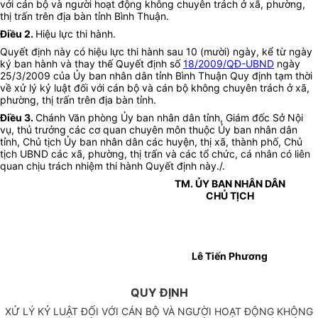
với cán bộ và người hoạt động không chuyên trách ở xã, phường,
thị trấn trên địa bàn tỉnh Bình Thuận.
Điều 2.
Hiệu lực thi hành.
Quyết định này có hiệu lực thi hành sau 10 (mười) ngày, kể từ ngày
ký ban hành và thay thế Quyết định số
18/2009/QĐ-UBND
ngày
25/3/2009 của Ủy ban nhân dân tỉnh Bình Thuận Quy định tạm thời
về xử lý kỷ luật đối với cán bộ và cán bộ không chuyên trách ở xã,
phường, thị trấn trên địa bàn tỉnh.
Điều 3.
Chánh Văn phòng Ủy ban nhân dân tỉnh, Giám đốc Sở Nội
vụ, thủ trưởng các cơ quan chuyên môn thuộc Ủy ban nhân dân
tỉnh, Chủ tịch Ủy ban nhân dân các huyện, thị xã, thành phố, Chủ
tịch UBND các xã, phường, thị trấn và các tổ chức, cá nhân có liên
quan chịu trách nhiệm thi hành Quyết định này./.
TM. ỦY BAN NHÂN DÂN
CHỦ TỊCH
Lê Tiến Phương
QUY ĐỊNH
XỬ LÝ KỶ LUẬT ĐỐI VỚI CÁN BỘ VÀ NGƯỜI HOẠT ĐỘNG KHÔNG