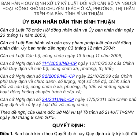
BAN HÀNH QUY ĐỊNH XỬ LÝ KỶ LUẬT ĐỐI VỚI CÁN BỘ VÀ NGƯỜI
HOẠT ĐỘNG KHÔNG CHUYÊN TRÁCH Ở XÃ, PHƯỜNG, THỊ TRẤN
TRÊN ĐỊA BÀN TỈNH BÌNH THUẬN
ỦY BAN NHÂN DÂN TỈNH BÌNH THUẬN
Căn cứ Luật Tổ chức Hội đồng nhân dân và Ủy ban nhân dân ngày
26 tháng 11 năm 2003;
Căn cứ Luật Ban hành văn bản quy phạm pháp luật của Hội đồng
nhân dân, Ủy ban nhân dân ngày 03 tháng 12 năm 2004;
Căn cứ Luật Cán bộ, công chức ngày 13 tháng 11 năm 2008;
Căn cứ Nghị định số
114/2003/NĐ-CP
ngày 10/10/2003 của Chính
phủ Quy định về cán bộ, công chức xã, phường, thị trấn;
Căn cứ Nghị định số
92/2009/NĐ-CP
ngày 22/10/2009 của Chính
phủ Quy định về chức danh, số lượng, một số chế độ, chính sách
đối với cán bộ, công chức ở xã, phường, thị trấn và những người
hoạt động không chuyên trách ở cấp xã;
Căn cứ Nghị định số
34/2011/NĐ-CP
ngày 17/5/2011 của Chính phủ
Quy định về xử lý kỷ luật đối với công chức;
Theo đề nghị của Giám đốc Sở Nội vụ tại Tờ trình số 2146/TTr-SNV
ngày 30 tháng 9 năm 2015,
QUYẾT ĐỊNH:
Điều 1.
Ban hành kèm theo Quyết định này Quy định xử lý kỷ luật đối