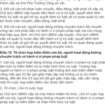
trách cấp xã (trừ Phó Trưởng Công an xã).
3. Đối với cán bộ được luân chuyển, điều động, biệt phái về cấp xã,
Chủ tịch UBND cấp huyện tiến hành xử lý kỷ luật, quyết định hình
thức kỷ luật và gửi hồ sơ, quyết định kỷ luật về cơ quan quản lý cán
bộ được luân chuyển, điều động, biệt phái.
4. Đối với cán bộ, người hoạt động không chuyên trách đã chuyển
công tác mới phát hiện có hành vi vi phạm pháp luật mà còn trong
thời hiệu quy định, thì Chủ tịch UBND cấp huyện, Chủ tịch UBND
cấp xã quản lý trước đây tiến hành xử lý kỷ luật, quyết định hình
thức kỷ luật và gửi hồ sơ, quyết định kỷ luật về cơ quan đang quản
lý cán bộ, người hoạt động không chuyên trách.
Điều 15. Tổ chức họp kiểm điểm cán bộ, người hoạt động không
chuyên trách có hành vi vi phạm pháp luật
1. Cán bộ, người hoạt động không chuyên trách vi phạm kỷ luật phải
làm bản tự kiểm điểm và tự nhận hình thức kỷ luật. Trường hợp
người có hành vi vi phạm pháp luật không làm bản kiểm điểm hoặc
vắng mặt sau 02 lần gửi giấy triệu tập mà không có lý do chính
đáng, đến lần thứ 03 sau khi đã gửi giấy triệu tập, nếu vẫn vắng
mặt thì cuộc họp kiểm điểm vẫn được tiến hành.
2. Tổ chức, chủ trì cuộc họp:
a) Chủ tịch UBND cấp xã chịu trách nhiệm tổ chức, chủ trì cuộc họp
để cán bộ, người hoạt động không chuyên trách có hành vi vi phạm
pháp luật tự kiểm điểm và nhận hình thức kỷ luật
;