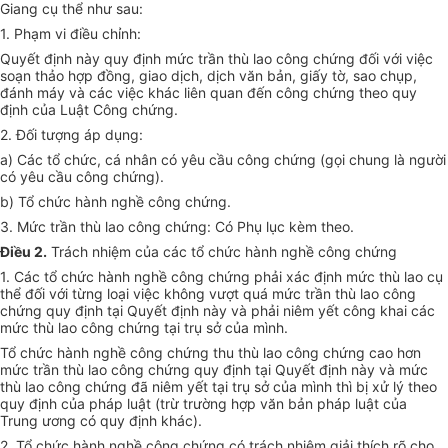
Giang cụ thể như sau:
1.
Phạm vi điều chỉnh:
Quyết định này quy định mức trần thù la
o
công chứng đối với việc
soạn thảo hợp đồng, giao dịch, dịch văn bản, giấy tờ, sao chụp,
đánh máy và các việc khác liên quan đến công chứng theo quy
định của Luật Công chứng.
2.
Đối tượng áp dụng:
a)
Các tổ chức, cá nhân có yêu cầu công chứng (gọi chung là người
có yêu cầu công chứng).
b)
Tổ chức hành nghề công chứng.
3.
Mức
tr
ần thù lao công chứng: Có Phụ lục kèm theo.
Điều 2.
Trách nhiệm của các tổ chức hành nghề công chứng
1.
Các tổ chức hành nghề công chứng phải xác định mức th
ù l
ao cụ
thể đối với từng loại việc không vượt quá mức trần thù lao công
chứng quy định tại Quyết định này và phải niêm yết công khai các
mức thù lao công chứng tại trụ sở của mình.
Tổ chức hành nghề công chứng thu thù lao công chứng cao hơn
mức trần thù lao công chứng quy định tại Quyết định này và mức
thù la
o
công chứng đã niêm yết tại trụ sở của mình th
ì
bị xử lý theo
quy định của pháp l
u
ật (trừ trường hợp văn bản pháp luật của
Trung ương có quy định khác).
2.
Tổ chức hành nghề công chứng có trách nhiệm giải thích rõ cho