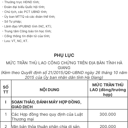
-
Thường trực HĐND tỉnh;
-
Đoàn đại biểu Quốc hội tỉnh;
-
Chủ tịch, các PCT UBND tỉnh;
-
Ủy ban MTTQ và các đoàn thể tỉnh;
-
Sở Tư pháp;
-
Lãnh đạo VPUBND tỉnh (NC, KT);
-
Trung tâm Công b
á
o tin học tỉnh;
-
Cổng thông tin điện tử của tỉnh;
-
Lưu: VT, NC, KT
.
PHỤ LỤC
MỨC TRẦN THÙ LAO CÔNG CHỨNG TRÊN ĐỊA BÀN TỈNH HÀ
GIANG
(Kèm theo Quyết đị
nh số 21
/
2015/
QĐ-UBND ngày
26
th
á
ng 10 năm
2015 của
Ủy ban nhân
dân tỉnh Hà Giang)
MỨC TRẦN THÙ
SỐ
NỘI DUNG
LAO (đồng/trường
TT
hợp)
I
SOẠN THẢO, ĐÁNH MÁY HỢP ĐỒNG,
GIAO DỊCH
1
Các Hợp đồng theo quy định của Luật
300.000
Thương mại
2
Văn bản thỏa thuận phân chia di sản,
200.000