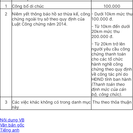
1
Công b
ố
di chúc
100.000
2
Niêm yết thông báo hồ sơ thừa kế, công
-
Dưới
10
km mức thu
chứng ngoài trụ sở theo quy định của
100.000 đ.
Luật Công chứng năm 2014.
-
Từ
10
km đến dưới
20km mức thu
200.000 đ.
-
Từ 20km trở lên
người yêu cầu công
chứng thanh toán
cho các tổ chức
hành nghề công
chứng theo quy định
về công tác phí do
HĐND tỉnh ban hành
(Thanh toán th
e
o
định mức của c
á
n
bộ, công chức).
3
Các việc khác không có
tr
ong danh mục
Thu theo thỏa thuận
này
Nội dung VB
Văn bản gốc
Tiếng anh