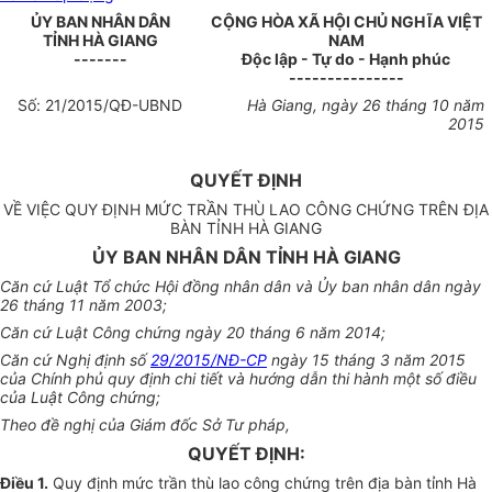
ỦY BAN NHÂN DÂN
CỘNG HÒA XÃ HỘI CHỦ NGHĨA VIỆT
TỈNH HÀ GIANG
NAM
-------
Độc lập - Tự do - Hạnh phúc
---------------
Số:
21
/2015/QĐ-UBND
Hà
G
i
ang
, ngày
26
tháng
10
năm
2015
QUYẾT ĐỊNH
VỀ VIỆC QUY ĐỊNH MỨC TRẦN THÙ LAO CÔNG CHỨNG TRÊN ĐỊA
BÀN TỈNH HÀ GIANG
ỦY BAN NHÂN DÂN TỈNH HÀ GIANG
Căn
c
ứ
Luật Tổ chức Hội đồng nhân dân và Ủ
y
ban nhân dân ngày
26 tháng 11 năm 2003;
Căn cứ Luật Công chứng ngày 20 tháng 6 năm 2014;
Căn cứ Nghị định số
29/2015/NĐ-CP
ngày 15 tháng 3 năm 2015
của Chính phủ quy định chi tiết và hướng dẫn thi hành một số điều
của Luật Công chứng;
Theo đề nghị của Giám đốc Sở Tư pháp
,
QUYẾT ĐỊNH:
Điều 1.
Quy định mức trần thù lao công chứng trên địa bàn tỉnh Hà