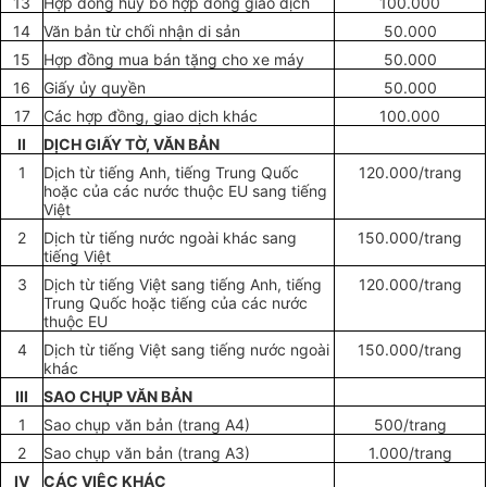
13
Hợp đồng hủy bỏ hợp đồng giao dịch
100.000
14
Văn bản từ chối nhận di sản
50.000
15
Hợp đồng mua bán tặng cho xe máy
50.000
16
Giấy ủy quyền
50.000
17
Các hợp đồng, giao dịch khác
100.000
II
DỊCH GIẤY TỜ, VĂN BẢN
1
Dịch từ tiếng Anh, tiếng Trung Quốc
120.000/
tr
ang
hoặc của các nước thuộc E
U
sang tiếng
Việt
2
Dịch từ tiếng nước ngoài khác sang
150.000/trang
tiếng Việt
3
Dịch từ tiếng Việt sang tiếng Anh, tiếng
120.000/trang
Trung Quốc hoặc tiếng của các nước
thuộc EU
4
Dịch từ tiếng Việt sang tiếng nước ngoài
150.000/trang
khác
III
SAO CHỤP VĂN BẢN
1
Sao chụp văn bản (trang A4)
500/trang
2
Sao chụp văn bản (trang A3)
1.000/trang
IV
CÁC VIỆC KHÁC