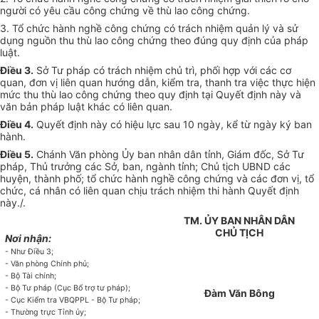
người có yêu cầu công chứng về thù lao công chứng.
3.
Tổ chức hành nghề công chứng có trách nhiệm quản lý và sử
dụng nguồn thu thù lao công chứng theo đúng quy định của pháp
luật.
Điều 3.
Sở Tư pháp có trách nhiệm chủ trì, phối hợp với các cơ
quan, đơn vị liên quan hướng dẫn, kiểm tra, thanh tra việc thực hiện
mức thu thù lao công chứng theo quy định tại Quyết định này và
văn bản pháp luật khác có liên quan.
Điều 4.
Quyết định này có hiệu lực sau 10 ngày, kể từ ngày ký ban
hành.
Điều 5.
Chánh Văn phòng Ủy ban nhân dân tỉnh, Giám đốc, Sở Tư
pháp, Thủ trưởng các Sở, ban, ngành tỉnh; Chủ tịch UBND các
huyện, thành phố; tổ chức hành nghề công chứng và các đơn vị, tổ
chức, cá nhân có liên quan chịu trách nhiệm thi hành Quyết định
này./.
TM. ỦY BAN NHÂN DÂN
CHỦ TỊCH
Nơi nhận:
- Như Điều 3;
-
Văn phòng Chính phủ;
-
Bộ Tài chính;
-
Bộ Tư pháp (Cục Bổ trợ tư pháp);
Đàm Văn Bông
-
Cục Kiểm tra VBQPPL - Bộ Tư pháp;
-
Thường trực Tỉnh ủy;