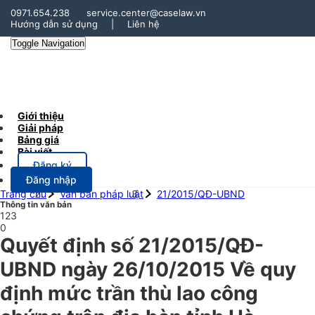
0971.654.238
service.center@caselaw.vn
Hướng dẫn sử dụng
|
Liên hệ
Toggle Navigation
Giới thiệu
Giải pháp
Bảng giá
Bài viết
Đăng ký
Đăng nhập
Trang chủ
Văn bản pháp luật
21/2015/QĐ-UBND
Thông tin văn bản
123
0
Quyết định số 21/2015/QĐ-
UBND ngày 26/10/2015 Về quy
định mức trần thù lao công