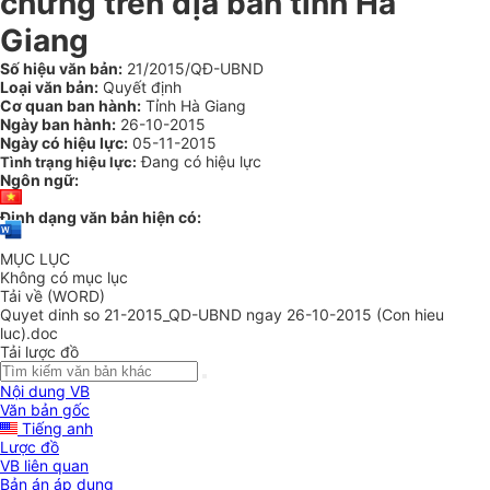
chứng trên địa bàn tỉnh Hà
Giang
Số hiệu văn bản:
21/2015/QĐ-UBND
Loại văn bản:
Quyết định
Cơ quan ban hành:
Tỉnh Hà Giang
Ngày ban hành:
26-10-2015
Ngày có hiệu lực:
05-11-2015
Đang có hiệu lực
Tình trạng hiệu lực:
Ngôn ngữ:
Định dạng văn bản hiện có:
MỤC LỤC
Không có mục lục
Tải về (WORD)
Quyet dinh so 21-2015_QD-UBND ngay 26-10-2015 (Con hieu
luc).doc
Tải lược đồ
Nội dung VB
Văn bản gốc
Tiếng anh
Lược đồ
VB liên quan
Bản án áp dụng