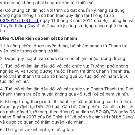
với cán bộ không phải là người dân tộc thiểu số;
e)
Có chứng chỉ tin học với trình độ đạt chuẩn kỹ năng sử dụng
công nghệ thông tin cơ bản theo quy định tại Thông tư số
03/2014/TT-BTTTT
ngày 11 tháng 3 năm 2014 của Bộ Thông tin và
Truyền thông Quy định Chuẩn kỹ năng sử dụng công nghệ thông
tin.
Điều 4. Điều kiện để xem xét bổ nhiệm
1.
Là công chức, được tuyển dụng, bổ nhiệm ngạch từ Thanh tra
viên hoặc tương đương trở lên.
2.
Được quy hoạch vào chức danh bổ nhiệm hoặc tương đương.
3.
Tuổi bổ nhiệm lần đầu đối với các chức vụ: Trưởng, phó phòng
nghiệp vụ và tương đương thuộc Thanh tra tỉnh; Chánh Thanh tra,
Phó Chánh thanh tra cấp sở không quá 55 tuổi đối với nam và 50
tu
ổ
i đối với nữ.
4.
Tuổi bổ nhiệm lần đầu đối với các chức vụ: Chánh Thanh tra, Phó
Chánh thanh tra cấp huyện không quá 45 tuổi (kể cả nam và nữ).
5.
Không trong thời gian bị thi hành kỷ luật một trong các hình thức
được quy định tại Điều 79 Luật Cán bộ, Công chức. Có hồ sơ, lý lịch
cá nhân đầy đủ, rõ ràng, theo đúng Quy định số 57-QĐ/TW ngày 03
tháng 5 năm 2007 của Bộ Chính trị “về bảo vệ chính trị nội bộ Đảng”
và được cơ quan có th
ẩ
m quyền xác nhận.
6.
Thời gian và kinh nghiệm công tác: