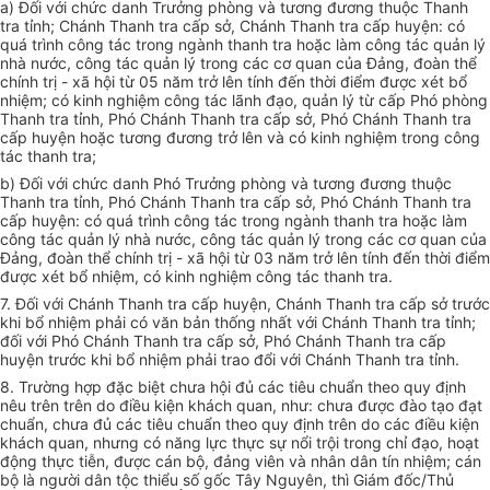
a)
Đối với chức danh Trưởng phòng và tương đương thuộc Thanh
tra tỉnh; Chánh Thanh tra cấp sở, Chánh Thanh tra cấp huyện: có
quá trình công tác trong ngành thanh tra hoặc làm công tác quản lý
nhà nước, công tác quản lý trong các cơ quan của Đảng, đoàn thể
chính trị - xã hội từ 05 năm trở lên tính đến thời điểm được xét bổ
nhiệm; có kinh nghiệm công tác lãnh đạo, quản lý từ cấp Phó phòng
Thanh tra tỉnh, Phó Chánh Thanh tra cấp sở, Phó Chánh Thanh tra
cấp huyện hoặc tương đương trở lên và có kinh nghiệm trong công
tác thanh tra;
b)
Đối với chức danh Phó Trưởng phòng và tương đương thuộc
Thanh tra tỉnh, Phó Chánh Thanh tra cấp sở, Phó Chánh Thanh tra
cấp huyện: có quá trình công tác trong ngành thanh tra hoặc làm
công tác quản lý nhà nước, công tác quản lý trong các cơ quan của
Đảng, đoàn thể chính trị - xã hội từ 03 năm trở lên tính đến thời điểm
được xét bổ nhiệm, có kinh nghiệm công tác thanh tra.
7.
Đối với Chánh Thanh tra cấp huyện, Chánh Thanh tra cấp sở trước
khi bổ nhiệm phải có văn bản thống nhất với Chánh Thanh tra tỉnh;
đối với Phó Chánh Thanh tra cấp sở, Phó Chánh Thanh tra cấp
huyện trước khi bổ nhiệm phải trao đổi với Chánh Thanh tra tỉnh.
8.
Trường hợp đặc biệt chưa hội đủ các tiêu chuẩn theo quy định
nêu trên trên do điều kiện khách quan, như: chưa được đào tạo đạt
chuẩn, chưa đủ các tiêu chuẩn theo quy định trên do các điều kiện
khách quan, nhưng có năng lực thực sự nổi trội trong chỉ đạo, hoạt
động thực tiễn, được cán bộ, đảng viên và nhân dân tín nhiệm; cán
bộ là người dân tộc thiểu số gốc Tây Nguyên, thì Giám đốc/Thủ