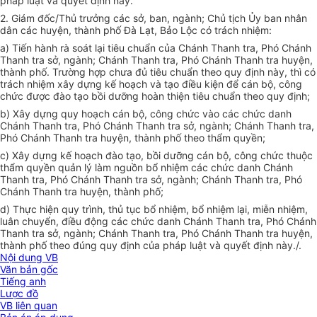
pháp luật và quyết định này.
2.
Giám đốc/Thủ trưởng các sở, ban, ngành; Chủ tịch Ủy ban nhân
dân các huyện, thành phố Đà Lạt, Bảo Lộc có trách nhiệm:
a)
Tiến hành rà soát lại tiêu chuẩn của Chánh Thanh tra, Phó Chánh
Thanh tra sở, ngành; Chánh Thanh tra, Phó Chánh Thanh tra huyện,
thành phố. Trường h
ợ
p chưa đủ tiêu chuẩn theo quy định này, thì có
trách nhiệm xây dựng kế hoạch và tạo điều kiện để cán bộ, công
chức được đào tạo bồi dưỡng hoàn thiện tiêu chuẩn theo quy định;
b)
Xây dựng quy hoạch cán bộ, công chức vào các chức danh
Chánh Thanh tra, Phó Chánh Thanh tra sở, ngành; Chánh Thanh tra,
Phó Chánh Thanh tra huyện, thành phố theo thẩm quyền;
c)
Xây dựng kế hoạch đào tạo, bồi dưỡng cán bộ, công chức thuộc
thẩm quyền quản lý làm nguồn bổ nhiệm các chức danh Chánh
Thanh tra, Phó Chánh Thanh tra sở, ngành; Chánh Thanh tra, Phó
Chánh Thanh tra huyện, thành phố;
d)
Thực hiện quy tr
ì
nh, thủ tục bổ nhiệm, bổ nhiệm lại, miễn nhiệm,
luân chuyển, điều động các chức danh Chánh Thanh tra, Phó Chánh
Thanh tra sở, ngành; Chánh Thanh tra, Phó Chánh Thanh tra huyện,
thành phố theo đúng quy định của pháp luật và quyết định này./.
Nội dung VB
Văn bản gốc
Tiếng anh
Lược đồ
VB liên quan