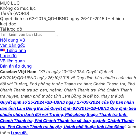
MỤC LỤC
Không có mục lục
Tải về (WORD)
Quyet dinh so 62-2015_QD-UBND ngay 26-10-2015 (Het hieu
luc).doc
Tải lược đồ
Nội dung VB
Văn bản gốc
Tiếng anh
Lược đồ
VB liên quan
Bản án áp dụng
Caselaw Việt Nam:
“Kể từ ngày 10-10-2024, Quyết định số
62/2015/QĐ-UBND ngày 26/10/2015 Về Quy định tiêu chuẩn chức danh
đối với Trưởng, Phó phòng thuộc Thanh tra tỉnh; Chánh Thanh tra, Phó
Chánh Thanh tra sở, ban, ngành; Chánh Thanh tra, Phó Chánh Thanh
tra huyện, thành phố thuộc tỉnh Lâm Đồng bị bãi bỏ, thay thế bởi
Quyết định số 25/2024/QĐ-UBND ngày 27/09/2024 của Ủy ban nhân
dân tỉnh Lâm Đồng Bãi bỏ Quyết định 62/2015/QĐ-UBND Quy định tiêu
chuẩn chức danh đối với Trưởng, Phó phòng thuộc Thanh tra tỉnh;
Chánh Thanh tra, Phó Chánh Thanh tra sở, ban, ngành; Chánh Thanh
tra, Phó Chánh Thanh tra huyện, thành phố thuộc tỉnh Lâm Đồng
”.
Xem
thêm
Lược đồ.