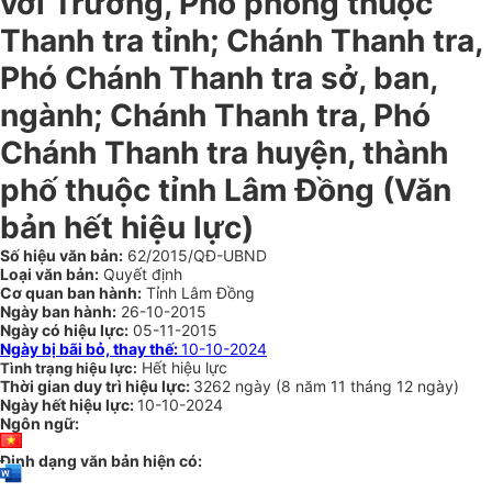
với Trưởng, Phó phòng thuộc
Thanh tra tỉnh; Chánh Thanh tra,
Phó Chánh Thanh tra sở, ban,
ngành; Chánh Thanh tra, Phó
Chánh Thanh tra huyện, thành
phố thuộc tỉnh Lâm Đồng
(Văn
bản hết hiệu lực)
Số hiệu văn bản:
62/2015/QĐ-UBND
Loại văn bản:
Quyết định
Cơ quan ban hành:
Tỉnh Lâm Đồng
Ngày ban hành:
26-10-2015
Ngày có hiệu lực:
05-11-2015
Ngày bị bãi bỏ, thay thế:
10-10-2024
Hết hiệu lực
Tình trạng hiệu lực:
Thời gian duy trì hiệu lực:
3262 ngày
(
8 năm
11 tháng
12 ngày
)
Ngày hết hiệu lực:
10-10-2024
Ngôn ngữ:
Định dạng văn bản hiện có: