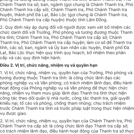
Chánh Thanh tra sở, ban, ngành (gọi chung là Chánh Thanh tra, Phó
Chánh Thanh tra cấp sở); Chánh Thanh tra, Phó Chánh Thanh tra
huyện, thành phố Đà Lạt, Bảo Lộc (gọi chung là Chánh Thanh tra,
Phó Chánh Thanh tra cấp huyện) thuộc tỉnh Lâm Đồng.
2.
Quy định này áp dụng đối với người được xem xét bổ nhiệm các
chức danh đối với Trưởng, Phó phòng và tương đương thuộc Thanh
tra tỉnh; Chánh Thanh tra, Phó Chánh Thanh tra cấp sở; Chánh
Thanh tra, Phó Chánh Thanh tra cấp huyện; làm cơ sở để Thanh tra
tỉnh, các sở, ban, ngành và Ủy ban nhân các huyện, thành phố Đà
Lạt, Bảo Lộc thực hiện quy trình quy hoạch, b
ổ
nhiệm theo phân
cấp và các quy định hiện hành.
Điều 2. Vị trí, chức năng, nhiệm vụ và quyền hạn
1.
Vị trí, chức năng, nhiệm vụ, quyền hạn của Trưởng, Phó phòng và
tương đương thuộc Thanh tra tỉnh: là công chức lãnh đạo các
phòng nghiệp vụ và Văn phòng; có trách nhiệm lãnh đạo, điều hành
hoạt động của Phòng nghiệp vụ và Văn phòng để thực hiện chức
năng, nhiệm vụ tham mưu giúp lãnh đạo Thanh tra tỉnh thực hiện
công tác theo dõi quản lý nhà nước, công tác thanh tra, giải quyết
khiếu nại, tố cáo và phòng, chống tham nhũng; chịu trách nhiệm
trước Chánh Thanh tra tỉnh và trước pháp luật trong thực hiện nhiệm
vụ được giao.
2.
Vị trí, chức năng, nhiệm vụ, quyền hạn của Chánh Thanh tra, Phó
Chánh Thanh tra cấp sở: là công chức lãnh đạo Thanh tra cấp sở;
có trách nhiệm lãnh đạo, điều hành hoạt động của Thanh tra sở thực