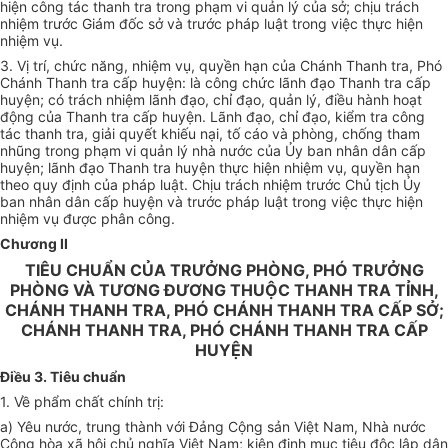
hiện công tác thanh tra trong phạm vi quản lý của sở; chịu trách
nhiệm trước Giám đốc sở và trước pháp luật trong việc thực hiện
nhiệm vụ.
3.
Vị trí, chức năng, nhiệm vụ, quyền hạn của Chánh Thanh tra, Phó
Chánh Thanh tra cấp huyện: là công chức lãnh đạo Thanh tra cấp
huyện; có trách nhiệm lãnh đạo, chỉ đạo, quản lý, điều hành hoạt
động của Thanh tra cấp huyện. Lãnh đạo, chỉ đạo, kiểm tra công
tác thanh tra, giải quyết khiếu nại, tố cáo và phòng, chống tham
nhũng trong phạm vi quản lý nhà nước của Ủy ban nhân dân cấp
huyện; lãnh đạo Thanh tra huyện thực hiện nhiệm vụ, quyền hạn
theo quy định của pháp luật. Chịu trách nhiệm trước Chủ tịch Ủy
ban nhân dân cấp huyện và trước pháp luật trong việc thực hiện
nhiệm vụ được phân công.
Chương II
TIÊU CHUẨN CỦA TRƯỞNG PHÒNG, PHÓ TRƯỞNG
PHÒNG VÀ TƯƠNG ĐƯƠNG THUỘC THANH TRA TỈNH,
CHÁNH THANH TRA, PHÓ CHÁNH THANH TRA CẤP SỞ;
CHÁNH THANH TRA, PHÓ CHÁNH THANH TRA CẤP
HUYỆN
Điều 3. Tiêu chuẩn
1. V
ề phẩm chất chính trị:
a)
Yêu nước, trung thành với Đảng Cộng sản Việt Nam, Nhà nước
Cộng hòa xã hội chủ nghĩa Việt Nam; kiên định mục tiêu độc lập dân