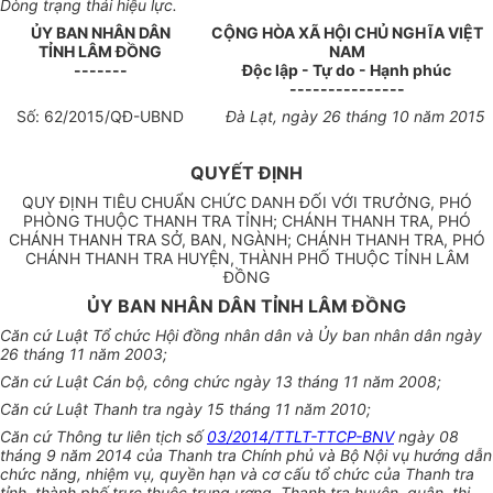
Dòng trạng thái hiệu lực.
ỦY BAN NHÂN DÂN
CỘNG HÒA XÃ HỘI CHỦ NGHĨA VIỆT
TỈNH LÂM ĐỒNG
NAM
-------
Độc lập - Tự do - Hạnh phúc
---------------
Số:
62
/2015/QĐ-UBND
Đà Lạt
, ngày
26
tháng
10
năm
2015
QUYẾT ĐỊNH
QUY ĐỊNH TIÊU CHUẨN CHỨC DANH ĐỐI VỚI TRƯỞNG, PHÓ
PHÒNG THUỘC THANH TRA TỈNH; CHÁNH THANH TRA, PHÓ
CHÁNH THANH TRA SỞ, BAN, NGÀNH; CHÁNH THANH TRA, PHÓ
CHÁNH THANH TRA HUYỆN, THÀNH PHỐ THUỘC TỈNH LÂM
ĐỒNG
ỦY BAN NHÂN DÂN TỈNH LÂM ĐỒNG
Căn cứ Luật Tổ chức Hội đồng nhân dân và Ủy ban nhân dân ngày
26 tháng 11 năm 2003;
Căn cứ Luật Cán bộ, công chức ngày 13 tháng 11 năm 2008;
Căn cứ Luật Thanh tra ngày 15 tháng 11 năm 2010;
Căn cứ Thông tư liên tịch số
03/2014/TTLT-TTCP-BNV
ngày 08
tháng 9 năm 2014 của Thanh tra Chính phủ và Bộ Nội vụ hướng dẫn
chức năng, nhiệm vụ, quyền hạn và cơ cấu tổ chức của Thanh tra
tỉnh, thành phố trực thuộc trung ương, Thanh tra huyện, quận, thị