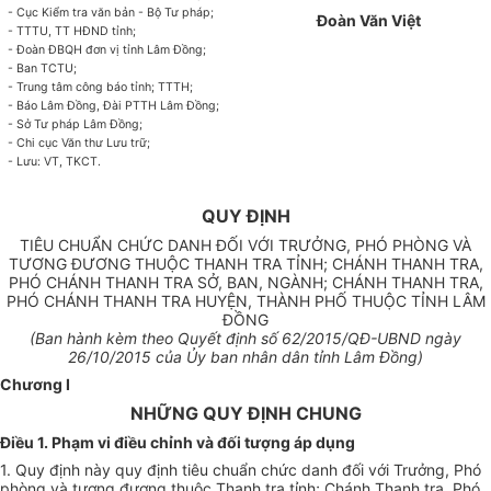
-
Cục Kiểm tra văn bản - Bộ Tư pháp;
Đ
oàn Văn Vi
ệ
t
-
TTTU, TT HĐND tỉnh;
-
Đoàn ĐBQH đơn vị tỉnh Lâm Đồng;
-
Ban TCTU;
-
Trung tâm công báo tỉnh; TTTH;
-
Báo Lâm Đồng, Đài PTTH Lâm Đồng;
-
Sở Tư pháp Lâm Đồng;
-
Chi cục Văn thư Lưu trữ;
-
Lưu: VT, TKCT.
QUY ĐỊNH
TIÊU CHUẨN CHỨC DANH ĐỐI VỚI TRƯỞNG, PHÓ PHÒNG VÀ
TƯƠNG ĐƯƠNG THUỘC THANH TRA TỈNH; CHÁNH THANH TRA,
PHÓ CHÁNH THANH TRA SỞ, BAN, NGÀNH; CHÁNH THANH TRA,
PHÓ CHÁNH THANH TRA HUYỆN, THÀNH PHỐ THUỘC TỈNH LÂM
ĐỒNG
(Ban hành kèm theo Quyết định s
ố 62
/2015/QĐ-UBND ngày
26
/10/2015 của
Ủ
y ban nhân dân tỉnh Lâm Đồng)
Chương I
NHỮNG QUY ĐỊNH CHUNG
Điều 1. Phạm vi điều chỉnh và đối tượng áp dụng
1.
Quy định này quy định tiêu chuẩn chức danh đối với Trưởng, Phó
phòng và tương đương thuộc Thanh tra tỉnh; Chánh Thanh tra, Phó