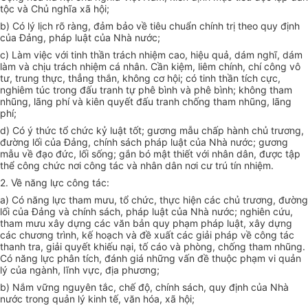
tộc và Chủ nghĩa xã hội;
b)
Có lý lịch rõ ràng, đảm bảo về tiêu chuẩn chính trị theo quy định
của Đảng, pháp luật của Nhà nước;
c)
Làm việc với tinh thần trách nhiệm cao, hiệu quả, dám nghĩ, dám
làm và chịu trách nhiệm cá nhân
.
Cần kiệm, liêm chính, chí công vô
tư, trung thực, thẳng thắn, không cơ hội; có tinh thần tích cực,
nghiêm túc trong đấu tranh tự phê bình và phê bình; không tham
nhũng, lãng phí và kiên quyết đấu tranh chống tham nhũng, lãng
phí;
d)
Có ý thức tổ chức kỷ luật tốt; gương mẫu chấp hành chủ trương,
đường lối của Đảng, chính sách pháp luật của Nhà nước; gương
mẫu về đạo đức, lối sống; gắn bó mật thiết với nhân dân, được tập
thể công chức nơi công tác và nhân dân nơi cư trú tín nhiệm.
2. V
ề năng lực công tác:
a)
Có năng lực tham mưu, tổ chức, thực hiện các chủ trương, đường
lối của Đảng và chính sách, pháp luật của Nhà nước; nghiên cứu,
tham mưu xây dựng các văn bản quy phạm pháp luật, xây dựng
các chương trình, kế hoạch và đề xuất các giải pháp về công tác
thanh tra, giải quyết khiếu nại, tố cáo và phòng, chống tham nhũng.
Có năng lực phân tích, đánh giá những vấn đề thuộc phạm vi quản
lý của ngành, lĩnh vực, địa phương;
b)
Nắm vững nguyên tắc, chế độ, chính sách, quy định của Nhà
nước trong quản lý kinh tế, văn hóa, xã hội;