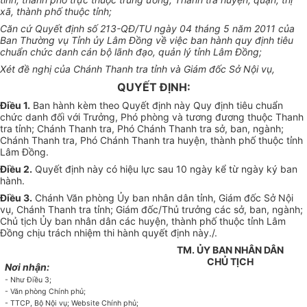
xã, thành phố thuộc tỉnh;
Căn cứ Quyết định số 213-QĐ/TU ngày 04 tháng 5 năm 2011 của
Ban Thường vụ Tỉnh ủy Lâm Đồng về việc ban hành quy định tiêu
chu
ẩ
n chức danh cán bộ lãnh đạo, quản lý tỉnh Lâm Đồng;
Xét đề nghị của Chánh Thanh tra tỉnh và Giám đốc Sở Nội vụ,
QUYẾT ĐỊNH:
Điều 1.
Ban hành kèm theo Quyết định này Quy định tiêu chuẩn
chức danh đối với Trưởng, Phó phòng và tương đương thuộc Thanh
tra tỉnh; Chánh Thanh tra, Phó Chánh Thanh tra sở, ban, ngành;
Chánh Thanh tra, Phó Chánh Thanh tra huyện, thành phố thuộc tỉnh
Lâm Đồng.
Điều 2.
Quyết định này có hiệu lực sau 10 ngày kể từ ngày ký ban
hành.
Điều 3.
Chánh Văn phòng Ủy ban nhân dân tỉnh, Giám đốc Sở Nội
vụ, Chánh Thanh tra tỉnh; Giám đốc/Thủ trưởng các sở, ban, ngành;
Chủ tịch Ủy ban nhân dân các huyện, thành phố thuộc tỉnh Lâm
Đồng chịu trách nhiệm thi hành quyết định này./.
TM. ỦY BAN NHÂN DÂN
CHỦ TỊCH
Nơi nhận:
-
Như Điều 3;
-
Văn phòng Chính phủ;
-
TTCP, Bộ Nội vụ; Website Chính phủ;