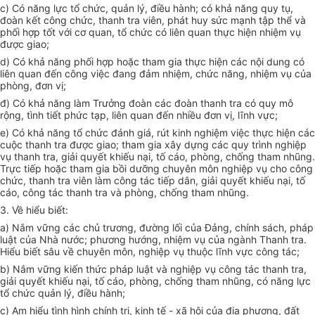
c)
Có năng lực tổ chức, quản lý, điều hành; có khả năng quy tụ,
đoàn kết công chức, thanh tra viên, phát huy sức mạnh tập th
ể
và
phối h
ợ
p tốt với cơ quan, t
ổ
chức có liên quan thực hiện nhiệm vụ
được giao;
d)
Có khả năng phối hợp hoặc tham gia thực hiện các nội dung có
liên quan đến công việc đang đảm nhiệm, chức năng, nhiệm vụ của
phòng, đơn vị;
đ) Có khả năng làm Trưởng đoàn các đoàn thanh tra có quy mô
rộng, tình tiết phức tạp, liên quan đến nhiều đơn vị, lĩnh vực;
e)
Có khả năng tổ chức đánh giá, rút kinh nghiệm việc thực hiện các
cuộc thanh tra được giao; tham gia xây dựng các quy trình nghiệp
vụ thanh tra, giải quyết khiếu nại, tố cáo, phòng, chống tham nhũng.
Trực tiếp hoặc tham gia bồi dưỡng chuyên môn nghiệp vụ cho công
chức, thanh tra viên làm công tác tiếp dân, giải quyết khiếu nại, tố
cáo, công tác thanh tra và phòng, chống tham nhũng.
3. V
ề hiểu biết:
a)
Nắm vững các chủ trương, đường lối của Đảng, chính sách, pháp
luật của Nhà nước; phương hướng, nhiệm vụ của ngành Thanh tra.
Hiểu biết sâu về chuyên môn, nghiệp vụ thuộc lĩnh vực công tác;
b)
Nắm vững kiến thức pháp luật và nghiệp vụ công tác thanh tra,
giải quyết khiếu nại, tố cáo, phòng, chống tham nhũng, có năng lực
tổ chức quản lý, điều hành;
c)
Am hiểu tình hình chính trị, kinh tế - xã hội của địa phương, đất