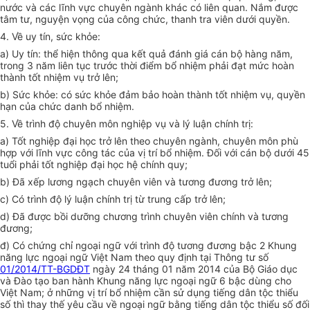
nước và các lĩnh vực chuyên ngành khác có liên quan. Nắm được
tâm tư, nguyện vọng của công chức, thanh tra viên dưới quyền.
4. V
ề uy tín, sức khỏe:
a)
Uy tín: thể hiện thông qua kết quả đánh giá cán bộ hàng năm,
trong 3 năm liên tục trước thời điểm bổ nhiệm phải đạt mức hoàn
thành tốt nhiệm vụ trở lên;
b)
Sức khỏe: có sức khỏe đảm bảo hoàn thành tốt nhiệm vụ, quyền
hạn của chức danh bổ nhiệm.
5. V
ề trình độ chuyên môn nghiệp vụ và lý luận chính trị:
a)
Tốt nghiệp đại học trở lên theo chuyên ngành, chuyên môn phù
h
ợ
p với lĩnh vực công tác của vị trí bổ nhiệm. Đối với cán bộ dưới 45
tuổi phải tốt nghiệp đại học hệ chính quy;
b)
Đã xếp lương ngạch chuyên viên và tương đương trở lên;
c)
Có trình độ lý luận chính trị từ trung cấp trở lên;
d)
Đã được bồi dưỡng chương trình chuyên viên chính và tương
đương;
đ) Có chứng chỉ ngoại ngữ với trình độ tương đương bậc 2 Khung
năng lực ngoại ngữ Việt Nam theo quy định tại Thông tư số
01/2014/TT-BGDĐT
ngày 24 tháng 01 năm 2014 của Bộ Giáo dục
và Đào tạo ban hành Khung năng lực ngoại ngữ 6 bậc dùng cho
Việt Nam; ở những vị trí bổ nhiệm cần sử dụng tiếng dân tộc thiểu
số thì thay thế yêu cầu về ngoại ngữ bằng tiếng dân tộc thiểu số đối