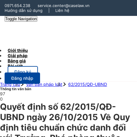
0971.654.238
service.center@caselaw.vn
Hướng dẫn sử dụng
|
Liên hệ
Toggle Navigation
Giới thiệu
Giải pháp
Bảng giá
Bài viết
Đăng ký
Đăng nhập
Trang chủ
Văn bản pháp luật
62/2015/QĐ-UBND
Thông tin văn bản
97
0
Quyết định số 62/2015/QĐ-
UBND ngày 26/10/2015 Về Quy
định tiêu chuẩn chức danh đối