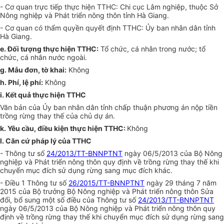
-
Cơ quan trực tiếp thực hiện TTHC: Chi cục Lâm nghiệp, thuộc Sở
Nông nghiệp và Phát triển nông thôn tỉnh Hà Giang.
-
Cơ quan có thẩm quyền quyết định TTHC: Ủy ban nhân dân tỉnh
Hà Giang.
e. Đối tượng thực hiện TTHC:
Tổ chức, cá nhân trong nước; tổ
chức, cá nhân nước ngoài.
g.
M
ẫ
u đơn, tờ khai:
Không
h.
Phí, lệ phí:
Không
i.
Kết quả thực hiện TTHC
Văn bản của
Ủ
y ban nhân dân tỉnh chấp thuận phương án nộp tiền
trồng rừng thay thế của chủ dự án.
k. Yêu cầu, điều kiện thực hiện TTHC:
Không
l.
Căn cứ pháp lý của TTHC
-
Thông tư số
24/2013/TT-BNNPTNT
ngày 06/5/2013 của Bộ Nông
nghiệp và Phát triển nông thôn quy định về trồng rừng thay thế khi
chuyển mục đích sử dụng rừng sang mục đích khác.
-
Điều 1 Thông tư số
26/2015/TT-BNNPTNT
ngày 29 tháng 7 năm
2015 của Bộ trưởng Bộ Nông nghiệp và Phát triển nông thôn Sửa
đổi, bổ sung một số điều của Thông tư số
24/2013/TT-BNNPTNT
ngày 06/5/2013 của Bộ Nông nghiệp và Phát triển nông thôn quy
định về trồng rừng thay thế khi chuyển mục đích sử dụng rừng sang