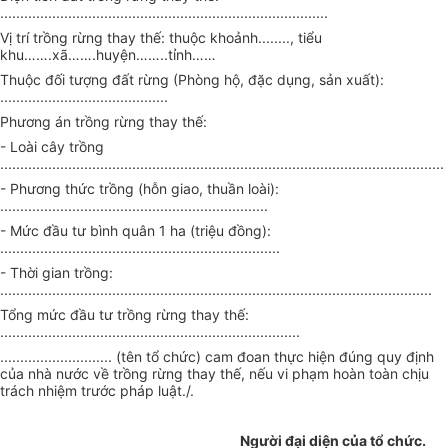
..................................................................................
Vị trí trồng rừng thay thế: thuộc khoảnh
........,
tiểu
khu
…….
xã
…….
huyện
……..
tỉnh
……
Thuộc đối tượng đất rừng (Phòng hộ, đặc dụng, sản xuất):
..........................................
Phương án trồng rừng thay thế:
-
Loài cây trồng
...............................................................................................................
-
Phương thức trồng (hỗn giao, thuần loài):
...................................................................
-
Mức đầu tư bình quân 1 ha (triệu đồng):
......................................................................
-
Thời gian trồng:
............................................................................................................
Tổng mức đầu tư trồng rừng thay thế:
...........................................................................
............................
(tên t
ổ
chức) cam đoan thực hiện đúng quy định
của nhà nước về trồng rừng thay thế, nếu vi phạm hoàn toàn chịu
trách nhiệm trước pháp luật./.
Người đại diện của tổ chức
.