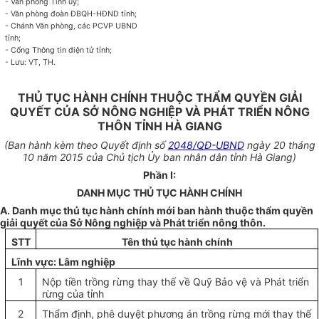
-
Văn phòng Tỉnh ủy;
-
Văn phòng đoàn ĐBQH-HĐND tỉnh;
-
Chánh Văn phòng, các PCVP UBND
tỉnh;
-
Cổng Thông tin điện tử tỉnh;
- Lưu: VT, TH.
THỦ TỤC HÀNH CHÍNH THUỘC THẨM QUYỀN GIẢI
QUYẾT CỦA SỞ NÔNG NGHIỆP VÀ PHÁT TRIỂN NÔNG
THÔN TỈNH HÀ GIANG
(Ban hành kèm th
eo Quyết định số
2048/QĐ-UBND
ngày 20 tháng
10 năm 2015 của Chủ tịch Ủy ban nhân dân tỉnh Hà Giang)
Phần I:
DANH MỤC THỦ TỤC HÀNH CHÍNH
A. Danh mục thủ tục hành chính m
ớ
i ban hành thuộc thẩm quyền
giải quyết của Sở Nông nghiệp và Phát tri
ể
n nông thôn.
STT
Tên thủ tục hành chính
Lĩnh
v
ực: Lâm nghiệp
1
Nộp tiền trồng rừng thay thế về Quỹ Bảo vệ và Phát triển
rừng của tỉnh
2
Thẩm định, phê duyệt phương án trồng rừng mới thay thế