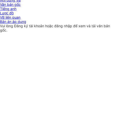
Nội dung VB
Văn bản gốc
Tiếng anh
Lược đồ
VB liên quan
Bản án áp dụng
Vui lòng
Đăng ký
tài khoản hoặc
đăng nhập
để xem và tải văn bản
gốc.