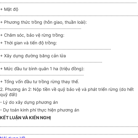
...............................................................................................................
+ Mật độ
................................................................................................................
+ Phương thức trồng (hỗn giao, thuần loài):
..................................................................
+ Chăm sóc, bảo vệ rừng trồng:
+ Thời gian và tiến độ trồng:
..........................................................................................
+ Xây dựng đường băng cản lửa
...................................................................................
+ Mức đầu tư bình quân 1 ha (triệu đồng):
....................................................................
+ Tổng vốn đầu tư trồng rừng thay thế.
2.
Phương án 2: Nộp tiền về qu
ỹ
bảo vệ và phát triển rừng (do hết
quỹ đất)
-
Lý do xây dựng phương án
-
Dự toán kinh phí thực hiện phương án
KẾT LU
Ậ
N VÀ KI
Ế
N NGH
Ị
................................................................................................................
................................................................................................................