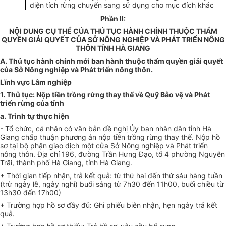
diện tích rừng chuyển sang sử dụng cho mục đích khác
Phần II:
NỘI DUNG CỤ THỂ CỦA THỦ TỤC HÀNH CHÍNH THUỘC THẨM
QUYỀN GIẢI QUYẾT CỦA SỞ NÔNG NGHIỆP VÀ PHÁT TRIỂN NÔNG
THÔN TỈNH HÀ GIANG
A. Thủ tục hành chính mới ban hành thuộc thẩm quyền giải quyết
của Sở Nông nghiệp và Phát triển nông thôn.
Lĩnh vực Lâm nghiệp
1.
Thủ tục: Nộp tiền trồng rừng thay thế về Quỹ Bảo vệ và Phát
triển rừng của tỉnh
a.
Trình tự thực hiện
-
Tổ chức, cá nhân có văn bản đề nghị Ủy ban nhân dân tỉnh Hà
Giang chấp thuận phương án nộp tiền trồng rừng thay thế. Nộp hồ
sơ tại bộ phận giao dịch một cửa Sở Nông nghiệp và Phát triển
nông thôn. Địa chỉ 196, đường Trần Hưng Đạo, tổ 4 phường Nguyễn
Trãi, thành phố Hà Giang, tỉnh Hà Giang.
+
Thời gian tiếp nhận, trả kết quả: từ thứ hai đến thứ sáu hàng tuần
(trừ ngày lễ, ngày nghỉ) buổi sáng từ 7h30 đến 1
1
h
00
, buổi chiều từ
13h30 đến 17h00)
+ Trường h
ợ
p hồ sơ đầy đủ: Ghi phiếu biên nhận, hẹn ngày trả kết
quả.