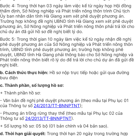
Bước 4: Trong thời hạn 03 ngày làm việc k
ể
từ ngày họp Hội đồng
thẩm định, Sở Nông nghiệp và Phát triển nông thôn trình Chủ tịch
Ủy ban nhân dân tỉnh Hà Giang xem xét phê duyệt phương án.
Trường h
ợ
p không đề nghị UBND tỉnh Hà Giang xem xét phê duyệt
phương án, Sở Nông nghiệp và Phát triển nông thôn phải trả lời cho
chủ dự án đã gửi hồ sơ đề nghị biết lý do.
Bước 5: Trong thời gian 10 ngày làm việc kể từ ngày nhận đề nghị
phê duyệt phương án của Sở Nông nghiệp và Phát triển nông thôn
trình, UBND tỉnh phê duyệt phương án; trường h
ợ
p không phê
duyệt, UBND tỉnh Hà Giang phải thông báo cho Sở Nông nghiệp và
Phát triển nông thôn biết rõ lý do để trả lời cho chủ dự án đã gửi đề
nghị biết.
b.
Cách thức thực hiện:
Hồ sơ nộp trực tiếp hoặc gửi qua đường
bưu điện
c.
Thành phần, số lượng hồ sơ:
+ Thành phần hồ sơ:
-
Văn bản đề nghị phê duyệt phương án (theo mẫu tại Phụ lục 01
của Thông tư số
24/2013/TT-BNNPTNT
);
-
Phương án trồng rừng thay thế (theo mẫu tại Phụ lục 02 của
Thông tư số
24/2013/TT-BNNPTNT
).
+ Số lượng hồ sơ: 05 bộ (01 bản chính và 04 bản sao).
d.
Thời hạn giải quyết:
Trong thời hạn 20 ngày trong trường hợp