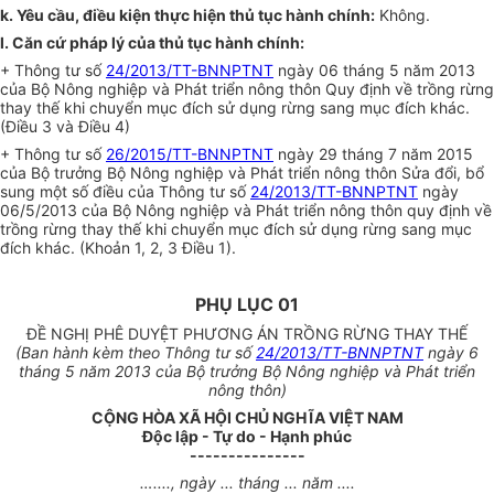
k. Yêu cầu, điều kiện thực hiện thủ tục hành chính:
Không.
l.
Căn cứ pháp lý của thủ tục hành chính:
+ Thông tư số
24/2013/TT-BNNPTNT
ngày 06 tháng 5 năm 2013
của Bộ Nông nghiệp và Phát triển nông thôn Quy định về trồng rừng
thay thế khi chuyển mục đích sử dụng rừng sang mục đích khác.
(Điều 3 và Điều 4)
+ Thông tư số
26/2015/TT-BNNPTNT
ngày 29 tháng 7 năm 2015
của Bộ trưởng Bộ Nông nghiệp và Phát triển nông thôn Sửa đổi, bổ
sung một số điều của Thông tư số
24/2013/TT-BNNPTNT
ngày
06/5/2013 của Bộ Nông nghiệp và Phát triển nông thôn quy định về
trồng rừng thay thế khi chuyển mục đích sử dụng rừng sang mục
đích khác. (Khoản 1, 2, 3 Điều 1).
PHỤ LỤC 01
ĐỀ NGHỊ PHÊ DUYỆT PHƯƠNG ÁN TRỒNG RỪNG THAY THẾ
(Ban hành k
è
m theo Thông tư số
24/2013/TT-BNNPTNT
ngày 6
tháng 5 năm 2013 của Bộ trưởng Bộ Nông nghiệp và Phát triển
nông thôn)
CỘNG HÒA X
Ã
HỘI CHỦ NGHĨA VIỆT NAM
Độc lập - Tự do - Hạnh phúc
---------------
…....,
ngày ... tháng ... năm ....