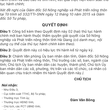
tục hành chính;
Xét đề nghị của Giám đốc Sở Nông nghiệp và Phát triển nông thôn
tại Tờ trình số 332/TTr-SNN ngày 12 tháng 10 năm 2015 và Giám
đốc Sở Tư pháp,
QUYẾT ĐỊNH:
Điều 1:
Công bố kèm theo Quyết định này 02 (hai) thủ tục hành
chính mới ban hành thuộc thẩm quyền giải quyết của Sở Nông
nghiệp và Phát triển nông thôn tỉnh Hà Giang
(có danh mục, nội
dung cụ thể của thủ tục hành chính kèm theo).
Điều 2:
Quyết định này có hiệu lực thi hành kể từ ngày ký.
Điều 3:
Chánh Văn phòng Ủy ban nhân dân tỉnh, Giám đốc Sở Nông
nghiệp và Phát triển nông thôn, Thủ trưởng các sở, ban, ngành của
tỉnh; Chủ tịch Ủy ban nhân dân các huyện, thành phố; Chủ tịch Ủy
ban nhân dân các xã, phường, thị trấn và các tổ chức, cá nhân có
liên quan chịu trách nhiệm thi hành Quyết định này./.
CHỦ TỊCH
Nơi nhận:
- Như Đ
iề
u 3;
-
Cục kiểm soát TTHC, Bộ Tư pháp;
-
Thường trực Tỉnh ủy;
Đàm Văn Bông
-
Thường trực HĐND tỉnh;
-
Chủ tịch, các PCT UBND tỉnh;