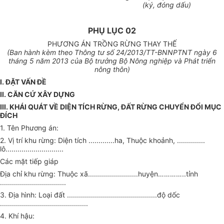
(k
ý
, đóng dấu)
PHỤ LỤC 02
PHƯƠNG ÁN TRỒNG RỪNG THAY TH
Ế
(Ban hành kèm theo Thông tư số 24/20
1
3/TT-BNNPTNT ngày 6
tháng 5 năm 2013 của Bộ trưởng Bộ Nông nghiệp và Phát tri
ể
n
nông thôn)
I. ĐẶT VẤN ĐỀ
II. CĂN CỨ XÂY DỰNG
III. KHÁI QUÁT VỀ DIỆN TÍCH RỪNG, ĐẤT RỪNG CHUYỂN ĐỔI MỤC
ĐÍCH
1.
Tên Phương án:
2.
V
ị
trí khu rừng: Diện tích
.............
ha, Thuộc khoảnh,
..............
lô
.............................
Các mặt tiếp giáp
Địa chỉ khu rừng: Thuộc xã
.........................
huyện
…………..
tỉnh
.................................
3.
Địa hình: Loại đất
.............................................
độ dốc
............................................
4.
Khí hậu: