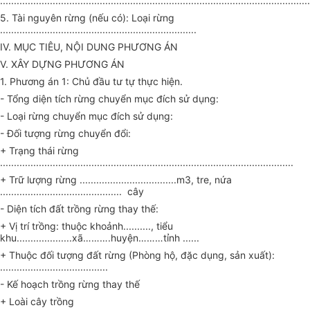
................................................................................................................
5.
Tài nguyên rừng (nếu có): Loại rừng
.......................................................................
IV.
MỤC TIÊU, NỘI DUNG PHƯƠNG ÁN
V.
XÂY DỰNG PHƯƠNG ÁN
1. Phương án 1: Chủ đầu tư tự thực hiện.
-
Tổng diện tích rừng chuyển mục đích sử dụng:
-
Loại rừng chuyển mục đích sử dụng:
-
Đối tượng rừng chuyển đổi:
+ Trạng thái rừng
..........................................................................................................
+ Trữ lượng rừng
...................................
m3, tre, nứa
............................................
cây
-
Diện tích đất trồng rừng thay thế:
+ Vị trí trồng: thuộc khoảnh
..........
, tiểu
khu
....................
xã
……….
huyện
………
tỉnh
......
+ Thuộc đối tượng đất rừng (Phòng hộ, đặc dụng, sản xuất):
.......................................
-
K
ế
hoạch trồng rừng thay thế
+ Loài cây trồng