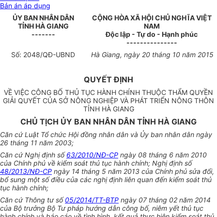
Bản án áp dụng
ỦY BAN NHÂN DÂN
CỘNG HÒA XÃ HỘI CHỦ NGHĨA VIỆT
TỈNH H
À
GIANG
NAM
-------
Độc lập - Tự do - Hạnh phúc
---------------
Số:
2048/Q
Đ-UBND
Hà Giang
, ngày
20
tháng
10
năm
2015
QUYẾT ĐỊNH
VỀ VIỆC CÔNG BỐ THỦ TỤC HÀNH CHÍNH THUỘC THẨM QUYỀN
GIẢI QUYẾT CỦA SỞ NÔNG NGHIỆP VÀ PHÁT TRIỂN NÔNG THÔN
TỈNH HÀ GIANG
CHỦ TỊCH ỦY BAN NHÂN DÂN TỈNH HÀ GIANG
Căn cứ Luật Tổ chức Hội đồng nhân dân và Ủy ban nhân dân ngày
26 tháng 11 năm 2003;
Căn cứ Nghị định số
63/2010/NĐ-CP
ngày 08 tháng 6 năm 2010
của Chính phủ về kiểm soát thủ tục hành chính; Nghị định số
48/2013/NĐ-CP
ngày 14 tháng 5 năm 2013 của Chính phủ sửa đổi,
bổ sung một số điều của các nghị định liên quan đến kiểm soát thủ
tục hành chính;
Căn cứ Thông tư số
05/2014/TT-BTP
ngày 07 tháng 02 năm 2014
của Bộ trưởng Bộ Tư pháp hướng dẫn công bố, niêm yết thủ tục
hành chính và báo cáo về tình hình, kết quả thực hiện kiểm soát thủ