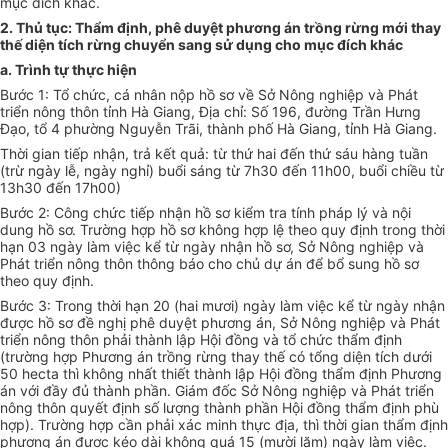
mục đích khác.
2.
Thủ tục: Thẩm định, phê duyệt phương án trồng rừng mới thay
thế diện tích rừng chuyển sang sử dụng cho mục đích khác
a.
Trình t
ự
th
ự
c hi
ện
Bước 1: T
ổ
chức, cá nhân nộp hồ sơ về Sở Nông nghiệp và Phát
tri
ể
n nông thôn tỉnh Hà Giang, Địa chỉ: Số 196, đường Trần Hưng
Đạo, tổ 4 phường Nguyễn Trãi, thành phố Hà Giang, tỉnh Hà Giang.
Thời gian tiếp nhận, trả kết quả: từ thứ hai đến thứ sáu hàng tuần
(trừ ngày lễ, ngày nghỉ) buổi sáng từ 7h30 đến 1
1h00
, buổi chiều từ
13h30 đến 17h00)
Bước 2: Công chức tiếp nhận hồ sơ kiểm tra tính pháp lý và nội
dung hồ sơ. Trường hợp hồ sơ không h
ợ
p lệ theo quy định trong thời
hạn 03 ngày làm việc kể từ ngày nhận hồ sơ, Sở Nông nghiệp và
Phát triển nông thôn thông báo cho chủ dự án để bổ sung hồ sơ
theo quy định.
Bước 3: Trong thời hạn 20 (hai mươi) ngày làm việc kể từ ngày nhận
được hồ sơ đề nghị phê duyệt phương án, Sở Nông nghiệp và Phát
triển nông thôn phải thành lập Hội đồng và tổ chức thẩm định
(trường hợp Phương án trồng rừng thay thế có tổng diện tích dưới
50 hecta thì không nhất thiết thành lập Hội đồng thẩm định Phương
án với đầy đủ thành phần. Giám đốc Sở Nông nghiệp và Phát triển
nông thôn quyết định số lượng thành phần Hội đồng thẩm định phù
hợp). Trường hợp cần phải xác minh thực địa, thì thời gian thẩm định
phương án được kéo dài không quá 15 (mười lăm) ngày làm việc.