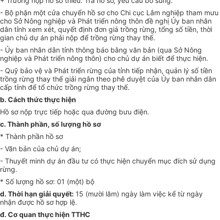
+ Trường hợp hồ sơ thiếu: Trả hồ sơ, yêu cầu bổ sung.
-
Bộ phận một cửa chuy
ể
n hồ sơ cho Chi cục Lâm nghiệp tham mưu
cho Sở Nông nghiệp và Phát triển nông thôn đề nghị Ủy ban nhân
dân tỉnh xem xét, quyết định đơn giá trồng rừng, tổng số tiền, thời
gian chủ dự án phải nộp để trồng rừng thay thế.
- Ủ
y ban nhân dân tỉnh thông báo bằng văn bản (qua Sở Nông
nghiệp và Phát triển nông thôn) cho chủ dự án biết để thực hiện.
-
Quỹ bảo vệ và Phát triển rừng của tỉnh tiếp nhận, quản lý số tiền
trồng rừng thay thế giải ngân theo phê duyệt của Ủy ban nhân dân
cấp tỉnh để tổ chức trồng rừng thay thế.
b.
Cách thức th
ự
c hi
ệ
n
Hồ sơ nộp trực tiếp hoặc qua đường bưu điện.
c.
Thành phần, số lượng hồ sơ
*
Thành phần hồ sơ
-
Văn bản của chủ dự án;
-
Thuyết minh dự án đầu tư có thực hiện chuyển mục đích sử dụng
rừng.
*
Số lượng hồ sơ: 01 (một) bộ
d.
Thời hạn giải quyết:
15 (mười lăm) ngày làm việc kể từ ngày
nhận được h
ồ
sơ hợp lệ.
đ. Cơ quan thực hiện TTHC