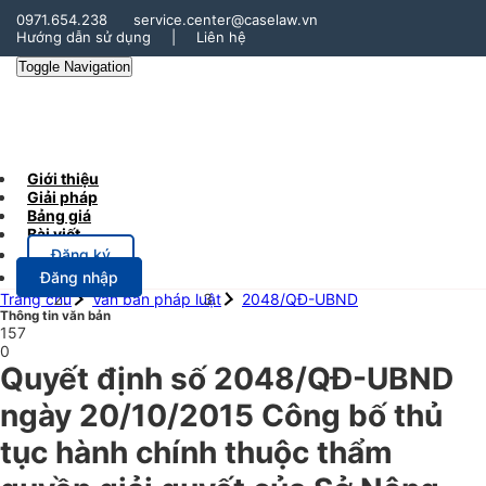
0971.654.238
service.center@caselaw.vn
Hướng dẫn sử dụng
|
Liên hệ
Toggle Navigation
Giới thiệu
Giải pháp
Bảng giá
Bài viết
Đăng ký
Đăng nhập
Trang chủ
Văn bản pháp luật
2048/QĐ-UBND
Thông tin văn bản
157
0
Quyết định số 2048/QĐ-UBND
ngày 20/10/2015 Công bố thủ
tục hành chính thuộc thẩm