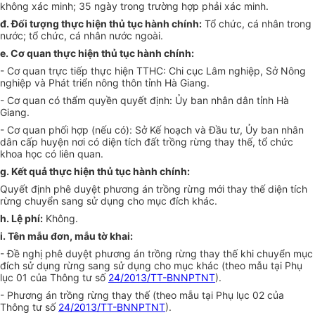
không xác minh; 35 ngày trong trường hợp phải xác minh.
đ. Đối tư
ợ
ng thực hiện thủ tục hành chính:
Tổ chức, cá nhân trong
nước; tổ chức, cá nhân nước ngoài.
e.
Cơ quan thực hiện thủ tục hành chính:
-
Cơ quan trực tiếp thực hiện TTHC: Chi cục Lâm nghiệp, Sở Nông
nghiệp và Phát triển nông thôn tỉnh Hà Giang.
-
Cơ quan có thẩm quyền quyết định: Ủy ban nhân dân tỉnh Hà
Giang.
-
Cơ quan phối hợp (nếu có): Sở Kế hoạch và Đầu tư, Ủy ban nhân
dân cấp huyện nơi có diện tích đất trồng rừng thay thế, tổ chức
khoa học có liên quan.
g.
Kết quả thực hiện thủ tục hành chính:
Quyết định phê duyệt phương án trồng rừng mới thay thế diện tích
rừng chuy
ể
n sang sử dụng cho mục đích khác.
h.
Lệ phí:
Không.
i.
Tên mẫu đơn, mẫu tờ khai:
-
Đề nghị phê duyệt phương án trồng rừng thay thế khi chuyển mục
đích sử dụng rừng sang sử dụng cho mục khác (theo mẫu tại Phụ
lục 01 của Thông tư số
24/2013/TT-BNNPTNT
).
-
Phương án trồng rừng thay thế (theo mẫu tại Phụ lục 02 của
Thông tư số
24/2013/TT-BNNPTNT
).