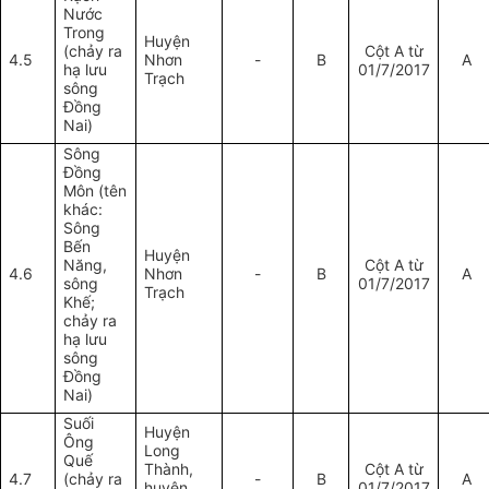
Nước
Trong
Huyện
(chảy ra
Cột A từ
4.5
Nhơn
-
B
A
hạ lưu
01/7/2017
Trạch
sông
Đồng
Nai)
Sông
Đồng
Môn (tên
khác:
Sông
Bến
Huyện
Năng,
Cột A từ
4.6
Nhơn
-
B
A
sông
01/7/2017
Trạch
Khế;
chảy ra
hạ lưu
sông
Đồng
Nai)
Suối
Huyện
Ông
Long
Quế
Thành,
Cột A từ
4.7
(chảy ra
-
B
A
huyện
01/7/2017