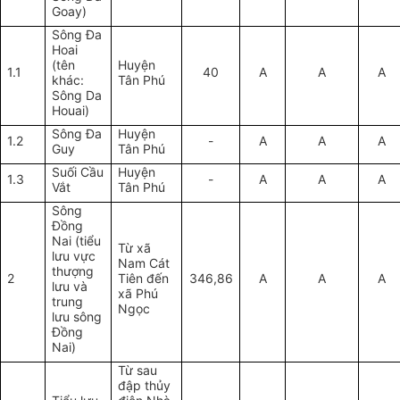
Goay)
Sông Đa
Hoai
(tên
Huyện
1.1
40
A
A
A
khác:
Tân Phú
Sông Da
Houai)
Sông Đa
Huyện
1.2
-
A
A
A
Guy
Tân Phú
Suối Cầu
Huyện
1.3
-
A
A
A
Vắt
Tân Phú
Sông
Đồng
Nai (tiểu
Từ xã
lưu vực
Nam Cát
thượng
2
Tiên đến
346,86
A
A
A
lưu và
xã Phú
trung
Ngọc
lưu sông
Đồng
Nai)
Từ sau
đập thủy