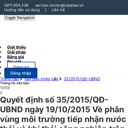
0971.654.238
service.center@caselaw.vn
Hướng dẫn sử dụng
|
Liên hệ
Toggle Navigation
Giới thiệu
Giải pháp
Bảng giá
Bài viết
Đăng ký
Đăng nhập
Trang chủ
Văn bản pháp luật
35/2015/QĐ-UBND
Thông tin văn bản
1056
2
Quyết định số 35/2015/QĐ-
UBND ngày 19/10/2015 Về phân
vùng môi trường tiếp nhận nước