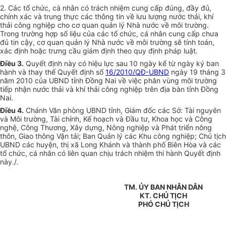
2. Các tổ chức, cá nhân có trách nhiệm cung cấp đúng, đầy đủ,
chính xác và trung thực các thông tin về lưu lượng nước thải, khí
thải công nghiệp cho cơ quan quản lý Nhà nước về môi trường.
Trong trường hợp số liệu của các tổ chức, cá nhân cung cấp chưa
đủ tin cậy, cơ quan quản lý Nhà nước về môi trường sẽ tính toán,
xác định hoặc trưng cầu giám định theo quy định pháp luật.
Điều 3.
Quyết định này có hiệu lực sau 10 ngày kể từ ngày ký ban
hành và thay thế Quyết định số
16/2010/QĐ-UBND
ngày 19 tháng 3
năm 2010 của UBND tỉnh Đồng Nai về việc phân vùng môi trường
tiếp nhận nước thải và khí thải công nghiệp trên địa bàn tỉnh Đồng
Nai.
Điều 4.
Chánh Văn phòng UBND tỉnh, Giám đốc các Sở: Tài nguyên
và Môi trường, Tài chính, Kế hoạch và Đầu tư, Khoa học và Công
nghệ, Công Thương, Xây dựng, Nông nghiệp và Phát triển nông
thôn, Giao thông Vận tải; Ban Quản lý các Khu công nghiệp; Chủ tịch
UBND các huyện, thị xã Long Khánh và thành phố Biên Hòa và các
tổ chức, cá nhân có liên quan chịu trách nhiệm thi hành Quyết định
này./.
TM. ỦY BAN NHÂN DÂN
KT. CHỦ TỊCH
PHÓ CHỦ TỊCH