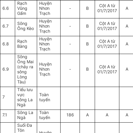
Rạch
Huyện
Cột A từ
6.6
Vũng
Nhơn
-
B
A
01/7/2017
Gấm
Trạch
Huyện
Sông
Cột A từ
6.7
Nhơn
-
B
A
Ông Kèo
01/7/2017
Trạch
Huyện
Rạch
Cột A từ
6.8
Nhơn
-
B
A
Bàng
01/7/2017
Trạch
Sông
Ông Mai
Huyện
(chảy ra
Cột A từ
6.9
Nhơn
-
B
A
sông
01/7/2017
Trạch
Lòng
Tàu)
Tiểu lưu
vực
Toàn
7
sông La
tuyến
Ngà
Sông La
Toàn
7.1
186
A
A
A
Ngà
tuyến
Suối Đa
Tôn
Huyện