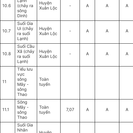
Lạnh
Huyện
10.6
(chảy ra
-
A
A
A
Xuân Lộc
sông
Dinh)
Suối Gia
Ui (chảy
Huyện
10.7
-
A
A
A
ra suối
Xuân Lộc
Lạnh)
Suối Cầu
Xã (chảy
Huyện
10.8
-
A
A
A
ra suối
Xuân Lộc
Lạnh)
Tiểu lưu
vực
s
ông
Toàn
11
Mây
-
tuyến
sông
Thao
S
ông
Mây
-
Toàn
11.1
7,07
A
A
A
sông
tuyến
Thao
Suối Gia
Nhân
Huyện