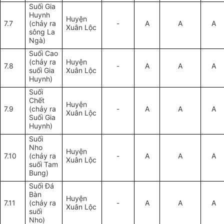
Suối Gia
Huynh
Huyện
7.7
(chảy ra
-
A
A
A
Xuân Lộc
sông La
Ngà)
Suối Cao
(chảy ra
Huyện
7.8
-
A
A
A
suối Gia
Xuân Lộc
Huynh)
Suối
Chết
Huyện
7.9
(chảy ra
-
A
A
A
Xuân Lộc
Suối Gia
Huynh)
Suối
Nho
Huyện
7.10
(chảy ra
-
A
A
A
Xuân Lộc
suối Tam
Bung)
Suối Đá
Bàn
Huyện
7.11
(chảy ra
-
A
A
A
Xuân Lộc
suối
Nho)