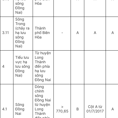
sông
Hòa
Đồng
Nai)
Sông
Trong
(chảy ra
Thành
3.11
hạ lưu
phố Biên
-
A
A
A
sông
Hòa
Đồng
Nai)
Từ huyện
Tiểu lưu
Long
vực hạ
Thành
4
lưu sông
đến phía
Đồng
hạ lưu
Nai)
sông
Đồng Nai
Dòng
chính
sông
Đồng Nai
Sông
t
ừ huyện
>
Cột A từ
4.1
Đồng
Long
B
A
770,65
01/7/2017
Nai
Thành
đến phía