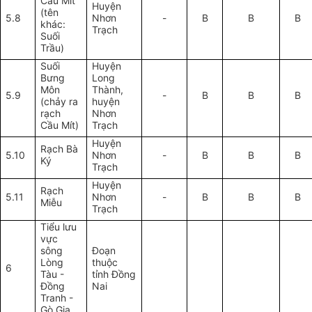
Cầu Mít
Huyện
(tên
5.8
Nhơn
-
B
B
B
khác:
Trạch
Suối
Trầu)
Suối
Huyện
Bưng
Long
Môn
Thành,
5.9
-
B
B
B
(chảy ra
huyện
rạch
Nhơn
Cầu Mít)
Trạch
Huyện
Rạch Bà
5.10
Nhơn
-
B
B
B
Ký
Trạch
Huyện
Rạch
5.11
Nhơn
-
B
B
B
Miễu
Trạch
Tiểu lưu
vực
sông
Đoạn
Lòng
thuộc
6
Tàu -
tỉnh Đồng
Đồng
Nai
Tranh -
Gò Gia