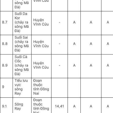
Vĩnh Cửu
sông Mã
Đà)
Suối Da
Kor
Huyện
8.7
(chảy ra
-
A
A
A
Vĩnh Cửu
sông Mã
Đà)
Suối Sai
(chảy ra
Huyện
8.8
-
A
A
A
sông Mã
Vĩnh Cửu
Đà)
Suối Cà
Cốc
Huyện
8.9
(chảy ra
-
A
A
A
Vĩnh Cửu
sông Mã
Đà)
Tiểu lưu
Đ
oạn
vực
thuộc
9
s
ông
tỉnh Đồng
Ray
Nai
Đ
oạn
Sông
thuộc
9.1
14,41
A
A
A
Ray
tỉnh Đồng
Nai