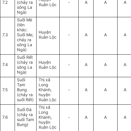
7.2
(chảy ra
-
A
A
A
Xuân Lộc
sông La
Ngà)
Suối Mè
(tên
khác:
Huyện
7.3
Suối Me;
-
A
A
A
Xuân Lộc
chảy ra
sông La
Ngà)
Suối Rết
(chảy ra
Huyện
7.4
-
A
A
A
sông La
Xuân Lộc
Ngà)
Suối
Thị xã
Tam
Long
7.5
Bung
Khánh,
-
A
A
A
(chảy ra
huyện
suối Rết)
Xuân Lộc
Thị xã
Suối Đá
Long
(chảy ra
7.6
Khánh,
-
A
A
A
suối Tam
huyện
Bung)
Xuân Lộc