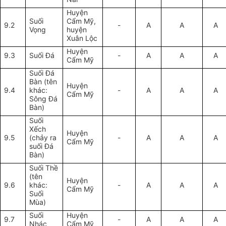
Huyện
Suối
Cẩm Mỹ,
9.2
-
A
A
A
Vọng
huyện
Xuân Lộc
Huyện
9.3
Suối Đá
-
A
A
A
Cẩm Mỹ
Suối Đá
Bàn (tên
Huyện
9.4
khác:
-
A
A
A
Cẩm Mỹ
Sông Đá
Bàn)
Suối
Xếch
Huyện
9.5
(chảy ra
-
A
A
A
Cẩm Mỹ
suối Đá
Bàn)
Suối Thề
(tên
Huyện
9.6
khác:
-
A
A
A
Cẩm Mỹ
Suối
Mùa)
Suối
Huyện
9.7
-
A
A
A
Nhác
Cẩm Mỹ