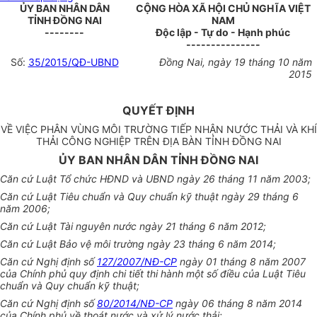
ỦY BAN NHÂN DÂN
CỘNG HÒA XÃ HỘI CHỦ NGHĨA VIỆT
TỈNH ĐỒNG NAI
NAM
--------
Độc lập - Tự do - Hạnh phúc
---------------
Số:
35/2015/QĐ-UBND
Đồng Nai, ngày 19 tháng 10 năm
2015
QUYẾT ĐỊNH
VỀ VIỆC PHÂN VÙNG MÔI TRƯỜNG TIẾP NHẬN NƯỚC THẢI VÀ KHÍ
THẢI CÔNG NGHIỆP TRÊN ĐỊA BÀN TỈNH ĐỒNG NAI
ỦY BAN NHÂN DÂN TỈNH ĐỒNG NAI
Căn cứ Luật Tổ chức HĐND và UBND ngày 26 tháng 11 năm 2003;
Căn cứ Luật Tiêu chuẩn và Quy chuẩn kỹ thuật ngày 29 tháng 6
năm 2006;
Căn cứ Luật Tài nguyên nước ngày 21 tháng 6 năm 2012;
Căn cứ Luật Bảo vệ môi trường ngày 23 tháng 6 năm 2014;
Căn cứ Nghị định số
127/2007/NĐ-CP
ngày 01 tháng 8 năm 2007
của Chính phủ quy định chi tiết thi hành một số điều của Luật Tiêu
chuẩn và Quy chuẩn kỹ thuật;
Căn cứ Nghị định số
80/2014/NĐ-CP
ngày 06 tháng 8 năm 2014
của Chính phủ về thoát nước và xử lý nước thải;