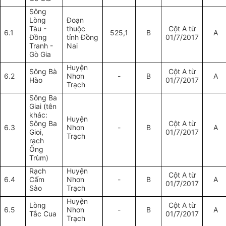
Sông
Lòng
Đoạn
Tàu -
thuộc
Cột A từ
6.1
525,1
B
A
Đồng
tỉnh Đồng
01/7/2017
Tranh -
Nai
Gò Gia
Huyện
Sông Bà
Cột A từ
6.2
Nhơn
-
B
A
Hào
01/7/2017
Trạch
Sông Ba
Giai (tên
khác:
Huyện
Sông Ba
Cột A từ
6.3
Nhơn
-
B
A
Gioi,
01/7/2017
Trạch
rạch
Ông
Trùm)
Rạch
Huyện
Cột A từ
6.4
Cấm
Nhơn
-
B
A
01/7/2017
Sào
Trạch
Huyện
Lòng
Cột A từ
6.5
Nhơn
-
B
A
Tắc Cua
01/7/2017
Trạch