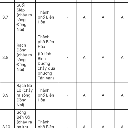
Suối
Siệp
Thành
(chảy ra
3.7
phố Biên
-
A
A
A
sông
Hòa
Đồng
Nai)
Thành
phố Biên
Rạch
Hòa
Đông
(từ tỉnh
(chảy ra
3.8
-
A
A
A
Bình
sông
Dương
Đồng
chảy qua
Nai)
phường
Tân Vạn)
Rạch Bà
Lồ (chảy
Thành
3.9
ra sông
phố Biên
-
A
A
A
Đồng
Hòa
Nai)
Sông
Bến Gỗ
(chảy ra
Thành
3.10
hạ lưu
phố Biên
-
A
A
A