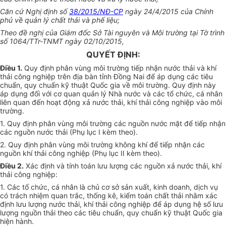
Căn cứ Nghị định số
38/2015/NĐ-CP
ngày 24/4/2015 của Chính
phủ về quản lý chất thải và phế liệu;
Theo đề nghị của Giám đốc Sở Tài nguyên và Môi trường tại Tờ trình
số 1064/TTr-TNMT ngày 02/10/2015,
QUYẾT ĐỊNH:
Điều 1.
Quy định phân vùng môi trường tiếp nhận nước thải và khí
thải công nghiệp trên địa bàn tỉnh Đồng Nai để áp dụng các tiêu
chuẩn, quy chuẩn kỹ thuật Quốc gia về môi trường. Quy định này
áp dụng đối với cơ quan quản lý Nhà nước và các tổ chức, cá nhân
liên quan đến hoạt động xả nước thải, khí thải công nghiệp vào môi
trường.
1. Quy định phân vùng môi trường các nguồn nước mặt để tiếp nhận
các nguồn nước thải (Phụ lục I kèm theo).
2. Quy định phân vùng môi trường không khí để tiếp nhận các
nguồn khí thải công nghiệp (Phụ lục II kèm theo).
Điều 2.
Xác định và tính toán lưu lượng các nguồn xả nước thải, khí
thải công nghiệp:
1. Các tổ chức, cá nhân là chủ cơ sở sản xuất, kinh doanh, dịch vụ
có trách nhiệm quan trắc, thống kê, kiểm toán chất thải nhằm xác
định lưu lượng nước thải, khí thải công nghiệp để áp dụng hệ số lưu
lượng nguồn thải theo các tiêu chuẩn, quy chuẩn kỹ thuật Quốc gia
hiện hành.