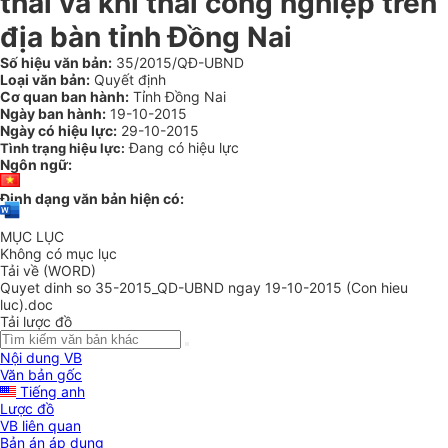
thải và khí thải công nghiệp trên
địa bàn tỉnh Đồng Nai
Số hiệu văn bản:
35/2015/QĐ-UBND
Loại văn bản:
Quyết định
Cơ quan ban hành:
Tỉnh Đồng Nai
Ngày ban hành:
19-10-2015
Ngày có hiệu lực:
29-10-2015
Đang có hiệu lực
Tình trạng hiệu lực:
Ngôn ngữ:
Định dạng văn bản hiện có:
MỤC LỤC
Không có mục lục
Tải về (WORD)
Quyet dinh so 35-2015_QD-UBND ngay 19-10-2015 (Con hieu
luc).doc
Tải lược đồ
Nội dung VB
Văn bản gốc
Tiếng anh
Lược đồ
VB liên quan
Bản án áp dụng