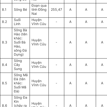
Đ
oạn qua
8.1
Sông Bé
tỉnh Đồng
255,47
A
A
A
Nai
Suối
Huyện
8.2
-
A
A
A
Linh
Vĩnh Cửu
Sông Bà
Hào (tên
khác:
Huyện
8.3
Suối Bà
-
A
A
A
Vĩnh Cửu
Hào,
sông Đá
Dựng)
Sông
Huyện
8.4
Cây
-
A
A
A
Vĩnh Cửu
Sung
Sông Mã
Đà (tên
Huyện
8.5
khác:
-
A
A
A
Vĩnh Cửu
Suối Mã
Đà)
Sông Đa
Kin
Huyện
8.6
(chảy ra
-
A
A
A