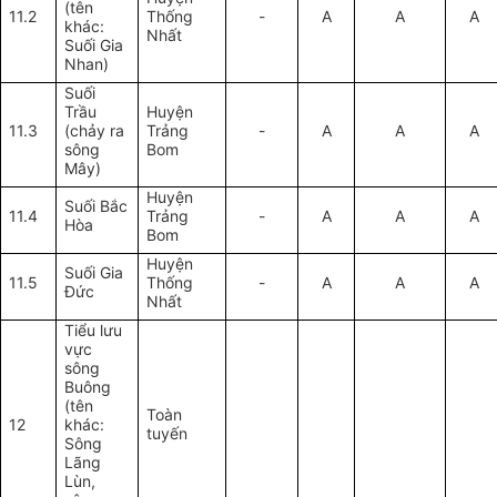
(tên
11.2
Thống
-
A
A
A
khác:
Nhất
Suối Gia
Nhan)
Suối
Trầu
Huyện
11.3
(chảy ra
Trảng
-
A
A
A
sông
Bom
Mây)
Huyện
Suối Bắc
11.4
Trảng
-
A
A
A
Hòa
Bom
Huyện
Suối Gia
11.5
Thống
-
A
A
A
Đức
Nhất
Tiểu lưu
vực
sông
Buông
(tên
Toàn
12
khác:
tuyến
Sông
Lãng
Lùn,