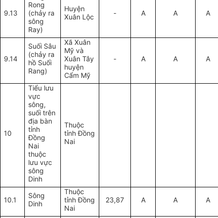
Rong
Huyện
9.13
(chảy ra
-
A
A
A
Xuân Lộc
sông
Ray)
Xã Xuân
Suối Sâu
Mỹ và
(chảy ra
9.14
Xuân Tây
-
A
A
A
hồ Suối
huyện
Rang)
Cẩm Mỹ
Tiểu lưu
vực
s
ông
,
suối trên
địa bàn
Thuộc
tỉnh
10
tỉnh Đồng
Đồng
Nai
Nai
thuộc
lưu vực
sông
Dinh
Thuộc
Sông
10.1
tỉnh Đồng
23,87
A
A
A
Dinh
Nai