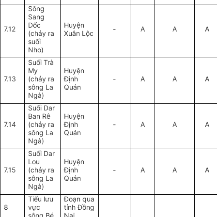
Sông
Sang
Dốc
Huyện
7.12
-
A
A
A
(chảy ra
Xuân Lộc
suối
Nho)
Suối Trà
My
Huyện
7.13
(chảy ra
Định
-
A
A
A
sông La
Quán
Ngà)
Suối Dar
Ban Rê
Huyện
7.14
(chảy ra
Định
-
A
A
A
sông La
Quán
Ngà)
Suối Dar
Lou
Huyện
7.15
(chảy ra
Định
-
A
A
A
sông La
Quán
Ngà)
Tiểu lưu
Đ
oạn
qua
8
vực
tỉnh Đồng
s
ông Bé
Nai