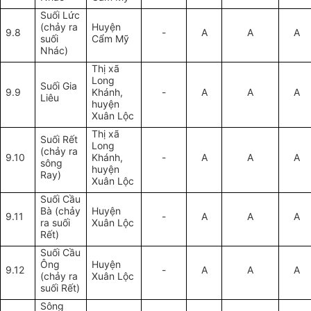
Suối Lức
(chảy ra
Huyện
9.8
-
A
A
A
suối
Cẩm Mỹ
Nhác)
Thị xã
Long
Suối Gia
9.9
Khánh,
-
A
A
A
Liêu
huyện
Xuân Lộc
Thị xã
Suối Rết
Long
(chảy ra
9.10
Khánh,
-
A
A
A
sông
huyện
Ray)
Xuân Lộc
Suối Cầu
Bà (chảy
Huyện
9.11
-
A
A
A
ra suối
Xuân Lộc
Rết)
Suối Cầu
Ông
Huyện
9.12
-
A
A
A
(chảy ra
Xuân Lộc
suối Rết)
Sông