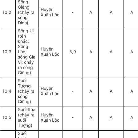
Sông
Giêng
Huyện
10.2
(chảy ra
-
A
A
A
Xuân Lộc
sông
Dinh)
Sông Ui
(tên
khác:
Sông
Huyện
10.3
Lớn,
5,9
A
A
A
Xuân Lộc
sông Gia
Vị; chảy
ra sông
Giêng)
Suối
Tượng
Huyện
10.4
(chảy ra
-
A
A
A
Xuân Lộc
sông
Giêng)
Suối Rùa
(chảy ra
Huyện
10.5
-
A
A
A
suối
Xuân Lộc
Tượng)
Suối