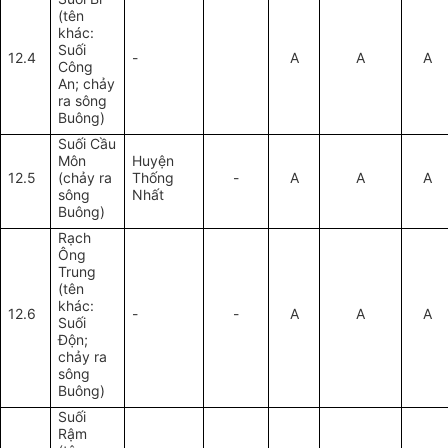
(tên
khác:
Suối
12.4
-
A
A
A
Công
An; chảy
ra sông
Buông)
Suối Cầu
Môn
Huyện
12.5
(chảy ra
Thống
-
A
A
A
sông
Nhất
Buông)
Rạch
Ông
Trung
(tên
khác:
12.6
-
-
A
A
A
Suối
Độn;
chảy ra
sông
Buông)
Suối
Rậm