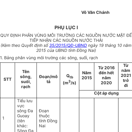
Võ Văn Chánh
PHỤ LỤC I
QUY ĐỊNH PHÂN VÙNG MÔI TRƯỜNG CÁC NGUỒN NƯỚC MẶT ĐỂ
TIẾP NHẬN CÁC NGUỒN NƯỚC THẢI
(Kèm theo Quyết định số
35/2015/QĐ-UBND
ngày 19 tháng 10 năm
2015 của UBND tỉnh Đồng Nai)
1. Bảng phân vùng môi trường các sông, suối, rạch
Từ
Từ 2016
năm
Tên
Năm
đến hết
2021
Q
sông,
Đoạn/mô
tb
2015
năm
STT
trở
suối,
tả
3
(m
/s)
2020
đi
rạch
Cột áp dụng
Tiểu lưu
vực
sông Đa
Đoạn
Guoay
thuộc
1
(tên
tỉnh Đồng
khác:
Nai
Sông Đa