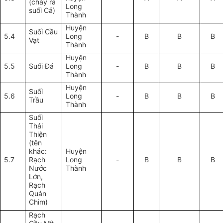
(chảy ra
Long
suối Cả)
Thành
Huyện
Suối Cầu
5.4
Long
-
B
B
B
Vạt
Thành
Huyện
5.5
Suối Đá
Long
-
B
B
B
Thành
Huyện
Suối
5.6
Long
-
B
B
B
Trầu
Thành
Suối
Thái
Thiện
(tên
khác:
Huyện
5.7
Rạch
Long
-
B
B
B
Nước
Thành
Lớn,
Rạch
Quán
Chim)
Rạch