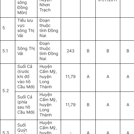
sông
Nhơn
Đồng
Trạch
Môn)
Tiểu lưu
Đoạn
vực
thuộc
5
s
ông Thị
tỉnh Đồng
Vải
Nai
Đoạn
Sông Thị
thuộc
5.1
243
B
B
B
Vải
tỉnh Đồng
Nai
Suối Cả
Huyện
(trước
Cẩm Mỹ
,
khi đổ
h
uyện
11,79
A
A
A
vào hồ
Long
Cầu Mới)
Thành
5.2
Huyện
Suối Cả
Cẩm Mỹ,
(phía
huyện
11,79
B
A
A
sau hồ
Long
Cầu Mới)
Thành
Huyện
Suối
Cẩm Mỹ,
Quýt
5.3
huyện
-
A
A
A