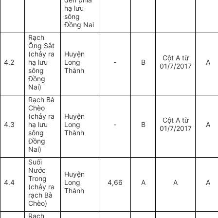
hạ lưu
sông
Đồng Nai
Rạch
Ông Sắt
(chảy ra
Huyện
Cột A từ
4.2
hạ lưu
Long
-
B
A
01/7/2017
sông
Thành
Đồng
Nai)
Rạch Bà
Chèo
(chảy ra
Huyện
Cột A từ
4.3
hạ lưu
Long
-
B
A
01/7/2017
sông
Thành
Đồng
Nai)
Suối
Nước
Huyện
Trong
4.4
Long
4,66
A
A
A
(chảy ra
Thành
rạch Bà
Chèo)
Rạch