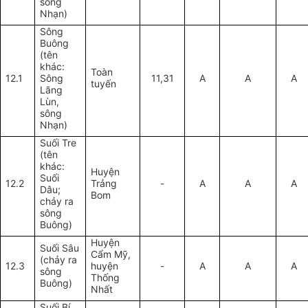
sông
Nhạn)
Sông
Buông
(tên
khác:
Toàn
12.1
Sông
11,31
A
A
A
tuyến
Lãng
Lùn,
sông
Nhạn)
Suối Tre
(tên
khác:
Huyện
Suối
12.2
Trảng
-
A
A
A
Dâu;
Bom
chảy ra
sông
Buông)
Huyện
Suối Sâu
Cẩm Mỹ,
(chảy ra
12.3
huyện
-
A
A
A
sông
Thống
Buông)
Nhất
Suối Bí