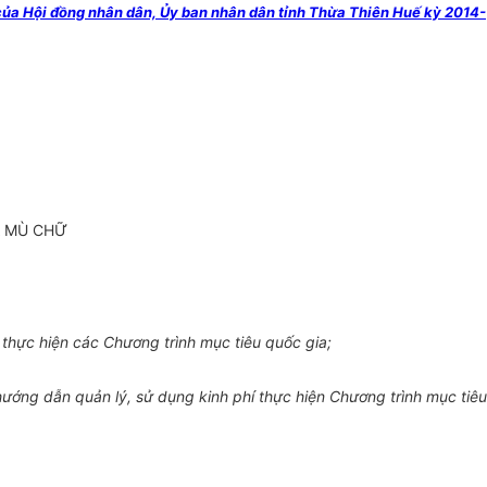
của Hội đồng nhân dân, Ủy ban nhân dân tỉnh Thừa Thiên Huế kỳ 2014-
A MÙ CHỮ
hực hiện các Chương trình mục tiêu quốc gia;
 hướng dẫn qu
ả
n
l
ý, sử dụng kinh phí thực hiện Chương trình mục tiêu