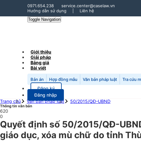
0971.654.238
service.center@caselaw.vn
Hướng dẫn sử dụng
|
Liên hệ
Toggle Navigation
Giới thiệu
Giải pháp
Bảng giá
Bài viết
Bản án
Hợp đồng mẫu
Văn bản pháp luật
Tra cứu 
Đăng ký
Đăng nhập
Trang chủ
Văn bản pháp luật
50/2015/QĐ-UBND
Thông tin văn bản
620
0
Quyết định số 50/2015/QĐ-UBND 
giáo dục, xóa mù chữ do tỉnh Th