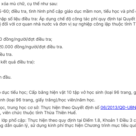
 xóa mù chữ, cụ thể như sau:
15-60; điều tra, tình hình phổ cập giáo dục mầm non, tiểu học và phổ
ập số liệu điều tra:
Á
p dụng ch
ế
độ công tác phí quy định tại Quyết
ị đối với cơ quan nhà nước và đơn vị sự nghiệp công lập thuộc t
ỉ
nh T
00 đồng/người/đợt điều tra;
 120.000 đồng/người/đợt điều tra.
ều tra
.
u kết quả điều tra):
n đầu.
o
d
ục ti
ể
u học; Cấp bằng hiện vật 10 tập vở học sinh (loại 96
tr
ang, g
i
nh (loại 96 trang, giấy tr
ắ
ng)/học v
i
ên/năm học.
ọc, trung học cơ sở: Thực hi
ệ
n theo Quyết định s
ố
06/2013/QĐ-UB
, viên chức thuộc tỉnh Thừa Thiên Huế.
, lớp ph
ổ
cập: Thực hiện theo quy định tại Điểm 1.8, Khoản 1 Điều 3 c
ớng
d
ẫn quản lý, sử dụng k
i
nh phí thực hiện Chương
tr
ình mục tiêu qu