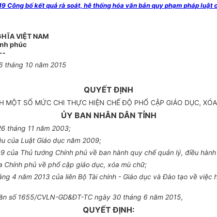
 Công bố kết quả rà soát, hệ thống hóa văn bản quy phạm pháp luật 
GHĨA VIỆT NAM
ạnh phúc
--
6
tháng
10
năm
2015
QUYẾT ĐỊNH
H MỘT SỐ MỨC CHI THỰC HIỆN CHẾ ĐỘ PHỔ CẬP GIÁO DỤC, XÓ
ỦY BAN NHÂN DÂN TỈNH
26 tháng 11 năm 2003;
ều của Luật Giáo dục năm 2009;
 của Thủ tướng Chính phủ về ban hành quy chế quản lý, điều hành t
 Chính phủ về ph
ổ
cập giáo dục, xóa mù chữ;
ng 4 năm 2013 của liên Bộ Tài ch
í
nh - Giáo dục và Đào tạo về việc
ng văn số 1655/CVLN-GD&ĐT-TC ngày 30 tháng 6 năm 2015,
QUYẾT ĐỊNH: