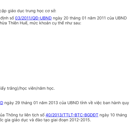
 cập giáo dục trung học cơ sở:
 định số
03/2011/QĐ-UBND
ng
ày
20 tháng 01 năm 2011 của UBND
hừa Thiên Hu
ế
, mức khoán cụ thể như sau:
iấy tr
ắ
ng)/học viên/năm học.
ND
ngày 29 tháng 01 năm 2013 của UBND tỉnh về việc ban hành quy
ủa Thông tư liên tịch số
40/2013/TTLT-BTC-BGDĐT
ngày 10 tháng
ố
c gia giáo dục và đào tạo giai đoạn 2012
-
2015.