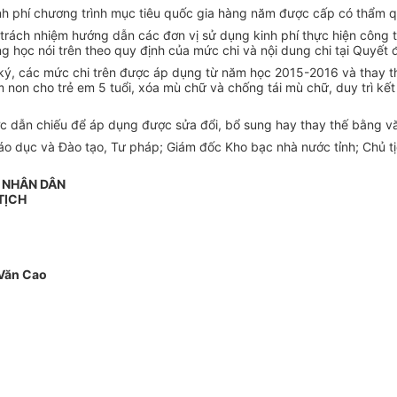
nh ph
í
chương trình mục tiêu quốc gia hàng năm được cấp có thẩm 
trách nhiệm hướng dẫn các đơn vị sử dụng kinh phí thực hiện công t
g học nói trên theo quy định của mức chi và nội dung chi tại Quyết 
 ký, các mức chi trên được áp dụng từ năm học 2015-2016 và thay 
non cho trẻ em 5 tuổi, xóa mù chữ và chống tái mù chữ, duy trì kết
c dẫn chiếu để áp dụng được sửa đổi, bổ sung hay thay thế bằng vă
áo dục và Đào tạo, Tư pháp; Giám đốc Kho bạc nhà nước tỉnh; Chủ t
N NHÂN DÂN
TỊCH
Văn Cao