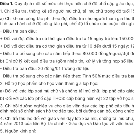
Điều 1.
Quy định một số mức chi thực hiện chế độ phổ cập giáo dục,
1. Chi điều tra, thống kê số người mù chữ, tái mù chữ trong độ tuổi 
a)
Chi khoán công tác phí theo đợt điều tra cho người tham gia thu th
tỉnh ban hành chế độ công tác phí, chế độ tổ chức các cuộc hội ngh
-
Điều tra ban đầu:
+ Đối với đợt điều tra có thời gian điều tra từ 15 ngày trở lên: 150.0
+ Đối với đợt điều tra có thời gian điều tra từ 10 đến dưới 15 ngày:
-
Điều tra bổ sung cho các năm tiếp theo: 80.000 đồng/người/đợt đi
b) Chi xử lý kết quả điều tra (gồm nhập tin, xử lý và tổng hợp s
ố
liệ
-
Điều tra ban đầu: 20 đồng/01 trường
d
ữ liệu;
-
Điều tra bổ sung cho các năm tiếp theo: Tính 50% mức điều tra ba
2.
Hỗ trợ học phẩm cho học viên tham gia lớp học:
a) Đối với các lớp xoá mù chữ và chống tái mù chữ; lớp phổ cập
giá
b)
Đối với các lớp phổ cập THCS: cấp bằng hiện vật 22 tập vở học s
3.
Ch
i
bồi dưỡng nghiệp vụ cho giáo viên
d
ạy các lớp phổ cập tiểu h
định một số chính sách hỗ trợ đào tạo, bồi dưỡng cán bộ, công chức
4.
Chi trả thù lao đối với giáo viên dạy lớp xóa mù, chống tái mù chữ
4 năm 2013 của liên Bộ Tài chính - Giáo dục và Đào tạo về việc hư
5.
Nguồn kinh phí: