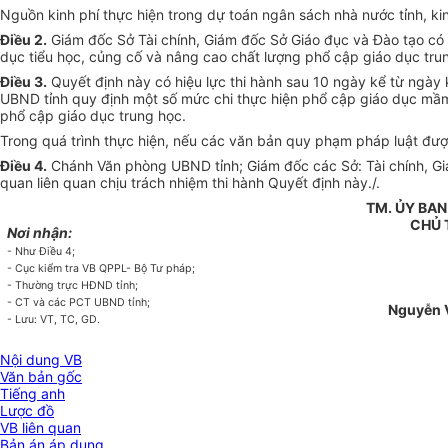
Nguồn kinh phí thực hiện trong
d
ự toán ngân sách nhà nước tỉnh, ki
Điều 2.
Giám đốc Sở Tài chính, Giám đốc Sở Giáo đục và Đào tạo có 
dục tiểu học, củng cố và nâng cao chất lượng phổ cập giáo dục trun
Điều 3.
Quyết định này có hiệu lực thi hành sau 10 ngày kể từ ngày
UBND tỉnh quy định một số mức chi thực hiện phổ cập giáo dục mầm 
phổ cập giáo dục trung học.
Trong quá trình thực hiện, nếu các văn bản quy phạm pháp luật đượ
Điều 4.
Chánh Văn phòng UBND tỉnh; Giám đốc các Sở: Tài chính, Gi
quan liên quan chịu trách nhiệm thi hành Quyết định này./.
TM. ỦY BA
CHỦ
Nơi nhận:
-
Như Đi
ề
u 4;
-
Cục kiểm tra VB QPPL- Bộ Tư pháp;
-
Thường trực HĐND t
ỉ
nh;
-
CT và các PCT UBND t
ỉ
nh;
Nguyễn 
-
Lưu: VT, TC, GD.
Nội dung VB
Văn bản gốc
Tiếng anh
Lược đồ
VB liên quan
Bản án áp dụng