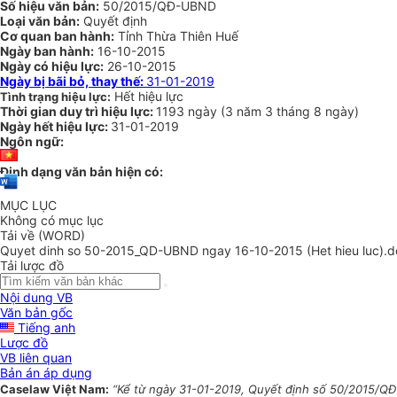
Số hiệu văn bản:
50/2015/QĐ-UBND
Loại văn bản:
Quyết định
Cơ quan ban hành:
Tỉnh Thừa Thiên Huế
Ngày ban hành:
16-10-2015
Ngày có hiệu lực:
26-10-2015
Ngày bị bãi bỏ, thay thế:
31-01-2019
Hết hiệu lực
Tình trạng hiệu lực:
Thời gian duy trì hiệu lực:
1193 ngày
(
3 năm
3 tháng
8 ngày
)
Ngày hết hiệu lực:
31-01-2019
Ngôn ngữ:
Định dạng văn bản hiện có:
MỤC LỤC
Không có mục lục
Tải về (WORD)
Quyet dinh so 50-2015_QD-UBND ngay 16-10-2015 (Het hieu luc).d
Tải lược đồ
Nội dung VB
Văn bản gốc
Tiếng anh
Lược đồ
VB liên quan
Bản án áp dụng
Caselaw Việt Nam:
“Kể từ ngày 31-01-2019, Quyết định số 50/2015/QĐ