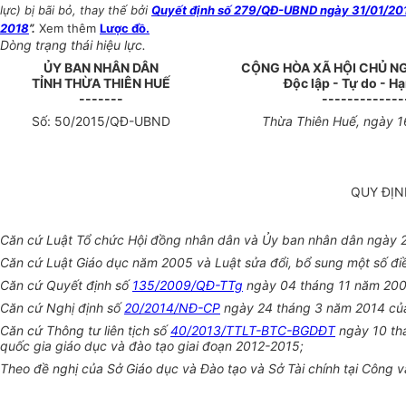
lực) bị bãi bỏ, thay thế bởi
Quyết định số 279/QĐ-UBND ngày 31/01/2019
2018
”.
Xem thêm
Lược đồ.
Dòng trạng thái hiệu lực.
Ủ
Y BAN NHÂN DÂN
CỘNG HÒA XÃ HỘI CHỦ N
T
Ỉ
NH THỪA THI
Ê
N HUẾ
Độc lập - Tự do - H
-------
-------------
Số:
50
/2015/QĐ-UBND
Thừa Thiên Huế
, ngày
1
QUY ĐỊN
Căn cứ Luật Tổ chức Hội đồng nhân dân và Ủy ban nhân dân ngày 
Căn cứ Luật Giáo dục năm 2005 và Luật sửa đổi, bổ sung một số đi
Căn cứ Quyết định số
135/2009/QĐ-TTg
ngày 04 tháng 11 năm 2009
Căn cứ Nghị định số
20/2014/NĐ-CP
ngày 24 tháng 3 năm 2014 của
Căn cứ Thông tư liên tịch số
40/2013/TTLT-BTC-BGDĐT
ngày 10 thá
quốc gia giáo dục và đào tạo giai đoạn 2012-2015
;
Theo đề nghị của Sở Giáo dục và Đào tạo và Sở Tài chính tại Cô