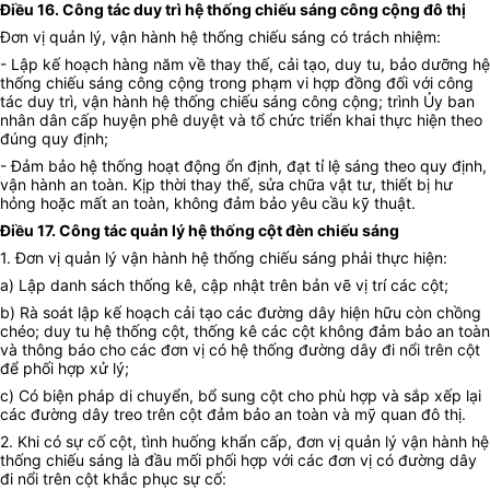
Điều 16. Công tác duy trì hệ thống chiếu sáng công cộng đô thị
Đơn vị quản lý, vận hành hệ thống chiếu sáng có trách nhiệm:
- Lập kế hoạch hàng năm về thay thế, cải tạo, duy tu, bảo dưỡng hệ
thống chiếu sáng công cộng trong phạm vi hợp đồng đối với công
tác duy trì, vận hành hệ thống chiếu sáng công cộng; trình Ủy ban
nhân dân cấp huyện phê duyệt và tổ chức triển khai thực hiện theo
đúng quy định;
- Đảm bảo hệ thống hoạt động ổn định, đạt tỉ lệ sáng theo quy định,
vận hành an toàn. Kịp thời thay thế, sửa chữa vật tư, thiết bị hư
hỏng hoặc mất an toàn, không đảm bảo yêu cầu kỹ thuật.
Điều 17. Công tác quản lý hệ thống cột đèn chiếu sáng
1. Đơn vị quản lý vận hành hệ thống chiếu sáng phải thực hiện:
a) Lập danh sách thống kê, cập nhật trên bản vẽ vị trí các cột;
b) Rà soát lập kế hoạch cải tạo các đường dây hiện hữu còn chồng
chéo; duy tu hệ thống cột, thống kê các cột không đảm bảo an toàn
và thông báo cho các đơn vị có hệ thống đường dây đi nổi trên cột
để phối hợp xử lý;
c) Có biện pháp di chuyển, bổ sung cột cho phù hợp và sắp xếp lại
các đường dây treo trên cột đảm bảo an toàn và mỹ quan đô thị.
2. Khi có sự cố cột, tình huống khẩn cấp, đơn vị quản lý vận hành hệ
thống chiếu sáng là đầu mối phối hợp với các đơn vị có đường dây
đi nổi trên cột khắc phục sự cố: