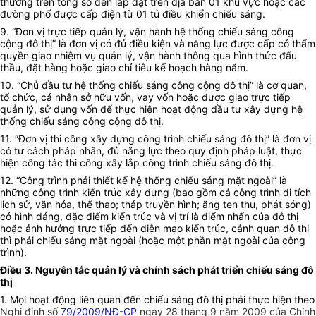
thường trên tổng số đèn lắp đặt trên địa bàn 01 khu vực hoặc các
đường phố được cấp điện từ 01 tủ điều khiển chiếu sáng.
9. “Đơn vị trực tiếp quản lý, vận hành hệ thống chiếu sáng công
cộng đô thị” là đơn vị có đủ điều kiện và năng lực được cấp có thẩm
quyền giao nhiệm vụ quản lý, vận hành thông qua hình thức đấu
thầu, đặt hàng hoặc giao chỉ tiêu kế hoạch hàng năm.
10. “Chủ đầu tư hệ thống chiếu sáng công cộng đô thị” là cơ quan,
tổ chức, cá nhân sở hữu vốn, vay vốn hoặc được giao trực tiếp
quản lý, sử dụng vốn để thực hiện hoạt động đầu tư xây dựng hệ
thống chiếu sáng công cộng đô thị.
11. “Đơn vị thi công xây dựng công trình chiếu sáng đô thị” là đơn vị
có tư cách pháp nhân, đủ năng lực theo quy định pháp luật, thực
hiện công tác thi công xây lắp công trình chiếu sáng đô thị.
12. “Công trình phải thiết kế hệ thống chiếu sáng mặt ngoài” là
những công trình kiến trúc xây dựng (bao gồm cả công trình di tích
lịch sử, văn hóa, thể thao; tháp truyền hình; ăng ten thu, phát sóng)
có hình dáng, đặc điểm kiến trúc và vị trí là điểm nhấn của đô thị
hoặc ảnh hưởng trực tiếp đến diện mạo kiến trúc, cảnh quan đô thị
thì phải chiếu sáng mặt ngoài (hoặc một phần mặt ngoài của công
trình).
Điều 3. Nguyên tắc quản lý và chính sách phát triển chiếu sáng đô
thị
1. Mọi hoạt động liên quan đến chiếu sáng đô thị phải thực hiện theo
Nghị định số
79/2009/NĐ-CP
ngày 28 tháng 9 năm 2009 của Chính