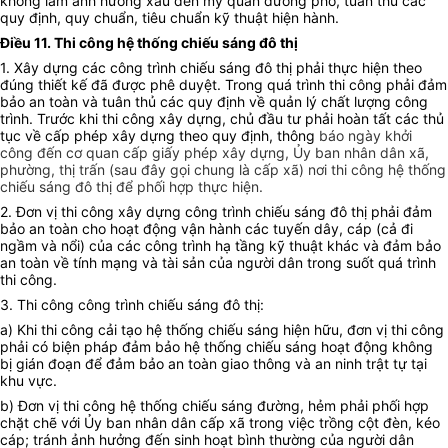
không làm ảnh hưởng xấu đến mỹ quan đường phố, tuân thủ các
quy định, quy chuẩn, tiêu chuẩn kỹ thuật hiện hành.
Điều 11. Thi công hệ thống chiếu sáng đô thị
1. Xây dựng các công trình chiếu sáng đô thị phải thực hiện theo
đúng thiết kế đã được phê duyệt. Trong quá trình thi công phải đảm
bảo an toàn và tuân thủ các quy định về quản lý chất lượng công
trình. Trước khi thi công xây dựng, chủ đầu tư phải hoàn tất các thủ
tục về cấp phép xây dựng theo quy định, thông
báo ngày khởi
công đến cơ quan cấp giấy phép xây dựng, Ủy ban nhân dân xã,
phường, thị trấn (sau đây gọi chung là cấp xã) nơi thi công hệ thống
chiếu sáng đô thị để phối hợp thực hiện.
2. Đơn vị thi công xây dựng công trình chiếu sáng đô thị phải đảm
bảo an toàn cho hoạt động vận hành các tuyến dây, cáp (cả đi
ngầm và nổi) của các công trình hạ tầng kỹ thuật khác và đảm bảo
an toàn về tính mạng và tài sản của người dân trong suốt quá trình
thi công.
3. Thi công công trình chiếu sáng đô thị:
a) Khi thi công cải tạo hệ thống chiếu sáng hiện hữu, đơn vị thi công
phải có biện pháp đảm bảo hệ thống chiếu sáng hoạt động không
bị gián đoạn để đảm bảo an toàn giao thông và an ninh trật tự tại
khu vực.
b) Đơn vị thi công hệ thống chiếu sáng đường, hẻm phải phối hợp
chặt chẽ với Ủy ban nhân dân cấp xã trong việc trồng cột đèn, kéo
cáp; tránh ảnh hưởng đến sinh hoạt bình thường của người dân