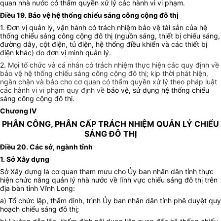
quan nhà nước có thẩm quyền xử lý các hành vi vi phạm.
Điều 19. Bảo vệ hệ thống chiếu sáng công cộng đô thị
1. Đơn vị quản lý, vận hành có trách nhiệm bảo vệ tài sản của hệ
thống chiếu sáng công cộng đô thị (nguồn sáng, thiết bị chiếu sáng,
đường dây, cột điện, tủ điện, hệ thống điều khiển và các thiết bị
điện khác) do đơn vị mình quản lý.
2.
Mọi tổ chức và cá nhân có trách nhiệm thực hiện các quy định về
bảo vệ hệ thống chiếu sáng công cộng đô thị; kịp thời phát hiện,
ngăn chặn và báo cho cơ quan có thẩm quyền xử lý theo pháp luật
các hành vi vi phạm quy định về
bảo vệ, sử dụng hệ thống chiếu
sáng công cộng đô thị.
Chương IV
PHÂN CÔNG, PHÂN CẤP TRÁCH NHIỆM QUẢN LÝ CHIẾU
SÁNG ĐÔ THỊ
Điều 20. Các sở, ngành tỉnh
1. Sở Xây dựng
Sở Xây dựng là cơ quan tham mưu cho Ủy ban nhân dân tỉnh thực
hiện chức năng quản lý nhà nước về lĩnh vực chiếu sáng đô thị trên
địa bàn tỉnh Vĩnh Long:
a) Tổ chức lập, thẩm định, trình Ủy ban nhân dân tỉnh phê duyệt quy
hoạch chiếu sáng đô thị;