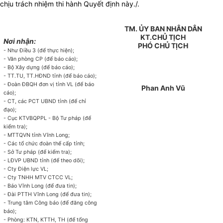
chịu trách nhiệm thi hành Quyết định này./.
TM. ỦY BAN NHÂN DÂN
KT.CHỦ TỊCH
Nơi nhận:
PHÓ CHỦ TỊCH
- Như Điều 3 (để thực hiện);
- Văn phòng CP (để báo cáo);
- Bộ Xây dựng (để báo cáo);
- TT.TU, TT.HĐND tỉnh (để báo cáo);
- Đoàn ĐBQH đơn vị tỉnh VL (để báo
Phan Anh Vũ
cáo);
- CT, các PCT UBND tỉnh (để chỉ
đạo);
- Cục KTVBQPPL - Bộ Tư pháp (để
kiểm tra);
- MTTQVN tỉnh Vĩnh Long;
- Các tổ chức đoàn thể cấp tỉnh;
- Sở Tư pháp (để kiểm tra);
- LĐVP UBND tỉnh (để theo dõi);
- Cty Điện lực VL;
- Cty TNHH MTV CTCC VL;
- Báo Vĩnh Long (để đưa tin);
- Đài PTTH Vĩnh Long (để đưa tin);
- Trung tâm Công báo (để đăng công
báo);
- Phòng: KTN, KTTH, TH (để tổng