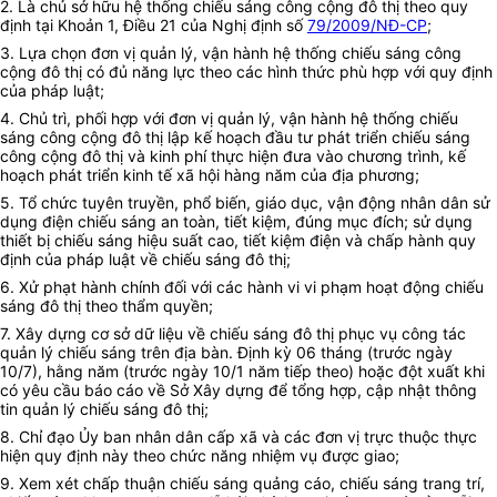
2. Là chủ sở hữu hệ thống chiếu sáng công cộng đô thị theo quy
định tại Khoản 1, Điều 21 của Nghị định số
79/2009/NĐ-CP
;
3. Lựa chọn đơn vị quản lý, vận hành hệ thống chiếu sáng công
cộng đô thị có đủ năng lực theo các hình thức phù hợp với quy định
của pháp luật;
4. Chủ trì, phối hợp với đơn vị quản lý, vận hành hệ thống chiếu
sáng công cộng đô thị lập kế hoạch đầu tư phát triển chiếu sáng
công cộng đô thị và kinh phí thực hiện đưa vào chương trình, kế
hoạch phát triển kinh tế xã hội hàng năm của địa phương;
5. Tổ chức tuyên truyền, phổ biến, giáo dục, vận động nhân dân sử
dụng điện chiếu sáng an toàn, tiết kiệm, đúng mục đích; sử dụng
thiết bị chiếu sáng hiệu suất cao, tiết kiệm điện và chấp hành quy
định của pháp luật về chiếu sáng đô thị;
6. Xử phạt hành chính đối với các hành vi vi phạm hoạt động chiếu
sáng đô thị theo thẩm quyền;
7. Xây dựng cơ sở dữ liệu về chiếu sáng đô thị phục vụ công tác
quản lý chiếu sáng trên địa bàn. Định kỳ 06 tháng (trước ngày
10/7), hằng năm (trước ngày 10/1 năm tiếp theo) hoặc đột xuất khi
có yêu cầu báo cáo về Sở Xây dựng để tổng hợp, cập nhật thông
tin quản lý chiếu sáng đô thị;
8. Chỉ đạo Ủy ban nhân dân cấp xã và các đơn vị trực thuộc thực
hiện quy định này theo chức năng nhiệm vụ được giao;
9. Xem xét chấp thuận chiếu sáng quảng cáo, chiếu sáng trang trí,