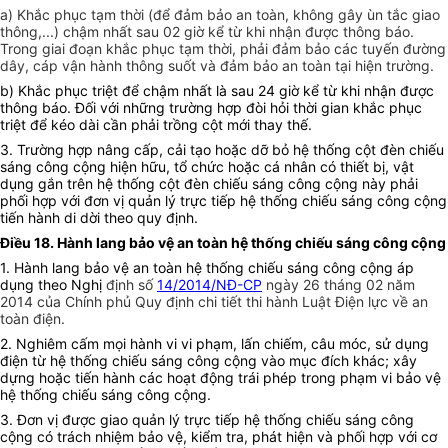
a) Khắc phục tạm thời (để đảm bảo an toàn, không gây ùn tắc giao
thông,...) chậm nhất sau 02 giờ kể từ khi nhận được thông báo.
Trong giai đoạn khắc phục tạm thời, phải đảm bảo các tuyến đường
dây, cáp vận hành thông suốt và đảm bảo an toàn tại hiện trường.
b) Khắc phục triệt để chậm nhất là sau 24 giờ kể từ khi nhận được
thông báo. Đối với những trường hợp đòi hỏi thời gian khắc phục
triệt để kéo dài cần phải trồng cột mới thay thế.
3. Trường hợp nâng cấp, cải tạo hoặc dỡ bỏ hệ thống cột đèn chiếu
sáng công cộng hiện hữu, tổ chức hoặc cá nhân có thiết bị, vật
dụng gắn trên hệ thống cột đèn chiếu sáng công cộng này phải
phối hợp với đơn vị quản lý trực tiếp hệ thống chiếu sáng công cộng
tiến hành di dời theo quy định.
Điều 18. Hành lang bảo vệ an toàn hệ thống chiếu sáng công cộng
1. Hành lang bảo vệ an toàn hệ thống chiếu sáng công cộng áp
dụng theo Nghị
định số
14/2014/NĐ-CP
ngày 26 tháng 02 năm
2014 của Chính phủ Quy định chi tiết thi hành Luật Điện lực về an
toàn điện.
2. Nghiêm cấm mọi hành vi vi phạm, lấn chiếm, câu móc, sử dụng
điện từ hệ thống chiếu sáng công cộng vào mục đích khác; xây
dựng hoặc tiến hành các hoạt động trái phép trong phạm vi bảo vệ
hệ thống chiếu sáng công cộng.
3. Đơn vị được giao quản lý trực tiếp hệ thống chiếu sáng công
cộng có trách nhiệm bảo vệ, kiểm tra, phát hiện và phối hợp với cơ