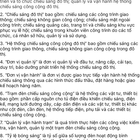
triển và tổ chức chiếu sáng đô thị; quản lý và vận hành hệ thống
chiếu sáng công cộng đô thị.
2. “Chiếu sáng đô thị” bao gồm: chiếu sáng các công trình giao
thông; chiếu sáng không gian công cộng; chiếu sáng mặt ngoài
công trình; chiếu sáng quảng cáo, trang trí và chiếu sáng khu vực
phục vụ lễ hội; chiếu sáng trong khuôn viên công trình do các tổ
chức, cá nhân sở hữu, quản lý và sử dụng.
3. “Hệ thống chiếu sáng công cộng đô thị” bao gồm chiếu sáng các
công trình giao thông, chiếu sáng không gian công cộng trong đô
thị.
4. “Đơn vị quản lý” là đơn vị quản lý về đầu tư, nâng cấp, cải tạo,
duy trì, bảo dưỡng phát triển hệ thống chiếu sáng đô thị.
5. “Đơn vị vận hành” là đơn vị được giao trực tiếp vận hành hệ thống
chiếu sáng thông qua các hình thức đấu thầu, đặt hàng hoặc giao
kế hoạch hàng năm.
6. “Trạm đèn chiếu sáng công cộng” là hệ thống các vật tư, thiết bị
bao gồm: phần cấp nguồn cho tủ điện điều khiển chiếu sáng, điện
kế, mạng lưới đường dây, cáp dẫn điện và các vật tư, thiết bị khác
như cột đèn, cần đèn, hệ thống tiếp điện, phụ tải và các thiết bị
chiếu sáng công cộng.
7. “Quản lý vận hành trạm” là quá trình thực hiện các công việc kiểm
tra, vận hành, quản lý một trạm đèn chiếu sáng công cộng.
8. “Tỷ lệ bóng sáng” là tỷ số giữa số lượng đèn hoạt động bình