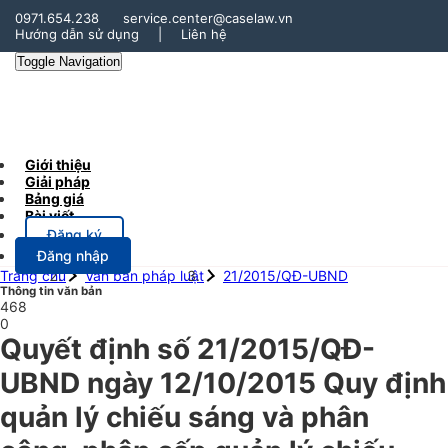
0971.654.238
service.center@caselaw.vn
Hướng dẫn sử dụng
|
Liên hệ
Toggle Navigation
Giới thiệu
Giải pháp
Bảng giá
Bài viết
Đăng ký
Đăng nhập
Trang chủ
Văn bản pháp luật
21/2015/QĐ-UBND
Thông tin văn bản
468
0
Quyết định số 21/2015/QĐ-
UBND ngày 12/10/2015 Quy định
quản lý chiếu sáng và phân