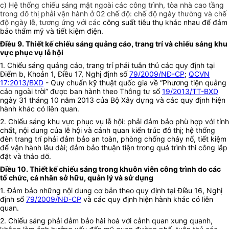
c) Hệ thống chiếu sáng mặt ngoài các công trình, tòa nhà cao tầng
trong đô thị phải vận hành ở 02 chế độ: chế độ ngày thường và chế
độ ngày lễ, tương ứng với các
công suất tiêu thụ khác nhau để đảm
bảo thẩm mỹ và tiết kiệm điện.
Điều 9. Thiết kế chiếu sáng quảng cáo, trang trí và chiếu sáng khu
vực phục vụ lễ hội
1. Chiếu sáng quảng cáo, trang trí phải tuân thủ các quy định tại
Điểm b, Khoản 1, Điều 17, Nghị định số
79/2009/NĐ-CP
;
QCVN
17:2013/BXD
-
Quy chuẩn kỹ thuật quốc gia về “Phương tiện quảng
cáo ngoài trời”
được ban hành theo Thông tư số
19/2013/TT-BXD
ngày 31 tháng 10 năm 2013 của Bộ Xây dựng và các quy định hiện
hành khác có liên quan.
2. Chiếu sáng khu vực phục vụ lễ hội: phải đảm bảo phù hợp với tính
chất, nội dung của lễ hội và cảnh quan kiến trúc đô thị; hệ thống
đèn trang trí phải đảm bảo an toàn, phòng chống cháy nổ, tiết kiệm
để vận hành lâu dài; đảm bảo thuận tiện trong quá trình thi công lắp
đặt và tháo dỡ.
Điều 10. Thiết kế chiếu sáng trong khuôn viên công trình do các
tổ chức, cá nhân sở hữu, quản lý và sử dụng
1. Đảm bảo những nội dung cơ bản theo quy định tại Điều 16, Nghị
định số
79/2009/NĐ-CP
và các quy định hiện hành khác có liên
quan.
2. Chiếu sáng phải đảm bảo hài hoà với cảnh quan xung quanh,