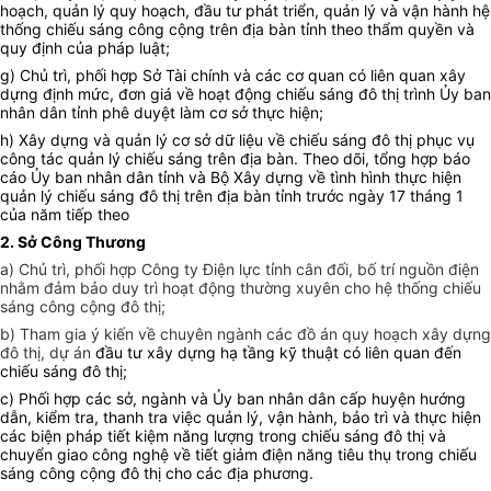
hoạch, quản lý quy hoạch, đầu tư phát triển, quản lý và vận hành hệ
thống chiếu sáng công cộng trên địa bàn tỉnh theo thẩm quyền và
quy định của pháp luật;
g) Chủ trì, phối hợp Sở Tài chính và các cơ quan có liên quan xây
dựng định mức, đơn giá về hoạt động chiếu sáng đô thị trình Ủy ban
nhân dân tỉnh phê duyệt làm cơ sở thực hiện;
h) Xây dựng và quản lý cơ sở dữ liệu về chiếu sáng đô thị phục vụ
công tác quản lý chiếu sáng trên địa bàn. Theo dõi, tổng hợp báo
cáo Ủy ban nhân dân tỉnh và Bộ Xây dựng về tình hình thực hiện
quản lý chiếu sáng đô thị trên địa bàn tỉnh trước ngày 17 tháng 1
của năm tiếp theo
2. Sở Công Thương
a) Chủ trì, phối hợp Công ty Điện lực tỉnh cân đối, bố trí nguồn điện
nhằm đảm bảo duy trì hoạt động thường xuyên cho hệ thống chiếu
sáng công cộng đô thị;
b) Tham gia ý kiến về chuyên ngành các đồ án quy hoạch xây dựng
đô thị, dự án
đầu tư xây dựng hạ tầng kỹ thuật có liên quan đến
chiếu sáng đô thị;
c) Phối hợp các sở, ngành và Ủy ban nhân dân cấp huyện hướng
dẫn, kiểm tra, thanh tra việc quản lý, vận hành, bảo trì và thực hiện
các biện pháp tiết kiệm năng lượng trong chiếu sáng đô thị và
chuyển giao công nghệ về tiết giảm điện năng tiêu thụ trong chiếu
sáng công cộng đô thị cho các địa phương.