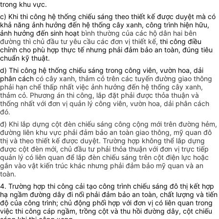
trong khu vực.
c) Khi thi công hệ thống chiếu sáng theo thiết kế được duyệt mà có
khả năng ảnh hưởng đến hệ thống cây xanh, công trình hiện hữu,
ảnh hưởng đến sinh hoạt
bình thường của các hộ dân hai bên
đường thì chủ đầu tư yêu cầu các đơn vị thiết kế,
thi công điều
chỉnh cho phù hợp thực tế nhưng phải đảm bảo an toàn, đúng tiêu
chuẩn kỹ thuật.
d) Thi công hệ thống chiếu sáng trong công viên, vườn hoa, dải
phân cách
có cây xanh, thảm cỏ trên các tuyến đường giao thông
phải hạn chế thấp nhất việc ảnh hưởng đến hệ thống cây xanh,
thảm cỏ. Phương án thi công, lắp đặt phải được thỏa thuận và
thống nhất với đơn vị quản lý công viên, vườn hoa, dải phân cách
đó.
đ) Khi lắp dựng cột đèn chiếu sáng công cộng mới trên đường hẻm,
đường liên khu vực phải đảm bảo an toàn giao thông, mỹ quan đô
thị và theo thiết kế được duyệt. Trường hợp không thể lắp dựng
được cột đèn mới, chủ đầu tư phải thỏa thuận với đơn vị trực tiếp
quản lý có liên quan để lắp đèn chiếu sáng trên cột điện lực hoặc
gắn vào vật kiến trúc khác nhưng phải đảm bảo mỹ quan và an
toàn.
4. Trường hợp thi công cải tạo công trình chiếu sáng đô thị kết hợp
hạ ngầm đường dây đi nổi phải đảm bảo an toàn, chất lượng và tiến
độ của công trình; chủ động phối hợp với đơn vị có liên quan trong
việc thi công cáp ngầm, trồng cột và thu hồi đường dây, cột chiếu