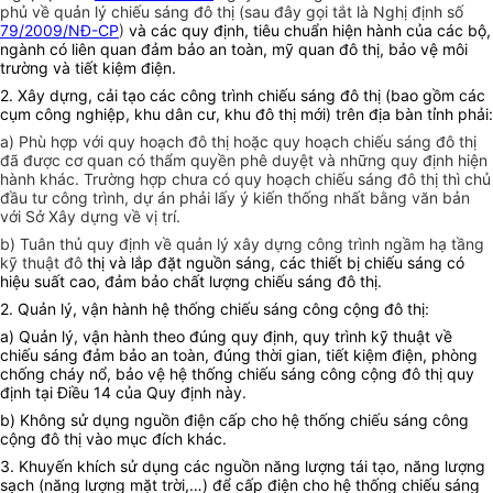
phủ về quản lý chiếu sáng đô thị (sau đây gọi tắt là Nghị định số
79/2009/NĐ-CP
)
và các quy định, tiêu chuẩn hiện hành của các bộ,
ngành có liên quan đảm bảo an toàn, mỹ quan đô thị, bảo vệ môi
trường và tiết kiệm điện.
2. Xây dựng, cải tạo các công trình chiếu sáng đô thị (bao gồm các
cụm công nghiệp, khu dân cư, khu đô thị mới) trên địa bàn tỉnh phải:
a) Phù hợp với quy hoạch đô thị hoặc quy hoạch chiếu sáng đô thị
đã được cơ quan có thẩm quyền phê duyệt và những quy định hiện
hành khác. Trường hợp chưa có quy hoạch chiếu sáng đô thị thì chủ
đầu tư công trình, dự án phải lấy ý kiến thống nhất bằng văn bản
với Sở Xây dựng về vị trí.
b) Tuân thủ quy định về quản lý xây dựng công trình ngầm hạ tầng
kỹ thuật đô
thị và lắp đặt nguồn sáng, các thiết bị chiếu sáng có
hiệu suất cao, đảm bảo chất lượng chiếu sáng đô thị.
2. Quản lý, vận hành hệ thống chiếu sáng công cộng đô thị:
a) Quản lý, vận hành theo đúng quy định, quy trình kỹ thuật về
chiếu sáng đảm bảo an toàn, đúng thời gian, tiết kiệm điện, phòng
chống cháy nổ, bảo vệ hệ thống chiếu sáng công cộng đô thị quy
định tại Điều 14 của Quy định này.
b) Không sử dụng nguồn điện cấp cho hệ thống chiếu sáng công
cộng đô thị vào mục đích khác.
3. Khuyến khích sử dụng các nguồn năng lượng tái tạo, năng lượng
sạch (năng lượng mặt trời,…) để cấp điện cho hệ thống chiếu sáng