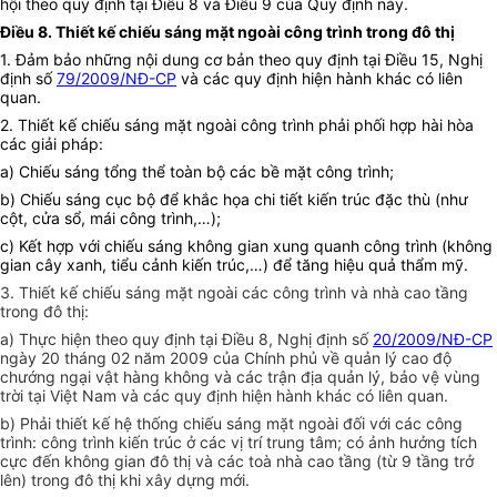
hội theo quy định tại Điều 8 và Điều 9 của Quy định này.
Điều 8. Thiết kế chiếu sáng mặt ngoài công trình trong đô thị
1. Đảm bảo những nội dung cơ bản theo quy định tại Điều 15, Nghị
định số
79/2009/NĐ-CP
và các quy định hiện hành khác có liên
quan.
2. Thiết kế chiếu sáng mặt ngoài công trình phải phối hợp hài hòa
các giải pháp:
a) Chiếu sáng tổng thể toàn bộ các bề mặt công trình;
b) Chiếu sáng cục bộ để khắc họa chi tiết kiến trúc đặc thù (như
cột, cửa sổ, mái công trình,…);
c) Kết hợp với chiếu sáng không gian xung quanh công trình (không
gian cây xanh, tiểu cảnh kiến trúc,…) để tăng hiệu quả thẩm mỹ.
3. Thiết kế chiếu sáng mặt ngoài các công trình và nhà cao tầng
trong đô thị:
a) Thực hiện theo quy định tại Điều 8, Nghị định số
20/2009/NĐ-CP
ngày 20 tháng 02 năm 2009 của Chính phủ về quản lý cao độ
chướng ngại vật hàng không và các trận địa quản lý, bảo vệ vùng
trời tại Việt Nam và các quy định hiện hành khác có liên quan.
b) Phải thiết kế hệ thống chiếu sáng mặt ngoài đối với các công
trình: công trình kiến trúc ở các vị trí trung tâm; có ảnh hưởng tích
cực đến không gian đô thị và các toà nhà cao tầng (từ 9 tầng trở
lên) trong đô thị khi xây dựng mới.