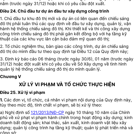
năm (trước ngày 31/12) hoặc khi có yêu cầu đột xuất.
Điều 24. Chủ đầu tư dự án đầu tư xây dựng công trình
1. Chủ đầu tư khu đô thị mới và dự án có liên quan đến chiếu sáng
đô thị phải tuân thủ các quy định về đầu tư xây dựng, quản lý, vận
hành hệ thống chiếu sáng đô thị. Khi thiết kế và thi công xây dựng
công trình chiếu sáng đô thị phải gắn kết đồng bộ với hạ tầng kỹ
thuật của các khu vực lân cận bảo đảm mỹ quan đô thị;
2. Tổ chức nghiệm thu, bàn giao các công trình, dự án chiếu sáng
đô thị do mình đầu tư theo quy định tại Điều 12 của Quy định này;
3. Định kỳ báo cáo 06 tháng (trước ngày 30/6), 01 năm (trước ngày
31/12) hoặc đột xuất khi có yêu cầu về Sở Xây dựng về tình hình
quản lý hệ thống chiếu sáng đô thị do mình quản lý.
Chương V
XỬ LÝ VI PHẠM VÀ TỔ CHỨC THỰC HIỆN
Điều 25. Xử lý vi phạm
1.
Các đơn vị, tổ chức, cá nhân vi phạm nội dung của Quy định này,
tùy theo mức độ, tính chất vi phạm, sẽ bị xử lý theo:
a) Nghị định số
121/2013/NĐ-CP
ngày 10 tháng 10 năm của Chính
phủ về xử phạt vi phạm hành chính trong hoạt động xây dựng; kinh
doanh bất động sản; khai thác, sản xuất, kinh doanh vật liệu xây
dựng; quản lý công trình hạ tầng kỹ thuật; quản lý phát triển nhà và
công sở;