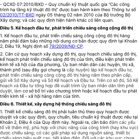
- QCXD 07:2010/BXD –
Quy chuẩn kỹ thuật quốc gia “Các công
trình hạ tầng kỹ thuật đô thị”
được ban hành kèm theo Thông tư số
02/2010/TT-BXD
ngày 05 tháng 02 năm 2010 của Bộ trưởng Bộ
Xây dựng; và các quy định hiện hành khác có liên quan.
Điều 5. Kế hoạch đầu tư, phát triển chiếu sáng công cộng đô thị
1. Kế hoạch đầu tư, phát triển chiếu sáng công cộng đô thị hàng
năm phải đảm bảo những nội dung cơ bản được quy định tại Khoản
2, Điều 19, Nghị định số
79/2009/NĐ-CP
.
2. Căn cứ quy hoạch xây dựng đô thị, quy hoạch chiếu sáng đô thị,
kế hoạch phát triển chiếu sáng đô thị của tỉnh, điều kiện phát triển
kinh tế xã hội của địa phương, Ủy ban nhân dân các huyện, thị xã,
thành phố (sau đây gọi chung là
cấp huyện) lập kế hoạch đầu tư,
phát triển chiếu sáng công cộng đô thị hàng năm theo phân cấp,
gửi về Sở Xây dựng và Sở Kế hoạch và Đầu tư. Trên cơ sở đó, Sở Kế
hoạch và Đầu tư tổng hợp đề xuất trình Ủy ban nhân dân tỉnh phê
duyệt, làm
cơ sở bố trí vào chương trình hoặc kế hoạch đầu tư phát
triển kinh tế - xã hội hàng năm của tỉnh.
Điều 6. Thiết kế, xây dựng hệ thống chiếu sáng đô thị
1. Thiết kế chiếu sáng đô thị phải tuân thủ theo quy hoạch được
duyệt và các quy định, quy chuẩn, tiêu chuẩn kỹ thuật được nêu tại
Khoản 2, Điều 4 của Quy định này. Ngoài ra, cần bảo
đảm các yếu
tố về thẩm mỹ, phù hợp với chức năng của công trình (hay khu vực)
được chiếu sáng; có các giải pháp sử dụng nguồn sáng, thiết bị
chiếu sáng hiệu suất cao, tiết kiệm điện. Đối với các khu vực chưa