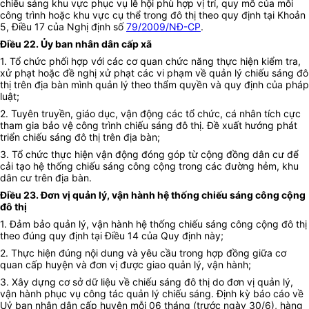
chiếu sáng khu vực phục vụ lễ hội phù hợp vị trí, quy mô của mỗi
công trình hoặc khu vực cụ thể trong đô thị theo quy định tại Khoản
5, Điều 17 của Nghị định số
79/2009/NĐ-CP
.
Điều 22. Ủy ban nhân dân cấp xã
1. Tổ chức phối hợp với các cơ quan chức năng thực hiện kiểm tra,
xử phạt hoặc đề nghị xử phạt các vi phạm về quản lý chiếu sáng đô
thị trên địa bàn mình quản lý theo thẩm quyền và quy định của pháp
luật;
2. Tuyên truyền, giáo dục, vận động các tổ chức, cá nhân tích cực
tham gia bảo vệ công trình chiếu sáng đô thị. Đề xuất hướng phát
triển chiếu sáng đô thị trên địa bàn;
3. Tổ chức thực hiện vận động đóng góp từ cộng đồng dân cư để
cải tạo hệ thống chiếu sáng công cộng trong các đường hẻm, khu
dân cư trên địa bàn.
Điều 23. Đơn vị quản lý, vận hành hệ thống chiếu sáng công cộng
đô thị
1. Đảm bảo quản lý, vận hành hệ thống chiếu sáng công cộng đô thị
theo đúng quy định tại Điều 14 của Quy định này;
2. Thực hiện đúng nội dung và yêu cầu trong hợp đồng giữa cơ
quan cấp huyện và đơn vị được giao quản lý, vận hành;
3. Xây dựng cơ sở dữ liệu về chiếu sáng đô thị do đơn vị quản lý,
vận hành phục vụ công tác quản lý chiếu sáng. Định kỳ báo cáo về
Uỷ ban nhân dân cấp huyện mỗi 06 tháng (trước ngày 30/6), hàng