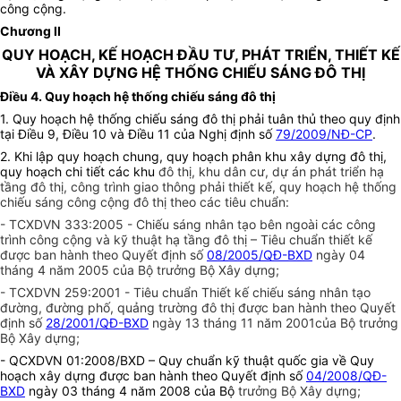
công cộng.
Chương II
QUY HOẠCH, KẾ HOẠCH ĐẦU TƯ, PHÁT TRIỂN, THIẾT KẾ
VÀ XÂY DỰNG HỆ THỐNG CHIẾU SÁNG ĐÔ THỊ
Điều 4. Quy hoạch hệ thống chiếu sáng đô thị
1. Quy hoạch hệ thống chiếu sáng đô thị phải tuân thủ theo quy định
tại Điều 9, Điều 10 và Điều 11 của Nghị định số
79/2009/NĐ-CP
.
2. Khi lập quy hoạch chung, quy hoạch phân khu xây dựng đô thị,
quy hoạch chi tiết các khu
đô thị, khu dân cư, dự án phát triển hạ
tầng đô thị, công trình giao thông phải thiết kế, quy hoạch hệ thống
chiếu sáng công cộng đô thị theo các tiêu chuẩn:
- TCXDVN 333:2005 - Chiếu sáng nhân tạo bên ngoài các công
trình công cộng và kỹ thuật hạ tầng đô thị – Tiêu chuẩn thiết kế
được ban hành theo Quyết định số
08/2005/QĐ-BXD
ngày 04
tháng 4 năm 2005 của Bộ trưởng Bộ Xây dựng;
- TCXDVN 259:2001 - Tiêu chuẩn Thiết kế chiếu sáng nhân tạo
đường, đường phố, quảng trường đô thị được
ban hành theo Quyết
định số
28/2001/QĐ-BXD
ngày 13 tháng 11 năm 2001của Bộ trưởng
Bộ Xây dựng;
- QCXDVN 01:2008/BXD – Quy chuẩn kỹ thuật quốc gia về Quy
hoạch xây dựng được ban hành theo Quyết định số
04/2008/QĐ-
BXD
ngày 03 tháng 4 năm 2008 của Bộ
trưởng Bộ Xây dựng;