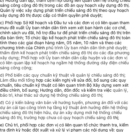
b) Hướng dẫn lập, thẩm định nội dung liên quan đến hệ thống chiếu
sáng công cộng đô thị trong các đồ án quy hoạch xây dựng đô thị.
Quản lý việc xây dựng phát triển chiếu sáng đô thị theo quy hoạch
xây dựng đô thị được cấp có thẩm quyền phê duyệt;
c) Phối hợp Sở Kế hoạch và Đầu tư và các đơn vị có liên quan tham
mưu đề xuất Ủy ban nhân dân tỉnh xem xét ban hành các cơ chế,
chính sách ưu đãi, hỗ trợ đầu tư để phát triển chiếu sáng đô thị trên
địa bàn tỉnh; Tổ chức lập kế hoạch phát triển chiếu sáng đô thị toàn
tỉnh theo các giai đoạn hàng năm, 05 năm, 10 năm và theo các
chương trình của Chính
phủ trình Ủy ban nhân dân tỉnh phê duyệt;
thẩm định kế hoạch phát triển chiếu sáng đô thị do các địa phương
xây dựng; Phối hợp với Ủy ban nhân dân cấp huyện và các đơn vị
có liên quan lập kế hoạch hạ ngầm hệ thống đường dây điện chiếu
sáng công cộng;
d) Phổ biến các quy chuẩn kỹ thuật về quản lý chiếu sáng đô thị;
Làm đầu mối tổng
hợp các kiến nghị về sửa đổi, bổ sung các quy
chuẩn, tiêu chuẩn kỹ thuật có liên quan trình Bộ Xây dựng xem xét
điều chỉnh, bổ sung; Hướng dẫn, đôn đốc và kiểm tra việc
quản lý,
bảo trì, khai thác sử dụng hệ thống chiếu sáng đô thị;
đ) Có ý kiến bằng văn bản về hướng tuyến, phương án đối với các
dự án cải tạo công trình hạ tầng kỹ thuật ảnh hưởng đến hệ thống
chiếu sáng đô thị hiện hữu, dự án xây dựng mới hệ thống chiếu
sáng đô thị, trường hợp chưa có quy hoạch chiếu sáng đô
thị;
e)
Chủ trì, phối hợp các đơn vị có liên quan tổ chức thanh tra, kiểm
tra định kỳ hoặc đột xuất và xử lý vi phạm các nội dung về: quy