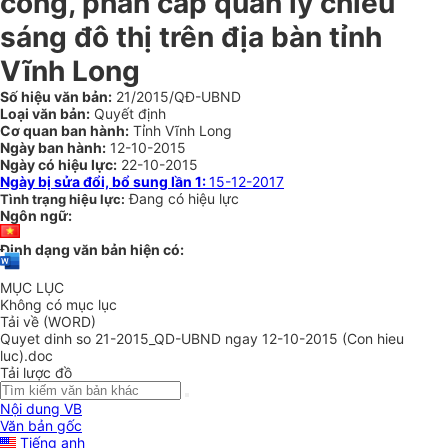
công, phân cấp quản lý chiếu
sáng đô thị trên địa bàn tỉnh
Vĩnh Long
Số hiệu văn bản:
21/2015/QĐ-UBND
Loại văn bản:
Quyết định
Cơ quan ban hành:
Tỉnh Vĩnh Long
Ngày ban hành:
12-10-2015
Ngày có hiệu lực:
22-10-2015
Ngày bị sửa đổi, bổ sung lần 1:
15-12-2017
Đang có hiệu lực
Tình trạng hiệu lực:
Ngôn ngữ:
Định dạng văn bản hiện có:
MỤC LỤC
Không có mục lục
Tải về (WORD)
Quyet dinh so 21-2015_QD-UBND ngay 12-10-2015 (Con hieu
luc).doc
Tải lược đồ
Nội dung VB
Văn bản gốc
Tiếng anh