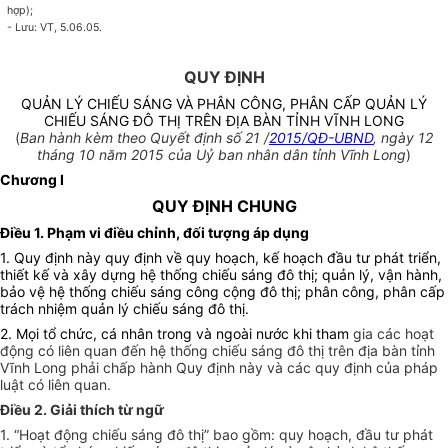
hợp);
- Lưu: VT, 5.06.05.
QUY ĐỊNH
QUẢN LÝ CHIẾU SÁNG VÀ PHÂN CÔNG, PHÂN CẤP QUẢN LÝ
CHIẾU SÁNG ĐÔ THỊ TRÊN ĐỊA BÀN TỈNH VĨNH LONG
(
Ban hành kèm theo Quyết định số 21 /
2015/QĐ-UBND
, ngày 12
tháng 10 năm 2015 của Uỷ ban nhân dân tỉnh Vĩnh Long
)
Chương I
QUY ĐỊNH CHUNG
Điều 1. Phạm vi điều chỉnh, đối tượng áp dụng
1. Quy định này quy định về quy hoạch, kế hoạch đầu tư phát triển,
thiết kế và xây dựng hệ thống chiếu sáng đô thị; quản lý, vận hành,
bảo vệ hệ thống chiếu sáng công cộng đô thị; phân công, phân cấp
trách nhiệm quản lý chiếu sáng đô thị.
2. Mọi tổ chức, cá nhân trong và ngoài nước khi tham
gia các hoạt
động có liên quan đến hệ thống chiếu sáng đô thị trên địa bàn tỉnh
Vĩnh Long phải chấp hành Quy định này và các quy định của pháp
luật có liên quan.
Điều 2. Giải thích từ ngữ
1. “Hoạt động chiếu sáng đô thị” bao gồm: quy hoạch, đầu tư phát