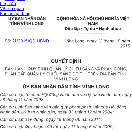
Lược đồ
VB liên quan
Bản án áp dụng
UỶ BAN NHÂN DÂN
CỘNG HÒA XÃ HỘI CHỦ NGHĨA VIỆT
TỈNH VĨNH LONG
NAM
--------
Độc lập - Tự do - Hạnh phúc
---------------
Số:
21/
2015/QĐ-UBND
Vĩnh Long, ngày 12 tháng 10 năm
2015
QUYẾT ĐỊNH
BAN HÀNH QUY ĐỊNH QUẢN LÝ CHIẾU SÁNG VÀ PHÂN CÔNG,
PHÂN CẤP QUẢN LÝ CHIẾU SÁNG ĐÔ THỊ TRÊN ĐỊA BÀN TỈNH
VĨNH LONG
ỦY BAN NHÂN DÂN TỈNH VĨNH LONG
Căn cứ Luật Tổ chức Hội đồng Nhân dân và Uỷ ban Nhân dân, ngày
26 tháng 11 năm 2003;
Căn cứ Luật Ban hành văn bản quy phạm pháp luật của Hội đồng
Nhân dân, Uỷ ban Nhân dân, ngày 03 tháng 12 năm 2004;
Căn cứ Luật Xây dựng, ngày 18 tháng 06 năm 2014;
Căn cứ Luật Quy hoạch đô thị, ngày 17 tháng 6 năm 2009;