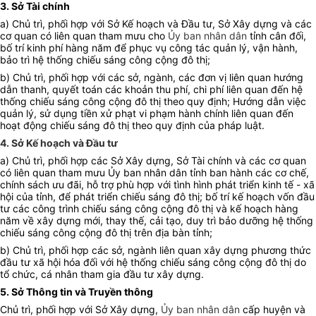
3. Sở Tài chính
a) Chủ trì, phối hợp với Sở Kế hoạch và Đầu tư, Sở Xây dựng và các
cơ quan có liên quan tham mưu cho
Ủy ban nhân dân
tỉnh cân đối,
bố trí kinh phí hàng năm để phục vụ công tác quản lý, vận hành,
bảo trì hệ thống chiếu sáng công cộng đô thị;
b) Chủ trì, phối hợp với các sở, ngành, các đơn vị liên quan hướng
dẫn thanh, quyết toán các khoản thu phí, chi phí liên quan đến hệ
thống chiếu sáng công cộng đô thị theo quy định; Hướng dẫn việc
quản lý, sử dụng tiền xử phạt vi phạm hành chính liên quan đến
hoạt động chiếu sáng đô thị theo quy định của pháp luật.
4. Sở Kế hoạch và Đầu tư
a) Chủ trì, phối hợp các Sở Xây dựng, Sở Tài chính và các cơ quan
có liên quan tham mưu Ủy ban nhân dân tỉnh ban hành các cơ chế,
chính sách ưu đãi, hỗ trợ phù hợp với tình hình phát triển kinh tế - xã
hội của tỉnh, để phát triển chiếu sáng đô thị; bố trí kế hoạch vốn đầu
tư các công trình chiếu sáng công cộng đô thị và kế hoạch hàng
năm về xây dựng mới, thay thế, cải tạo, duy trì bảo dưỡng hệ thống
chiếu sáng công cộng đô thị trên địa bàn tỉnh;
b) Chủ trì, phối hợp các sở, ngành liên quan xây dựng phương thức
đầu tư xã hội hóa đối với hệ thống chiếu sáng công cộng đô thị do
tổ chức, cá nhân tham gia đầu tư xây dựng.
5. Sở Thông tin và Truyền thông
Chủ trì, phối hợp với Sở Xây dựng,
Ủy ban nhân dân
cấp huyện và