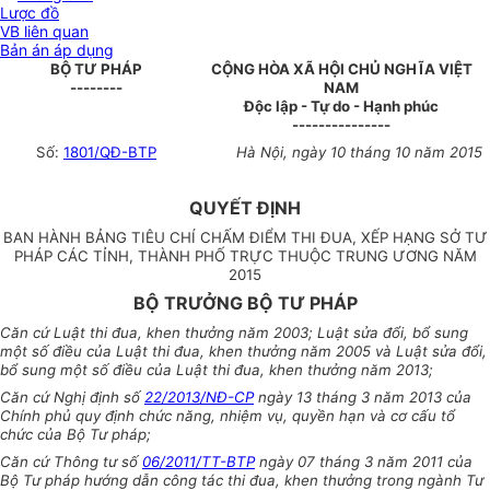
Lược đồ
VB liên quan
Bản án áp dụng
BỘ TƯ PHÁP
CỘNG HÒA XÃ HỘI CHỦ NGHĨA VIỆT
--------
NAM
Độc lập - Tự do - Hạnh phúc
---------------
Số:
1801/QĐ-BTP
Hà Nội, ngày 10 tháng 10 năm 2015
QUYẾT ĐỊNH
BAN HÀNH BẢNG TIÊU CHÍ CHẤM ĐIỂM THI ĐUA, XẾP HẠNG SỞ TƯ
PHÁP CÁC TỈNH, THÀNH PHỐ TRỰC THUỘC TRUNG ƯƠNG NĂM
2015
BỘ TRƯỞNG BỘ TƯ PHÁP
Căn cứ Luật thi đua, khen thưởng năm 2003; Luật sửa đổi, bổ sung
một số điều của Luật thi đua, khen thưởng năm 2005 và Luật sửa đổi,
bổ sung một số điều của Luật thi đua, khen thưởng năm 2013;
Căn cứ Nghị định số
22/2013/NĐ-CP
ngày 13 tháng 3 năm 2013 của
Chính phủ quy định chức năng, nhiệm vụ, quyền hạn và cơ cấu tổ
chức của Bộ Tư pháp;
Căn cứ Thông tư số
06/2011/TT-BTP
ngày 07 tháng 3 năm 2011 của
Bộ Tư pháp hướng dẫn công tác thi đua, khen thưởng trong ngành Tư