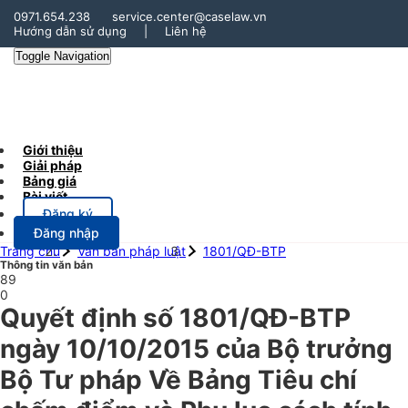
0971.654.238
service.center@caselaw.vn
Hướng dẫn sử dụng
|
Liên hệ
Toggle Navigation
Giới thiệu
Giải pháp
Bảng giá
Bài viết
Đăng ký
Đăng nhập
Trang chủ
Văn bản pháp luật
1801/QĐ-BTP
Thông tin văn bản
89
0
Quyết định số 1801/QĐ-BTP
ngày 10/10/2015 của Bộ trưởng
Bộ Tư pháp Về Bảng Tiêu chí