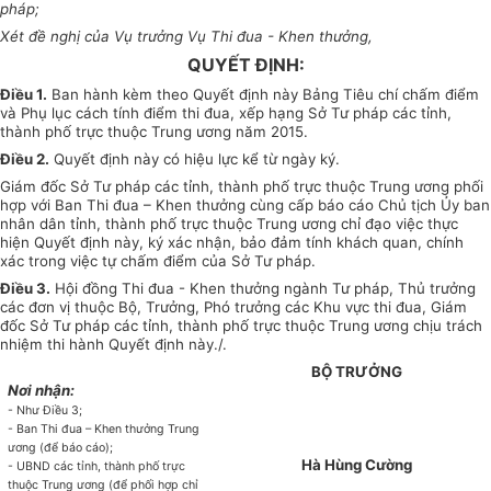
pháp;
Xét đề nghị của Vụ trưởng Vụ Thi đua - Khen thưởng,
QUYẾT ĐỊNH:
Điều 1.
Ban hành kèm theo Quyết định này Bảng Tiêu chí chấm điểm
và Phụ lục cách tính điểm thi đua, xếp hạng Sở Tư pháp các tỉnh,
thành phố trực thuộc Trung ương năm 2015.
Điều 2.
Quyết định này có hiệu lực kể từ ngày ký.
Giám đốc Sở Tư pháp các tỉnh, thành phố trực thuộc Trung ương phối
hợp với Ban Thi đua – Khen thưởng cùng cấp báo cáo Chủ tịch Ủy ban
nhân dân tỉnh, thành phố trực thuộc Trung ương chỉ đạo việc thực
hiện Quyết định này, ký xác nhận, bảo đảm tính khách quan, chính
xác trong việc tự chấm điểm của Sở Tư pháp.
Điều 3.
Hội đồng Thi đua - Khen thưởng ngành Tư pháp, Thủ trưởng
các đơn vị thuộc Bộ, Trưởng, Phó trưởng các Khu vực thi đua, Giám
đốc Sở Tư pháp các tỉnh, thành phố trực thuộc Trung ương chịu trách
nhiệm thi hành Quyết định này./.
BỘ TRƯỞNG
Nơi nhận:
- Như Điều 3;
- Ban Thi đua – Khen thưởng Trung
ương (để báo cáo);
Hà Hùng Cường
- UBND các tỉnh, thành phố trực
thuộc Trung ương (để phối hợp chỉ