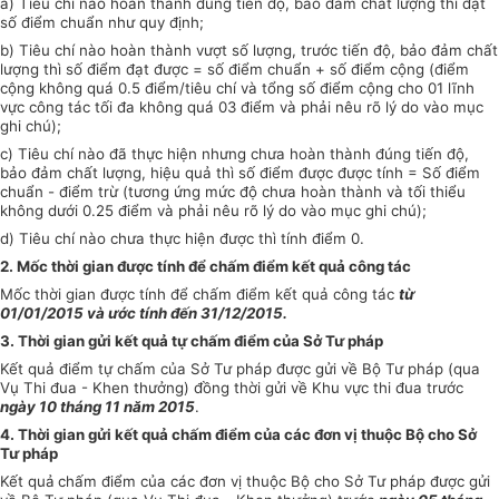
a) Tiêu chí nào hoàn thành đúng tiến độ, bảo đảm chất lượng thì đạt
số điểm chuẩn như quy định;
b) Tiêu chí nào hoàn thành vượt số lượng, trước tiến độ, bảo đảm chất
lượng thì số điểm đạt được = số điểm chuẩn + số điểm cộng (điểm
cộng không quá 0.5 điểm/tiêu chí và tổng số điểm cộng cho 01 lĩnh
vực công tác tối đa không quá 03 điểm và phải nêu rõ lý do vào mục
ghi chú);
c) Tiêu chí nào đã thực hiện nhưng chưa hoàn thành đúng tiến độ,
bảo đảm chất lượng, hiệu quả thì số điểm được được tính = Số điểm
chuẩn - điểm trừ (tương ứng mức độ chưa hoàn thành và tối thiểu
không dưới 0.25 điểm và phải nêu rõ lý do vào mục ghi chú);
d) Tiêu chí nào chưa thực hiện được thì tính điểm 0.
2. Mốc thời gian được tính để chấm điểm kết quả công tác
Mốc thời gian được tính để chấm điểm kết quả công tác
từ
01/01/2015 và ước tính đến 31/12/2015.
3. Thời gian gửi kết quả tự chấm điểm của Sở Tư pháp
Kết quả điểm tự chấm của Sở Tư pháp được gửi về Bộ Tư pháp (qua
Vụ Thi đua - Khen thưởng) đồng thời gửi về Khu vực thi đua trước
ngày 10 tháng 11 năm 2015
.
4. Thời gian gửi kết quả chấm điểm của các đơn vị thuộc Bộ cho Sở
Tư pháp
Kết quả
chấm điểm của các đơn vị thuộc Bộ cho Sở Tư pháp được gửi