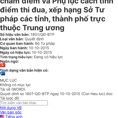
chấm điểm và Phụ lục cách tính
điểm thi đua, xếp hạng Sở Tư
pháp các tỉnh, thành phố trực
thuộc Trung ương
Số hiệu văn bản:
1801/QĐ-BTP
Loại văn bản:
Quyết định
Cơ quan ban hành:
Bộ Tư pháp
Ngày ban hành:
10-10-2015
Ngày có hiệu lực:
10-10-2015
Đang có hiệu lực
Tình trạng hiệu lực:
Ngôn ngữ:
Định dạng văn bản hiện có:
MỤC LỤC
Không có mục lục
Tải về (WORD)
Quyet dinh so 1801-QD-BTP ngay 10-10-2015 (Con hieu luc).doc
Tải lược đồ
Nội dung VB
Văn bản gốc
Tiếng anh