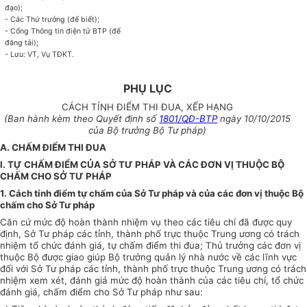
đạo);
- Các Thứ trưởng (để biết);
- Cổng Thông tin điện tử BTP (để
đăng tải);
- Lưu: VT, Vụ TĐKT.
PHỤ LỤC
CÁCH TÍNH ĐIỂM THI ĐUA, XẾP HẠNG
(Ban hành kèm theo Quyết định số
1801/QĐ-BTP
ngày 10/10/2015
của Bộ trưởng Bộ Tư pháp)
A. CHẤM ĐIỂM THI ĐUA
I.
TỰ CHẤM ĐIỂM CỦA SỞ TƯ PHÁP VÀ CÁC ĐƠN VỊ THUỘC BỘ
CHẤM CHO SỞ TƯ PHÁP
1. Cách tính điểm tự chấm của Sở Tư pháp và của các đơn vị thuộc Bộ
chấm cho Sở Tư pháp
Căn cứ mức độ hoàn thành nhiệm vụ theo các tiêu chí đã được quy
định, Sở Tư pháp các tỉnh, thành phố trực thuộc Trung ương có trách
nhiệm tổ chức đánh giá, tự chấm điểm thi đua; Thủ trưởng các đơn vị
thuộc Bộ được giao giúp Bộ trưởng quản lý nhà nước về các lĩnh vực
đối với Sở Tư pháp các tỉnh, thành phố trực thuộc Trung ương có trách
nhiệm xem xét, đánh giá mức độ hoàn thành của các tiêu chí, tổ chức
đánh giá, chấm điểm cho Sở Tư pháp như sau: