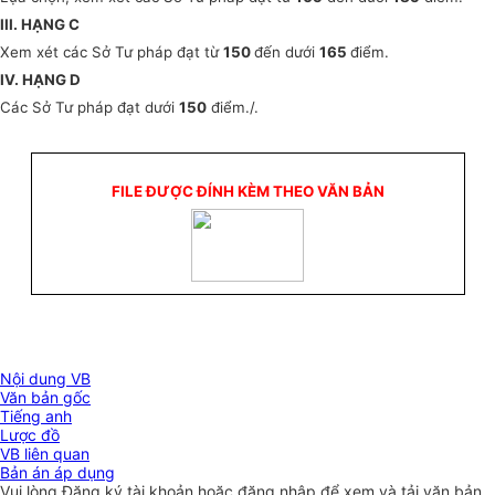
III. HẠNG C
Xem xét các Sở Tư pháp đạt từ
150
đến dưới
165
điểm.
IV. HẠNG D
Các Sở Tư pháp đạt dưới
150
điểm./.
FILE ĐƯỢC ĐÍNH KÈM THEO VĂN BẢN
Nội dung VB
Văn bản gốc
Tiếng anh
Lược đồ
VB liên quan
Bản án áp dụng
Vui lòng
Đăng ký
tài khoản hoặc
đăng nhập
để xem và tải văn bản