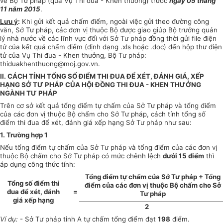
về Bộ Tư pháp (qua Vụ Thi đua - Khen thưởng) trước
ngày 05 tháng
11 năm 2015
.
Lưu ý
:
Khi gửi kết quả chấm điểm, ngoài việc gửi theo đường công
văn, Sở Tư pháp, các đơn vị thuộc Bộ được giao giúp Bộ trưởng quản
lý nhà nước về các lĩnh vực đối với Sở Tư pháp đồng thời gửi file điện
tử của kết quả chấm điểm (định dạng .xls hoặc .doc) đến hộp thư điện
tử của Vụ Thi đua
-
Khen thưởng, Bộ Tư pháp:
thiduakhenthuong@moj.gov.vn.
II. CÁCH TÍNH TỔNG SỐ ĐIỂM THI ĐUA ĐỂ XÉT, ĐÁNH GIÁ, XẾP
HẠNG SỞ TƯ PHÁP CỦA HỘI ĐỒNG THI ĐUA - KHEN THƯỞNG
NGÀNH TƯ PHÁP
Trên cơ sở kết quả tổng điểm tự chấm của Sở Tư pháp và tổng điểm
của các đơn vị thuộc Bộ chấm cho Sở Tư pháp, cách tính tổng số
điểm thi đua để xét, đánh giá xếp hạng Sở Tư pháp như sau:
1. Trường hợp 1
Nếu tổng điểm tự chấm của Sở Tư pháp và tổng điểm của các đơn vị
thuộc Bộ chấm cho Sở Tư pháp có mức chênh lệch
dưới 15 điểm
thì
áp dụng công thức tính:
Tổng điểm tự chấm của Sở Tư pháp + Tổng
Tổng số điểm thi
điểm của các đơn vị thuộc Bộ chấm cho Sở
đua để xét, đánh
=
Tư pháp
giá xếp hạng
2
Ví dụ:
- Sở Tư pháp tỉnh A tự chấm tổng điểm đạt
198
điểm.