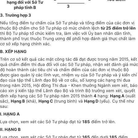
hạng đối với Sở Tư
3
pháp tỉnh B
3. Trường hợp 3
Nếu tổng điểm tự chấm của Sở Tư pháp và tổng điểm của các đơn vị
thuộc Bộ chấm cho Sở Tư pháp có mức chênh lệch
từ 25 điểm trở lên
thì Bộ Tư pháp tổ chức kiểm tra, làm việc với Ủy ban nhân dân tỉnh,
thành phố trực thuộc Trung ương để phối hợp đánh giá thực chất làm
cơ sở xếp hạng chính xác.
B. XẾP HẠNG
Trên cơ sở kết quả các mặt công tác đã đạt được trong năm 2015, kết
quả chấm điểm thi đua đối với các Sở Tư pháp, nhận xét đánh giá mức
độ hoàn thành các tiêu chí và chấm điểm của các đơn vị thuộc Bộ
được giao quản lý các lĩnh vực, nhiệm vụ của Sở Tư pháp và ý kiến chỉ
đạo của tập thể Lãnh đạo Bộ về cơ cấu, số lượng các hạng thi đua
trong năm 2015, Hội đồng Thi đua - Khen thưởng Ngành xem xét, báo
cáo xin ý kiến tập thể Lãnh đạo Bộ và trình Bộ trưởng xem xét, quyết
định xếp hạng các Sở Tư pháp năm 2015 thành
4
hạng:
Hạng A
(xuất
sắc),
Hạng B
(khá),
Hạng C
(trung bình) và
Hạng D
(yếu). Cụ thể như
sau:
I. HẠNG A
Lựa chọn, xem xét các Sở Tư pháp đạt từ
185
điểm trở lên.
II. HẠNG B
Lựa chọn, xem xét các Sở Tư pháp đạt từ
165
đến dưới
185
điểm.