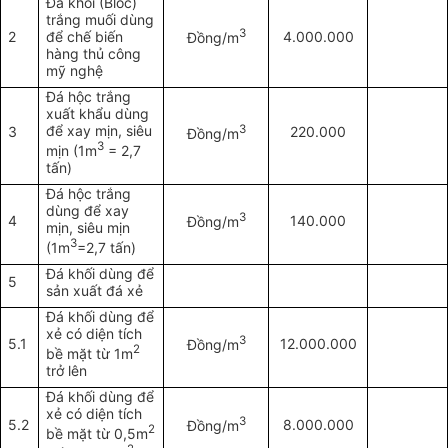
Đá khối (Blốc)
trắng muối dùng
3
2
để chế biến
4.000.000
Đồng/m
hàng thủ công
mỹ nghệ
Đá hộc trắng
xuất khẩu dùng
để xay mịn, siêu
3
3
220.000
Đồng/m
3
mịn (1m
= 2,7
tấn)
Đá hộc trắng
dùng để xay
3
4
140.000
Đồng/m
mịn, siêu mịn
3
(1m
=2,7 tấn)
Đá khối dùng để
5
sản xuất đá xẻ
Đá khối dùng để
xẻ có diện tích
3
5.1
12.000.000
Đồng/m
2
bề mặt từ 1m
trở lên
Đá khối dùng để
xẻ có diện tích
3
5.2
8.000.000
Đồng/m
2
bề mặt từ 0,5m