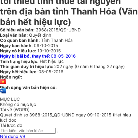
tối thiểu tính thuế tài nguyên
trên địa bàn tỉnh Thanh Hóa (Văn
bản hết hiệu lực)
Số hiệu văn bản:
3968/2015/QĐ-UBND
Loại văn bản:
Quyết định
Cơ quan ban hành:
Tỉnh Thanh Hóa
Ngày ban hành:
09-10-2015
Ngày có hiệu lực:
19-10-2015
Ngày bị bãi bỏ, thay thế:
08-05-2016
Hết hiệu lực
Tình trạng hiệu lực:
Thời gian duy trì hiệu lực:
202 ngày
(
0 năm
6 tháng
22 ngày
)
Ngày hết hiệu lực:
08-05-2016
Ngôn ngữ:
Định dạng văn bản hiện có:
MỤC LỤC
Không có mục lục
Tải về (WORD)
Quyet dinh so 3968-2015_QD-UBND ngay 09-10-2015 (Het hieu
luc).doc
Tải lược đồ
Nội dung VB