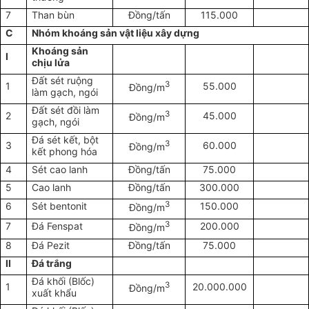
7
Than bùn
Đồng/tấn
115.000
C
Nhóm khoáng sản vật liệu xây dựng
Khoáng sản
I
chịu lửa
Đất sét ruộng
3
1
55.000
Đồng/m
làm gạch, ngói
Đất sét đồi làm
3
2
45.000
Đồng/m
gạch, ngói
Đá sét kết, bột
3
3
60.000
Đồng/m
kết phong hóa
4
Sét cao lanh
Đồng/tấn
75.000
5
Cao lanh
Đồng/tấn
300.000
3
6
Sét bentonit
150.000
Đồng/m
3
7
Đá Fenspat
200.000
Đồng/m
8
Đá Pezit
Đồng/tấn
75.000
II
Đá trắng
Đá khối (Blốc)
3
1
20.000.000
Đồng/m
xuất khẩu