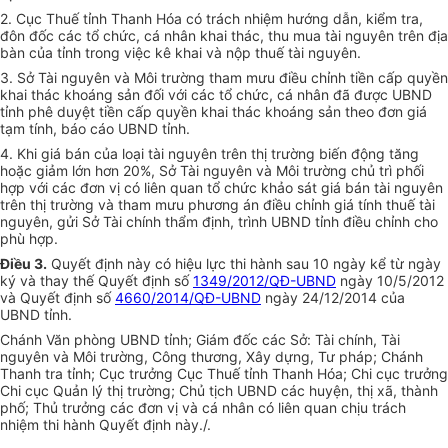
2. Cục Thuế tỉnh Thanh Hóa có trách nhiệm hướng dẫn, kiểm tra,
đôn đốc các tổ chức, cá nhân khai thác, thu mua tài nguyên trên địa
bàn của tỉnh trong việc kê khai và nộp thuế tài nguyên.
3. Sở Tài nguyên và Môi trường tham mưu điều chỉnh tiền cấp quyền
khai thác khoáng sản đối với các tổ chức, cá nhân đã được UBND
tỉnh phê duyệt tiền cấp quyền khai thác khoáng sản theo đơn giá
tạm tính, báo cáo UBND tỉnh.
4. Khi giá bán của loại tài nguyên trên thị trường biến động tăng
hoặc giảm lớn hơn 20%, Sở Tài nguyên và Môi trường chủ trì phối
hợp với các đơn vị có liên quan tổ chức khảo sát giá bán tài nguyên
trên thị trường và tham mưu phương án điều chỉnh giá tính thuế tài
nguyên, gửi Sở Tài chính thẩm định, trình UBND tỉnh điều chỉnh cho
phù hợp.
Điều 3.
Quyết định này có hiệu lực thi hành sau 10 ngày kể từ ngày
ký và thay thế Quyết định số
1349/2012/QĐ-UBND
ngày 10/5/2012
và Quyết định số
4660/2014/QĐ-UBND
ngày 24/12/2014 của
UBND tỉnh.
Chánh Văn phòng UBND tỉnh;
Giám đốc các Sở: Tài chính, Tài
nguyên và Môi trường, Công thương, Xây dựng, Tư pháp; Chánh
Thanh tra tỉnh; Cục trưởng Cục Thuế tỉnh Thanh Hóa; Chi cục trưởng
Chi cục Quản lý thị trường; Chủ tịch UBND các huyện, thị xã, thành
phố
; Thủ trưởng các đơn vị và cá nhân có liên quan chịu trách
nhiệm thi hành Quyết định này./.