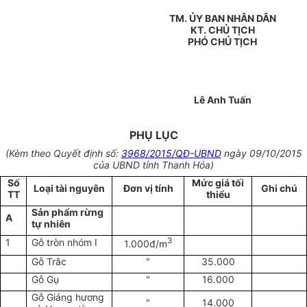
TM. ỦY BAN NHÂN DÂN
KT. CHỦ TỊCH
PHÓ CHỦ TỊCH
Lê Anh Tuấn
PHỤ LỤC
(Kèm theo Quyết định số:
3968/2015/QĐ-UBND
ngày 09/10/2015
của UBND tỉnh Thanh Hóa)
Số
Mức giá tối
Loại tài nguyên
Đơn vị tính
Ghi chú
TT
thiểu
Sản phẩm rừng
A
tự nhiên
3
1
Gỗ tròn nhóm I
1.000đ/m
Gỗ Trắc
"
35.000
Gỗ Gụ
"
16.000
Gỗ Giáng hương
"
14.000