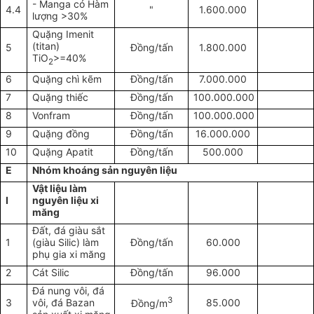
- Manga có Hàm
4.4
"
1.600.000
lượng >30%
Quặng Imenit
(titan)
5
Đồng/tấn
1.800.000
TiO
>=40%
2
6
Quặng chì kẽm
Đồng/tấn
7.000.000
7
Quặng thiếc
Đồng/tấn
100.000.000
8
Vonfram
Đồng/tấn
100.000.000
9
Quặng đồng
Đồng/tấn
16.000.000
10
Quặng Apatit
Đồng/tấn
500.000
E
Nhóm khoáng sản nguyên liệu
Vật liệu làm
I
nguyên liệu xi
măng
Đất, đá giàu sắt
1
(giàu Silic) làm
Đồng/tấn
60.000
phụ gia xi măng
2
Cát Silic
Đồng/tấn
96.000
Đá nung vôi, đá
3
3
vôi, đá Bazan
85.000
Đồng/m