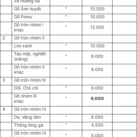
và Hương tía
Gỗ Sơn huyết
"
10.000
Gỗ Pơmu
"
10.000
Gỗ tròn nhóm I
"
12.000
khác
2
Gỗ tròn nhóm II
Lim xanh
"
10.000
Táu mật, nghiến
"
8.000
(kiêng)
Gỗ tròn nhóm II
"
8.000
khác
3
Gỗ tròn nhóm III
Dổi, Chò chỉ
"
9.000
Gỗ nhóm III
"
6.000
khác
4
Gỗ tròn nhóm IV
De, Vàng tâm
"
6.000
Thông lông gà
"
4.500
Gỗ tròn nhóm IV
"
5.000