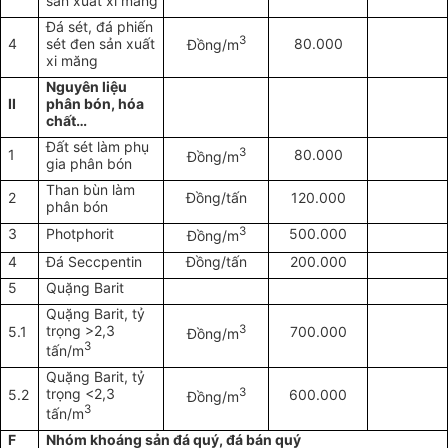
sản xuất xi măng
Đá sét, đá phiến
3
4
sét đen sản xuất
80.000
Đồng/m
xi măng
Nguyên liệu
II
phân bón, hóa
chất…
Đất sét làm phụ
3
1
80.000
Đồng/m
gia phân bón
Than bùn làm
2
Đồng/tấn
120.000
phân bón
3
3
Photphorit
500.000
Đồng/m
4
Đá Seccpentin
Đồng/tấn
200.000
5
Quặng Barit
Quặng Barit, tỷ
trọng >2,3
3
5.1
700.000
Đồng/m
3
tấn/m
Quặng Barit, tỷ
trọng <2,3
3
5.2
600.000
Đồng/m
3
tấn/m
F
Nhóm khoáng sản đá quý, đá bán quý