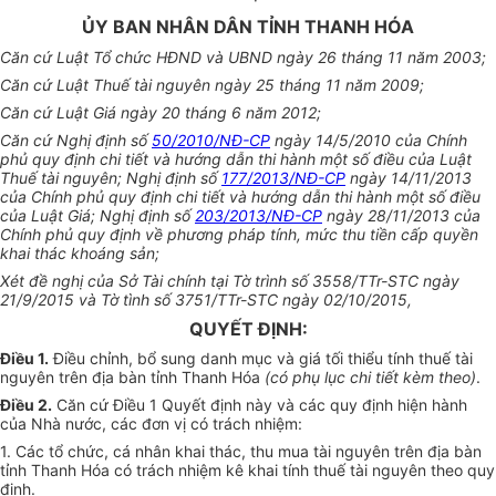
ỦY BAN NHÂN DÂN TỈNH THANH HÓA
Căn cứ Luật Tổ chức HĐND và UBND ngày 26 tháng 11 năm 2003;
Căn cứ Luật Thuế tài nguyên ngày 25 tháng 11 năm 2009;
Căn cứ Luật Giá ngày 20 tháng 6 năm 2012;
Căn cứ Nghị định số
50/2010/NĐ-CP
ngày 14/5/2010 của Chính
phủ quy định chi tiết và hướng dẫn thi hành một số điều của Luật
Thuế tài nguyên; Nghị định số
177/2013/NĐ-CP
ngày 14/11/2013
của Chính phủ quy định chi tiết và hướng dẫn thi hành một số điều
của Luật Giá; Nghị định số
203/2013/NĐ-CP
ngày 28/11/2013 của
Chính phủ quy định về phương pháp tính, mức thu tiền cấp quyền
khai thác khoáng sản;
Xét đề nghị của Sở Tài chính tại Tờ trình số 3558/TTr-STC ngày
21/9/2015 và Tờ tình số 3751/TTr-STC ngày 02/10/2015,
QUYẾT ĐỊNH:
Điều 1.
Điều chỉnh, bổ sung danh mục và giá tối thiểu tính thuế tài
nguyên trên địa bàn tỉnh Thanh Hóa
(có phụ lục chi tiết kèm theo)
.
Điều 2.
Căn cứ Điều 1 Quyết định này và các quy định hiện hành
của Nhà nước, các đơn vị có trách nhiệm:
1. Các tổ chức, cá nhân khai thác, thu mua tài nguyên trên địa bàn
tỉnh Thanh Hóa có trách nhiệm kê khai tính thuế tài nguyên theo quy
định.