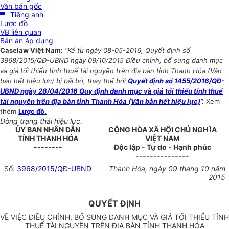
Văn bản gốc
Tiếng anh
Lược đồ
VB liên quan
Bản án áp dụng
Caselaw Việt Nam:
“Kể từ ngày 08-05-2016, Quyết định số
3968/2015/QĐ-UBND ngày 09/10/2015 Điều chỉnh, bổ sung danh mục
và giá tối thiểu tính thuế tài nguyên trên địa bàn tỉnh Thanh Hóa (Văn
bản hết hiệu lực) bị bãi bỏ, thay thế bởi
Quyết định số 1455/2016/QĐ-
UBND ngày 28/04/2016 Quy định danh mục và giá tối thiểu tính thuế
tài nguyên trên địa bàn tỉnh Thanh Hóa (Văn bản hết hiệu lực)
”.
Xem
thêm
Lược đồ.
Dòng trạng thái hiệu lực.
ỦY BAN NHÂN DÂN
CỘNG HÒA XÃ HỘI CHỦ NGHĨA
TỈNH THANH HÓA
VIỆT NAM
--------
Độc lập - Tự do - Hạnh phúc
---------------
Số:
3968/2015/QĐ-UBND
Thanh Hóa, ngày 09 tháng 10 năm
2015
QUYẾT ĐỊNH
VỀ VIỆC ĐIỀU CHỈNH, BỔ SUNG DANH MỤC VÀ GIÁ TỐI THIỂU TÍNH
THUẾ TÀI NGUYÊN TRÊN ĐỊA BÀN TỈNH THANH HÓA