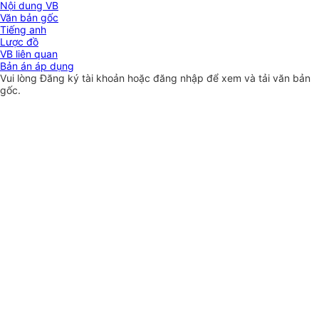
Nội dung VB
Văn bản gốc
Tiếng anh
Lược đồ
VB liên quan
Bản án áp dụng
Vui lòng
Đăng ký
tài khoản hoặc
đăng nhập
để xem và tải văn bản
gốc.