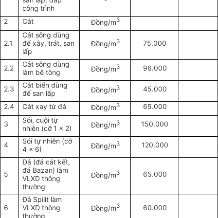
công trình
3
2
Cát
Đồng/m
Cát sông dùng
3
2.1
để xây, trát, san
75.000
Đồng/m
lấp
Cát sông dùng
3
2.2
96.000
Đồng/m
làm bê tông
Cát biển dùng
3
2.3
45.000
Đồng/m
để san lấp
3
2.4
Cát xay từ đá
65.000
Đồng/m
Sỏi, cuội tự
3
3
150.000
Đồng/m
nhiên (cỡ 1 x 2)
Sỏi tự nhiên (cỡ
3
4
120.000
Đồng/m
4 x 6)
Đá (đá cát kết,
đá Bazan) làm
3
5
65.000
Đồng/m
VLXD thông
thường
Đá Spilit làm
3
6
VLXD thông
60.000
Đồng/m
thường