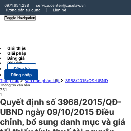
0971.654.238
service.center@caselaw.vn
Hướng dẫn sử dụng
|
Liên hệ
Toggle Navigation
Giới thiệu
Giải pháp
Bảng giá
Bài viết
Đăng ký
Đăng nhập
Trang chủ
Văn bản pháp luật
3968/2015/QĐ-UBND
Thông tin văn bản
751
1
Quyết định số 3968/2015/QĐ-
UBND ngày 09/10/2015 Điều
chỉnh, bổ sung danh mục và giá