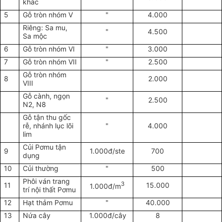
khác
5
Gỗ tròn nhóm V
"
4.000
Riêng: Sa mu,
"
4.500
Sa mộc
6
Gỗ tròn nhóm VI
"
3.000
7
Gỗ tròn nhóm VII
"
2.500
Gỗ tròn nhóm
8
2.000
VIII
Gỗ cành, ngọn
"
2.500
N2, N8
Gỗ tận thu gốc
rễ, nhánh lục lõi
"
4.000
lim
Củi Pơmu tận
9
1.000đ/ste
700
dụng
10
Củi thường
"
500
Phôi ván trang
3
11
15.000
1.000đ/m
trí nội thất Pơmu
12
Hạt thảm Pơmu
"
40.000
13
Nứa cây
1.000đ/cây
8