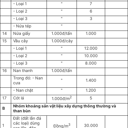
- Loại 1
"
7
- Loại 2
"
6
- Loại 3
"
3
- Nứa tép
"
14
Nứa giấy
1.000đ/tấn
1.000
15
Vầu cây
1.000đ/cây
- Loại 1
"
12.000
- Loại 2
"
10.000
- Loại 3
"
8.000
16
Nan thanh
1.000đ/tấn
Trong đó: - Nan
"
1.400
cưa
- Nan chặt
"
1.200
2
17
Cót lá
5
1.000đ/m
Nhóm khoáng sản vật liệu xây dựng thông thường và
B
than bùn
Đất (đất lẫn đá
các loại) dùng
3
1
30.000
Đồng/m
san lấp, đắp