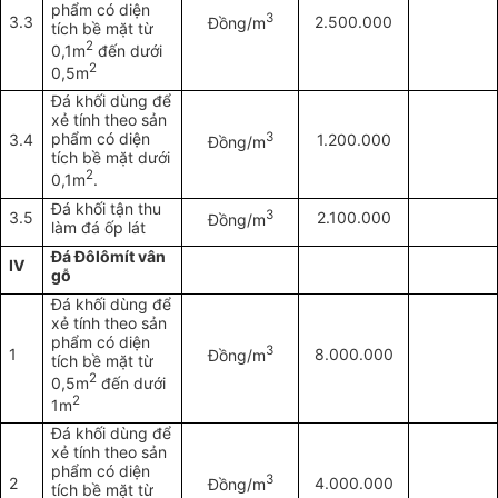
phẩm có diện
3
3.3
2.500.000
Đồng/m
tích bề mặt từ
2
0,1m
đến dưới
2
0,5m
Đá khối dùng để
xẻ tính theo sản
phẩm có diện
3
3.4
1.200.000
Đồng/m
tích bề mặt dưới
2
0,1m
.
Đá khối tận thu
3
3.5
2.100.000
Đồng/m
làm đá ốp lát
Đá Đôlômít vân
IV
gỗ
Đá khối dùng để
xẻ tính theo sản
phẩm có diện
3
1
8.000.000
Đồng/m
tích bề mặt từ
2
0,5m
đến dưới
2
1m
Đá khối dùng để
xẻ tính theo sản
phẩm có diện
3
2
4.000.000
Đồng/m
tích bề mặt từ