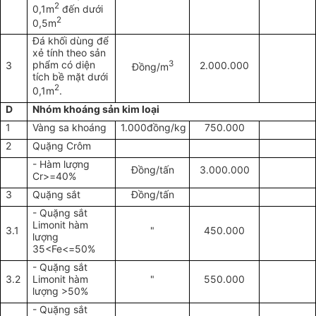
2
0,1m
đến dưới
2
0,5m
Đá khối dùng để
xẻ tính theo sản
phẩm có diện
3
3
2.000.000
Đồng/m
tích bề mặt dưới
2
0,1m
.
D
Nhóm khoáng sản kim loại
1
Vàng sa khoáng
1.000đồng/kg
750.000
2
Quặng Crôm
- Hàm lượng
Đồng/tấn
3.000.000
Cr>=40%
3
Quặng sắt
Đồng/tấn
- Quặng sắt
Limonit hàm
3.1
"
450.000
lượng
35<Fe<=50%
- Quặng sắt
3.2
Limonit hàm
"
550.000
lượng >50%
- Quặng sắt