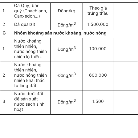
Đá Quý, bán
Theo giá
1
quý (Thạch anh,
Đồng/kg
trúng thầu
Canxedon…)
3
2
Đá quarzit
1.500.000
Đồng/m
G
Nhóm khoáng sản nước khoáng, nước nóng
Nước khoáng
thiên nhiên,
3
1
100.000
Đồng/m
nước nóng thiên
nhiên lộ thiên.
Nước khoáng
thiên nhiên,
3
2
nước nóng thiên
600.000
Đồng/m
nhiên khai thác
từ lòng đất
Nước dưới đất
để sản xuất
3
3
1.500
Đồng/m
nước sạch sinh
hoạt