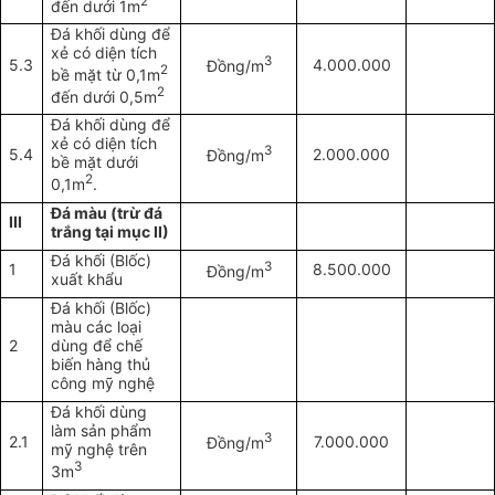
2
đến dưới 1m
Đá khối dùng để
xẻ có diện tích
3
5.3
4.000.000
Đồng/m
2
bề mặt từ 0,1m
2
đến dưới 0,5m
Đá khối dùng để
xẻ có diện tích
3
5.4
2.000.000
Đồng/m
bề mặt dưới
2
0,1m
.
Đá màu (trừ đá
III
trắng tại mục II)
Đá khối (Blốc)
3
1
8.500.000
Đồng/m
xuất khẩu
Đá khối (Blốc)
màu các loại
2
dùng để chế
biến hàng thủ
công mỹ nghệ
Đá khối dùng
làm sản phẩm
3
2.1
7.000.000
Đồng/m
mỹ nghệ trên
3
3m