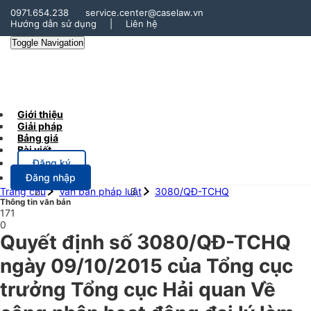
0971.654.238
service.center@caselaw.vn
Hướng dẫn sử dụng
|
Liên hệ
Toggle Navigation
Giới thiệu
Giải pháp
Bảng giá
Bài viết
Đăng ký
Đăng nhập
Trang chủ
Văn bản pháp luật
3080/QĐ-TCHQ
Thông tin văn bản
171
0
Quyết định số 3080/QĐ-TCHQ
ngày 09/10/2015 của Tổng cục
trưởng Tổng cục Hải quan Về