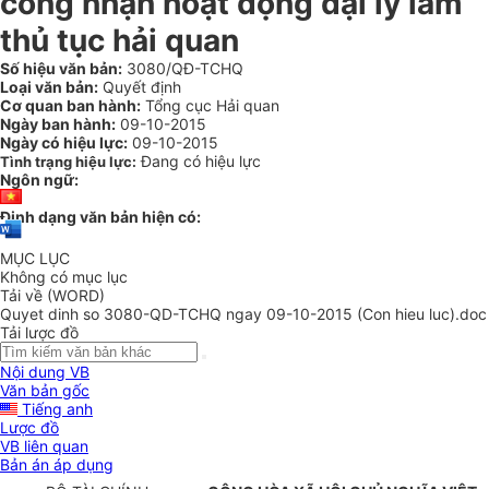
công nhận hoạt động đại lý làm
thủ tục hải quan
Số hiệu văn bản:
3080/QĐ-TCHQ
Loại văn bản:
Quyết định
Cơ quan ban hành:
Tổng cục Hải quan
Ngày ban hành:
09-10-2015
Ngày có hiệu lực:
09-10-2015
Đang có hiệu lực
Tình trạng hiệu lực:
Ngôn ngữ:
Định dạng văn bản hiện có:
MỤC LỤC
Không có mục lục
Tải về (WORD)
Quyet dinh so 3080-QD-TCHQ ngay 09-10-2015 (Con hieu luc).doc
Tải lược đồ
Nội dung VB
Văn bản gốc
Tiếng anh
Lược đồ
VB liên quan
Bản án áp dụng