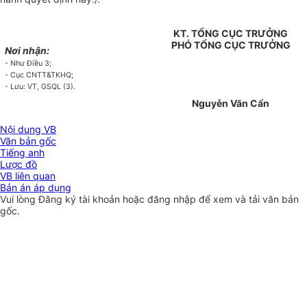
KT. TỔNG CỤC TRƯỞNG
PHÓ TỔNG CỤC TRƯỞNG
Nơi nhận:
-
Như
Đ
iều
3
;
- Cục CNTT&TKHQ;
-
Lưu: VT,
GSQL
(3).
Nguyễn Văn Cẩn
Nội dung VB
Văn bản gốc
Tiếng anh
Lược đồ
VB liên quan
Bản án áp dụng
Vui lòng
Đăng ký
tài khoản hoặc
đăng nhập
để xem và tải văn bản
gốc.