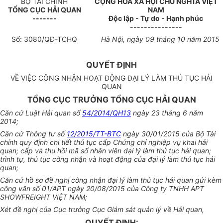
BỘ TÀI CHÍNH
CỘNG HÒA XÃ HỘI CHỦ NGHĨA VIỆT
TỔNG CỤC HẢI QUAN
NAM
-------
Độc lập - Tự do - Hạnh phúc
---------------
S
ố
: 30
80
/QĐ-TCHQ
H
à Nội, ngà
y 09
tháng
1
0 năm 2015
QUYẾT ĐỊNH
VỀ VIỆC CÔNG NHẬN HOẠT ĐỘNG ĐẠI LÝ LÀM THỦ TỤC HẢI
QUAN
TỔNG CỤC TRƯỞNG TỔNG CỤC HẢI QUAN
Căn cứ Luật Hải quan số
54/2014/QH13
ngày 23 tháng 6 năm
2014;
Căn cứ Thông tư số
12/2015/TT-BTC
ngày 30/01/2015 của Bộ Tài
chính quy định chi tiết thủ tục cấp Chứng chỉ nghiệp vụ khai hải
quan; cấp và thu hồi mã số nhân viên đại lý làm thủ tục hải quan;
trình tự, thủ tục công nhận và hoạt động của đại lý làm thủ tục hải
quan;
Căn cứ hồ sơ đề nghị công nhận đại lý làm thủ tục hải quan gửi kèm
công văn số 01/APT ngày 20/08/2015 của Công ty TNHH APT
SHOWFREIGHT VIỆT NAM;
Xét đề nghị của Cục trưởng Cục Giám sát quản lý về Hải quan,
QUYẾT ĐỊNH: