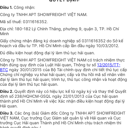
Điều 1.
Công nhận:
Công ty TNHH APT SHOWFREIGHT VIỆT NAM.
Mã số thuế: 0311616352.
Địa chỉ: 180-182 Lý Chính Thắng, phường 9, quận 3, TP. Hồ Chí
Minh
Giấy chứng nhận đăng ký doanh nghiệp số 0311616352 do Sở kế
hoạch và đầu tư TP. Hồ Chí Minh cấp l
ầ
n đầu ngày 10/03/2012.
Đủ điều kiện hoạt động đại lý làm thủ tục hải quan.
Công ty TNHH APT SHOWFREIGHT VIỆT NAM có trách nhiệm thực
hiện đúng quy định của Luật Hải quan, Thông tư số
12/2015/TT-
BTC
ngày 30/01/2015 của Bộ Tài chính quy định chi tiết thủ tục cấp
Chứng chỉ nghiệp vụ khai hải quan; cấp và thu hồi mã số nhân viên
đại lý làm thủ tục hải quan; trình tự, thủ tục công nhận và hoạt động
của đại lý làm thủ tục hải quan.
Điều 2.
Quyết định này có hiệu lực kể từ ngày ký và thay thế Quyết
định số 238/HQHCM-GSQL ngày 22/01/2013 của Cục hải quan
thành phố Hồ Chí Minh về việc Xác nhận điều kiện hoạt động đại lý
Hải quan.
Điều 3.
Các ông (bà) Giám đốc
Công ty TNHH APT SHOWFREIGHT
VIỆT NAM
, Cục trưởng Cục Giám sát quản lý về Hải quan và Cục
trưởng Cục Hải quan Thành phố Hồ Chí Minh chịu trách nhiệm thi
hành quyết định này./.