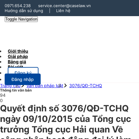
0971.654.238
service.center@caselaw.vn
Hướng dẫn sử dụng
|
Liên hệ
Toggle Navigation
Giới thiệu
Giải pháp
Bảng giá
Bài viết
Đăng ký
Đăng nhập
Trang chủ
Văn bản pháp luật
3076/QĐ-TCHQ
Thông tin văn bản
94
0
Quyết định số 3076/QĐ-TCHQ
ngày 09/10/2015 của Tổng cục
trưởng Tổng cục Hải quan Về