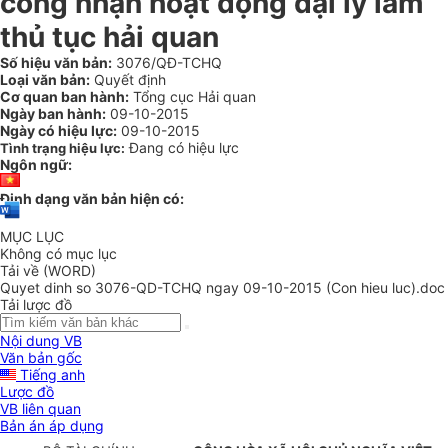
công nhận hoạt động đại lý làm
thủ tục hải quan
Số hiệu văn bản:
3076/QĐ-TCHQ
Loại văn bản:
Quyết định
Cơ quan ban hành:
Tổng cục Hải quan
Ngày ban hành:
09-10-2015
Ngày có hiệu lực:
09-10-2015
Đang có hiệu lực
Tình trạng hiệu lực:
Ngôn ngữ:
Định dạng văn bản hiện có:
MỤC LỤC
Không có mục lục
Tải về (WORD)
Quyet dinh so 3076-QD-TCHQ ngay 09-10-2015 (Con hieu luc).doc
Tải lược đồ
Nội dung VB
Văn bản gốc
Tiếng anh
Lược đồ
VB liên quan
Bản án áp dụng