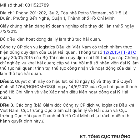
Mã số thuế: 0311523789
Địa chỉ: Phòng 201-202, lầu 2, Tòa nhà Petro Vietnam, số 1-5 Lê
Duẩn, Phường Bến Nghé, Quận 1, Thành phố Hồ Chí Minh
Giấy chứng nhận đăng ký doanh nghiệp cấp thay đổi lần thứ 5 ngày
7/2/2015
Đủ điều kiện hoạt động đại lý làm thủ tục hải quan.
Công ty CP dịch vụ logistics Dầu khí Việt Nam có trách nhiệm thực
hiện đúng quy định của Luật Hải quan, Thông tư số
12/2015/TT-BTC
ngày 30/01/2015
của Bộ Tài chính quy định chi tiết thủ tục cấp Chứng
chỉ nghiệp vụ khai hải quan; cấp và thu hồi mã số nhân viên đại lý làm
thủ tục hải quan; trình tự, thủ tục công nhận và hoạt động của đại lý
làm thủ tục hải quan.
Điều 2.
Quyết định này có hiệu lực kể từ ngày ký và thay thế Quyết
định số 1764/HQHCM-GSQL ngày 14/6/2012 của Cục hải quan thành
phố Hồ Chí Minh về việc Xác nhận điều kiện hoạt động đại lý Hải
quan.
Điều 3.
Các ông (bà) Giám đốc
Công ty CP dịch vụ logistics Dầu khí
Việt Nam
, Cục trưởng Cục Giám sát quản lý về Hải quan và Cục
trưởng Cục Hải quan Thành phố Hồ Chí Minh chịu trách nhiệm thi
hành quyết định này./.
KT. TỔNG CỤC TRƯỞNG