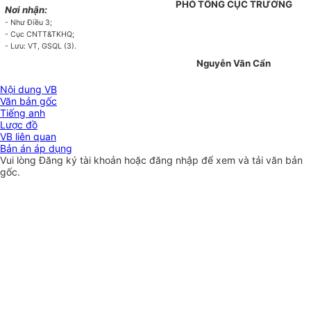
PHÓ TỔNG CỤC TRƯỞNG
Nơi nhận:
-
Như
Đ
iều
3
;
- Cục CNTT&TKHQ;
-
Lưu: VT,
GSQL
(3).
Nguyễn Văn Cẩn
Nội dung VB
Văn bản gốc
Tiếng anh
Lược đồ
VB liên quan
Bản án áp dụng
Vui lòng
Đăng ký
tài khoản hoặc
đăng nhập
để xem và tải văn bản
gốc.