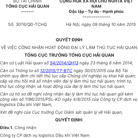
BỘ TÀI CHÍNH
CỘNG HÒA XÃ HỘI CHỦ NGHĨA VIỆT
TỔNG CỤC HẢI QUAN
NAM
-------
Độc lập - Tự do - Hạnh phúc
---------------
S
ố
: 30
76
/QĐ-TCHQ
H
à Nội, ngà
y
09
tháng
1
0 năm 2015
QUYẾT ĐỊNH
VỀ VIỆC CÔNG NHẬN HOẠT ĐỘNG ĐẠI LÝ LÀM THỦ TỤC HẢI QUAN
TỔNG CỤC TRƯỞNG TỔNG CỤC HẢI QUAN
Căn cứ Luật Hải quan số
54/2014/QH13
ngày 23 tháng 6 năm 2014;
Căn cứ Thông tư số
12/2015/TT-BTC
ngày 30/01/2015 của Bộ Tài
chính quy định chi tiết thủ tục cấp Chứng chỉ nghiệp vụ khai hải quan;
cấp và thu hồi mã số nhân viên đại lý làm thủ tục hải quan; trình tự,
thủ tục công nhận và hoạt động của đại lý làm thủ tục hải quan;
Căn cứ hồ sơ đề nghị công nhận đại lý làm thủ tục hải quan gửi kèm
công văn số
1186/2015/PSL-KD ngày 4/8/2015 của Công ty CP dịch vụ
logistics Dầu khí Việt Nam;
Xét đề nghị của Cục trưởng Cục Giám sát quản lý về Hải quan,
QUYẾT ĐỊNH:
Điều 1.
Công nhận:
Công ty CP dịch vụ logistics Dầu khí Việt Nam