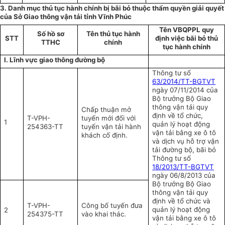
3. Danh mục thủ tục hành chính bị bãi bỏ thuộc thẩm quyền giải quyết
của Sở Giao thông vận tải tỉnh Vĩnh Phúc
Tên VBQPPL quy
Số hồ sơ
Tên thủ tục hành
STT
định việc bãi bỏ thủ
TTHC
chính
tục hành chính
I. Lĩnh vực giao thông đường bộ
Thông tư số
63/2014/TT-BGTVT
ngày 07/11/2014 của
Bộ trưởng Bộ Giao
thông vận tải quy
Chấp thuận mở
định về tổ chức,
T-VPH-
tuyến mới đối với
1
quản lý hoạt động
254363-TT
tuyến vận tải hành
vận tải bằng xe ô tô
khách cố định.
và dịch vụ hỗ trợ vận
tải đường bộ, bãi bỏ
Thông tư số
18/2013/TT-BGTVT
ngày 06/8/2013 của
Bộ trưởng Bộ Giao
thông vận tải quy
định về tổ chức và
T-VPH-
Công bố tuyến đưa
quản lý hoạt động
2
254375-TT
vào khai thác.
vận tải bằng xe ô tô