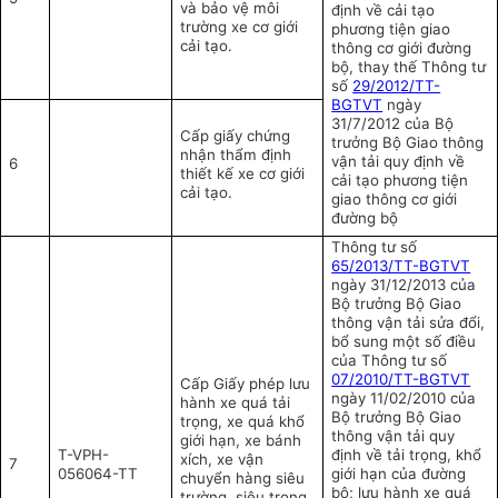
và bảo vệ môi
định về cải tạo
trường xe cơ giới
phương tiện giao
cải tạo.
thông cơ giới đường
bộ, thay thế Thông tư
số
29/2012/TT-
BGTVT
ngày
31/7/2012 của Bộ
Cấp giấy chứng
trưởng Bộ Giao thông
nhận thẩm định
vận tải quy định về
6
thiết kế xe cơ giới
cải tạo phương tiện
cải tạo.
giao thông cơ giới
đường bộ
Thông tư số
65/2013/TT-BGTVT
ngày 31/12/2013 của
Bộ trưởng Bộ Giao
thông vận tải sửa đổi,
bổ sung một số điều
của Thông tư số
07/2010/TT-BGTVT
Cấp Giấy phép lưu
ngày 11/02/2010 của
hành xe quá tải
Bộ trưởng Bộ Giao
trọng, xe quá khổ
thông vận tải quy
giới hạn, xe bánh
T-VPH-
định về tải trọng, khổ
xích, xe vận
7
056064-TT
giới hạn của đường
chuyển hàng siêu
bộ; lưu hành xe quá
trường, siêu trọng