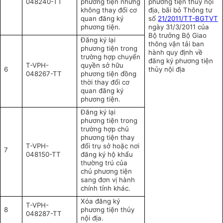
048240-TT
phương tiện nhưng
phương tiện thủy nội
không thay đổi cơ
địa, bãi bỏ Thông tư
quan đăng ký
số
21/2011/TT-BGTVT
phương tiện.
ngày 31/3/2011 của
Bộ trưởng Bộ Giao
Đăng ký lại
thông vận tải ban
phương tiện trong
hành quy định về
trường hợp chuyển
đăng ký phương tiện
T-VPH-
quyền sở hữu
6
thủy nội địa
048267-TT
phương tiện đồng
thời thay đổi cơ
quan đăng ký
phương tiện.
Đăng ký lại
phương tiện trong
trường hợp chủ
phương tiện thay
T-VPH-
đổi trụ sở hoặc nơi
7
048150-TT
đăng ký hộ khẩu
thường trú của
chủ phương tiện
sang đơn vị hành
chính tỉnh khác.
Xóa đăng ký
T-VPH-
8
phương tiện thủy
048287-TT
nội địa.