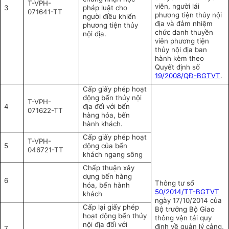
T-VPH-
viên, người lái
3
pháp luật cho
071641-TT
phương tiện thủy nội
người điều khiển
địa và đảm nhiệm
phương tiện thủy
chức danh thuyền
nội địa.
viên phương tiện
thủy nội địa ban
hành kèm theo
Quyết định số
19/2008/QĐ-BGTVT
.
Cấp giấy phép hoạt
động bến thủy nội
T-VPH-
4
địa đối với bến
071622-TT
hàng hóa, bến
hành khách.
Cấp giấy phép hoạt
T-VPH-
5
động của bến
046721-TT
khách ngang sông
Chấp thuận xây
dựng bến hàng
6
Thông tư số
hóa, bến hành
50/2014/TT-BGTVT
khách
ngày 17/10/2014 của
Cấp lại giấy phép
Bộ trưởng Bộ Giao
hoạt động bến thủy
thông vận tải quy
nội địa đối với
định về quản lý cảng,
7