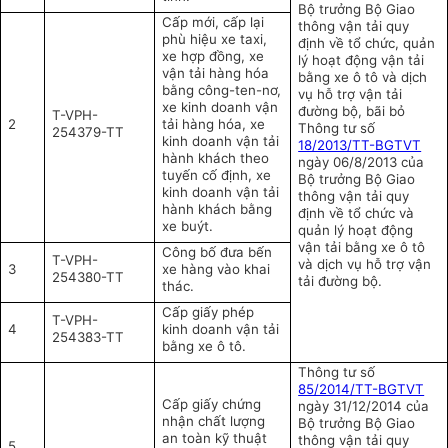
Bộ trưởng Bộ Giao
Cấp mới, cấp lại
thông vận tải quy
phù hiệu xe taxi,
định về tổ chức, quản
xe hợp đồng, xe
lý hoạt động vận tải
vận tải hàng hóa
bằng xe ô tô và dịch
bằng công-ten-nơ,
vụ hỗ trợ vận tải
xe kinh doanh vận
đường bộ, bãi bỏ
T-VPH-
2
tải hàng hóa, xe
Thông tư số
254379-TT
kinh doanh vận tải
18/2013/TT-BGTVT
hành khách theo
ngày 06/8/2013 của
tuyến cố định, xe
Bộ trưởng Bộ Giao
kinh doanh vận tải
thông vận tải quy
hành khách bằng
định về tổ chức và
xe buýt.
quản lý hoạt động
vận tải bằng xe ô tô
Công bố đưa bến
T-VPH-
và dịch vụ hỗ trợ vận
3
xe hàng vào khai
254380-TT
tải đường bộ.
thác.
Cấp giấy phép
T-VPH-
4
kinh doanh vận tải
254383-TT
bằng xe ô tô.
Thông tư số
85/2014/TT-BGTVT
Cấp giấy chứng
ngày 31/12/2014 của
nhận chất lượng
Bộ trưởng Bộ Giao
an toàn kỹ thuật
thông vận tải quy
5