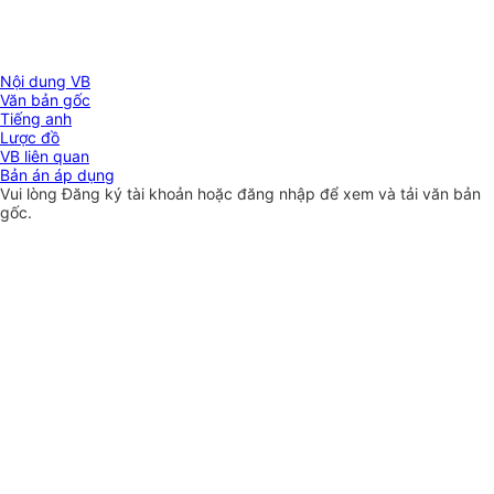
Nội dung VB
Văn bản gốc
Tiếng anh
Lược đồ
VB liên quan
Bản án áp dụng
Vui lòng
Đăng ký
tài khoản hoặc
đăng nhập
để xem và tải văn bản
gốc.