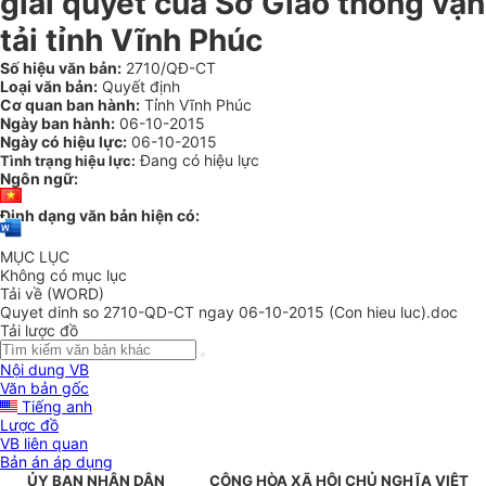
giải quyết của Sở Giao thông vận
tải tỉnh Vĩnh Phúc
Số hiệu văn bản:
2710/QĐ-CT
Loại văn bản:
Quyết định
Cơ quan ban hành:
Tỉnh Vĩnh Phúc
Ngày ban hành:
06-10-2015
Ngày có hiệu lực:
06-10-2015
Đang có hiệu lực
Tình trạng hiệu lực:
Ngôn ngữ:
Định dạng văn bản hiện có:
MỤC LỤC
Không có mục lục
Tải về (WORD)
Quyet dinh so 2710-QD-CT ngay 06-10-2015 (Con hieu luc).doc
Tải lược đồ
Nội dung VB
Văn bản gốc
Tiếng anh
Lược đồ
VB liên quan
Bản án áp dụng
ỦY BAN NHÂN DÂN
CỘNG HÒA XÃ HỘI CHỦ NGHĨA VIỆT