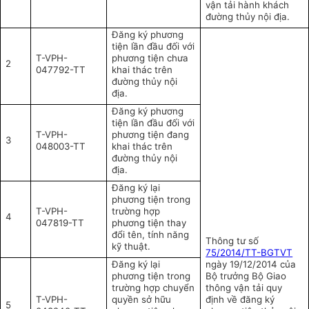
vận tải hành khách
đường thủy nội địa.
Đăng ký phương
tiện lần đầu đối với
T-VPH-
phương tiện chưa
2
047792-TT
khai thác trên
đường thủy nội
địa.
Đăng ký phương
tiện lần đầu đối với
T-VPH-
phương tiện đang
3
048003-TT
khai thác trên
đường thủy nội
địa.
Đăng ký lại
phương tiện trong
T-VPH-
trường hợp
4
047819-TT
phương tiện thay
đổi tên, tính năng
Thông tư số
kỹ thuật.
75/2014/TT-BGTVT
Đăng ký lại
ngày 19/12/2014 của
phương tiện trong
Bộ trưởng Bộ Giao
trường hợp chuyển
thông vận tải quy
T-VPH-
quyền sở hữu
định về đăng ký
5