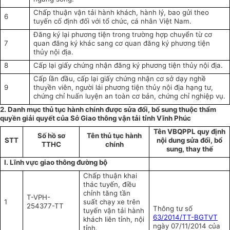
Chấp thuận vận tải hành khách, hành lý, bao gửi theo
6
tuyến cố định đối với tổ chức, cá nhân Việt Nam.
Đăng ký lại phương tiện trong trường hợp chuyển từ cơ
7
quan đăng ký khác sang cơ quan đăng ký phương tiện
thủy nội địa.
8
Cấp lại giấy chứng nhận đăng ký phương tiện thủy nội địa.
Cấp lần đầu, cấp lại giấy chứng nhận cơ sở dạy nghề
9
thuyền viên, người lái phương tiện thủy nội địa hạng tư,
chứng chỉ huấn luyện an toàn cơ bản, chứng chỉ nghiệp vụ.
2. Danh mục thủ tục hành chính được sửa đổi, bổ sung thuộc thẩm
quyền giải quyết của Sở Giao thông vận tải tỉnh Vĩnh Phúc
Tên VBQPPL quy định
Số hồ sơ
Tên thủ tục hành
STT
nội dung sửa đổi, bổ
TTHC
chính
sung, thay thế
I. Lĩnh vực giao thông đường bộ
Chấp thuận khai
thác tuyến, điều
chỉnh tăng tần
T-VPH-
1
suất chạy xe trên
254377-TT
Thông tư số
tuyến vận tải hành
63/2014/TT-BGTVT
khách liên tỉnh, nội
ngày 07/11/2014 của
tỉnh.