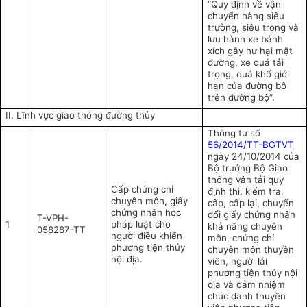
“Quy định về vận
chuyển hàng siêu
trường, siêu trọng và
lưu hành xe bánh
xích gây hư hại mặt
đường, xe quá tải
trọng, quá khổ giới
hạn của đường bộ
trên đường bộ”.
II. Lĩnh vực giao thông đường thủy
Thông tư số
56/2014/TT-BGTVT
ngày 24/10/2014 của
Bộ trưởng Bộ Giao
thông vận tải quy
Cấp chứng chỉ
định thi, kiểm tra,
chuyên môn, giấy
cấp, cấp lại, chuyển
chứng nhận học
đổi giấy chứng nhận
T-VPH-
1
pháp luật cho
khả năng chuyên
058287-TT
người điều khiển
môn, chứng chỉ
phương tiện thủy
chuyên môn thuyền
nội địa.
viên, người lái
phương tiện thủy nội
địa và đảm nhiệm
chức danh thuyền