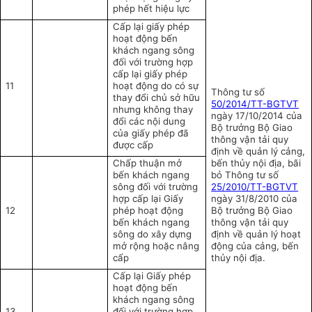
phép hết hiệu lực
Cấp lại giấy phép
hoạt động bến
khách ngang sông
đối với trường hợp
cấp lại giấy phép
11
hoạt động do có sự
Thông tư số
thay đổi chủ sở hữu
50/2014/TT-BGTVT
nhưng không thay
ngày 17/10/2014 của
đổi các nội dung
Bộ trưởng Bộ Giao
của giấy phép đã
thông vận tải quy
được cấp
định về quản lý cảng,
Chấp thuận mở
bến thủy nội địa, bãi
bến khách ngang
bỏ Thông tư số
sông đối với trường
25/2010/TT-BGTVT
hợp cấp lại Giấy
ngày 31/8/2010 của
12
phép hoạt động
Bộ trưởng Bộ Giao
bến khách ngang
thông vận tải quy
sông do xây dựng
định về quản lý hoạt
mở rộng hoặc nâng
động của cảng, bến
cấp
thủy nội địa.
Cấp lại Giấy phép
hoạt động bến
khách ngang sông
13
đối với trường hợp