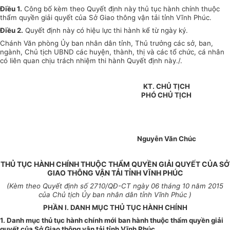
Điều 1.
Công bố kèm theo Quyết định này thủ tục hành chính thuộc
thẩm quyền giải quyết của Sở Giao thông vận tải tỉnh Vĩnh Phúc.
Điều 2.
Quyết định này có hiệu lực thi hành kể từ ngày ký.
Chánh Văn phòng Ủy ban nhân dân tỉnh, Thủ trưởng các sở, ban,
ngành, Chủ tịch UBND các huyện, thành, thị và các tổ chức, cá nhân
có liên quan chịu trách nhiệm thi hành Quyết định này./.
KT. CHỦ TỊCH
PHÓ CHỦ TỊCH
Nguyễn Văn Chúc
THỦ TỤC HÀNH CHÍNH THUỘC THẨM QUYỀN GIẢI QUYẾT CỦA SỞ
GIAO THÔNG VẬN TẢI TỈNH VĨNH PHÚC
(Kèm theo Quyết định số
2710
/QĐ-CT ngày
06
tháng
10
năm 2015
của Chủ tịch Ủy ban nhân dân tỉnh Vĩnh Phúc )
PHẦN I. DANH MỤC THỦ TỤC HÀNH CHÍNH
1. Danh mục thủ tục hành chính mới ban hành thuộc thẩm quyền giải
quyết của Sở Giao thông vận tải tỉnh Vĩnh Phúc