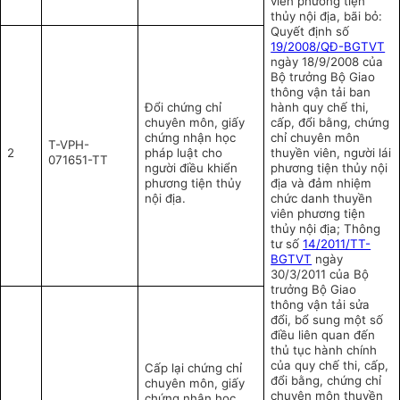
viên phương tiện
thủy nội địa, bãi bỏ:
Quyết định số
19/2008/QĐ-BGTVT
ngày 18/9/2008 của
Bộ trưởng Bộ Giao
thông vận tải ban
Đổi chứng chỉ
hành quy chế thi,
chuyên môn, giấy
cấp, đổi bằng, chứng
chứng nhận học
chỉ chuyên môn
T-VPH-
2
pháp luật cho
thuyền viên, người lái
071651-TT
người điều khiển
phương tiện thủy nội
phương tiện thủy
địa và đảm nhiệm
nội địa.
chức danh thuyền
viên phương tiện
thủy nội địa; Thông
tư số
14/2011/TT-
BGTVT
ngày
30/3/2011 của Bộ
trưởng Bộ Giao
thông vận tải sửa
đổi, bổ sung một số
điều liê
n
quan đến
thủ tục hành chính
của quy chế thi, cấp,
Cấp lại chứng chỉ
đổi bằng, chứng chỉ
chuyên môn, giấy
chuyên môn thuyền
chứng nhận học