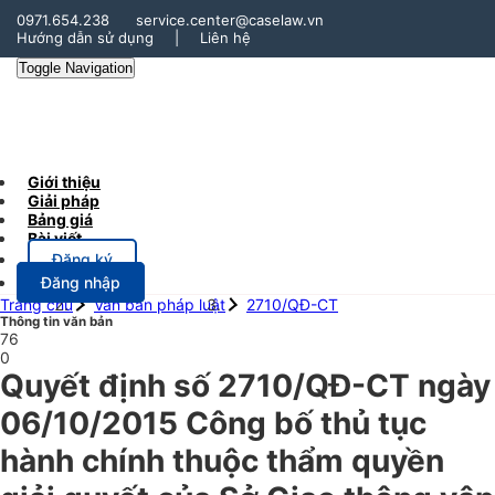
0971.654.238
service.center@caselaw.vn
Hướng dẫn sử dụng
|
Liên hệ
Toggle Navigation
Giới thiệu
Giải pháp
Bảng giá
Bài viết
Đăng ký
Đăng nhập
Trang chủ
Văn bản pháp luật
2710/QĐ-CT
Thông tin văn bản
76
0
Quyết định số 2710/QĐ-CT ngày
06/10/2015 Công bố thủ tục
hành chính thuộc thẩm quyền