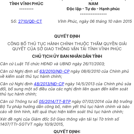
TỈNH VĨNH PHÚC
NAM
--------
Độc lập - Tự do - Hạnh phúc
---------------
Số:
2710/QĐ-CT
Vĩnh Phúc, ngày 06 tháng 10 năm 2015
QUYẾT ĐỊNH
CÔNG BỐ THỦ TỤC HÀNH CHÍNH THUỘC THẨM QUYỀN GIẢI
QUYẾT CỦA SỞ GIAO THÔNG VẬN TẢI TỈNH VĨNH PHÚC
CHỦ TỊCH ỦY BAN NHÂN DÂN TỈNH
Căn cứ Luật Tổ chức HĐND và UBND ngày 26/11/2003;
Căn cứ Nghị định số
63/2010/NĐ-CP
ngày 08/6/2010 của Chính phủ
về kiểm soát thủ tục hành chính;
Căn cứ Nghị định
48/2013/NĐ-CP
ngày 14/5/2013 của Chính phủ sửa
đổi, bổ sung một số điều của các nghị định liên quan đến kiểm soát
thủ tục hành chính;
Căn cứ Thông tư số
05/2014/TT-BTP
ngày 07/02/2014 của Bộ trưởng
Bộ Tư pháp hướng dẫn công bố, niêm yết thủ tục hành chính và báo
cáo về tình hình, kết quả thực hiện kiểm soát thủ tục hành chính;
Xét đề nghị của Giám đốc Sở Giao thông vận tải tại Tờ trình số
1407/TTr-SGTVT ngày 10/9/2015,
QUYẾT ĐỊNH: