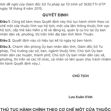
Xét đề nghị của Giám đốc Sở Tư pháp tại Tờ trình số 1635/TTr-STP
ngày 18 tháng 9 năm 2015,
QUYẾT ĐỊNH:
Điều 1.
Công bố kèm theo Quyết định này thủ tục hành chính theo cơ
chế một cửa thuộc lĩnh vực hộ tịch; một cửa liên thông thuộc lĩnh vực
hộ tịch, cấp thẻ bảo hiểm y tế và đăng ký, quản lý cư trú tại Ủy ban
nhân dân xã, phường, thị trấn trên địa bàn tỉnh Ninh Thuận.
Điều 2.
Quyết định này có hiệu lực kể từ ngày ký ban hành.
Điều 3.
Chánh Văn phòng Ủy ban nhân dân tỉnh, Giám đốc Sở Tư
pháp, Thủ trưởng các sở, ban, ngành thuộc tỉnh; Chủ tịch Ủy ban
nhân dân các huyện, thành phố; Chủ tịch Ủy ban nhân dân các xã,
phường, thị trấn và các tổ chức, cá nhân có liên quan chịu trách nhiệm
thi hành Quyết định này./.
CHỦ TỊCH
Lưu Xuân Vĩnh
THỦ TỤC HÀNH CHÍNH THEO CƠ CHẾ MỘT CỬA THUỘC