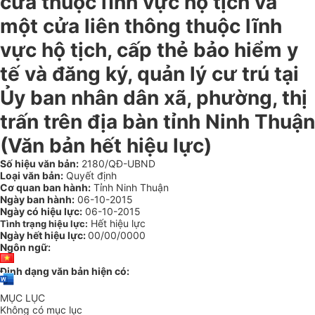
cửa thuộc lĩnh vực hộ tịch và
một cửa liên thông thuộc lĩnh
vực hộ tịch, cấp thẻ bảo hiểm y
tế và đăng ký, quản lý cư trú tại
Ủy ban nhân dân xã, phường, thị
trấn trên địa bàn tỉnh Ninh Thuận
(Văn bản hết hiệu lực)
Số hiệu văn bản:
2180/QĐ-UBND
Loại văn bản:
Quyết định
Cơ quan ban hành:
Tỉnh Ninh Thuận
Ngày ban hành:
06-10-2015
Ngày có hiệu lực:
06-10-2015
Hết hiệu lực
Tình trạng hiệu lực:
Ngày hết hiệu lực:
00/00/0000
Ngôn ngữ:
Định dạng văn bản hiện có:
MỤC LỤC
Không có mục lục