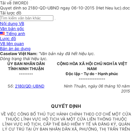
Tải về (WORD)
Quyet dinh so 2180-QD-UBND ngay 06-10-2015 (Het hieu luc).doc
Tải lược đồ
Nội dung VB
Văn bản gốc
Tiếng anh
Lược đồ
VB liên quan
Bản án áp dụng
Caselaw Việt Nam:
“Văn bản này đã hết hiệu lực.
Dòng trạng thái hiệu lực.
ỦY BAN NHÂN DÂN
CỘNG HÒA XÃ HỘI CHỦ NGHĨA VIỆT
TỈNH NINH THUẬN
NAM
--------
Độc lập - Tự do - Hạnh phúc
---------------
Số:
2180/QĐ-UBND
Ninh Thuận, ngày 06 tháng 10 năm
2015
QUYẾT ĐỊNH
VỀ VIỆC CÔNG BỐ THỦ TỤC HÀNH CHÍNH THEO CƠ CHẾ MỘT CỬA
THUỘC LĨNH VỰC HỘ TỊCH VÀ MỘT CỬA LIÊN THÔNG THUỘC
LĨNH VỰC HỘ TỊCH, CẤP THẺ BẢO HIỂM Y TẾ VÀ ĐĂNG KÝ, QUẢN
LÝ CƯ TRÚ TẠI ỦY BAN NHÂN DÂN XÃ, PHƯỜNG, THỊ TRẤN TRÊN