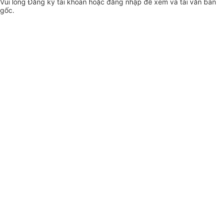
Vui lòng
Đăng ký
tài khoản hoặc
đăng nhập
để xem và tải văn bản
gốc.