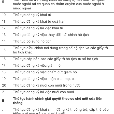
9
nước ngoài tại cơ quan có thẩm quyền của nước ngoài ở
nước ngoài
10
Thủ tục đăng ký khai tử
11
Thủ tục đăng ký khai tử quá hạn
12
Thủ tục đăng ký lại việc khai tử
13
Thủ tục đăng ký việc thay đổi, cải chính hộ tịch
14
Thủ tục bổ sung hộ tịch
Thủ tục điều chỉnh nội dung trong sổ hộ tịch và các giấy tờ
15
hộ tịch khác
16
Thủ tục cấp bản sao các giấy tờ hộ tịch từ sổ hộ tịch
17
Thủ tục đăng ký việc giám hộ
18
Thủ tục đăng ký việc chấm dứt giám hộ
19
Thủ tục đăng ký việc nhận cha, mẹ, con
20
Thủ tục đăng ký nuôi con nuôi trong nước
21
Thủ tục đăng ký lại việc nuôi con nuôi
Thủ tục hành chính giải quyết theo cơ chế một cửa liên
II
thông
Thủ tục đăng ký khai sinh, đăng ký thường trú, cấp thẻ bảo
1
hiểm y tế cho trẻ em dưới 6 tuổi