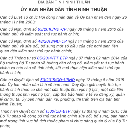
ĐỊA BÀN TỈNH NINH THUẬN
ỦY BAN NHÂN DÂN TỈNH NINH THUẬN
Căn cứ Luật Tổ chức Hội đồng nhân dân và Ủy ban nhân dân ngày 26
tháng 11 năm 2003;
Căn cứ Nghị định số
63/2010/NĐ-CP
ngày 08 tháng 6 năm 2010 của
Chính phủ về kiểm soát thủ tục hành chính;
Căn cứ Nghị định số
48/2013/NĐ-CP
ngày 14 tháng 5 năm 2013 của
Chính phủ về sửa đổi, bổ sung một số điều của các nghị định liên
quan đến kiểm soát thủ tục hành chính;
Căn cứ Thông tư số
05/2014/TT-BTP
ngày 07 tháng 02 năm 2014 của
Bộ trưởng Bộ Tư pháp về hướng dẫn công bố, niêm yết thủ tục hành
chính và báo cáo về tình hình, kết quả thực hiện kiểm soát thủ tục
hành chính;
Căn cứ Quyết định số
50/2015/QĐ-UBND
ngày 12 tháng 8 năm 2015
của Ủy ban nhân dân tỉnh về ban hành Quy định giải quyết thủ tục
hành chính theo cơ chế một cửa thuộc lĩnh vực hộ tịch; một cửa liên
thông thuộc lĩnh vực hộ tịch, cấp thẻ bảo hiểm y tế và đăng ký, quản
lý cư trú tại Ủy ban nhân dân xã, phường, thị trấn trên địa bàn tỉnh
Ninh Thuận;
Thực hiện
Quyết định số
1500/QĐ-BTP
ngày 13 tháng 8 năm 2015 của
Bộ Tư pháp về công bố thủ tục hành chính sửa đổi, bổ sung, ban hành
mới trong lĩnh vực hộ tịch thuộc phạm vi chức năng quản lý của Bộ Tư
pháp;