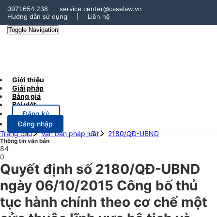
0971.654.238
service.center@caselaw.vn
Hướng dẫn sử dụng
|
Liên hệ
Toggle Navigation
Giới thiệu
Giải pháp
Bảng giá
Bài viết
Đăng ký
Đăng nhập
Trang chủ
Văn bản pháp luật
2180/QĐ-UBND
Thông tin văn bản
84
0
Quyết định số 2180/QĐ-UBND
ngày 06/10/2015 Công bố thủ
tục hành chính theo cơ chế một