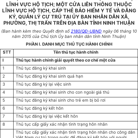
LĨNH VỰC HỘ TỊCH; MỘT CỬA LIÊN THÔNG THUỘC
LĨNH VỰC HỘ TỊCH, CẤP THẺ BẢO HIỂM Y TẾ VÀ ĐĂNG
KÝ, QUẢN LÝ CƯ TRÚ TẠI ỦY BAN NHÂN DÂN XÃ,
PHƯỜNG, THỊ TRẤN TRÊN ĐỊA BÀN TỈNH NINH THUẬN
(Ban hành kèm theo Quyết định số
2180/QĐ-UBND
ngày 06 tháng 10
năm 2015 của Chủ tịch Ủy ban nhân dân tỉnh Ninh Thuận)
PHẦN I. DANH MỤC
THỦ TỤC HÀNH CHÍNH
STT
Tên thủ tục hành chính
I
Thủ tục hành chính giải quyết theo cơ chế một cửa
1
Thủ tục đăng ký khai sinh
2
Thủ tục đăng ký khai sinh quá hạn
3
Thủ tục đăng ký lại việc sinh
4
Thủ tục đăng ký khai sinh cho con ngoài giá thú
5
Thủ tục đăng ký khai sinh cho trẻ em bị bỏ rơi
6
Thủ tục đăng ký kết hôn
7
Thủ tục đăng ký lại việc kết hôn
8
Thủ tục cấp giấy xác nhận tình trạng hôn nhân
Thủ tục cấp giấy xác nhận tình trạng hôn nhân cho công dân
Việt Nam cư trú trong nước để đăng ký kết hôn với người