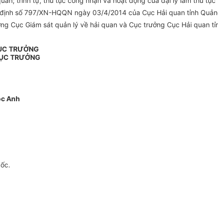
quan; trình tự, thủ tục công nhận và hoạt động của đại lý làm thủ tục
 định số 797/XN-HQQN ngày 03/4/2014 của Cục Hải quan tỉnh Quảng 
ởng Cục Giám sát quản lý về
h
ải quan v
à
Cục trưởng Cục Hải quan
t
CỤC TRƯỞNG
CỤC TRƯỞNG
ọc Anh
gốc.