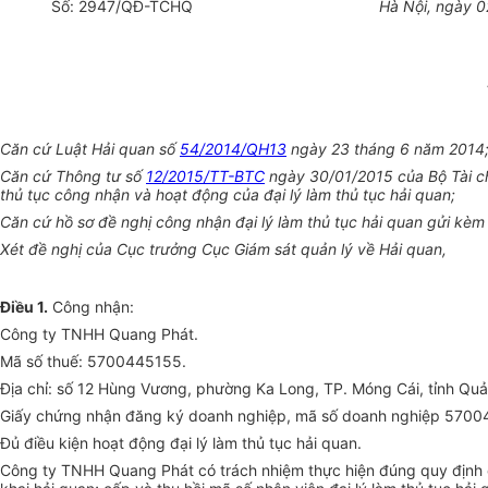
Số:
2947
/
QĐ
-TCHQ
Hà Nội
, ngày
0
Căn cứ Luật Hải quan số
54/2014/QH13
ngày 23 th
á
ng 6 năm 2014
Căn cứ Thông tư số
12/2015/TT-BTC
ngày 30/01/2015 của Bộ Tài chín
thủ tục công nhận và hoạt động của đại lý làm thủ tục hải quan;
Căn cứ h
ồ
sơ đ
ề
nghị công nhận đại lý làm thủ tục hải quan gửi k
Xét đề nghị của Cục trưởng Cục Giám sát quản lý về Hải quan,
Điều 1.
Công nhận:
Công ty TNHH Quang Phát.
Mã số thuế
:
5700445155.
Địa chỉ: số 12 Hùng Vương, phường Ka Long, TP. Móng Cái, tỉnh Quả
Giấy chứng nhận đăng ký doanh nghiệp, mã số doanh nghiệp 57004
Đủ điều kiện hoạt động đại lý làm thủ tục hải quan.
Công ty TNHH Quang Phát có trách nhiệm thực hiện đúng quy định 