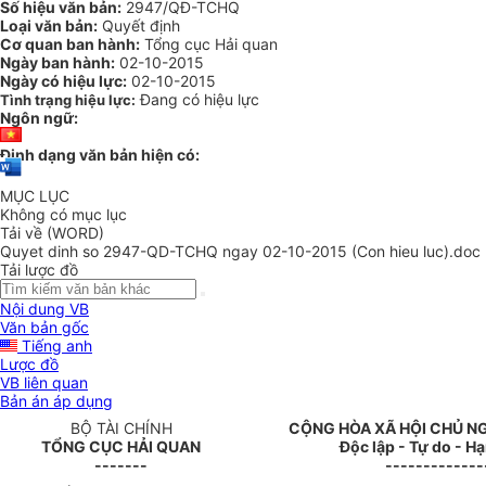
Số hiệu văn bản:
2947/QĐ-TCHQ
Loại văn bản:
Quyết định
Cơ quan ban hành:
Tổng cục Hải quan
Ngày ban hành:
02-10-2015
Ngày có hiệu lực:
02-10-2015
Đang có hiệu lực
Tình trạng hiệu lực:
Ngôn ngữ:
Định dạng văn bản hiện có:
MỤC LỤC
Không có mục lục
Tải về (WORD)
Quyet dinh so 2947-QD-TCHQ ngay 02-10-2015 (Con hieu luc).doc
Tải lược đồ
Nội dung VB
Văn bản gốc
Tiếng anh
Lược đồ
VB liên quan
Bản án áp dụng
B
Ộ
TÀI CHÍNH
CỘNG HÒA XÃ HỘI CHỦ N
T
Ổ
NG CỤC HẢI QUAN
Độc lập - Tự do - H
-------
-------------