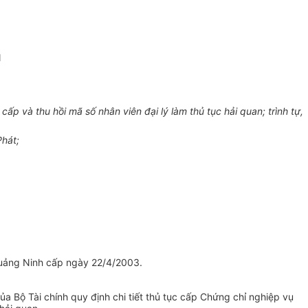
N
ấp và thu hồi mã số nhân viên đại lý làm thủ tục hải quan; trình tự,
hát;
uảng Ninh cấp ngày 22/4/2003.
ủ
a Bộ Tài chính quy định chi ti
ế
t thủ tục c
ấ
p Chứng chỉ nghiệp vụ