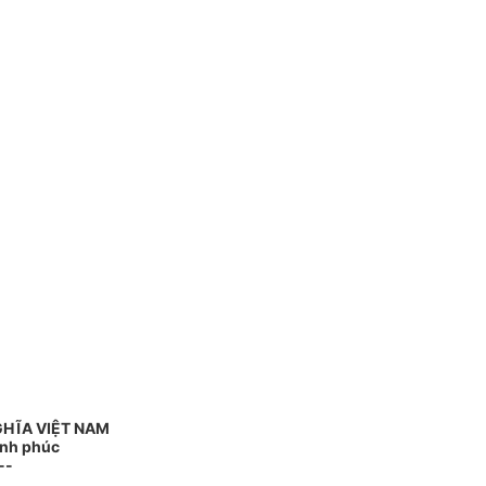
GHĨA VIỆT NAM
ạnh phúc
--