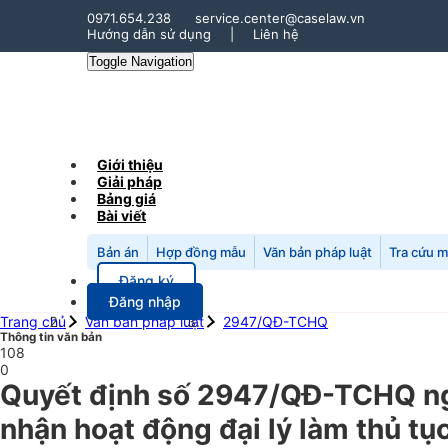
0971.654.238
service.center@caselaw.vn
Hướng dẫn sử dụng
|
Liên hệ
Toggle Navigation
Giới thiệu
Giải pháp
Bảng giá
Bài viết
Bản án
Hợp đồng mẫu
Văn bản pháp luật
Tra cứu 
Đăng ký
Đăng nhập
Trang chủ
Văn bản pháp luật
2947/QĐ-TCHQ
Thông tin văn bản
108
0
Quyết định số 2947/QĐ-TCHQ ng
nhận hoạt động đại lý làm thủ tụ