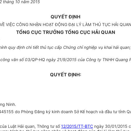
2
tháng
10
năm
2015
QUYẾT ĐỊNH
VỀ VIỆC CÔNG NHẬN HOẠT ĐỘNG ĐẠI LÝ LÀM THỦ TỤC HẢI QUA
TỔNG CỤC TRƯỞNG TỔNG CỤC HẢI QUAN
;
h quy định chi tiết thủ tục cấp Chứng chỉ nghiệp vụ khai hải quan; c
èm công văn số 03/QP-HQ ngày 21/9/2015 của C
ô
ng ty TNHH Quang P
QUYẾT ĐỊNH:
ng Ninh.
45155 do Phòng Đăng ký kinh doanh Sở Kế hoạch và đầu tư tỉnh Q
của Luật Hải q
u
an, Thông tư số
12/2015/TT-BTC
ngày 30/01/2015 c