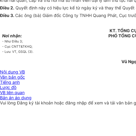
khai hải quan; cấp và thu hồi mã số nhân viên đại lý làm thủ tục hải 
Điều 2.
Quyết định này có hiệu lực kể từ ngày ký và thay thế Quyết
Điều 3.
Các ông (bà) Giám đốc
Công ty
TNHH
Quang Phát,
Cục trư
KT. TỔNG 
Nơi nhận:
PHÓ TỔNG 
-
Như Điều 3;
-
Cục CNTT&TKHQ
;
-
Lưu: VT, GSQL (3).
Vũ Ng
Nội dung VB
Văn bản gốc
Tiếng anh
Lược đồ
VB liên quan
Bản án áp dụng
Vui lòng
Đăng ký
tài khoản hoặc
đăng nhập
để xem và tải văn bản 