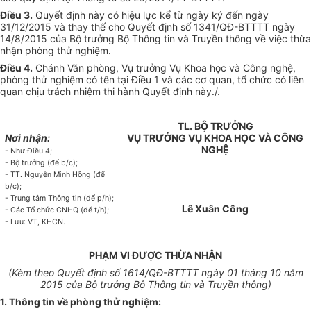
Điều
3.
Quy
ế
t định n
à
y có hiệu lực kể từ ngày k
ý
đ
ế
n ngày
3
1/12
/201
5
và thay th
ế
cho Qu
yế
t định số 13
41
/QĐ-BTTTT ng
à
y
14
/
8
/201
5
của Bộ t
rưở
ng Bộ Thông tin v
à
Truy
ề
n thông về việc
thừ
a
nhận ph
ò
ng th
ử
nghiệm.
Đi
ề
u 4.
Ch
á
nh V
ă
n ph
ò
ng
,
Vụ trư
ở
ng Vụ Khoa học v
à
Công nghệ,
phòng thử nghiệm có tên tại Đi
ề
u 1 v
à
các cơ quan,
tổ
chức c
ó
liên
qua
n
chịu trách nhiệm thi h
à
nh Qu
yết đị
nh n
à
y./.
T
L. BỘ TRƯỞNG
N
ơi nhận:
VỤ TRƯỞNG VỤ KHOA HỌC VÀ CÔNG
NGHỆ
- Như Điều 4
;
-
Bộ trư
ở
ng
(để b
/c);
- TT.
N
g
uyễn Minh Hồng (đ
ể
b/c
);
-
Trung
tâm Thông tin (để p/h);
Lê
Xu
â
n C
ô
ng
- Các
Tổ ch
ứ
c CNHQ
(để t/h)
;
-
L
ưu: VT,
KHCN
.
PHẠM VI ĐƯỢC THỪA NHẬN
(Kèm
t
heo
Quyết
định s
ố 1614/Q
Đ
-
BTTTT ngà
y 01 tháng 10 năm
2015
c
ủ
a
B
ộ trư
ở
ng
B
ộ
Thông tin và
T
ruyền thông)
1. Th
ô
ng tin v
ề
ph
ò
ng thử nghiệm: