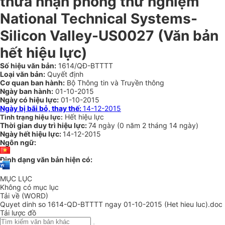
thừa nhận phòng thử nghiệm
National Technical Systems-
Silicon Valley-US0027 (Văn bản
hết hiệu lực)
Số hiệu văn bản:
1614/QĐ-BTTTT
Loại văn bản:
Quyết định
Cơ quan ban hành:
Bộ Thông tin và Truyền thông
Ngày ban hành:
01-10-2015
Ngày có hiệu lực:
01-10-2015
Ngày bị bãi bỏ, thay thế:
14-12-2015
Hết hiệu lực
Tình trạng hiệu lực:
Thời gian duy trì hiệu lực:
74 ngày
(
0 năm
2 tháng
14 ngày
)
Ngày hết hiệu lực:
14-12-2015
Ngôn ngữ:
Định dạng văn bản hiện có:
MỤC LỤC
Không có mục lục
Tải về (WORD)
Quyet dinh so 1614-QD-BTTTT ngay 01-10-2015 (Het hieu luc).doc
Tải lược đồ