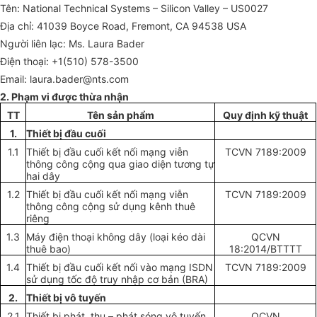
Tên: N
ational Technical Systems – Silicon Valley – US0027
Địa ch
ỉ
:
41039 Boyce Road, Fremont, CA 94538 USA
Ng
ườ
i li
ê
n lạc: Ms
. Laura Bader
Điện thoại: +
1
(5
10
)
578-3500
Email:
laura.bader
@
nts
.com
2. P
h
ạm vi đư
ợ
c thừa nhận
TT
Tê
n
s
ả
n ph
ẩ
m
Quy định kỹ thuật
1.
Th
iết bị đầu cuối
1.1
Thi
ế
t bị đ
ầ
u cu
ố
i kết n
ố
i m
ạ
ng vi
ễ
n
TCV
N
71
8
9:
2009
t
hô
ng
công cộng qua giao diện tương tự
hai dây
1.2
Thi
ết
bị
đầ
u cuối k
ế
t nối mạng vi
ễ
n
TCV
N
71
8
9:
2009
th
ô
ng công cộng s
ử
dụng k
ê
nh thuê
ri
ê
n
g
1.3
M
áy điện thoại
khôn
g d
ây (loại k
é
o
dài
QCVN
thuê bao)
18:2014
/
BTTTT
1.4
Thi
ết
bị
đầ
u cuối k
ế
t nối v
à
o mạ
n
g ISDN
TCVN 7189:2009
sử dụng t
ố
c
độ truy nhập
c
ơ
b
ả
n (BRA)
2.
Thiết
bị
v
ô
tuy
ế
n
2.1
Thiết bị phát, thu – phát sóng vô tuyến
QCVN