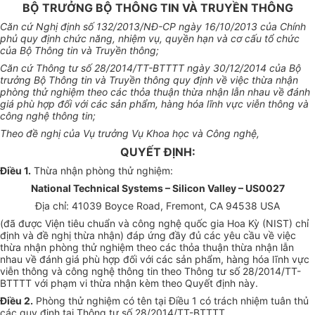
BỘ TRƯỞNG BỘ THÔNG TIN VÀ TRUYỀN THÔNG
Că
n c
ứ
Nghị định số 132/2013
/
N
Đ
-CP ngày 16/10/2013 c
ủ
a Ch
í
nh
ph
ủ
q
u
y định chức
năng
, nhiệm vụ, quyền hạn và cơ c
ấ
u
tổ
chức
c
ủ
a Bộ Th
ô
ng
t
in và Tr
u
y
ề
n thông;
Căn cứ Thôn
g t
ư số 28/2014/
T
T-BTTTT ngày 30/12/2014 của
B
ộ
trư
ở
ng Bộ Thông tin v
à
Truyền thông quy định về việc thừa nhận
phòng thử nghiệm th
eo
các thỏa thu
ận thừa nhận
lẫn nhau v
ề
đánh
gi
á
phù h
ợ
p
đ
ối v
ớ
i các sản ph
ẩ
m, h
à
ng h
ó
a lĩ
n
h vực viễn th
ô
ng v
à
c
ô
ng ngh
ệ t
hông tin;
Theo
đề
nghị của V
ụ
trưởng Vụ Khoa học v
à
Công nghệ,
QUYẾT ĐỊNH:
Điều 1.
Thừa nhận phòng thử nghiệm:
N
ational Technical Systems – Silicon Valley – US0027
Địa ch
ỉ
:
41039 Boyce Road, Fremont, CA 94538 USA
(
đã được Viện tiêu chuẩn và công nghệ quốc gia Hoa Kỳ (NIST)
ch
ỉ
định và
đ
ề
nghị
thừa nh
ậ
n) đáp
ứ
ng đ
ầ
y đ
ủ
c
á
c
y
êu cầu v
ề
việc
thừa nhận phòng thử nghiệm theo các thỏa thuận
thừa nhận
l
ẫ
n
nhau về đánh giá phù
hợ
p đ
ố
i v
ớ
i các sản ph
ẩ
m
,
h
à
ng hóa lĩnh vực
vi
ễ
n th
ô
ng và công nghệ th
ô
ng
ti
n theo Thông
t
ư s
ố
28/2014
/TT
-
B
TTTT với phạm vi
t
hừa nhận k
è
m theo Quy
ết
định n
à
y.
Đ
iều 2.
Ph
ò
ng thử ng
hi
ệm có tên tại
Đ
i
ề
u 1 c
ó
trách nhiệm
tuân
th
ủ
các quy định t
ại
Th
ô
ng t
ư
s
ố
28
/
2014/TT-BTTTT.