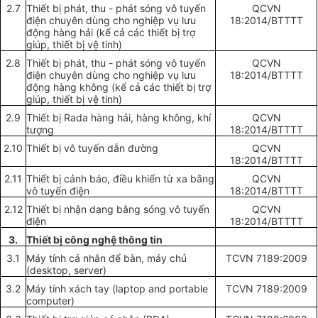
2.7
Thiết bị phát,
t
hu
-
phá
t
s
ó
ng v
ô
tuy
ến
QCVN
đ
iện chuy
ên dùng
cho
nghiệp vụ lưu
1
8
:201
4/BTTTT
động hàng hải (kể cả các thiết bị trợ
giúp, thiết bị vệ tinh)
2.8
Thiết bị phát,
t
hu
-
phá
t
s
ó
ng v
ô
tuy
ến
QCVN
đ
iện chuy
ên dùng
cho
nghiệp vụ lưu
1
8
:201
4/BTTTT
động hàng không (kể cả các thiết bị trợ
giúp, thiết bị vệ tinh)
2.9
Thi
ế
t b
ị
Rada h
à
ng h
ả
i
,
h
à
ng không, kh
í
QCVN
t
ư
ợng
1
8
:201
4/BTTTT
2.10
Thi
ế
t
bị
vô tuyến d
ẫn
đườn
g
QCVN
1
8
:201
4/BTTTT
2.11
Thiết bị cảnh b
á
o
, đ
i
ề
u khi
ể
n
t
ừ xa bằng
QCVN
v
ô
tu
yế
n
đ
iện
1
8
:201
4/BTTTT
2.12
Thi
ế
t b
ị
nhận dạng b
ằ
ng sóng vô tu
yế
n
QCVN
đ
i
ệ
n
1
8
:201
4/BTTTT
3.
Thiết bị c
ôn
g nghệ
t
h
ô
ng ti
n
3.1
M
á
y tính c
á
nhân
để
bàn
,
m
á
y chủ
TCVN 7189:200
9
(
de
s
kt
op, s
e
rv
e
r)
3.2
M
á
y
tí
nh xách tay
(l
ap
t
op
an
d po
rt
able
TCVN 7189:200
9
comp
u
t
e
r)