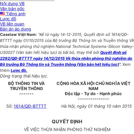
Nội dung VB
Văn bản gốc
Tiếng anh
Lược đồ
VB liên quan
Bản án áp dụng
Caselaw Việt Nam:
“Kể từ ngày 14-12-2015, Quyết định số 1614/QĐ-
BTTTT ngày 01/10/2015 của Bộ trưởng Bộ Thông tin và Truyền thông Về
thừa nhận phòng thử nghiệm National Technical Systems-Silicon Valley-
US0027 (Văn bản hết hiệu lực) bị bãi bỏ, thay thế bởi
Quyết định số
2292/QĐ-BTTTT ngày 14/12/2015 Về thừa nhận phòng thử nghiệm do
Bộ trưởng Bộ Thông tin và Truyền thông (Văn bản hết hiệu lực)
”.
Xem
thêm
Lược đồ.
Dòng trạng thái hiệu lực.
BỘ THÔNG TIN VÀ
CỘNG HÒA XÃ HỘI CHỦ NGHĨA VIỆT
TRUYỀN THÔNG
NAM
-------
Độc lập - Tự do - Hạnh phúc
---------------
Số:
1614/QĐ-BTTTT
Hà Nội
, ngày
01
tháng
10
năm
2015
QUYẾT ĐỊNH
V
Ề VIỆC THỪA NHẬN PHÒNG THỬ NGHIỆM