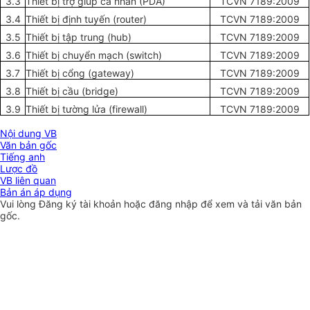
3.3
Thi
ết
bị tr
ợ
giúp cá nh
â
n (PDA
)
TCVN 7189:200
9
3.4
Thi
ế
t bị định tuy
ế
n (rout
e
r)
TCVN 7189:200
9
3.5
Thi
ế
t bị t
ậ
p
trung (hub
)
TCVN 7189:200
9
3.6
T
hiết
b
ị
chuy
ể
n m
ạ
ch (s
w
itch)
TCVN 7189:200
9
3.7
Thi
ế
t bị cổng (gat
ew
ay)
TCVN 7189:200
9
3.8
Thi
ế
t b
ị
c
ầu
(
b
ri
d
g
e)
TCVN 7189:200
9
3.9
Thiết b
ị
tường l
ử
a (
fi
rewa
ll)
TCVN 7189:200
9
Nội dung VB
Văn bản gốc
Tiếng anh
Lược đồ
VB liên quan
Bản án áp dụng
Vui lòng
Đăng ký
tài khoản hoặc
đăng nhập
để xem và tải văn bản
gốc.