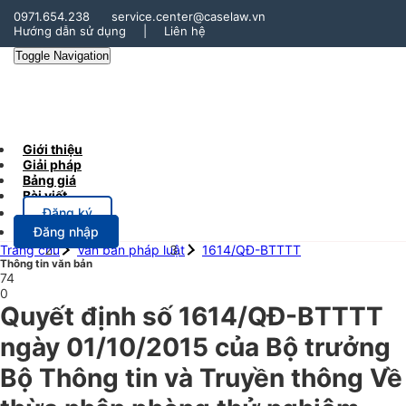
0971.654.238
service.center@caselaw.vn
Hướng dẫn sử dụng
|
Liên hệ
Toggle Navigation
Giới thiệu
Giải pháp
Bảng giá
Bài viết
Đăng ký
Đăng nhập
Trang chủ
Văn bản pháp luật
1614/QĐ-BTTTT
Thông tin văn bản
74
0
Quyết định số 1614/QĐ-BTTTT
ngày 01/10/2015 của Bộ trưởng
Bộ Thông tin và Truyền thông Về