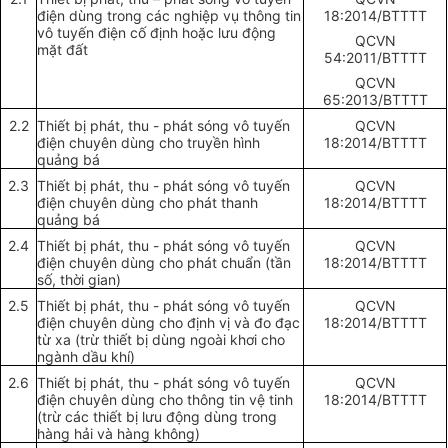
điện dùng trong các nghiệp vụ thông tin
1
8
:201
4/BTTTT
vô tuyến điện cố định hoặc lưu động
QCVN
mặt đất
54
:201
1/BTTTT
QCVN
65
:201
3/BTTTT
2.2
Thiết bị phát,
t
hu
-
phá
t
s
ó
ng v
ô
tuy
ến
QCVN
đ
iện chuy
ên dùng
cho truyền h
ì
nh
1
8
:201
4/BTTTT
qu
ả
n
g
bá
2.3
Thiết bị phát,
t
hu
-
phá
t
s
ó
ng v
ô
tuy
ến
QCVN
đ
iện chuy
ên dùng
cho
phát thanh
1
8
:201
4/BTTTT
quảng bá
2.4
Thiết bị phát,
t
hu
-
phá
t
s
ó
ng v
ô
tuy
ến
QCVN
đ
iện chuy
ên dùng
cho
phát chuẩn (tần
1
8
:201
4/BTTTT
số, thời gian)
2.5
Thiết bị phát,
t
hu
-
phá
t
s
ó
ng v
ô
tuy
ến
QCVN
đ
iện chuy
ên dùng
cho
định vị và đo đạc
1
8
:201
4/BTTTT
từ xa (trừ thiết bị dùng ngoài khơi cho
ngành dầu khí)
2.6
Thiết bị phát,
t
hu
-
phá
t
s
ó
ng v
ô
tuy
ến
QCVN
đ
iện chuy
ên dùng
cho
thông tin vệ tinh
1
8
:201
4/BTTTT
(trừ các thiết bị lưu động dùng trong
hàng hải và hàng không)