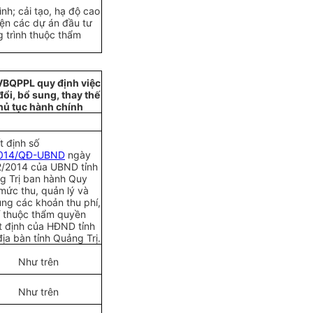
nh; cải tạo, hạ độ cao
iện các dự án đ
ầ
u tư
 trình thuộc th
ẩ
m
VBQPPL quy định việc
đổi, bổ s
u
ng, tha
y
thế
hủ tục hành chính
 định số
014/QĐ-UBND
ngày
2/2014 của
UBND tỉnh
g Trị ban hành Quy
mức thu, quản lý và
ụng các
k
hoản thu
p
hí,
í thuộc thẩm quyền
t định của HĐND t
ỉ
nh
địa bàn tỉnh Quảng Trị.
Như trên
Như trên