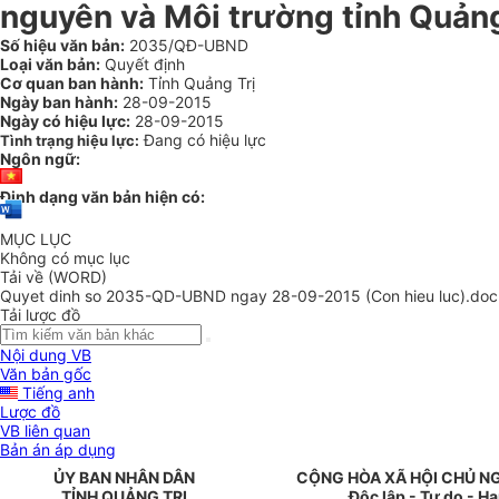
nguyên và Môi trường tỉnh Quảng
Số hiệu văn bản:
2035/QĐ-UBND
Loại văn bản:
Quyết định
Cơ quan ban hành:
Tỉnh Quảng Trị
Ngày ban hành:
28-09-2015
Ngày có hiệu lực:
28-09-2015
Đang có hiệu lực
Tình trạng hiệu lực:
Ngôn ngữ:
Định dạng văn bản hiện có:
MỤC LỤC
Không có mục lục
Tải về (WORD)
Quyet dinh so 2035-QD-UBND ngay 28-09-2015 (Con hieu luc).doc
Tải lược đồ
Nội dung VB
Văn bản gốc
Tiếng anh
Lược đồ
VB liên quan
Bản án áp dụng
ỦY BAN NHÂN
DÂN
CỘNG HÒA XÃ HỘI CHỦ N
TỈNH
QUẢNG TRỊ
Độc lập - Tự do - H