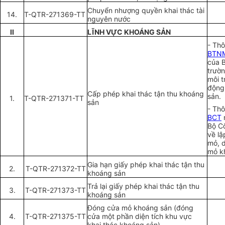
Chuy
ể
n nhượng quy
ề
n khai thác tài
14.
T-QTR-271369-TT
nguyên nước
II
LĨNH V
ỰC
KHOÁNG SẢN
- Th
BTN
của B
trườn
môi t
động
Cấp phép khai thác tận thu khoáng
sản.
1.
T-QTR-271371-TT
sản
- Th
BCT
Bộ C
về lậ
mỏ, 
mỏ k
Gia hạn giấy phép khai thác tận thu
2.
T-QTR-271372-TT
khoáng sản
Trả l
ạ
i giấy phép khai thác tận thu
3.
T-QTR-271373-TT
khoáng sản
Đóng cửa mỏ khoáng sản (đóng
4.
T-QTR-271375-TT
cửa một phần diện tích khu vực
khai thác khoáng sản)