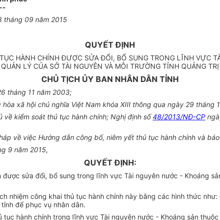
--
8
tháng
09
năm
2015
QUYẾT ĐỊNH
Ủ TỤC HÀNH CHÍNH ĐƯỢC SỬA ĐỔI, BỔ SUNG TRONG LĨNH VỰC 
QUẢN LÝ CỦA SỞ TÀI NGUYÊN VÀ MÔI TRƯỜNG TỈNH QUẢNG TRỊ
CHỦ TỊCH ỦY BAN NHÂN DÂN TỈNH
26 tháng 11 năm 2003;
 hòa xã hội chủ nghĩa Việt Nam khóa XIII thông qua ngày 29 tháng 
về kiểm soát thủ tục hành chính; Nghị định số
48/2013/NĐ-CP
ngày
háp về việc Hướng dẫn công b
ố
, niêm yết thủ tục hành chính và báo
áng 9 năm 2015,
QUYẾT ĐỊNH:
h được sửa đổi, bổ sung trong lĩnh vực Tài nguyên nước - Khoáng s
ách nhiệm công khai thủ tục hành chính này bằng các hình thức như: Đă
h tỉnh để phục vụ nhân dân.
hủ tục hành chính trong lĩnh vực Tài nguyên nước - Khoáng sản thuộ