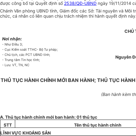
được công b
ố
tại Quy
ế
t định số
2538/QĐ-UBND
ngày 19/11/2014 c
Chánh V
ă
n phòng UBND tỉnh, Giám đốc các Sở: Tài nguyên và Môi t
chức, cá nhân có liên quan chịu trách nhiệm th
i
hành quyết định này.
CHỦ 
Nơi nhận:
-
Như Điều 3;
- Cục Ki
ể
m soát TTHC- Bộ Tư pháp;
-
Chủ tịch, c
ác PC
T
UBND
tỉnh
;
Nguyễn Đ
- Trung
t
âm Tin học
tỉnh
;
- Lưu: VT, TN
, NC
THỦ TỤC HÀNH CHÍNH MỚI BAN HÀNH; THỦ TỤC HÀNH
(Ban hành kèm
t
A.
Thủ tục hành chính m
ớ
i ban hành: 01 thủ tục
STT
Tên thủ tục hành chính
LĨNH
VỰC
KHO
Á
NG S
Ả
N