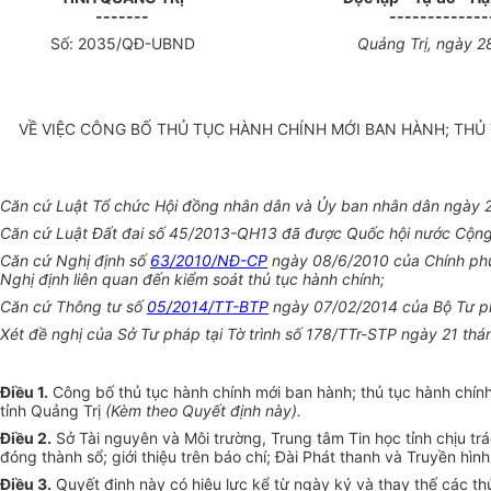
-------
-------------
Số:
2035
/QĐ-UBND
Quảng Trị
, ngày 2
VỀ VIỆC CÔNG BỐ THỦ TỤC HÀNH CHÍNH MỚI BAN HÀNH; TH
Căn cứ Luật Tổ chức Hội đồng nhân dân và Ủy ban nhân dân ngày 
Căn cứ Luật Đất đai số 45/2013-QH13 đã được Qu
ố
c hội nước Cộng
Căn cứ Nghị định số
63/2010/NĐ-CP
ngày 08/6/2010 của Chính phủ 
Nghị định liên quan đ
ế
n ki
ể
m soát thủ tục hành chính;
Căn cứ Thông tư số
05/2014/TT-BTP
ngày 07/02/2014 của Bộ Tư p
Xét đề nghị của Sở Tư pháp tại Tờ trình số 178/TTr-STP ngày 21 th
Điều 1.
Công bố thủ tục hành chính mới ban hành; thủ tục hành chín
t
ỉ
nh Quảng Trị
(Kèm theo Qu
yế
t định này).
Điều 2.
Sở Tài nguyên và Môi trường, Trung tâm Tin học t
ỉ
nh chịu tr
đóng thành sổ; giới thiệu trên báo chí; Đài Phát thanh và Truyền hìn
Điều 3.
Quyết định này có hiệu lực kể từ ngày ký và thay thế các t