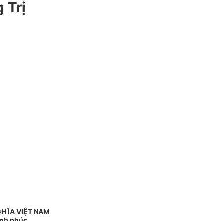
 Trị
GHĨA VIỆT NAM
ạnh phúc