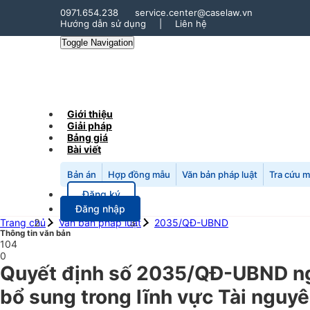
0971.654.238
service.center@caselaw.vn
Hướng dẫn sử dụng
|
Liên hệ
Toggle Navigation
Giới thiệu
Giải pháp
Bảng giá
Bài viết
Bản án
Hợp đồng mẫu
Văn bản pháp luật
Tra cứu 
Đăng ký
Đăng nhập
Trang chủ
Văn bản pháp luật
2035/QĐ-UBND
Thông tin văn bản
104
0
Quyết định số 2035/QĐ-UBND ngà
bổ sung trong lĩnh vực Tài nguy