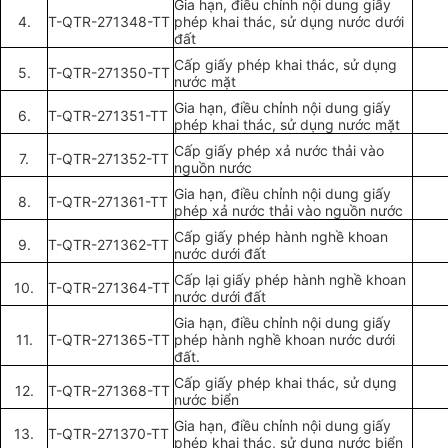
Gia hạn, điều ch
ỉ
nh nội dung giấy
4.
T-QTR-271348-TT
phép khai thác, sử dụng nước dưới
đất
C
ấ
p giấy phép khai thác, sử dụng
5.
T-QTR-271350-TT
nước m
ặ
t
Gia hạn, điều chỉnh nội dung giấy
6.
T-QTR-271351-TT
phép khai thác, sử dụng nước mặt
Cấp giấy phép xả nước thải vào
7.
T-QTR-271352-TT
nguồn nước
Gia hạn, điều chỉnh nội dung giấy
8.
T-QTR-271361-TT
phép xả nước th
ả
i vào nguồn nước
C
ấ
p giấy phép hành ngh
ề
khoan
9.
T-QTR-271362-TT
nước dưới đất
C
ấ
p lại giấy phép hành nghề khoan
10.
T-QTR-271364-TT
nước dưới đất
Gia hạn, điều chỉnh nội dung gi
ấ
y
11.
T-QTR-271365-TT
phép hành nghề khoan nước dưới
đất.
Cấp giấy phép khai thác, sử dụng
12.
T-QTR-271368-TT
nước biển
Gia hạn, đi
ề
u chỉnh nội dung gi
ấ
y
13.
T-QTR-27
1
370-TT
phép khai thác, sử dụng nước bi
ể
n