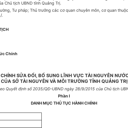
ủa Chủ tịch UBND t
ỉ
nh Quảng Trị.
rường, Tư pháp; Thủ trưởng các cơ quan chuyên môn, cơ quan thuộc
/.
TỊCH
ức Chính
 CHÍNH SỬA ĐỔI, BỔ SUNG LĨNH VỰC TÀI NGUYÊN NƯỚ
CỦA SỞ TÀI NGUYÊN VÀ MÔI TRƯỜNG TỈNH QUẢNG TRỊ
heo Quyết định
số 2035/
QĐ-UBND ngày
28
/
9/201
5 của Chủ
t
ịch UBN
Phần I
DANH MỤC THỦ TỤC HÀNH CHÍNH