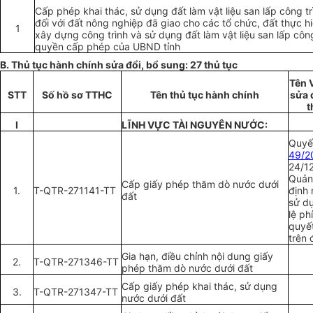
Cấp phép khai thác, sử dụng đất làm vật liệu san lấp công trì
đối với đất nông nghiệp đã giao cho các tổ chức, đất thực h
1
xây dựng công trình và sử dụng đất làm vật liệu san lấp công
quyền cấp phép của UBND tỉnh
B
.
Thủ tục hành chính sửa đổi, bổ sung: 27 thủ tục
Tên 
STT
Số hồ sơ TTHC
Tên thủ tục hành chính
sửa 
t
I
LĨNH VỰC TÀI NGUYÊN NƯỚC:
Quyết
49/2
24/1
Qu
ả
n
Cấp giấy phép thăm dò nước dưới
1.
T-QTR-271141-TT
định 
đất
sử d
lệ ph
quyế
trên 
Gia hạn, đi
ề
u chỉnh nội dung gi
ấ
y
2.
T-QTR-271346-TT
phép thăm dò nước dưới đất
C
ấ
p giấy phép khai thác, sử dụng
3.
T-QTR-271347-TT
nước dưới đất