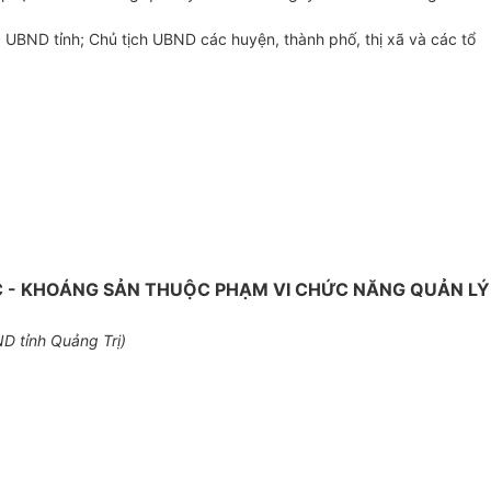
 UBND tỉnh; Chủ tịch
U
BND các huyện, thành phố, thị xã và các tổ
C - KHOÁNG SẢN THUỘC PHẠM VI CHỨC NĂNG QUẢN LÝ
D tỉnh Quảng Trị)