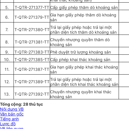
5.
T-QTR-271377-TT
Cấp gi
ấy
phép thăm dò khoáng sản
Gia hạn giấy phép thăm dò khoáng
6.
T-QTR-271379-TT
sản
Trả lại giấy phép hoặc trả lại một
7.
T-QTR-271380-TT
phần diện tích thăm dò khoáng sản
Chuyển nhượng quyền thăm dò
8.
T-QTR-271381-TT
khoáng sản
9.
T-QTR-271383-TT
Phê duyệt trữ lượng khoáng sản
10.
T-QTR-271385-TT
Cấp phép khai thác khoáng sản
Gia hạn giấy phép khai thác khoáng
11.
T-QTR-271387-TT
sản
Trả lại giấy phép hoặc trả lại một
12.
T-QTR-271389-TT
phần diện tích khai thác khoáng sản
Chuyển nhượng quyền khai thác
13.
T-QTR-271392-TT
khoáng sản
Tổng cộng: 28 thủ tục
Nội dung VB
Văn bản gốc
Tiếng anh
Lược đồ
VB liên quan