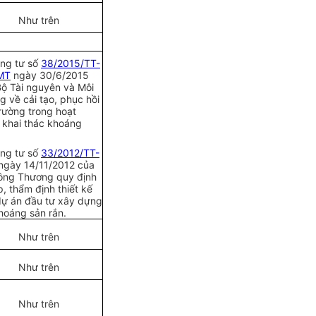
Như trên
ông tư số
38/2015/TT-
MT
ngày 30/6/2015
ộ Tài nguyên v
à
Môi
g về cải tạo, phục hồi
rường trong hoạt
 khai thác khoáng
ông tư số
33/2012/TT-
ngày 14/11/2012 của
ông Thương quy định
p, thẩm định thiết kế
dự án đầu tư xây dựng
hoáng sản r
ắ
n.
Như trên
Như trên
Như trên