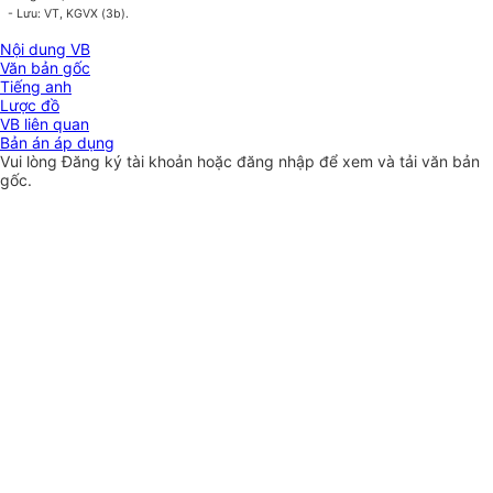
- Lưu: VT, KGVX (3b).
Nội dung VB
Văn bản gốc
Tiếng anh
Lược đồ
VB liên quan
Bản án áp dụng
Vui lòng
Đăng ký
tài khoản hoặc
đăng nhập
để xem và tải văn bản
gốc.