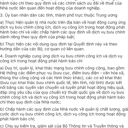
hành báo chí theo quy định và các chính sách ưu đãi về thuế của
Nhà nước liên quan đến hoạt động của doanh nghiệp.
3. Ủy ban nhân dân các tỉnh, thành phố trực thuộc Trung ương
a) Thực hiện quản lý nhà nước trên địa bàn về hoạt động cung ứng
dịch vụ bưu chính công ích, dịch vụ công ích trong hoạt động phát
hành báo chí và việc chấp hành các quy định về dịch vụ bưu chính
dành riêng theo quy định của pháp luật;
b) Thực hiện các nội dung quy định tại Quyết định này và theo
hướng dẫn của các Bộ, cơ quan có liên quan.
4. Doanh nghiệp cung ứng dịch vụ bưu chính công ích và dịch vụ
công ích trong hoạt động phát hành báo chí
a) Duy trì, quản lý, khai thác mạng bưu chính công cộng, bao gồm:
Hệ thống các điểm phục vụ (bưu cục, điểm bưu điện - văn hóa xã,
thùng thư công cộng và các hình thức khác), các cơ sở khai thác
(bưu cục khai thác bưu chính quốc tế, liên tỉnh, nội tỉnh) được kết
nối bằng các tuyến vận chuyển và tuyến phát hoạt động hiệu quả,
đáp ứng yêu cầu của quy chuẩn kỹ thuật quốc gia về dịch vụ bưu
chính công ích và dịch vụ công ích trong hoạt động phát hành báo
chí theo quy định của Nhà nước;
b) Chấp hành các quy định của Nhà nước về quản lý chất lượng, giá
cước dịch vụ bưu chính công ích, dịch vụ công ích trong hoạt động
phát hành báo chí;
c) Chịu sự kiểm tra, giám sát của Bộ Thông tin và Truyền thông và