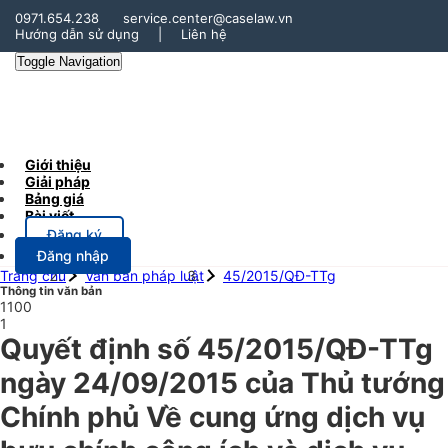
0971.654.238
service.center@caselaw.vn
Hướng dẫn sử dụng
|
Liên hệ
Toggle Navigation
Giới thiệu
Giải pháp
Bảng giá
Bài viết
Đăng ký
Đăng nhập
Trang chủ
Văn bản pháp luật
45/2015/QĐ-TTg
Thông tin văn bản
1100
1
Quyết định số 45/2015/QĐ-TTg
ngày 24/09/2015 của Thủ tướng
Chính phủ Về cung ứng dịch vụ