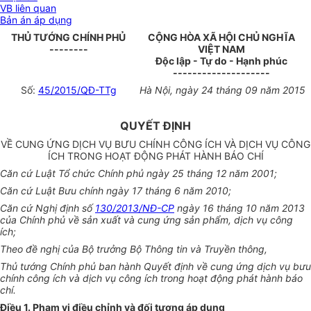
VB liên quan
Bản án áp dụng
THỦ TƯỚNG CHÍNH PHỦ
CỘNG HÒA XÃ HỘI CHỦ NGHĨA
--------
VIỆT NAM
Độc lập - Tự do - Hạnh phúc
--------------------
Số:
45/2015/QĐ-TTg
Hà Nội, ngày 24 tháng 09 năm 2015
QUYẾT ĐỊNH
VỀ CUNG ỨNG DỊCH VỤ BƯU CHÍNH CÔNG ÍCH VÀ DỊCH VỤ CÔNG
ÍCH TRONG HOẠT ĐỘNG PHÁT HÀNH BÁO CHÍ
Căn cứ Luật Tổ chức Chính phủ ngày 25 tháng 12 năm 2001;
Căn cứ Luật Bưu chính ngày 17 tháng 6 năm 2010;
Căn cứ Nghị định số
130/2013/NĐ-CP
ngày 16 tháng 10 năm 2013
của Chính phủ về sản xuất và cung ứng sản phẩm, dịch vụ công
ích;
Theo đề nghị của Bộ trưởng Bộ Thông tin và Truyền thông,
Thủ tướng Chính phủ ban hành Quyết định về cung ứng dịch vụ bưu
chính công ích và dịch vụ công ích trong hoạt động phát hành báo
chí.
Điều 1. Phạm vi điều chỉnh và đối tượng áp dụng