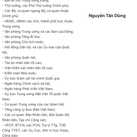
- Ban Bí thư Trung ương Đảng;
- Thủ tướng, các Phó Thủ tướng Chính phủ;
- Các Bộ, cơ quan ngang Bộ, cơ quan thuộc
Nguyễn Tấn Dũng
Chính phủ;
- HĐND, UBND các tỉnh, thành phố trực thuộc
Trung ương
- Văn phòng Trung ương và các Ban của Đảng;
- Văn phòng Tổng Bí thư;
- Văn phòng Chủ tịch nước;
- Hội đồng Dân tộc và các Ủy ban của Quốc
hội;
- Văn phòng Quốc hội;
- Tòa án nhân dân tối cao;
- Viện Kiểm sát nhân dân tối cao;
- Kiểm toán Nhà nước;
- Ủy ban Giám sát tài chính Quốc gia;
- Ngân hàng Chính sách xã hội;
- Ngân hàng Phát triển Việt Nam;
- Ủy ban Trung ương Mặt trận Tổ quốc Việt
Nam;
- Cơ quan Trung ương của các đoàn thể;
- Tổng công ty Bưu điện Việt Nam;
- Các cơ quan: Báo Nhân dân, Báo Quân đội
Nhân dân, Tạp chí Cộng sản;
- VPCP: BTCN, các PCN, Trợ lý TTg, TGĐ
Cổng TTĐT, các Vụ, Cục, đơn vị trực thuộc,
Công báo;