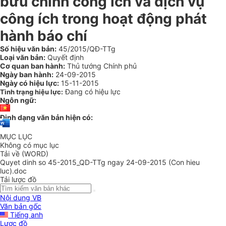
bưu chính công ích và dịch vụ
công ích trong hoạt động phát
hành báo chí
Số hiệu văn bản:
45/2015/QĐ-TTg
Loại văn bản:
Quyết định
Cơ quan ban hành:
Thủ tướng Chính phủ
Ngày ban hành:
24-09-2015
Ngày có hiệu lực:
15-11-2015
Đang có hiệu lực
Tình trạng hiệu lực:
Ngôn ngữ:
Định dạng văn bản hiện có:
MỤC LỤC
Không có mục lục
Tải về (WORD)
Quyet dinh so 45-2015_QD-TTg ngay 24-09-2015 (Con hieu
luc).doc
Tải lược đồ
Nội dung VB
Văn bản gốc
Tiếng anh
Lược đồ