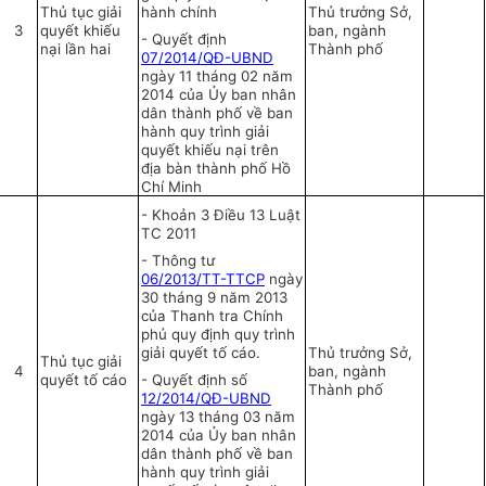
Thủ tục giải
hành chính
Thủ trưởng Sở,
3
quyết khiếu
ban, ngành
- Quyết định
nại lần
hai
Thành phố
07/2014/QĐ-UBND
ngày 11 tháng 02 năm
2014 của Ủy ban nhân
dân thành phố về ban
hành quy trình giải
quyết khiếu nại trên
địa bàn thành phố Hồ
Chí Minh
-
Khoản 3 Điều 13 Luật
TC 2011
-
Thông tư
06/2013/TT-TTCP
ngày
30 tháng 9 năm 2013
của Thanh tra Chính
phủ quy định quy trình
giải quyết tố cáo.
Thủ trưởng Sở,
Thủ tục giải
4
ban, ngành
quyết tố cáo
-
Quyết định s
ố
Thành phố
12/2014/QĐ-UBND
ngày 13 tháng 03 năm
2014 của Ủy ban nhân
dân thành phố về ban
hành quy trình giải