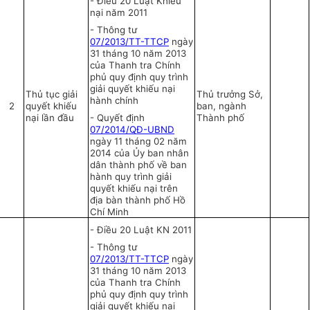
-
Điều 20 Luật Khiếu
nại năm 2011
-
Thông tư
07/2013/TT-TTCP
ngày
31 tháng 10 năm 2013
của Thanh tra Chính
phủ quy định quy trình
giải quyết khiếu nại
Thủ tục giải
Thủ trưởng Sở,
hành chính
2
quyết khiếu
ban, ngành
nại lần đầu
-
Quyết định
Thành phố
07/2014/QĐ-UBND
ngày 11 tháng 02 năm
2014 của
Ủy
b
a
n nhân
dân thành phố về ban
hành quy trình giải
quyết khiếu nại trên
địa bàn thành phố Hồ
Chí Minh
-
Điều 20 Luật KN 2011
- Thông tư
07/2013/TT-TTCP
ngày
31 tháng
10 năm 2013
của Thanh tra Chính
phủ quy định quy trình
giải quyết khiếu nại