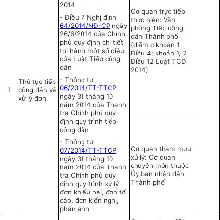
2014
Cơ quan trực tiếp
-
Điều 7 Nghị định
thực hiện: Văn
64/2014/NĐ-CP
ngà
y
phòng Tiếp công
26/6/2014 của Chính
dân Thành phố
phủ quy định chi tiết
(điểm c khoản 1
thi hành một số điều
Điều 4; khoản 1,
2
của Luật Tiếp công
Điều 12 Luật TCD
dân
2014)
-
Thông tư
Thủ tục tiếp
06/2014/TT-TTCP
1
công dân và
ngày 31 tháng 10
xử lý đơn
năm 2014 của Thanh
tra Chính phủ quy
định quy trình tiếp
công dân
-
Th
ô
ng tư
Cơ quan tham mưu
07/2014/TT-TTCP
xử lý: Cơ quan
ngày 31 tháng 10
chuyên môn thuộc
năm 2014 của Thanh
Ủ
y ban nhân dân
tra Chính phủ quy
Thành phố
định quy trình xử lý
đơn khiếu nại, đơn tố
cáo, đơn kiến nghị,
phản ánh