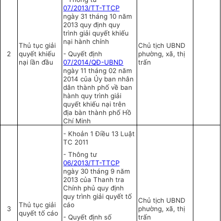
07/2013/TT-TTCP
ngày 31 tháng 10 năm
2013 quy định quy
trình giải quyết khiếu
nại hành chính
Thủ tục giải
Chủ tịch UBND
2
quyết khiếu
-
Quyết định
phường, xã, thị
nại lần đầu
07/2014/QĐ-UBND
trấn
ngày 11 tháng 02 năm
2014 của Ủy ban nhân
dân thành phố về ban
hành quy trình giải
quyết khiếu nại trên
địa bàn thà
nh
phố Hồ
Chí Minh
-
Khoản 1 Điều 13 Luật
TC 2011
-
Thông tư
06/2013/TT-TTCP
ngày 30 tháng 9 năm
2013 của Thanh tra
Chính phủ quy định
quy trình giải quyết tố
Chủ tịch UBND
Thủ tục giải
cáo
3
phường, xã, thị
quyết tố cáo
-
Quyết định số
trấn