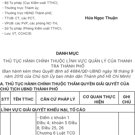
-
Bộ Tư pháp (Cục Kiểm soát TTHC);
-
Thường trực Thành ủy;
-
Thường trực HĐND Thành phố;
Hứa Ngọc Thuận
-
TTUB: CT, các PCT;
- V
PUB: các PVP; các phòng NC-TH;
-
Sở Tư pháp (Phòng Kiểm soát TTHC);
-
Lưu: VT, CCHC/Đ.
DANH MỤC
THỦ TỤC HÀNH CHÍNH THUỘC LĨNH VỰC QUẢN LÝ CỦA THANH
TRA THÀNH PHỐ
(Ban hành kèm theo Quyết định s
ố
4684
/QĐ-UBND ngày
18
tháng 9
năm 2015
của Chủ tịch
Ủ
y ban nhân dân Thành phố Hồ Chí Minh)
A. THỦ TỤC HÀNH CHÍNH THUỘC THẨM QUYỀN GIẢI QUYẾT CỦA
CHỦ TỊCH UBND THÀNH PHỐ
CƠ
QUAN
TH
Ự
C
GHI
STT
TÊN TTHC
CĂN CỨ PHÁP LÝ
HI
Ệ
N
CHÚ
LĨNH
VỰC
GIẢI QUYẾT KHIẾU NẠI, T
Ố
CÁO
-
Điểm c khoản 1
Điều 4; khoản 5 Điều
8; Điều 25, 26
Chương 6 Luật TCD