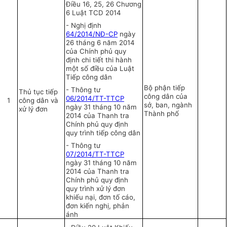
Điều 16, 25, 26 Chương
6 Luật TCD 2014
-
Nghị định
64/2014/NĐ-CP
ngày
26 tháng 6 năm 2014
của Chính phủ quy
định chi tiết thi hành
một số điều của Luật
Tiếp công dân
Bộ phận tiếp
-
Thông tư
Thủ tục tiếp
công dân của
06/2014/TT-TTCP
1
công d
â
n và
sở, ban, ngành
ngày 31 tháng 10 năm
xử lý đơn
Thành phố
2014 của Thanh tra
Chính phủ quy định
quy trình tiếp công dân
-
Thông tư
07/2014/TT-TTCP
ngày 31 tháng 10 năm
2014 của Thanh tra
Chính phủ quy định
quy trình xử lý đơn
khiếu nại, đơn tố cáo,
đơn kiến nghị, phản
ánh