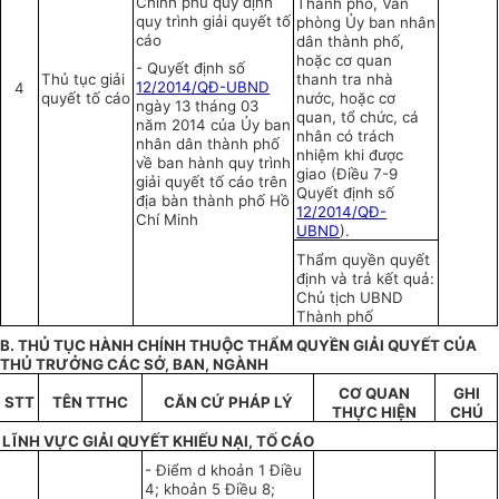
Chính phủ quy định
Thành phố, Văn
quy trình giải quyết tố
phòng Ủy ban nhân
cáo
dân thành phố,
hoặc cơ quan
-
Quyết định số
Thủ tục giải
thanh tra nhà
12/2014/QĐ-UBND
4
quyết tố cáo
nước, hoặc cơ
ngày 13 tháng 03
quan, tổ chức, cá
năm 2014 của Ủy ban
nhân có trách
nhân dân thành phố
nhiệm khi được
về ban hành quy trình
giao (Điều 7-9
giải quyết tố cáo trên
Quyết định số
địa bàn thành phố Hồ
12/2014/QĐ-
Chí Minh
UBND
).
Thẩm quyền quyết
định và trả kết quả:
Chủ tịch UBND
Th
à
nh phố
B. THỦ TỤC HÀNH CHÍNH THUỘC THẨM QUYỀN GIẢI QUYẾT CỦA
THỦ TRƯỞNG CÁC SỞ, BAN, NGÀNH
C
Ơ
QUAN
GHI
STT
TÊN TTHC
CĂN CỨ PHÁP LÝ
THỰC HIỆN
CHÚ
LĨNH V
ỰC
GIẢI QUY
Ế
T KHI
Ế
U NẠI, T
Ố
CÁO
-
Điểm d khoản 1 Điều
4; khoản 5 Điều 8;