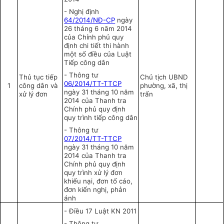
-
Nghị định
64/2014/NĐ-CP
ngày
26 tháng 6 năm 2014
của Chính phủ quy
định chi tiết thi hành
một số điều của Luật
Tiếp công dân
-
Thông tư
Thủ tục tiếp
Chủ tịch UBND
06/2014/TT-TTCP
1
công dân và
phường, xã, thị
ngày 31 tháng 10 năm
xử lý đơn
tr
ấ
n
2014 của Thanh tra
Chính phủ quy định
quy trình tiếp công dân
- Thông tư
07/2014/TT-TTCP
ngày 31
tháng 10 năm
2014 của Thanh tra
Chính phủ quy định
quy trình xử lý đơn
khiếu nại, đơn tố cáo,
đơn kiến nghị, phản
ánh
-
Điều 17 Luật KN 2011
-
Thông tư