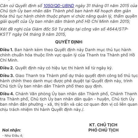
Căn cứ Quyết định số
1050/QĐ-UBND
ngày 31 tháng 01 năm 2015 của
Chủ tịch Ủy ban nhân dân Thành phố ban hành K
ế
hoạch đơn giản
hóa thủ tục hành chính thuộc phạm vi chức năng quản lý, thẩm quyền
giải quyết của Ủy ban nhân dân thành phố Hồ Chí Minh năm 2015;
Xét đề nghị của Giám đốc Sở Tư pháp tại công văn số 4644/STP-
KSTT ngày 04 tháng 9 năm 2015,
QUY
Ế
T ĐỊNH:
Điều 1.
Ban hành kèm theo Quyết định này Danh mục thủ tục hành
chính chuẩn hóa thuộc lĩnh vực quản lý của Thanh tra Thành phố Hồ
Chí Minh.
Điều 2.
Quyết định này có hiệu lực thi hành kể từ ngày ký.
Điều 3.
Giao Thanh tra Thành phố dự thảo quyết định công bố thủ tục
hành chính theo danh mục được phê duyệt tại Quyết định này, trình
Chủ tịch Ủy ban nhân dân Thành phố theo quy định.
Điều 4.
Chánh Văn phòng Ủy ban nhân dân Thành phố, Chánh Thanh
tra Thành phố, Chủ tịch Ủy ban nhân dân quận - huyện, Chủ tịch Ủy
ban nhân dân phường - xã, thị trấn và các cơ quan đơn vị có liên quan
chịu trách nhiệm thi hành Quyết định này./.
KT.
CHỦ TỊCH
Nơi nhận:
PHÓ
CHỦ TỊCH
-
Như Điều 4;