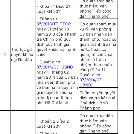
Cơ quan trực tiếp
thực hiện: Văn
- Khoản 1 Điều 21
phòng Tiếp công
Luật KN 2011
dân Thành phố
-
Thông tư
07/2013/TT-TTCP
Cơ quan tham mưu
ngày 31 tháng 10
xử lý: Văn phòng
năm 2013 của Thanh
Ủy ban nhân dân
tra Chính phủ quy
thành phố, hoặc cơ
định quy trình giải
quan thanh tra nhà
Thủ tục giải
quyết khiếu nại hành
nước, hoặc cơ
2
quyết khiếu
chính
quan, tổ chức, cá
nại lần đầu
nhân có trách
-
Quyết định
nhiệm the
o
phân
07/2014/QĐ-UBND
công (Điều 11
ngày 11 tháng 02
Quyết định
năm 2014 của Ủy ban
07/2014/QĐ-
nhân dân thành phố
UBND
)
về ban hành quy trình
giải quyết khiếu nại
Thẩm quyền quyết
trên địa bàn thành
định và trả kết quả:
phố Hồ Chí
Minh
Chủ tịch UBND
Thành phố
Cơ quan trực tiếp
thực hiện: Văn
-
Khoản 2 Điều 21
phòng Tiếp công
Luật KN 2011
dân Thành phố
-
Thông tư