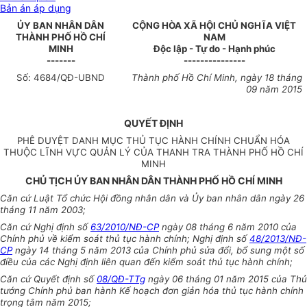
Bản án áp dụng
ỦY BAN NHÂN
DÂN
CỘNG HÒA XÃ HỘI CHỦ NGHĨA VIỆT
THÀNH PHỐ HỒ CHÍ
NAM
MINH
Độc lập - Tự do - Hạnh phúc
-------
---------------
Số:
4684
/QĐ-UBND
Thành phố Hồ Chí Minh
, ngày
18
tháng
09
năm
2015
QUYẾT ĐỊNH
PHÊ DUYỆT DANH MỤC THỦ TỤC HÀNH CHÍNH CHUẨN HÓA
THUỘC LĨNH VỰC QUẢN LÝ CỦA THANH TRA THÀNH PHỐ HỒ CHÍ
MINH
CHỦ TỊCH ỦY BAN NHÂN DÂN THÀNH PHỐ HỒ CHÍ MINH
Căn cứ Luật Tổ chức Hội đồng nhân dân và Ủy ban nhân dân ngày 26
tháng 11 năm 2003;
Căn cứ Nghị định số
63/2010/NĐ-CP
ngày 08 tháng 6 năm 2010 của
Chính phủ về kiểm soát thủ tục hành chính; Nghị định số
48/2013/NĐ-
CP
ngày 14 tháng 5 năm 2013 của Chính phủ sửa đổi, bổ sung một số
điều của các Nghị định liên quan đến kiểm soát thủ tục hành chính;
Căn cứ Quyết định số
08/QĐ-TTg
ngày 06 tháng 01 năm 2015 của Thủ
tướng Chính phủ ban hành K
ế
hoạch đơn giản hóa thủ tục hành chính
trọng tâm năm 2015;