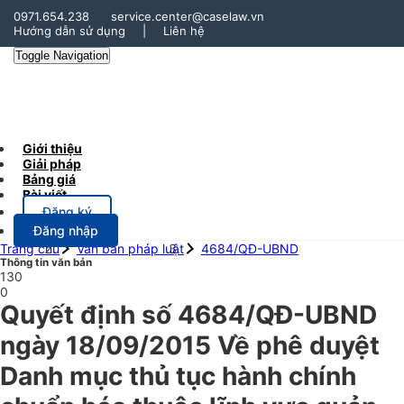
0971.654.238
service.center@caselaw.vn
Hướng dẫn sử dụng
|
Liên hệ
Toggle Navigation
Giới thiệu
Giải pháp
Bảng giá
Bài viết
Đăng ký
Đăng nhập
Trang chủ
Văn bản pháp luật
4684/QĐ-UBND
Thông tin văn bản
130
0
Quyết định số 4684/QĐ-UBND
ngày 18/09/2015 Về phê duyệt
Danh mục thủ tục hành chính