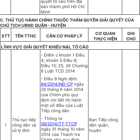
quyết tố cáo trên địa
bàn thành phố Hồ Chí
Minh
C. THỦ TỤC HÀNH CHÍNH THUỘC THẨM QUYỀN GIẢI QUYẾT CỦA
CHỦ TỊCH UBND QUẬN - HUYỆN
C
Ơ
QUAN
GHI
STT
TÊN TTHC
CĂN CỨ PHÁP LÝ
TH
Ự
C HI
Ệ
N
CHÚ
LĨNH V
ỰC
GIẢI QUYẾT KHI
Ế
U NẠI, T
Ố
CÁO
-
Điểm c khoản 1 Điều
4; khoản 5 Điều 8;
Điều 13; 25; 26 Chương
6 Luật TCD 2014
-
Điều 8 Nghị định
64/2014/NĐ-CP
ngày
26 tháng 6 năm 2014
của Chính phủ quy
định chi
tiết thi hành
một số điều của Luật
Tiếp công dân.
-
Thông tư
Thủ tục tiếp
Ban Tiếp công
06/2014/TT-TTCP
1
công dân và
dân quận,
ngày 31 tháng 10 năm
xử lý đơn
huyện
2014 của Thanh tra
Chính phủ quy định