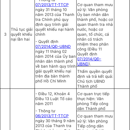
07/2013/TT-TTCP
Cơ quan tham mưu
ngày 31 tháng 10
xử lý: Văn phòng
năm 2013 của Thanh
Ủy ban nhân dân
tra Chính phủ quy
thành phố, hoặc cơ
định quy trình giải
quan thanh tra nhà
Thủ tục giải
quyết khiếu nại hành
nước, hoặc cơ
3
quyết khiếu
chính
quan, tổ chức, cá
nại lần hai
nhân có trách
-
Quyết định
nhiệm theo phân
07/2014/QĐ-UBND
công (Điều 11
ngày 11 tháng 02
Quyết định
năm 2014 của Ủy ban
07/2014/QĐ-
nhân dân thành phố
UBND
).
về ban hành quy trình
giải quyết
khiếu nại
Thẩm quyền quyết
trên địa bàn thành
định và trả kết quả:
phố Hồ Chí Minh
Chủ tịch UBND
Thành phố
-
Điều 12, Khoản 4
Cơ quan trực tiếp
Điều 13 Luật Tố cáo
thực hiện: Văn
năm 2011
phòng Tiếp công
dân Thành phố
-
Thông tư
06/2013/TT-TTCP
Cơ quan tham mưu
ngày 30 tháng 9 năm
xử lý: Văn phòng
2013 của Thanh tra
Tiếp công dân