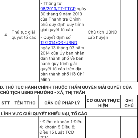
-
Thông tư
06/2013/TT-TTCP
ngày
30 tháng 9 năm 2013
của Thanh tra Chính
phủ quy định quy trình
giải quyết tố cáo
Thủ tục giải
Chủ tịch UBND
4
quyết tố cáo
-
Quyết định số
cấp huyện
12/2014/QĐ-UBND
ngày 13 tháng 03 năm
2014 của Ủy ban nhân
dân thành phố về ban
hành quy trình giải
quyết tố cáo trên địa
bàn thành phố Hồ Chí
Minh
D. THỦ TỤC HÀNH CHÍNH THUỘC THẨM QUYỀN GIẢI QUYẾT CỦA
CHỦ TỊCH UBND PHƯỜNG - XÃ, THỊ TRẤN
C
Ơ
QUAN
THỰC
GHI
STT
T
Ê
N TTHC
CĂN CỨ PHÁP LÝ
HIỆN
CHÚ
LĨNH V
ỰC
GIẢI QUYẾT KHIẾU NẠI, T
Ố
CÁO
-
Điểm c khoản 1 Điều
4; khoản 5 Điều 8;
Điều 15 Luật
TCD
2014