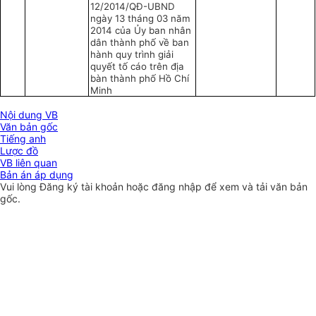
12/2014/QĐ-U
B
ND
ngày 13 tháng 03 năm
2014 của Ủy ban nhân
dân thành phố về ban
hành quy trình giải
quyết tố cáo trên địa
bàn thành phố Hồ Chí
Minh
Nội dung VB
Văn bản gốc
Tiếng anh
Lược đồ
VB liên quan
Bản án áp dụng
Vui lòng
Đăng ký
tài khoản hoặc
đăng nhập
để xem và tải văn bản
gốc.