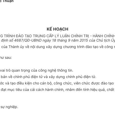
c Thuận
KẾ HOẠCH
TRÌNH ĐÀO TẠO TRUNG CẤP LÝ LUẬN CHÍNH TRỊ - HÀNH CHÍNH
 định số
4687
/QĐ-UBND ngày
18
th
á
ng 9 năm 2015 của Chủ tịch
Ủ
 của Thành ủy về nội dung xây dựng chương trình đào tạo về công ng
hư sau:
ai trò quan trọng của công nghệ thông tin.
 bản về chính phủ điện tử và xây dựng chính phủ điện tử.
ước và tạo điều kiện cho cán bộ, công chức, viên chức được đào tạo
 đạt mục tiêu của cải cách hành chính, nhằm đến tính hiệu quả, chấ
 sự nghiệp.