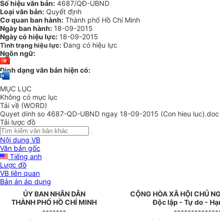
Số hiệu văn bản:
4687/QĐ-UBND
Loại văn bản:
Quyết định
Cơ quan ban hành:
Thành phố Hồ Chí Minh
Ngày ban hành:
18-09-2015
Ngày có hiệu lực:
18-09-2015
Đang có hiệu lực
Tình trạng hiệu lực:
Ngôn ngữ:
Định dạng văn bản hiện có:
MỤC LỤC
Không có mục lục
Tải về (WORD)
Quyet dinh so 4687-QD-UBND ngay 18-09-2015 (Con hieu luc).doc
Tải lược đồ
Nội dung VB
Văn bản gốc
Tiếng anh
Lược đồ
VB liên quan
Bản án áp dụng
ỦY BAN NHÂN DÂN
CỘNG HÒA XÃ HỘI CHỦ NG
THÀNH PH
Ố
HỒ CHÍ MINH
Độc lập - Tự do - H
-------
-------------