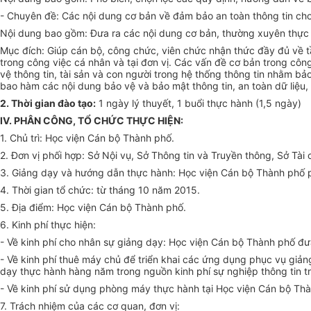
- Chuyên đề: Các nội dung cơ bản về đảm bảo an toàn thông tin cho n
Nội dung bao gồm: Đưa ra các nội dung cơ bản, thường xuyên thực h
Mục đích: Giúp cán bộ, công chức, viên chức nhận thức đầy đủ về t
trong công việc cá nhân và tại đơn vị. Các vấn đề cơ bản trong côn
vệ thông tin, tài sản và con người trong hệ thống thông tin nhằm b
bao hàm các nội dung bảo vệ và bảo mật th
ôn
g tin, an toàn dữ liệ
2. Thời gian đào tạo:
1
ngày lý thuyết, 1 buổi thực hành (1,5 ngày)
IV. PHÂN
CÔNG, TỔ CHỨC THỰC HIỆN:
1. Chủ trì: Học viện Cán bộ Thành phố.
2. Đơn vị phối hợp: Sở Nội vụ, Sở Thông tin và Truyền thông, Sở Tài 
3. Giảng dạy và hướng dẫn thực hành: Học viện Cán bộ Thành phố p
4. Thời gian tổ chức: từ tháng 10 năm 2015.
5. Địa điểm: Học viện Cán bộ Thành phố.
6. Kinh phí thực hiện:
-
V
ề kinh phí cho nhân sự giảng dạy: Học viện Cán bộ Thành phố đưa
-
V
ề kinh phí thuê máy chủ để triển khai các ứng dụng phục vụ giản
dạy thực hành hàng năm trong nguồn kinh phí sự nghiệp thông tin t
-
V
ề kinh phí sử dụng phòng máy thực hành tại Học viện Cán bộ Thà
7. Trách nhiệm của các cơ quan, đơn vị: