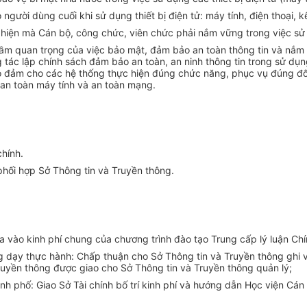
gười dùng cuối khi sử dụng thiết bị điện tử: máy tính, điện thoại, k
iện mà Cán bộ, công chức, viên chức phải nắm vững trong việc sử dụ
ầm quan trọng của việc bảo mật, đảm bảo an toàn thông tin và nắm đ
g tác lập chính sách đảm bảo an toàn, an ninh thông tin trong sử d
ảo đảm cho các hệ thống thực hiện đ
ú
ng chức năng, phục vụ đúng đố
u, an toàn máy tính và an toàn mạng.
chính.
hối hợp Sở Thông tin và Truyền thông.
 vào kinh phí chung của chương trình đào tạo Trung cấp lý luận Chín
g dạy thực hành: Chấp thuận cho Sở Thông tin và Truyền thông ghi 
ruyền thông được giao cho Sở Thông tin và Truyền thông quản lý;
nh phố: Giao Sở Tài chính bố trí kinh phí và hướng dẫn Học viện Cá