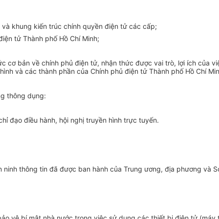
tử và khung kiến trúc chính quyền điện tử các cấp;
điện tử Thành phố Hồ Chí Minh;
 cơ bản về chính phủ điện tử, nhận thức được vai trò, lợi ích của 
 hình và các thành phần của Chính phủ điện tử Thành phố Hồ Chí Min
g thông dụng:
hỉ đạo điều hành, hội nghị truyền hình trực tuyến.
 ninh thông tin đã được ban hành của Trung ương, địa phương và Sở
 vệ bí mật nhà nước trong việc sử dụng các thiết bị điện tử (máy tí