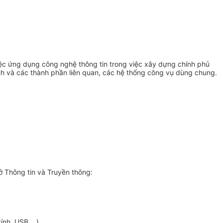
việc ứng dụng công nghệ thông tin trong việc xây dựng chính phủ
h và các thành phần liên quan, các hệ th
ố
ng công vụ dùng chung.
 Thông tin và Truyền thông:
nh, USB,...)