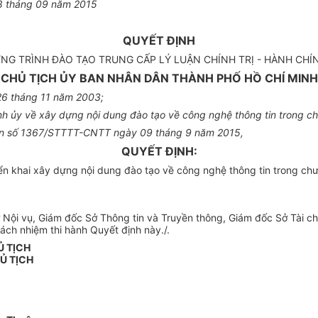
8
tháng
09
năm 20
15
QUYẾT ĐỊNH
G TRÌNH ĐÀO TẠO TRUNG CẤP LÝ LUẬN CHÍNH TRỊ - HÀNH CHÍN
CHỦ TỊCH ỦY BAN NHÂN DÂN THÀNH PHỐ HỒ CHÍ MINH
26 tháng 11 năm 2003;
 ủy về xây dựng nội dung đào tạo về công nghệ thông tin trong chươ
 văn số 1367/STTTT-CNTT ngày 09 tháng 9 năm 2015,
QUYẾT ĐỊNH:
 khai xây dựng nội dung đào tạo về công nghệ thông tin trong chương
i vụ, Giám đốc Sở Thông tin và Truyền thông, Giám đốc Sở Tài ch
ách nhiệm thi hành Quyết định này./.
Ủ TỊCH
Ủ TỊCH