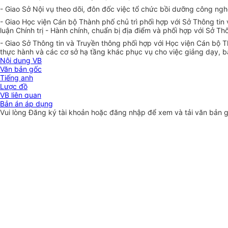
- Giao Sở Nội vụ theo dõi, đôn đốc việc tổ chức bồi dưỡng công nghệ
- Giao Học viện Cán bộ Thành phố chủ trì phối h
ợ
p với Sở Thông tin
luận Chính trị - Hành chính, chuẩn bị địa điểm và phối hợp với Sở T
- Giao Sở Thông tin và Truyền thông phối h
ợ
p với Học viện Cán bộ 
thực hành và các cơ sở hạ tầng khác phục vụ cho việc giảng dạy, bả
Nội dung VB
Văn bản gốc
Tiếng anh
Lược đồ
VB liên quan
Bản án áp dụng
Vui lòng
Đăng ký
tài khoản hoặc
đăng nhập
để xem và tải văn bản 