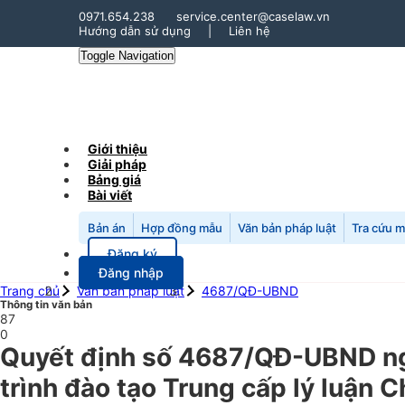
0971.654.238
service.center@caselaw.vn
Hướng dẫn sử dụng
|
Liên hệ
Toggle Navigation
Giới thiệu
Giải pháp
Bảng giá
Bài viết
Bản án
Hợp đồng mẫu
Văn bản pháp luật
Tra cứu 
Đăng ký
Đăng nhập
Trang chủ
Văn bản pháp luật
4687/QĐ-UBND
Thông tin văn bản
87
0
Quyết định số 4687/QĐ-UBND ngà
trình đào tạo Trung cấp lý luận 