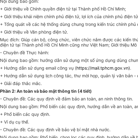
Nội dung bao gồm:
+ Giới thiệu về Chính quyền điện tử tại Thành phố Hồ Chí Minh;
+ Giới thiệu khái niệm chính phủ điện tử, lợi ích của chính phủ điện 
+
Tổng quát về các hệ thống dùng chung trong kiến trúc chính phủ 
+ Giới thiệu về Văn phòng điện tử.
Mục đích: Giúp cán bộ, công chức, viên chức nắm được các kiến thức
điện tử tại Thành phố Hồ Chí Minh cũng như Việt Nam; Giới thiệu Mô
- Chuyên đề Thực hành:
Nội dung bao gồm: hướng dẫn sử dụng một số ứng dụng dùng chun
+ Hướng dẫn sử dụng email công vụ (
https://mail.tphcm.gov.vn)
.
+ Hướng dẫn sử dụng lịch công tác, thư mời họp, quản lý văn bản - c
+ Giải đáp thắc mắc.
Phần 2: An toàn và bả
o
mật thông tin (4 tiết)
- Chuyên đề: Các quy định về đảm bảo an toàn, an ninh thông tin.
Nội dung bao gồm: Phổ biến các quy định, hướng dẫn về an toàn, an
+ Phổ biến các quy định.
+ Ví dụ cụ thể.
- Chuyên đề: Các quy định về bảo vệ bí mật nhà nước.
Nội dung bao gồm: Phổ biến, chọn lọc các quy định, hướng dẫn về bảo