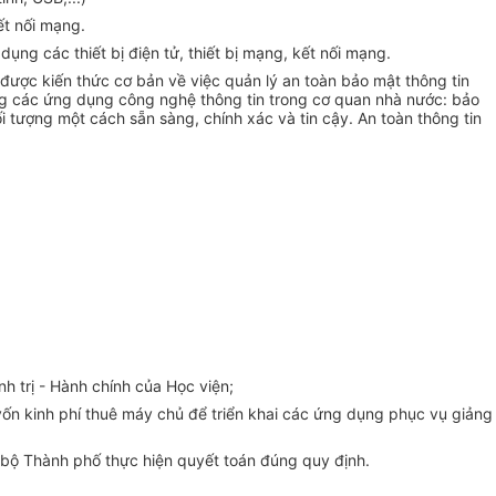
ết nối mạng.
ng các thiết bị điện tử, thiết bị mạng, kết nối mạng.
ược kiến thức cơ bản về việc quản lý an toàn bảo mật thông tin
ụng các ứng dụng công nghệ thông tin trong cơ quan nhà nước: bảo
i tượng m
ộ
t cách sẵn sàng, chính xác và tin cậy. An toàn thông tin
h trị - Hành chính của Học viện;
vốn kinh phí thuê máy chủ để triển khai các ứng dụng phục vụ giảng
n bộ Thành phố thực hiện quyết toán đúng quy đ
ị
nh.