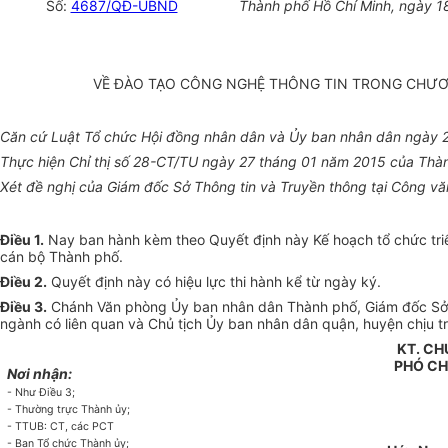
Số:
4687/QĐ-UBND
Thành phố Hồ Chí Minh, ngày
1
VỀ ĐÀO TẠO CÔNG NGHỆ THÔNG TIN TRONG CHƯƠN
Căn cứ Luật Tổ chức Hội đồng nhân dân và
Ủ
y ban nhân dân ngày 
Thực hiện Chỉ thị số 28-CT/TU ngày 27 tháng 01 năm 2015 của Thành
Xét đề nghị của Giám đốc Sở Thông tin và Truyền thông tại Công
Điều 1.
Nay ban hành kèm theo Quyết định này Kế hoạch tổ chức triển
cán bộ Thành phố.
Điều 2.
Quyết định này có hiệu lực thi hành kể từ ngày ký.
Điều 3.
Chánh Văn phòng Ủy ban nhân dân Thành phố, Giám đốc Sở Nộ
ngành có liên quan và Chủ tịch Ủy ban nhân dân quận, huyện chịu tr
KT.
CH
PHÓ
CH
Nơi nhận:
- Như Điều 3;
- Thường trực Thành ủy;
- TTUB: CT, các PCT
- Ban Tổ chức Thành ủy;