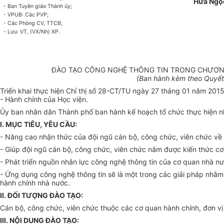
Hứa Ngọ
- Ban Tuyên giáo Thành ủy;
- VPUB: Các PVP;
- Các Phòng CV, TTCB;
- Lưu: VT, (VX/Nh) XP.
ĐÀO TẠO CÔNG NGHỆ THÔNG TIN TRONG CHƯƠNG 
(Ban hành kèm theo Quyết
Triển khai thực hiện Chỉ thị số 28-CT/TU ngày 27 tháng 01 năm 2015
- Hành chính của Học viện.
Ủ
y ban nhân dân Thành phố ban hành kế hoạch tổ chức thực hiện n
I. MỤC TIÊU, YÊU CẦU:
- Nâng cao nhận thức của đội ngũ cán bộ, công chức, viên chức về v
- Giúp đội ngũ cán bộ, công chức, viên chức nắm được kiến thức cơ
- Phát triển nguồn nhân lực công nghệ thông tin của cơ quan nhà n
-
Ứ
ng dụng công nghệ thông tin sẽ là một trong các giải pháp nhằm
hành chính nhà nước.
II. ĐỐI TƯỢNG ĐÀO TẠO:
Cán bộ, công chức, viên chức thuộc các cơ quan hành chính, đơn vị
III. NỘI DUNG ĐÀO TẠO: