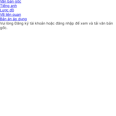
Văn bản gốc
Tiếng anh
Lược đồ
VB liên quan
Bản án áp dụng
Vui lòng
Đăng ký
tài khoản hoặc
đăng nhập
để xem và tải văn bản
gốc.