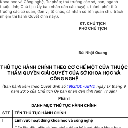
Khoa học và Công nghệ, Tư pháp; thủ trưởng các sở, ban, ngành
thuộc tỉnh; Chủ tịch Ủy ban nhân dân các huyện, thành phố; thủ
trưởng các cơ quan, đơn vị; tổ chức, cá nhân có liên quan chịu trách
nhiệm thi hành Quyết định này./.
KT. CHỦ TỊCH
PHÓ CHỦ TỊCH
Bùi Nhật Quang
THỦ TỤC HÀNH CHÍNH THEO CƠ CHẾ MỘT CỬA THUỘC
THẨM QUYỀN GIẢI QUYẾT CỦA SỞ KHOA HỌC VÀ
CÔNG NGHỆ
(Ban hành kèm theo Quyết định số
1992/QĐ-UBND
ngày 17 tháng 9
năm 2015 của Chủ tịch Ủy ban nhân dân tỉnh Ninh Thuận)
Phần I
DANH MỤC THỦ TỤC HÀNH CHÍNH
STT
TÊN THỦ TỤC HÀNH CHÍNH
I
Lĩnh vực hoạt động khoa học và công nghệ
Cấp lần đầu giấy chứng nhận đăng ký hoạt động khoa học