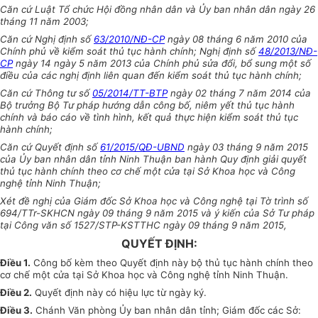
Căn cứ Luật Tổ chức Hội đồng nhân dân và Ủy ban nhân dân ngày 26
tháng 11 năm 2003;
Căn cứ Nghị định số
63/2010/NĐ-CP
ngày 08 tháng 6 năm 2010 của
Chính phủ về kiểm soát thủ tục hành chính; Nghị định số
48/2013/NĐ-
CP
ngày 14 ngày 5 năm 2013 của Chính phủ sửa đổi, bổ sung một số
điều của các nghị định liên quan đến kiểm soát thủ tục hành chính;
Căn cứ Thông tư số
05/2014/TT-BTP
ngày 02 tháng 7 năm 2014 của
Bộ trưởng Bộ Tư pháp hướng dẫn công bố, niêm yết thủ tục hành
chính và báo cáo về tình hình, kết quả thực hiện kiểm soát thủ tục
hành chính;
Căn cứ Quyết định số
61/2015/QĐ-UBND
ngày 03 tháng 9 năm 2015
của Ủy ban nhân dân tỉnh Ninh Thuận ban hành Quy định giải quyết
thủ tục hành chính theo cơ chế một cửa tại Sở Khoa học và Công
nghệ tỉnh Ninh Thuận;
Xét đề nghị của Giám đốc Sở Khoa học và Công nghệ tại Tờ trình số
694/TTr-SKHCN ngày 09 tháng 9 năm 2015 và ý kiến của Sở Tư pháp
tại Công văn số 1527/STP-KSTTHC ngày 09 tháng 9 năm 2015,
QUYẾT ĐỊNH:
Điều 1.
Công bố kèm theo Quyết định này bộ thủ tục hành chính theo
cơ chế một cửa tại Sở Khoa học và Công nghệ tỉnh Ninh Thuận.
Điều 2.
Quyết định này có hiệu lực từ ngày ký.
Điều 3.
Chánh Văn phòng Ủy ban nhân dân tỉnh; Giám đốc các Sở: