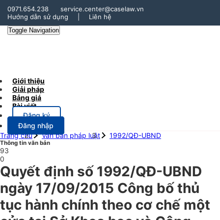
0971.654.238
service.center@caselaw.vn
Hướng dẫn sử dụng
|
Liên hệ
Toggle Navigation
Giới thiệu
Giải pháp
Bảng giá
Bài viết
Đăng ký
Đăng nhập
Trang chủ
Văn bản pháp luật
1992/QĐ-UBND
Thông tin văn bản
93
0
Quyết định số 1992/QĐ-UBND
ngày 17/09/2015 Công bố thủ
tục hành chính theo cơ chế một