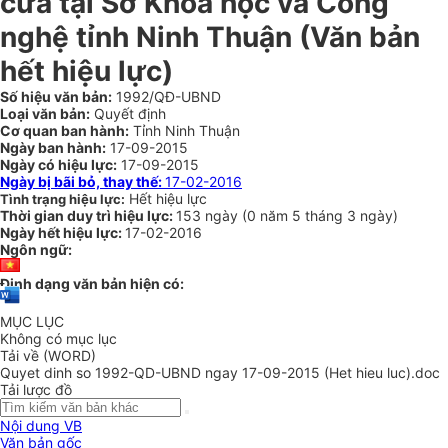
cửa tại Sở Khoa học và Công
nghệ tỉnh Ninh Thuận (Văn bản
hết hiệu lực)
Số hiệu văn bản:
1992/QĐ-UBND
Loại văn bản:
Quyết định
Cơ quan ban hành:
Tỉnh Ninh Thuận
Ngày ban hành:
17-09-2015
Ngày có hiệu lực:
17-09-2015
Ngày bị bãi bỏ, thay thế:
17-02-2016
Hết hiệu lực
Tình trạng hiệu lực:
Thời gian duy trì hiệu lực:
153 ngày
(
0 năm
5 tháng
3 ngày
)
Ngày hết hiệu lực:
17-02-2016
Ngôn ngữ:
Định dạng văn bản hiện có:
MỤC LỤC
Không có mục lục
Tải về (WORD)
Quyet dinh so 1992-QD-UBND ngay 17-09-2015 (Het hieu luc).doc
Tải lược đồ
Nội dung VB
Văn bản gốc