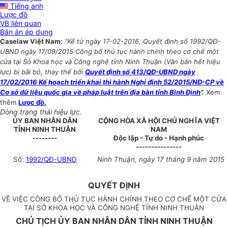
Tiếng anh
Lược đồ
VB liên quan
Bản án áp dụng
Caselaw Việt Nam:
“Kể từ ngày 17-02-2016, Quyết định số 1992/QĐ-
UBND ngày 17/09/2015 Công bố thủ tục hành chính theo cơ chế một
cửa tại Sở Khoa học và Công nghệ tỉnh Ninh Thuận (Văn bản hết hiệu
lực) bị bãi bỏ, thay thế bởi
Quyết định số 413/QĐ-UBND ngày
17/02/2016 Kế hoạch triển khai thi hành Nghị định 52/2015/NĐ-CP về
Cơ sở dữ liệu quốc gia về pháp luật trên địa bàn tỉnh Bình Định
”.
Xem
thêm
Lược đồ.
Dòng trạng thái hiệu lực.
ỦY BAN NHÂN DÂN
CỘNG HÒA XÃ HỘI CHỦ NGHĨA VIỆT
TỈNH NINH THUẬN
NAM
--------
Độc lập - Tự do - Hạnh phúc
---------------
Số:
1992/QĐ-UBND
Ninh Thuận, ngày 17 tháng 9 năm 2015
QUYẾT ĐỊNH
VỀ VIỆC CÔNG BỐ THỦ TỤC HÀNH CHÍNH THEO CƠ CHẾ MỘT CỬA
TẠI SỞ KHOA HỌC VÀ CÔNG NGHỆ TỈNH NINH THUẬN
CHỦ TỊCH ỦY BAN NHÂN DÂN TỈNH NINH THUẬN