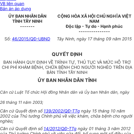
VB liên quan
Bản án áp dụng
ỦY BAN NHÂN DÂN
CỘNG HÒA XÃ HỘI CHỦ NGHĨA VIỆT
TỈNH TÂY NINH
NAM
-------
Độc lập - Tự do - Hạnh phúc
---------------
Số:
46/2015/QĐ-UBND
Tây Ninh, ngày 17 tháng 09 năm 2015
QUYẾT ĐỊNH
BAN HÀNH QUY ĐỊNH VỀ TRÌNH TỰ, THỦ TỤC VÀ MỨC HỖ TRỢ
CHI PHÍ KHÁM BỆNH, CHỮA BỆNH CHO NGƯỜI NGHÈO TRÊN ĐỊA
BÀN TỈNH TÂY NINH
ỦY BAN NHÂN DÂN TỈNH
Căn cứ Luật Tổ chức Hội đồng Nhân dân và Ủy ban Nhân dân, ngày
26 tháng 11 năm 2003;
Căn cứ Quyết định số
139/2002/QĐ-TTg
ngày 15 tháng 10 năm
2002 của Thủ tướng Chính phủ về việc khám, chữa bệnh cho người
nghèo;
Căn cứ Quyết định số
14/2012/QĐ-TTg
ngày 01 tháng 3 năm 2012
của Thủ tướng Chính phủ về việc sửa đổi, bổ sung một số điều của