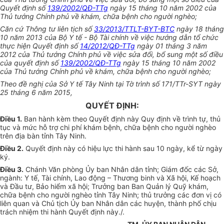
Quyết định số
139/2002/QĐ-TTg
ngày 15 tháng 10 năm 2002 của
Thủ tướng Chính phủ về khám, chữa bệnh cho người nghèo;
Căn cứ Thông tư liên tịch số
33/2013/TTLT-BYT-BTC
ngày 18 tháng
10 năm 2013 của Bộ Y tế - Bộ Tài chính về việc hướng dẫn tổ chức
thực hiện Quyết định số
14/2012/QĐ-TTg
ngày 01 tháng 3 năm
2012 của Thủ tướng Chính phủ về việc sửa đổi, bổ sung một số điều
của quyết định số
139/2002/QĐ-TTg
ngày 15 tháng 10 năm 2002
của Thủ tướng Chính phủ về khám, chữa bệnh cho người nghèo;
Theo đề nghị của Sở Y tế Tây Ninh tại Tờ trình số 171/TTr-SYT ngày
25 tháng 6 năm 2015,
QUYẾT ĐỊNH:
Điều 1.
Ban hành kèm theo Quyết định này Quy định về trình tự, thủ
tục và mức hỗ trợ chi phí khám bệnh, chữa bệnh cho người nghèo
trên địa bàn tỉnh Tây Ninh.
Điều 2.
Quyết định này có hiệu lực thi hành sau 10 ngày, kể từ ngày
ký.
Điều 3.
Chánh Văn phòng Ủy ban Nhân dân tỉnh; Giám đốc các Sở,
ngành: Y tế, Tài chính, Lao động – Thương binh và Xã hội, Kế hoạch
và Đầu tư, Bảo hiểm xã hội; Trưởng ban Ban Quản lý Quỹ khám,
chữa bệnh cho người nghèo tỉnh Tây Ninh; thủ trưởng các đơn vị có
liên quan và Chủ tịch Ủy ban Nhân dân các huyện, thành phố chịu
trách nhiệm thi hành Quyết định này./.