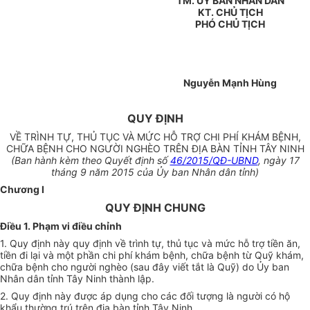
TM. ỦY BAN NHÂN DÂN
KT. CHỦ TỊCH
PHÓ CHỦ TỊCH
Nguyễn Mạnh Hùng
QUY ĐỊNH
VỀ TRÌNH TỰ, THỦ TỤC VÀ MỨC HỖ TRỢ CHI PHÍ KHÁM BỆNH,
CHỮA BỆNH CHO NGƯỜI NGHÈO TRÊN ĐỊA BÀN TỈNH TÂY NINH
(Ban hành kèm theo Quyết định số
46/2015/QĐ-UBND
, ngày 17
tháng 9 năm 2015 của Ủy ban Nhân dân tỉnh)
Chương I
QUY ĐỊNH CHUNG
Điều 1. Phạm vi điều chỉnh
1. Quy định này quy định về trình tự, thủ tục và mức hỗ trợ tiền ăn,
tiền đi lại và một phần chi phí khám bệnh, chữa bệnh từ Quỹ khám,
chữa bệnh cho người nghèo (sau đây viết tắt là Quỹ) do Ủy ban
Nhân dân tỉnh Tây Ninh thành lập.
2. Quy định này được áp dụng cho các đối tượng là người có hộ
khẩu thường trú trên địa bàn tỉnh Tây Ninh.