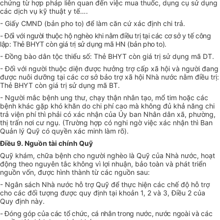
chứng từ hợp pháp liên quan đến việc mua thuốc, dụng cụ sử dụng
các dịch vụ kỹ thuật y tế….
- Giấy CMND (bản pho to) để làm căn cứ xác định chi trả.
- Đối với người thuộc hộ nghèo khi nằm điều trị tại các cơ sở y tế công
lập: Thẻ BHYT còn giá trị sử dụng mã HN (bản pho to).
- Đồng bào dân tộc thiểu số: Thẻ BHYT còn giá trị sử dụng mã DT.
- Đối với người thuộc diện được hưởng trợ cấp xã hội và người đang
được nuôi dưỡng tại các cơ sở bảo trợ xã hội Nhà nước nằm điều trị:
Thẻ BHYT còn giá trị sử dụng mã BT.
- Người mắc bệnh ung thư, chạy thận nhân tạo, mổ tim hoặc các
bệnh khác gặp khó khăn do chi phí cao mà không đủ khả năng chi
trả viện phí thì phải có xác nhận của Ủy ban Nhân dân xã, phường,
thị trấn nơi cư ngụ. (Trường hợp có nghi ngờ việc xác nhận thì Ban
Quản lý Quỹ có quyền xác minh làm rõ).
Điều 9. Nguồn tài chính Quỹ
Quỹ khám, chữa bệnh cho người nghèo là Quỹ của Nhà nước, hoạt
động theo nguyên tắc không vì lợi nhuận, bảo toàn và phát triển
nguồn vốn, được hình thành từ các nguồn sau:
- Ngân sách Nhà nước hỗ trợ Quỹ để thực hiện các chế độ hỗ trợ
cho các đối tượng được quy định tại khoản 1, 2 và 3, Điều 2 của
Quy định này.
- Đóng góp của các tổ chức, cá nhân trong nước, nước ngoài và các