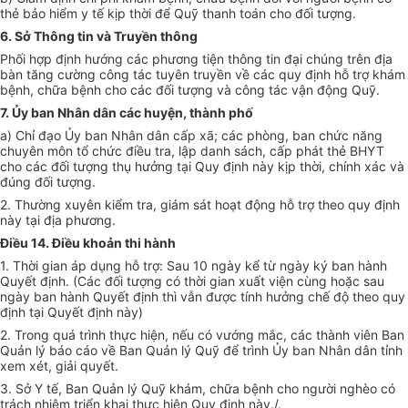
thẻ bảo hiểm y tế kịp thời để Quỹ thanh toán cho đối tượng.
6. Sở Thông tin và Truyền thông
Phối hợp định hướng các phương tiện thông tin đại chúng trên địa
bàn tăng cường công tác tuyên truyền về các quy định hỗ trợ khám
bệnh, chữa bệnh cho các đối tượng và công tác vận động Quỹ.
7. Ủy ban Nhân dân các huyện, thành phố
a) Chỉ đạo Ủy ban Nhân dân cấp xã; các phòng, ban chức năng
chuyên môn tổ chức điều tra, lập danh sách, cấp phát thẻ BHYT
cho các đối tượng thụ hưởng tại Quy định này kịp thời, chính xác và
đúng đối tượng.
2. Thường xuyên kiểm tra, giám sát hoạt động hỗ trợ theo quy định
này tại địa phương.
Điều 14. Điều khoản thi hành
1. Thời gian áp dụng hỗ trợ: Sau 10 ngày kể từ ngày ký ban hành
Quyết định. (Các đối tượng có thời gian xuất viện cùng hoặc sau
ngày ban hành Quyết định thì vẫn được tính hưởng chế độ theo quy
định tại Quyết định này)
2. Trong quá trình thực hiện, nếu có vướng mắc, các thành viên Ban
Quản lý báo cáo về Ban Quản lý Quỹ để trình Ủy ban Nhân dân tỉnh
xem xét, giải quyết.
3. Sở Y tế, Ban Quản lý Quỹ khám, chữa bệnh cho người nghèo có
trách nhiệm triển khai thực hiện Quy định này./.