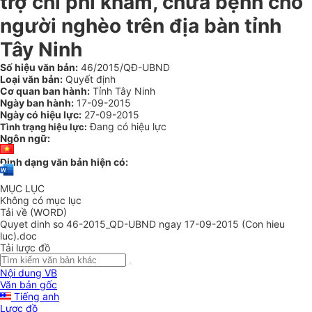
trợ chi phí khám, chữa bệnh cho
người nghèo trên địa bàn tỉnh
Tây Ninh
Số hiệu văn bản:
46/2015/QĐ-UBND
Loại văn bản:
Quyết định
Cơ quan ban hành:
Tỉnh Tây Ninh
Ngày ban hành:
17-09-2015
Ngày có hiệu lực:
27-09-2015
Đang có hiệu lực
Tình trạng hiệu lực:
Ngôn ngữ:
Định dạng văn bản hiện có:
MỤC LỤC
Không có mục lục
Tải về (WORD)
Quyet dinh so 46-2015_QD-UBND ngay 17-09-2015 (Con hieu
luc).doc
Tải lược đồ
Nội dung VB
Văn bản gốc
Tiếng anh
Lược đồ