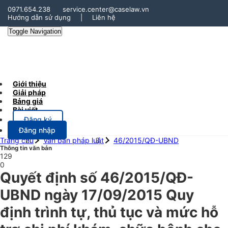
0971.654.238
service.center@caselaw.vn
Hướng dẫn sử dụng
|
Liên hệ
Toggle Navigation
Giới thiệu
Giải pháp
Bảng giá
Bài viết
Đăng ký
Đăng nhập
Trang chủ
Văn bản pháp luật
46/2015/QĐ-UBND
Thông tin văn bản
129
0
Quyết định số 46/2015/QĐ-
UBND ngày 17/09/2015 Quy
định trình tự, thủ tục và mức hỗ