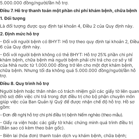
5.000.000 đồng/người/lần hỗ trợ.
Điều 7. Hỗ trợ thanh toán một phần chi phí khám bệnh, chữa bệnh
1.
Đối tượng
Là đối tượng được quy định tại khoản 4, Điều 2 của Quy định này.
2. Định mức hỗ trợ
- Đối với người bệnh có BHYT: Hỗ trợ theo quy định tại khoản 2, Điều
6 của Quy định này.
- Đối với người bệnh không có thẻ BHYT: Hỗ trợ 25% phần chi phí
khám bệnh, chữa bệnh mà người bệnh phải chi trả cho cơ sở y tế
của Nhà nước từ 1.000.000 đồng trở lên cho một đợt khám bệnh,
chữa bệnh. Nhưng tối đa không quá 5.000.000 đồng/người/lần hỗ
trợ.
Điều 8. Quy trình hỗ trợ
Người bệnh hoặc thân nhân có trách nhiệm gửi các giấy tờ liên quan
(hồ sơ) đến việc chi trả trong đợt điều trị cho bộ phận chuyên môn
giúp việc của Ban Quản lý Quỹ để được nhận chế độ hỗ trợ. Hồ sơ
gồm:
- Đơn đề nghị hỗ trợ chi phí điều trị bệnh hiểm nghèo (theo mẫu).
- Giấy ra viện hoặc các giấy tờ khác chứng minh quá trình điều trị
(Bản sao có kèm theo bản gốc).
- Biên lai (hóa đơn) thanh toán dịch vụ khám bệnh, chữa bệnh;