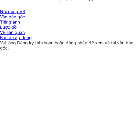
Nội dung VB
Văn bản gốc
Tiếng anh
Lược đồ
VB liên quan
Bản án áp dụng
Vui lòng
Đăng ký
tài khoản hoặc
đăng nhập
để xem và tải văn bản
gốc.