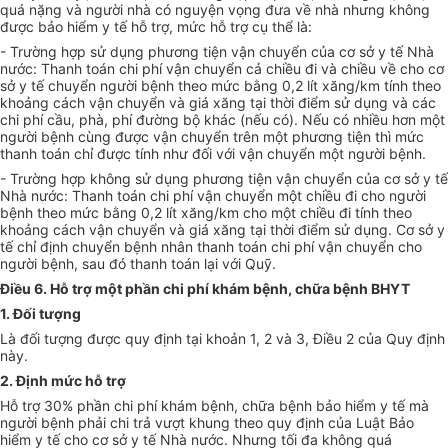
quá nặng và người nhà có nguyện vọng đưa về nhà nhưng không
được bảo hiểm y tế hỗ trợ, mức hỗ trợ cụ thể là:
- Trường hợp sử dụng phương tiện vận chuyển của cơ sở y tế Nhà
nước: Thanh toán chi phí vận chuyển cả chiều đi và chiều về cho cơ
sở y tế chuyển người bệnh theo mức bằng 0,2 lít xăng/km tính theo
khoảng cách vận chuyển và giá xăng tại thời điểm sử dụng và các
chi phí cầu, phà, phí đường bộ khác (nếu có). Nếu có nhiều hơn một
người bệnh cùng được vận chuyển trên một phương tiện thì mức
thanh toán chỉ được tính như đối với vận chuyển một người bệnh.
- Trường hợp không sử dụng phương tiện vận chuyển của cơ sở y tế
Nhà nước: Thanh toán chi phí vận chuyển một chiều đi cho người
bệnh theo mức bằng 0,2 lít xăng/km cho một chiều đi tính theo
khoảng cách vận chuyển và giá xăng tại thời điểm sử dụng. Cơ sở y
tế chỉ định chuyển bệnh nhân thanh toán chi phí vận chuyển cho
người bệnh, sau đó thanh toán lại với Quỹ.
Điều 6. Hỗ trợ một phần chi phí khám bệnh, chữa bệnh BHYT
1. Đối tượng
Là đối tượng được quy định tại khoản 1, 2 và 3, Điều 2 của Quy định
này.
2. Định mức hỗ trợ
Hỗ trợ 30% phần chi phí khám bệnh, chữa bệnh bảo hiểm y tế mà
người bệnh phải chi trả vượt khung theo quy định của Luật Bảo
hiểm y tế cho cơ sở y tế Nhà nước. Nhưng tối đa không quá