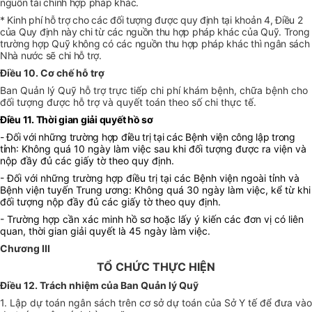
nguồn tài chính hợp pháp khác.
* Kinh phí hỗ trợ cho các đối tượng được quy định tại khoản 4, Điều 2
của Quy định này chi từ các nguồn thu hợp pháp khác của Quỹ. Trong
trường hợp Quỹ không có các nguồn thu hợp pháp khác thì ngân sách
Nhà nước sẽ chi hỗ trợ.
Điều 10. Cơ chế hỗ trợ
Ban Quản lý Quỹ hỗ trợ trực tiếp chi phí khám bệnh, chữa bệnh cho
đối tượng được hỗ trợ và quyết toán theo số chi thực tế.
Điều 11. Thời gian giải quyết hồ sơ
- Đối với những trường hợp điều trị tại các Bệnh viện công lập trong
tỉnh
: Không quá 10 ngày làm việc sau khi đối tượng được ra viện và
nộp đầy đủ các giấy tờ theo quy định.
- Đối với những trường hợp điều trị tại các Bệnh viện ngoài tỉnh và
Bệnh viện tuyến Trung ương: Không quá 30 ngày làm việc, kể từ khi
đối tượng nộp đầy đủ các giấy tờ theo quy định.
- Trường hợp cần xác minh hồ sơ hoặc lấy ý kiến các đơn vị có liên
quan, thời gian giải quyết là 45 ngày làm việc.
Chương III
TỔ CHỨC THỰC HIỆN
Điều 12. Trách nhiệm của Ban Quản lý Quỹ
1. Lập dự toán ngân sách trên cơ sở dự toán của Sở Y tế để đưa vào