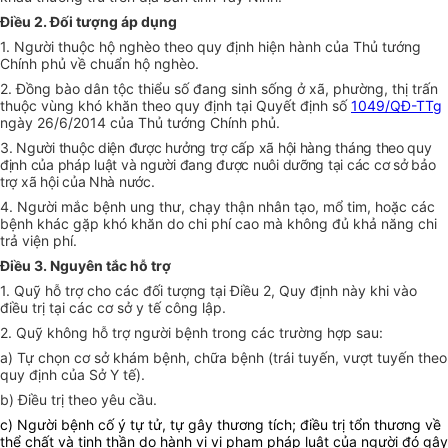
Điều 2. Đối tượng áp dụng
1. Người thuộc hộ nghèo theo quy định hiện hành của Thủ tướng
Chính phủ về chuẩn hộ nghèo.
2. Đồng bào dân tộc thiểu số đang sinh sống ở xã, phường, thị trấn
thuộc vùng khó khăn theo quy định tại Quyết định số
1049/QĐ-TTg
ngày 26/6/2014 của Thủ tướng Chính phủ.
3. Người thuộc diện được hưởng trợ cấp xã hội hàng tháng theo quy
định của pháp luật và người đang được nuôi dưỡng tại các cơ sở bảo
trợ xã hội của Nhà nước.
4. Người mắc bệnh ung thư, chạy thận nhân tạo, mổ tim, hoặc các
bệnh khác gặp khó khăn do chi phí cao mà không đủ khả năng chi
trả viện phí.
Điều 3. Nguyên tắc hỗ trợ
1. Quỹ hỗ trợ cho các đối tượng tại Điều 2, Quy định này khi vào
điều trị tại các cơ sở y tế công lập.
2. Quỹ không hỗ trợ người bệnh trong các trường hợp sau:
a) Tự chọn cơ sở khám bệnh, chữa bệnh (trái tuyến, vượt tuyến theo
quy định của Sở Y tế).
b) Điều trị theo yêu cầu.
c) Người bệnh cố ý tự tử, tự gây thương tích; điều trị tổn thương về
thể chất và tinh thần do hành vi vi phạm pháp luật của người đó gây