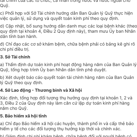
tài chính của các tổ chức, cá nhân trong nước và nước ngoài cho
Quỹ.
c) Phối hợp với Sở Tài chính hướng dẫn Ban Quản lý Quỹ thực hiện
việc quản lý, sử dụng và quyết toán kinh phí theo quy định.
d) Cập nhật, bổ sung hướng dẫn danh mục các loại bệnh khác (theo
quy định tại khoản 4, Điều 2 Quy định này), tham mưu Ủy ban Nhân
dân tỉnh ban hành.
đ) Chỉ đạo các cơ sở khám bệnh, chữa bệnh phải có bảng kê ghi rõ
chi phí điều trị.
3. Sở Tài chính
a) Thẩm định dự toán kinh phí hoạt động hàng năm của Ban Quản lý
Quỹ, tổng hợp trình Ủy ban Nhân dân tỉnh phê duyệt.
b) Xét duyệt báo cáo quyết toán tài chính hàng năm của Ban Quản
lý Quỹ theo quy định.
4. Sở Lao động - Thương binh và Xã hội
Xác định, tổng hợp đối tượng thụ hưởng quy định tại khoản 1, 2 và
3, Điều 2 của Quy định này làm căn cứ lập dự toán kinh phí hàng
năm cho Quỹ.
5. Bảo hiểm xã hội tỉnh
a) Chỉ đạo Bảo hiểm xã hội các
huyện, thành phố in và cấp thẻ bảo
hiểm y tế cho các đối tượng thụ hưởng kịp thời và chính xác.
b) Giám định chi phí khám bệnh, chữa bệnh đối với người bệnh có