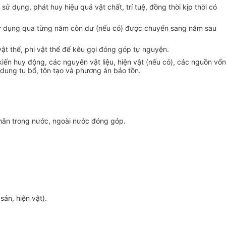
 dụng, phát huy hiệu quả vật chất, trí tuệ, đồng thời kịp thời có
ử dụng qua từng năm còn dư (nếu có) được chuyển sang năm sau
ật th
ể
, phi vật thể để kêu gọi đóng góp tự nguyện.
ki
ế
n huy động, các nguyên vật liệu, hiện vật (nếu có), các nguồn vốn
 dung tu b
ổ
, t
ô
n tạo và phương án bảo t
ồ
n.
 nhân trong nước, ngoài nước đóng góp.
sản, hiện vật).