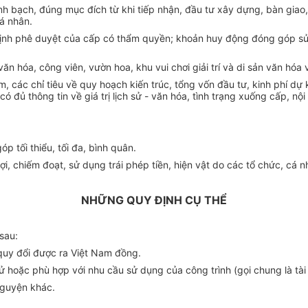
 bạch, đúng mục đích từ khi tiếp nhận, đầu tư xây dựng, bàn giao, sử
á nhân.
ịnh phê duyệt của cấp có thẩm quyền; khoản huy động đóng góp s
hóa, công viên, vườn hoa, khu vui chơi giải trí và di sản văn hóa v
m, các chỉ tiêu về quy hoạch kiến trúc, tổng vốn đầu tư, kinh phí dự 
ó đủ thông tin về giá trị lịch sử - văn hóa, tình trạng xuống cấp, nội
 tối thiểu, tối đa, bình quân.
lợi, chiếm đoạt, sử dụng trái phép tiền, hiện vật do các tổ chức, cá
NHỮNG QUY ĐỊNH CỤ THỂ
sau:
ị quy đổi được ra Việt Nam đồng.
ch sử hoặc phù hợp với nhu cầu sử dụng của công trình (gọi chung là tài 
nguyện khác.