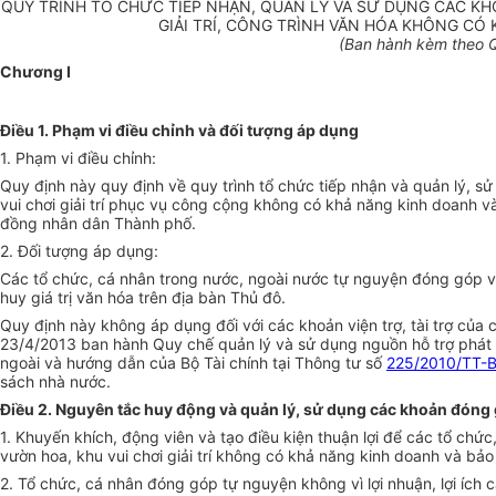
QUY TRÌNH TỔ CHỨC TIẾP NHẬN, QUẢN LÝ VÀ SỬ DỤNG CÁC K
GIẢI TRÍ, CÔNG TRÌNH VĂN HÓA KHÔNG CÓ 
(Ban hành kèm theo Q
Chương I
Điều 1. Phạm vi điều chỉnh và đối tượng áp dụng
1.
Phạm vi điều chỉnh:
Quy định này quy định về quy trình tổ chức tiếp nhận và quản lý, 
vui chơi giải trí phục vụ công cộng không có khả năng kinh doanh và
đồng nhân dân Thành phố.
2.
Đối tượng áp dụng:
Các tổ chức, cá nhân trong nước, ngoài nước tự nguyện đóng góp vào
huy giá trị văn hóa trên địa bàn Thủ đô.
Quy định này không áp dụng đối với các khoản viện trợ, tài trợ của
23/4/2013 ban hành Quy ch
ế
quản lý và sử dụng nguồn hỗ trợ phát 
ngoài và hướng dẫn của Bộ Tài chính tại Thông tư s
ố
225/2010/TT-
sách nhà nước.
Điều 2. Nguyên tắc huy động và quản lý, sử dụng các khoản đóng
1.
Khuyến khích, động viên và tạo điều kiện thuận lợi để các tổ chứ
vườn hoa, khu vui chơi giải trí không có khả năng kinh doanh và bảo 
2.
Tổ chức, cá nhân đóng góp tự nguyện không vì lợi nhuận, lợi ích c