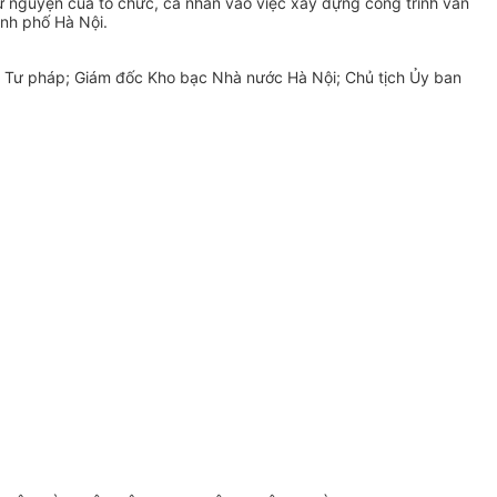
ự nguyện của tổ chức, cá nhân vào việc xây dựng công trình văn
ành phố Hà Nội.
, Tư pháp; Giám đốc Kho bạc Nhà nước Hà Nội; Chủ tịch Ủy ban