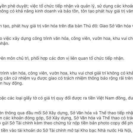
n phê duyệt; việc tổ chức tiếp nhận và quản lý, sử dụng các khoả
 không có khả năng kinh doanh và bảo t
ồ
n, tôn tạo phát huy giá trị v
tạo, phát huy giá trị văn hóa trên địa bàn Thủ đô: Giao Sở Văn hóa
iệc xây dựng công trình văn hóa, công viên, vườn hoa, khu vui chơ
nhận.
ên môn chủ trì, phối hợp các đơn vị liên quan tổ chức ti
ế
p nhận.
nh văn hóa, công viên, vườn hoa, khu vui chơi giải trí không có khả
căn cứ nhiệm vụ được giao có trách nhiệm thông báo rộng rãi trên 
ần huy động.
 các loại giấy tờ có giá trị quy đổi được ra tiền Việt Nam đồng, đ
iền thông qua đầu mối Sở Xây dựng, Sở Văn hóa và Thể thao tiếp nh
ận các khoản đóng góp, Sở Xây dựng, Sở Văn hóa và Thể thao có trác
 gửi Sở Tài chính kèm theo chứng từ nộp ti
ề
n bản photo copy để phố
tiền vào tài khoản do Sở Tài chính mở tại Kho bạc Nhà nước Hà Nội,