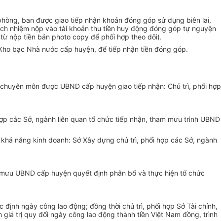
hòng, ban được giao tiếp nhận khoản đóng góp sử dụng biên lai,
ch nhiệm nộp vào tài khoản thu ti
ề
n huy động đóng góp tự nguyện
từ nộp tiền bản photo copy để phối hợp theo dõi)
.
Kho bạc Nhà nước cấp huyện, để tiếp nhận tiền đóng góp.
 chuyên môn được UBND cấp huyện giao tiếp nhận: Chủ trì, phối hợp
hợp các Sở, ngành liên quan tổ chức tiếp nhận, tham mưu trình UBND
 khả năng kinh doanh: Sở Xây dựng chủ trì, phối hợp các Sở, ngành
am mưu UBND c
ấ
p huyện quyết định phân bổ và thực hiện tổ chức
ịnh ngày công lao động; đồng thời chủ trì, phối h
ợ
p Sở Tài chính,
 giá trị quy đổi ngày công lao động thành tiền Việt Nam đồng, trình