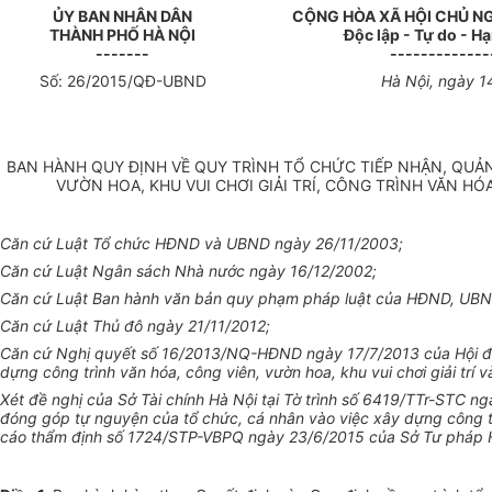
ỦY BAN NHÂN
DÂN
CỘNG HÒA XÃ HỘI CHỦ N
THÀNH PHỐ HÀ NỘI
Độc lập - Tự do - H
-------
-------------
Số:
26
/2015/QĐ-UBND
Hà
Nội
, ngày
1
BAN HÀNH QUY ĐỊNH VỀ QUY TRÌNH TỔ CHỨC TIẾP NHẬN, QUẢ
VƯỜN HOA, KHU VUI CHƠI GIẢI TRÍ, CÔNG TRÌNH VĂN H
Căn cứ Luật Tổ chức HĐND và UBND ngày 26/11/2003;
Căn cứ Luật Ngân sách Nhà nước ngày 16/12/2002;
Căn cứ Luật Ban hành văn bản quy phạm pháp luật của HĐND, UB
Căn cứ Luật Thủ đô ngày 21/11/2012;
Căn cứ Nghị quyết số 16/2013/NQ-HĐND ngày 17/7/2013 của Hội đ
dựng công trình văn hóa, công viên, vườn hoa, khu vui chơi giải trí v
Xét đề nghị của Sở Tài chính Hà Nội tại Tờ trình số 6419/TTr-STC 
đóng góp tự nguyện của tổ chức, cá nhân vào việc xây dựng công t
cáo thẩm định số 1724/STP-VBPQ ngày 23/6/2015 của Sở Tư pháp 