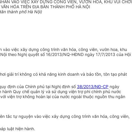
ÂN VÀO VIỆC XÂY DỰNG CÔNG VIÊN, VƯỜN HOA, KHU VUI CHƠI
Ị VĂN HÓA TRÊN ĐỊA BÀN THÀNH PHỐ HÀ NỘI
dân thành ph
ố
Hà Nội)
n vào việc xây dựng công trình văn hóa, công viên, vườn hoa, khu
 Nội theo Nghị quyết s
ố
16/2013/NQ-HĐND ngày 17/7/2013 của Hội
i giải trí không có khả n
ă
ng kinh doanh và bảo tồn, tôn tạo phát
quy định của Chính phủ tại Nghị định số
38/2013/NĐ-CP
ngày
hành Quy chế quản lý và sử dụng viện trợ phi chính phủ nước
với viện trợ không hoàn lại của nước ngoài thuộc ngu
ồ
n thu ngân
ên t
ắ
c tự nguyện vào việc xây dựng công trình văn hóa, công viên,
háp luật hiện hành.