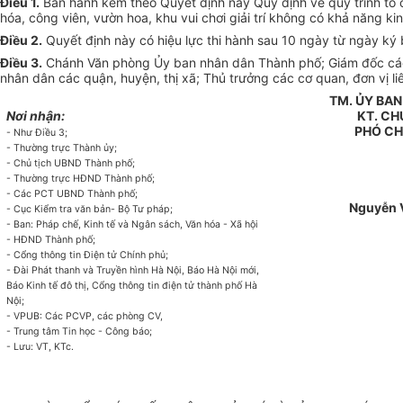
Điều 1.
Ban hành kèm theo Quyết định này Quy định về quy trình tổ 
hóa, công viên, vườn hoa, khu vui chơi giải trí không có khả năng ki
Điều 2.
Quyết định này có hiệu lực thi hành sau 10 ngày từ ngày ký
Điều 3.
Chánh Văn phòng Ủy ban nhân dân Thành phố; Giám đốc các S
nhân dân các quận, huyện, thị xã; Thủ trưởng các cơ quan, đơn vị li
TM.
ỦY
BAN
Nơi nhận:
KT.
CH
PHÓ
CH
-
Nh
ư
Điều 3;
-
Thường trực Thành ủy;
-
Chủ tịch UBND Thành phố;
-
Thường trực HĐND Thành phố;
-
Các PCT UBND Thành phố;
Nguyễn 
-
Cục Kiểm tra văn bản- Bộ Tư pháp;
-
Ban: Pháp chế, Kinh tế và Ngân sách,
V
ăn hóa - Xã hội
- HĐND Thành phố;
-
Cổng thông tin Điện tử Chính phủ;
-
Đài Phát thanh và Truyền hình Hà Nội, Báo Hà Nội mới,
Báo Kinh tế đô thị, Cổng thông tin điện tử thành phố Hà
Nội;
-
VPUB: Các PCVP, các phòng CV,
-
Trung tâm Tin học - Công báo;
-
Lưu: VT, KTc.