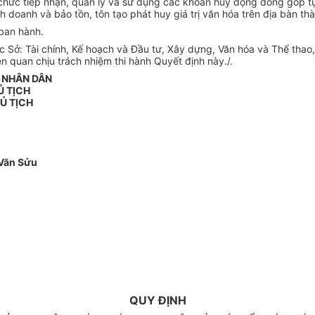
chức tiếp nhận, quản lý và sử dụng các khoản huy động đóng góp t
nh doanh và bảo tồn, tôn tạo phát huy giá trị văn hóa trên địa bàn th
 ban hành.
ở: Tài chính, Kế hoạch và Đầu tư, Xây dựng, Văn hóa và Thể thao
ên quan chịu trách nhiệm thi hành Quyết định này./.
 NH
Â
N DÂN
Ủ TỊCH
Ủ TỊCH
Văn Sửu
QUY ĐỊNH