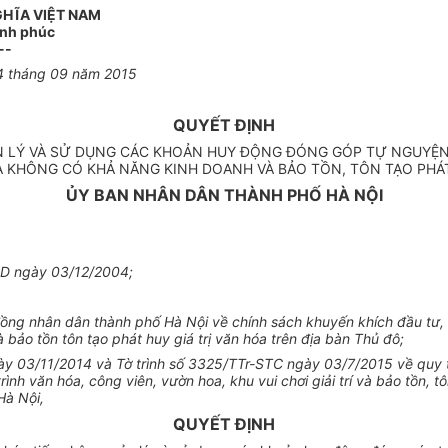
GHĨA VIỆT NAM
ạnh phúc
--
4
tháng
09
năm
2015
QUYẾT ĐỊNH
N LÝ VÀ SỬ DỤNG CÁC KHOẢN HUY ĐỘNG ĐÓNG GÓP TỰ NGUYỆN
ÓA KHÔNG CÓ KHẢ NĂNG KINH DOANH VÀ BẢO TỒN, TÔN TẠO PHÁT
ỦY BAN NHÂN DÂN THÀNH PHỐ HÀ NỘI
ND ngày 03/12/2004;
ồ
ng nhân dân thành phố Hà Nội về chính sách khuyến khích đầu tư,
à bảo tồn tôn tạo phát huy giá trị văn hóa trên địa bàn Thủ đô;
ngày 03/11/2014 và Tờ trình số 3325/TTr-STC ngày 03/7/2015 về quy 
r
ì
nh văn hóa, công viên, vườn hoa, khu vui chơi giải trí và bảo tồn, t
Hà Nội,
QUYẾT ĐỊNH