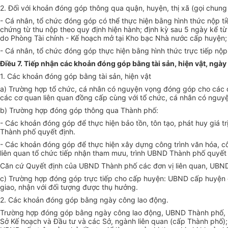
2.
Đối với khoản đóng góp thông qua quận, huyện, thị xã (gọi chung
-
Cá nhân, tổ chức đóng góp có thể thực hiện bằng hình thức nộp 
chứng từ thu nộp theo quy định hiện hành; định kỳ sau 5 ngày kể từ
do Phòng Tài chính - Kế hoạch mở tại Kho bạc Nhà nước cấp huyệ
n
;
-
Cá nhân, tổ chức đóng góp thực hiện bằng hình thức trực tiếp nộp 
Điều 7. Tiếp nhận các khoản đóng góp bằng tài sản, hiện vật, ngà
1.
Các khoản đóng góp bằng tài sản, hiện vật
a)
Trường
hợ
p tổ chức, cá nhân có nguyện vọng đóng góp cho các đ
các cơ quan liên quan đồng cấp cùng với tổ chức, cá nhân có nguy
b)
Trường hợp đóng góp thông qua Thành phố:
-
Các khoản đóng góp để thực hiện bảo tồn, tôn tạo, phát huy giá tr
Thành phố quyết định.
-
Các khoản đóng góp để thực hiện xây dựng công trình văn hóa, côn
liên quan tổ chức ti
ế
p nhận tham mưu, trình UBND Thành phố quyết 
Căn cứ Quyết định của UBND Thành phố các đơn vị liên quan, UBND 
c)
Trường h
ợ
p đóng góp trực tiếp cho cấp huyện: UBND cấp huyện g
giao, nhận với đối tượng được thụ hưởng.
2.
Các khoản đóng góp bằng ngày công lao động.
Trường h
ợ
p đóng góp bằng ngày công lao động, UBND Thành phố, UBN
Sở K
ế
hoạch và Đầu tư và các Sở, ngành liên quan (cấp Thành phố);