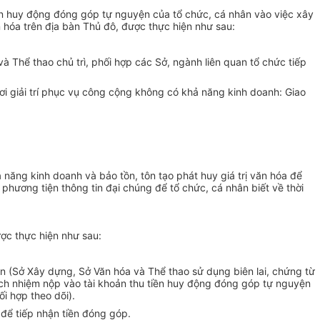
n huy động đóng góp tự nguyện của tổ chức, cá nhân vào việc xây
ăn hóa trên địa bàn Thủ đô, được thực hiện như sau:
 và Th
ể
thao chủ trì, phối hợp các Sở, ngành liên quan tổ chức tiếp
i giải trí phục vụ công cộng không có khả năng kinh doanh: Giao
 năng kinh doanh và bảo tồn, tôn tạo phát huy giá trị văn hóa để
phương tiện thông tin đại chúng đ
ể
tổ chức, cá nhân biết về thời
ược thực hiện như sau:
ận (Sở Xây d
ự
ng, Sở Văn hóa và Th
ể
thao s
ử
dụng biên lai, chứng từ
h nhiệm nộp vào tài khoản thu ti
ề
n huy động đóng góp tự nguyện
i hợp theo dõi).
 để tiếp nhận tiền đóng góp.