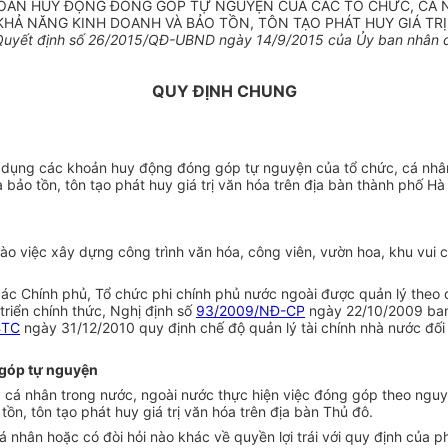
HOẢN HUY ĐỘNG ĐÓNG GÓP TỰ NGUYỆN CỦA CÁC TỔ CHỨC, CÁ NH
KHẢ NĂNG KINH DOANH VÀ BẢO TỒN, TÔN TẠO PHÁT HUY GIÁ TR
uyết định s
ố 26
/2015/QĐ-UBND ngày
14/9/2015
của
Ủ
y ban nhân 
QUY ĐỊNH CHUNG
sử dụng các khoản huy động đóng góp tự nguyện của tổ chức, cá nhâ
 bảo tồn, tôn tạo phát huy giá trị văn hóa trên địa bàn thành phố Hà
 việc xây dựng công trình văn hóa, công viên, vườn hoa, khu vui chơ
 các Chính phủ, Tổ chức phi chính phủ nước ngoài được quản lý theo 
triển chính thức, Nghị định số
93/2009/NĐ-CP
ngày 22/10/2009 ban 
BTC
ngày 31/12/2010 quy định chế độ quản lý tài chính nhà nước đối 
 góp tự nguyện
c, cá nhân trong nước, ngoài nước thực hiện việc đóng góp theo nguy
tồn, tôn tạo phát huy giá trị văn hóa trên địa bàn Thủ đô.
á nhân hoặc có đòi hỏi nào khác về quyền lợi trái với quy định của p