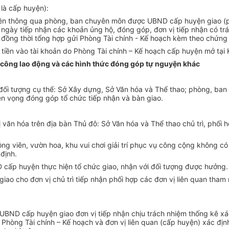
 là cấp huyện):
tiền thông qua phòng, ban chuyên môn được UBND cấp huyện giao (p
 ngày tiếp nhận các khoản ủng hộ, đóng góp, đơn vị tiếp nhận có trá
 đ
ồ
ng thời t
ổ
ng hợp gửi Phòng Tài chính - Kế hoạch kèm theo chứng 
tiền vào tài khoản do Phòng Tài chính – K
ế
hoạch cấp huyện mở tại 
y công lao động và các hình thức đóng góp tự nguyện khác
ối tượng cụ thể: S
ở
X
â
y dựng, Sở Văn hóa và Thể thao; phòng, ban
ện vọng đóng góp tổ chức ti
ế
p nhận và bàn giao.
ị văn hóa trên địa bàn Thủ đô: Sở Văn hóa và Th
ể
thao chủ trì, ph
ố
i 
g viên, vườn hoa, khu vui chơi giải trí phục vụ công cộng không có
định.
cấp huyện thực hiện tổ chức giao, nhận với đối tượng được hưởng.
iao cho đơn vị chủ trì tiếp nhận phối hợp các đơn vị liên quan th
D cấp huyện giao đơn vị tiếp nhận chịu trách nhiệm thống kê xác đ
 Phòng Tài chính – K
ế
hoạch và đơn vị liên quan (cấp huyện) xác định