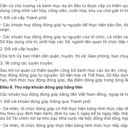
Căn cứ chủ trương và danh mục dự án đầu tư được cấp có thẩm quyề
dựng công trình văn hóa, công viên, vườn hoa, khu vui chơi giải trí
1.
Đối với cấp Thành phố:
-
Các khoản huy động đóng góp tự nguyện để thực hiện bảo tồn, tôn 
nhận.
-
Các khoản huy động đóng góp tự nguyện của tổ chức, cá nhân vào v
Sở Xây dựng chủ trì, ph
ố
i hợp các Sở, ngành liên quan tổ chức tiếp 
2.
Đối với cấp huyện:
Chủ tịch Ủy ban nhân dân quận, hu
y
ện, thị xã: Giao phòng, ban chuy
3. V
ề công tác tuyên truyền:
Sau khi cơ quan có thẩm quyền công bố danh mục các dự án, công trì
huy động đóng góp tự nguyện. Sở Văn hóa và Thể thao, Sở Xây dựng 
hạn, hình thức huy động đóng góp, địa đi
ể
m đóng góp trong từng l
Điều 6. Thu nộp khoản đóng góp bằng tiền
Các khoản huy động đóng góp bằng tiền Việt Nam đồng, ngoại tệ hoặc
1.
Đối với khoản đóng góp thông qua Thành ph
ố
:
-
Cá nhân, tổ chức đóng góp có thể thực hiện bằng hình thức nộp t
thu theo quy định hiện hành; định kỳ sau 5 ngày kể từ ngày tiếp nh
do Sở Tài chính mở tại Kho bạc Nhà nước Hà Nội; đồng thời tổng hợp
-
Cá nhân, tổ chức đóng góp thực hiện bằng hình thức trực tiếp nộp 