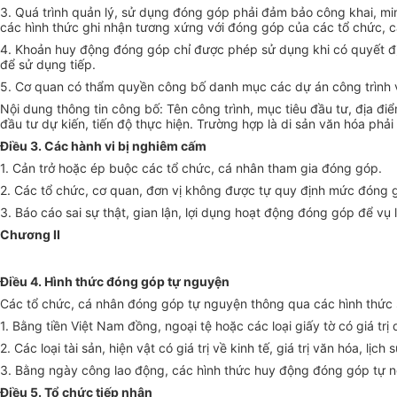
3.
Quá trình quản lý, sử dụng đóng góp phải đảm bảo công khai, minh
các hình thức ghi nhận tương xứng với đóng góp của các t
ổ
chức, c
4.
Khoản huy động đóng góp chỉ được phép sử dụng khi có quy
ết
đ
để sử dụng tiếp.
5.
Cơ quan có thẩm quyền công bố danh mục các dự án công trình văn 
Nội dung thông tin công bố: Tên công trình, mục tiêu đầu tư, địa điể
đầu tư dự kiến, tiến độ thực hiện. Trường hợp là di sản văn hóa phải c
Điều 3. Các hành vi bị nghiêm cấm
1.
Cản trở hoặc ép buộc các tổ chức, cá nhân tham gia đóng góp.
2.
Các tổ chức, cơ quan, đơn vị không được tự quy định mức đóng góp
3.
Báo cáo sai sự thật, gian lận, lợi dụng hoạt động đóng góp để vụ 
Chương II
Điều 4. Hình thức đóng góp tự nguyện
Các tổ chức, cá nhân đóng góp tự nguyện thông qua các hình thức 
1.
Bằng tiền Việt Nam đồng, ngoại tệ hoặc các loại giấy tờ có giá tr
2.
Các loại tài sản, hiện vật có giá trị về kinh tế, giá trị văn hóa, lị
3.
Bằng ngày công lao động, các hình thức huy động đóng góp tự 
Điều 5. Tổ chức tiếp nhận