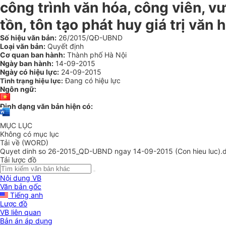
công trình văn hóa, công viên, vư
tồn, tôn tạo phát huy giá trị văn
Số hiệu văn bản:
26/2015/QĐ-UBND
Loại văn bản:
Quyết định
Cơ quan ban hành:
Thành phố Hà Nội
Ngày ban hành:
14-09-2015
Ngày có hiệu lực:
24-09-2015
Đang có hiệu lực
Tình trạng hiệu lực:
Ngôn ngữ:
Định dạng văn bản hiện có:
MỤC LỤC
Không có mục lục
Tải về (WORD)
Quyet dinh so 26-2015_QD-UBND ngay 14-09-2015 (Con hieu luc).
Tải lược đồ
Nội dung VB
Văn bản gốc
Tiếng anh
Lược đồ
VB liên quan
Bản án áp dụng