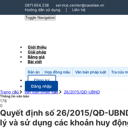
0971.654.238
service.center@caselaw.vn
Hướng dẫn sử dụng
|
Liên hệ
Toggle Navigation
Giới thiệu
Giải pháp
Bảng giá
Bài viết
Bản án
Hợp đồng mẫu
Văn bản pháp luật
Tra cứu 
Đăng ký
Đăng nhập
Trang chủ
Văn bản pháp luật
26/2015/QĐ-UBND
Thông tin văn bản
178
0
Quyết định số 26/2015/QĐ-UBND 
lý và sử dụng các khoản huy độn