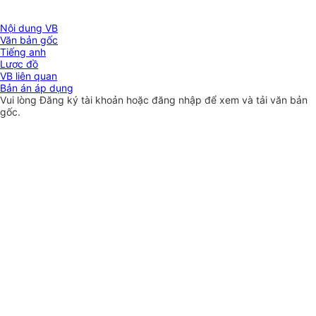
Nội dung VB
Văn bản gốc
Tiếng anh
Lược đồ
VB liên quan
Bản án áp dụng
Vui lòng
Đăng ký
tài khoản hoặc
đăng nhập
để xem và tải văn bản
gốc.