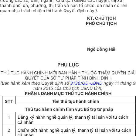
trưởng các sở, ban, ngành; Chủ tịch UBND các huyện, thị xã,
thành phố, xã, phường, thị trấn và các tổ chức, cá nhân có liên
quan chịu trách nhiệm thi hành Quyết định này./.
KT. CHỦ TỊCH
PHÓ CHỦ TỊCH
Ngô Đông Hải
PHỤ LỤC
THỦ TỤC HÀNH CHÍNH MỚI BAN HÀNH THUỘC THẨM QUYỀN GIẢI
QUYẾT CỦA SỞ TƯ PHÁP TỈNH BÌNH ĐỊNH
(Ban hành kèm theo Quyết định số
3136/QĐ-UBND
ngày 11 tháng 9
năm 2015 của Chủ tịch UBND tỉnh)
PHẦN I. DANH MỤC THỦ TỤC HÀNH CHÍNH
STT
Tên thủ tục hành chính
Thủ tục hành chính lĩnh vực Bổ trợ tư pháp
1
Đăng ký hành nghề quản lý, thanh lý tài sản với tư cách
cá nhân
2
Chấm dứt hành nghề quản lý, thanh lý tài sản với tư cách
cá nhân