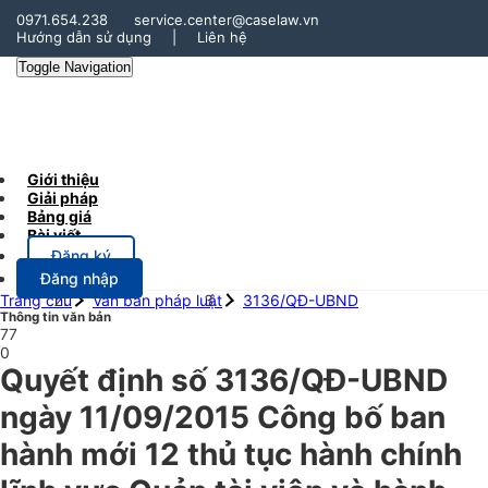
0971.654.238
service.center@caselaw.vn
Hướng dẫn sử dụng
|
Liên hệ
Toggle Navigation
Giới thiệu
Giải pháp
Bảng giá
Bài viết
Đăng ký
Đăng nhập
Trang chủ
Văn bản pháp luật
3136/QĐ-UBND
Thông tin văn bản
77
0
Quyết định số 3136/QĐ-UBND
ngày 11/09/2015 Công bố ban
hành mới 12 thủ tục hành chính