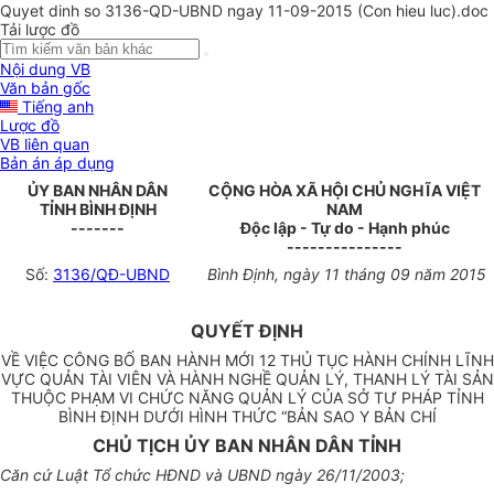
Quyet dinh so 3136-QD-UBND ngay 11-09-2015 (Con hieu luc).doc
Tải lược đồ
Nội dung VB
Văn bản gốc
Tiếng anh
Lược đồ
VB liên quan
Bản án áp dụng
ỦY BAN NHÂN DÂN
CỘNG HÒA XÃ HỘI CHỦ NGHĨA VIỆT
TỈNH BÌNH ĐỊNH
NAM
-------
Độc lập - Tự do - Hạnh phúc
---------------
Số:
3136/QĐ-UBND
Bình Định, ngày 11 tháng 09 năm 2015
QUYẾT ĐỊNH
VỀ VIỆC CÔNG BỐ BAN HÀNH MỚI 12 THỦ TỤC HÀNH CHÍNH LĨNH
VỰC QUẢN TÀI VIÊN VÀ HÀNH NGHỀ QUẢN LÝ, THANH LÝ TÀI SẢN
THUỘC PHẠM VI CHỨC NĂNG QUẢN LÝ CỦA SỞ TƯ PHÁP TỈNH
BÌNH ĐỊNH DƯỚI HÌNH THỨC “BẢN SAO Y BẢN CHÍ
CHỦ TỊCH ỦY BAN NHÂN DÂN TỈNH
Căn cứ Luật Tổ chức HĐND và UBND ngày 26/11/2003;