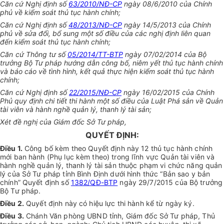
Căn cứ Nghị định số
63/2010/NĐ-CP
ngày 08/6/2010 của Chính
phủ về kiểm soát thủ tục hành chính;
Căn cứ Nghị định số
48/2013/NĐ-CP
ngày 14/5/2013 của Chính
phủ về sửa đổi, bổ sung một số điều của các nghị định liên quan
đến kiểm soát thủ tục hành chính;
Căn cứ
Thông tư số
05/2014/TT-BTP
ngày 07/02/2014 của Bộ
trưởng Bộ Tư pháp hướng dẫn công bố, niêm yết thủ tục hành chính
và báo cáo về tình hình, kết quả thực hiện kiểm soát thủ tục hành
chính;
Căn cứ
Nghị định số
22/2015/NĐ-CP
ngày 16/02/2015 của Chính
Phủ quy định chi tiết thi hành một số điều của Luật Phá sản về Quản
tài viên và hành nghề quản lý, thanh lý tài sản;
Xét đề nghị của Giám đốc Sở Tư pháp,
QUYẾT ĐỊNH:
Điều 1.
Công bố kèm theo Quyết định này 12 thủ tục hành chính
mới ban hành (Phụ lục kèm theo) trong lĩnh vực Quản tài viên và
hành nghề quản lý, thanh lý tài sản thuộc phạm vi chức năng quản
lý của Sở Tư pháp tỉnh Bình Định dưới hình thức “Bản sao y bản
chính” Quyết định số
1382/QĐ-BTP
ngày 29/7/2015 của Bộ trưởng
Bộ Tư pháp.
Điều 2.
Quyết định này có hiệu lực thi hành kể từ ngày ký.
Điều 3.
Chánh Văn phòng UBND tỉnh, Giám đốc Sở Tư pháp, Thủ