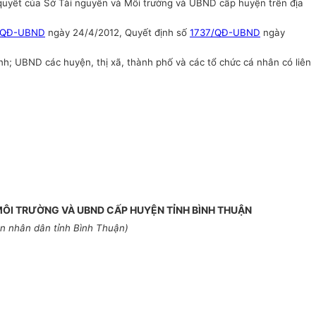
 quyết của Sở Tài nguyên và Môi trường và UBND cấp huyện trên địa
/QĐ-UBND
ngày 24/4/2012, Quyết định số
1737/QĐ-UBND
ngày
; UBND các huyện, thị xã, thành phố và các tổ chức cá nhân có liên
MÔI TRƯỜNG VÀ UBND CẤP HUYỆN TỈNH BÌNH THUẬN
n nhân dân tỉnh Bình Thuận)