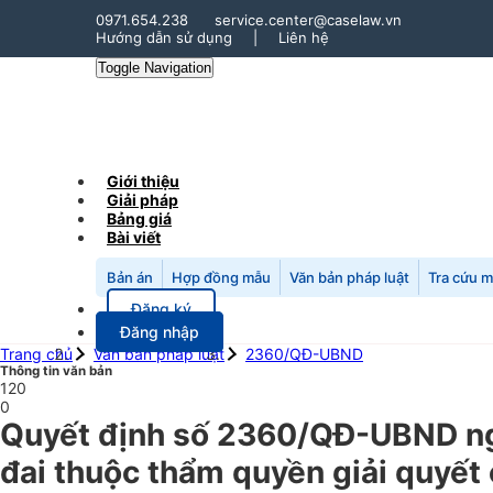
0971.654.238
service.center@caselaw.vn
Hướng dẫn sử dụng
|
Liên hệ
Toggle Navigation
Giới thiệu
Giải pháp
Bảng giá
Bài viết
Bản án
Hợp đồng mẫu
Văn bản pháp luật
Tra cứu 
Đăng ký
Đăng nhập
Trang chủ
Văn bản pháp luật
2360/QĐ-UBND
Thông tin văn bản
120
0
Quyết định số 2360/QĐ-UBND ngà
đai thuộc thẩm quyền giải quyết