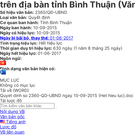
trên địa bàn tỉnh Bình Thuận
(Văn
Số hiệu văn bản:
2360/QĐ-UBND
Loại văn bản:
Quyết định
Cơ quan ban hành:
Tỉnh Bình Thuận
Ngày ban hành:
10-09-2015
Ngày có hiệu lực:
10-09-2015
Ngày bị bãi bỏ, thay thế:
01-06-2017
Hết hiệu lực
Tình trạng hiệu lực:
Thời gian duy trì hiệu lực:
630 ngày
(
1 năm
8 tháng
25 ngày
)
Ngày hết hiệu lực:
01-06-2017
Ngôn ngữ:
Định dạng văn bản hiện có:
MỤC LỤC
Không có mục lục
Tải về (WORD)
Quyet dinh so 2360-QD-UBND ngay 10-09-2015 (Het hieu luc).doc
Tải lược đồ
Nội dung VB
Văn bản gốc
Tiếng anh
Lược đồ
VB liên quan