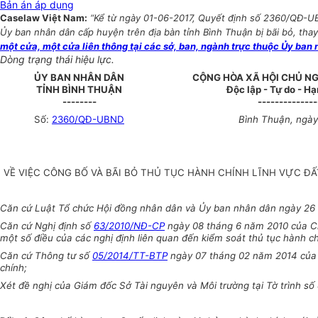
Bản án áp dụng
Caselaw Việt Nam:
“Kể từ ngày 01-06-2017, Quyết định số 2360/QĐ-UB
Ủy ban nhân dân cấp huyện trên địa bàn tỉnh Bình Thuận bị bãi bỏ, tha
một cửa, một cửa liên thông tại các sở, ban, ngành trực thuộc Ủy ban 
Dòng trạng thái hiệu lực.
ỦY BAN NHÂN DÂN
CỘNG HÒA XÃ HỘI CHỦ NG
TỈNH BÌNH THUẬN
Độc lập - Tự do - H
--------
--------------
Số:
2360/QĐ-UBND
Bình Thuận, ngày
VỀ VIỆC CÔNG BỐ VÀ BÃI BỎ THỦ TỤC HÀNH CHÍNH LĨNH VỰC Đ
Căn cứ Luật Tổ chức Hội đồng nhân dân và Ủy ban nhân dân ngày 26
Căn cứ Nghị định số
63/2010/NĐ-CP
ngày 08 tháng 6 năm 2010 của Ch
một số điều của các nghị định liên quan đến kiểm soát thủ tục hành ch
Căn cứ Thông tư số
05/2014/TT-BTP
ngày 07 tháng 02 năm 2014 của B
chính;
Xét đề nghị của Giám đốc Sở Tài nguyên và Môi trường tại Tờ trình 