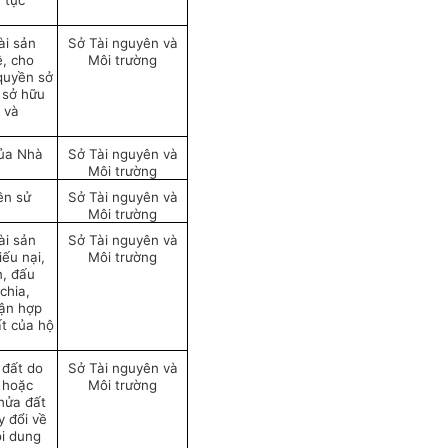
 tục
ài sản
Sở Tài nguyên và
ê, cho
Môi trường
 quyền sở
 sở hữu
 và
của Nhà
Sở Tài nguyên và
Môi trường
ền sử
Sở Tài nguyên và
Môi trường
ài sản
Sở Tài nguyên và
iếu nại,
Môi trường
n, đấu
chia,
uận hợp
ất của hộ
 đất do
Sở Tài nguyên và
n hoặc
Môi trường
thửa đất
y đổi về
ội dung