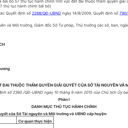
 bãi bỏ 57 thủ tục hành chính lĩnh vực đất đai thuộc thẩm quyền giải
7 thủ tục hành chính bãi bỏ)
 các Quyết định số
2268/QĐ-UBND
ngày 14/8/2009, Quyết định số
790
n và Môi trường, Giám đốc Sở Tư pháp, Thủ trưởng các sở, ban, ngành
CH
hương
T ĐAI THUỘC THẨM QUYỀN GIẢI QUYẾT CỦA SỞ TÀI NGUYÊN VÀ 
ịnh số 2360 /QĐ-UBND ngày 10 tháng 9 năm 2015 của Chủ tịch Ủy ba
Phần I
DANH MỤC THỦ TỤC HÀNH CHÍNH
quyết của Sở Tài nguyên và Môi trường và UBND cấp huyện:
Cơ quan thực hiện