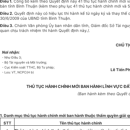
Điều 1.
Công bố kèm theo Quyết định này 41 thủ tục hành chính mới và
bàn tỉnh Bình Thuận (kèm theo phụ lục 41 thủ tục hành chính mới và 5
Điều 2.
Quyết định này có hiệu lực thi hành kể từ ngày ký và thay thế
30/6/2009 của UBND tỉnh Bình Thuận.
Điều 3.
Chánh Văn phòng Ủy ban nhân dân tỉnh, Giám đốc Sở Tài nguyê
quan chịu trách nhiệm thi hành Quyết định này./.
CHỦ TỊ
Nơi nhận:
- Như Điều 3;
- Bộ Tài nguyên và Môi trường;
- Cục Kiểm soát TTHC, Bộ Tư pháp;
Lê Tiến P
- Lưu: VT, NCPC(H b)
THỦ TỤC HÀNH CHÍNH MỚI BAN HÀNH LĨNH VỰC ĐẤ
(Ban hành kèm theo Quyết đ
1. Danh mục thủ tục hành chính mới ban hành thuộc thẩm quyền giải 
STT
Tên thủ tục hành chính