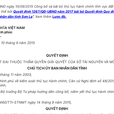
ND ngày 10/09/2015 Công bố và bãi bỏ thủ tục hành chính lĩnh vực đất 
y thế bởi
Quyết định 1267/QĐ-UBND năm 2017 bãi bỏ Quyết định Quy định 
nhân dân tỉnh Sơn La
”.
Xem thêm
Lược đồ.
HĨA VIỆT NAM
ạnh phúc
-
 10 tháng 9 năm 2015
QUYẾT ĐỊNH
ẤT ĐAI THUỘC THẨM QUYỀN GIẢI QUYẾT CỦA SỞ TÀI NGUYÊN VÀ M
CHỦ TỊCH ỦY BAN NHÂN DÂN TỈNH
 tháng 11 năm 2003;
ính phủ về kiểm soát thủ tục hành chính; Căn cứ Nghị định số 48/20
ính;
ộ trưởng Bộ Tư pháp hướng dẫn công bố, niêm yết thủ tục hành chính 
số 460/TTr-STNMT ngày 14 tháng 8 năm 2015,
QUYẾT ĐỊNH: