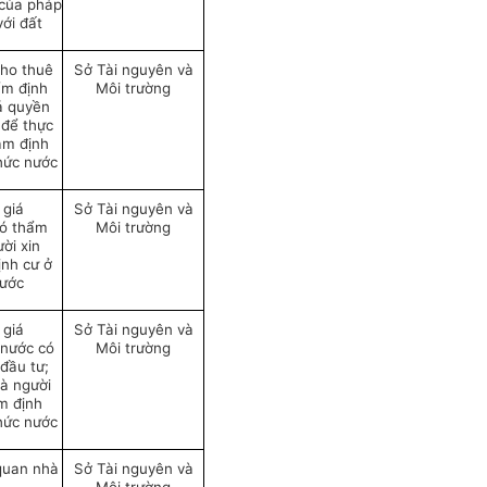
 của pháp
với đất
cho thuê
Sở Tài nguyên và
ẩm định
Môi trường
iá quyền
 để thực
Nam định
hức nước
 giá
Sở Tài nguyên và
có thẩm
Môi trường
ời xin
ịnh cư ở
nước
 giá
Sở Tài nguyên và
 nước có
Môi trường
đầu tư;
mà người
am định
hức nước
quan nhà
Sở Tài nguyên và