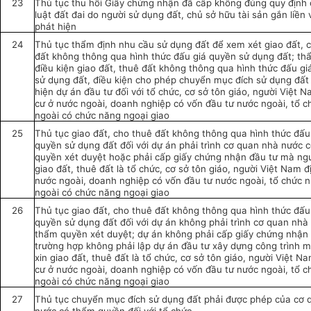
23
Thủ tục thu hồi Giấy chứng nhận đã cấp không đúng quy định
luật đất đai do người sử dụng đất, chủ sở hữu tài sản gắn liền 
phát hiện
24
Thủ tục thẩm định nhu cầu sử dụng đất để xem xét giao đất, 
đất không thông qua hình thức đấu giá quyền sử dụng đất; th
điều kiện giao đất, thuê đất không thông qua hình thức đấu g
sử dụng đất, điều kiện cho phép chuyển mục đích sử dụng đất
hiện dự án đầu tư đối với tổ chức, cơ sở tôn giáo, người Việt 
cư ở nước ngoài, doanh nghiệp có vốn đầu tư nước ngoài, tổ c
ngoài có chức năng ngoại giao
25
Thủ tục giao đất, cho thuê đất không thông qua hình thức đấu
quyền sử dụng đất đối với dự án phải trình cơ quan nhà nước 
quyền xét duyệt hoặc phải cấp giấy chứng nhận đầu tư mà ngư
giao đất, thuê đất là tổ chức, cơ sở tôn giáo, người Việt Nam đ
nước ngoài, doanh nghiệp có vốn đầu tư nước ngoài, tổ chức 
ngoài có chức năng ngoại giao
26
Thủ tục giao đất, cho thuê đất không thông qua hình thức đấu
quyền sử dụng đất đối với dự án không phải trình cơ quan nhà
thẩm quyền xét duyệt; dự án không phải cấp giấy chứng nhận 
trường hợp không phải lập dự án đầu tư xây dựng công trình 
xin giao đất, thuê đất là tổ chức, cơ sở tôn giáo, người Việt N
cư ở nước ngoài, doanh nghiệp có vốn đầu tư nước ngoài, tổ c
ngoài có chức năng ngoại giao
27
Thủ tục chuyển mục đích sử dụng đất phải được phép của cơ 