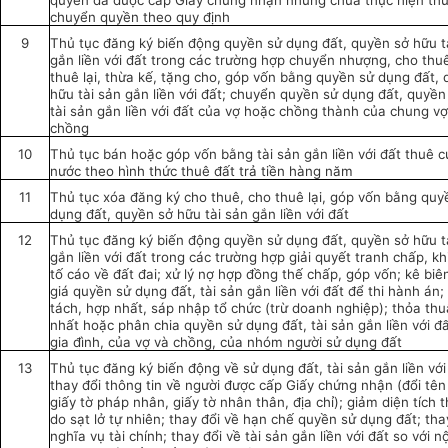
quyền đã được cấp Giấy chứng nhận nhưng chưa thực hiện thủ
chuyển quyền theo quy định
9
Thủ tục đăng ký biến động quyền sử dụng đất, quyền sở hữu t
gắn liền với đất trong các trường hợp chuyển nhượng, cho thu
thuê lại, thừa kế, tặng cho, góp vốn bằng quyền sử dụng đất,
hữu tài sản gắn liền với đất; chuyển quyền sử dụng đất, quyền
tài sản gắn liền với đất của vợ hoặc chồng thành của chung vợ
chồng
10
Thủ tục bán hoặc góp vốn bằng tài sản gắn liền với đất thuê 
nước theo hình thức thuê đất trả tiền hàng năm
11
Thủ tục xóa đăng ký cho thuê, cho thuê lại, góp vốn bằng quy
dụng đất, quyền sở hữu tài sản gắn liền với đất
12
Thủ tục đăng ký biến động quyền sử dụng đất, quyền sở hữu t
gắn liền với đất trong các trường hợp giải quyết tranh chấp, kh
tố cáo về đất đai; xử lý nợ hợp đồng thế chấp, góp vốn; kê biê
giá quyền sử dụng đất, tài sản gắn liền với đất để thi hành án; 
tách, hợp nhất, sáp nhập tổ chức (trừ doanh nghiệp); thỏa th
nhất hoặc phân chia quyền sử dụng đất, tài sản gắn liền với đ
gia đình, của vợ và chồng, của nhóm người sử dụng đất
13
Thủ tục đăng ký biến động về sử dụng đất, tài sản gắn liền với
thay đổi thông tin về người được cấp Giấy chứng nhận (đổi tê
giấy tờ pháp nhân, giấy tờ nhân thân, địa chỉ); giảm diện tích 
do sạt lở tự nhiên; thay đổi về hạn chế quyền sử dụng đất; tha
nghĩa vụ tài chính; thay đổi về tài sản gắn liền với đất so với n