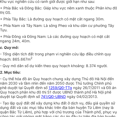
Khu vực nghiên cứu có ranh giới được giới hạn như sau:
+ Phía Bắc và Đông Bắc: Giáp khu vực nêm xanh thuộc Phân khu đô
thị GS.
+ Phía Tây Bắc: Là đường quy hoạch có mặt cắt ngang 30m.
+ Phía Nam và Tây Nam: Là sông Pheo và khu dân cư phường Tây
Tựu.
+ Phía Đông và Đông Nam: Là các đường quy hoạch có mặt cắt
ngang 24m, 40m.
c. Quy mô:
- Tổng diện tích đất trong phạm vi nghiên cứu lập điều chỉnh quy
2
hoạch: 865.667m
- Quy mô dân số dự kiến theo quy hoạch khoảng: 8.374 người.
2. Mục tiêu:
- Cụ thể hóa đồ án Quy hoạch chung xây dựng Thủ đô Hà Nội đến
năm 2030 và tầm nhìn đến năm 2050 được Thủ tướng Chính phủ
phê duyệt tại Quyết định số
1259/QĐ-TTg
ngày 26/7/2011 và Đồ án
Quy hoạch phân khu đô thị S1 được UBND thành phố Hà Nội phê
duyệt tại Quyết định số
741/QĐ-UBND
ngày 04/02/2013.
- Tạo lập quỹ đất để xây dựng khu đất ở dịch vụ, đấu giá quyền sử
dụng đất và các mục tiêu khác trên địa bàn huyện Từ Liêm (nay là
quận Bắc Từ Liêm), phù hợp với chủ trương của Thành phố, phục vụ
công tác giải phóng mặt bằng các dự án đầu tư trên địa bàn huyện