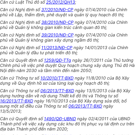
Căn cứ Luật Thủ đô số
25/2012/QH13
;
Căn cứ Nghị định số
37/2010/NĐ-CP
ngày 07/4/2010 của Chính
phủ về Lập, thẩm định, phê duyệt và quản lý quy hoạch đô thị;
Căn cứ Nghị định số
38/2010/NĐ-CP
ngày 07/4/2010 của Chính
phủ về Quản lý không gian kiến trúc cảnh quan đô thị;
Căn cứ Nghị định số
39/2010/NĐ-CP
ngày 07/4/2010 của Chính
phủ về Quản lý không gian xây dựng ngầm đô thị;
Căn cứ Nghị định số
11/2013/NĐ-CP
ngày 14/01/2013 của Chính
phủ về Quản lý đầu tư phát triển đô thị;
Căn cứ Quyết định số
1259/QĐ-TTg
ngày 26/7/2011 của Thủ tướng
Chính phủ về việc phê duyệt Quy hoạch chung xây dựng Thủ đô Hà
Nội đến năm 2030 và tầm nhìn đến năm 2050;
Căn cứ Thông tư số
10/2010/TT-BXD
ngày 11/8/2010 của Bộ Xây
dựng về Quy định hồ sơ của từng loại quy hoạch đô thị;
Căn cứ Thông tư số
06/2013/TT-BXD
ngày 13/5/2013 của Bộ Xây
dựng hướng dẫn về nội dung Thiết kế đô thị và Thông tư số
16/2013/TT-BXD
ngày 16/10/2013 của Bộ Xây dựng sửa đổi, bổ
sung một số điều của Thông tư số
06/2013/TT-BXD
ngày
13/5/2013;
Căn cứ Quyết định số
1490/QĐ-UBND
ngày 02/4/2011 của UBND
Thành phố về việc xây dựng các khu đô thị phục vụ tái định cư trên
địa bàn Thành phố đến năm 2020;