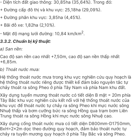
- Diện tích đất giao thông: 30,85ha (35,64%). Trong đó:
+ Đường cấp đô thị và khu vực: 25,18ha (29,09%).
+ Đường phân khu vực: 3,85ha (4,45%).
+ Bãi đỗ xe: 1,82ha (2,10%).
2
- Mật độ mạng lưới đường: 10,84 km/km
.
3.3.2. Chuẩn bị kỹ thuật:
a) San nền:
Cao độ san nền cao nhất +7,50m, cao độ san nền thấp nhất
+6,85m.
b) Thoát nước mưa:
Hệ thống thoát nước mưa trong khu vực nghiên cứu quy hoạch là
hệ thống thoát nước riêng được thiết kế đảm bảo nguyên tắc tự
chảy thoát ra sông Pheo ở phía Tây Nam và phía Nam khu đất.
Xây dựng tuyến mương thoát nước có tiết diện B mặt = 20m phía
Tây Bắc khu vực nghiên cứu kết nối với hệ thống thoát nước của
khu vực để thoát nước tự chảy ra sông Pheo khi mực nước sông
Nhuệ thấp và bơm cưỡng bức ra sông Hồng qua trạm bơm Liên
Trung thoát ra sông Hồng khi mực nước sông Nhuệ cao.
Xây dựng cống thoát nước mưa có tiết diện D800mm-D1750mm,
BxH=2x2m dọc theo đường quy hoạch, đảm bảo thoát nước tự
chảy ra tuyến mương quy hoạch ở phía Tây Bắc và sông Pheo.