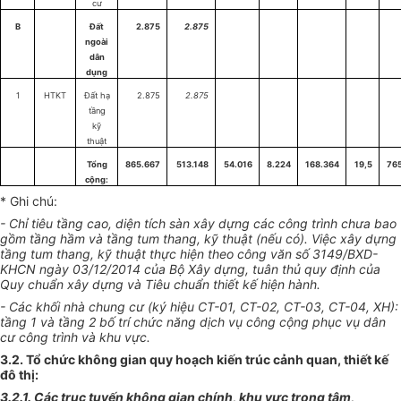
cư
B
Đất
2.875
2.875
ngoài
dân
dụng
1
HTKT
Đất hạ
2.875
2.875
tầng
kỹ
thuật
Tổng
865.667
513.148
54.016
8.224
168.364
19,5
76
cộng:
* Ghi chú:
- Chỉ tiêu tầng cao, diện tích sàn xây dựng các công trình chưa bao
gồm tầng hầm và tầng tum thang, kỹ thuật (nếu có). Việc xây dựng
tầng tum thang, kỹ thuật thực hiện theo công văn số 3149/BXD-
KHCN ngày 03/12/2014 của Bộ Xây dựng, tuân thủ quy định của
Quy chuẩn xây dựng và Tiêu chuẩn thiết kế hiện hành.
- Các khối nhà chung cư (ký hiệu CT-01, CT-02, CT-03, CT-04, XH):
tầng 1 và tầng 2 bố trí chức năng dịch vụ công cộng phục vụ dân
cư công trình và khu vực.
3.2. Tổ chức không gian quy hoạch kiến trúc cảnh quan, thiết kế
đô thị:
3.2.1. Các trục tuyến không gian chính, khu vực trọng tâm,