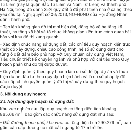
Từ Liêm (nay là quận Bắc Từ Liêm và Nam Từ Liêm) và thành phố
Hà Nội; trong đó dành 25% quỹ đất ở để phát triển nhà ở xã hội theo
yêu cầu tại Nghị quyết số 06/2013/NQ-HĐND của Hội đồng Nhân
dân Thành phố.
- Tạo lập không gian đô thị mới hiện đại, đồng bộ về hạ tầng kỹ
thuật, hạ tầng xã hội và tổ chức không gian kiến trúc cảnh quan hài
hòa với khu đô thị xung quanh.
- Xác định chức năng sử dụng đất, các chỉ tiêu quy hoạch kiến trúc
(mật độ xây dựng, chiều cao công trình, hệ số sử dụng đất) cho
từng ô đất đảm bảo phù hợp với Quy chuẩn xây dựng Việt Nam,
Tiêu chuẩn thiết kế chuyên ngành và phù hợp với chỉ tiêu theo Quy
hoạch phân khu đô thị được duyệt.
- Quy định quản lý theo quy hoạch làm cơ sở để lập dự án và thực
hiện dự án đầu tư theo quy định hiện hành và là cơ sở pháp lý để
các cấp chính quyền quản lý đô thị và xây dựng theo quy hoạch
được duyệt.
3. Nội dung quy hoạch:
3.1. Nội dung quy hoạch sử dụng đất:
Khu vực nghiên cứu lập quy hoạch có tổng diện tích khoảng
2
865.667m
, bao gồm các chức năng sử dụng đất như sau:
2
- Đất đường thành phố, khu vực:
có tổng diện tích 290.279 m
, bao
gồm các cấp đường có mặt cắt ngang từ 17m trở lên.