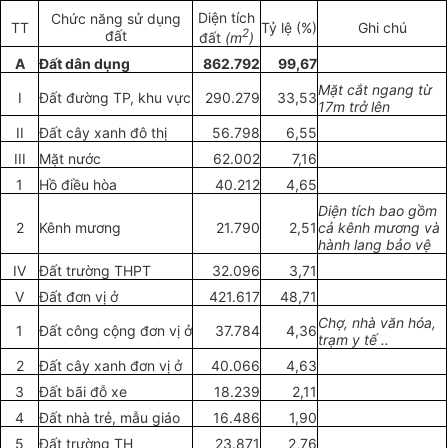
Diện tích
Chức năng sử dụng
TT
Tỷ lệ (%)
Ghi chú
2
đất
đất
(m
)
A
Đất dân dụng
862.792
99,67
Mặt cắt ngang từ
I
Đất đường TP, khu vực
290.279
33,53
17m trở lên
II
Đất cây xanh đô thị
56.798
6,55
III
Mặt nước
62.002
7,16
1
Hồ điều hòa
40.212
4,65
Diện tích bao gồm
2
Kênh mương
21.790
2,51
cả kênh mương và
hành lang bảo vệ
IV
Đất trường THPT
32.096
3,71
V
Đất đơn vị ở
421.617
48,71
Chợ, nhà văn hóa,
1
Đất công cộng đơn vị ở
37.784
4,36
trạm y tế ..
2
Đất cây xanh đơn vị ở
40.066
4,63
3
Đất bãi đỗ xe
18.239
2,11
4
Đất nhà trẻ, mẫu giáo
16.486
1,90
5
Đất trường TH
23.871
2,76