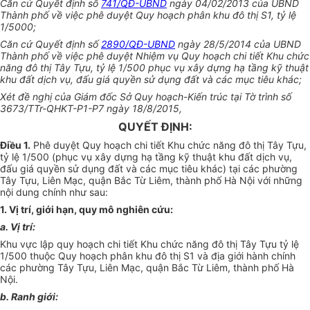
Căn cứ Quyết định số
741/QĐ-UBND
ngày 04/02/2013 của UBND
Thành phố về việc phê duyệt Quy hoạch phân khu đô thị S1, tỷ lệ
1/5000;
Căn cứ Quyết định số
2890/QĐ-UBND
ngày 28/5/2014 của UBND
Thành phố về việc phê duyệt Nhiệm vụ Quy hoạch chi tiết Khu chức
năng đô thị Tây Tựu, tỷ lệ 1/500 phục vụ xây dựng hạ tầng kỹ thuật
khu đất dịch vụ, đấu giá quyền sử dụng đất và các mục tiêu khác;
Xét đề nghị của Giám đốc Sở Quy hoạch-Kiến trúc tại Tờ trình số
3673/TTr-QHKT-P1-P7 ngày 18/8/2015,
QUYẾT ĐỊNH:
Điều 1.
Phê duyệt Quy hoạch chi tiết Khu chức năng đô thị Tây Tựu,
tỷ lệ 1/500 (phục vụ xây dựng hạ tầng kỹ thuật khu đất dịch vụ,
đấu giá quyền sử dụng đất và các mục tiêu khác) tại các phường
Tây Tựu, Liên Mạc, quận Bắc Từ Liêm, thành phố Hà Nội với những
nội dung chính như sau:
1. Vị trí, giới hạn, quy mô nghiên cứu:
a. Vị trí:
Khu vực lập quy hoạch chi tiết Khu chức năng đô thị Tây Tựu tỷ lệ
1/500 thuộc Quy hoạch phân khu đô thị S1 và địa giới hành chính
các phường Tây Tựu, Liên Mạc, quận Bắc Từ Liêm, thành phố Hà
Nội.
b. Ranh giới: