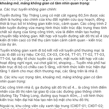
khoảng mở, mảng không gian có tầm nhìn quan trọng:
a. Các trục tuyến không gian chính:
Tuyến đường Tây Thăng Long có mặt cắt ngang 60,5m được xác
định là hướng vào chính của khu đất nghiên cứu quy hoạch, đồng
thời là trục bố trí không gian kiến trúc, cảnh quan. Các công trình 2
bên tuyến đường vừa mang hình thức kiến trúc đặc trưng theo tính
chất sử dụng của từng công trình, vừa là điểm nhấn tạo hướng
chuyển tiếp không gian. Kết hợp với tuyến đường sắt đô thị số 4 (dự
kiến đi trên cao) có thể thụ cảm toàn cảnh cảnh quan - kiến trúc
của dự án.
Tuyến không gian xanh đi bộ kết nối với tuyến phố thương mại: là
các lô đất có ký hiệu: CX-02, CX-03, CX-04, TT-01, TT-02, TT-03,
TT-04, tại đây tổ chức tuyến cây xanh, mặt nước kết hợp với các
hoạt động nghỉ ngơi, vui chơi giải trí, shoping.... Tuyến nhà phố hai
bên trục đi bộ có chiều cao 5 tầng, với hình thức kiến trúc hiện đại
tầng 1 dành cho mục đích thương mại, các tầng trên là nhà ở.
b. Các khu vực trọng tâm, khoảng mở, mảng không gian có tầm
nhìn quan trọng:
Các công trình nhà ở, ga đường sắt đô thị số 4... là công trình điểm
nhấn của đô thị nằm tại giao lộ của các đường giao thông chính
(đường Tây Thăng Long, đường quy hoạch 40m,...) với hình thức
kiến trúc hiện đại hài hòa tạo nên bộ mặt cho khu đô thị.
Ngoài ra, khu công viên cây xanh tập trung (CXĐT-01; CXĐT-02;