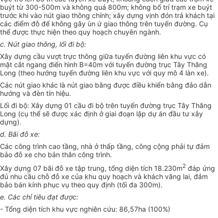
buýt từ 300-500m và không quá 800m; không bố trí trạm xe buýt
trước khi vào nút giao thông chính; xây dựng vịnh đón trả khách tại
các điểm đỗ để không gây ùn ứ giao thông trên tuyến đường. Cụ
thể được thực hiện theo quy hoạch chuyên ngành.
c. Nút giao thông, lối đi bộ:
Xây dựng cầu vượt trực thông giữa tuyến đường liên khu vực có
mặt cắt ngang điển hình B=40m với tuyến đường trục Tây Thăng
Long (theo hướng tuyến đường liên khu vực với quy mô 4 làn xe).
Các nút giao khác là nút giao bằng được điều khiển bằng đảo dẫn
hướng và đèn tín hiệu.
Lối đi bộ: Xây dựng 01 cầu đi bộ trên tuyến đường trục Tây Thăng
Long (cụ thể sẽ được xác định ở giai đoạn lập dự án đầu tư xây
dựng).
d. Bãi đỗ xe:
Các công trình cao tầng, nhà ở thấp tầng, công cộng phải tự đảm
bảo đỗ xe cho bản thân công trình.
2
Xây dựng 07 bãi đỗ xe tập trung, tổng diện tích 18.230m
đáp ứng
đủ nhu cầu chỗ đỗ xe của khu quy hoạch và khách vãng lai, đảm
bảo bán kính phục vụ theo quy định (tối đa 300m).
e. Các chỉ tiêu đạt được:
- Tổng diện tích khu vực nghiên cứu: 86,57ha (100%)