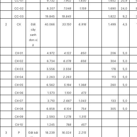
CC-01
9.732
7.902
1.830
1.652
20,9
CC-02
8.207
7.048
1.159
1.690
24,0
CC-03
19.845
19.845
1.822
9,2
2
CX
Đất
40.066
33.150
6.916
1.499
4,5
cây
xanh
đơn vị
ở
CX-01
4.972
4.122
850
206
5,0
CX-02
6.734
6.078
656
304
5,0
CX-03
3.556
3.556
178
5,0
CX-04
2.263
2.263
113
5,0
CX-05
6.562
5.194
1.368
260
5,0
CX-06
1.573
1.100
473
CX-07
3.710
2.667
1.043
133
5,0
CX-08
6.858
6.104
754
305
5,0
CX-09
2.593
1.278
1.315
CX-10
1.245
788
457
3
P
Đất bãi
18.239
16.024
2.215