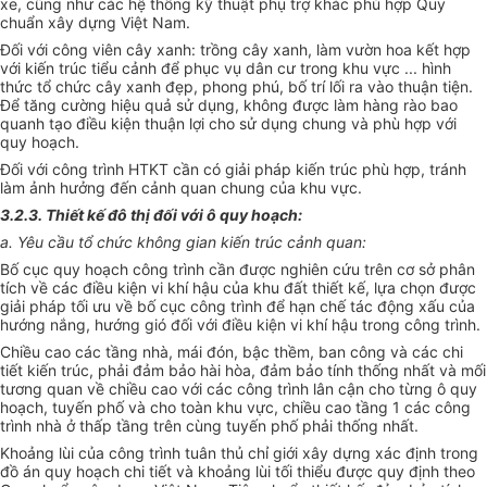
xe, cũng như các hệ thống kỹ thuật phụ trợ khác phù hợp Quy
chuẩn xây dựng Việt Nam.
Đối với công viên cây xanh: trồng cây xanh, làm vườn hoa kết hợp
với kiến trúc tiểu cảnh để phục vụ dân cư trong khu vực ... hình
thức tổ chức cây xanh đẹp, phong phú, bố trí lối ra vào thuận tiện.
Để tăng cường hiệu quả sử dụng, không được làm hàng rào bao
quanh tạo điều kiện thuận lợi cho sử dụng chung và phù hợp với
quy hoạch.
Đối với công trình HTKT cần có giải pháp kiến trúc phù hợp, tránh
làm ảnh hưởng đến cảnh quan chung của khu vực.
3.2.3. Thiết kế đô thị đối với ô quy hoạch:
a. Yêu cầu tổ chức không gian kiến trúc cảnh quan:
Bố cục quy hoạch công trình cần được nghiên cứu trên cơ sở phân
tích về các điều kiện vi khí hậu của khu đất thiết kế, lựa chọn được
giải pháp tối ưu về bố cục công trình để hạn chế tác động xấu của
hướng nắng, hướng gió đối với điều kiện vi khí hậu trong công trình.
Chiều cao các tầng nhà, mái đón, bậc thềm, ban công và các chi
tiết kiến trúc, phải đảm bảo hài hòa, đảm bảo tính thống nhất và mối
tương quan về chiều cao với các công trình lân cận cho từng ô quy
hoạch, tuyến phố và cho toàn khu vực, chiều cao tầng 1 các công
trình nhà ở thấp tầng trên cùng tuyến phố phải thống nhất.
Khoảng lùi của công trình tuân thủ chỉ giới xây dựng xác định trong
đồ án quy hoạch chi tiết và khoảng lùi tối thiểu được quy định theo