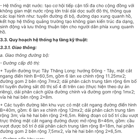
- Hệ thống mặt nước: tạo cơ hội tiếp cận tối đa cho cộng đồng với
không gian mặt nước rộng lớn trải dài dọc suốt đô thị, thông qua
các loại hình như: tuyến đường đi bộ, đường dạo xung quanh hồ,
kết hợp hệ thống quảng trường tạo không gian kiến trúc đa dạng,
sinh động và lưu thông thuận tiện cho người dân phía xung quanh
hồ.
3.3. Quy hoạch hệ thống hạ tầng kỹ thuật:
3.3.1. Giao thông:
a. Giao thông đường bộ:
- Đường cấp đô thị:
+ Tuyến đường trục Tây Thăng Long: hướng Đông - Tây, mặt cắt
ngang điển hình B=60,5m, gồm 6 làn xe chính rộng 11.25mx2;
đường gom 2 bên rộng 7mx2; dải phân cách trung tâm rộng 6m bố
trí tuyến đường sắt đô thị số 4 đi trên cao (thực hiện theo dự án
riêng), dải phân cách giữa đường chính và đường gom rộng 1mx2;
vỉa hè hai bên rộng 2x8m.
+ Các tuyến đường liên khu vực có mặt cắt ngang đường điển hình
B=40m, gồm: 6 làn xe chính rộng 12mx2; dải phân cách trung tâm
rộng 3m; vỉa hè hai bên rộng 2x6,5m. Riêng đoạn có bố trí cầu vượt
trực thông mặt cắt ngang đường được mở rộng B=46m, gồm: cầu
vượt được bố trí ở dải phân cách trung tâm rộng B=18m, hai phần
đường gom 2 bên rộng 7,5mx2, vỉa hè hai bên rộng 2x6,5m.
- Đường cấp khu vực: