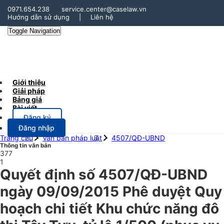
0971.654.238
service.center@caselaw.vn
Hướng dẫn sử dụng
|
Liên hệ
Toggle Navigation
Giới thiệu
Giải pháp
Bảng giá
Bài viết
Đăng ký
Đăng nhập
Trang chủ
Văn bản pháp luật
4507/QĐ-UBND
Thông tin văn bản
377
1
Quyết định số 4507/QĐ-UBND
ngày 09/09/2015 Phê duyệt Quy
hoạch chi tiết Khu chức năng đô