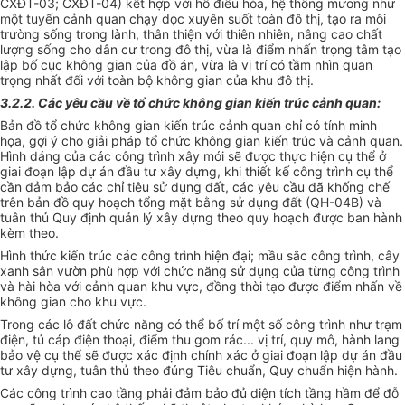
CXĐT-03; CXĐT-04) kết hợp với hồ điều hòa, hệ thống mương như
một tuyến cảnh quan chạy dọc xuyên suốt toàn đô thị, tạo ra môi
trường sống trong lành, thân thiện với thiên nhiên, nâng cao chất
lượng sống cho dân cư trong đô thị, vừa là điểm nhấn trọng tâm tạo
lập bố cục không gian của đồ án, vừa là vị trí có tầm nhìn quan
trọng nhất đối với toàn bộ không gian của khu đô thị.
3.2.2. Các yêu cầu về tổ chức không gian kiến trúc cảnh quan:
Bản đồ tổ chức không gian kiến trúc cảnh quan chỉ có tính minh
họa, gợi ý cho giải pháp tổ chức không gian kiến trúc và cảnh quan.
Hình dáng của các công trình xây mới sẽ được thực hiện cụ thể ở
giai đoạn lập dự án đầu tư xây dựng, khi thiết kế công trình cụ thể
cần đảm bảo các chỉ tiêu sử dụng đất, các yêu cầu đã khống chế
trên bản đồ quy hoạch tổng mặt bằng sử dụng đất (QH-04B) và
tuân thủ Quy định quản lý xây dựng theo quy hoạch được ban hành
kèm theo.
Hình thức kiến trúc các công trình hiện đại; mầu sắc công trình, cây
xanh sân vườn phù hợp với chức năng sử dụng của từng công trình
và hài hòa với cảnh quan khu vực, đồng thời tạo được điểm nhấn về
không gian cho khu vực.
Trong các lô đất chức năng có thể bố trí một số công trình như trạm
điện, tủ cáp điện thoại, điểm thu gom rác... vị trí, quy mô, hành lang
bảo vệ cụ thể sẽ được xác định chính xác ở giai đoạn lập dự án đầu
tư xây dựng, tuân thủ theo đúng Tiêu chuẩn, Quy chuẩn hiện hành.
Các công trình cao tầng phải đảm bảo đủ diện tích tầng hầm để đỗ