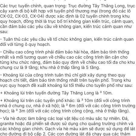
Các trục tuyến chính, quan trọng: Trục đường Tây Thăng Long, trục
cây xanh đi bộ kết hợp với tuyến phố thương mại (trong đó các lô
CX-02, CX-03, CX-04) được xác định là 02 tuyến chính trong khu
quy hoạch, đồng thời là trục bố trí không gian kiến trúc, cảnh quan,
cần đảm bảo các yêu cầu về không gian, kiến trúc cảnh quan như
sau:
- Tuân thủ các yêu cầu về tổ chức không gian, kiến trúc cảnh quan
đối với từng ô quy hoạch.
- Chiều cao công trình phải đảm bảo hài hòa, đảm bảo tính thống
nhất và mối tương quan về chiều cao các công trình lân cận cho
từng khu chức năng, đảm bảo quy định về chiều cao tối đa cho khu
chung cư là 9 tầng; khu nhà ở thấp tầng là 5 tầng.
- Khoảng lùi của công trình tuân thủ chỉ giới xây dựng theo quy
hoạch chi tiết, đảm bảo tính thống nhất trên tuyến phố. Trong khu
vực quy hoạch đề xuất khoảng lùi tối thiểu cho tuyến phố như sau:
+ Khoảng lùi trên tuyến đường Tây Thăng Long là ³ 10m.
+ Khoảng lùi trên các tuyến phố khác: là ³ 10m (đối với công trình
nhà ở chung cư, nhà ở xã hội); là ³ 6m (đối với các công trình trường
học); là ³ 3m (đối với các công trình công cộng, nhà ở thấp tầng).
- Vỉa hè được làm bằng các loại vật liệu có màu sắc tự nhiên. Đá,
granite hoặc đá phiến sẽ được sử dụng cho quảng trường chính và
các không gian chính. Gạch vỉa hè màu xám sẽ được sử dụng để lát
cho đường đi bộ cấp 2. Các con đường lát đá chạy qua các thảm