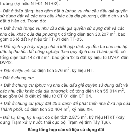
trường (ký hiệu NT-01, NT-02).
-
Đất ở thấp tầng:
bao gồm đất ở
(phục vụ nhu cầu đấu giá quyền
sử dụng đất và các nhu cầu khác của địa phương
), đất dịch vụ và
đất ở hiện có. Trong đó:
+
Đất ở mới (phục vụ nhu cầu đấu giá quyền sử dụng đất và các
2
nhu cầu khác của địa phương):
có tổng diện tích 30.207 m
, bao
gồm 05 lô đất ký hiệu từ TT-01 đến TT-05.
+ Đất dịch vụ (xây dựng nhà ở kết hợp dịch vụ đền bù cho các hộ
dân bị thu hồi đất nông nghiệp theo quy định của Thành phố):
có
2
tổng diện tích 147.792 m
, bao gồm 12 lô đất ký hiệu từ DV-01 đến
DV-12.
2
+ Đất ở hiện có:
có diện tích 576 m
, ký hiệu HT.
- Đất ở chung cư:
+ Đất ở chung cư (phục vụ nhu cầu đấu giá quyền sử dụng đất và
2
các nhu cầu khác của địa phương):
có tổng diện tích 55.014 m
,
bao gồm 04 lô đất ký hiệu từ CT-01 đến CT-04.
+ Đất ở chung cư (quỹ đất 25% dành để phát triển nhà ở xã hội của
2
Thành phố):
có diện tích 30.404 m
, ký hiệu XH.
2
- Đất hạ tầng kỹ thuật
: có diện tích 2.875 m
, ký hiệu HTKT (xây
dựng Trạm xử lý nước thải cục bộ, Trạm vệ tinh Tây Tựu).
Bảng tổng hợp các số liệu sử dụng đất