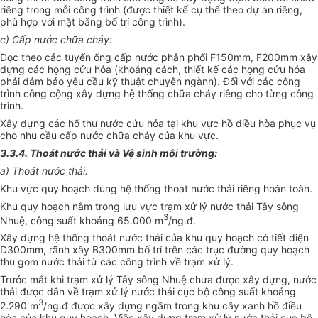
riêng trong mỗi công trình (được thiết kế cụ thể theo dự án riêng,
phù hợp với mặt bằng bố trí công trình).
c) Cấp nước chữa cháy:
Dọc theo các tuyến ống cấp nước phân phối F150mm, F200mm xây
dựng các họng cứu hỏa (khoảng cách, thiết kế các họng cứu hỏa
phải đảm bảo yêu cầu kỹ thuật chuyên ngành). Đối với các công
trình công cộng xây dựng hệ thống chữa cháy riêng cho từng công
trình.
Xây dựng các hố thu nước cứu hỏa tại khu vực hồ điều hòa phục vụ
cho nhu cầu cấp nước chữa cháy của khu vực.
3.3.4. Thoát nước thải và Vệ sinh môi trường:
a) Thoát nước thải:
Khu vực quy hoạch dùng hệ thống thoát nước thải riêng hoàn toàn.
Khu quy hoạch nằm trong lưu vực trạm xử lý nước thải Tây sông
3
Nhuệ, công suất khoảng 65.000 m
/ng.đ.
Xây dựng hệ thống thoát nước thải của khu quy hoạch có tiết diện
D300mm, rãnh xây B300mm bố trí trên các trục đường quy hoạch
thu gom nước thải từ các công trình về trạm xử lý.
Trước mắt khi trạm xử lý Tây sông Nhuệ chưa được xây dựng, nước
thải được dẫn về trạm xử lý nước thải cục bộ công suất khoảng
3
2.290 m
/ng.đ được xây dựng ngầm trong khu cây xanh hồ điều
hòa của khu quy hoạch. Việc xây dựng trạm xử lý nước thải cục bộ