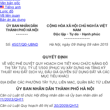
Văn bản gốc
Tiếng anh
Lược đồ
VB liên quan
Bản án áp dụng
ỦY BAN NHÂN DÂN
CỘNG HÒA XÃ HỘI CHỦ NGHĨA VIỆT
THÀNH PHỐ HÀ NỘI
NAM
-------
Độc lập - Tự do - Hạnh phúc
---------------
Số:
4507/QĐ-UBND
Hà Nội, ngày 09 tháng 09 năm 2015
QUYẾT ĐỊNH
VỀ VIỆC PHÊ DUYỆT QUY HOẠCH CHI TIẾT KHU CHỨC NĂNG ĐÔ
THỊ TÂY TỰU, TỶ LỆ 1/500 (PHỤC VỤ XÂY DỰNG HẠ TẦNG KỸ
THUẬT KHU ĐẤT DỊCH VỤ, ĐẤU GIÁ QUYỀN SỬ DỤNG ĐẤT VÀ CÁC
MỤC TIÊU KHÁC)
ĐỊA ĐIỂM: CÁC PHƯỜNG TÂY TỰU, LIÊN MẠC, QUẬN BẮC TỪ LIÊM
ỦY BAN NHÂN DÂN THÀNH PHỐ HÀ NỘI
Căn cứ Luật tổ chức Hội đồng nhân dân và Ủy ban nhân dân số
11/2003/QH11
;
Căn cứ Luật Quy hoạch đô thị số
30/2009/QH12
;