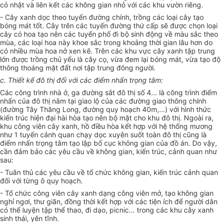
cỏ nhật và liên kết các không gian nhỏ với các khu vườn riêng.
- Cây xanh dọc theo tuyến đường chính, trồng các loại cây tạo
bóng mát tốt. Cây trên các tuyến đường thứ cấp sẽ được chọn loại
cây có hoa tạo nên các tuyến phố đi bộ sinh động về màu sắc theo
mùa, các loại hoa này khoe sắc trong khoảng thời gian lâu hơn do
có nhiều mùa hoa nở xen kẽ. Trên các khu vực cây xanh tập trung
lớn được trồng chủ yếu là cây cọ, vừa đem lại bóng mát, vừa tạo độ
thông thoáng mặt đất nơi tập trung đông người.
c. Thiết kế đô thị đối với các điểm nhấn trọng tâm:
Các công trình nhà ở, ga đường sắt đô thị số 4... là công trình điểm
nhấn của đô thị nằm tại giao lộ của các đường giao thông chính
(đường Tây Thăng Long, đường quy hoạch 40m,...) với hình thức
kiến trúc hiện đại hài hòa tạo nên bộ mặt cho khu đô thị. Ngoài ra,
khu công viên cây xanh, hồ điều hòa kết hợp với hệ thống mương
như 1 tuyến cảnh quan chạy dọc xuyên suốt toàn đô thị cũng là
điểm nhấn trọng tâm tạo lập bố cục không gian của đồ án. Do vậy,
cần đảm bảo các yêu cầu về không gian, kiến trúc, cảnh quan như
sau:
- Tuân thủ các yêu cầu về tổ chức không gian, kiến trúc cảnh quan
đối với từng ô quy hoạch.
- Tổ chức công viên cây xanh dạng công viên mở, tạo không gian
nghỉ ngơi, thư giãn, đồng thời kết hợp với các tiện ích để người dân
có thể luyện tập thể thao, đi dạo, picnic... trong các khu cây xanh
sinh thái, yên tĩnh.