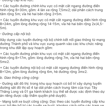
+ Các tuyến đường chính khu vực có mặt cắt ngang đường điển
hình rộng B=30m, gồm: 4 làn xe rộng 7,5mx2; dải phân cách trung
tâm rộng 5m; vỉa hè hai bên rộng 2x5m.
+ Các tuyến đường khu vực có mặt cắt ngang đường điển hình rộng
B=24m, gồm lòng đường rộng 14-15m, vỉa hè hai bên rộng 2x(4,5-
5m).
- Đường cấp nội bộ:
Xây dựng các tuyến đường nội bộ chính kết nối giao thông từ mạng
đường Thành phố và khu vực xung quanh vào các khu chức năng
trong khu đất lập quy hoạch gồm:
+ Các tuyến đường phân khu vực có mặt cắt ngang đường điển
hình rộng B=17m, gồm: lòng đường rộng 7m, vỉa hè hai bên rộng
5mx2.
+ Các tuyến đường nội bộ có mặt cắt ngang đường điển hình rộng
B=12m, gồm lòng đường rộng 6m, hè đường rộng 3mx2.
b. Giao thông công cộng:
- Đường sắt đô thị: trong khu quy hoạch có bố trí xây dựng tuyến
đường sắt đô thị số 4 tại dải phân cách trung tâm của trục Tây
Thăng Long và 01 ga hành khách (cụ thể sẽ được xác định theo dự
án riêng được cấp thẩm quyền phê duyệt).
- Mạng lưới xe buýt công cộng: Dọc theo các tuyến đường cấp khu
vực trở lên bố trí các tuyến xe buýt, khoảng cách giữa các trạm xe