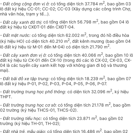
2
- Đất công cộng đơn vị ở:
có tổng diện tích 37.784 m
, bao gồm 03
lô đất ký hiệu CC-01; CC-02; CC-03 (Xây dựng các công trình Chợ,
nhà văn hóa, trạm y tế...).
2
- Đất cây xanh đô thị:
có tổng diện tích 56.798 m
, bao gồm 04 lô
đất ký hiệu từ CXĐT-01 đến CXĐT-04.
2
- Đất mặt nước:
có tổng diện tích 62.002 m
, trong đó hồ điều hòa
2
(ký hiệu HO) có diện tích 40.210 m
, đất kênh mương (bao gồm 04
2
lô đất ký hiệu từ M-01 đến M-04) có diện tích 21.790 m
.
2
- Đất cây xanh đơn vị ở:
có tổng diện tích 40.066 m
, bao gồm 10 lô
đất ký hiệu từ CX-01 đến CX-10 (trong đó các lô CX-02, CX-03, CX-
04 là các tuyến cây xanh kết hợp với không gian đi bộ và thương
mại).
2
- Đất bãi đỗ xe tập trung:
có tổng diện tích 18.239 m
, bao gồm 07
lô đất ký hiệu P-01, P-02, P-03, P-04, P-05, P-06, P-07.
2
-
Đất trường trung học phổ thông
: có diện tích 32.096 m
, ký hiệu
THPT.
2
-
Đất trường trung học cơ s
ở: có tổng diện tích 21.178 m
, bao gồm
02 trường (ký hiệu THCS-01, THCS-02).
2
-
Đất trường tiểu học:
có tổng diện tích 23.871 m
, bao gồm 02
trường (ký hiệu TH-01, TH-02);
2
-
Đất nhà trẻ, mẫu giáo
: có tổng diện tích 16.486 m
, bao gồm 02