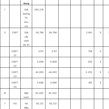
dụng
I
Đất
290.279
đường
TP.
khu
vực
II
CXĐT
Đất
56.798
56.798
2.841
5
cây
xanh
đô thị
CXĐT-
3.151
3.151
158
5
01
CXĐT-
5.858
5.858
293
5
02
CXĐT-
44.093
44.093
2.205
5
03
CXĐT-
3.696
3.696
185
5
04
III
Mặt
62.002
62.002
nước
1
HO
Hồ
40.212
40.212
điều