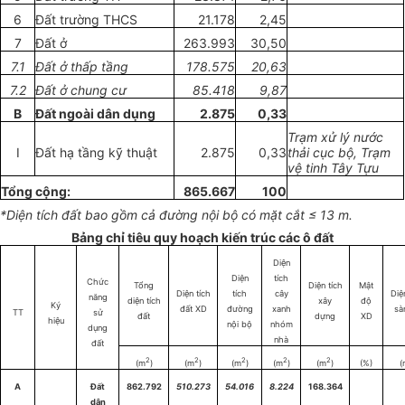
6
Đất trường THCS
21.178
2,45
7
Đất ở
263.993
30,50
7.1
Đất ở thấp tầng
178.575
20,63
7.2
Đất ở chung cư
85.418
9,87
B
Đất ngoài dân dụng
2.875
0,33
Trạm xử lý nước
I
Đất hạ tầng kỹ thuật
2.875
0,33
thải cục bộ, Trạm
vệ tinh Tây Tựu
Tổng cộng:
865.667
100
*Diện tích đất bao gồm cả đường nội bộ có mặt cắt ≤ 13 m.
Bảng chỉ tiêu quy hoạch kiến trúc các ô đất
Diện
Diện
tích
Chức
Tổng
Diện tích
Mật
Diện tích
tích
cây
Diệ
năng
diện tích
xây
độ
Ký
đất XD
đường
xanh
sà
TT
sử
đất
dựng
XD
hiệu
nội bộ
nhóm
dụng
nhà
đất
2
2
2
2
2
(m
)
(m
)
(m
)
(m
)
(m
)
(%)
(
A
Đất
862.792
510.273
54.016
8.224
168.364
dân