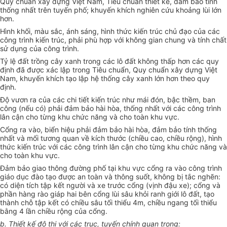
Quy chuẩn xây dựng Việt Nam, Tiêu chuẩn thiết kế, đảm bảo tính
thống nhất trên tuyến phố; khuyến khích nghiên cứu khoảng lùi lớn
hơn.
Hình khối, màu sắc, ánh sáng, hình thức kiến trúc chủ đạo của các
công trình kiến trúc, phải phù hợp với không gian chung và tính chất
sử dụng của công trình.
Tỷ lệ đất trồng cây xanh trong các lô đất không thấp hơn các quy
định đã được xác lập trong Tiêu chuẩn, Quy chuẩn xây dựng Việt
Nam, khuyến khích tạo lập hệ thống cây xanh lớn hơn theo quy
định.
Độ vươn ra của các chi tiết kiến trúc như mái đón, bậc thềm, ban
công (nếu có) phải đảm bảo hài hòa, thống nhất với các công trình
lân cận cho từng khu chức năng và cho toàn khu vực.
Cổng ra vào, biển hiệu phải đảm bảo hài hòa, đảm bảo tính thống
nhất và mối tương quan về kích thước (chiều cao, chiều rộng), hình
thức kiến trúc với các công trình lân cận cho từng khu chức năng và
cho toàn khu vực.
Đảm bảo giao thông đường phố tại khu vực cổng ra vào công trình
giáo dục đào tạo được an toàn và thông suốt, không bị tắc nghẽn:
có diện tích tập kết người và xe trước cổng (vịnh đậu xe); cổng và
phần hàng rào giáp hai bên cổng lùi sâu khỏi ranh giới lô đất, tạo
thành chỗ tập kết có chiều sâu tối thiểu 4m, chiều ngang tối thiểu
bằng 4 lần chiều rộng của cổng.
b. Thiết kế đô thị với các trục, tuyến chính quan trọng: