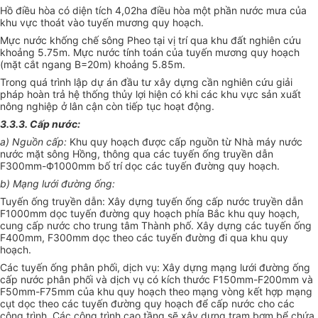
Hồ điều hòa có diện tích 4,02ha điều hòa một phần nước mưa của
khu vực thoát vào tuyến mương quy hoạch.
Mực nước khống chế sông Pheo tại vị trí qua khu đất nghiên cứu
khoảng 5.75m. Mực nước tính toán của tuyến mương quy hoạch
(mặt cắt ngang B=20m) khoảng 5.85m.
Trong quá trình lập dự án đầu tư xây dựng cần nghiên cứu giải
pháp hoàn trả hệ thống thủy lợi hiện có khi các khu vực sản xuất
nông nghiệp ở lân cận còn tiếp tục hoạt động.
3.3.3. Cấp nước:
a) Nguồn cấp:
Khu quy hoạch được cấp nguồn từ Nhà máy nước
nước mặt sông Hồng, thông qua các tuyến ống truyền dẫn
F300mm-Ф1000mm bố trí dọc các tuyến đường quy hoạch.
b) Mạng lưới đường ống:
Tuyến ống truyền dẫn: Xây dựng tuyến ống cấp nước truyền dẫn
F1000mm dọc tuyến đường quy hoạch phía Bắc khu quy hoạch,
cung cấp nước cho trung tâm Thành phố. Xây dựng các tuyến ống
F400mm, F300mm dọc theo các tuyến đường đi qua khu quy
hoạch.
Các tuyến ống phân phối, dịch vụ: Xây dựng mạng lưới đường ống
cấp nước phân phối và dịch vụ có kích thước F150mm-F200mm và
F50mm-F75mm của khu quy hoạch theo mạng vòng kết hợp mạng
cụt dọc theo các tuyến đường quy hoạch để cấp nước cho các
công trình. Các công trình cao tầng sẽ xây dựng trạm bơm bể chứa