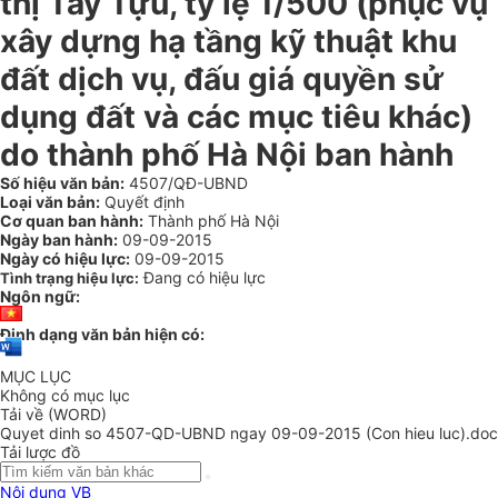
thị Tây Tựu, tỷ lệ 1/500 (phục vụ
xây dựng hạ tầng kỹ thuật khu
đất dịch vụ, đấu giá quyền sử
dụng đất và các mục tiêu khác)
do thành phố Hà Nội ban hành
Số hiệu văn bản:
4507/QĐ-UBND
Loại văn bản:
Quyết định
Cơ quan ban hành:
Thành phố Hà Nội
Ngày ban hành:
09-09-2015
Ngày có hiệu lực:
09-09-2015
Đang có hiệu lực
Tình trạng hiệu lực:
Ngôn ngữ:
Định dạng văn bản hiện có:
MỤC LỤC
Không có mục lục
Tải về (WORD)
Quyet dinh so 4507-QD-UBND ngay 09-09-2015 (Con hieu luc).doc
Tải lược đồ
Nội dung VB