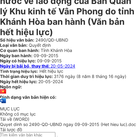
nước về lao động của Ban Quản
lý Khu kinh tế Vân Phong do tỉnh
Khánh Hòa ban hành
(Văn bản
hết hiệu lực)
Số hiệu văn bản:
2490/QĐ-UBND
Loại văn bản:
Quyết định
Cơ quan ban hành:
Tỉnh Khánh Hòa
Ngày ban hành:
09-09-2015
Ngày có hiệu lực:
09-09-2015
Ngày bị bãi bỏ, thay thế:
20-05-2024
Hết hiệu lực
Tình trạng hiệu lực:
Thời gian duy trì hiệu lực:
3176 ngày
(
8 năm
8 tháng
16 ngày
)
Ngày hết hiệu lực:
20-05-2024
Ngôn ngữ:
Định dạng văn bản hiện có:
MỤC LỤC
Không có mục lục
Tải về (WORD)
Quyet dinh so 2490-QD-UBND ngay 09-09-2015 (Het hieu luc).doc
Tải lược đồ