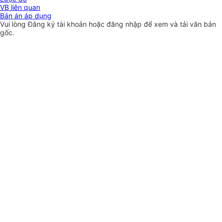
VB liên quan
Bản án áp dụng
Vui lòng
Đăng ký
tài khoản hoặc
đăng nhập
để xem và tải văn bản
gốc.