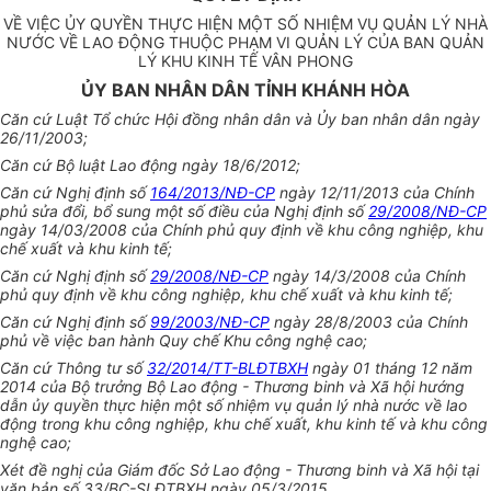
VỀ VIỆC ỦY QUYỀN THỰC HIỆN MỘT SỐ NHIỆM VỤ QUẢN LÝ NHÀ
NƯỚC VỀ LAO ĐỘNG THUỘC PHẠM VI QUẢN LÝ CỦA BAN QUẢN
LÝ KHU KINH TẾ VÂN PHONG
ỦY BAN NHÂN DÂN TỈNH KHÁNH HÒA
Căn cứ Luật Tổ chức Hội đồng nhân dân và Ủy ban nhân dân ngày
26/11/2003;
Căn cứ Bộ luật Lao động ngày 18/6/2012;
Căn cứ Nghị định số
164/2013/NĐ-CP
ngày 12/11/2013 của Chính
phủ sửa đổi, bổ sung một số điều của Nghị định số
29/2008/NĐ-CP
ngày 14/03/2008 của Ch
í
nh phủ quy định về khu công nghiệp, khu
chế xuất và khu kinh tế;
Căn cứ Nghị định số
29/2008/NĐ-CP
ngày 14/3/2008 của Chính
phủ quy định về khu công nghiệp, khu chế xuất và khu kinh tế;
Căn cứ Nghị định số
99/2003/NĐ-CP
ngày 28/8/2003 của Chính
phủ về việc ban hành Quy chế Khu công nghệ cao;
Căn cứ Thông tư số
32/2014/TT-BLĐTBXH
ngày 01 tháng 12 năm
2014 của Bộ trưởng Bộ Lao động - Thương binh và Xã hội hướng
dẫn ủy quyền thực hiện một số nhiệm vụ quản lý nhà nước về lao
động trong khu công nghiệp, khu chế xuất, khu kinh tế và khu công
nghệ cao;
Xét đề nghị của Giám đốc Sở Lao động - Thương binh và Xã hội tại
văn bản số 33/BC-SLĐTBXH ngày 05/3/2015,