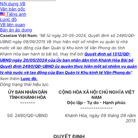
Nội dung VB
Văn bản gốc
Tiếng anh
Lược đồ
VB liên quan
Bản án áp dụng
Caselaw Việt Nam:
“Kể từ ngày 20-05-2024, Quyết định số 2490/QĐ-
UBND ngày 09/09/2015 Về thực hiện một số nhiệm vụ quản lý nhà
nước về lao động của Ban Quản lý Khu kinh tế Vân Phong do tỉnh
Khánh Hòa ban hành bị bãi bỏ, thay thế bởi
Quyết định số 1312/QĐ-
UBND ngày 20/05/2024 của Ủy ban nhân dân tỉnh Khánh Hòa Bãi bỏ
Quyết định 2490/QĐ-UBND ủy quyền thực hiện một số nhiệm vụ quản
lý nhà nước về lao động của Ban Quản lý Khu kinh tế Vân Phong do
”.
Xem thêm
Lược đồ.
Dòng trạng thái hiệu lực.
ỦY BAN NHÂN DÂN
CỘNG HÒA XÃ HỘI CHỦ NGHĨA VIỆT
TỈNH KHÁNH HÒA
NAM
-------
Độc lập - Tự do - Hạnh phúc
---------------
Số:
2490
/QĐ-UBND
Khánh Hòa
, ngày
09
tháng
09
năm
2015
QUYẾT ĐỊNH