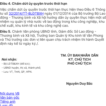
Điều 4. Chấm dứt ủy quyền trước th
ờ
i hạn
Việc chấm dứt ủy quyền trước thời hạn thực hiện theo Điều 6 Thông
tư số
32/2014/TT-BLĐTBXH
ng
à
y 01/12/2014 của Bộ trưởng Bộ Lao
động - Thương binh và Xã hội hướng dẫn ủy quyền thực hiện một số
nhiệm vụ quản lý nhà nước về lao động trong khu công nghiệp, khu
chế xuất, khu kinh tế và khu công nghệ cao.
Điều 5.
Chánh Văn phòng UBND tỉnh, Giám đốc Sở Lao động -
Thương binh và Xã hội, Trưởng ban Quản lý Khu kinh tế Vân Phong
và Thủ trưởng các đơn vị liên quan chịu trách nhiệm thi hành Quyết
định này kể từ ngày ký.
/.
TM. ỦY BAN NHÂN DÂN
Nơi nhận:
KT. CHỦ TỊCH
PHÓ CHỦ TỊCH
-
Bộ LĐTB&XH (để b/c)
;
-
UBND huyện, thị xã, thành phố;
-
Lưu: VT, TmN, QP, HPN.
Nguyễn Duy Bắc
Nội dung VB
Văn bản gốc
Tiếng anh
Lược đồ