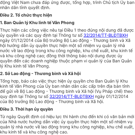
động Việt Nam chưa đáp ứng được, tổng h
ợ
p, trình Chủ tịch Ủy ban
nhân dân tỉnh quyết định.
Điều 2. Tổ chức thực hiện
1.
Ban Quản lý Khu linh tế Vân Phong
Thực hiện các công việc nêu tại Điều 1 theo đúng nội dung đã được
ủy quyền và các quy
đ
ịnh tại Thông tư số
32/2014/TT-BLĐTBXH
ngày 01/12/2014 của Bộ trưởng Bộ Lao động - Thương binh và Xã
hội hướng dẫn ủy quyền thực hiện một số nhiệm vụ quản lý nhà
nước về lao động trong khu công nghiệp, khu chế xuất, khu kinh tế
và khu công nghệ cao; đồng th
ờ
i thông báo nội dung được ủy
quyền đến các doanh nghiệp thuộc phạm vi quản lý của Ban Quản
lý Khu kinh tế Vân Phong.
2.
Sở Lao động - Thương binh và Xã hội
Tổng hợp, báo cáo việc thực hiện ủy quyền cho Ban Quản lý Khu
kinh tế Vân Phong của Ủy ban nhân dân các cấp trên địa bàn tỉnh
để gửi về Bộ Lao động - Thương binh và Xã hội (Vụ Pháp chế) theo
quy định tại Thông tư số
32/2014/TT-BLĐTBXH
ngày 01/12/2014
của Bộ trưởng Bộ Lao động - Thương binh và Xã hội.
Điều 3. Thời hạn ủy quyền
Từ ngày Quyết định c
ó
hiệu lực thi hành cho đến khi có văn bản mới
của Nhà nước hướng dẫn việc ủy quyền thực hiện một số nhiệm vụ
quản lý nhà nước về lao động trong khu công nghiệp, khu chế xuất,
khu kinh tế và khu công nghệ cao.