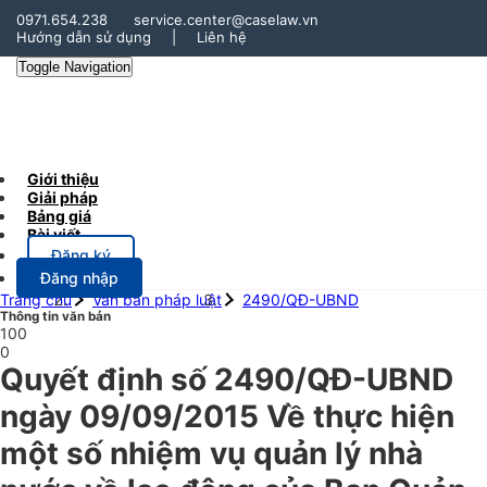
0971.654.238
service.center@caselaw.vn
Hướng dẫn sử dụng
|
Liên hệ
Toggle Navigation
Giới thiệu
Giải pháp
Bảng giá
Bài viết
Đăng ký
Đăng nhập
Trang chủ
Văn bản pháp luật
2490/QĐ-UBND
Thông tin văn bản
100
0
Quyết định số 2490/QĐ-UBND
ngày 09/09/2015 Về thực hiện
một số nhiệm vụ quản lý nhà