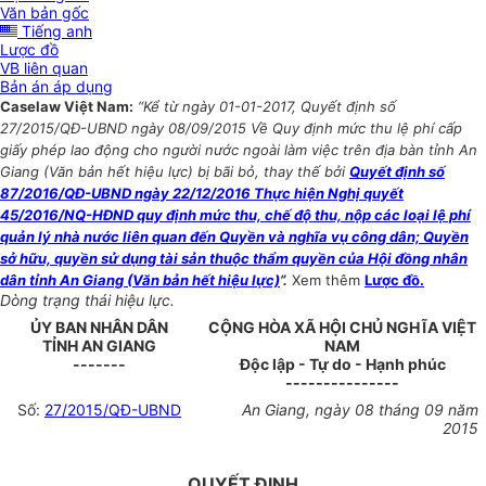
Văn bản gốc
Tiếng anh
Lược đồ
VB liên quan
Bản án áp dụng
Caselaw Việt Nam:
“Kể từ ngày 01-01-2017, Quyết định số
27/2015/QĐ-UBND ngày 08/09/2015 Về Quy định mức thu lệ phí cấp
giấy phép lao động cho người nước ngoài làm việc trên địa bàn tỉnh An
Giang (Văn bản hết hiệu lực) bị bãi bỏ, thay thế bởi
Quyết định số
87/2016/QĐ-UBND ngày 22/12/2016 Thực hiện Nghị quyết
45/2016/NQ-HĐND quy định mức thu, chế độ thu, nộp các loại lệ phí
quản lý nhà nước liên quan đến Quyền và nghĩa vụ công dân; Quyền
sở hữu, quyền sử dụng tài sản thuộc thẩm quyền của Hội đồng nhân
dân tỉnh An Giang (Văn bản hết hiệu lực)
”.
Xem thêm
Lược đồ.
Dòng trạng thái hiệu lực.
ỦY BAN NHÂN DÂN
CỘNG HÒA XÃ HỘI CHỦ NGHĨA VIỆT
TỈNH AN GIANG
NAM
-------
Độc lập - Tự do - Hạnh phúc
---------------
Số:
27/2015/QĐ-UBND
An Giang, ngày 08 tháng 09 năm
2015
QUYẾT ĐỊNH