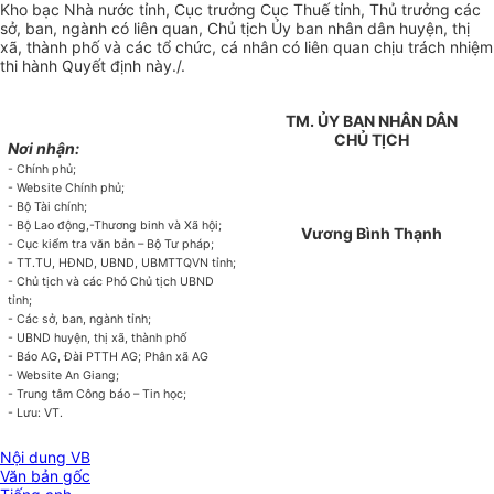
Kho bạc Nhà nước tỉnh, Cục trưởng Cục Thuế tỉnh, Thủ trưởng các
sở, ban, ngành có liên quan, Chủ tịch Ủy ban nhân dân huyện, thị
xã, thành phố và các tổ chức, cá nhân có liên quan chịu trách nhiệm
thi hành Quyết định này./.
TM. ỦY BAN NHÂN DÂN
CHỦ TỊCH
Nơi nhận:
- Chính phủ;
- Website Chính phủ;
- Bộ Tài chính;
- Bộ Lao động,-Thương binh và Xã hội;
Vương Bình Thạnh
- Cục kiểm tra văn bản – Bộ Tư pháp;
- TT.TU, HĐND, UBND, UBMTTQVN tỉnh;
- Chủ tịch và các Phó Chủ tịch UBND
tỉnh;
- Các sở, ban, ngành tỉnh;
- UBND huyện, thị xã, thành phố
- Báo AG, Đài PTTH AG; Phân xã AG
- Website An Giang;
- Trung tâm Công báo – Tin học;
- Lưu: VT.
Nội dung VB
Văn bản gốc