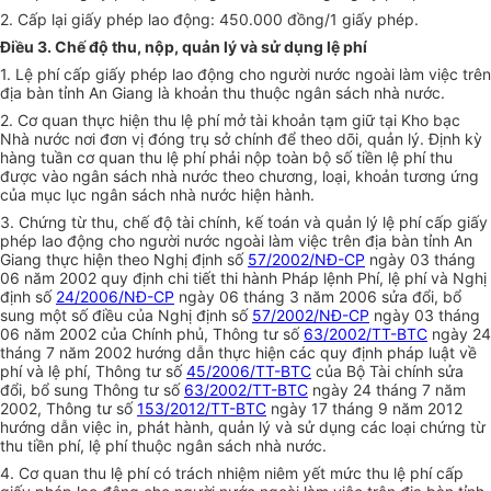
2. Cấp lại giấy phép lao động: 450.000 đồng/1 giấy phép.
Điều 3. Chế độ thu, nộp, quản lý và sử dụng lệ phí
1. Lệ phí cấp giấy phép lao động cho người nước ngoài làm việc trên
địa bàn tỉnh An Giang là khoản thu thuộc ngân sách nhà nước.
2. Cơ quan thực hiện thu lệ phí mở tài khoản tạm giữ tại Kho bạc
Nhà nước nơi đơn vị đóng trụ sở chính để theo dõi, quản lý. Định kỳ
hàng tuần cơ quan thu lệ phí phải nộp toàn bộ số tiền lệ phí thu
được vào ngân sách nhà nước theo chương, loại, khoản tương ứng
của mục lục ngân sách nhà nước hiện hành.
3. Chứng từ thu, chế độ tài chính, kế toán và quản lý lệ phí cấp giấy
phép lao động cho người nước ngoài làm việc trên địa bàn tỉnh An
Giang thực hiện theo Nghị định số
57/2002/NĐ-CP
ngày 03 tháng
06 năm 2002 quy định chi tiết thi hành Pháp lệnh Phí, lệ phí và Nghị
định số
24/2006/NĐ-CP
ngày 06 tháng 3 năm 2006 sửa đổi, bổ
sung một số điều của Nghị định số
57/2002/NĐ-CP
ngày 03 tháng
06 năm 2002 của Chính phủ, Thông tư số
63/2002/TT-BTC
ngày 24
tháng 7 năm 2002 hướng dẫn thực hiện các quy định pháp luật về
phí và lệ phí, Thông tư số
45/2006/TT-BTC
của Bộ Tài chính sửa
đổi, bổ sung Thông tư số
63/2002/TT-BTC
ngày 24 tháng 7 năm
2002, Thông tư số
153/2012/TT-BTC
ngày 17 tháng 9 năm 2012
hướng dẫn việc in, phát hành, quản lý và sử dụng các loại chứng từ
thu tiền phí, lệ phí thuộc ngân sách nhà nước.
4. Cơ quan thu lệ phí có trách nhiệm niêm yết mức thu lệ phí cấp