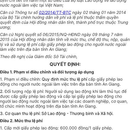
định chi tiết thi hành một số điều của Bộ luật Lao động về lao động
nước ngoài làm việc tại Việt Nam;
Căn cứ Thông tư số
02/2014/TT-BTC
ngày 02 tháng 01 năm 2014
của Bộ Tài chính hướng dẫn về phí và lệ phí thuộc thẩm quyền
quyết định của Hội đồng nhân dân tỉnh, thành phố trực thuộc Trung
ương;
Căn cứ Nghị quyết số 06/2015/NQ-HĐND ngày 09 tháng 7 năm
2015 của Hội đồng nhân dân tỉnh về mức thu, chế độ thu, nộp, quản
lý và sử dụng lệ phí cấp giấy phép lao động cho người nước ngoài
làm việc trên địa bàn tỉnh An Giang;
Theo đề nghị của Giám đốc Sở Tài chính,
QUYẾT ĐỊNH:
Điều 1. Phạm vi điều chỉnh và đối tượng áp dụng
1. Phạm vi điều chỉnh:
Quy định mức thu
lệ phí
cấp giấy phép lao
động cho người nước ngoài làm việc trên địa bàn tỉnh An Giang
.
2.
Đối tượng nộp lệ phí:
Người sử dụng lao động khi làm thủ tục để
được cấp giấy phép lao động và cấp lại giấy phép lao động cho
người lao động nước ngoài làm việc tại các doanh nghiệp, cơ quan,
tổ chức mình hoạt động trên địa bàn tỉnh An Giang.
3. Cơ quan thu lệ phí:
Sở Lao động - Thương binh và Xã hội.
Điều 2
. Mức thu lệ phí
1. Cấp mới giấy phép lao động: 600.000 đồng/1 giấy phép.