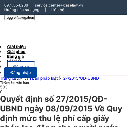
0971.654.238
service.center@caselaw.vn
Hướng dẫn sử dụng
|
Liên hệ
Toggle Navigation
Giới thiệu
Giải pháp
Bảng giá
Bài viết
Đăng ký
Đăng nhập
Trang chủ
Văn bản pháp luật
27/2015/QĐ-UBND
Thông tin văn bản
583
0
Quyết định số 27/2015/QĐ-
UBND ngày 08/09/2015 Về Quy
định mức thu lệ phí cấp giấy