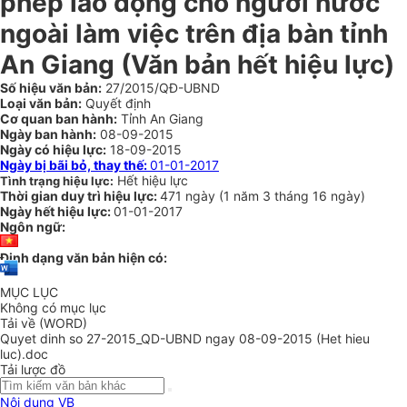
phép lao động cho người nước
ngoài làm việc trên địa bàn tỉnh
An Giang (Văn bản hết hiệu lực)
Số hiệu văn bản:
27/2015/QĐ-UBND
Loại văn bản:
Quyết định
Cơ quan ban hành:
Tỉnh An Giang
Ngày ban hành:
08-09-2015
Ngày có hiệu lực:
18-09-2015
Ngày bị bãi bỏ, thay thế:
01-01-2017
Hết hiệu lực
Tình trạng hiệu lực:
Thời gian duy trì hiệu lực:
471 ngày
(
1 năm
3 tháng
16 ngày
)
Ngày hết hiệu lực:
01-01-2017
Ngôn ngữ:
Định dạng văn bản hiện có:
MỤC LỤC
Không có mục lục
Tải về (WORD)
Quyet dinh so 27-2015_QD-UBND ngay 08-09-2015 (Het hieu
luc).doc
Tải lược đồ
Nội dung VB