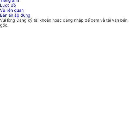
Tiếng anh
Lược đồ
VB liên quan
Bản án áp dụng
Vui lòng
Đăng ký
tài khoản hoặc
đăng nhập
để xem và tải văn bản
gốc.