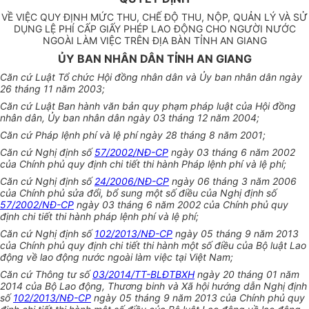
VỀ VIỆC QUY ĐỊNH MỨC THU, CHẾ ĐỘ THU, NỘP, QUẢN LÝ VÀ SỬ
DỤNG LỆ PHÍ CẤP GIẤY PHÉP LAO ĐỘNG CHO NGƯỜI NƯỚC
NGOÀI LÀM VIỆC TRÊN ĐỊA BÀN TỈNH AN GIANG
ỦY BAN NHÂN DÂN TỈNH AN GIANG
Căn cứ Luật Tổ chức Hội đồng nhân dân và Ủy ban nhân dân ngày
26 tháng 11 năm 2003;
Căn cứ Luật Ban hành văn bản quy phạm pháp luật của Hội đồng
nhân dân, Ủy ban nhân dân ngày 03 tháng 12 năm 2004;
Căn cứ Pháp lệnh phí và lệ phí ngày 28 tháng 8 năm 2001;
Căn cứ Nghị định số
57/2002/NĐ-CP
ngày 03 tháng 6 năm 2002
của Chính phủ quy định chi tiết thi hành Pháp lệnh phí và lệ phí;
Căn cứ Nghị định số
24/2006/NĐ-CP
ngày 06 tháng 3 năm 2006
của Chính phủ sửa đổi, bổ sung một số điều của Nghị định số
57/2002/NĐ-CP
ngày 03 tháng 6 năm 2002 của Chính phủ quy
định chi tiết thi hành pháp lệnh phí và lệ phí;
Căn cứ Nghị định số
102/2013/NĐ-CP
ngày 05 tháng 9 năm 2013
của Chính phủ quy định chi tiết thi hành một số điều của Bộ luật Lao
động về lao động nước ngoài làm việc tại Việt Nam;
Căn cứ Thông tư số
03/2014/TT-BLĐTBXH
ngày 20 tháng 01 năm
2014 của Bộ Lao động, Thương binh và Xã hội hướng dẫn Nghị định
số
102/2013/NĐ-CP
ngày 05 tháng 9 năm 2013 của Chính phủ quy