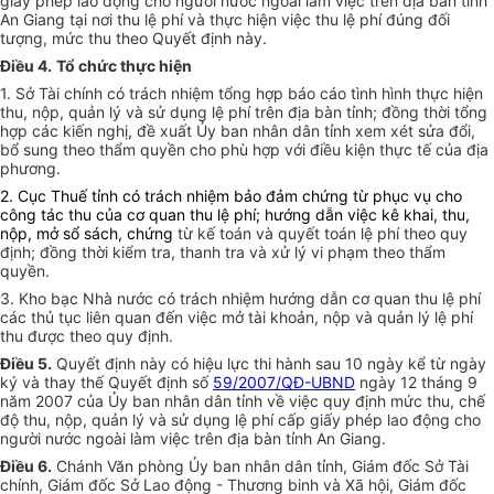
giấy phép lao động cho người nước ngoài làm việc trên địa bàn tỉnh
An Giang tại nơi thu lệ phí và thực hiện việc thu lệ phí đúng đối
tượng, mức thu theo Quyết định này.
Điều 4.
Tổ chức thực hiện
1. Sở Tài chính có trách nhiệm tổng hợp báo cáo tình hình thực hiện
thu, nộp, quản lý và sử dụng lệ phí trên địa bàn tỉnh; đồng thời tổng
hợp các kiến nghị, đề xuất Ủy ban nhân dân tỉnh xem xét sửa đổi,
bổ sung theo thẩm quyền cho phù hợp với điều kiện thực tế của địa
phương.
2. Cục Thuế tỉnh có trách nhiệm bảo đảm chứng từ phục vụ cho
công tác thu của cơ quan thu lệ phí; hướng dẫn việc kê khai, thu,
nộp, mở sổ sách, chứng
từ kế toán và quyết toán lệ phí theo quy
định; đồng thời kiểm tra, thanh tra và xử lý vi phạm theo thẩm
quyền.
3. Kho bạc Nhà nước có trách nhiệm hướng dẫn cơ quan thu lệ phí
các thủ tục liên quan đến việc mở tài khoản, nộp và quản lý lệ phí
thu được theo quy định.
Điều 5.
Quyết định này có hiệu lực thi hành sau 10 ngày kể từ ngày
ký và thay thế Quyết định số
59/2007/QĐ-UBND
ngày 12 tháng 9
năm 2007 của Ủy ban nhân dân tỉnh về việc quy định mức thu, chế
độ thu, nộp, quản lý và sử dụng lệ phí cấp giấy phép lao động cho
người nước ngoài làm việc trên địa bàn tỉnh An Giang.
Điều 6.
Chánh Văn phòng Ủy ban nhân dân tỉnh, Giám đốc Sở Tài
chính, Giám đốc Sở Lao động - Thương binh và Xã hội, Giám đốc